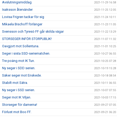
Avslutningsmiddag
2021-11-29 16:58
Isaksson återvänder
2021-11-25 12:05
Lovisa Frigren tackar för sig
2021-11-24 10:11
Mikaela Bischoff förlänger
2021-11-23 11:05
Svensson och Tyresö FF går skilda vägar
2021-11-22 13:29
STORSEGER INFÖR STORPUBLIK!
2021-11-07 11:32
Oavgjort mot Sollentuna.
2021-11-01 10:25
Seger i sista SSD-seriematchen.
2021-10-27 06:55
Tre poäng mot IK Tun.
2021-10-25 07:28
Ny seger i SDD serien.
2021-10-19 15:28
Säker seger mot Enskede.
2021-10-18 08:54
Stabilt mot Sätra.
2021-10-11 06:55
Ny seger i SSD serien.
2021-10-07 07:55
Seger mot IK Viljan.
2021-10-03 17:15
Storseger för damerna!
2021-09-27 07:05
Förlust mot Boo FF.
2021-09-21 06:20