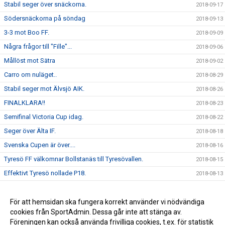
Stabil seger över snäckorna.
2018-09-17
Södersnäckorna på söndag
2018-09-13
3-3 mot Boo FF.
2018-09-09
Några frågor till "Fille"...
2018-09-06
Mållöst mot Sätra
2018-09-02
Carro om nuläget..
2018-08-29
Stabil seger mot Älvsjö AIK.
2018-08-26
FINALKLARA!!
2018-08-23
Semifinal Victoria Cup idag.
2018-08-22
Seger över Älta IF.
2018-08-18
Svenska Cupen är över....
2018-08-16
Tyresö FF välkomnar Bollstanäs till Tyresövallen.
2018-08-15
Effektivt Tyresö nollade P18.
2018-08-13
Seger över DFK Värmbol.
2018-08-06
Seger mot AIK.
För att hemsidan ska fungera korrekt använder vi nödvändiga
2018-02-03
cookies från SportAdmin. Dessa går inte att stänga av.
Ida " Bengan " Bengtsson är klar för 2020 !
2010-12-11
Föreningen kan också använda frivilliga cookies, t.ex. för statistik