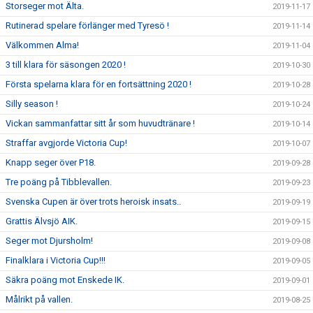
Storseger mot Älta.
2019-11-17
Rutinerad spelare förlänger med Tyresö !
2019-11-14
Välkommen Alma!
2019-11-04
3 till klara för säsongen 2020 !
2019-10-30
Första spelarna klara för en fortsättning 2020 !
2019-10-28
Silly season !
2019-10-24
Vickan sammanfattar sitt år som huvudtränare !
2019-10-14
Straffar avgjorde Victoria Cup!
2019-10-07
Knapp seger över P18.
2019-09-28
Tre poäng på Tibblevallen.
2019-09-23
Svenska Cupen är över trots heroisk insats..
2019-09-19
Grattis Älvsjö AIK.
2019-09-15
Seger mot Djursholm!
2019-09-08
Finalklara i Victoria Cup!!!
2019-09-05
Säkra poäng mot Enskede IK.
2019-09-01
Målrikt på vallen.
2019-08-25