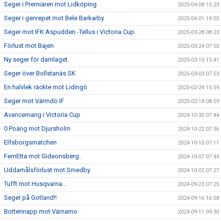
Seger i Premiären mot Lidköping
2025-04-08 15:29
Seger i genrepet mot Bele Barkarby
2025-04-01 14:05
Seger mot IFK Aspudden -Tellus i Victoria Cup.
2025-03-28 08:23
Förlust mot Bajen
2025-03-24 07:50
Ny seger för damlaget.
2025-03-10 15:41
Seger över Bollstanäs SK
2025-03-03 07:53
En halvlek räckte mot Lidingö
2025-02-24 15:59
Seger mot Värmdö IF
2025-02-18 08:59
Avancemang i Victoria Cup
2024-10-30 07:44
0 Poäng mot Djursholm
2024-10-22 07:36
Elfsborgsmatchen
2024-10-10 07:11
FemEtta mot Gideonsberg..
2024-10-07 07:44
Uddamålsförlust mot Smedby
2024-10-02 07:27
Tufft mot Husqvarna...
2024-09-23 07:25
Seger på Gotland!!
2024-09-16 16:58
Bottennapp mot Värnamo
2024-09-11 09:30