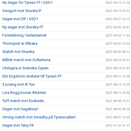
Ny Seger för Tyresö FF i SSD1
2021-09-13 12:23
Oavgjort mot Stuvsta IF.
2021-09-12 09:01
Seger mot DIF i SSD1
2021-09-07 10:15
Ny seger mot Stureby FF
2021-09-05 20:41
Förstärkning i ledarteamet
2021-09-02 11:44
Thörnqvist är tillbaka
2021-09-01 13:54
Stabilt mot Stureby.
2021-08-30 08:12
Målrik match mot Sollentuna.
2021-08-22 09:07
Utslagna ur Svenska Cupen.
2021-08-19 07:42
Elin Engström ansluter till Tyresö FF
2021-08-16 10:00
3 poäng mot IK Tun
2021-08-15 13:25
Lina Bogg korsar Atlanten
2021-08-15 10:00
Tuff match mot Enskede...
2021-08-08 10:31
Seger mot Segeltorp!
2021-08-05 08:20
Otrolig match mot Smedby på Tyresövallen!
2021-08-01 10:33
Seger mot Täby FK
2021-07-25 21:37