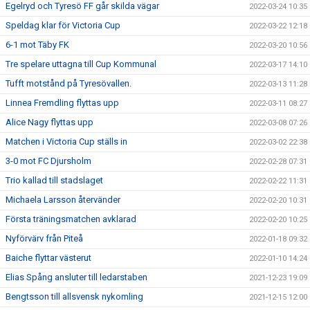
Egelryd och Tyresö FF går skilda vägar
2022-03-24 10:35
Speldag klar för Victoria Cup
2022-03-22 12:18
6-1 mot Täby FK
2022-03-20 10:56
Tre spelare uttagna till Cup Kommunal
2022-03-17 14:10
Tufft motstånd på Tyresövallen.
2022-03-13 11:28
Linnea Fremdling flyttas upp
2022-03-11 08:27
Alice Nagy flyttas upp
2022-03-08 07:26
Matchen i Victoria Cup ställs in
2022-03-02 22:38
3-0 mot FC Djursholm
2022-02-28 07:31
Trio kallad till stadslaget
2022-02-22 11:31
Michaela Larsson återvänder
2022-02-20 10:31
Första träningsmatchen avklarad
2022-02-20 10:25
Nyförvärv från Piteå
2022-01-18 09:32
Baiche flyttar västerut
2022-01-10 14:24
Elias Spång ansluter till ledarstaben
2021-12-23 19:09
Bengtsson till allsvensk nykomling
2021-12-15 12:00