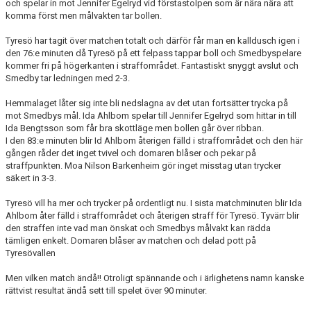
och spelar in mot Jennifer Egelryd vid förstastolpen som är nära nära att
komma först men målvakten tar bollen.
Tyresö har tagit över matchen totalt och därför får man en kalldusch igen i
den 76:e minuten då Tyresö på ett felpass tappar boll och Smedbyspelare
kommer fri på högerkanten i straffområdet. Fantastiskt snyggt avslut och
Smedby tar ledningen med 2-3.
Hemmalaget låter sig inte bli nedslagna av det utan fortsätter trycka på
mot Smedbys mål. Ida Ahlbom spelar till Jennifer Egelryd som hittar in till
Ida Bengtsson som får bra skottläge men bollen går över ribban.
I den 83:e minuten blir Id Ahlbom återigen fälld i straffområdet och den här
gången råder det inget tvivel och domaren blåser och pekar på
straffpunkten. Moa Nilson Barkenheim gör inget misstag utan trycker
säkert in 3-3.
Tyresö vill ha mer och trycker på ordentligt nu. I sista matchminuten blir Ida
Ahlbom åter fälld i straffområdet och återigen straff för Tyresö. Tyvärr blir
den straffen inte vad man önskat och Smedbys målvakt kan rädda
tämligen enkelt. Domaren blåser av matchen och delad pott på
Tyresövallen
Men vilken match ändå!! Otroligt spännande och i ärlighetens namn kanske
rättvist resultat ändå sett till spelet över 90 minuter.