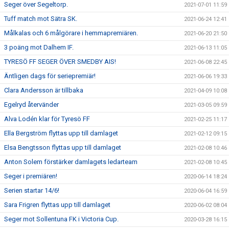
Seger över Segeltorp.
2021-07-01 11:59
Tuff match mot Sätra SK.
2021-06-24 12:41
Målkalas och 6 målgörare i hemmapremiären.
2021-06-20 21:50
3 poäng mot Dalhem IF.
2021-06-13 11:05
TYRESÖ FF SEGER ÖVER SMEDBY AIS!
2021-06-08 22:45
Äntligen dags för seriepremiär!
2021-06-06 19:33
Clara Andersson är tillbaka
2021-04-09 10:08
Egelryd återvänder
2021-03-05 09:59
Alva Lodén klar för Tyresö FF
2021-02-25 11:17
Ella Bergström flyttas upp till damlaget
2021-02-12 09:15
Elsa Bengtsson flyttas upp till damlaget
2021-02-08 10:46
Anton Solem förstärker damlagets ledarteam
2021-02-08 10:45
Seger i premiären!
2020-06-14 18:24
Serien startar 14/6!
2020-06-04 16:59
Sara Frigren flyttas upp till damlaget
2020-06-02 08:04
Seger mot Sollentuna FK i Victoria Cup.
2020-03-28 16:15