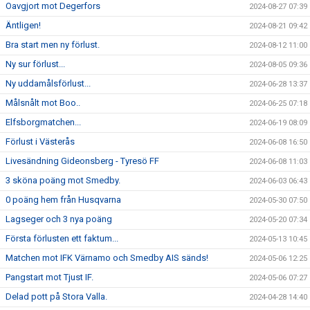
Oavgjort mot Degerfors
2024-08-27 07:39
Äntligen!
2024-08-21 09:42
Bra start men ny förlust.
2024-08-12 11:00
Ny sur förlust...
2024-08-05 09:36
Ny uddamålsförlust...
2024-06-28 13:37
Målsnålt mot Boo..
2024-06-25 07:18
Elfsborgmatchen...
2024-06-19 08:09
Förlust i Västerås
2024-06-08 16:50
Livesändning Gideonsberg - Tyresö FF
2024-06-08 11:03
3 sköna poäng mot Smedby.
2024-06-03 06:43
0 poäng hem från Husqvarna
2024-05-30 07:50
Lagseger och 3 nya poäng
2024-05-20 07:34
Första förlusten ett faktum...
2024-05-13 10:45
Matchen mot IFK Värnamo och Smedby AIS sänds!
2024-05-06 12:25
Pangstart mot Tjust IF.
2024-05-06 07:27
Delad pott på Stora Valla.
2024-04-28 14:40