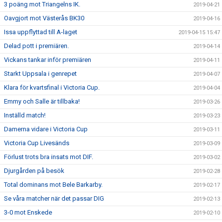
3 poäng mot Triangelns IK.
2019-04-21
Oavgjort mot Västerås BK30
2019-04-16
Issa uppflyttad till A-laget
2019-04-15 15:47
Delad pott i premiären.
2019-04-14
Vickans tankar inför premiären
2019-04-11
Starkt Uppsala i genrepet
2019-04-07
Klara för kvartsfinal i Victoria Cup.
2019-04-04
Emmy och Salle är tillbaka!
2019-03-26
Inställd match!
2019-03-23
Damerna vidare i Victoria Cup
2019-03-11
Victoria Cup Livesänds
2019-03-09
Förlust trots bra insats mot DIF.
2019-03-02
Djurgården på besök
2019-02-28
Total dominans mot Bele Barkarby.
2019-02-17
Se våra matcher när det passar DIG
2019-02-13
3-0 mot Enskede
2019-02-10