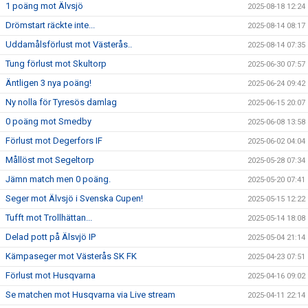
1 poäng mot Älvsjö
2025-08-18 12:24
Drömstart räckte inte...
2025-08-14 08:17
Uddamålsförlust mot Västerås..
2025-08-14 07:35
Tung förlust mot Skultorp
2025-06-30 07:57
Äntligen 3 nya poäng!
2025-06-24 09:42
Ny nolla för Tyresös damlag
2025-06-15 20:07
0 poäng mot Smedby
2025-06-08 13:58
Förlust mot Degerfors IF
2025-06-02 04:04
Mållöst mot Segeltorp
2025-05-28 07:34
Jämn match men 0 poäng.
2025-05-20 07:41
Seger mot Älvsjö i Svenska Cupen!
2025-05-15 12:22
Tufft mot Trollhättan...
2025-05-14 18:08
Delad pott på Älsvjö IP
2025-05-04 21:14
Kämpaseger mot Västerås SK FK
2025-04-23 07:51
Förlust mot Husqvarna
2025-04-16 09:02
Se matchen mot Husqvarna via Live stream
2025-04-11 22:14