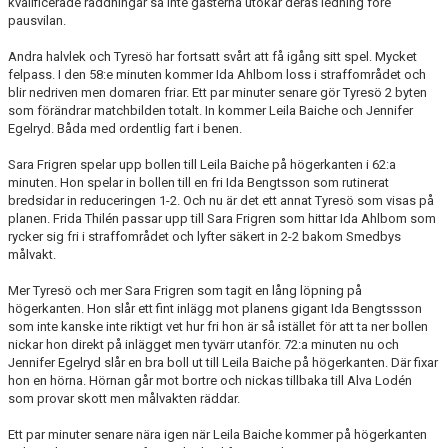
kvalificerade räddningar så inte gästerna utökar deras ledning före
pausvilan.
Andra halvlek och Tyresö har fortsatt svårt att få igång sitt spel. Mycket
felpass. I den 58:e minuten kommer Ida Ahlbom loss i straffområdet och
blir nedriven men domaren friar. Ett par minuter senare gör Tyresö 2 byten
som förändrar matchbilden totalt. In kommer Leila Baiche och Jennifer
Egelryd. Båda med ordentlig fart i benen.
Sara Frigren spelar upp bollen till Leila Baiche på högerkanten i 62:a
minuten. Hon spelar in bollen till en fri Ida Bengtsson som rutinerat
bredsidar in reduceringen 1-2. Och nu är det ett annat Tyresö som visas på
planen. Frida Thilén passar upp till Sara Frigren som hittar Ida Ahlbom som
rycker sig fri i straffområdet och lyfter säkert in 2-2 bakom Smedbys
målvakt.
Mer Tyresö och mer Sara Frigren som tagit en lång löpning på
högerkanten. Hon slår ett fint inlägg mot planens gigant Ida Bengtssson
som inte kanske inte riktigt vet hur fri hon är så istället för att ta ner bollen
nickar hon direkt på inlägget men tyvärr utanför. 72:a minuten nu och
Jennifer Egelryd slår en bra boll ut till Leila Baiche på högerkanten. Där fixar
hon en hörna. Hörnan går mot bortre och nickas tillbaka till Alva Lodén
som provar skott men målvakten räddar.
Ett par minuter senare nära igen när Leila Baiche kommer på högerkanten