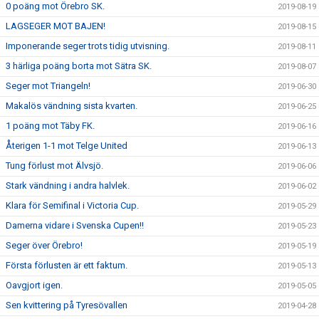
0 poäng mot Örebro SK.
2019-08-19
LAGSEGER MOT BAJEN!
2019-08-15
Imponerande seger trots tidig utvisning.
2019-08-11
3 härliga poäng borta mot Sätra SK.
2019-08-07
Seger mot Triangeln!
2019-06-30
Makalös vändning sista kvarten.
2019-06-25
1 poäng mot Täby FK.
2019-06-16
Återigen 1-1 mot Telge United
2019-06-13
Tung förlust mot Älvsjö.
2019-06-06
Stark vändning i andra halvlek.
2019-06-02
Klara för Semifinal i Victoria Cup.
2019-05-29
Damerna vidare i Svenska Cupen!!
2019-05-23
Seger över Örebro!
2019-05-19
Första förlusten är ett faktum.
2019-05-13
Oavgjort igen.
2019-05-05
Sen kvittering på Tyresövallen
2019-04-28