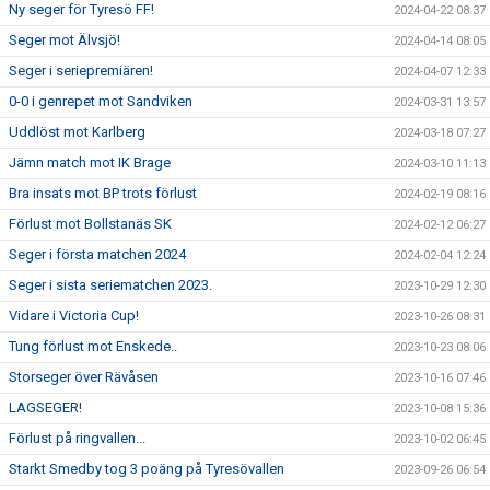
Ny seger för Tyresö FF!
2024-04-22 08:37
Seger mot Älvsjö!
2024-04-14 08:05
Seger i seriepremiären!
2024-04-07 12:33
0-0 i genrepet mot Sandviken
2024-03-31 13:57
Uddlöst mot Karlberg
2024-03-18 07:27
Jämn match mot IK Brage
2024-03-10 11:13
Bra insats mot BP trots förlust
2024-02-19 08:16
Förlust mot Bollstanäs SK
2024-02-12 06:27
Seger i första matchen 2024
2024-02-04 12:24
Seger i sista seriematchen 2023.
2023-10-29 12:30
Vidare i Victoria Cup!
2023-10-26 08:31
Tung förlust mot Enskede..
2023-10-23 08:06
Storseger över Rävåsen
2023-10-16 07:46
LAGSEGER!
2023-10-08 15:36
Förlust på ringvallen...
2023-10-02 06:45
Starkt Smedby tog 3 poäng på Tyresövallen
2023-09-26 06:54