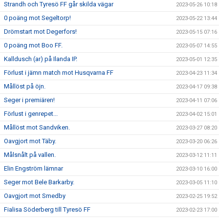
Strandh och Tyresö FF går skilda vägar
2023-05-26 10:18
0 poäng mot Segeltorp!
2023-05-22 13:44
Drömstart mot Degerfors!
2023-05-15 07:16
0 poäng mot Boo FF.
2023-05-07 14:55
Kalldusch (ar) på Ilanda IP.
2023-05-01 12:35
Förlust i jämn match mot Husqvarna FF
2023-04-23 11:34
Mållöst på öjn.
2023-04-17 09:38
Seger i premiären!
2023-04-11 07:06
Förlust i genrepet...
2023-04-02 15:01
Mållöst mot Sandviken.
2023-03-27 08:20
Oavgjort mot Täby.
2023-03-20 06:26
Målsnålt på vallen.
2023-03-12 11:11
Elin Engström lämnar
2023-03-10 16:00
Seger mot Bele Barkarby.
2023-03-05 11:10
Oavgjort mot Smedby
2023-02-25 19:52
Fialisa Söderberg till Tyresö FF
2023-02-23 17:00