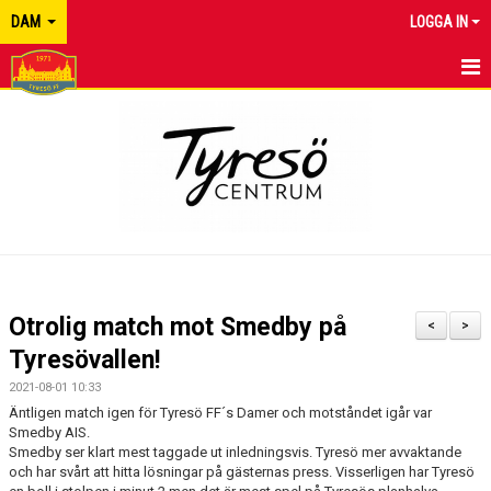
DAM
LOGGA IN
HEM
NYHETER
KALENDER
MATCHER
TRUPPEN
Otrolig match mot Smedby på
<
>
BILDGALLERI
Tyresövallen!
2021-08-01 10:33
DOKUMENT
Äntligen match igen för Tyresö FF´s Damer och motståndet igår var
Smedby AIS.
KONTAKT
Smedby ser klart mest taggade ut inledningsvis. Tyresö mer avvaktande
och har svårt att hitta lösningar på gästernas press. Visserligen har Tyresö