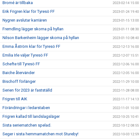
Bromé är tillbaka
2023-02-14 15:00
Erik Frigren klar för Tyresö FF
2023-01-24 19:40
Nygren avslutar karriären
2023-01-15 13:00
Fremdling lägger skorna på hyllan
2023-01-11 08:30
Nilson Barkenheim lägger skorna på hyllan
2023-01-10 08:40
Emma Åström klar för Tyresö FF
2022-12-13 16:00
Emilia Irle väljer Tyresö FF
2022-12-07 15:51
Schefte till Tyresö FF
2022-12-06 16:00
Baiche återvänder
2022-12-05 16:00
Bischoff förlänger
2022-11-29 10:00
Serien för 2023 är fastställd
2022-11-28 08:00
Frigren till AIK
2022-11-17 14:13
Förändringar i ledarstaben
2022-11-01 10:00
Frigren kallad till landslagsläger
2022-10-25 10:41
Sista seriematchen spelad.
2022-10-12 08:55
Seger i sista hemmamatchen mot Stureby!
2022-10-03 12:59