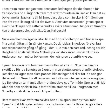
en boll i stolpen i minut 2 men det är mest spel på Tyresös planhalva.
I den 7:e minuten tar gästerna dessutom ledningen där de ohotade får
transportera boll långt och fram mot straffområdslinjen, sen en liten pet av
bollen mellan backarna till fri Smedbyspelare som trycker in 0-1. Som om
inte det vore illa nog så blir det även 0-2 minuten senare när Tyresö spelar
svårt i backlinjen och sätter varandra i svåra situationer. Det gör att Smedby
kan bryta uppspelet och sätta 2:an. Kalldusch!
Nu vaknar hemmalaget iallafall till med högre bolltempo och börjar skapa
fina anfall. Oftast från vänsterkanten. Dock jobbar Smedbys försvar bra
och rensar undan gång på gång. I den 13:e minuten nära reducering när Ida
Bengtsson spelar ut till Ida Ahlbom på vänsterkanten. Inspel till Sosso
Andersson som möter bollen men den går precis utanför krysset.
Tyresö försöker och försöker men bollen vill inte in. I 33:e minuten bra
skottläge för Ida Bengtsson 2 ggr om men skottet precis utanför stolpen.
Det skapas lägen men sista passen blir antingen fel eller för lös och gör
det enkelt för Smedby att rensa undan. I 42:a minuten nära reducering igen.
Ida Bengtsson tar fram bollen mot Smedbys straffområde. Spelar ut till Ida
Ahlbom som spelar tillbaka mot första stolpen till Ida Bengtsson men
Smedbys målvakt är bra och kniper bollen.
Bara minuter kvar av första halvlek och nu skapar Smedby tryck mot
Tyresös mål. Mängder av hörnor och chanser. Jempa Bakai får göra flera