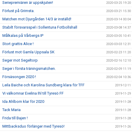
Seriepremiären är uppskjuten!
2020-03-25 19:20
Förlust på Grimsta.
2020-03-21 15:30
Matchen mot Djurgården 14/3 är inställd!
2020-03-14 00:04
Stabilt försvarsspel i Sollentuna Fotbollshall
2020-03-08 14:37
Målkalas på Vårbergs IP
2020-03-05 10:41
Stort grattis Alice !
2020-03-03 12:31
Förlust mot Gamla Uppsala SK
2020-02-23 11:20
Seger mot Segeltorp
2020-02-16 12:10
Seger i första träningsmatchen.
2020-02-09 11:19
Försäsongen 2020 !
2020-02-04 10:36
Leila Baiche och Karolina Sundberg klara för TFF
2019-12-11
Vi välkomnar Evelina Ihl till Tyresö FF
2019-11-29
Ida Ahlbom klar för 2020
2019-11-28
Tack Maria
2019-11-28
Frida till Bajen !
2019-11-28
Mittbacksduo förlänger med Tyresö!
2019-11-26