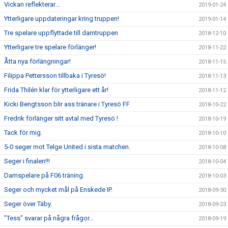
Vickan reflekterar...
2019-01-24
Ytterligare uppdateringar kring truppen!
2019-01-14
Tre spelare uppflyttade till damtruppen
2018-12-10
Ytterligare tre spelare förlänger!
2018-11-22
Åtta nya förlängningar!
2018-11-15
Filippa Pettersson tillbaka i Tyresö!
2018-11-13
Frida Thilén klar för ytterligare ett år!
2018-11-12
Kicki Bengtsson blir ass tränare i Tyresö FF
2018-10-22
Fredrik förlänger sitt avtal med Tyresö !
2018-10-19
Tack för mig.
2018-10-10
5-0 seger mot Telge United i sista matchen.
2018-10-08
Seger i finalen!!!
2018-10-04
Damspelare på F06 träning.
2018-10-03
Seger och mycket mål på Enskede IP.
2018-09-30
Seger över Täby.
2018-09-23
"Tess" svarar på några frågor...
2018-09-19