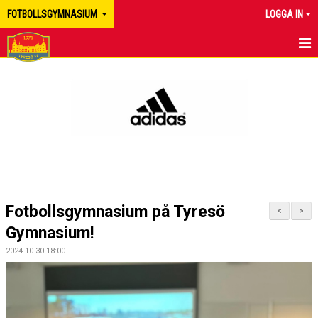
FOTBOLLSGYMNASIUM
LOGGA IN
HEM
NYHETER
DOKUMENT
BILDGALLERI
KONTAKT
Fotbollsgymnasium på Tyresö
<
>
Gymnasium!
2024-10-30 18:00