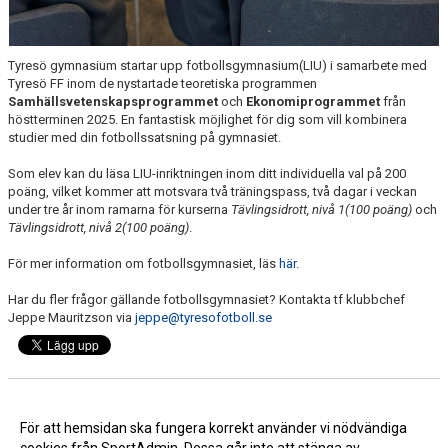
Tyresö gymnasium startar upp fotbollsgymnasium(LIU) i samarbete med
Tyresö FF inom de nystartade teoretiska programmen
Samhällsvetenskapsprogrammet
och
Ekonomiprogrammet
från
höstterminen 2025. En fantastisk möjlighet för dig som vill kombinera
studier med din fotbollssatsning på gymnasiet.
Som elev kan du läsa LIU-inriktningen inom ditt individuella val på 200
poäng, vilket kommer att motsvara två träningspass, två dagar i veckan
under tre år inom ramarna för kurserna
Tävlingsidrott, nivå 1(100 poäng)
och
Tävlingsidrott, nivå 2(100 poäng)
.
För mer information om fotbollsgymnasiet, läs
här.
Har du fler frågor gällande fotbollsgymnasiet? Kontakta tf klubbchef
Jeppe Mauritzson via
jeppe@tyresofotboll.se
Nyhetsarkiv
För att hemsidan ska fungera korrekt använder vi nödvändiga