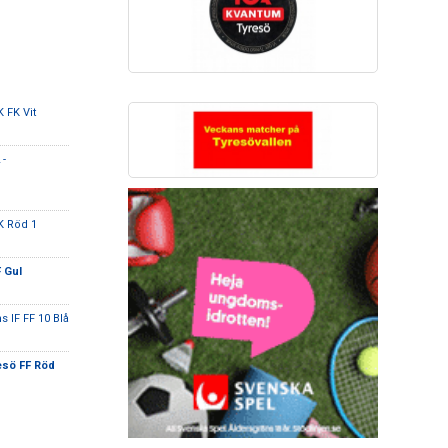
 FK Vit
 -
K Röd 1
 Gul
s IF FF 10 Blå
esö FF Röd