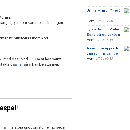
Janne Mian till Tyresö
FF
rtAdmin.
Hem
,
12/05 17:30
många tjejer som kommer till träningen.
Tyresö FF och Martin
Evans går skilda vägar
mmer att publiceras inom kort.
Hem
,
11/05 15:14
Anmälan är öppen till
våra sommarcamper
oll med oss? Vad kul! Då är hon varmt
Hem
,
27/04 09:33
ontakta oss
här
så vi kan berätta mer.
espel!
lms FF:s stora ungdomsturnering sedan