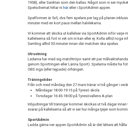
1958)
, eller Sanktan som den kallas. Något som vi ser mycke
Spelschemat hittar ni
här
eller i SportAdmin appen.
Spelformen är
5x5, dvs fem spelare per lag på planen inklusi
minuter med en kort paus mellan halvlekarna.
Vi kommer att skicka ut kallelser via SportAdmin inför varje m
kallelserna så fort ni vet om ni kan eller ej. Kolla alltid noga 
Samling alltid 30 minuter innan där matchen ska spelas.
Utrustning
Ledarna har med sig matchtröjor samt ett par målvaktshandskar
genom Sportringen eller Länna Sport). Spelarna måste ha f
OBS inga (eller tejpade) örhängen.
Träningstider
Från och med måndag den 27 mars tränar vi två gånger i vec
Måndagar 18:00-19:15 på Tyresö skola
Torsdagar 16:45-18:00 på Tyresövallens A-plan
Inbjudningar till träningar kommer skickas ut två dagar inna
svarar på kallelserna så att vi ser hur många tjejer som kommer
SportAdmin
Ladda gärna ner appen SportAdmin så är det lättare att hålla 