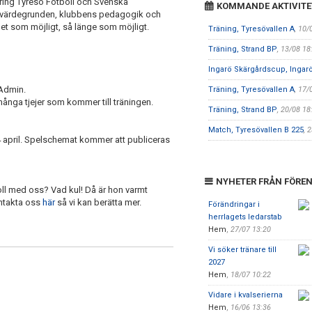
kring Tyresö Fotboll och Svenska
KOMMANDE AKTIVITE
d värdegrunden, klubbens pedagogik och
aget som möjligt, så länge som möjligt.
Träning, Tyresövallen A
, 10/
Träning, Strand BP
, 13/08 18
Ingarö Skärgårdscup, Ingar
rtAdmin.
Träning, Tyresövallen A
, 17/
många tjejer som kommer till träningen.
Träning, Strand BP
, 20/08 18
Match, Tyresövallen B 225
, 
24 april. Spelschemat kommer att publiceras
NYHETER FRÅN FÖRE
oll med oss? Vad kul! Då är hon varmt
ntakta oss
här
så vi kan berätta mer.
Förändringar i
herrlagets ledarstab
Hem
,
27/07 13:20
Vi söker tränare till
2027
Hem
,
18/07 10:22
Vidare i kvalserierna
Hem
,
16/06 13:36