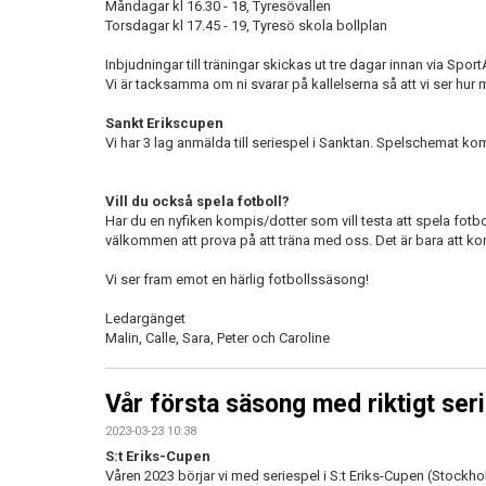
Måndagar kl 16.30 - 18, Tyresövallen
Torsdagar kl 17.45 - 19, Tyresö skola bollplan
Inbjudningar till träningar skickas ut tre dagar innan via Spo
Vi är tacksamma om ni svarar på kallelserna så att vi ser hur 
Sankt Erikscupen
Vi har 3 lag anmälda till seriespel i Sanktan. Spelschemat ko
Vill du också spela fotboll?
Har du en nyfiken kompis/dotter som vill testa att spela fotb
välkommen att prova på att träna med oss. Det är bara att k
Vi ser fram emot en härlig fotbollssäsong!
Ledargänget
Malin, Calle, Sara, Peter och Caroline
Vår första säsong med riktigt seri
2023-03-23 10:38
S:t Eriks-Cupen
Våren 2023 börjar vi med seriespel i
S:t Eriks-Cupe
n (Stockho