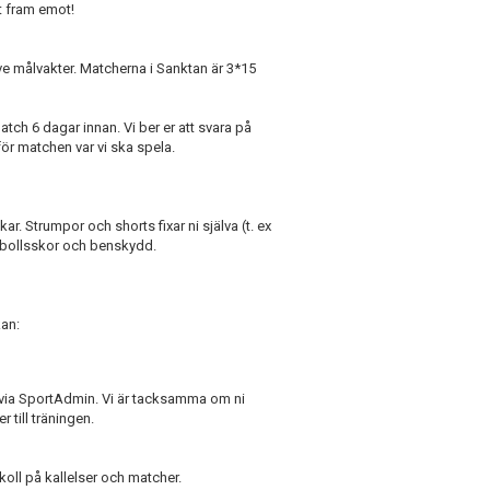
t fram emot!
ve målvakter. Matcherna i Sanktan är 3*15
atch 6 dagar innan. Vi ber er att svara på
inför matchen var vi ska spela.
. Strumpor och shorts fixar ni själva (t. ex
otbollsskor och benskydd.
kan:
n via SportAdmin. Vi är tacksamma om ni
 till träningen.
koll på kallelser och matcher.