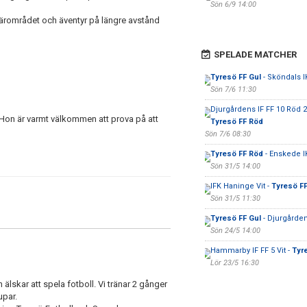
Sön 6/9 14:00
i närområdet och äventyr på längre avstånd
SPELADE MATCHER
Tyresö FF Gul
- Sköndals IK
Sön 7/6 11:30
Djurgårdens IF FF 10 Röd 2
! Hon är varmt välkommen att prova på att
Tyresö FF Röd
Sön 7/6 08:30
Tyresö FF Röd
- Enskede I
Sön 31/5 14:00
IFK Haninge Vit -
Tyresö FF
Sön 31/5 11:30
Tyresö FF Gul
- Djurgården
Sön 24/5 14:00
Hammarby IF FF 5 Vit -
Tyr
Lör 23/5 16:30
 älskar att spela fotboll. Vi tränar 2 gånger
upar.