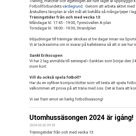
Träning, matcher och egentligen allt runt laget är uppbyggd 
Fotbollförbundets
värdegrund
. Genom att arbeta aktivt me
årskullens läroplan är vårt mål att behålla så många tjejer i l
Träningstider från och med vecka 13:
Måndagar kl. 17:45 - 19:00, Tyresövallen A-plan
Torsdagar kl. 18:00 - 19:30, Strandplan
Inbjudningar till träningar skickas ut tre dagar innan via Spo
Vi är tacksamma om ni svarar på kallelserna så att vi ser hur 
Sankt Erikscupen
Vi har 2 lag anmälda till seriespel i Sanktan som börjar den 
inom kort.
Vill du också spela fotboll?
Har du en nyfiken kompis/dotter som vill testa att spela fotb
välkommen att prova på att träna med oss. Det är bara att ko
Vi ser fram emot en härlig fotbollssäsong!
Utomhussäsongen 2024 är igång!
2024-03-26 09:33
Träningstider från och med vecka 13: