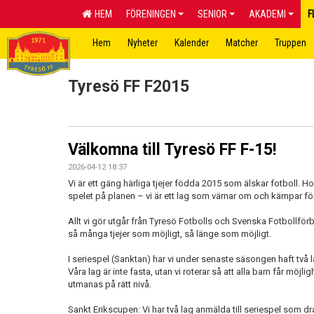
HEM
FÖRENINGEN
SENIOR
AKADEMI
F
Hem
Nyheter
Kalender
Matcher
Truppen
Tyresö FF F2015
Välkomna till Tyresö FF F-15!
2026-04-12 18:37
Vi är ett gäng härliga tjejer födda 2015 som älskar fotboll. 
spelet på planen – vi är ett lag som värnar om och kämpar fö
Allt vi gör utgår från Tyresö Fotbolls och Svenska Fotbollför
så många tjejer som möjligt, så länge som möjligt.
I seriespel (Sanktan) har vi under senaste säsongen haft två la
Våra lag är inte fasta, utan vi roterar så att alla barn får möjli
utmanas på rätt nivå.
Sankt Erikscupen: Vi har två lag anmälda till seriespel som d