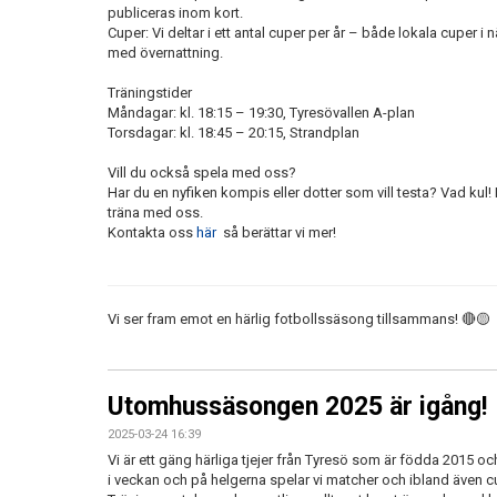
publiceras inom kort.
Cuper: Vi deltar i ett antal cuper per år – både lokala cuper 
med övernattning.
Träningstider
Måndagar: kl. 18:15 – 19:30, Tyresövallen A-plan
Torsdagar: kl. 18:45 – 20:15, Strandplan
Vill du också spela med oss?
Har du en nyfiken kompis eller dotter som vill testa? Vad kul
träna med oss.
Kontakta oss
här
så berättar vi mer!
Vi ser fram emot en härlig fotbollssäsong tillsammans! 🔴🟡
Utomhussäsongen 2025 är igång!
2025-03-24 16:39
Vi är ett gäng härliga tjejer från Tyresö som är födda 2015 och
i veckan och på helgerna spelar vi matcher och ibland även c