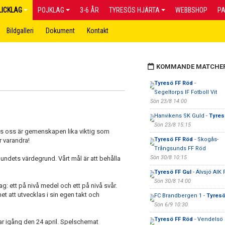
LICKLAG
POJKLAG
3-6 ÅR
TYRESÖS HJÄRTA
WEBBSHOP
P
Bildgalleri
Dokument
Kontakt
KOMMANDE MATCHE
Tyresö FF Röd
-
Segeltorps IF Fotboll Vit
Sön 23/8 14:00
Hanvikens SK Guld -
Tyres
Sön 23/8 15:15
Hos oss är gemenskapen lika viktig som
Tyresö FF Röd
- Skogås-
r varandra!
Trångsunds FF Röd
Sön 30/8 10:15
bundets värdegrund. Vårt mål är att behålla
Tyresö FF Gul
- Älvsjö AIK F
Sön 30/8 14:00
g: ett på nivå medel och ett på nivå svår.
ghet att utvecklas i sin egen takt och
FC Brandbergen 1 -
Tyresö
Sön 6/9 10:30
Tyresö FF Röd
- Vendelsö I
rar igång den 24 april. Spelschemat