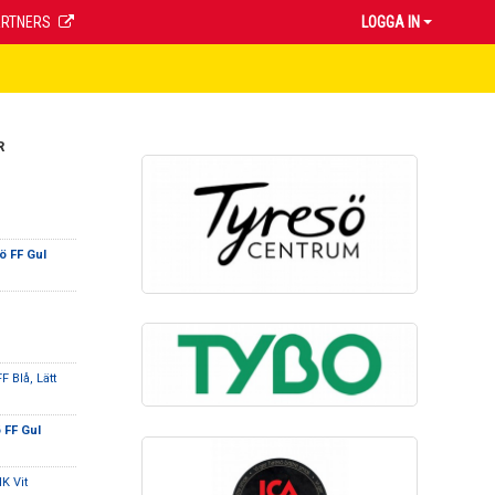
ARTNERS
LOGGA IN
R
ö FF Gul
F Blå, Lätt
 FF Gul
K Vit