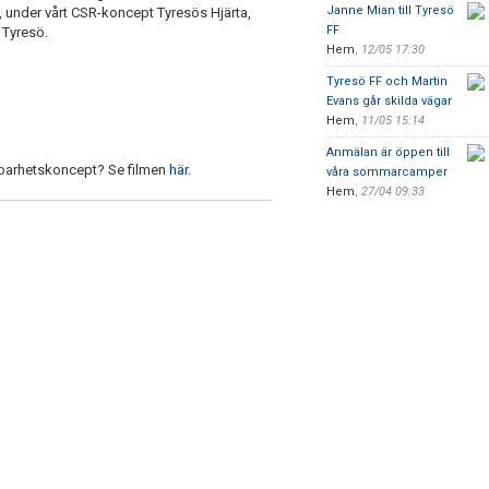
Janne Mian till Tyresö
under vårt CSR-koncept Tyresös Hjärta,
FF
 Tyresö.
Hem
,
12/05 17:30
Tyresö FF och Martin
Evans går skilda vägar
Hem
,
11/05 15:14
Anmälan är öppen till
ållbarhetskoncept? Se filmen
här.
våra sommarcamper
Hem
,
27/04 09:33