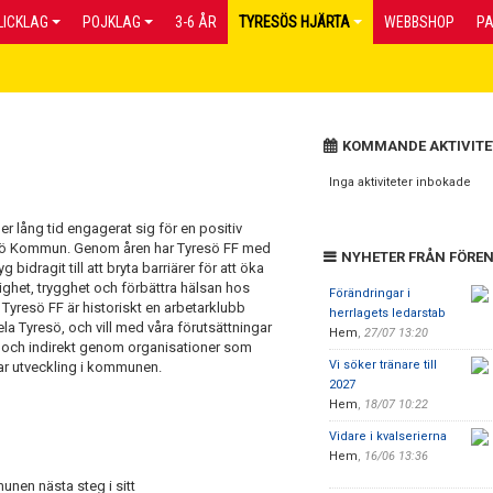
LICKLAG
POJKLAG
3-6 ÅR
TYRESÖS HJÄRTA
WEBBSHOP
P
KOMMANDE AKTIVITE
Inga aktiviteter inbokade
er lång tid engagerat sig för en positiv
esö Kommun. Genom åren har Tyresö FF med
NYHETER FRÅN FÖRE
 bidragit till att bryta barriärer för att öka
ighet, trygghet och förbättra hälsan hos
Förändringar i
 Tyresö FF är historiskt en arbetarklubb
herrlagets ledarstab
a Tyresö, och vill med våra förutsättningar
Hem
,
27/07 13:20
t och indirekt genom organisationer som
Vi söker tränare till
lbar utveckling i kommunen.
2027
Hem
,
18/07 10:22
Vidare i kvalserierna
Hem
,
16/06 13:36
nen nästa steg i sitt