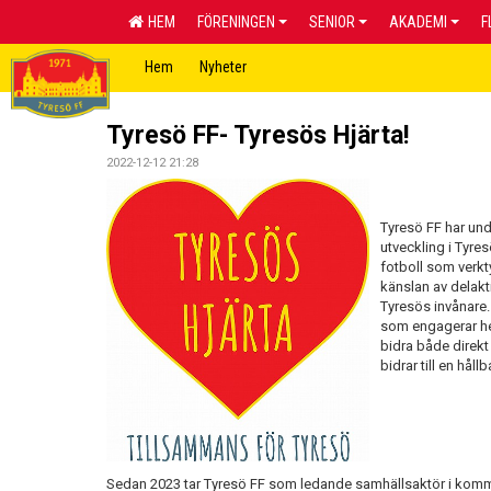
HEM
FÖRENINGEN
SENIOR
AKADEMI
F
Hem
Nyheter
Tyresö FF- Tyresös Hjärta!
2022-12-12 21:28
Tyresö FF har und
utveckling i Tyr
fotboll som verktyg
känslan av delakt
Tyresös invånare.
som engagerar hel
bidra både direk
bidrar till en hål
Sedan 2023 tar Tyresö FF som ledande samhällsaktör i kommu