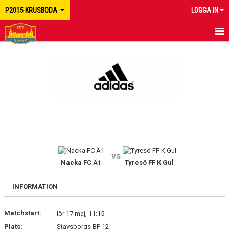
P2015 KRUSBODA
LOGGA IN
HEM
NYHETER
KALENDER
MATCHER
TRUPPEN
vs
BILDGALLERI
Nacka FC Ä1
Tyresö FF K Gul
DOKUMENT
INFORMATION
KONTAKT
Matchstart:
lör 17 maj, 11:15
Plats:
Stavsborgs BP 12