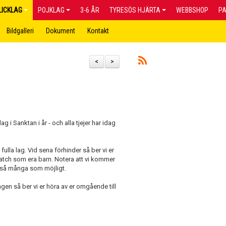
LICKLAG
POJKLAG
3-6 ÅR
TYRESÖS HJÄRTA
WEBBSHOP
P
Bildgalleri
Dokument
Kontakt
<
>
i Sanktan i år - och alla tjejer har idag
ar fulla lag. Vid sena förhinder så ber vi er
match som era barn. Notera att vi kommer
med så många som möjligt.
gen så ber vi er höra av er omgående till