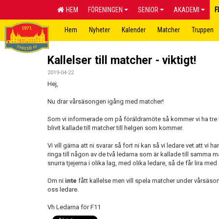
HEM
FÖRENINGEN
SENIOR
AKADEMI
F
Hem
Nyheter
Kalender
Matcher
Truppen
Kallelser till matcher - viktigt!
2019-04-22
Hej,
Nu drar vårsäsongen igång med matcher!
Som vi informerade om på föräldramöte så kommer vi ha tre lag 
blivit kallade till matcher till helgen som kommer.
Vi vill gärna att ni svarar så fort ni kan så vi ledare vet att vi h
ringa till någon av de två ledarna som är kallade till samma 
snurra tjejerna i olika lag, med olika ledare, så de får lira 
Om ni
inte
fått kallelse men vill spela matcher under vårsäson
oss ledare.
Vh Ledarna för F11