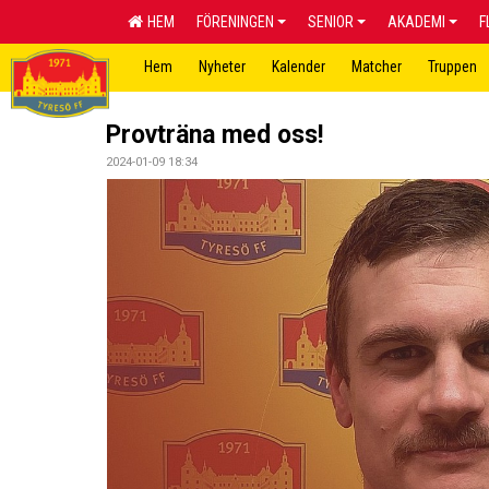
HEM
FÖRENINGEN
SENIOR
AKADEMI
F
Hem
Nyheter
Kalender
Matcher
Truppen
Provträna med oss!
2024-01-09 18:34