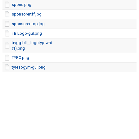
spons.png
sponsorertff.jpg
sponsorer-top.jpg
TB Logo-gul.png
trygg-bil__logotyp-wht
(1).png
TYBO.png
tyresogym-gul.png