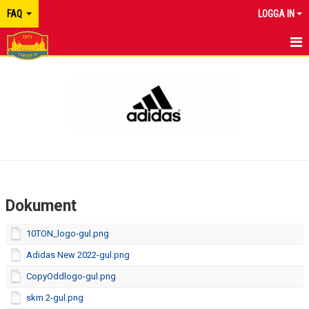
FAQ
LOGGA IN
HEM
NYHETER
KALENDER
MEDLEMMAR
BILDGALLERI
Dokument
DOKUMENT
10TON_logo-gul.png
KONTAKT
Adidas New 2022-gul.png
CopyOddlogo-gul.png
skm 2-gul.png