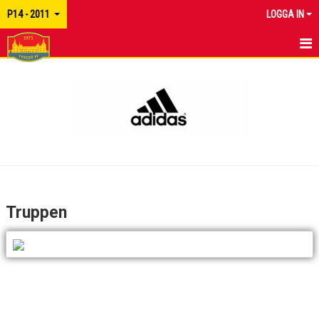
P14 - 2011
LOGGA IN
HEM
NYHETER
KALENDER
MATCHER
TRUPPEN
Truppen
BILDGALLERI
DOKUMENT
KONTAKT