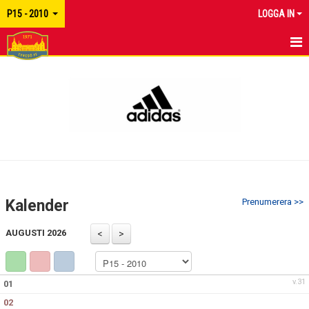
P15 - 2010
LOGGA IN
HEM
NYHETER
KALENDER
MATCHER
TRUPPEN
Kalender
Prenumerera >>
BILDGALLERI
AUGUSTI 2026
DOKUMENT
KONTAKT
v.31
01
02