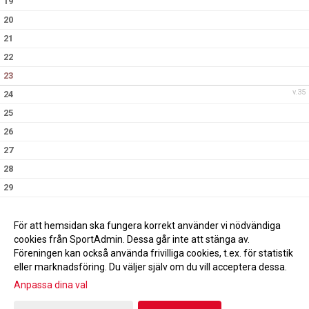
19
20
21
22
23
v.35
24
25
26
27
28
29
30
v.36
31
För att hemsidan ska fungera korrekt använder vi nödvändiga
cookies från SportAdmin. Dessa går inte att stänga av.
Föreningen kan också använda frivilliga cookies, t.ex. för statistik
eller marknadsföring. Du väljer själv om du vill acceptera dessa.
Anpassa dina val
Cookie-inställningar
Gå till Webbversion