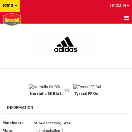
F2013
LOGGA IN
HEM
NYHETER
KALENDER
TRUPPEN
KONTAKT
vs
Norrtulls SK Blå L
Tyresö FF Gul
INFORMATION
Matchstart:
lör 14 december, 14:00
Plats:
Liljeholmshallen 1