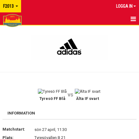
F2013
LOGGA IN
HEM
NYHETER
KALENDER
TRUPPEN
KONTAKT
vs
Tyresö FF Blå
Älta IF svart
INFORMATION
Matchstart:
sön 27 april, 11:30
Plats:
Tyresövallen B 21