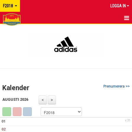
F2018
LOGGA IN
HEM
NYHETER
KALENDER
MATCHER
TRUPPEN
Kalender
Prenumerera >>
BILDGALLERI
AUGUSTI 2026
DOKUMENT
KONTAKT
v.31
01
02