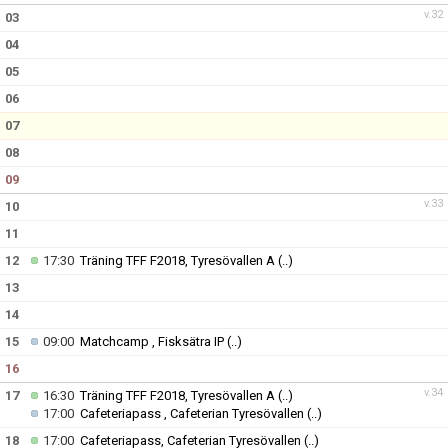
v.32
03
04
05
06
07
08
09
v.33
10
11
12
17:30
Träning TFF F2018, Tyresövallen A
(..)
13
14
15
09:00
Matchcamp , Fisksätra IP
(..)
16
v.34
17
16:30
Träning TFF F2018, Tyresövallen A
(..)
17:00
Cafeteriapass , Cafeterian Tyresövallen
(..)
18
17:00
Cafeteriapass, Cafeterian Tyresövallen
(..)