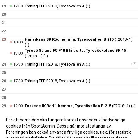
19
17:30
Träning TFF F2018, Tyresövallen A
(..)
20
21
22
23
Hanvikens SK Röd hemma, Tyresövallen B 215
(F2018- 1)
10:00
(..)
Tyresö Strand FC F18 Blå borta, Tyresöskolans BP 15
13:00
(F2018- 1)
(..)
v.35
24
16:30
Träning TFF F2018, Tyresövallen A
(..)
25
26
17:30
Träning TFF F2018, Tyresövallen A
(..)
27
28
29
12:00
Enskede IK Röd 1 hemma, Tyresövallen B 215
(F2018- 1)
(..)
30
För att hemsidan ska fungera korrekt använder vi nödvändiga
v.36
31
16:30
Träning TFF F2018, Tyresövallen A
(..)
cookies från SportAdmin. Dessa går inte att stänga av.
Föreningen kan också använda frivilliga cookies, t.ex. för statistik