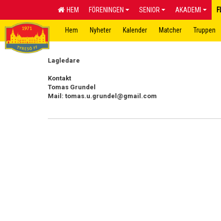
HEM
FÖRENINGEN
SENIOR
AKADEMI
F
Hem
Nyheter
Kalender
Matcher
Truppen
Lagledare
Kontakt
Tomas Grundel
Mail: tomas.u.grundel@gmail.com