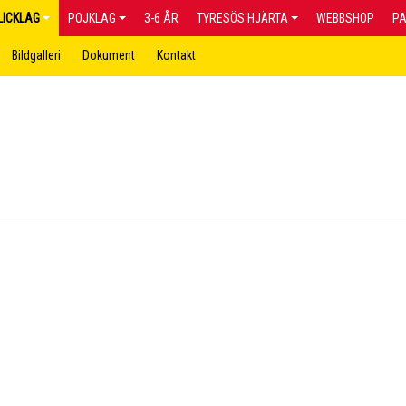
LICKLAG
POJKLAG
3-6 ÅR
TYRESÖS HJÄRTA
WEBBSHOP
P
Bildgalleri
Dokument
Kontakt