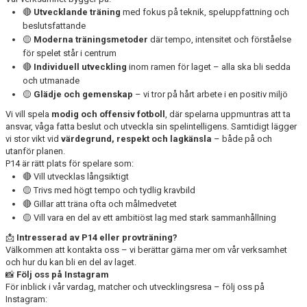
🔴
Utvecklande träning
med fokus på teknik, speluppfattning och
beslutsfattande
🟡
Moderna träningsmetoder
där tempo, intensitet och förståelse
för spelet står i centrum
🔴
Individuell utveckling
inom ramen för laget – alla ska bli sedda
och utmanade
🟡
Glädje och gemenskap
– vi tror på hårt arbete i en positiv miljö
Vi vill spela
modig och offensiv fotboll
, där spelarna uppmuntras att ta
ansvar, våga fatta beslut och utveckla sin spelintelligens. Samtidigt lägger
vi stor vikt vid
värdegrund, respekt och lagkänsla
– både på och
utanför planen.
P14 är rätt plats för spelare som:
🔴 Vill utvecklas långsiktigt
🟡 Trivs med högt tempo och tydlig kravbild
🔴 Gillar att träna ofta och målmedvetet
🟡 Vill vara en del av ett ambitiöst lag med stark sammanhållning
📩
Intresserad av P14 eller provträning?
Välkommen att kontakta oss – vi berättar gärna mer om vår verksamhet
och hur du kan bli en del av laget.
📸
Följ oss på Instagram
För inblick i vår vardag, matcher och utvecklingsresa – följ oss på
Instagram: