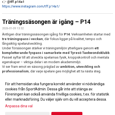
👉
@tff.p14a1
https://www.instagram.com/tff.p14a1/
Träningssäsongen är igång – P14
2026-01-09 13:32
Äntligen drar träningssäsongen igång för
P14
. Verksamheten startar med
tre träningspass i veckan
, där fokus ligger på kvalitet, tempo och
långsiktig spelarutveckling.
Under försäsongen stärker vi träningsmiljön ytterligare genom
ett
kompletterande fyspass i samarbete med Tyresö Taekwondoklubb
.
Passet syftar till att utveckla spelarnas fysik, kroppskontroll och mentala
egenskaper – viktiga delar i en modern akademimiljö.
Vi ser fram emot en säsong präglad av
ambition, utveckling och
professionalism
, där varje spelare ges möjlighet att ta nästa steg.
Vamos!!
För att hemsidan ska fungera korrekt använder vi nödvändiga
cookies från SportAdmin. Dessa går inte att stänga av.
Föreningen kan också använda frivilliga cookies, t.ex. för statistik
eller marknadsföring. Du väljer själv om du vill acceptera dessa.
Anpassa dina val
Cookie-inställningar
Gå till Webbversion