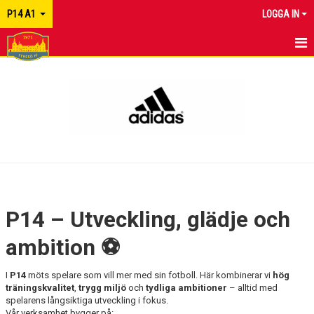
P14 A1
LOGGA IN
HEM
NYHETER
KALENDER
MATCHER
TRUPPEN
P14 – Utveckling, glädje och
KONTAKT
ambition ⚽
I
P14
möts spelare som vill mer med sin fotboll. Här kombinerar vi
hög
träningskvalitet
,
trygg miljö
och
tydliga ambitioner
– alltid med
spelarens långsiktiga utveckling i fokus.
Vår verksamhet bygger på: