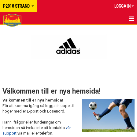
P2018 STRAND
LOGGA IN
HEM
NYHETER
KALENDER
MATCHER
TRUPPEN
Välkommen till er nya hemsida!
BILDGALLERI
Välkommen till er nya hemsida!
För att komma igång så logga in uppe till
DOKUMENT
höger med er E-post och Lösenord.
Har ni frågor eller funderingar om
KONTAKT
hemsidan så tveka inte att kontakta
vår
support
via mail eller telefon.