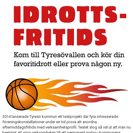
2014 lanserade Tyresö kommun ett testprojekt där fyra intresserade
föreningskonstellationer under en tid prova att anordna
eftermiddagsfritids med verksamhetsprofil. Testet slog så väl ut att man nu
bestämt att göra verksamheten till ett permanent inslag i kommunens