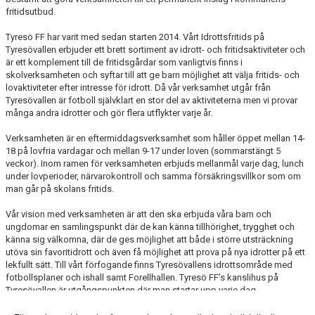
fritidsutbud.
Tyresö FF har varit med sedan starten 2014. Vårt Idrottsfritids på
Tyresövallen erbjuder ett brett sortiment av idrott- och fritidsaktiviteter och
är ett komplement till de fritidsgårdar som vanligtvis finns i
skolverksamheten och syftar till att ge barn möjlighet att välja fritids- och
lovaktiviteter efter intresse för idrott. Då vår verksamhet utgår från
Tyresövallen är fotboll självklart en stor del av aktiviteterna men vi provar
många andra idrotter och gör flera utflykter varje år.
Verksamheten är en eftermiddagsverksamhet som håller öppet mellan 14-
18 på lovfria vardagar och mellan 9-17 under loven (sommarstängt 5
veckor). Inom ramen för verksamheten erbjuds mellanmål varje dag, lunch
under lovperioder, närvarokontroll och samma försäkringsvillkor som om
man går på skolans fritids.
Vår vision med verksamheten är att den ska erbjuda våra barn och
ungdomar en samlingspunkt där de kan känna tillhörighet, trygghet och
känna sig välkomna, där de ges möjlighet att både i större utsträckning
utöva sin favoritidrott och även få möjlighet att prova på nya idrotter på ett
lekfullt sätt. Till vårt förfogande finns Tyresövallens idrottsområde med
fotbollsplaner och ishall samt Forellhallen. Tyresö FF’s kanslihus på
Tyresövallen är utgångspunkten där man startar upp varje dag.