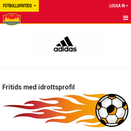
FOTBOLLSFRITIDS
LOGGA IN
HEM
KONTAKT
PERSONAL
ANMÄL INTRESSE
Fritids med idrottsprofil