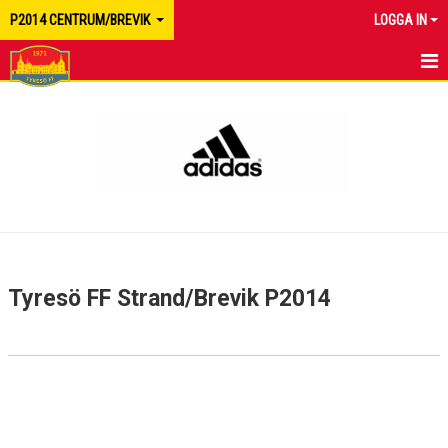
P2014 CENTRUM/BREVIK
LOGGA IN
HEM
NYHETER
KALENDER
MATCHER
TRUPPEN
Tyresö FF Strand/Brevik P2014
BILDGALLERI
DOKUMENT
KONTAKT