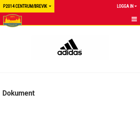
P2014 CENTRUM/BREVIK
LOGGA IN
HEM
NYHETER
KALENDER
MATCHER
TRUPPEN
Dokument
BILDGALLERI
DOKUMENT
KONTAKT