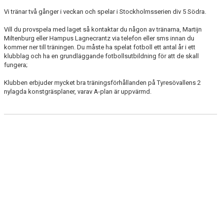
Vi tränar två gånger i veckan och spelar i Stockholmsserien div 5 Södra.
Vill du provspela med laget så kontaktar du någon av tränarna, Martijn
Miltenburg eller Hampus Lagnecrantz via telefon eller sms innan du
kommer ner till träningen. Du måste ha spelat fotboll ett antal år i ett
klubblag och ha en grundläggande fotbollsutbildning för att de skall
fungera;
Klubben erbjuder mycket bra träningsförhållanden på Tyresövallens 2
nylagda konstgräsplaner, varav A-plan är uppvärmd.