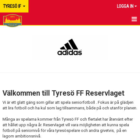
TYRESÖ IF
LOGGA IN
HEM
NYHETER
KALENDER
MATCHER
TRUPPEN
Välkommen till Tyresö FF Reservlaget
BILDGALLERI
Vi är ett glatt gäng som gillar att spela seniorfotboll . Fokus är på glädjen
att lira fotboll och ha kul som lag tillsammans, både på och utanför planen.
DOKUMENT
Många av spelarna kommer från Tyresö FF och flertalet har återvänt efter
att hållet upp några år. Reservlaget vill vara möjligheten att kunna spela
KONTAKT
fotboll på seniornivå för våra tyresöspelare och andra givetvis, på en
lagom ambitionsnivå.