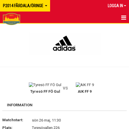
P2014 FÅRDALA/ÖRINGE
LOGGA IN
HEM
NYHETER
MATCHER
KALENDER
TRUPPEN
vs
BILDGALLERI
Tyresö FF FÖ Gul
AIK FF 9
DOKUMENT
INFORMATION
KONTAKT
Matchstart:
sön 26 maj, 11:30
Plats:
Tyresövallen 226