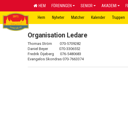
HEM
FÖRENINGEN
SENIOR
AKADEMI
F
Hem
Nyheter
Matcher
Kalender
Truppen
Organisation Ledare
Thomas Ström 070-5709282
Daniel Beyer 070-3306552
Fredrik Öijeberg 076-5480683
Evangelos Skondras 070-7663374