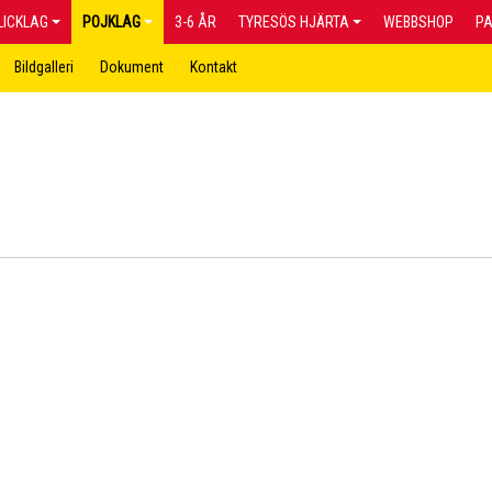
LICKLAG
POJKLAG
3-6 ÅR
TYRESÖS HJÄRTA
WEBBSHOP
P
Bildgalleri
Dokument
Kontakt