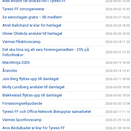
Alex Wilson får utökad roll i Tyresö FF
2026-04-05 10:00
Tyresö FF omorganiserar
2026-04-02 16:45
Se seniorlagen gratis – Bli medlem!
2026-03-27 18:05
Atish Ballchand är klar för herrlaget
2026-03-24 18:00
Olivier Chlebda ansluter till herrlaget
2026-03-20 18:00
Värmex Påsklovscamp
2026-03-18 11:20
Det ska löna sig att vara föreningsmedlem - 25% på
2026-03-16 10:33
fotbollsskor
Matchtröja 2026
2026-03-15 18:00
Årsmöte
2026-03-14 15:41
Juni Berg flyttas upp till damlaget
2026-03-11 18:00
Molly Lundberg ansluter till damlaget
2026-03-09 18:00
Blakkestad flyttas upp till damlaget
2026-03-05 18:00
Försäsongserbjudande
2026-02-20 13:08
Tyresö FF och Office Network återupptar samarbetet
2026-02-11 11:14
Värmex Sportlovscamp
2026-01-29 14:20
Anis Abdulkader är klar för Tyresö FF
2026-01-28 18:00