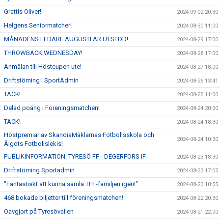
Grattis Oliver!
2024-09-02 20:30
Helgens Seniormatcher!
2024-08-30 11:00
MÅNADENS LEDARE AUGUSTI ÄR UTSEDD!
2024-08-29 17:00
THROWBACK WEDNESDAY!
2024-08-28 17:00
Anmälan till Höstcupen ute!
2024-08-27 18:00
Driftstörning i SportAdmin
2024-08-26 13:41
TACK!
2024-08-25 11:00
Delad poäng i Föreningsmatchen!
2024-08-24 20:30
TACK!
2024-08-24 18:30
Höstpremiär av SkandiaMäklarnas Fotbollsskola och
2024-08-24 10:30
Älgots Fotbollslekis!
PUBLIKINFORMATION: TYRESÖ FF - DEGERFORS IF
2024-08-23 18:30
Driftstörning Sportadmin
2024-08-23 17:05
"Fantastiskt att kunna samla TFF-familjen igen!"
2024-08-23 10:55
468 bokade biljetter till föreningsmatchen!
2024-08-22 20:30
Oavgjort på Tyresövallen
2024-08-21 22:00