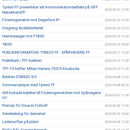
Tyresö FF presenterar sitt kommunikationsarbete på StFF
2024-05-21 12:30
Nätverksträff!
Föreningsmatch mot Degerfors IF!
2024-05-20 16:30
Dragning Andelslotteriet
2024-05-20 13:52
Hemmaseger mot P18 IK!
2024-05-19 19:00
TACK!
2024-05-18 18:00
PUBLIKINFORMATION: TYRESÖ FF - SPÅRVÄGENS FF
2024-05-17 19:00
Praktikant i TFF-butiken!
2024-05-13 17:00
TFF-TV träffar: Milian Herrera, P2013 Krusboda
2024-05-12 11:30
Butiken STÄNGD 9/5
2024-05-08 12:00
Sommarcamper med Tyresö FF
2024-05-08 09:55
636 bokade biljetter till Föreningsmatchen mot Spårvägens
2024-05-07 11:00
FF!
Premiär för Drive-In Fotboll!
2024-05-06 17:00
Serieledning för damerna!
2024-05-05 18:00
Ledarsoffan på plats!
2024-05-04 12:30
Bilder från dagens träning!