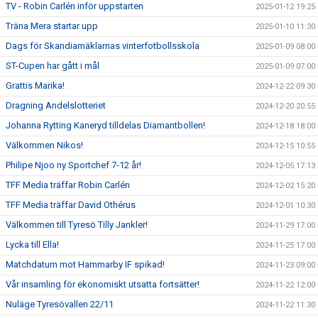
TV - Robin Carlén inför uppstarten
2025-01-12 19:25
Träna Mera startar upp
2025-01-10 11:30
Dags för Skandiamäklarnas vinterfotbollsskola
2025-01-09 08:00
ST-Cupen har gått i mål
2025-01-09 07:00
Grattis Marika!
2024-12-22 09:30
Dragning Andelslotteriet
2024-12-20 20:55
Johanna Rytting Kaneryd tilldelas Diamantbollen!
2024-12-18 18:00
Välkommen Nikos!
2024-12-15 10:55
Philipe Njoo ny Sportchef 7-12 år!
2024-12-05 17:13
TFF Media träffar Robin Carlén
2024-12-02 15:20
TFF Media träffar David Othérus
2024-12-01 10:30
Välkommen till Tyresö Tilly Jankler!
2024-11-29 17:00
Lycka till Ella!
2024-11-25 17:00
Matchdatum mot Hammarby IF spikad!
2024-11-23 09:00
Vår insamling för ekonomiskt utsatta fortsätter!
2024-11-22 12:00
Nuläge Tyresövallen 22/11
2024-11-22 11:30