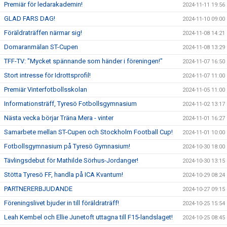
Premiär för ledarakademin!
2024-11-11 19:56
GLAD FARS DAG!
2024-11-10 09:00
Föräldraträffen närmar sig!
2024-11-08 14:21
Domaranmälan ST-Cupen
2024-11-08 13:29
TFF-TV: "Mycket spännande som händer i föreningen!"
2024-11-07 16:50
Stort intresse för Idrottsprofil!
2024-11-07 11:00
Premiär Vinterfotbollsskolan
2024-11-05 11:00
Informationsträff, Tyresö Fotbollsgymnasium
2024-11-02 13:17
Nästa vecka börjar Träna Mera - vinter
2024-11-01 16:27
Samarbete mellan ST-Cupen och Stockholm Football Cup!
2024-11-01 10:00
Fotbollsgymnasium på Tyresö Gymnasium!
2024-10-30 18:00
Tävlingsdebut för Mathilde Sörhus-Jordanger!
2024-10-30 13:15
Stötta Tyresö FF, handla på ICA Kvantum!
2024-10-29 08:24
PARTNERERBJUDANDE
2024-10-27 09:15
Föreningslivet bjuder in till föräldraträff!
2024-10-25 15:54
Leah Kembel och Ellie Junetoft uttagna till F15-landslaget!
2024-10-25 08:45