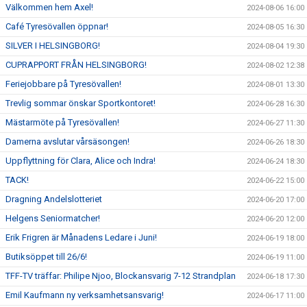
Välkommen hem Axel!
2024-08-06 16:00
Café Tyresövallen öppnar!
2024-08-05 16:30
SILVER I HELSINGBORG!
2024-08-04 19:30
CUPRAPPORT FRÅN HELSINGBORG!
2024-08-02 12:38
Feriejobbare på Tyresövallen!
2024-08-01 13:30
Trevlig sommar önskar Sportkontoret!
2024-06-28 16:30
Mästarmöte på Tyresövallen!
2024-06-27 11:30
Damerna avslutar vårsäsongen!
2024-06-26 18:30
Uppflyttning för Clara, Alice och Indra!
2024-06-24 18:30
TACK!
2024-06-22 15:00
Dragning Andelslotteriet
2024-06-20 17:00
Helgens Seniormatcher!
2024-06-20 12:00
Erik Frigren är Månadens Ledare i Juni!
2024-06-19 18:00
Butiksöppet till 26/6!
2024-06-19 11:00
TFF-TV träffar: Philipe Njoo, Blockansvarig 7-12 Strandplan
2024-06-18 17:30
Emil Kaufmann ny verksamhetsansvarig!
2024-06-17 11:00