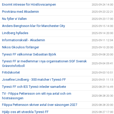
Enormt intresse för Höstlovscampen
2025-09-24 14:00
Provträna med Akademin
2025-09-23 22:21
Nu fyller vi Vallen
2025-09-23 17:00
Anders Bengtsson klar för Manchester City
2025-09-15 14:00
Lindberg hyllades
2025-09-14 20:00
Informationskväll - Akademin
2025-09-11 12:04
Nikos Gkoulios förlänger
2025-09-10 20:00
Tyresö FF välkomnar Sebastian Björk
2025-09-08 20:00
Tyresö FF är medlemmar i nya organisationen SGF Svensk
2025-09-04 09:41
Gräsrotsfotboll
Fritidskortet
2025-09-03 10:51
Josefine Lindberg - 300 matcher i Tyresö FF
2025-09-01 11:13
Tyresö FF och IES Tyresö inleder samarbete
2025-08-29 16:49
TV - Filippa Pettersson om sitt nya avtal och om
2025-08-28 20:30
höstsäsongen
Filippa Pettersson skriver avtal över säsongen 2027
2025-08-28 20:00
Hjälp oss att utveckla Tyresö FF
2025-08-27 17:00