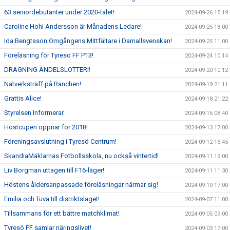
63 seniordebutanter under 2020-talet!
2024-09-26 15:19
Caroline Hohl Andersson är Månadens Ledare!
2024-09-25 18:00
Ida Bengtsson Omgångens Mittfältare i Damallsvenskan!
2024-09-25 11:00
Föreläsning för Tyresö FF P13!
2024-09-24 10:14
DRAGNING ANDELSLOTTERI!
2024-09-20 10:12
Nätverksträff på Ranchen!
2024-09-19 21:11
Grattis Alice!
2024-09-18 21:22
Styrelsen Informerar
2024-09-16 08:40
Höstcupen öppnar för 2018!
2024-09-13 17:00
Föreningsavslutning i Tyresö Centrum!
2024-09-12 16:45
SkandiaMäklarnas Fotbollsskola, nu också vintertid!
2024-09-11 19:00
Liv Borgman uttagen till F16-läger!
2024-09-11 11:30
Höstens åldersanpassade föreläsningar närmar sig!
2024-09-10 17:00
Emilia och Tuva till distriktslaget!
2024-09-07 11:00
Tillsammans för ett bättre matchklimat!
2024-09-05 09:00
Tyresö FF samlar näringslivet!
2024-09-03 17:00