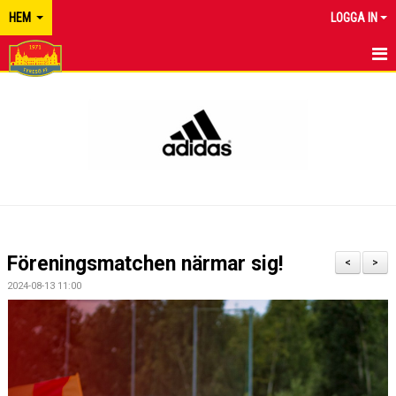
HEM
LOGGA IN
TYRESÖ FF
NYHETER
KALENDER
MATCHER
KONTAKT
Föreningsmatchen närmar sig!
<
>
2024-08-13 11:00