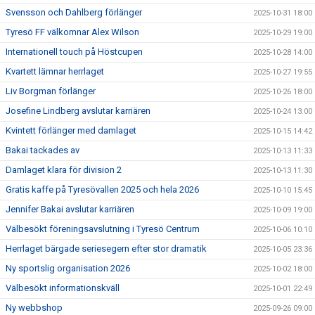
Svensson och Dahlberg förlänger
2025-10-31 18:00
Tyresö FF välkomnar Alex Wilson
2025-10-29 19:00
Internationell touch på Höstcupen
2025-10-28 14:00
Kvartett lämnar herrlaget
2025-10-27 19:55
Liv Borgman förlänger
2025-10-26 18:00
Josefine Lindberg avslutar karriären
2025-10-24 13:00
Kvintett förlänger med damlaget
2025-10-15 14:42
Bakai tackades av
2025-10-13 11:33
Damlaget klara för division 2
2025-10-13 11:30
Gratis kaffe på Tyresövallen 2025 och hela 2026
2025-10-10 15:45
Jennifer Bakai avslutar karriären
2025-10-09 19:00
Välbesökt föreningsavslutning i Tyresö Centrum
2025-10-06 10:10
Herrlaget bärgade seriesegern efter stor dramatik
2025-10-05 23:36
Ny sportslig organisation 2026
2025-10-02 18:00
Välbesökt informationskväll
2025-10-01 22:49
Ny webbshop
2025-09-26 09:00