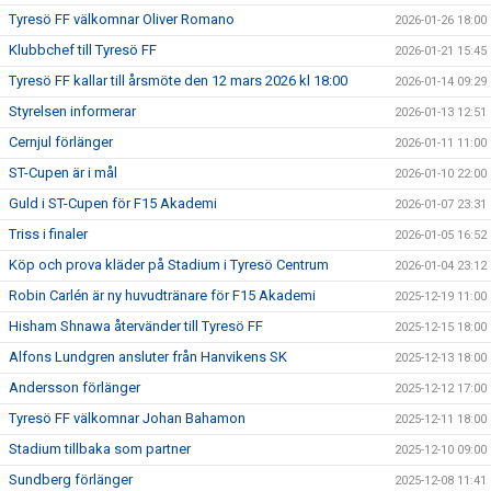
Tyresö FF välkomnar Oliver Romano
2026-01-26 18:00
Klubbchef till Tyresö FF
2026-01-21 15:45
Tyresö FF kallar till årsmöte den 12 mars 2026 kl 18:00
2026-01-14 09:29
Styrelsen informerar
2026-01-13 12:51
Cernjul förlänger
2026-01-11 11:00
ST-Cupen är i mål
2026-01-10 22:00
Guld i ST-Cupen för F15 Akademi
2026-01-07 23:31
Triss i finaler
2026-01-05 16:52
Köp och prova kläder på Stadium i Tyresö Centrum
2026-01-04 23:12
Robin Carlén är ny huvudtränare för F15 Akademi
2025-12-19 11:00
Hisham Shnawa återvänder till Tyresö FF
2025-12-15 18:00
Alfons Lundgren ansluter från Hanvikens SK
2025-12-13 18:00
Andersson förlänger
2025-12-12 17:00
Tyresö FF välkomnar Johan Bahamon
2025-12-11 18:00
Stadium tillbaka som partner
2025-12-10 09:00
Sundberg förlänger
2025-12-08 11:41