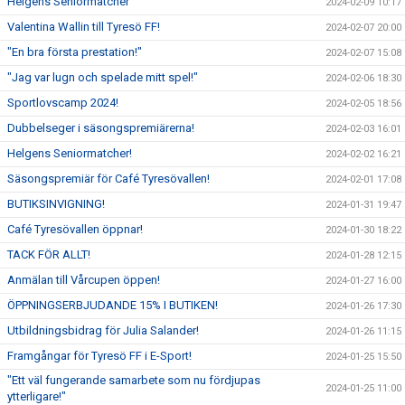
Helgens Seniormatcher
2024-02-09 10:17
Valentina Wallin till Tyresö FF!
2024-02-07 20:00
"En bra första prestation!"
2024-02-07 15:08
"Jag var lugn och spelade mitt spel!"
2024-02-06 18:30
Sportlovscamp 2024!
2024-02-05 18:56
Dubbelseger i säsongspremiärerna!
2024-02-03 16:01
Helgens Seniormatcher!
2024-02-02 16:21
Säsongspremiär för Café Tyresövallen!
2024-02-01 17:08
BUTIKSINVIGNING!
2024-01-31 19:47
Café Tyresövallen öppnar!
2024-01-30 18:22
TACK FÖR ALLT!
2024-01-28 12:15
Anmälan till Vårcupen öppen!
2024-01-27 16:00
ÖPPNINGSERBJUDANDE 15% I BUTIKEN!
2024-01-26 17:30
Utbildningsbidrag för Julia Salander!
2024-01-26 11:15
Framgångar för Tyresö FF i E-Sport!
2024-01-25 15:50
"Ett väl fungerande samarbete som nu fördjupas
2024-01-25 11:00
ytterligare!"