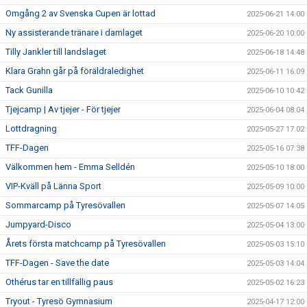
Omgång 2 av Svenska Cupen är lottad
2025-06-21 14:00
Ny assisterande tränare i damlaget
2025-06-20 10:00
Tilly Jankler till landslaget
2025-06-18 14:48
Klara Grahn går på föräldraledighet
2025-06-11 16:09
Tack Gunilla
2025-06-10 10:42
Tjejcamp | Av tjejer - För tjejer
2025-06-04 08:04
Lottdragning
2025-05-27 17:02
TFF-Dagen
2025-05-16 07:38
Välkommen hem - Emma Selldén
2025-05-10 18:00
VIP-Kväll på Länna Sport
2025-05-09 10:00
Sommarcamp på Tyresövallen
2025-05-07 14:05
Jumpyard-Disco
2025-05-04 13:00
Årets första matchcamp på Tyresövallen
2025-05-03 15:10
TFF-Dagen - Save the date
2025-05-03 14:04
Othérus tar en tillfällig paus
2025-05-02 16:23
Tryout - Tyresö Gymnasium
2025-04-17 12:00