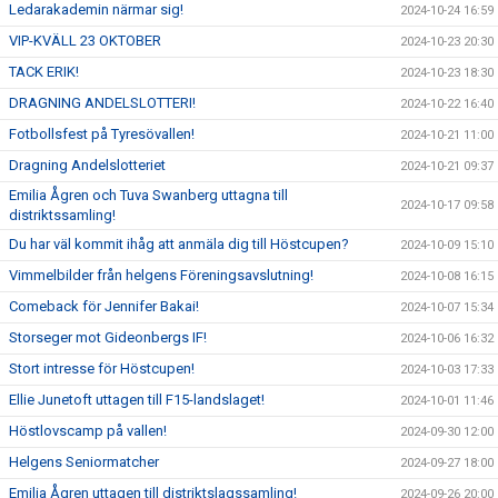
Ledarakademin närmar sig!
2024-10-24 16:59
VIP-KVÄLL 23 OKTOBER
2024-10-23 20:30
TACK ERIK!
2024-10-23 18:30
DRAGNING ANDELSLOTTERI!
2024-10-22 16:40
Fotbollsfest på Tyresövallen!
2024-10-21 11:00
Dragning Andelslotteriet
2024-10-21 09:37
Emilia Ågren och Tuva Swanberg uttagna till
2024-10-17 09:58
distriktssamling!
Du har väl kommit ihåg att anmäla dig till Höstcupen?
2024-10-09 15:10
Vimmelbilder från helgens Föreningsavslutning!
2024-10-08 16:15
Comeback för Jennifer Bakai!
2024-10-07 15:34
Storseger mot Gideonbergs IF!
2024-10-06 16:32
Stort intresse för Höstcupen!
2024-10-03 17:33
Ellie Junetoft uttagen till F15-landslaget!
2024-10-01 11:46
Höstlovscamp på vallen!
2024-09-30 12:00
Helgens Seniormatcher
2024-09-27 18:00
Emilia Ågren uttagen till distriktslagssamling!
2024-09-26 20:00