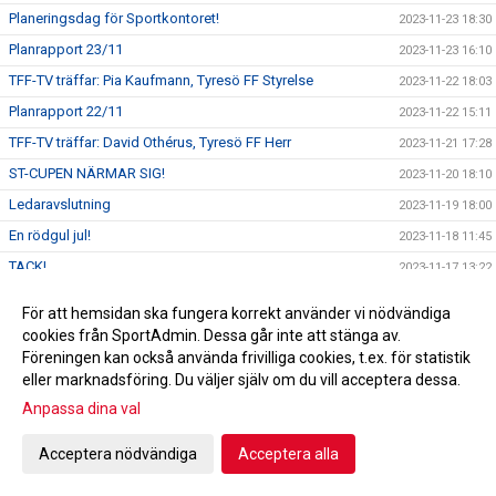
Planeringsdag för Sportkontoret!
2023-11-23 18:30
Planrapport 23/11
2023-11-23 16:10
TFF-TV träffar: Pia Kaufmann, Tyresö FF Styrelse
2023-11-22 18:03
Planrapport 22/11
2023-11-22 15:11
TFF-TV träffar: David Othérus, Tyresö FF Herr
2023-11-21 17:28
ST-CUPEN NÄRMAR SIG!
2023-11-20 18:10
Ledaravslutning
2023-11-19 18:00
En rödgul jul!
2023-11-18 11:45
TACK!
2023-11-17 13:22
Dragning Andelslotteriet
2023-11-15 13:30
För att hemsidan ska fungera korrekt använder vi nödvändiga
TFF-TV träffar: Emilia Åberg & Tuva Swanberg, Tyresö FF
cookies från SportAdmin. Dessa går inte att stänga av.
2023-11-14 11:12
F14
Föreningen kan också använda frivilliga cookies, t.ex. för statistik
Emilia Ågren och Tuva Swanberg till distriktslagssamlingen!
2023-11-14 10:48
eller marknadsföring. Du väljer själv om du vill acceptera dessa.
TFF-TV träffar: Alice Bengtzon Scheele
Anpassa dina val
2023-11-11 18:55
Tyresö Centrum ny Huvudpartner!
2023-11-10 16:00
Acceptera nödvändiga
Acceptera alla
TFF-TV träffar: Emil Pagrot, Tyresö FF Dam
2023-11-09 18:13