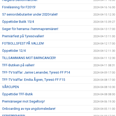
2024-04-17 16:00
Föreläsning för F2015!
2024-04-16 16:00
57 seniordebutanter under 2020-talet!
2024-04-15 12:30
Öppettider Butik 15/4
2024-04-15 09:27
Seger för herrarna i hemmapremiären!
2024-04-13 17:00
Premiärfest på Tyresövallen!
2024-04-13 11:00
FOTBOLLSFEST PÅ VALLEN!
2024-04-12 17:00
Öppettider 12/4
2024-04-12 11:30
TILLSAMMANS MOT BARNCANCER!
2024-04-11 12:30
TFF-Butiken på vallen!
2024-04-11 08:31
TFF-TV träffar: Jamie Lenander, Tyresö FF P14
2024-04-09 17:00
TFF-TV träffar: Emilia Ågren, Tyresö FF F15
2024-04-08 17:00
VÅRCUPEN
2024-04-08 10:30
Öppettider TFF-Butik
2024-04-08 08:00
Premiärseger mot Segeltorp!
2024-04-06 19:30
Onboarding av nya ungdomsledare!
2024-04-05 11:00
SERIEPREMIÄR!