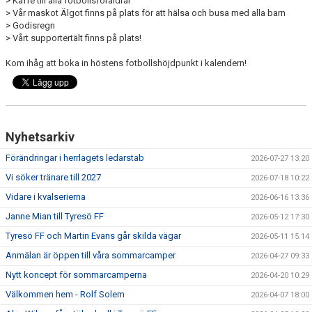
> Kaffe till alla fotbollsföräldrar
> Vår maskot Älgot finns på plats för att hälsa och busa med alla barn
> Godisregn
> Vårt supportertält finns på plats!
Kom ihåg att boka in höstens fotbollshöjdpunkt i kalendern!
Nyhetsarkiv
Förändringar i herrlagets ledarstab
2026-07-27 13:20
Vi söker tränare till 2027
2026-07-18 10:22
Vidare i kvalserierna
2026-06-16 13:36
Janne Mian till Tyresö FF
2026-05-12 17:30
Tyresö FF och Martin Evans går skilda vägar
2026-05-11 15:14
Anmälan är öppen till våra sommarcamper
2026-04-27 09:33
Nytt koncept för sommarcamperna
2026-04-20 10:29
Välkommen hem - Rolf Solem
2026-04-07 18:00