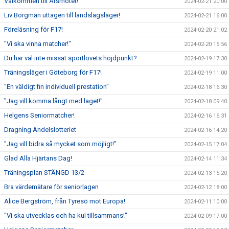
Välkommen till Årsmötet!
2024-02-21 20:00
Liv Borgman uttagen till landslagsläger!
2024-02-21 16:00
Föreläsning för F17!
2024-02-20 21:02
"Vi ska vinna matcher!"
2024-02-20 16:56
Du har väl inte missat sportlovets höjdpunkt?
2024-02-19 17:30
Träningsläger i Göteborg för F17!
2024-02-19 11:00
"En väldigt fin individuell prestation"
2024-02-18 16:30
"Jag vill komma långt med laget!"
2024-02-18 09:40
Helgens Seniormatcher!
2024-02-16 16:31
Dragning Andelslotteriet
2024-02-16 14:20
"Jag vill bidra så mycket som möjligt!"
2024-02-15 17:04
Glad Alla Hjärtans Dag!
2024-02-14 11:34
Träningsplan STÄNGD 13/2
2024-02-13 15:20
Bra värdemätare för seniorlagen
2024-02-12 18:00
Alice Bergström, från Tyresö mot Europa!
2024-02-11 10:00
"Vi ska utvecklas och ha kul tillsammans!"
2024-02-09 17:00