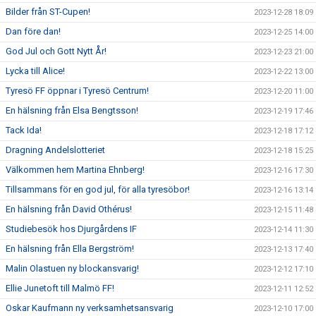
Bilder från ST-Cupen!
2023-12-28 18:09
Dan före dan!
2023-12-25 14:00
God Jul och Gott Nytt År!
2023-12-23 21:00
Lycka till Alice!
2023-12-22 13:00
Tyresö FF öppnar i Tyresö Centrum!
2023-12-20 11:00
En hälsning från Elsa Bengtsson!
2023-12-19 17:46
Tack Ida!
2023-12-18 17:12
Dragning Andelslotteriet
2023-12-18 15:25
Välkommen hem Martina Ehnberg!
2023-12-16 17:30
Tillsammans för en god jul, för alla tyresöbor!
2023-12-16 13:14
En hälsning från David Othérus!
2023-12-15 11:48
Studiebesök hos Djurgårdens IF
2023-12-14 11:30
En hälsning från Ella Bergström!
2023-12-13 17:40
Malin Olastuen ny blockansvarig!
2023-12-12 17:10
Ellie Junetoft till Malmö FF!
2023-12-11 12:52
Oskar Kaufmann ny verksamhetsansvarig
2023-12-10 17:00