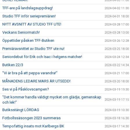
2024-04-03 17:00
TFF-are på landslagsuppdrag!
2024-04-02 11:30
Studio TFF inför seriepremiären!
2024-04-01 18:00
NYTT AVSNITT AV STUDIO TFF UTE!
2024-03-28 17:00
Veckans Seniormatch!
2024-03-28 13:00
Öppettider påsken TFF-Butiken
2024-03-26 12:28
Premiäravsnittet av Studio TFF ute nu!
2024-03-25 18:00
Seniordebut för Erik och Isac i helgens matcher!
2024-03-24 12:34
Butiken 22/3
2024-03-22 14:34
"Vi är bra på att peppa varandra!"
2024-03-21 17:00
MÅNADENS LEDARE MARS ÄR UTSEDD!
2024-03-20 18:00
Ses vi på Påsklovscampen?
2024-03-19 19:30
"Det kommer handla väldigt mycket om glädje, gemenskap
2024-03-19 17:15
och lek!"
Butiksstängt LÖRDAG
2024-03-19 10:30
Fotbollssäsongen 2023 summeras
2024-03-18 16:30
Tempofattig insats mot Karlbergs BK
2024-03-17 14:30