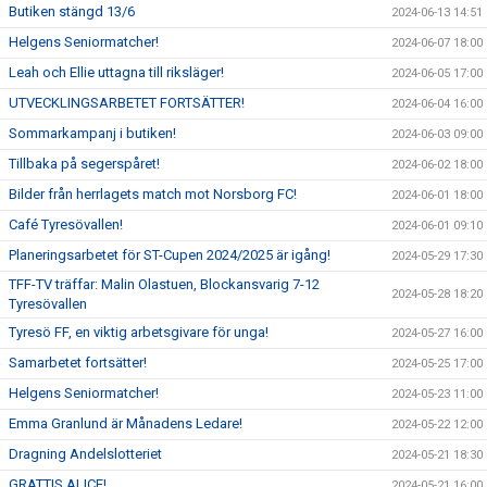
Butiken stängd 13/6
2024-06-13 14:51
Helgens Seniormatcher!
2024-06-07 18:00
Leah och Ellie uttagna till riksläger!
2024-06-05 17:00
UTVECKLINGSARBETET FORTSÄTTER!
2024-06-04 16:00
Sommarkampanj i butiken!
2024-06-03 09:00
Tillbaka på segerspåret!
2024-06-02 18:00
Bilder från herrlagets match mot Norsborg FC!
2024-06-01 18:00
Café Tyresövallen!
2024-06-01 09:10
Planeringsarbetet för ST-Cupen 2024/2025 är igång!
2024-05-29 17:30
TFF-TV träffar: Malin Olastuen, Blockansvarig 7-12
2024-05-28 18:20
Tyresövallen
Tyresö FF, en viktig arbetsgivare för unga!
2024-05-27 16:00
Samarbetet fortsätter!
2024-05-25 17:00
Helgens Seniormatcher!
2024-05-23 11:00
Emma Granlund är Månadens Ledare!
2024-05-22 12:00
Dragning Andelslotteriet
2024-05-21 18:30
GRATTIS ALICE!
2024-05-21 16:00