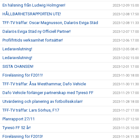
En hälsning från Ludwig Holmgren!
2023-12-09 15:00
HÅLLBARHETSRAPPORTEN UTE!
2023-12-08 17:50
TFF-TV träffar: Oscar Magnusson, Dalarös Eviga Städ
2023-12-08 11:33
Dalarös Eviga Städ ny Officiell Partner!
2023-12-07 17:00
Profilfritids verksamhet fortsätter!
2023-12-06 17:00
Ledaravslutning!
2023-12-05 08:41
Ledaravslutning!
2023-12-02 15:00
SISTA CHANSEN!
2023-12-01 17:00
Föreläsning för F2011!
2023-11-30 18:00
TFF-TV träffar: Åsa Westhammar, Dafo Vehicle
2023-11-30 11:30
Dafo Vehicle förlänger partnerskap med Tyresö FF
2023-11-29 17:00
Utvärdering och planering av fotbollsskolan!
2023-11-28 18:00
TFF-TV träffar: Lars Sörhus, F17
2023-11-27 17:00
Planrapport 27/11
2023-11-27 12:50
Tyresö FF 52 år!
2023-11-25 10:00
Föreläsning för F2013!
2023-11-24 11:30