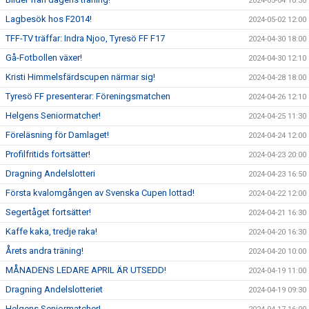
2024-05-04 10:30
Lagbesök hos F2014!
2024-05-02 12:00
TFF-TV träffar: Indra Njoo, Tyresö FF F17
2024-04-30 18:00
Gå-Fotbollen växer!
2024-04-30 12:10
Kristi Himmelsfärdscupen närmar sig!
2024-04-28 18:00
Tyresö FF presenterar: Föreningsmatchen
2024-04-26 12:10
Helgens Seniormatcher!
2024-04-25 11:30
Föreläsning för Damlaget!
2024-04-24 12:00
Profilfritids fortsätter!
2024-04-23 20:00
Dragning Andelslotteri
2024-04-23 16:50
Första kvalomgången av Svenska Cupen lottad!
2024-04-22 12:00
Segertåget fortsätter!
2024-04-21 16:30
Kaffe kaka, tredje raka!
2024-04-20 16:30
Årets andra träning!
2024-04-20 10:00
MÅNADENS LEDARE APRIL ÄR UTSEDD!
2024-04-19 11:00
Dragning Andelslotteriet
2024-04-19 09:30
Helgens Seniormatcher!