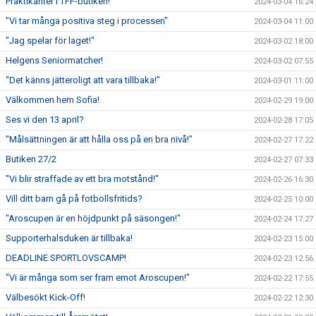
Praktikanter i TFF-butiken!
2024-03-04 16:24
"Vi tar många positiva steg i processen"
2024-03-04 11:00
"Jag spelar för laget!"
2024-03-02 18:00
Helgens Seniormatcher!
2024-03-02 07:55
"Det känns jätteroligt att vara tillbaka!"
2024-03-01 11:00
Välkommen hem Sofia!
2024-02-29 19:00
Ses vi den 13 april?
2024-02-28 17:05
"Målsättningen är att hålla oss på en bra nivå!"
2024-02-27 17:22
Butiken 27/2
2024-02-27 07:33
"Vi blir straffade av ett bra motstånd!"
2024-02-26 16:30
Vill ditt barn gå på fotbollsfritids?
2024-02-25 10:00
"Aroscupen är en höjdpunkt på säsongen!"
2024-02-24 17:27
Supporterhalsduken är tillbaka!
2024-02-23 15:00
DEADLINE SPORTLOVSCAMP!
2024-02-23 12:56
"Vi är många som ser fram emot Aroscupen!"
2024-02-22 17:55
Välbesökt Kick-Off!
2024-02-22 12:30