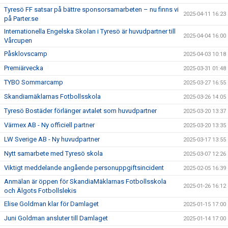
Tyresö FF satsar på bättre sponsorsamarbeten – nu finns vi
2025-04-11 16:23
på Parter.se
Internationella Engelska Skolan i Tyresö är huvudpartner till
2025-04-04 16:00
Vårcupen
Påsklovscamp
2025-04-03 10:18
Premiärvecka
2025-03-31 01:48
TYBO Sommarcamp
2025-03-27 16:55
Skandiamäklarnas Fotbollsskola
2025-03-26 14:05
Tyresö Bostäder förlänger avtalet som huvudpartner
2025-03-20 13:37
Värmex AB - Ny officiell partner
2025-03-20 13:35
LW Sverige AB - Ny huvudpartner
2025-03-17 13:55
Nytt samarbete med Tyresö skola
2025-03-07 12:26
Viktigt meddelande angående personuppgiftsincident
2025-02-05 16:39
Anmälan är öppen för SkandiaMäklarnas Fotbollsskola
2025-01-26 16:12
och Älgots Fotbollslekis
Elise Goldman klar för Damlaget
2025-01-15 17:00
Juni Goldman ansluter till Damlaget
2025-01-14 17:00