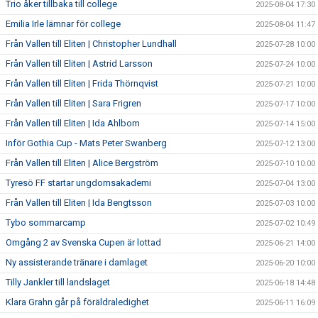
Trio åker tillbaka till college
2025-08-04 17:30
Emilia Irle lämnar för college
2025-08-04 11:47
Från Vallen till Eliten | Christopher Lundhall
2025-07-28 10:00
Från Vallen till Eliten | Astrid Larsson
2025-07-24 10:00
Från Vallen till Eliten | Frida Thörnqvist
2025-07-21 10:00
Från Vallen till Eliten | Sara Frigren
2025-07-17 10:00
Från Vallen till Eliten | Ida Ahlbom
2025-07-14 15:00
Inför Gothia Cup - Mats Peter Swanberg
2025-07-12 13:00
Från Vallen till Eliten | Alice Bergström
2025-07-10 10:00
Tyresö FF startar ungdomsakademi
2025-07-04 13:00
Från Vallen till Eliten | Ida Bengtsson
2025-07-03 10:00
Tybo sommarcamp
2025-07-02 10:49
Omgång 2 av Svenska Cupen är lottad
2025-06-21 14:00
Ny assisterande tränare i damlaget
2025-06-20 10:00
Tilly Jankler till landslaget
2025-06-18 14:48
Klara Grahn går på föräldraledighet
2025-06-11 16:09