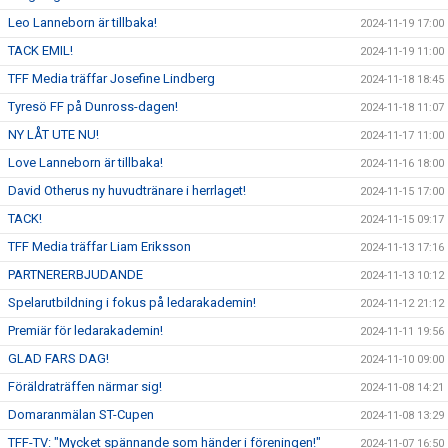
Leo Lanneborn är tillbaka!
2024-11-19 17:00
TACK EMIL!
2024-11-19 11:00
TFF Media träffar Josefine Lindberg
2024-11-18 18:45
Tyresö FF på Dunross-dagen!
2024-11-18 11:07
NY LÅT UTE NU!
2024-11-17 11:00
Love Lanneborn är tillbaka!
2024-11-16 18:00
David Otherus ny huvudtränare i herrlaget!
2024-11-15 17:00
TACK!
2024-11-15 09:17
TFF Media träffar Liam Eriksson
2024-11-13 17:16
PARTNERERBJUDANDE
2024-11-13 10:12
Spelarutbildning i fokus på ledarakademin!
2024-11-12 21:12
Premiär för ledarakademin!
2024-11-11 19:56
GLAD FARS DAG!
2024-11-10 09:00
Föräldraträffen närmar sig!
2024-11-08 14:21
Domaranmälan ST-Cupen
2024-11-08 13:29
TFF-TV: "Mycket spännande som händer i föreningen!"
2024-11-07 16:50