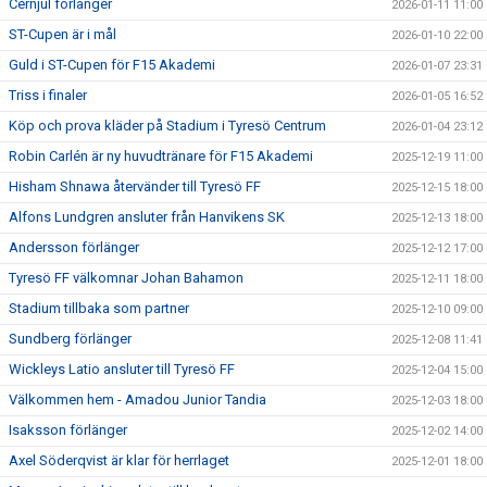
Cernjul förlänger
2026-01-11 11:00
ST-Cupen är i mål
2026-01-10 22:00
Guld i ST-Cupen för F15 Akademi
2026-01-07 23:31
Triss i finaler
2026-01-05 16:52
Köp och prova kläder på Stadium i Tyresö Centrum
2026-01-04 23:12
Robin Carlén är ny huvudtränare för F15 Akademi
2025-12-19 11:00
Hisham Shnawa återvänder till Tyresö FF
2025-12-15 18:00
Alfons Lundgren ansluter från Hanvikens SK
2025-12-13 18:00
Andersson förlänger
2025-12-12 17:00
Tyresö FF välkomnar Johan Bahamon
2025-12-11 18:00
Stadium tillbaka som partner
2025-12-10 09:00
Sundberg förlänger
2025-12-08 11:41
Wickleys Latio ansluter till Tyresö FF
2025-12-04 15:00
Välkommen hem - Amadou Junior Tandia
2025-12-03 18:00
Isaksson förlänger
2025-12-02 14:00
Axel Söderqvist är klar för herrlaget
2025-12-01 18:00