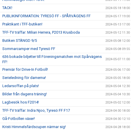
TACK!
2024-05-18 18:00
PUBLIKINFORMATION: TYRESÖ FF - SPÅRVÄGENS FF
2024-05-17 19:00
Praktikant i TFF-butiken!
2024-05-13 17:00
TFF-TV träffar: Milian Herrera, P2013 Krusboda
2024-05-12 11:30
Butiken STÄNGD 9/5
2024-05-08 12:00
Sommarcamper med Tyresö FF
2024-05-08 09:55
636 bokade biljetter till Föreningsmatchen mot Spårvägens
2024-05-07 11:00
FF!
Premiär för Drive-In Fotboll!
2024-05-06 17:00
Serieledning för damerna!
2024-05-05 18:00
Ledarsoffan på plats!
2024-05-04 12:30
Bilder från dagens träning!
2024-05-04 10:30
Lagbesök hos F2014!
2024-05-02 12:00
TFF-TV träffar: Indra Njoo, Tyresö FF F17
2024-04-30 18:00
Gå-Fotbollen växer!
2024-04-30 12:10
Kristi Himmelsfärdscupen närmar sig!
2024-04-28 18:00