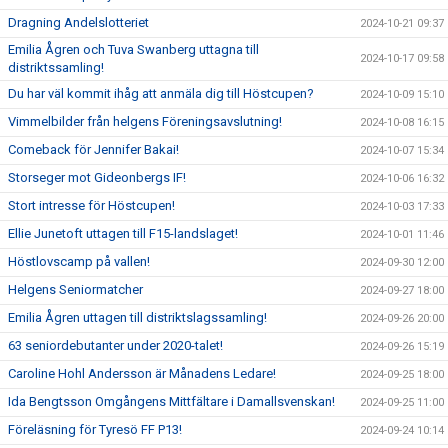
Dragning Andelslotteriet
2024-10-21 09:37
Emilia Ågren och Tuva Swanberg uttagna till
2024-10-17 09:58
distriktssamling!
Du har väl kommit ihåg att anmäla dig till Höstcupen?
2024-10-09 15:10
Vimmelbilder från helgens Föreningsavslutning!
2024-10-08 16:15
Comeback för Jennifer Bakai!
2024-10-07 15:34
Storseger mot Gideonbergs IF!
2024-10-06 16:32
Stort intresse för Höstcupen!
2024-10-03 17:33
Ellie Junetoft uttagen till F15-landslaget!
2024-10-01 11:46
Höstlovscamp på vallen!
2024-09-30 12:00
Helgens Seniormatcher
2024-09-27 18:00
Emilia Ågren uttagen till distriktslagssamling!
2024-09-26 20:00
63 seniordebutanter under 2020-talet!
2024-09-26 15:19
Caroline Hohl Andersson är Månadens Ledare!
2024-09-25 18:00
Ida Bengtsson Omgångens Mittfältare i Damallsvenskan!
2024-09-25 11:00
Föreläsning för Tyresö FF P13!
2024-09-24 10:14