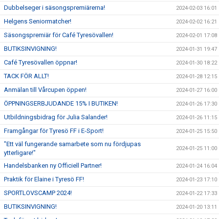
Dubbelseger i säsongspremiärerna!
2024-02-03 16:01
Helgens Seniormatcher!
2024-02-02 16:21
Säsongspremiär för Café Tyresövallen!
2024-02-01 17:08
BUTIKSINVIGNING!
2024-01-31 19:47
Café Tyresövallen öppnar!
2024-01-30 18:22
TACK FÖR ALLT!
2024-01-28 12:15
Anmälan till Vårcupen öppen!
2024-01-27 16:00
ÖPPNINGSERBJUDANDE 15% I BUTIKEN!
2024-01-26 17:30
Utbildningsbidrag för Julia Salander!
2024-01-26 11:15
Framgångar för Tyresö FF i E-Sport!
2024-01-25 15:50
"Ett väl fungerande samarbete som nu fördjupas
2024-01-25 11:00
ytterligare!"
Handelsbanken ny Officiell Partner!
2024-01-24 16:04
Praktik för Elaine i Tyresö FF!
2024-01-23 17:10
SPORTLOVSCAMP 2024!
2024-01-22 17:33
BUTIKSINVIGNING!
2024-01-20 13:11