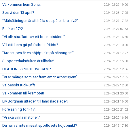
Välkommen hem Sofia!
2024-02-29 19:00
Ses vi den 13 april?
2024-02-28 17:05
"Målsättningen är att hålla oss på en bra nivå!"
2024-02-27 17:22
Butiken 27/2
2024-02-27 07:33
"Vi blir straffade av ett bra motstånd!"
2024-02-26 16:30
Vill ditt barn gå på fotbollsfritids?
2024-02-25 10:00
"Aroscupen är en höjdpunkt på säsongen!"
2024-02-24 17:27
Supporterhalsduken är tillbaka!
2024-02-23 15:00
DEADLINE SPORTLOVSCAMP!
2024-02-23 12:56
"Vi är många som ser fram emot Aroscupen!"
2024-02-22 17:55
Välbesökt Kick-Off!
2024-02-22 12:30
Välkommen till Årsmötet!
2024-02-21 20:00
Liv Borgman uttagen till landslagsläger!
2024-02-21 16:00
Föreläsning för F17!
2024-02-20 21:02
"Vi ska vinna matcher!"
2024-02-20 16:56
Du har väl inte missat sportlovets höjdpunkt?
2024-02-19 17:30