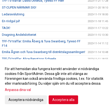
TFF-TV träffar: David Othérus, Tyresö FF Herr
2023-11-21 17:28
ST-CUPEN NÄRMAR SIG!
2023-11-20 18:10
Ledaravslutning
2023-11-19 18:00
En rödgul jul!
2023-11-18 11:45
TACK!
2023-11-17 13:22
Dragning Andelslotteriet
2023-11-15 13:30
TFF-TV träffar: Emilia Åberg & Tuva Swanberg, Tyresö FF
2023-11-14 11:12
F14
Emilia Ågren och Tuva Swanberg till distriktslagssamlingen!
2023-11-14 10:48
TFF-TV träffar: Alice Bengtzon Scheele
2023-11-11 18:55
Tyresö Centrum ny Huvudpartner!
2023-11-10 16:00
För att hemsidan ska fungera korrekt använder vi nödvändiga
TFF-TV träffar: Emil Pagrot, Tyresö FF Dam
2023-11-09 18:13
cookies från SportAdmin. Dessa går inte att stänga av.
Föreningen kan också använda frivilliga cookies, t.ex. för statistik
Alice Bengtzon Scheele till Tyresö FF Dam!
2023-11-08 19:00
eller marknadsföring. Du väljer själv om du vill acceptera dessa.
TFF-TV träffar: Adam Bergström, Tyresö FF P18
2023-11-08 11:00
Anpassa dina val
Adam Bergström ny huvudtränare i P18!
2023-11-07 19:00
Ledarakademin närmar sig!
Acceptera nödvändiga
Acceptera alla
2023-11-07 16:41
Tyresö FF mot psykisk ohälsa!
2023-11-05 09:48