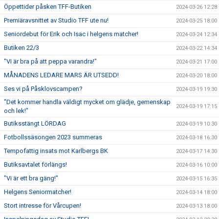
Öppettider påsken TFF-Butiken
2024-03-26 12:28
Premiäravsnittet av Studio TFF ute nu!
2024-03-25 18:00
Seniordebut för Erik och Isac i helgens matcher!
2024-03-24 12:34
Butiken 22/3
2024-03-22 14:34
"Vi är bra på att peppa varandra!"
2024-03-21 17:00
MÅNADENS LEDARE MARS ÄR UTSEDD!
2024-03-20 18:00
Ses vi på Påsklovscampen?
2024-03-19 19:30
"Det kommer handla väldigt mycket om glädje, gemenskap
2024-03-19 17:15
och lek!"
Butiksstängt LÖRDAG
2024-03-19 10:30
Fotbollssäsongen 2023 summeras
2024-03-18 16:30
Tempofattig insats mot Karlbergs BK
2024-03-17 14:30
Butiksavtalet förlängs!
2024-03-16 10:00
"Vi är ett bra gäng!"
2024-03-15 16:35
Helgens Seniormatcher!
2024-03-14 18:00
Stort intresse för Vårcupen!
2024-03-13 18:00