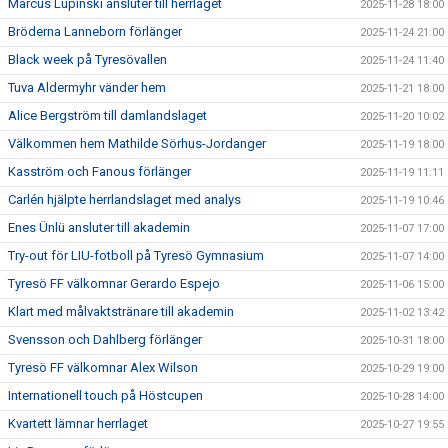
Marcus Lupinski ansluter till herrlaget
2025-11-28 18:00
Bröderna Lanneborn förlänger
2025-11-24 21:00
Black week på Tyresövallen
2025-11-24 11:40
Tuva Aldermyhr vänder hem
2025-11-21 18:00
Alice Bergström till damlandslaget
2025-11-20 10:02
Välkommen hem Mathilde Sörhus-Jordanger
2025-11-19 18:00
Kasström och Fanous förlänger
2025-11-19 11:11
Carlén hjälpte herrlandslaget med analys
2025-11-19 10:46
Enes Ünlü ansluter till akademin
2025-11-07 17:00
Try-out för LIU-fotboll på Tyresö Gymnasium
2025-11-07 14:00
Tyresö FF välkomnar Gerardo Espejo
2025-11-06 15:00
Klart med målvaktstränare till akademin
2025-11-02 13:42
Svensson och Dahlberg förlänger
2025-10-31 18:00
Tyresö FF välkomnar Alex Wilson
2025-10-29 19:00
Internationell touch på Höstcupen
2025-10-28 14:00
Kvartett lämnar herrlaget
2025-10-27 19:55