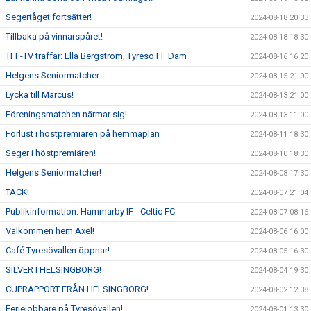
Segertåget fortsätter!
2024-08-18 20:33
Tillbaka på vinnarspåret!
2024-08-18 18:30
TFF-TV träffar: Ella Bergström, Tyresö FF Dam
2024-08-16 16:20
Helgens Seniormatcher
2024-08-15 21:00
Lycka till Marcus!
2024-08-13 21:00
Föreningsmatchen närmar sig!
2024-08-13 11:00
Förlust i höstpremiären på hemmaplan
2024-08-11 18:30
Seger i höstpremiären!
2024-08-10 18:30
Helgens Seniormatcher!
2024-08-08 17:30
TACK!
2024-08-07 21:04
Publikinformation: Hammarby IF - Celtic FC
2024-08-07 08:16
Välkommen hem Axel!
2024-08-06 16:00
Café Tyresövallen öppnar!
2024-08-05 16:30
SILVER I HELSINGBORG!
2024-08-04 19:30
CUPRAPPORT FRÅN HELSINGBORG!
2024-08-02 12:38
Feriejobbare på Tyresövallen!
2024-08-01 13:30