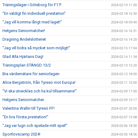
Träningsläger i Göteborg för F17!
2024-02-19 11:00
"En väldigt fin individuell prestation"
2024-02-18 16:30
"Jag vill komma långt med laget!"
2024-02-18 09:40
Helgens Seniormatcher!
2024-02-16 16:31
Dragning Andelslotteriet
2024-02-16 14:20
"Jag vill bidra så mycket som möjligt!"
2024-02-15 17:04
Glad Alla Hjärtans Dag!
2024-02-14 11:34
Träningsplan STÄNGD 13/2
2024-02-13 15:20
Bra värdemätare för seniorlagen
2024-02-12 18:00
Alice Bergström, från Tyresö mot Europa!
2024-02-11 10:00
"Vi ska utvecklas och ha kul tillsammans!"
2024-02-09 17:00
Helgens Seniormatcher
2024-02-09 10:17
Valentina Wallin till Tyresö FF!
2024-02-07 20:00
"En bra första prestation!"
2024-02-07 15:08
"Jag var lugn och spelade mitt spel!"
2024-02-06 18:30
Sportlovscamp 2024!
2024-02-05 18:56