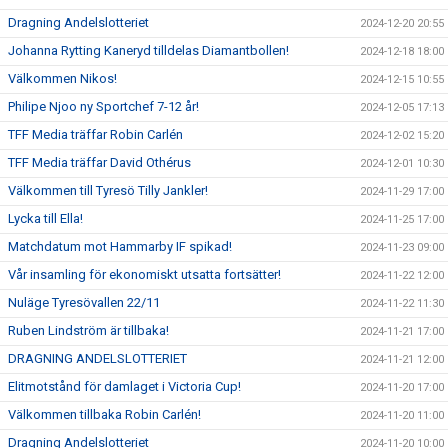
Dragning Andelslotteriet
2024-12-20 20:55
Johanna Rytting Kaneryd tilldelas Diamantbollen!
2024-12-18 18:00
Välkommen Nikos!
2024-12-15 10:55
Philipe Njoo ny Sportchef 7-12 år!
2024-12-05 17:13
TFF Media träffar Robin Carlén
2024-12-02 15:20
TFF Media träffar David Othérus
2024-12-01 10:30
Välkommen till Tyresö Tilly Jankler!
2024-11-29 17:00
Lycka till Ella!
2024-11-25 17:00
Matchdatum mot Hammarby IF spikad!
2024-11-23 09:00
Vår insamling för ekonomiskt utsatta fortsätter!
2024-11-22 12:00
Nuläge Tyresövallen 22/11
2024-11-22 11:30
Ruben Lindström är tillbaka!
2024-11-21 17:00
DRAGNING ANDELSLOTTERIET
2024-11-21 12:00
Elitmotstånd för damlaget i Victoria Cup!
2024-11-20 17:00
Välkommen tillbaka Robin Carlén!
2024-11-20 11:00
Dragning Andelslotteriet
2024-11-20 10:00