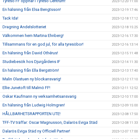
Tyresö FF öppnar i Tyresö Centrum!
2023-12-20 11:00
En hälsning från Elsa Bengtsson!
2023-12-19 17:46
Tack Ida!
2023-12-18 17:12
Dragning Andelslotteriet
2023-12-18 15:25
Välkommen hem Martina Ehnberg!
2023-12-16 17:30
Tillsammans för en god jul, för alla tyresöbor!
2023-12-16 13:14
En hälsning från David Othérus!
2023-12-15 11:48
Studiebesök hos Djurgårdens IF
2023-12-14 11:30
En hälsning från Ella Bergström!
2023-12-13 17:40
Malin Olastuen ny blockansvarig!
2023-12-12 17:10
Ellie Junetoft till Malmö FF!
2023-12-11 12:52
Oskar Kaufmann ny verksamhetsansvarig
2023-12-10 17:00
En hälsning från Ludwig Holmgren!
2023-12-09 15:00
HÅLLBARHETSRAPPORTEN UTE!
2023-12-08 17:50
TFF-TV träffar: Oscar Magnusson, Dalarös Eviga Städ
2023-12-08 11:33
Dalarös Eviga Städ ny Officiell Partner!
2023-12-07 17:00