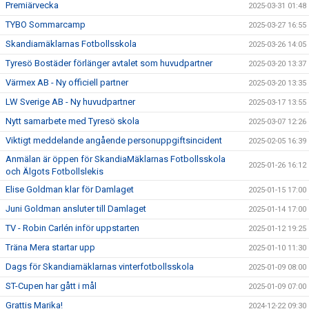
Premiärvecka
2025-03-31 01:48
TYBO Sommarcamp
2025-03-27 16:55
Skandiamäklarnas Fotbollsskola
2025-03-26 14:05
Tyresö Bostäder förlänger avtalet som huvudpartner
2025-03-20 13:37
Värmex AB - Ny officiell partner
2025-03-20 13:35
LW Sverige AB - Ny huvudpartner
2025-03-17 13:55
Nytt samarbete med Tyresö skola
2025-03-07 12:26
Viktigt meddelande angående personuppgiftsincident
2025-02-05 16:39
Anmälan är öppen för SkandiaMäklarnas Fotbollsskola
2025-01-26 16:12
och Älgots Fotbollslekis
Elise Goldman klar för Damlaget
2025-01-15 17:00
Juni Goldman ansluter till Damlaget
2025-01-14 17:00
TV - Robin Carlén inför uppstarten
2025-01-12 19:25
Träna Mera startar upp
2025-01-10 11:30
Dags för Skandiamäklarnas vinterfotbollsskola
2025-01-09 08:00
ST-Cupen har gått i mål
2025-01-09 07:00
Grattis Marika!
2024-12-22 09:30