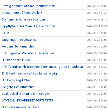
Trevlig sommar önskar Sportkontoret!
2024-06-28 16:30
Mästarmöte på Tyresövallen!
2024-06-27 11:30
Damerna avslutar vårsäsongen!
2024-06-26 18:30
Uppflyttning för Clara, Alice och Indra!
2024-06-24 18:30
TACK!
2024-06-22 15:00
Dragning Andelslotteriet
2024-06-20 17:00
Helgens Seniormatcher!
2024-06-20 12:00
Erik Frigren är Månadens Ledare i Juni!
2024-06-19 18:00
Butiksöppet till 26/6!
2024-06-19 11:00
TFF-TV träffar: Philipe Njoo, Blockansvarig 7-12 Strandplan
2024-06-18 17:30
Emil Kaufmann ny verksamhetsansvarig!
2024-06-17 11:00
Butiken stängd 13/6
2024-06-13 14:51
Helgens Seniormatcher!
2024-06-07 18:00
Leah och Ellie uttagna till riksläger!
2024-06-05 17:00
UTVECKLINGSARBETET FORTSÄTTER!
2024-06-04 16:00
Sommarkampanj i butiken!
2024-06-03 09:00