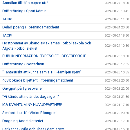
Anmälan till Höstcupen ute!
2024-08-27 18:00
Driftstörning i SportAdmin
2024-08-26 13:41
TACK!
2024-08-25 11:00
Delad poäng i Föreningsmatchen!
2024-08-24 20:30
TACK!
2024-08-24 18:30
Höstpremiär av SkandiaMäklarnas Fotbollsskola och
2024-08-24 10:30
Älgots Fotbollslekis!
PUBLIKINFORMATION: TYRESÖ FF - DEGERFORS IF
2024-08-23 18:30
Driftstörning Sportadmin
2024-08-23 17:05
"Fantastiskt att kunna samla TFF-familjen igen!"
2024-08-23 10:55
468 bokade biljetter till föreningsmatchen!
2024-08-22 20:30
Oavgjort på Tyresövallen
2024-08-21 22:00
"Vi kände att nu är det dags igen!"
2024-08-21 21:30
ICA KVANTUM NY HUVUDPARTNER!
2024-08-21 17:10
Seniordebut för Victor Rönngren!
2024-08-20 20:30
Dragning Andelslotteriet
2024-08-20 17:00
Lär känna Sofia och Thea i damlaget!
2024-08-19 15:00