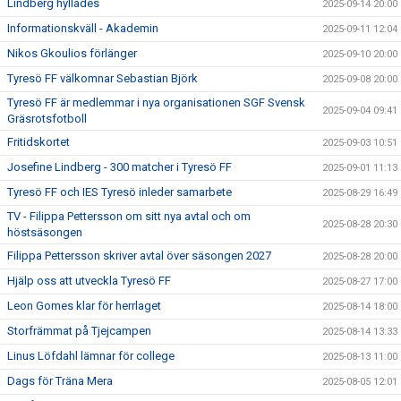
Lindberg hyllades
2025-09-14 20:00
Informationskväll - Akademin
2025-09-11 12:04
Nikos Gkoulios förlänger
2025-09-10 20:00
Tyresö FF välkomnar Sebastian Björk
2025-09-08 20:00
Tyresö FF är medlemmar i nya organisationen SGF Svensk
2025-09-04 09:41
Gräsrotsfotboll
Fritidskortet
2025-09-03 10:51
Josefine Lindberg - 300 matcher i Tyresö FF
2025-09-01 11:13
Tyresö FF och IES Tyresö inleder samarbete
2025-08-29 16:49
TV - Filippa Pettersson om sitt nya avtal och om
2025-08-28 20:30
höstsäsongen
Filippa Pettersson skriver avtal över säsongen 2027
2025-08-28 20:00
Hjälp oss att utveckla Tyresö FF
2025-08-27 17:00
Leon Gomes klar för herrlaget
2025-08-14 18:00
Storfrämmat på Tjejcampen
2025-08-14 13:33
Linus Löfdahl lämnar för college
2025-08-13 11:00
Dags för Träna Mera
2025-08-05 12:01