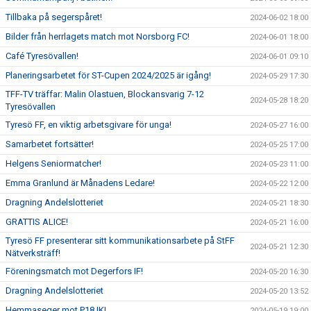
Tillbaka på segerspåret!
2024-06-02 18:00
Bilder från herrlagets match mot Norsborg FC!
2024-06-01 18:00
Café Tyresövallen!
2024-06-01 09:10
Planeringsarbetet för ST-Cupen 2024/2025 är igång!
2024-05-29 17:30
TFF-TV träffar: Malin Olastuen, Blockansvarig 7-12
2024-05-28 18:20
Tyresövallen
Tyresö FF, en viktig arbetsgivare för unga!
2024-05-27 16:00
Samarbetet fortsätter!
2024-05-25 17:00
Helgens Seniormatcher!
2024-05-23 11:00
Emma Granlund är Månadens Ledare!
2024-05-22 12:00
Dragning Andelslotteriet
2024-05-21 18:30
GRATTIS ALICE!
2024-05-21 16:00
Tyresö FF presenterar sitt kommunikationsarbete på StFF
2024-05-21 12:30
Nätverksträff!
Föreningsmatch mot Degerfors IF!
2024-05-20 16:30
Dragning Andelslotteriet
2024-05-20 13:52
Hemmaseger mot P18 IK!
2024-05-19 19:00