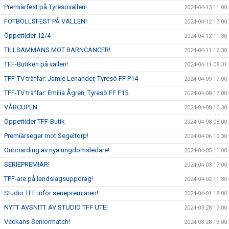
Premiärfest på Tyresövallen!
2024-04-13 11:00
FOTBOLLSFEST PÅ VALLEN!
2024-04-12 17:00
Öppettider 12/4
2024-04-12 11:30
TILLSAMMANS MOT BARNCANCER!
2024-04-11 12:30
TFF-Butiken på vallen!
2024-04-11 08:31
TFF-TV träffar: Jamie Lenander, Tyresö FF P14
2024-04-09 17:00
TFF-TV träffar: Emilia Ågren, Tyresö FF F15
2024-04-08 17:00
VÅRCUPEN
2024-04-08 10:30
Öppettider TFF-Butik
2024-04-08 08:00
Premiärseger mot Segeltorp!
2024-04-06 19:30
Onboarding av nya ungdomsledare!
2024-04-05 11:00
SERIEPREMIÄR!
2024-04-03 17:00
TFF-are på landslagsuppdrag!
2024-04-02 11:30
Studio TFF inför seriepremiären!
2024-04-01 18:00
NYTT AVSNITT AV STUDIO TFF UTE!
2024-03-28 17:00
Veckans Seniormatch!
2024-03-28 13:00