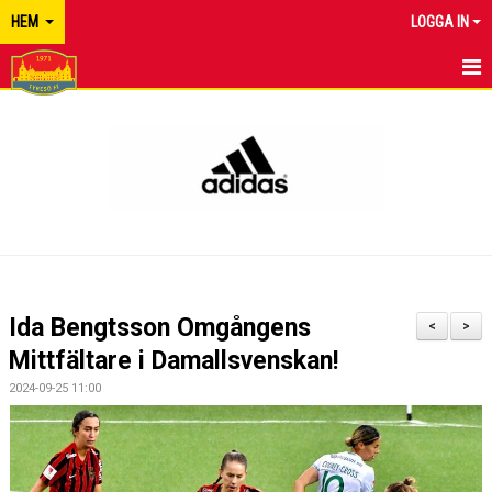
HEM
LOGGA IN
TYRESÖ FF
NYHETER
KALENDER
MATCHER
KONTAKT
Ida Bengtsson Omgångens
<
>
Mittfältare i Damallsvenskan!
2024-09-25 11:00