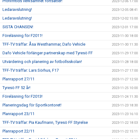
Profilfritids verksamhet fortsätter!
2023-12-06 17:00
Ledaravslutning!
2023-12-05 08:41
Ledaravslutning!
2023-12-02 15:00
SISTA CHANSEN!
2023-12-01 17:00
Föreläsning för F2011!
2023-11-30 18:00
TFF-TV träffar: Åsa Westhammar, Dafo Vehicle
2023-11-30 11:30
Dafo Vehicle förlänger partnerskap med Tyresö FF
2023-11-29 17:00
Utvärdering och planering av fotbollsskolan!
2023-11-28 18:00
TFF-TV träffar: Lars Sörhus, F17
2023-11-27 17:00
Planrapport 27/11
2023-11-27 12:50
Tyresö FF 52 år!
2023-11-25 10:00
Föreläsning för F2013!
2023-11-24 11:30
Planeringsdag för Sportkontoret!
2023-11-23 18:30
Planrapport 23/11
2023-11-23 16:10
TFF-TV träffar: Pia Kaufmann, Tyresö FF Styrelse
2023-11-22 18:03
Planrapport 22/11
2023-11-22 15:11