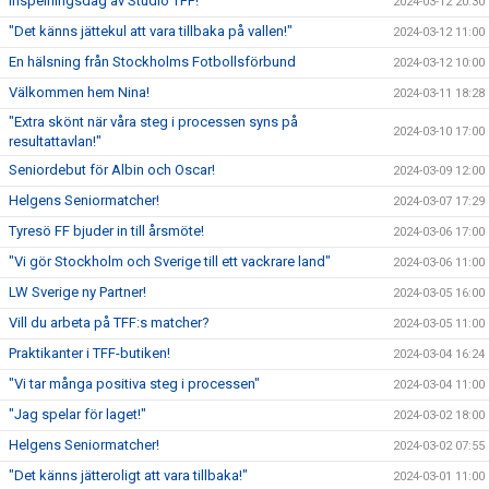
Inspelningsdag av Studio TFF!
2024-03-12 20:30
"Det känns jättekul att vara tillbaka på vallen!"
2024-03-12 11:00
En hälsning från Stockholms Fotbollsförbund
2024-03-12 10:00
Välkommen hem Nina!
2024-03-11 18:28
"Extra skönt när våra steg i processen syns på
2024-03-10 17:00
resultattavlan!"
Seniordebut för Albin och Oscar!
2024-03-09 12:00
Helgens Seniormatcher!
2024-03-07 17:29
Tyresö FF bjuder in till årsmöte!
2024-03-06 17:00
"Vi gör Stockholm och Sverige till ett vackrare land"
2024-03-06 11:00
LW Sverige ny Partner!
2024-03-05 16:00
Vill du arbeta på TFF:s matcher?
2024-03-05 11:00
Praktikanter i TFF-butiken!
2024-03-04 16:24
"Vi tar många positiva steg i processen"
2024-03-04 11:00
"Jag spelar för laget!"
2024-03-02 18:00
Helgens Seniormatcher!
2024-03-02 07:55
"Det känns jätteroligt att vara tillbaka!"
2024-03-01 11:00