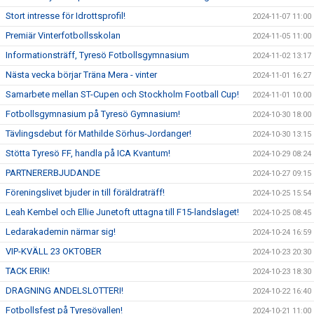
Stort intresse för Idrottsprofil!
2024-11-07 11:00
Premiär Vinterfotbollsskolan
2024-11-05 11:00
Informationsträff, Tyresö Fotbollsgymnasium
2024-11-02 13:17
Nästa vecka börjar Träna Mera - vinter
2024-11-01 16:27
Samarbete mellan ST-Cupen och Stockholm Football Cup!
2024-11-01 10:00
Fotbollsgymnasium på Tyresö Gymnasium!
2024-10-30 18:00
Tävlingsdebut för Mathilde Sörhus-Jordanger!
2024-10-30 13:15
Stötta Tyresö FF, handla på ICA Kvantum!
2024-10-29 08:24
PARTNERERBJUDANDE
2024-10-27 09:15
Föreningslivet bjuder in till föräldraträff!
2024-10-25 15:54
Leah Kembel och Ellie Junetoft uttagna till F15-landslaget!
2024-10-25 08:45
Ledarakademin närmar sig!
2024-10-24 16:59
VIP-KVÄLL 23 OKTOBER
2024-10-23 20:30
TACK ERIK!
2024-10-23 18:30
DRAGNING ANDELSLOTTERI!
2024-10-22 16:40
Fotbollsfest på Tyresövallen!
2024-10-21 11:00