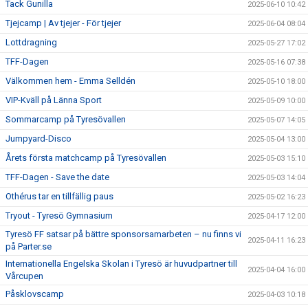
Tack Gunilla
2025-06-10 10:42
Tjejcamp | Av tjejer - För tjejer
2025-06-04 08:04
Lottdragning
2025-05-27 17:02
TFF-Dagen
2025-05-16 07:38
Välkommen hem - Emma Selldén
2025-05-10 18:00
VIP-Kväll på Länna Sport
2025-05-09 10:00
Sommarcamp på Tyresövallen
2025-05-07 14:05
Jumpyard-Disco
2025-05-04 13:00
Årets första matchcamp på Tyresövallen
2025-05-03 15:10
TFF-Dagen - Save the date
2025-05-03 14:04
Othérus tar en tillfällig paus
2025-05-02 16:23
Tryout - Tyresö Gymnasium
2025-04-17 12:00
Tyresö FF satsar på bättre sponsorsamarbeten – nu finns vi
2025-04-11 16:23
på Parter.se
Internationella Engelska Skolan i Tyresö är huvudpartner till
2025-04-04 16:00
Vårcupen
Påsklovscamp
2025-04-03 10:18