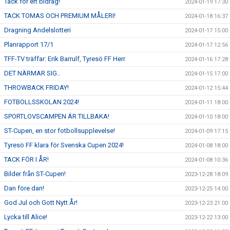
Tack för ert bidrag!
2024-01-19 17:30
TACK TOMAS OCH PREMIUM MÅLERI!
2024-01-18 16:37
Dragning Andelslotteri
2024-01-17 15:00
Planrapport 17/1
2024-01-17 12:56
TFF-TV träffar: Erik Barrulf, Tyresö FF Herr
2024-01-16 17:28
DET NÄRMAR SIG..
2024-01-15 17:00
THROWBACK FRIDAY!
2024-01-12 15:44
FOTBOLLSSKOLAN 2024!
2024-01-11 18:00
SPORTLOVSCAMPEN ÄR TILLBAKA!
2024-01-10 18:00
ST-Cupen, en stor fotbollsupplevelse!
2024-01-09 17:15
Tyresö FF klara för Svenska Cupen 2024!
2024-01-08 18:00
TACK FÖR I ÅR!
2024-01-08 10:36
Bilder från ST-Cupen!
2023-12-28 18:09
Dan före dan!
2023-12-25 14:00
God Jul och Gott Nytt År!
2023-12-23 21:00
Lycka till Alice!
2023-12-22 13:00