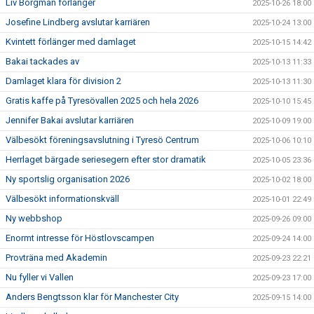
Liv Borgman förlänger
2025-10-26 18:00
Josefine Lindberg avslutar karriären
2025-10-24 13:00
Kvintett förlänger med damlaget
2025-10-15 14:42
Bakai tackades av
2025-10-13 11:33
Damlaget klara för division 2
2025-10-13 11:30
Gratis kaffe på Tyresövallen 2025 och hela 2026
2025-10-10 15:45
Jennifer Bakai avslutar karriären
2025-10-09 19:00
Välbesökt föreningsavslutning i Tyresö Centrum
2025-10-06 10:10
Herrlaget bärgade seriesegern efter stor dramatik
2025-10-05 23:36
Ny sportslig organisation 2026
2025-10-02 18:00
Välbesökt informationskväll
2025-10-01 22:49
Ny webbshop
2025-09-26 09:00
Enormt intresse för Höstlovscampen
2025-09-24 14:00
Provträna med Akademin
2025-09-23 22:21
Nu fyller vi Vallen
2025-09-23 17:00
Anders Bengtsson klar för Manchester City
2025-09-15 14:00