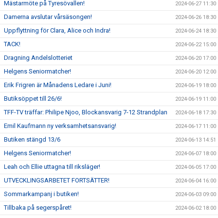
Mästarmöte på Tyresövallen!
2024-06-27 11:30
Damerna avslutar vårsäsongen!
2024-06-26 18:30
Uppflyttning för Clara, Alice och Indra!
2024-06-24 18:30
TACK!
2024-06-22 15:00
Dragning Andelslotteriet
2024-06-20 17:00
Helgens Seniormatcher!
2024-06-20 12:00
Erik Frigren är Månadens Ledare i Juni!
2024-06-19 18:00
Butiksöppet till 26/6!
2024-06-19 11:00
TFF-TV träffar: Philipe Njoo, Blockansvarig 7-12 Strandplan
2024-06-18 17:30
Emil Kaufmann ny verksamhetsansvarig!
2024-06-17 11:00
Butiken stängd 13/6
2024-06-13 14:51
Helgens Seniormatcher!
2024-06-07 18:00
Leah och Ellie uttagna till riksläger!
2024-06-05 17:00
UTVECKLINGSARBETET FORTSÄTTER!
2024-06-04 16:00
Sommarkampanj i butiken!
2024-06-03 09:00
Tillbaka på segerspåret!
2024-06-02 18:00