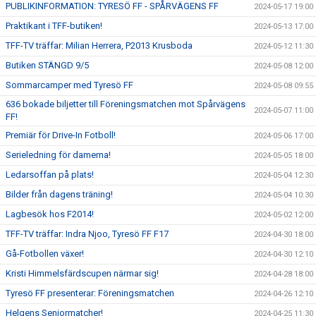
PUBLIKINFORMATION: TYRESÖ FF - SPÅRVÄGENS FF
2024-05-17 19:00
Praktikant i TFF-butiken!
2024-05-13 17:00
TFF-TV träffar: Milian Herrera, P2013 Krusboda
2024-05-12 11:30
Butiken STÄNGD 9/5
2024-05-08 12:00
Sommarcamper med Tyresö FF
2024-05-08 09:55
636 bokade biljetter till Föreningsmatchen mot Spårvägens
2024-05-07 11:00
FF!
Premiär för Drive-In Fotboll!
2024-05-06 17:00
Serieledning för damerna!
2024-05-05 18:00
Ledarsoffan på plats!
2024-05-04 12:30
Bilder från dagens träning!
2024-05-04 10:30
Lagbesök hos F2014!
2024-05-02 12:00
TFF-TV träffar: Indra Njoo, Tyresö FF F17
2024-04-30 18:00
Gå-Fotbollen växer!
2024-04-30 12:10
Kristi Himmelsfärdscupen närmar sig!
2024-04-28 18:00
Tyresö FF presenterar: Föreningsmatchen
2024-04-26 12:10
Helgens Seniormatcher!
2024-04-25 11:30