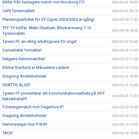
Bilder från herrlagets match mot Norsborg FC!
2024-06-01 18:00
Café Tyresövallen!
2024-06-01 09:10
Planeringsarbetet för ST-Cupen 2024/2025 är igång!
2024-05-29 17:30
TFF-TV träffar: Malin Olastuen, Blockansvarig 7-12
2024-05-28 18:20
Tyresövallen
Tyresö FF, en viktig arbetsgivare för unga!
2024-05-27 16:00
Samarbetet fortsätter!
2024-05-25 17:00
Helgens Seniormatcher!
2024-05-23 11:00
Emma Granlund är Månadens Ledare!
2024-05-22 12:00
Dragning Andelslotteriet
2024-05-21 18:30
GRATTIS ALICE!
2024-05-21 16:00
Tyresö FF presenterar sitt kommunikationsarbete på StFF
2024-05-21 12:30
Nätverksträff!
Föreningsmatch mot Degerfors IF!
2024-05-20 16:30
Dragning Andelslotteriet
2024-05-20 13:52
Hemmaseger mot P18 IK!
2024-05-19 19:00
TACK!
2024-05-18 18:00