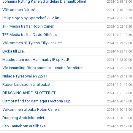
Johanna Rytting Kaneryd tilldelas Diamantbollen!
2024-12-18 18:00
Välkommen Nikos!
2024-12-15 10:55
Philipe Njoo ny Sportchef 7-12 år!
2024-12-05 17:13
TFF Media träffar Robin Carlén
2024-12-02 15:20
TFF Media träffar David Othérus
2024-12-01 10:30
Välkommen till Tyresö Tilly Jankler!
2024-11-29 17:00
Lycka till Ella!
2024-11-25 17:00
Matchdatum mot Hammarby IF spikad!
2024-11-23 09:00
Vår insamling för ekonomiskt utsatta fortsätter!
2024-11-22 12:00
Nuläge Tyresövallen 22/11
2024-11-22 11:30
Ruben Lindström är tillbaka!
2024-11-21 17:00
DRAGNING ANDELSLOTTERIET
2024-11-21 12:00
Elitmotstånd för damlaget i Victoria Cup!
2024-11-20 17:00
Välkommen tillbaka Robin Carlén!
2024-11-20 11:00
Dragning Andelslotteriet
2024-11-20 10:00
Leo Lanneborn är tillbaka!
2024-11-19 17:00