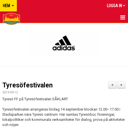
HEM
LOGGA IN
TYRESÖ FF
NYHETER
KALENDER
MATCHER
KONTAKT
Tyresöfestivalen
<
>
2019-09-12
Tyresö FF på Tyresöfestivalen SÅKLART
Tyresöfestivalen arrangeras lördag 14 september klockan 12.00–17.00 i
Stadsparken nära Tyresö centrum. Här samlas Tyresöbor, föreningar,
lokalpolitiker och kommunala verksamheter för dialog, prova på-aktiviteter
och nöjen.