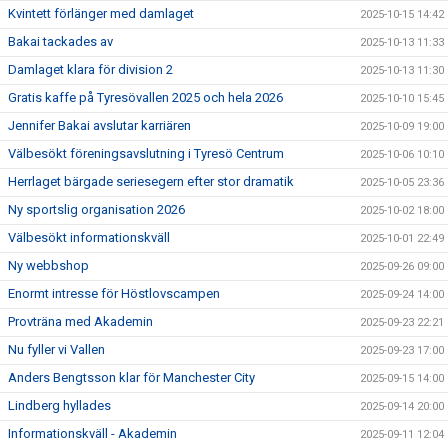
Kvintett förlänger med damlaget
2025-10-15 14:42
Bakai tackades av
2025-10-13 11:33
Damlaget klara för division 2
2025-10-13 11:30
Gratis kaffe på Tyresövallen 2025 och hela 2026
2025-10-10 15:45
Jennifer Bakai avslutar karriären
2025-10-09 19:00
Välbesökt föreningsavslutning i Tyresö Centrum
2025-10-06 10:10
Herrlaget bärgade seriesegern efter stor dramatik
2025-10-05 23:36
Ny sportslig organisation 2026
2025-10-02 18:00
Välbesökt informationskväll
2025-10-01 22:49
Ny webbshop
2025-09-26 09:00
Enormt intresse för Höstlovscampen
2025-09-24 14:00
Provträna med Akademin
2025-09-23 22:21
Nu fyller vi Vallen
2025-09-23 17:00
Anders Bengtsson klar för Manchester City
2025-09-15 14:00
Lindberg hyllades
2025-09-14 20:00
Informationskväll - Akademin
2025-09-11 12:04