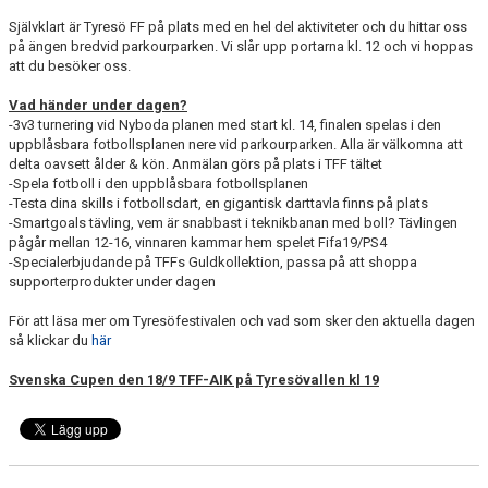
Självklart är Tyresö FF på plats med en hel del aktiviteter och du hittar oss
på ängen bredvid parkourparken. Vi slår upp portarna kl. 12 och vi hoppas
att du besöker oss.
Vad händer under dagen?
-3v3 turnering vid Nyboda planen med start kl. 14, finalen spelas i den
uppblåsbara fotbollsplanen nere vid parkourparken. Alla är välkomna att
delta oavsett ålder & kön. Anmälan görs på plats i TFF tältet
-Spela fotboll i den uppblåsbara fotbollsplanen
-Testa dina skills i fotbollsdart, en gigantisk darttavla finns på plats
-Smartgoals tävling, vem är snabbast i teknikbanan med boll? Tävlingen
pågår mellan 12-16, vinnaren kammar hem spelet Fifa19/PS4
-Specialerbjudande på TFFs Guldkollektion, passa på att shoppa
supporterprodukter under dagen
För att läsa mer om Tyresöfestivalen och vad som sker den aktuella dagen
så klickar du
här
Svenska Cupen den 18/9 TFF-AIK på Tyresövallen kl 19