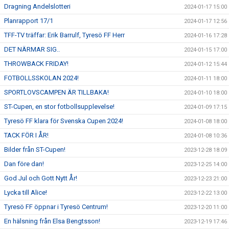
Dragning Andelslotteri
2024-01-17 15:00
Planrapport 17/1
2024-01-17 12:56
TFF-TV träffar: Erik Barrulf, Tyresö FF Herr
2024-01-16 17:28
DET NÄRMAR SIG..
2024-01-15 17:00
THROWBACK FRIDAY!
2024-01-12 15:44
FOTBOLLSSKOLAN 2024!
2024-01-11 18:00
SPORTLOVSCAMPEN ÄR TILLBAKA!
2024-01-10 18:00
ST-Cupen, en stor fotbollsupplevelse!
2024-01-09 17:15
Tyresö FF klara för Svenska Cupen 2024!
2024-01-08 18:00
TACK FÖR I ÅR!
2024-01-08 10:36
Bilder från ST-Cupen!
2023-12-28 18:09
Dan före dan!
2023-12-25 14:00
God Jul och Gott Nytt År!
2023-12-23 21:00
Lycka till Alice!
2023-12-22 13:00
Tyresö FF öppnar i Tyresö Centrum!
2023-12-20 11:00
En hälsning från Elsa Bengtsson!
2023-12-19 17:46