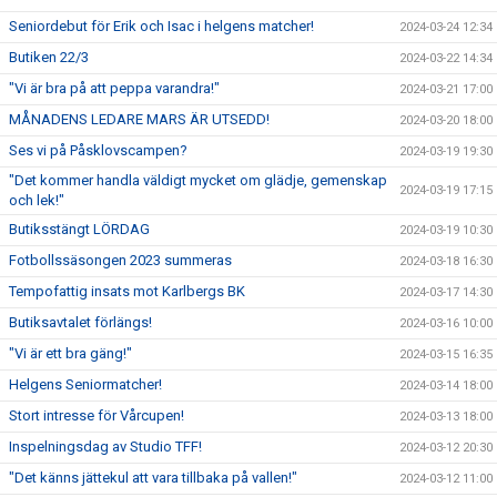
Seniordebut för Erik och Isac i helgens matcher!
2024-03-24 12:34
Butiken 22/3
2024-03-22 14:34
"Vi är bra på att peppa varandra!"
2024-03-21 17:00
MÅNADENS LEDARE MARS ÄR UTSEDD!
2024-03-20 18:00
Ses vi på Påsklovscampen?
2024-03-19 19:30
"Det kommer handla väldigt mycket om glädje, gemenskap
2024-03-19 17:15
och lek!"
Butiksstängt LÖRDAG
2024-03-19 10:30
Fotbollssäsongen 2023 summeras
2024-03-18 16:30
Tempofattig insats mot Karlbergs BK
2024-03-17 14:30
Butiksavtalet förlängs!
2024-03-16 10:00
"Vi är ett bra gäng!"
2024-03-15 16:35
Helgens Seniormatcher!
2024-03-14 18:00
Stort intresse för Vårcupen!
2024-03-13 18:00
Inspelningsdag av Studio TFF!
2024-03-12 20:30
"Det känns jättekul att vara tillbaka på vallen!"
2024-03-12 11:00