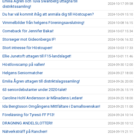
Emilia Ågren och Tuva Swanberg uttagna till
2024-10-17 09:58
distriktssamling!
Du har väl kommit ihåg att anmäla dig till Höstcupen?
2024-10-09 15:10
Vimmelbilder från helgens Föreningsavslutning!
2024-10-08 16:15
Comeback för Jennifer Bakai!
2024-10-07 15:34
Storseger mot Gideonbergs IF!
2024-10-06 16:32
Stort intresse för Höstcupen!
2024-10-03 17:33
Ellie Junetoft uttagen till F15-landslaget!
2024-10-01 11:46
Höstlovscamp på vallen!
2024-09-30 12:00
Helgens Seniormatcher
2024-09-27 18:00
Emilia Ågren uttagen till distriktslagssamling!
2024-09-26 20:00
63 seniordebutanter under 2020-talet!
2024-09-26 15:19
Caroline Hohl Andersson är Månadens Ledare!
2024-09-25 18:00
Ida Bengtsson Omgångens Mittfältare i Damallsvenskan!
2024-09-25 11:00
Föreläsning för Tyresö FF P13!
2024-09-24 10:14
DRAGNING ANDELSLOTTERI!
2024-09-20 10:12
Nätverksträff på Ranchen!
2024-09-19 21:11