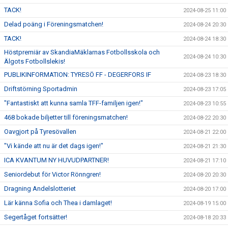
TACK!
2024-08-25 11:00
Delad poäng i Föreningsmatchen!
2024-08-24 20:30
TACK!
2024-08-24 18:30
Höstpremiär av SkandiaMäklarnas Fotbollsskola och
2024-08-24 10:30
Älgots Fotbollslekis!
PUBLIKINFORMATION: TYRESÖ FF - DEGERFORS IF
2024-08-23 18:30
Driftstörning Sportadmin
2024-08-23 17:05
"Fantastiskt att kunna samla TFF-familjen igen!"
2024-08-23 10:55
468 bokade biljetter till föreningsmatchen!
2024-08-22 20:30
Oavgjort på Tyresövallen
2024-08-21 22:00
"Vi kände att nu är det dags igen!"
2024-08-21 21:30
ICA KVANTUM NY HUVUDPARTNER!
2024-08-21 17:10
Seniordebut för Victor Rönngren!
2024-08-20 20:30
Dragning Andelslotteriet
2024-08-20 17:00
Lär känna Sofia och Thea i damlaget!
2024-08-19 15:00
Segertåget fortsätter!
2024-08-18 20:33