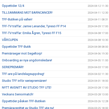
Öppettider 12/4
2024-04-12 11:30
TILLSAMMANS MOT BARNCANCER!
2024-04-11 12:30
TFF-Butiken på vallen!
2024-04-11 08:31
TFF-TV träffar: Jamie Lenander, Tyresö FF P14
2024-04-09 17:00
TFF-TV träffar: Emilia Ågren, Tyresö FF F15
2024-04-08 17:00
VÅRCUPEN
2024-04-08 10:30
Öppettider TFF-Butik
2024-04-08 08:00
Premiärseger mot Segeltorp!
2024-04-06 19:30
Onboarding av nya ungdomsledare!
2024-04-05 11:00
SERIEPREMIÄR!
2024-04-03 17:00
TFF-are på landslagsuppdrag!
2024-04-02 11:30
Studio TFF inför seriepremiären!
2024-04-01 18:00
NYTT AVSNITT AV STUDIO TFF UTE!
2024-03-28 17:00
Veckans Seniormatch!
2024-03-28 13:00
Öppettider påsken TFF-Butiken
2024-03-26 12:28
Premiäravsnittet av Studio TFF ute nu!
2024-03-25 18:00