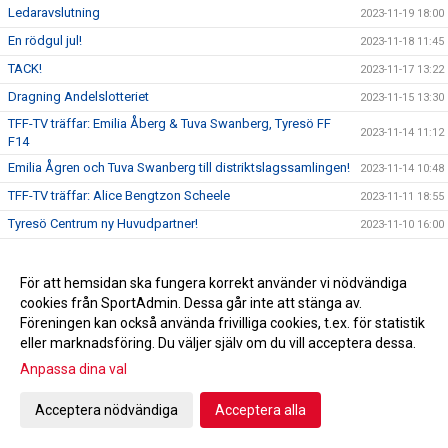
Ledaravslutning
2023-11-19 18:00
En rödgul jul!
2023-11-18 11:45
TACK!
2023-11-17 13:22
Dragning Andelslotteriet
2023-11-15 13:30
TFF-TV träffar: Emilia Åberg & Tuva Swanberg, Tyresö FF
2023-11-14 11:12
F14
Emilia Ågren och Tuva Swanberg till distriktslagssamlingen!
2023-11-14 10:48
TFF-TV träffar: Alice Bengtzon Scheele
2023-11-11 18:55
Tyresö Centrum ny Huvudpartner!
2023-11-10 16:00
TFF-TV träffar: Emil Pagrot, Tyresö FF Dam
2023-11-09 18:13
Alice Bengtzon Scheele till Tyresö FF Dam!
2023-11-08 19:00
För att hemsidan ska fungera korrekt använder vi nödvändiga
cookies från SportAdmin. Dessa går inte att stänga av.
TFF-TV träffar: Adam Bergström, Tyresö FF P18
2023-11-08 11:00
Föreningen kan också använda frivilliga cookies, t.ex. för statistik
Adam Bergström ny huvudtränare i P18!
2023-11-07 19:00
eller marknadsföring. Du väljer själv om du vill acceptera dessa.
Ledarakademin närmar sig!
2023-11-07 16:41
Anpassa dina val
Tyresö FF mot psykisk ohälsa!
2023-11-05 09:48
Acceptera nödvändiga
Acceptera alla
Hjälp oss utveckla Tyresö FF!
2023-11-03 17:00
Emil Pagrot ny huvudtränare för damlaget!