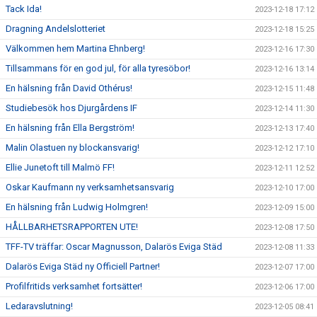
Tack Ida!
2023-12-18 17:12
Dragning Andelslotteriet
2023-12-18 15:25
Välkommen hem Martina Ehnberg!
2023-12-16 17:30
Tillsammans för en god jul, för alla tyresöbor!
2023-12-16 13:14
En hälsning från David Othérus!
2023-12-15 11:48
Studiebesök hos Djurgårdens IF
2023-12-14 11:30
En hälsning från Ella Bergström!
2023-12-13 17:40
Malin Olastuen ny blockansvarig!
2023-12-12 17:10
Ellie Junetoft till Malmö FF!
2023-12-11 12:52
Oskar Kaufmann ny verksamhetsansvarig
2023-12-10 17:00
En hälsning från Ludwig Holmgren!
2023-12-09 15:00
HÅLLBARHETSRAPPORTEN UTE!
2023-12-08 17:50
TFF-TV träffar: Oscar Magnusson, Dalarös Eviga Städ
2023-12-08 11:33
Dalarös Eviga Städ ny Officiell Partner!
2023-12-07 17:00
Profilfritids verksamhet fortsätter!
2023-12-06 17:00
Ledaravslutning!
2023-12-05 08:41