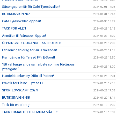
Säsongspremiär för Café Tyresövallen!
2024-02-01 17:08
BUTIKSINVIGNING!
2024-01-31 19:47
Café Tyresövallen öppnar!
2024-01-30 18:22
TACK FÖR ALLT!
2024-01-28 12:15
Anmälan till Vårcupen öppen!
2024-01-27 16:00
ÖPPNINGSERBJUDANDE 15% I BUTIKEN!
2024-01-26 17:30
Utbildningsbidrag för Julia Salander!
2024-01-26 11:15
Framgångar för Tyresö FF i E-Sport!
2024-01-25 15:50
"Ett väl fungerande samarbete som nu fördjupas
2024-01-25 11:00
ytterligare!"
Handelsbanken ny Officiell Partner!
2024-01-24 16:04
Praktik för Elaine i Tyresö FF!
2024-01-23 17:10
SPORTLOVSCAMP 2024!
2024-01-22 17:33
BUTIKSINVIGNING!
2024-01-20 13:11
Tack för ert bidrag!
2024-01-19 17:30
TACK TOMAS OCH PREMIUM MÅLERI!
2024-01-18 16:37