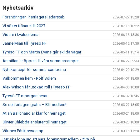
Nyhetsarkiv
Förändringar i herrlagets ledarstab
2026-07-27 13:20
Vi söker tränare till 2027
2026-07-18 10:22
Vidare i kvalserierna
2026-06-16 13:36
Janne Mian till Tyresö FF
2026-05-12 17:30
Tyresö FF och Martin Evans går skilda vägar
2026-05-11 15:14
Anmälan är öppen till våra sommarcamper
2026-04-27 09:33
Nytt koncept för sommarcamperna
2026-04-20 10:29
Välkommen hem - Rolf Solem
2026-04-07 18:00
Alex Wilson får utökad roll i Tyresö FF
2026-04-05 10:00
Tyresö FF omorganiserar
2026-04-02 16:45
Se seniorlagen gratis – Bli medlem!
2026-03-27 18:05
Atish Ballchand är klar för herrlaget
2026-03-24 18:00
Olivier Chlebda ansluter till herrlaget
2026-03-20 18:00
Värmex Påsklovscamp
2026-03-18 11:20
Det ska löna sig att vara föreningsmedlem - 25% på