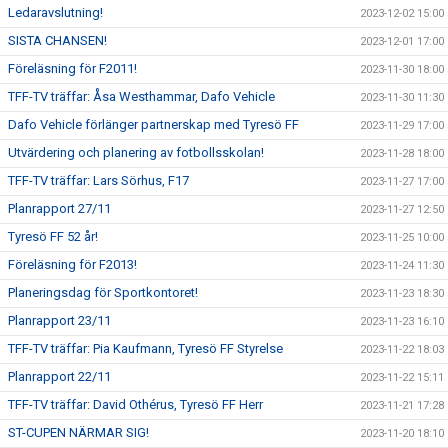
Ledaravslutning!
2023-12-02 15:00
SISTA CHANSEN!
2023-12-01 17:00
Föreläsning för F2011!
2023-11-30 18:00
TFF-TV träffar: Åsa Westhammar, Dafo Vehicle
2023-11-30 11:30
Dafo Vehicle förlänger partnerskap med Tyresö FF
2023-11-29 17:00
Utvärdering och planering av fotbollsskolan!
2023-11-28 18:00
TFF-TV träffar: Lars Sörhus, F17
2023-11-27 17:00
Planrapport 27/11
2023-11-27 12:50
Tyresö FF 52 år!
2023-11-25 10:00
Föreläsning för F2013!
2023-11-24 11:30
Planeringsdag för Sportkontoret!
2023-11-23 18:30
Planrapport 23/11
2023-11-23 16:10
TFF-TV träffar: Pia Kaufmann, Tyresö FF Styrelse
2023-11-22 18:03
Planrapport 22/11
2023-11-22 15:11
TFF-TV träffar: David Othérus, Tyresö FF Herr
2023-11-21 17:28
ST-CUPEN NÄRMAR SIG!
2023-11-20 18:10