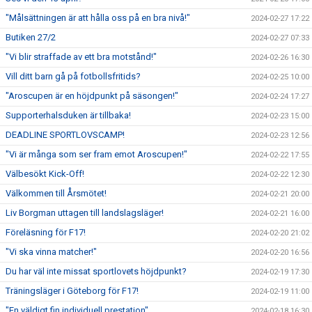
"Målsättningen är att hålla oss på en bra nivå!"
2024-02-27 17:22
Butiken 27/2
2024-02-27 07:33
"Vi blir straffade av ett bra motstånd!"
2024-02-26 16:30
Vill ditt barn gå på fotbollsfritids?
2024-02-25 10:00
"Aroscupen är en höjdpunkt på säsongen!"
2024-02-24 17:27
Supporterhalsduken är tillbaka!
2024-02-23 15:00
DEADLINE SPORTLOVSCAMP!
2024-02-23 12:56
"Vi är många som ser fram emot Aroscupen!"
2024-02-22 17:55
Välbesökt Kick-Off!
2024-02-22 12:30
Välkommen till Årsmötet!
2024-02-21 20:00
Liv Borgman uttagen till landslagsläger!
2024-02-21 16:00
Föreläsning för F17!
2024-02-20 21:02
"Vi ska vinna matcher!"
2024-02-20 16:56
Du har väl inte missat sportlovets höjdpunkt?
2024-02-19 17:30
Träningsläger i Göteborg för F17!
2024-02-19 11:00
"En väldigt fin individuell prestation"
2024-02-18 16:30