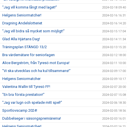
"Jag vill komma långt med laget!"
2024-02-18 09:40
Helgens Seniormatcher!
2024-02-16 16:31
Dragning Andelslotteriet
2024-02-16 14:20
"Jag vill bidra så mycket som möjligt!"
2024-02-15 17:04
Glad Alla Hjärtans Dag!
2024-02-14 11:34
Träningsplan STÄNGD 13/2
2024-02-13 15:20
Bra värdemätare för seniorlagen
2024-02-12 18:00
Alice Bergström, från Tyresö mot Europa!
2024-02-11 10:00
"Vi ska utvecklas och ha kul tillsammans!"
2024-02-09 17:00
Helgens Seniormatcher
2024-02-09 10:17
Valentina Wallin till Tyresö FF!
2024-02-07 20:00
"En bra första prestation!"
2024-02-07 15:08
"Jag var lugn och spelade mitt spel!"
2024-02-06 18:30
Sportlovscamp 2024!
2024-02-05 18:56
Dubbelseger i säsongspremiärerna!
2024-02-03 16:01
Helgens Seniormatcher!
2024-02-02 16:21