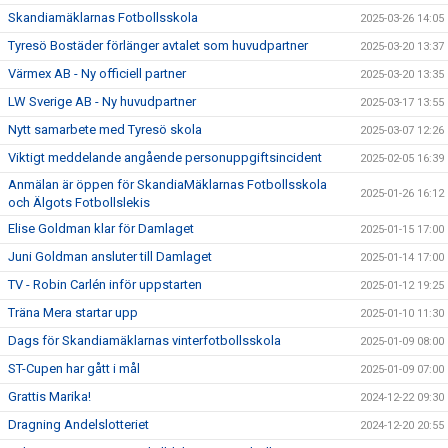
Skandiamäklarnas Fotbollsskola
2025-03-26 14:05
Tyresö Bostäder förlänger avtalet som huvudpartner
2025-03-20 13:37
Värmex AB - Ny officiell partner
2025-03-20 13:35
LW Sverige AB - Ny huvudpartner
2025-03-17 13:55
Nytt samarbete med Tyresö skola
2025-03-07 12:26
Viktigt meddelande angående personuppgiftsincident
2025-02-05 16:39
Anmälan är öppen för SkandiaMäklarnas Fotbollsskola
2025-01-26 16:12
och Älgots Fotbollslekis
Elise Goldman klar för Damlaget
2025-01-15 17:00
Juni Goldman ansluter till Damlaget
2025-01-14 17:00
TV - Robin Carlén inför uppstarten
2025-01-12 19:25
Träna Mera startar upp
2025-01-10 11:30
Dags för Skandiamäklarnas vinterfotbollsskola
2025-01-09 08:00
ST-Cupen har gått i mål
2025-01-09 07:00
Grattis Marika!
2024-12-22 09:30
Dragning Andelslotteriet
2024-12-20 20:55