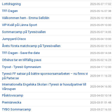
Lottdragning
2025-05-27 17:02
TFF-Dagen
2025-05-16 07:38
Välkommen hem - Emma Selldén
2025-05-10 18:00
VIP-Kväll på Länna Sport
2025-05-09 10:00
Sommarcamp på Tyresövallen
2025-05-07 14:05
Jumpyard-Disco
2025-05-04 13:00
Årets första matchcamp på Tyresövallen
2025-05-03 15:10
TFF-Dagen - Save the date
2025-05-03 14:04
Othérus tar en tillfällig paus
2025-05-02 16:23
Tryout - Tyresö Gymnasium
2025-04-17 12:00
Tyresö FF satsar på bättre sponsorsamarbeten – nu finns vi
2025-04-11 16:23
på Parter.se
Internationella Engelska Skolan i Tyresö är huvudpartner till
2025-04-04 16:00
Vårcupen
Påsklovscamp
2025-04-03 10:18
Premiärvecka
2025-03-31 01:48
TYBO Sommarcamp
2025-03-27 16:55