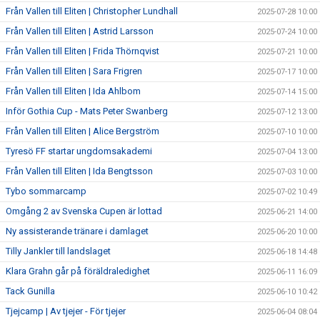
Från Vallen till Eliten | Christopher Lundhall
2025-07-28 10:00
Från Vallen till Eliten | Astrid Larsson
2025-07-24 10:00
Från Vallen till Eliten | Frida Thörnqvist
2025-07-21 10:00
Från Vallen till Eliten | Sara Frigren
2025-07-17 10:00
Från Vallen till Eliten | Ida Ahlbom
2025-07-14 15:00
Inför Gothia Cup - Mats Peter Swanberg
2025-07-12 13:00
Från Vallen till Eliten | Alice Bergström
2025-07-10 10:00
Tyresö FF startar ungdomsakademi
2025-07-04 13:00
Från Vallen till Eliten | Ida Bengtsson
2025-07-03 10:00
Tybo sommarcamp
2025-07-02 10:49
Omgång 2 av Svenska Cupen är lottad
2025-06-21 14:00
Ny assisterande tränare i damlaget
2025-06-20 10:00
Tilly Jankler till landslaget
2025-06-18 14:48
Klara Grahn går på föräldraledighet
2025-06-11 16:09
Tack Gunilla
2025-06-10 10:42
Tjejcamp | Av tjejer - För tjejer
2025-06-04 08:04