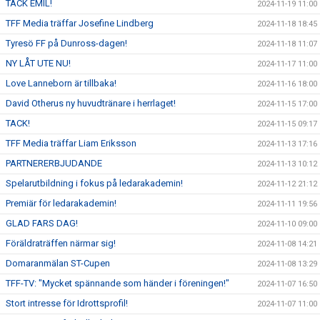
TACK EMIL!
2024-11-19 11:00
TFF Media träffar Josefine Lindberg
2024-11-18 18:45
Tyresö FF på Dunross-dagen!
2024-11-18 11:07
NY LÅT UTE NU!
2024-11-17 11:00
Love Lanneborn är tillbaka!
2024-11-16 18:00
David Otherus ny huvudtränare i herrlaget!
2024-11-15 17:00
TACK!
2024-11-15 09:17
TFF Media träffar Liam Eriksson
2024-11-13 17:16
PARTNERERBJUDANDE
2024-11-13 10:12
Spelarutbildning i fokus på ledarakademin!
2024-11-12 21:12
Premiär för ledarakademin!
2024-11-11 19:56
GLAD FARS DAG!
2024-11-10 09:00
Föräldraträffen närmar sig!
2024-11-08 14:21
Domaranmälan ST-Cupen
2024-11-08 13:29
TFF-TV: "Mycket spännande som händer i föreningen!"
2024-11-07 16:50
Stort intresse för Idrottsprofil!
2024-11-07 11:00