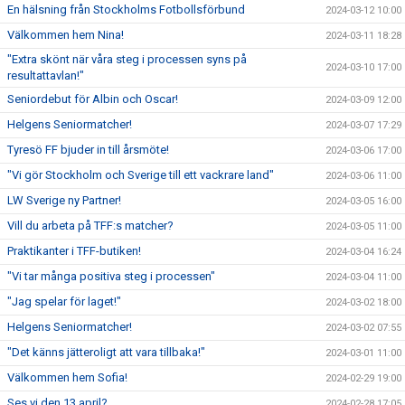
En hälsning från Stockholms Fotbollsförbund
2024-03-12 10:00
Välkommen hem Nina!
2024-03-11 18:28
"Extra skönt när våra steg i processen syns på
2024-03-10 17:00
resultattavlan!"
Seniordebut för Albin och Oscar!
2024-03-09 12:00
Helgens Seniormatcher!
2024-03-07 17:29
Tyresö FF bjuder in till årsmöte!
2024-03-06 17:00
"Vi gör Stockholm och Sverige till ett vackrare land"
2024-03-06 11:00
LW Sverige ny Partner!
2024-03-05 16:00
Vill du arbeta på TFF:s matcher?
2024-03-05 11:00
Praktikanter i TFF-butiken!
2024-03-04 16:24
"Vi tar många positiva steg i processen"
2024-03-04 11:00
"Jag spelar för laget!"
2024-03-02 18:00
Helgens Seniormatcher!
2024-03-02 07:55
"Det känns jätteroligt att vara tillbaka!"
2024-03-01 11:00
Välkommen hem Sofia!
2024-02-29 19:00
Ses vi den 13 april?
2024-02-28 17:05