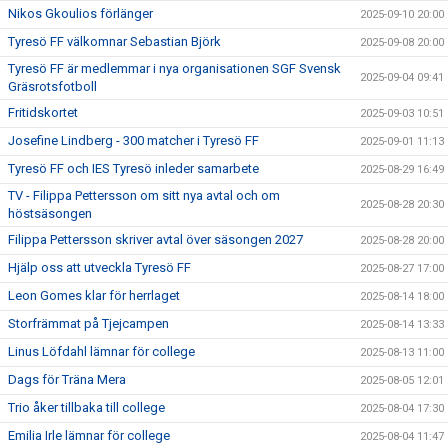
Nikos Gkoulios förlänger
2025-09-10 20:00
Tyresö FF välkomnar Sebastian Björk
2025-09-08 20:00
Tyresö FF är medlemmar i nya organisationen SGF Svensk
2025-09-04 09:41
Gräsrotsfotboll
Fritidskortet
2025-09-03 10:51
Josefine Lindberg - 300 matcher i Tyresö FF
2025-09-01 11:13
Tyresö FF och IES Tyresö inleder samarbete
2025-08-29 16:49
TV - Filippa Pettersson om sitt nya avtal och om
2025-08-28 20:30
höstsäsongen
Filippa Pettersson skriver avtal över säsongen 2027
2025-08-28 20:00
Hjälp oss att utveckla Tyresö FF
2025-08-27 17:00
Leon Gomes klar för herrlaget
2025-08-14 18:00
Storfrämmat på Tjejcampen
2025-08-14 13:33
Linus Löfdahl lämnar för college
2025-08-13 11:00
Dags för Träna Mera
2025-08-05 12:01
Trio åker tillbaka till college
2025-08-04 17:30
Emilia Irle lämnar för college
2025-08-04 11:47