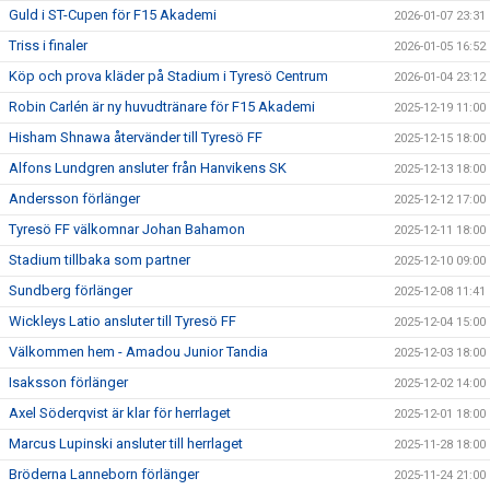
Guld i ST-Cupen för F15 Akademi
2026-01-07 23:31
Triss i finaler
2026-01-05 16:52
Köp och prova kläder på Stadium i Tyresö Centrum
2026-01-04 23:12
Robin Carlén är ny huvudtränare för F15 Akademi
2025-12-19 11:00
Hisham Shnawa återvänder till Tyresö FF
2025-12-15 18:00
Alfons Lundgren ansluter från Hanvikens SK
2025-12-13 18:00
Andersson förlänger
2025-12-12 17:00
Tyresö FF välkomnar Johan Bahamon
2025-12-11 18:00
Stadium tillbaka som partner
2025-12-10 09:00
Sundberg förlänger
2025-12-08 11:41
Wickleys Latio ansluter till Tyresö FF
2025-12-04 15:00
Välkommen hem - Amadou Junior Tandia
2025-12-03 18:00
Isaksson förlänger
2025-12-02 14:00
Axel Söderqvist är klar för herrlaget
2025-12-01 18:00
Marcus Lupinski ansluter till herrlaget
2025-11-28 18:00
Bröderna Lanneborn förlänger
2025-11-24 21:00