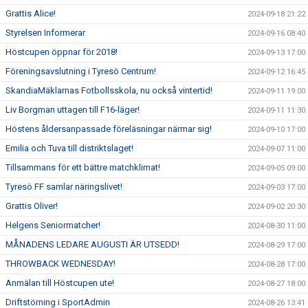
Grattis Alice!
2024-09-18 21:22
Styrelsen Informerar
2024-09-16 08:40
Höstcupen öppnar för 2018!
2024-09-13 17:00
Föreningsavslutning i Tyresö Centrum!
2024-09-12 16:45
SkandiaMäklarnas Fotbollsskola, nu också vintertid!
2024-09-11 19:00
Liv Borgman uttagen till F16-läger!
2024-09-11 11:30
Höstens åldersanpassade föreläsningar närmar sig!
2024-09-10 17:00
Emilia och Tuva till distriktslaget!
2024-09-07 11:00
Tillsammans för ett bättre matchklimat!
2024-09-05 09:00
Tyresö FF samlar näringslivet!
2024-09-03 17:00
Grattis Oliver!
2024-09-02 20:30
Helgens Seniormatcher!
2024-08-30 11:00
MÅNADENS LEDARE AUGUSTI ÄR UTSEDD!
2024-08-29 17:00
THROWBACK WEDNESDAY!
2024-08-28 17:00
Anmälan till Höstcupen ute!
2024-08-27 18:00
Driftstörning i SportAdmin
2024-08-26 13:41