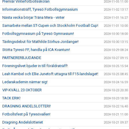
Premiär Vinterfotbollsskolan
2024-11-05 11:00
Informationsträff, Tyresö Fotbollsgymnasium
2024-11-02 13:17
Nästa vecka börjar Träna Mera - vinter
2024-11-01 16:27
Samarbete mellan ST-Cupen och Stockholm Football Cup!
2024-11-01 10:00
Fotbollsgymnasium på Tyresö Gymnasium!
2024-10-30 18:00
Tävlingsdebut för Mathilde Sörhus-Jordanger!
2024-10-30 13:15
Stötta Tyresö FF, handla på ICA Kvantum!
2024-10-29 08:24
PARTNERERBJUDANDE
2024-10-27 09:15
Föreningslivet bjuder in till föräldraträff!
2024-10-25 15:54
Leah Kembel och Ellie Junetoft uttagna till F15-landslaget!
2024-10-25 08:45
Ledarakademin närmar sig!
2024-10-24 16:59
VIP-KVÄLL 23 OKTOBER
2024-10-23 20:30
TACK ERIK!
2024-10-23 18:30
DRAGNING ANDELSLOTTERI!
2024-10-22 16:40
Fotbollsfest på Tyresövallen!
2024-10-21 11:00
Dragning Andelslotteriet
2024-10-21 09:37