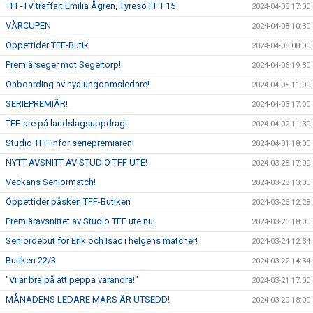
TFF-TV träffar: Emilia Ågren, Tyresö FF F15
2024-04-08 17:00
VÅRCUPEN
2024-04-08 10:30
Öppettider TFF-Butik
2024-04-08 08:00
Premiärseger mot Segeltorp!
2024-04-06 19:30
Onboarding av nya ungdomsledare!
2024-04-05 11:00
SERIEPREMIÄR!
2024-04-03 17:00
TFF-are på landslagsuppdrag!
2024-04-02 11:30
Studio TFF inför seriepremiären!
2024-04-01 18:00
NYTT AVSNITT AV STUDIO TFF UTE!
2024-03-28 17:00
Veckans Seniormatch!
2024-03-28 13:00
Öppettider påsken TFF-Butiken
2024-03-26 12:28
Premiäravsnittet av Studio TFF ute nu!
2024-03-25 18:00
Seniordebut för Erik och Isac i helgens matcher!
2024-03-24 12:34
Butiken 22/3
2024-03-22 14:34
"Vi är bra på att peppa varandra!"
2024-03-21 17:00
MÅNADENS LEDARE MARS ÄR UTSEDD!
2024-03-20 18:00