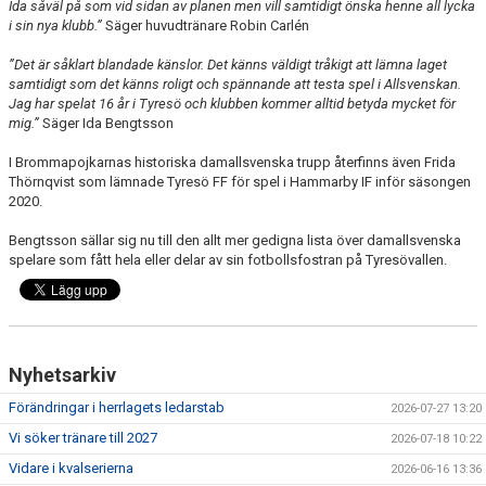
Ida såväl på som vid sidan av planen men vill samtidigt önska henne all lycka
i sin nya klubb.”
Säger huvudtränare Robin Carlén
”Det är såklart blandade känslor. Det känns väldigt tråkigt att lämna laget
samtidigt som det känns roligt och spännande att testa spel i Allsvenskan.
Jag har spelat 16 år i Tyresö och klubben kommer alltid betyda mycket för
mig.”
Säger Ida Bengtsson
I Brommapojkarnas historiska damallsvenska trupp återfinns även Frida
Thörnqvist som lämnade Tyresö FF för spel i Hammarby IF inför säsongen
2020.
Bengtsson sällar sig nu till den allt mer gedigna lista över damallsvenska
spelare som fått hela eller delar av sin fotbollsfostran på Tyresövallen.
Nyhetsarkiv
Förändringar i herrlagets ledarstab
2026-07-27 13:20
Vi söker tränare till 2027
2026-07-18 10:22
Vidare i kvalserierna
2026-06-16 13:36