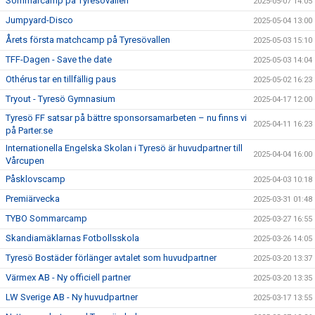
Sommarcamp på Tyresövallen
2025-05-07 14:05
Jumpyard-Disco
2025-05-04 13:00
Årets första matchcamp på Tyresövallen
2025-05-03 15:10
TFF-Dagen - Save the date
2025-05-03 14:04
Othérus tar en tillfällig paus
2025-05-02 16:23
Tryout - Tyresö Gymnasium
2025-04-17 12:00
Tyresö FF satsar på bättre sponsorsamarbeten – nu finns vi
2025-04-11 16:23
på Parter.se
Internationella Engelska Skolan i Tyresö är huvudpartner till
2025-04-04 16:00
Vårcupen
Påsklovscamp
2025-04-03 10:18
Premiärvecka
2025-03-31 01:48
TYBO Sommarcamp
2025-03-27 16:55
Skandiamäklarnas Fotbollsskola
2025-03-26 14:05
Tyresö Bostäder förlänger avtalet som huvudpartner
2025-03-20 13:37
Värmex AB - Ny officiell partner
2025-03-20 13:35
LW Sverige AB - Ny huvudpartner
2025-03-17 13:55