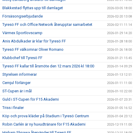
Blakkestad flyttas upp till damlaget
2026-03-05 18:00
Försäsongserbjudande
2026-02-20 13:08
Tyresö FF och Office Network återupptar samarbetet
2026-02-11 11:14
Värmex Sportlovscamp
2026-01-29 14:20
Anis Abdulkader är klar för Tyresö FF
2026-01-28 18:00
Tyresö FF välkomnar Oliver Romano
2026-01-26 18:00
Klubbchef till Tyresö FF
2026-01-21 15:45
Tyresö FF kallar till årsmöte den 12 mars 2026 kl 18:00
2026-01-14 09:29
Styrelsen informerar
2026-01-13 12:51
Cernjul förlänger
2026-01-11 11:00
ST-Cupen är i mål
2026-01-10 22:00
Guld i ST-Cupen för F15 Akademi
2026-01-07 23:31
Triss i finaler
2026-01-05 16:52
Köp och prova kläder på Stadium i Tyresö Centrum
2026-01-04 23:12
Robin Carlén är ny huvudtränare för F15 Akademi
2025-12-19 11:00
Hisham Shnawa återvänder till Tyresö FF
2025-12-15 18:00