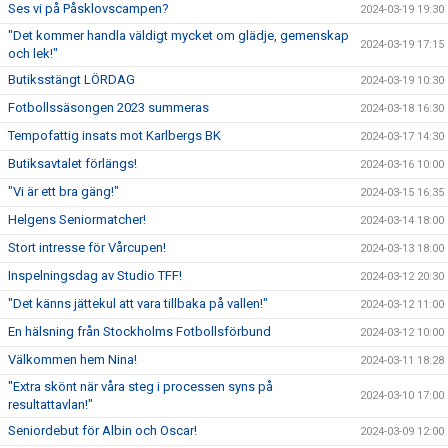
Ses vi på Påsklovscampen?
2024-03-19 19:30
"Det kommer handla väldigt mycket om glädje, gemenskap
2024-03-19 17:15
och lek!"
Butiksstängt LÖRDAG
2024-03-19 10:30
Fotbollssäsongen 2023 summeras
2024-03-18 16:30
Tempofattig insats mot Karlbergs BK
2024-03-17 14:30
Butiksavtalet förlängs!
2024-03-16 10:00
"Vi är ett bra gäng!"
2024-03-15 16:35
Helgens Seniormatcher!
2024-03-14 18:00
Stort intresse för Vårcupen!
2024-03-13 18:00
Inspelningsdag av Studio TFF!
2024-03-12 20:30
"Det känns jättekul att vara tillbaka på vallen!"
2024-03-12 11:00
En hälsning från Stockholms Fotbollsförbund
2024-03-12 10:00
Välkommen hem Nina!
2024-03-11 18:28
"Extra skönt när våra steg i processen syns på
2024-03-10 17:00
resultattavlan!"
Seniordebut för Albin och Oscar!
2024-03-09 12:00