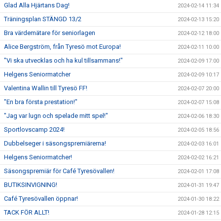
Glad Alla Hjärtans Dag!
2024-02-14 11:34
Träningsplan STÄNGD 13/2
2024-02-13 15:20
Bra värdemätare för seniorlagen
2024-02-12 18:00
Alice Bergström, från Tyresö mot Europa!
2024-02-11 10:00
"Vi ska utvecklas och ha kul tillsammans!"
2024-02-09 17:00
Helgens Seniormatcher
2024-02-09 10:17
Valentina Wallin till Tyresö FF!
2024-02-07 20:00
"En bra första prestation!"
2024-02-07 15:08
"Jag var lugn och spelade mitt spel!"
2024-02-06 18:30
Sportlovscamp 2024!
2024-02-05 18:56
Dubbelseger i säsongspremiärerna!
2024-02-03 16:01
Helgens Seniormatcher!
2024-02-02 16:21
Säsongspremiär för Café Tyresövallen!
2024-02-01 17:08
BUTIKSINVIGNING!
2024-01-31 19:47
Café Tyresövallen öppnar!
2024-01-30 18:22
TACK FÖR ALLT!
2024-01-28 12:15