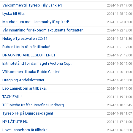
Välkommen till Tyresö Tilly Jankler!
2024-11-29 17:00
Lycka till Ella!
2024-11-25 17:00
Matchdatum mot Hammarby IF spikad!
2024-11-23 09:00
Vår insamling för ekonomiskt utsatta fortsätter!
2024-11-22 12:00
Nuläge Tyresövallen 22/11
2024-11-22 11:30
Ruben Lindström är tillbaka!
2024-11-21 17:00
DRAGNING ANDELSLOTTERIET
2024-11-21 12:00
Elitmotstånd för damlaget i Victoria Cup!
2024-11-20 17:00
Välkommen tillbaka Robin Carlén!
2024-11-20 11:00
Dragning Andelslotteriet
2024-11-20 10:00
Leo Lanneborn är tillbaka!
2024-11-19 17:00
TACK EMIL!
2024-11-19 11:00
TFF Media träffar Josefine Lindberg
2024-11-18 18:45
Tyresö FF på Dunross-dagen!
2024-11-18 11:07
NY LÅT UTE NU!
2024-11-17 11:00
Love Lanneborn är tillbaka!
2024-11-16 18:00