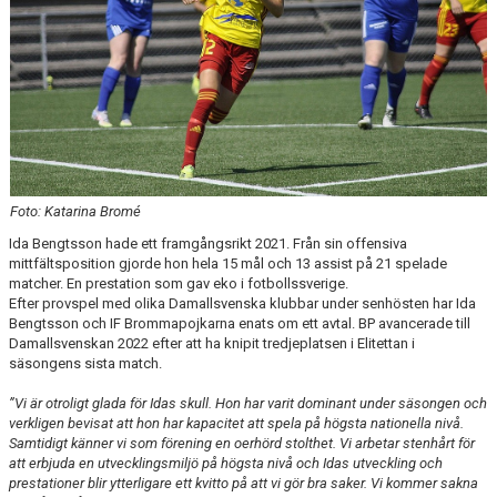
Foto: Katarina Bromé
Ida Bengtsson hade ett framgångsrikt 2021. Från sin offensiva
mittfältsposition gjorde hon hela 15 mål och 13 assist på 21 spelade
matcher. En prestation som gav eko i fotbollssverige.
Efter provspel med olika Damallsvenska klubbar under senhösten har Ida
Bengtsson och IF Brommapojkarna enats om ett avtal. BP avancerade till
Damallsvenskan 2022 efter att ha knipit tredjeplatsen i Elitettan i
säsongens sista match.
”Vi är otroligt glada för Idas skull. Hon har varit dominant under säsongen och
verkligen bevisat att hon har kapacitet att spela på högsta nationella nivå.
Samtidigt känner vi som förening en oerhörd stolthet. Vi arbetar stenhårt för
att erbjuda en utvecklingsmiljö på högsta nivå och Idas utveckling och
prestationer blir ytterligare ett kvitto på att vi gör bra saker. Vi kommer sakna