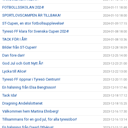
FOTBOLLSSKOLAN 2024!
2024-01-11 18:00
SPORTLOVSCAMPEN ÄR TILLBAKA!
2024-01-10 18:00
ST-Cupen, en stor fotbollsupplevelse!
2024-01-09 17:15
Tyresö FF klara för Svenska Cupen 2024!
2024-01-08 18:00
TACK FÖR I ÅR!
2024-01-08 10:36
Bilder från ST-Cupen!
2023-12-28 18:09
Dan före dan!
2023-12-25 14:00
God Jul och Gott Nytt År!
2023-12-23 21:00
Lycka till Alice!
2023-12-22 13:00
Tyresö FF öppnar i Tyresö Centrum!
2023-12-20 11:00
En hälsning från Elsa Bengtsson!
2023-12-19 17:46
Tack Ida!
2023-12-18 17:12
Dragning Andelslotteriet
2023-12-18 15:25
Välkommen hem Martina Ehnberg!
2023-12-16 17:30
Tillsammans för en god jul, för alla tyresöbor!
2023-12-16 13:14
En hälsning från David Othérus!
2023-12-15 11:48