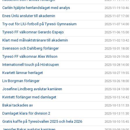
Carlén hjälpte herrlandslaget med analys
2025-11-19 10:46
Enes Ünlü ansluter till akademin
2025-11-07 17:00
Try-out för LIU-fotboll på Tyresö Gymnasium
2025-11-07 14:00
Tyresö FF välkomnar Gerardo Espejo
2025-11-06 15:00
Klart med målvaktstränare till akademin
2025-11-02 13:42
Svensson och Dahlberg förlänger
2025-10-31 18:00
Tyresö FF välkomnar Alex Wilson
2025-10-29 19:00
Internationell touch på Höstcupen
2025-10-28 14:00
Kvartett lämnar herrlaget
2025-10-27 19:55
Liv Borgman förlänger
2025-10-26 18:00
Josefine Lindberg avslutar karriären
2025-10-24 13:00
Kvintett förlänger med damlaget
2025-10-15 14:42
Bakai tackades av
2025-10-13 11:33
Damlaget klara för division 2
2025-10-13 11:30
Gratis kaffe på Tyresövallen 2025 och hela 2026
2025-10-10 15:45
Jennifer Bakai avslutar karriären
2025-10-09 19:00