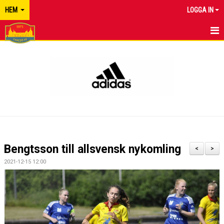
HEM
LOGGA IN
TYRESÖ FF
NYHETER
KALENDER
MATCHER
KONTAKT
Bengtsson till allsvensk nykomling
<
>
2021-12-15 12:00