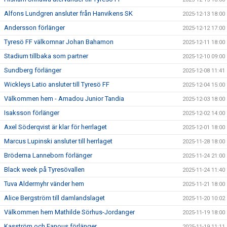
Alfons Lundgren ansluter från Hanvikens SK
2025-12-13 18:00
Andersson förlänger
2025-12-12 17:00
Tyresö FF välkomnar Johan Bahamon
2025-12-11 18:00
Stadium tillbaka som partner
2025-12-10 09:00
Sundberg förlänger
2025-12-08 11:41
Wickleys Latio ansluter till Tyresö FF
2025-12-04 15:00
Välkommen hem - Amadou Junior Tandia
2025-12-03 18:00
Isaksson förlänger
2025-12-02 14:00
Axel Söderqvist är klar för herrlaget
2025-12-01 18:00
Marcus Lupinski ansluter till herrlaget
2025-11-28 18:00
Bröderna Lanneborn förlänger
2025-11-24 21:00
Black week på Tyresövallen
2025-11-24 11:40
Tuva Aldermyhr vänder hem
2025-11-21 18:00
Alice Bergström till damlandslaget
2025-11-20 10:02
Välkommen hem Mathilde Sörhus-Jordanger
2025-11-19 18:00
Kasström och Fanous förlänger
2025-11-19 11:11