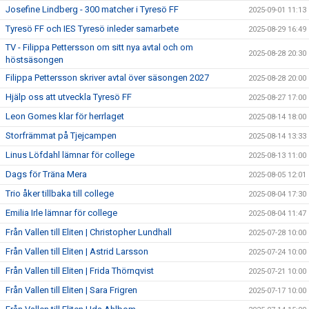
Josefine Lindberg - 300 matcher i Tyresö FF
2025-09-01 11:13
Tyresö FF och IES Tyresö inleder samarbete
2025-08-29 16:49
TV - Filippa Pettersson om sitt nya avtal och om
2025-08-28 20:30
höstsäsongen
Filippa Pettersson skriver avtal över säsongen 2027
2025-08-28 20:00
Hjälp oss att utveckla Tyresö FF
2025-08-27 17:00
Leon Gomes klar för herrlaget
2025-08-14 18:00
Storfrämmat på Tjejcampen
2025-08-14 13:33
Linus Löfdahl lämnar för college
2025-08-13 11:00
Dags för Träna Mera
2025-08-05 12:01
Trio åker tillbaka till college
2025-08-04 17:30
Emilia Irle lämnar för college
2025-08-04 11:47
Från Vallen till Eliten | Christopher Lundhall
2025-07-28 10:00
Från Vallen till Eliten | Astrid Larsson
2025-07-24 10:00
Från Vallen till Eliten | Frida Thörnqvist
2025-07-21 10:00
Från Vallen till Eliten | Sara Frigren
2025-07-17 10:00