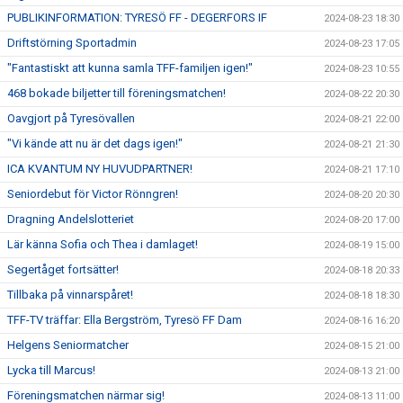
PUBLIKINFORMATION: TYRESÖ FF - DEGERFORS IF
2024-08-23 18:30
Driftstörning Sportadmin
2024-08-23 17:05
"Fantastiskt att kunna samla TFF-familjen igen!"
2024-08-23 10:55
468 bokade biljetter till föreningsmatchen!
2024-08-22 20:30
Oavgjort på Tyresövallen
2024-08-21 22:00
"Vi kände att nu är det dags igen!"
2024-08-21 21:30
ICA KVANTUM NY HUVUDPARTNER!
2024-08-21 17:10
Seniordebut för Victor Rönngren!
2024-08-20 20:30
Dragning Andelslotteriet
2024-08-20 17:00
Lär känna Sofia och Thea i damlaget!
2024-08-19 15:00
Segertåget fortsätter!
2024-08-18 20:33
Tillbaka på vinnarspåret!
2024-08-18 18:30
TFF-TV träffar: Ella Bergström, Tyresö FF Dam
2024-08-16 16:20
Helgens Seniormatcher
2024-08-15 21:00
Lycka till Marcus!
2024-08-13 21:00
Föreningsmatchen närmar sig!
2024-08-13 11:00