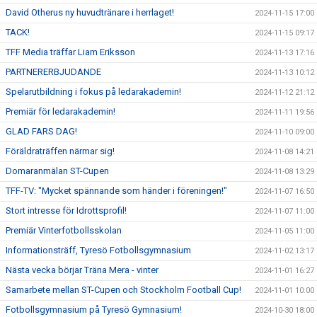
David Otherus ny huvudtränare i herrlaget!
2024-11-15 17:00
TACK!
2024-11-15 09:17
TFF Media träffar Liam Eriksson
2024-11-13 17:16
PARTNERERBJUDANDE
2024-11-13 10:12
Spelarutbildning i fokus på ledarakademin!
2024-11-12 21:12
Premiär för ledarakademin!
2024-11-11 19:56
GLAD FARS DAG!
2024-11-10 09:00
Föräldraträffen närmar sig!
2024-11-08 14:21
Domaranmälan ST-Cupen
2024-11-08 13:29
TFF-TV: "Mycket spännande som händer i föreningen!"
2024-11-07 16:50
Stort intresse för Idrottsprofil!
2024-11-07 11:00
Premiär Vinterfotbollsskolan
2024-11-05 11:00
Informationsträff, Tyresö Fotbollsgymnasium
2024-11-02 13:17
Nästa vecka börjar Träna Mera - vinter
2024-11-01 16:27
Samarbete mellan ST-Cupen och Stockholm Football Cup!
2024-11-01 10:00
Fotbollsgymnasium på Tyresö Gymnasium!
2024-10-30 18:00