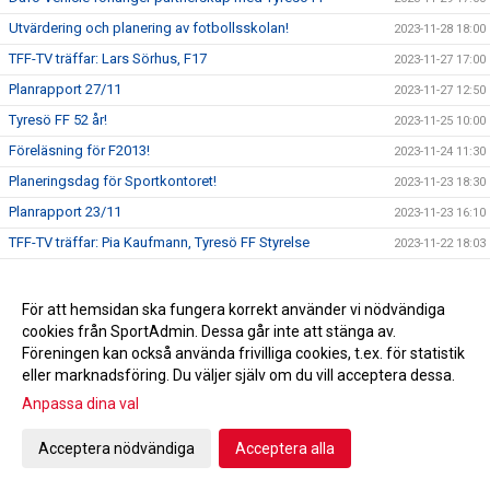
Utvärdering och planering av fotbollsskolan!
2023-11-28 18:00
TFF-TV träffar: Lars Sörhus, F17
2023-11-27 17:00
Planrapport 27/11
2023-11-27 12:50
Tyresö FF 52 år!
2023-11-25 10:00
Föreläsning för F2013!
2023-11-24 11:30
Planeringsdag för Sportkontoret!
2023-11-23 18:30
Planrapport 23/11
2023-11-23 16:10
TFF-TV träffar: Pia Kaufmann, Tyresö FF Styrelse
2023-11-22 18:03
Planrapport 22/11
2023-11-22 15:11
TFF-TV träffar: David Othérus, Tyresö FF Herr
2023-11-21 17:28
För att hemsidan ska fungera korrekt använder vi nödvändiga
cookies från SportAdmin. Dessa går inte att stänga av.
ST-CUPEN NÄRMAR SIG!
2023-11-20 18:10
Föreningen kan också använda frivilliga cookies, t.ex. för statistik
Ledaravslutning
2023-11-19 18:00
eller marknadsföring. Du väljer själv om du vill acceptera dessa.
En rödgul jul!
2023-11-18 11:45
Anpassa dina val
TACK!
2023-11-17 13:22
Acceptera nödvändiga
Acceptera alla
Dragning Andelslotteriet
2023-11-15 13:30
TFF-TV träffar: Emilia Åberg & Tuva Swanberg, Tyresö FF