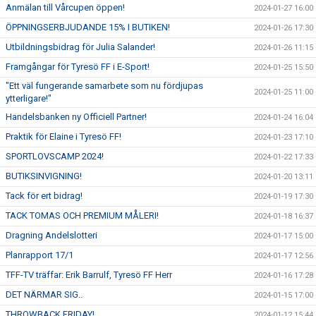
Anmälan till Vårcupen öppen!
2024-01-27 16:00
ÖPPNINGSERBJUDANDE 15% I BUTIKEN!
2024-01-26 17:30
Utbildningsbidrag för Julia Salander!
2024-01-26 11:15
Framgångar för Tyresö FF i E-Sport!
2024-01-25 15:50
"Ett väl fungerande samarbete som nu fördjupas
2024-01-25 11:00
ytterligare!"
Handelsbanken ny Officiell Partner!
2024-01-24 16:04
Praktik för Elaine i Tyresö FF!
2024-01-23 17:10
SPORTLOVSCAMP 2024!
2024-01-22 17:33
BUTIKSINVIGNING!
2024-01-20 13:11
Tack för ert bidrag!
2024-01-19 17:30
TACK TOMAS OCH PREMIUM MÅLERI!
2024-01-18 16:37
Dragning Andelslotteri
2024-01-17 15:00
Planrapport 17/1
2024-01-17 12:56
TFF-TV träffar: Erik Barrulf, Tyresö FF Herr
2024-01-16 17:28
DET NÄRMAR SIG..
2024-01-15 17:00
THROWBACK FRIDAY!
2024-01-12 15:44