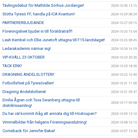
Tävlingsdebut för Mathilde Sörhus-Jordanger!
2024-10-30 13:15
Stötta Tyresö FF, handla på ICA Kvantum!
2024-10-29 08:24
PARTNERERBJUDANDE
2024-10-27 09:15
Föreningslivet bjuder in till föräldraträff!
2024-10-25 15:54
Leah Kembel och Ellie Junetoft uttagna till F15-landslaget!
2024-10-25 08:45
Ledarakademin närmar sig!
2024-10-24 16:59
VIP-KVÄLL 23 OKTOBER
2024-10-23 20:30
TACK ERIK!
2024-10-23 18:30
DRAGNING ANDELSLOTTERI!
2024-10-22 16:40
Fotbollsfest på Tyresövallen!
2024-10-21 11:00
Dragning Andelslotteriet
2024-10-21 09:37
Emilia Ågren och Tuva Swanberg uttagna till
2024-10-17 09:58
distriktssamling!
Du har väl kommit ihåg att anmäla dig till Höstcupen?
2024-10-09 15:10
Vimmelbilder från helgens Föreningsavslutning!
2024-10-08 16:15
Comeback för Jennifer Bakai!
2024-10-07 15:34