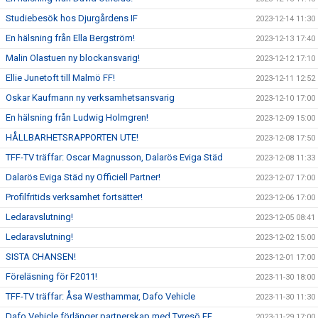
Studiebesök hos Djurgårdens IF
2023-12-14 11:30
En hälsning från Ella Bergström!
2023-12-13 17:40
Malin Olastuen ny blockansvarig!
2023-12-12 17:10
Ellie Junetoft till Malmö FF!
2023-12-11 12:52
Oskar Kaufmann ny verksamhetsansvarig
2023-12-10 17:00
En hälsning från Ludwig Holmgren!
2023-12-09 15:00
HÅLLBARHETSRAPPORTEN UTE!
2023-12-08 17:50
TFF-TV träffar: Oscar Magnusson, Dalarös Eviga Städ
2023-12-08 11:33
Dalarös Eviga Städ ny Officiell Partner!
2023-12-07 17:00
Profilfritids verksamhet fortsätter!
2023-12-06 17:00
Ledaravslutning!
2023-12-05 08:41
Ledaravslutning!
2023-12-02 15:00
SISTA CHANSEN!
2023-12-01 17:00
Föreläsning för F2011!
2023-11-30 18:00
TFF-TV träffar: Åsa Westhammar, Dafo Vehicle
2023-11-30 11:30
Dafo Vehicle förlänger partnerskap med Tyresö FF
2023-11-29 17:00