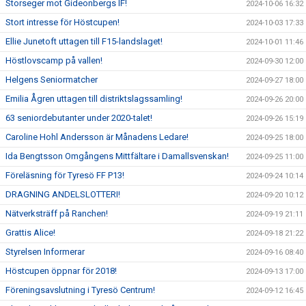
Storseger mot Gideonbergs IF!
2024-10-06 16:32
Stort intresse för Höstcupen!
2024-10-03 17:33
Ellie Junetoft uttagen till F15-landslaget!
2024-10-01 11:46
Höstlovscamp på vallen!
2024-09-30 12:00
Helgens Seniormatcher
2024-09-27 18:00
Emilia Ågren uttagen till distriktslagssamling!
2024-09-26 20:00
63 seniordebutanter under 2020-talet!
2024-09-26 15:19
Caroline Hohl Andersson är Månadens Ledare!
2024-09-25 18:00
Ida Bengtsson Omgångens Mittfältare i Damallsvenskan!
2024-09-25 11:00
Föreläsning för Tyresö FF P13!
2024-09-24 10:14
DRAGNING ANDELSLOTTERI!
2024-09-20 10:12
Nätverksträff på Ranchen!
2024-09-19 21:11
Grattis Alice!
2024-09-18 21:22
Styrelsen Informerar
2024-09-16 08:40
Höstcupen öppnar för 2018!
2024-09-13 17:00
Föreningsavslutning i Tyresö Centrum!
2024-09-12 16:45