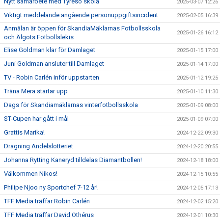
Nytt samarbete med Tyresö skola
2025-03-07 12:26
Viktigt meddelande angående personuppgiftsincident
2025-02-05 16:39
Anmälan är öppen för SkandiaMäklarnas Fotbollsskola
2025-01-26 16:12
och Älgots Fotbollslekis
Elise Goldman klar för Damlaget
2025-01-15 17:00
Juni Goldman ansluter till Damlaget
2025-01-14 17:00
TV - Robin Carlén inför uppstarten
2025-01-12 19:25
Träna Mera startar upp
2025-01-10 11:30
Dags för Skandiamäklarnas vinterfotbollsskola
2025-01-09 08:00
ST-Cupen har gått i mål
2025-01-09 07:00
Grattis Marika!
2024-12-22 09:30
Dragning Andelslotteriet
2024-12-20 20:55
Johanna Rytting Kaneryd tilldelas Diamantbollen!
2024-12-18 18:00
Välkommen Nikos!
2024-12-15 10:55
Philipe Njoo ny Sportchef 7-12 år!
2024-12-05 17:13
TFF Media träffar Robin Carlén
2024-12-02 15:20
TFF Media träffar David Othérus
2024-12-01 10:30