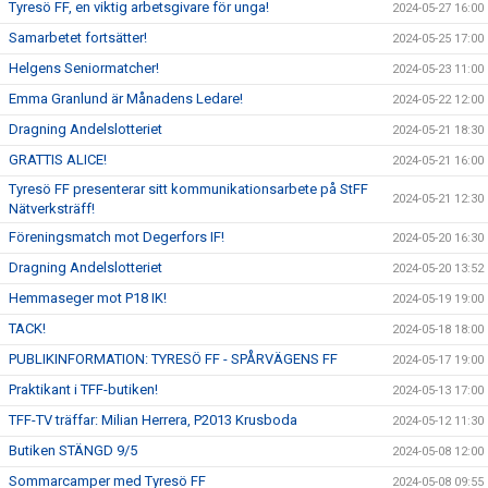
Tyresö FF, en viktig arbetsgivare för unga!
2024-05-27 16:00
Samarbetet fortsätter!
2024-05-25 17:00
Helgens Seniormatcher!
2024-05-23 11:00
Emma Granlund är Månadens Ledare!
2024-05-22 12:00
Dragning Andelslotteriet
2024-05-21 18:30
GRATTIS ALICE!
2024-05-21 16:00
Tyresö FF presenterar sitt kommunikationsarbete på StFF
2024-05-21 12:30
Nätverksträff!
Föreningsmatch mot Degerfors IF!
2024-05-20 16:30
Dragning Andelslotteriet
2024-05-20 13:52
Hemmaseger mot P18 IK!
2024-05-19 19:00
TACK!
2024-05-18 18:00
PUBLIKINFORMATION: TYRESÖ FF - SPÅRVÄGENS FF
2024-05-17 19:00
Praktikant i TFF-butiken!
2024-05-13 17:00
TFF-TV träffar: Milian Herrera, P2013 Krusboda
2024-05-12 11:30
Butiken STÄNGD 9/5
2024-05-08 12:00
Sommarcamper med Tyresö FF
2024-05-08 09:55