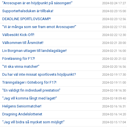
"Aroscupen är en höjdpunkt på säsongen!"
2024-02-24 17:27
Supporterhalsduken är tillbaka!
2024-02-23 15:00
DEADLINE SPORTLOVSCAMP!
2024-02-23 12:56
"Vi är många som ser fram emot Aroscupen!"
2024-02-22 17:55
Välbesökt Kick-Off!
2024-02-22 12:30
Välkommen till Årsmötet!
2024-02-21 20:00
Liv Borgman uttagen till landslagsläger!
2024-02-21 16:00
Föreläsning för F17!
2024-02-20 21:02
"Vi ska vinna matcher!"
2024-02-20 16:56
Du har väl inte missat sportlovets höjdpunkt?
2024-02-19 17:30
Träningsläger i Göteborg för F17!
2024-02-19 11:00
"En väldigt fin individuell prestation"
2024-02-18 16:30
"Jag vill komma långt med laget!"
2024-02-18 09:40
Helgens Seniormatcher!
2024-02-16 16:31
Dragning Andelslotteriet
2024-02-16 14:20
"Jag vill bidra så mycket som möjligt!"
2024-02-15 17:04