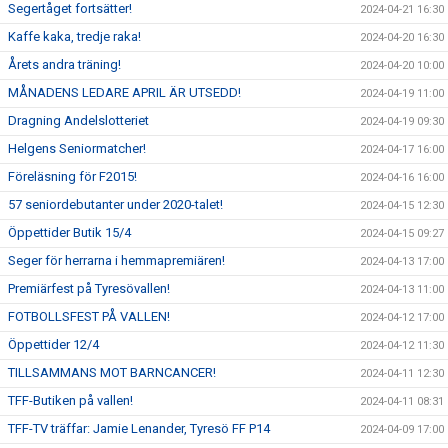
Segertåget fortsätter!
2024-04-21 16:30
Kaffe kaka, tredje raka!
2024-04-20 16:30
Årets andra träning!
2024-04-20 10:00
MÅNADENS LEDARE APRIL ÄR UTSEDD!
2024-04-19 11:00
Dragning Andelslotteriet
2024-04-19 09:30
Helgens Seniormatcher!
2024-04-17 16:00
Föreläsning för F2015!
2024-04-16 16:00
57 seniordebutanter under 2020-talet!
2024-04-15 12:30
Öppettider Butik 15/4
2024-04-15 09:27
Seger för herrarna i hemmapremiären!
2024-04-13 17:00
Premiärfest på Tyresövallen!
2024-04-13 11:00
FOTBOLLSFEST PÅ VALLEN!
2024-04-12 17:00
Öppettider 12/4
2024-04-12 11:30
TILLSAMMANS MOT BARNCANCER!
2024-04-11 12:30
TFF-Butiken på vallen!
2024-04-11 08:31
TFF-TV träffar: Jamie Lenander, Tyresö FF P14
2024-04-09 17:00