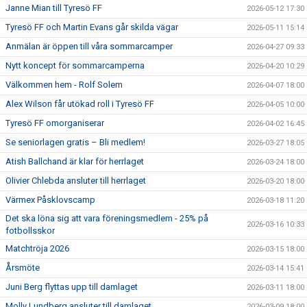
Janne Mian till Tyresö FF
2026-05-12 17:30
Tyresö FF och Martin Evans går skilda vägar
2026-05-11 15:14
Anmälan är öppen till våra sommarcamper
2026-04-27 09:33
Nytt koncept för sommarcamperna
2026-04-20 10:29
Välkommen hem - Rolf Solem
2026-04-07 18:00
Alex Wilson får utökad roll i Tyresö FF
2026-04-05 10:00
Tyresö FF omorganiserar
2026-04-02 16:45
Se seniorlagen gratis – Bli medlem!
2026-03-27 18:05
Atish Ballchand är klar för herrlaget
2026-03-24 18:00
Olivier Chlebda ansluter till herrlaget
2026-03-20 18:00
Värmex Påsklovscamp
2026-03-18 11:20
Det ska löna sig att vara föreningsmedlem - 25% på
2026-03-16 10:33
fotbollsskor
Matchtröja 2026
2026-03-15 18:00
Årsmöte
2026-03-14 15:41
Juni Berg flyttas upp till damlaget
2026-03-11 18:00
Molly Lundberg ansluter till damlaget
2026-03-09 18:00