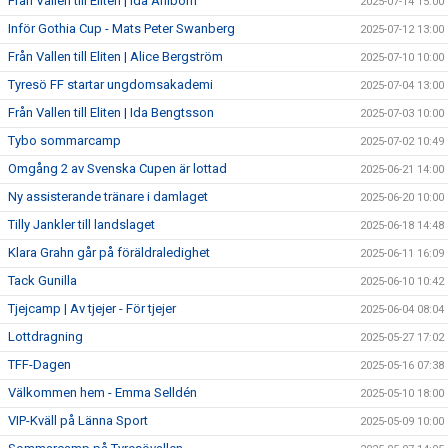
Från Vallen till Eliten | Ida Ahlbom
2025-07-14 15:00
Inför Gothia Cup - Mats Peter Swanberg
2025-07-12 13:00
Från Vallen till Eliten | Alice Bergström
2025-07-10 10:00
Tyresö FF startar ungdomsakademi
2025-07-04 13:00
Från Vallen till Eliten | Ida Bengtsson
2025-07-03 10:00
Tybo sommarcamp
2025-07-02 10:49
Omgång 2 av Svenska Cupen är lottad
2025-06-21 14:00
Ny assisterande tränare i damlaget
2025-06-20 10:00
Tilly Jankler till landslaget
2025-06-18 14:48
Klara Grahn går på föräldraledighet
2025-06-11 16:09
Tack Gunilla
2025-06-10 10:42
Tjejcamp | Av tjejer - För tjejer
2025-06-04 08:04
Lottdragning
2025-05-27 17:02
TFF-Dagen
2025-05-16 07:38
Välkommen hem - Emma Selldén
2025-05-10 18:00
VIP-Kväll på Länna Sport
2025-05-09 10:00