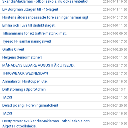
SkandiaMäklarnas Fotbollsskola, nu också vintertid!
2024-09-11 19:00
Liv Borgman uttagen till F16-läger!
2024-09-11 11:30
Höstens åldersanpassade föreläsningar närmar sig!
2024-09-10 17:00
Emilia och Tuva till distriktslaget!
2024-09-07 11:00
Tillsammans för ett bättre matchklimat!
2024-09-05 09:00
Tyresö FF samlar näringslivet!
2024-09-03 17:00
Grattis Oliver!
2024-09-02 20:30
Helgens Seniormatcher!
2024-08-30 11:00
MÅNADENS LEDARE AUGUSTI ÄR UTSEDD!
2024-08-29 17:00
THROWBACK WEDNESDAY!
2024-08-28 17:00
Anmälan till Höstcupen ute!
2024-08-27 18:00
Driftstörning i SportAdmin
2024-08-26 13:41
TACK!
2024-08-25 11:00
Delad poäng i Föreningsmatchen!
2024-08-24 20:30
TACK!
2024-08-24 18:30
Höstpremiär av SkandiaMäklarnas Fotbollsskola och
2024-08-24 10:30
Älgots Fotbollslekis!