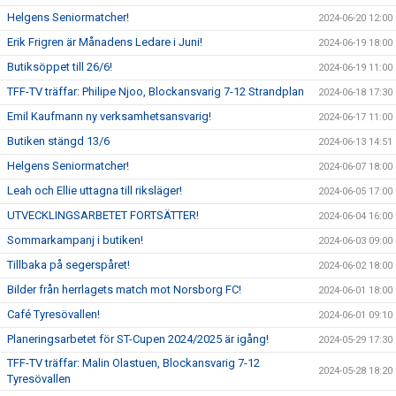
Helgens Seniormatcher!
2024-06-20 12:00
Erik Frigren är Månadens Ledare i Juni!
2024-06-19 18:00
Butiksöppet till 26/6!
2024-06-19 11:00
TFF-TV träffar: Philipe Njoo, Blockansvarig 7-12 Strandplan
2024-06-18 17:30
Emil Kaufmann ny verksamhetsansvarig!
2024-06-17 11:00
Butiken stängd 13/6
2024-06-13 14:51
Helgens Seniormatcher!
2024-06-07 18:00
Leah och Ellie uttagna till riksläger!
2024-06-05 17:00
UTVECKLINGSARBETET FORTSÄTTER!
2024-06-04 16:00
Sommarkampanj i butiken!
2024-06-03 09:00
Tillbaka på segerspåret!
2024-06-02 18:00
Bilder från herrlagets match mot Norsborg FC!
2024-06-01 18:00
Café Tyresövallen!
2024-06-01 09:10
Planeringsarbetet för ST-Cupen 2024/2025 är igång!
2024-05-29 17:30
TFF-TV träffar: Malin Olastuen, Blockansvarig 7-12
2024-05-28 18:20
Tyresövallen