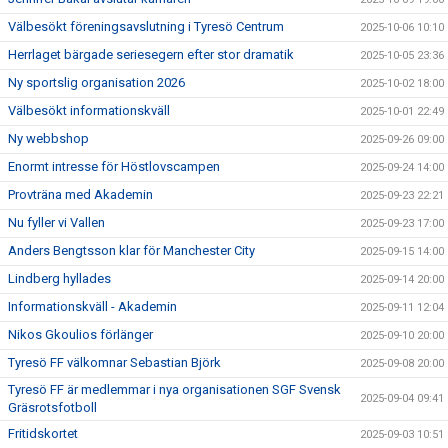
Välbesökt föreningsavslutning i Tyresö Centrum
2025-10-06 10:10
Herrlaget bärgade seriesegern efter stor dramatik
2025-10-05 23:36
Ny sportslig organisation 2026
2025-10-02 18:00
Välbesökt informationskväll
2025-10-01 22:49
Ny webbshop
2025-09-26 09:00
Enormt intresse för Höstlovscampen
2025-09-24 14:00
Provträna med Akademin
2025-09-23 22:21
Nu fyller vi Vallen
2025-09-23 17:00
Anders Bengtsson klar för Manchester City
2025-09-15 14:00
Lindberg hyllades
2025-09-14 20:00
Informationskväll - Akademin
2025-09-11 12:04
Nikos Gkoulios förlänger
2025-09-10 20:00
Tyresö FF välkomnar Sebastian Björk
2025-09-08 20:00
Tyresö FF är medlemmar i nya organisationen SGF Svensk
2025-09-04 09:41
Gräsrotsfotboll
Fritidskortet
2025-09-03 10:51