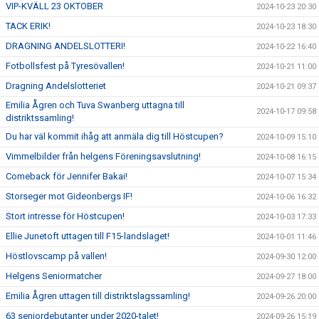
VIP-KVÄLL 23 OKTOBER
2024-10-23 20:30
TACK ERIK!
2024-10-23 18:30
DRAGNING ANDELSLOTTERI!
2024-10-22 16:40
Fotbollsfest på Tyresövallen!
2024-10-21 11:00
Dragning Andelslotteriet
2024-10-21 09:37
Emilia Ågren och Tuva Swanberg uttagna till
2024-10-17 09:58
distriktssamling!
Du har väl kommit ihåg att anmäla dig till Höstcupen?
2024-10-09 15:10
Vimmelbilder från helgens Föreningsavslutning!
2024-10-08 16:15
Comeback för Jennifer Bakai!
2024-10-07 15:34
Storseger mot Gideonbergs IF!
2024-10-06 16:32
Stort intresse för Höstcupen!
2024-10-03 17:33
Ellie Junetoft uttagen till F15-landslaget!
2024-10-01 11:46
Höstlovscamp på vallen!
2024-09-30 12:00
Helgens Seniormatcher
2024-09-27 18:00
Emilia Ågren uttagen till distriktslagssamling!
2024-09-26 20:00
63 seniordebutanter under 2020-talet!
2024-09-26 15:19