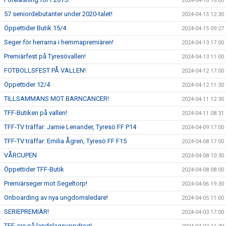
2024-04-16 16:00
57 seniordebutanter under 2020-talet!
2024-04-15 12:30
Öppettider Butik 15/4
2024-04-15 09:27
Seger för herrarna i hemmapremiären!
2024-04-13 17:00
Premiärfest på Tyresövallen!
2024-04-13 11:00
FOTBOLLSFEST PÅ VALLEN!
2024-04-12 17:00
Öppettider 12/4
2024-04-12 11:30
TILLSAMMANS MOT BARNCANCER!
2024-04-11 12:30
TFF-Butiken på vallen!
2024-04-11 08:31
TFF-TV träffar: Jamie Lenander, Tyresö FF P14
2024-04-09 17:00
TFF-TV träffar: Emilia Ågren, Tyresö FF F15
2024-04-08 17:00
VÅRCUPEN
2024-04-08 10:30
Öppettider TFF-Butik
2024-04-08 08:00
Premiärseger mot Segeltorp!
2024-04-06 19:30
Onboarding av nya ungdomsledare!
2024-04-05 11:00
SERIEPREMIÄR!
2024-04-03 17:00
TFF-are på landslagsuppdrag!