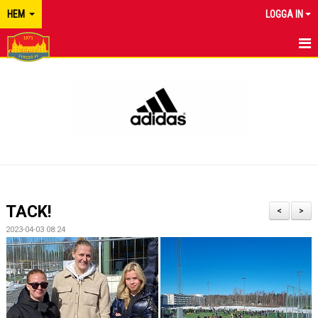
HEM
LOGGA IN
TYRESÖ FF
NYHETER
KALENDER
MATCHER
KONTAKT
TACK!
<
>
2023-04-03 08:24