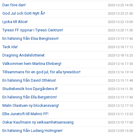
Dan före dan!
2023-12-25 14:00
God Jul och Gott Nytt År!
2023-12-23 21:00
Lycka till Alice!
2023-12-22 13:00
Tyresö FF öppnar i Tyresö Centrum!
2023-12-20 11:00
En hälsning från Elsa Bengtsson!
2023-12-19 17:46
Tack Ida!
2023-12-18 17:12
Dragning Andelslotteriet
2023-12-18 15:25
Välkommen hem Martina Ehnberg!
2023-12-16 17:30
Tillsammans för en god jul, för alla tyresöbor!
2023-12-16 13:14
En hälsning från David Othérus!
2023-12-15 11:48
Studiebesök hos Djurgårdens IF
2023-12-14 11:30
En hälsning från Ella Bergström!
2023-12-13 17:40
Malin Olastuen ny blockansvarig!
2023-12-12 17:10
Ellie Junetoft till Malmö FF!
2023-12-11 12:52
Oskar Kaufmann ny verksamhetsansvarig
2023-12-10 17:00
En hälsning från Ludwig Holmgren!
2023-12-09 15:00