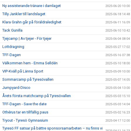
Ny assisterande tränare i damlaget
2025-06-20 10:00
Tilly Jankler till landslaget
2025-06-18 14:48
Klara Grahn går på föräldraledighet
2025-06-11 16:09
Tack Gunilla
2025-06-10 10:42
Tjejcamp | Av tjejer - För tjejer
2025-06-04 08:04
Lottdragning
2025-05-27 17:02
TFF-Dagen
2025-05-16 07:38
Välkommen hem - Emma Selldén
2025-05-10 18:00
VIP-Kväll på Länna Sport
2025-05-09 10:00
Sommarcamp på Tyresövallen
2025-05-07 14:05
Jumpyard-Disco
2025-05-04 13:00
Årets första matchcamp på Tyresövallen
2025-05-03 15:10
TFF-Dagen - Save the date
2025-05-03 14:04
Othérus tar en tillfällig paus
2025-05-02 16:23
Tryout - Tyresö Gymnasium
2025-04-17 12:00
Tyresö FF satsar på bättre sponsorsamarbeten – nu finns vi
2025-04-11 16:23