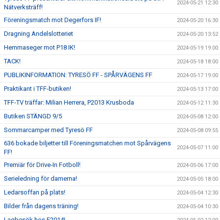
2024-05-21 12:30
Nätverksträff!
Föreningsmatch mot Degerfors IF!
2024-05-20 16:30
Dragning Andelslotteriet
2024-05-20 13:52
Hemmaseger mot P18 IK!
2024-05-19 19:00
TACK!
2024-05-18 18:00
PUBLIKINFORMATION: TYRESÖ FF - SPÅRVÄGENS FF
2024-05-17 19:00
Praktikant i TFF-butiken!
2024-05-13 17:00
TFF-TV träffar: Milian Herrera, P2013 Krusboda
2024-05-12 11:30
Butiken STÄNGD 9/5
2024-05-08 12:00
Sommarcamper med Tyresö FF
2024-05-08 09:55
636 bokade biljetter till Föreningsmatchen mot Spårvägens
2024-05-07 11:00
FF!
Premiär för Drive-In Fotboll!
2024-05-06 17:00
Serieledning för damerna!
2024-05-05 18:00
Ledarsoffan på plats!
2024-05-04 12:30
Bilder från dagens träning!
2024-05-04 10:30
Lagbesök hos F2014!