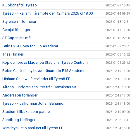
Klubbchef till Tyresö FF
2026-01-21 15:45
Tyresö FF kallar till årsmöte den 12 mars 2026 kl 18:00
2026-01-14 09:29
Styrelsen informerar
2026-01-13 12:51
Cernjul förlänger
2026-01-11 11:00
ST-Cupen är i mål
2026-01-10 22:00
Guld i ST-Cupen för F15 Akademi
2026-01-07 23:31
Triss i finaler
2026-01-05 16:52
Köp och prova kläder på Stadium i Tyresö Centrum
2026-01-04 23:12
Robin Carlén är ny huvudtränare för F15 Akademi
2025-12-19 11:00
Hisham Shnawa återvänder till Tyresö FF
2025-12-15 18:00
Alfons Lundgren ansluter från Hanvikens SK
2025-12-13 18:00
Andersson förlänger
2025-12-12 17:00
Tyresö FF välkomnar Johan Bahamon
2025-12-11 18:00
Stadium tillbaka som partner
2025-12-10 09:00
Sundberg förlänger
2025-12-08 11:41
Wickleys Latio ansluter till Tyresö FF
2025-12-04 15:00