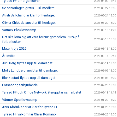
Tyresö FF omorganiserar
2026-04-02 16:45
Se seniorlagen gratis – Bli medlem!
2026-03-27 18:05
Atish Ballchand är klar för herrlaget
2026-03-24 18:00
Olivier Chlebda ansluter till herrlaget
2026-03-20 18:00
Värmex Påsklovscamp
2026-03-18 11:20
Det ska löna sig att vara föreningsmedlem - 25% på
2026-03-16 10:33
fotbollsskor
Matchtröja 2026
2026-03-15 18:00
Årsmöte
2026-03-14 15:41
Juni Berg flyttas upp till damlaget
2026-03-11 18:00
Molly Lundberg ansluter till damlaget
2026-03-09 18:00
Blakkestad flyttas upp till damlaget
2026-03-05 18:00
Försäsongserbjudande
2026-02-20 13:08
Tyresö FF och Office Network återupptar samarbetet
2026-02-11 11:14
Värmex Sportlovscamp
2026-01-29 14:20
Anis Abdulkader är klar för Tyresö FF
2026-01-28 18:00
Tyresö FF välkomnar Oliver Romano
2026-01-26 18:00