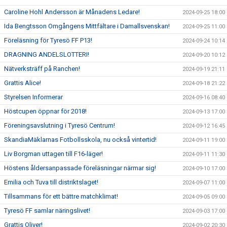
Caroline Hohl Andersson är Månadens Ledare!
2024-09-25 18:00
Ida Bengtsson Omgångens Mittfältare i Damallsvenskan!
2024-09-25 11:00
Föreläsning för Tyresö FF P13!
2024-09-24 10:14
DRAGNING ANDELSLOTTERI!
2024-09-20 10:12
Nätverksträff på Ranchen!
2024-09-19 21:11
Grattis Alice!
2024-09-18 21:22
Styrelsen Informerar
2024-09-16 08:40
Höstcupen öppnar för 2018!
2024-09-13 17:00
Föreningsavslutning i Tyresö Centrum!
2024-09-12 16:45
SkandiaMäklarnas Fotbollsskola, nu också vintertid!
2024-09-11 19:00
Liv Borgman uttagen till F16-läger!
2024-09-11 11:30
Höstens åldersanpassade föreläsningar närmar sig!
2024-09-10 17:00
Emilia och Tuva till distriktslaget!
2024-09-07 11:00
Tillsammans för ett bättre matchklimat!
2024-09-05 09:00
Tyresö FF samlar näringslivet!
2024-09-03 17:00
Grattis Oliver!
2024-09-02 20:30