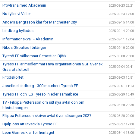
Provträna med Akademin
2025-09-23 22:21
Nu fyller vi Vallen
2025-09-23 17:00
Anders Bengtsson klar för Manchester City
2025-09-15 14:00
Lindberg hyllades
2025-09-14 20:00
Informationskväll - Akademin
2025-09-11 12:04
Nikos Gkoulios förlänger
2025-09-10 20:00
Tyresö FF välkomnar Sebastian Björk
2025-09-08 20:00
Tyresö FF är medlemmar i nya organisationen SGF Svensk
2025-09-04 09:41
Gräsrotsfotboll
Fritidskortet
2025-09-03 10:51
Josefine Lindberg - 300 matcher i Tyresö FF
2025-09-01 11:13
Tyresö FF och IES Tyresö inleder samarbete
2025-08-29 16:49
TV - Filippa Pettersson om sitt nya avtal och om
2025-08-28 20:30
höstsäsongen
Filippa Pettersson skriver avtal över säsongen 2027
2025-08-28 20:00
Hjälp oss att utveckla Tyresö FF
2025-08-27 17:00
Leon Gomes klar för herrlaget
2025-08-14 18:00