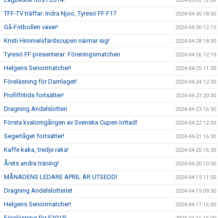
2024-05-02 12:00
TFF-TV träffar: Indra Njoo, Tyresö FF F17
2024-04-30 18:00
Gå-Fotbollen växer!
2024-04-30 12:10
Kristi Himmelsfärdscupen närmar sig!
2024-04-28 18:00
Tyresö FF presenterar: Föreningsmatchen
2024-04-26 12:10
Helgens Seniormatcher!
2024-04-25 11:30
Föreläsning för Damlaget!
2024-04-24 12:00
Profilfritids fortsätter!
2024-04-23 20:00
Dragning Andelslotteri
2024-04-23 16:50
Första kvalomgången av Svenska Cupen lottad!
2024-04-22 12:00
Segertåget fortsätter!
2024-04-21 16:30
Kaffe kaka, tredje raka!
2024-04-20 16:30
Årets andra träning!
2024-04-20 10:00
MÅNADENS LEDARE APRIL ÄR UTSEDD!
2024-04-19 11:00
Dragning Andelslotteriet
2024-04-19 09:30
Helgens Seniormatcher!
2024-04-17 16:00
Föreläsning för F2015!