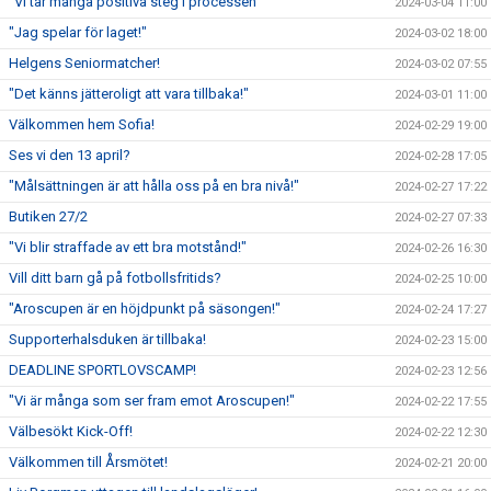
"Vi tar många positiva steg i processen"
2024-03-04 11:00
"Jag spelar för laget!"
2024-03-02 18:00
Helgens Seniormatcher!
2024-03-02 07:55
"Det känns jätteroligt att vara tillbaka!"
2024-03-01 11:00
Välkommen hem Sofia!
2024-02-29 19:00
Ses vi den 13 april?
2024-02-28 17:05
"Målsättningen är att hålla oss på en bra nivå!"
2024-02-27 17:22
Butiken 27/2
2024-02-27 07:33
"Vi blir straffade av ett bra motstånd!"
2024-02-26 16:30
Vill ditt barn gå på fotbollsfritids?
2024-02-25 10:00
"Aroscupen är en höjdpunkt på säsongen!"
2024-02-24 17:27
Supporterhalsduken är tillbaka!
2024-02-23 15:00
DEADLINE SPORTLOVSCAMP!
2024-02-23 12:56
"Vi är många som ser fram emot Aroscupen!"
2024-02-22 17:55
Välbesökt Kick-Off!
2024-02-22 12:30
Välkommen till Årsmötet!
2024-02-21 20:00