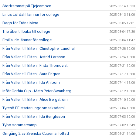
Storfrämmat på Tjejcampen
2025-08-14 13:33
Linus Löfdahl lämnar för college
2025-08-13 11:00
Dags för Träna Mera
2025-08-05 12:01
Trio åker tillbaka till college
2025-08-04 17:30
Emilia Irle lämnar för college
2025-08-04 11:47
Från Vallen till Eliten | Christopher Lundhall
2025-07-28 10:00
Från Vallen till Eliten | Astrid Larsson
2025-07-24 10:00
Från Vallen till Eliten | Frida Thörnqvist
2025-07-21 10:00
Från Vallen till Eliten | Sara Frigren
2025-07-17 10:00
Från Vallen till Eliten | Ida Ahlbom
2025-07-14 15:00
Inför Gothia Cup - Mats Peter Swanberg
2025-07-12 13:00
Från Vallen till Eliten | Alice Bergström
2025-07-10 10:00
Tyresö FF startar ungdomsakademi
2025-07-04 13:00
Från Vallen till Eliten | Ida Bengtsson
2025-07-03 10:00
Tybo sommarcamp
2025-07-02 10:49
Omgång 2 av Svenska Cupen är lottad
2025-06-21 14:00