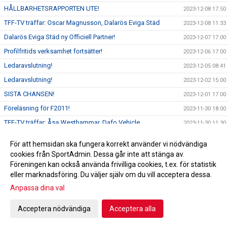
HÅLLBARHETSRAPPORTEN UTE!
2023-12-08 17:50
TFF-TV träffar: Oscar Magnusson, Dalarös Eviga Städ
2023-12-08 11:33
Dalarös Eviga Städ ny Officiell Partner!
2023-12-07 17:00
Profilfritids verksamhet fortsätter!
2023-12-06 17:00
Ledaravslutning!
2023-12-05 08:41
Ledaravslutning!
2023-12-02 15:00
SISTA CHANSEN!
2023-12-01 17:00
Föreläsning för F2011!
2023-11-30 18:00
TFF-TV träffar: Åsa Westhammar, Dafo Vehicle
2023-11-30 11:30
Dafo Vehicle förlänger partnerskap med Tyresö FF
2023-11-29 17:00
För att hemsidan ska fungera korrekt använder vi nödvändiga
Utvärdering och planering av fotbollsskolan!
2023-11-28 18:00
cookies från SportAdmin. Dessa går inte att stänga av.
Föreningen kan också använda frivilliga cookies, t.ex. för statistik
TFF-TV träffar: Lars Sörhus, F17
2023-11-27 17:00
eller marknadsföring. Du väljer själv om du vill acceptera dessa.
Planrapport 27/11
2023-11-27 12:50
Anpassa dina val
Tyresö FF 52 år!
2023-11-25 10:00
Föreläsning för F2013!
Acceptera nödvändiga
Acceptera alla
2023-11-24 11:30
Planeringsdag för Sportkontoret!
2023-11-23 18:30