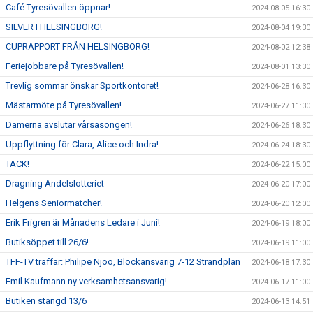
Café Tyresövallen öppnar!
2024-08-05 16:30
SILVER I HELSINGBORG!
2024-08-04 19:30
CUPRAPPORT FRÅN HELSINGBORG!
2024-08-02 12:38
Feriejobbare på Tyresövallen!
2024-08-01 13:30
Trevlig sommar önskar Sportkontoret!
2024-06-28 16:30
Mästarmöte på Tyresövallen!
2024-06-27 11:30
Damerna avslutar vårsäsongen!
2024-06-26 18:30
Uppflyttning för Clara, Alice och Indra!
2024-06-24 18:30
TACK!
2024-06-22 15:00
Dragning Andelslotteriet
2024-06-20 17:00
Helgens Seniormatcher!
2024-06-20 12:00
Erik Frigren är Månadens Ledare i Juni!
2024-06-19 18:00
Butiksöppet till 26/6!
2024-06-19 11:00
TFF-TV träffar: Philipe Njoo, Blockansvarig 7-12 Strandplan
2024-06-18 17:30
Emil Kaufmann ny verksamhetsansvarig!
2024-06-17 11:00
Butiken stängd 13/6
2024-06-13 14:51