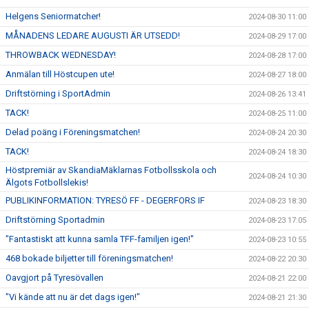
Helgens Seniormatcher!
2024-08-30 11:00
MÅNADENS LEDARE AUGUSTI ÄR UTSEDD!
2024-08-29 17:00
THROWBACK WEDNESDAY!
2024-08-28 17:00
Anmälan till Höstcupen ute!
2024-08-27 18:00
Driftstörning i SportAdmin
2024-08-26 13:41
TACK!
2024-08-25 11:00
Delad poäng i Föreningsmatchen!
2024-08-24 20:30
TACK!
2024-08-24 18:30
Höstpremiär av SkandiaMäklarnas Fotbollsskola och
2024-08-24 10:30
Älgots Fotbollslekis!
PUBLIKINFORMATION: TYRESÖ FF - DEGERFORS IF
2024-08-23 18:30
Driftstörning Sportadmin
2024-08-23 17:05
"Fantastiskt att kunna samla TFF-familjen igen!"
2024-08-23 10:55
468 bokade biljetter till föreningsmatchen!
2024-08-22 20:30
Oavgjort på Tyresövallen
2024-08-21 22:00
"Vi kände att nu är det dags igen!"
2024-08-21 21:30