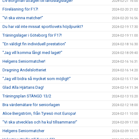
Liv Borgman uttagen till landslagsläger!
2024-02-21 16:00
Föreläsning för F17!
2024-02-20 21:02
"Vi ska vinna matcher!"
2024-02-20 16:56
Du har väl inte missat sportlovets höjdpunkt?
2024-02-19 17:30
Träningsläger i Göteborg för F17!
2024-02-19 11:00
"En väldigt fin individuell prestation"
2024-02-18 16:30
"Jag vill komma långt med laget!"
2024-02-18 09:40
Helgens Seniormatcher!
2024-02-16 16:31
Dragning Andelslotteriet
2024-02-16 14:20
"Jag vill bidra så mycket som möjligt!"
2024-02-15 17:04
Glad Alla Hjärtans Dag!
2024-02-14 11:34
Träningsplan STÄNGD 13/2
2024-02-13 15:20
Bra värdemätare för seniorlagen
2024-02-12 18:00
Alice Bergström, från Tyresö mot Europa!
2024-02-11 10:00
"Vi ska utvecklas och ha kul tillsammans!"
2024-02-09 17:00
Helgens Seniormatcher
2024-02-09 10:17