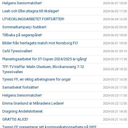
Helgens Seniormatcher!
2024-06-07 18:00
Leah och Ellie uttagna till riksläger!
2024-06-05 17:00
UTVECKLINGSARBETET FORTSÄTTER!
2024-06-04 16:00
Sommarkampanj i butiken!
2024-06-03 09:00
Tillbaka på segerspåret!
2024-06-02 18:00
Bilder från herrlagets match mot Norsborg FC!
2024-06-01 18:00
Café Tyresövallen!
2024-06-01 09:10
Planeringsarbetet för ST-Cupen 2024/2025 är igång!
2024-05-29 17:30
TFF-TV träffar: Malin Olastuen, Blockansvarig 7-12
2024-05-28 18:20
Tyresövallen
Tyresö FF, en viktig arbetsgivare för unga!
2024-05-27 16:00
Samarbetet fortsätter!
2024-05-25 17:00
Helgens Seniormatcher!
2024-05-23 11:00
Emma Granlund är Månadens Ledare!
2024-05-22 12:00
Dragning Andelslotteriet
2024-05-21 18:30
GRATTIS ALICE!
2024-05-21 16:00
Tyresö FF presenterar sitt kommunikationsarbete på StFF