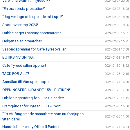
Valentina Wallin till Tyresö FF!
2024-02-07 20:00
"En bra första prestation!"
2024-02-07 15:08
"Jag var lugn och spelade mitt spel!"
2024-02-06 18:30
Sportlovscamp 2024!
2024-02-05 18:56
Dubbelseger i säsongspremiärerna!
2024-02-03 16:01
Helgens Seniormatcher!
2024-02-02 16:21
Säsongspremiär för Café Tyresövallen!
2024-02-01 17:08
BUTIKSINVIGNING!
2024-01-31 19:47
Café Tyresövallen öppnar!
2024-01-30 18:22
TACK FÖR ALLT!
2024-01-28 12:15
Anmälan till Vårcupen öppen!
2024-01-27 16:00
ÖPPNINGSERBJUDANDE 15% I BUTIKEN!
2024-01-26 17:30
Utbildningsbidrag för Julia Salander!
2024-01-26 11:15
Framgångar för Tyresö FF i E-Sport!
2024-01-25 15:50
"Ett väl fungerande samarbete som nu fördjupas
2024-01-25 11:00
ytterligare!"
Handelsbanken ny Officiell Partner!
2024-01-24 16:04