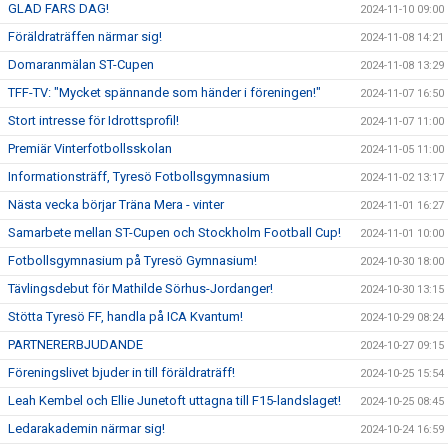
GLAD FARS DAG!
2024-11-10 09:00
Föräldraträffen närmar sig!
2024-11-08 14:21
Domaranmälan ST-Cupen
2024-11-08 13:29
TFF-TV: "Mycket spännande som händer i föreningen!"
2024-11-07 16:50
Stort intresse för Idrottsprofil!
2024-11-07 11:00
Premiär Vinterfotbollsskolan
2024-11-05 11:00
Informationsträff, Tyresö Fotbollsgymnasium
2024-11-02 13:17
Nästa vecka börjar Träna Mera - vinter
2024-11-01 16:27
Samarbete mellan ST-Cupen och Stockholm Football Cup!
2024-11-01 10:00
Fotbollsgymnasium på Tyresö Gymnasium!
2024-10-30 18:00
Tävlingsdebut för Mathilde Sörhus-Jordanger!
2024-10-30 13:15
Stötta Tyresö FF, handla på ICA Kvantum!
2024-10-29 08:24
PARTNERERBJUDANDE
2024-10-27 09:15
Föreningslivet bjuder in till föräldraträff!
2024-10-25 15:54
Leah Kembel och Ellie Junetoft uttagna till F15-landslaget!
2024-10-25 08:45
Ledarakademin närmar sig!
2024-10-24 16:59