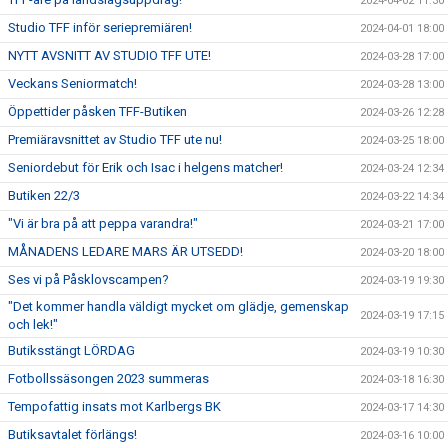
2024-04-02 11:30
Studio TFF inför seriepremiären!
2024-04-01 18:00
NYTT AVSNITT AV STUDIO TFF UTE!
2024-03-28 17:00
Veckans Seniormatch!
2024-03-28 13:00
Öppettider påsken TFF-Butiken
2024-03-26 12:28
Premiäravsnittet av Studio TFF ute nu!
2024-03-25 18:00
Seniordebut för Erik och Isac i helgens matcher!
2024-03-24 12:34
Butiken 22/3
2024-03-22 14:34
"Vi är bra på att peppa varandra!"
2024-03-21 17:00
MÅNADENS LEDARE MARS ÄR UTSEDD!
2024-03-20 18:00
Ses vi på Påsklovscampen?
2024-03-19 19:30
"Det kommer handla väldigt mycket om glädje, gemenskap
2024-03-19 17:15
och lek!"
Butiksstängt LÖRDAG
2024-03-19 10:30
Fotbollssäsongen 2023 summeras
2024-03-18 16:30
Tempofattig insats mot Karlbergs BK
2024-03-17 14:30
Butiksavtalet förlängs!
2024-03-16 10:00