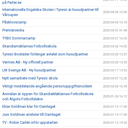
på Parter.se
Internationella Engelska Skolan i Tyresö är huvudpartner till
2025-04-04 16:00
Vårcupen
Påsklovscamp
2025-04-03 10:18
Premiärvecka
2025-03-31 01:48
TYBO Sommarcamp
2025-03-27 16:55
Skandiamäklarnas Fotbollsskola
2025-03-26 14:05
Tyresö Bostäder förlänger avtalet som huvudpartner
2025-03-20 13:37
Värmex AB - Ny officiell partner
2025-03-20 13:35
LW Sverige AB - Ny huvudpartner
2025-03-17 13:55
Nytt samarbete med Tyresö skola
2025-03-07 12:26
Viktigt meddelande angående personuppgiftsincident
2025-02-05 16:39
Anmälan är öppen för SkandiaMäklarnas Fotbollsskola
2025-01-26 16:12
och Älgots Fotbollslekis
Elise Goldman klar för Damlaget
2025-01-15 17:00
Juni Goldman ansluter till Damlaget
2025-01-14 17:00
TV - Robin Carlén inför uppstarten
2025-01-12 19:25