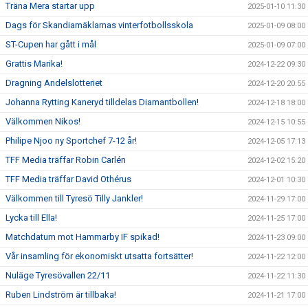
Träna Mera startar upp
2025-01-10 11:30
Dags för Skandiamäklarnas vinterfotbollsskola
2025-01-09 08:00
ST-Cupen har gått i mål
2025-01-09 07:00
Grattis Marika!
2024-12-22 09:30
Dragning Andelslotteriet
2024-12-20 20:55
Johanna Rytting Kaneryd tilldelas Diamantbollen!
2024-12-18 18:00
Välkommen Nikos!
2024-12-15 10:55
Philipe Njoo ny Sportchef 7-12 år!
2024-12-05 17:13
TFF Media träffar Robin Carlén
2024-12-02 15:20
TFF Media träffar David Othérus
2024-12-01 10:30
Välkommen till Tyresö Tilly Jankler!
2024-11-29 17:00
Lycka till Ella!
2024-11-25 17:00
Matchdatum mot Hammarby IF spikad!
2024-11-23 09:00
Vår insamling för ekonomiskt utsatta fortsätter!
2024-11-22 12:00
Nuläge Tyresövallen 22/11
2024-11-22 11:30
Ruben Lindström är tillbaka!
2024-11-21 17:00