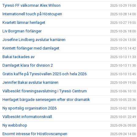
Tyresö FF välkomnar Alex Wilson
2025-10-29 19:00
Internationell touch på Höstcupen
2025-10-28 14:00
Kvartett lämnar herrlaget
2025-10-27 19:55
Liv Borgman förlänger
2025-10-26 18:00
Josefine Lindberg avslutar karriären
2025-10-24 13:00
Kvintett förlänger med damlaget
2025-10-15 14:42
Bakai tackades av
2025-10-13 11:33
Damlaget klara för division 2
2025-10-13 11:30
Gratis kaffe på Tyresövallen 2025 och hela 2026
2025-10-10 15:45
Jennifer Bakai avslutar karriären
2025-10-09 19:00
Välbesökt föreningsavslutning i Tyresö Centrum
2025-10-06 10:10
Herrlaget bärgade seriesegern efter stor dramatik
2025-10-05 23:36
Ny sportslig organisation 2026
2025-10-02 18:00
Välbesökt informationskväll
2025-10-01 22:49
Ny webbshop
2025-09-26 09:00
Enormt intresse för Höstlovscampen
2025-09-24 14:00