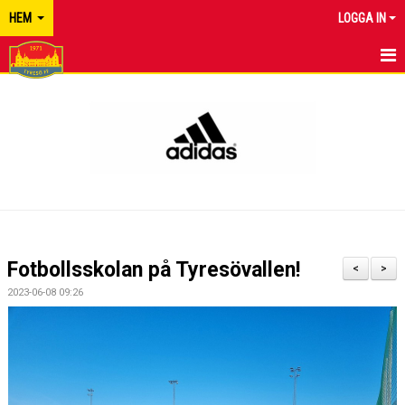
HEM
LOGGA IN
TYRESÖ FF
NYHETER
KALENDER
MATCHER
KONTAKT
Fotbollsskolan på Tyresövallen!
<
>
2023-06-08 09:26