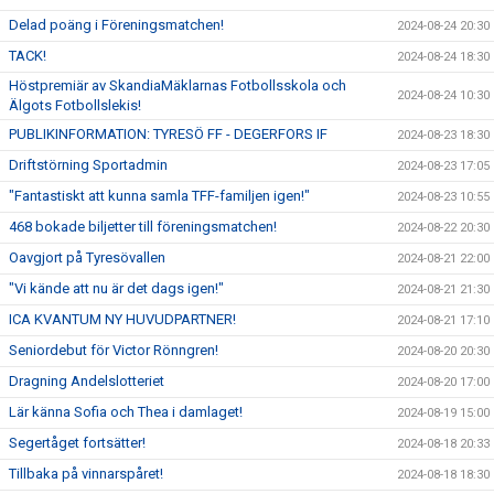
Delad poäng i Föreningsmatchen!
2024-08-24 20:30
TACK!
2024-08-24 18:30
Höstpremiär av SkandiaMäklarnas Fotbollsskola och
2024-08-24 10:30
Älgots Fotbollslekis!
PUBLIKINFORMATION: TYRESÖ FF - DEGERFORS IF
2024-08-23 18:30
Driftstörning Sportadmin
2024-08-23 17:05
"Fantastiskt att kunna samla TFF-familjen igen!"
2024-08-23 10:55
468 bokade biljetter till föreningsmatchen!
2024-08-22 20:30
Oavgjort på Tyresövallen
2024-08-21 22:00
"Vi kände att nu är det dags igen!"
2024-08-21 21:30
ICA KVANTUM NY HUVUDPARTNER!
2024-08-21 17:10
Seniordebut för Victor Rönngren!
2024-08-20 20:30
Dragning Andelslotteriet
2024-08-20 17:00
Lär känna Sofia och Thea i damlaget!
2024-08-19 15:00
Segertåget fortsätter!
2024-08-18 20:33
Tillbaka på vinnarspåret!
2024-08-18 18:30