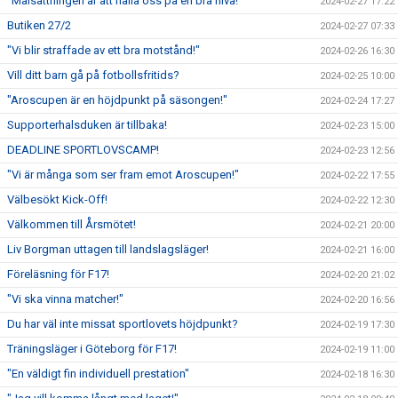
"Målsättningen är att hålla oss på en bra nivå!"
2024-02-27 17:22
Butiken 27/2
2024-02-27 07:33
"Vi blir straffade av ett bra motstånd!"
2024-02-26 16:30
Vill ditt barn gå på fotbollsfritids?
2024-02-25 10:00
"Aroscupen är en höjdpunkt på säsongen!"
2024-02-24 17:27
Supporterhalsduken är tillbaka!
2024-02-23 15:00
DEADLINE SPORTLOVSCAMP!
2024-02-23 12:56
"Vi är många som ser fram emot Aroscupen!"
2024-02-22 17:55
Välbesökt Kick-Off!
2024-02-22 12:30
Välkommen till Årsmötet!
2024-02-21 20:00
Liv Borgman uttagen till landslagsläger!
2024-02-21 16:00
Föreläsning för F17!
2024-02-20 21:02
"Vi ska vinna matcher!"
2024-02-20 16:56
Du har väl inte missat sportlovets höjdpunkt?
2024-02-19 17:30
Träningsläger i Göteborg för F17!
2024-02-19 11:00
"En väldigt fin individuell prestation"
2024-02-18 16:30