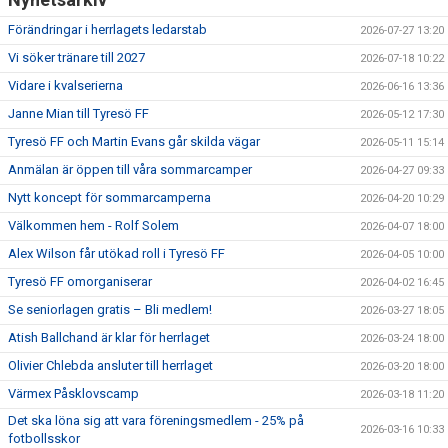
Förändringar i herrlagets ledarstab
2026-07-27 13:20
Vi söker tränare till 2027
2026-07-18 10:22
Vidare i kvalserierna
2026-06-16 13:36
Janne Mian till Tyresö FF
2026-05-12 17:30
Tyresö FF och Martin Evans går skilda vägar
2026-05-11 15:14
Anmälan är öppen till våra sommarcamper
2026-04-27 09:33
Nytt koncept för sommarcamperna
2026-04-20 10:29
Välkommen hem - Rolf Solem
2026-04-07 18:00
Alex Wilson får utökad roll i Tyresö FF
2026-04-05 10:00
Tyresö FF omorganiserar
2026-04-02 16:45
Se seniorlagen gratis – Bli medlem!
2026-03-27 18:05
Atish Ballchand är klar för herrlaget
2026-03-24 18:00
Olivier Chlebda ansluter till herrlaget
2026-03-20 18:00
Värmex Påsklovscamp
2026-03-18 11:20
Det ska löna sig att vara föreningsmedlem - 25% på
2026-03-16 10:33
fotbollsskor