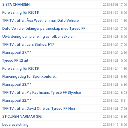
SISTA CHANSEN!
2023-12-01 17:00
Föreläsning för F2011!
2023-11-30 18:00
TFF-TV träffar: Åsa Westhammar, Dafo Vehicle
2023-11-30 11:30
Dafo Vehicle förlänger partnerskap med Tyresö FF
2023-11-29 17:00
Utvärdering och planering av fotbollsskolan!
2023-11-28 18:00
TFF-TV träffar: Lars Sörhus, F17
2023-11-27 17:00
Planrapport 27/11
2023-11-27 12:50
Tyresö FF 52 år!
2023-11-25 10:00
Föreläsning för F2013!
2023-11-24 11:30
Planeringsdag för Sportkontoret!
2023-11-23 18:30
Planrapport 23/11
2023-11-23 16:10
TFF-TV träffar: Pia Kaufmann, Tyresö FF Styrelse
2023-11-22 18:03
Planrapport 22/11
2023-11-22 15:11
TFF-TV träffar: David Othérus, Tyresö FF Herr
2023-11-21 17:28
ST-CUPEN NÄRMAR SIG!
2023-11-20 18:10
Ledaravslutning
2023-11-19 18:00