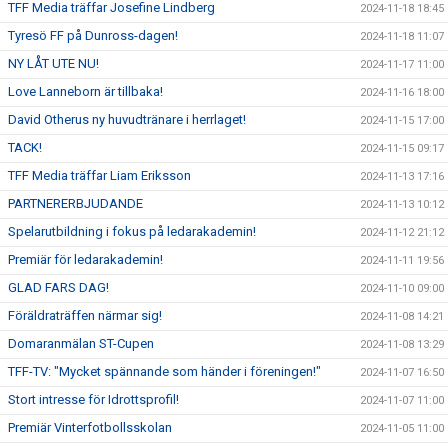
TFF Media träffar Josefine Lindberg
2024-11-18 18:45
Tyresö FF på Dunross-dagen!
2024-11-18 11:07
NY LÅT UTE NU!
2024-11-17 11:00
Love Lanneborn är tillbaka!
2024-11-16 18:00
David Otherus ny huvudtränare i herrlaget!
2024-11-15 17:00
TACK!
2024-11-15 09:17
TFF Media träffar Liam Eriksson
2024-11-13 17:16
PARTNERERBJUDANDE
2024-11-13 10:12
Spelarutbildning i fokus på ledarakademin!
2024-11-12 21:12
Premiär för ledarakademin!
2024-11-11 19:56
GLAD FARS DAG!
2024-11-10 09:00
Föräldraträffen närmar sig!
2024-11-08 14:21
Domaranmälan ST-Cupen
2024-11-08 13:29
TFF-TV: "Mycket spännande som händer i föreningen!"
2024-11-07 16:50
Stort intresse för Idrottsprofil!
2024-11-07 11:00
Premiär Vinterfotbollsskolan
2024-11-05 11:00