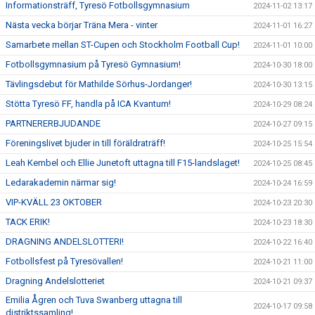
Informationsträff, Tyresö Fotbollsgymnasium
2024-11-02 13:17
Nästa vecka börjar Träna Mera - vinter
2024-11-01 16:27
Samarbete mellan ST-Cupen och Stockholm Football Cup!
2024-11-01 10:00
Fotbollsgymnasium på Tyresö Gymnasium!
2024-10-30 18:00
Tävlingsdebut för Mathilde Sörhus-Jordanger!
2024-10-30 13:15
Stötta Tyresö FF, handla på ICA Kvantum!
2024-10-29 08:24
PARTNERERBJUDANDE
2024-10-27 09:15
Föreningslivet bjuder in till föräldraträff!
2024-10-25 15:54
Leah Kembel och Ellie Junetoft uttagna till F15-landslaget!
2024-10-25 08:45
Ledarakademin närmar sig!
2024-10-24 16:59
VIP-KVÄLL 23 OKTOBER
2024-10-23 20:30
TACK ERIK!
2024-10-23 18:30
DRAGNING ANDELSLOTTERI!
2024-10-22 16:40
Fotbollsfest på Tyresövallen!
2024-10-21 11:00
Dragning Andelslotteriet
2024-10-21 09:37
Emilia Ågren och Tuva Swanberg uttagna till
2024-10-17 09:58
distriktssamling!