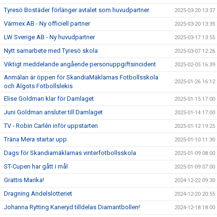
Tyresö Bostäder förlänger avtalet som huvudpartner
2025-03-20 13:37
Värmex AB - Ny officiell partner
2025-03-20 13:35
LW Sverige AB - Ny huvudpartner
2025-03-17 13:55
Nytt samarbete med Tyresö skola
2025-03-07 12:26
Viktigt meddelande angående personuppgiftsincident
2025-02-05 16:39
Anmälan är öppen för SkandiaMäklarnas Fotbollsskola
2025-01-26 16:12
och Älgots Fotbollslekis
Elise Goldman klar för Damlaget
2025-01-15 17:00
Juni Goldman ansluter till Damlaget
2025-01-14 17:00
TV - Robin Carlén inför uppstarten
2025-01-12 19:25
Träna Mera startar upp
2025-01-10 11:30
Dags för Skandiamäklarnas vinterfotbollsskola
2025-01-09 08:00
ST-Cupen har gått i mål
2025-01-09 07:00
Grattis Marika!
2024-12-22 09:30
Dragning Andelslotteriet
2024-12-20 20:55
Johanna Rytting Kaneryd tilldelas Diamantbollen!
2024-12-18 18:00