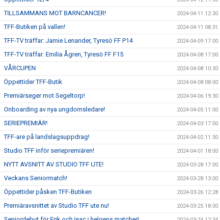
TILLSAMMANS MOT BARNCANCER!
2024-04-11 12:30
TFF-Butiken på vallen!
2024-04-11 08:31
TFF-TV träffar: Jamie Lenander, Tyresö FF P14
2024-04-09 17:00
TFF-TV träffar: Emilia Ågren, Tyresö FF F15
2024-04-08 17:00
VÅRCUPEN
2024-04-08 10:30
Öppettider TFF-Butik
2024-04-08 08:00
Premiärseger mot Segeltorp!
2024-04-06 19:30
Onboarding av nya ungdomsledare!
2024-04-05 11:00
SERIEPREMIÄR!
2024-04-03 17:00
TFF-are på landslagsuppdrag!
2024-04-02 11:30
Studio TFF inför seriepremiären!
2024-04-01 18:00
NYTT AVSNITT AV STUDIO TFF UTE!
2024-03-28 17:00
Veckans Seniormatch!
2024-03-28 13:00
Öppettider påsken TFF-Butiken
2024-03-26 12:28
Premiäravsnittet av Studio TFF ute nu!
2024-03-25 18:00
Seniordebut för Erik och Isac i helgens matcher!
2024-03-24 12:34