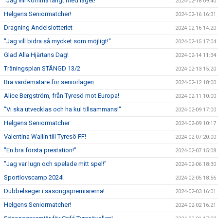
"Jag vill komma långt med laget!"
2024-02-18 09:40
Helgens Seniormatcher!
2024-02-16 16:31
Dragning Andelslotteriet
2024-02-16 14:20
"Jag vill bidra så mycket som möjligt!"
2024-02-15 17:04
Glad Alla Hjärtans Dag!
2024-02-14 11:34
Träningsplan STÄNGD 13/2
2024-02-13 15:20
Bra värdemätare för seniorlagen
2024-02-12 18:00
Alice Bergström, från Tyresö mot Europa!
2024-02-11 10:00
"Vi ska utvecklas och ha kul tillsammans!"
2024-02-09 17:00
Helgens Seniormatcher
2024-02-09 10:17
Valentina Wallin till Tyresö FF!
2024-02-07 20:00
"En bra första prestation!"
2024-02-07 15:08
"Jag var lugn och spelade mitt spel!"
2024-02-06 18:30
Sportlovscamp 2024!
2024-02-05 18:56
Dubbelseger i säsongspremiärerna!
2024-02-03 16:01
Helgens Seniormatcher!
2024-02-02 16:21