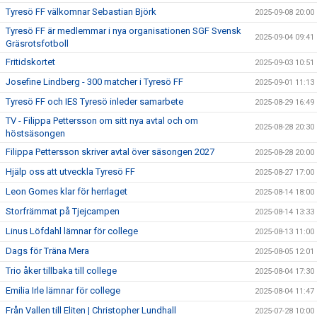
Tyresö FF välkomnar Sebastian Björk
2025-09-08 20:00
Tyresö FF är medlemmar i nya organisationen SGF Svensk
2025-09-04 09:41
Gräsrotsfotboll
Fritidskortet
2025-09-03 10:51
Josefine Lindberg - 300 matcher i Tyresö FF
2025-09-01 11:13
Tyresö FF och IES Tyresö inleder samarbete
2025-08-29 16:49
TV - Filippa Pettersson om sitt nya avtal och om
2025-08-28 20:30
höstsäsongen
Filippa Pettersson skriver avtal över säsongen 2027
2025-08-28 20:00
Hjälp oss att utveckla Tyresö FF
2025-08-27 17:00
Leon Gomes klar för herrlaget
2025-08-14 18:00
Storfrämmat på Tjejcampen
2025-08-14 13:33
Linus Löfdahl lämnar för college
2025-08-13 11:00
Dags för Träna Mera
2025-08-05 12:01
Trio åker tillbaka till college
2025-08-04 17:30
Emilia Irle lämnar för college
2025-08-04 11:47
Från Vallen till Eliten | Christopher Lundhall
2025-07-28 10:00