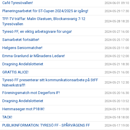
Café Tyresövallen!
2024-06-01 09:10
Planeringsarbetet för ST-Cupen 2024/2025 är igång!
2024-05-29 17:30
TFF-TV träffar: Malin Olastuen, Blockansvarig 7-12
2024-05-28 18:20
Tyresövallen
Tyresö FF, en viktig arbetsgivare för unga!
2024-05-27 16:00
Samarbetet fortsätter!
2024-05-25 17:00
Helgens Seniormatcher!
2024-05-23 11:00
Emma Granlund är Månadens Ledare!
2024-05-22 12:00
Dragning Andelslotteriet
2024-05-21 18:30
GRATTIS ALICE!
2024-05-21 16:00
Tyresö FF presenterar sitt kommunikationsarbete på StFF
2024-05-21 12:30
Nätverksträff!
Föreningsmatch mot Degerfors IF!
2024-05-20 16:30
Dragning Andelslotteriet
2024-05-20 13:52
Hemmaseger mot P18 IK!
2024-05-19 19:00
TACK!
2024-05-18 18:00
PUBLIKINFORMATION: TYRESÖ FF - SPÅRVÄGENS FF
2024-05-17 19:00