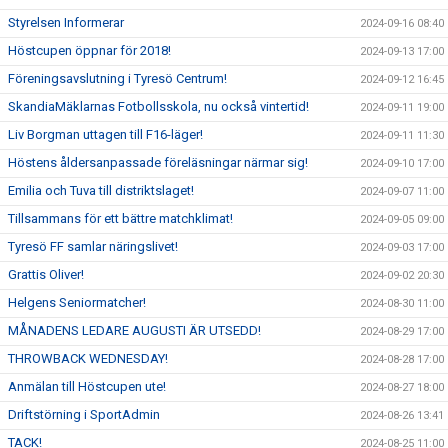
Styrelsen Informerar
2024-09-16 08:40
Höstcupen öppnar för 2018!
2024-09-13 17:00
Föreningsavslutning i Tyresö Centrum!
2024-09-12 16:45
SkandiaMäklarnas Fotbollsskola, nu också vintertid!
2024-09-11 19:00
Liv Borgman uttagen till F16-läger!
2024-09-11 11:30
Höstens åldersanpassade föreläsningar närmar sig!
2024-09-10 17:00
Emilia och Tuva till distriktslaget!
2024-09-07 11:00
Tillsammans för ett bättre matchklimat!
2024-09-05 09:00
Tyresö FF samlar näringslivet!
2024-09-03 17:00
Grattis Oliver!
2024-09-02 20:30
Helgens Seniormatcher!
2024-08-30 11:00
MÅNADENS LEDARE AUGUSTI ÄR UTSEDD!
2024-08-29 17:00
THROWBACK WEDNESDAY!
2024-08-28 17:00
Anmälan till Höstcupen ute!
2024-08-27 18:00
Driftstörning i SportAdmin
2024-08-26 13:41
TACK!
2024-08-25 11:00