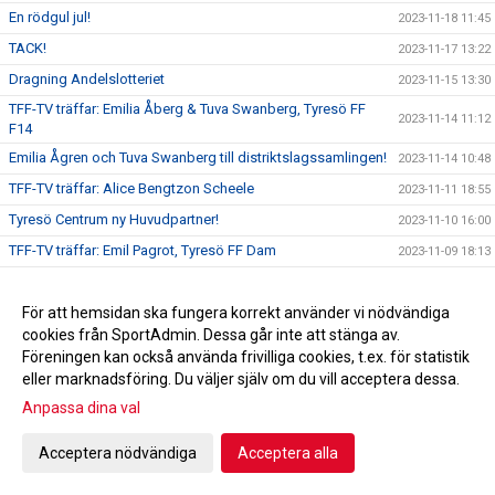
En rödgul jul!
2023-11-18 11:45
TACK!
2023-11-17 13:22
Dragning Andelslotteriet
2023-11-15 13:30
TFF-TV träffar: Emilia Åberg & Tuva Swanberg, Tyresö FF
2023-11-14 11:12
F14
Emilia Ågren och Tuva Swanberg till distriktslagssamlingen!
2023-11-14 10:48
TFF-TV träffar: Alice Bengtzon Scheele
2023-11-11 18:55
Tyresö Centrum ny Huvudpartner!
2023-11-10 16:00
TFF-TV träffar: Emil Pagrot, Tyresö FF Dam
2023-11-09 18:13
Alice Bengtzon Scheele till Tyresö FF Dam!
2023-11-08 19:00
TFF-TV träffar: Adam Bergström, Tyresö FF P18
För att hemsidan ska fungera korrekt använder vi nödvändiga
2023-11-08 11:00
cookies från SportAdmin. Dessa går inte att stänga av.
Adam Bergström ny huvudtränare i P18!
2023-11-07 19:00
Föreningen kan också använda frivilliga cookies, t.ex. för statistik
Ledarakademin närmar sig!
2023-11-07 16:41
eller marknadsföring. Du väljer själv om du vill acceptera dessa.
Tyresö FF mot psykisk ohälsa!
2023-11-05 09:48
Anpassa dina val
Hjälp oss utveckla Tyresö FF!
2023-11-03 17:00
Acceptera nödvändiga
Acceptera alla
Emil Pagrot ny huvudtränare för damlaget!
2023-11-01 17:00