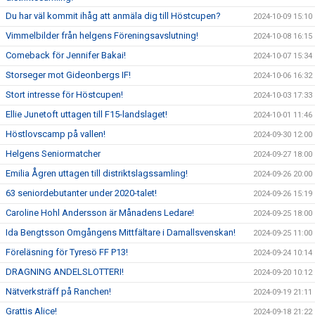
Du har väl kommit ihåg att anmäla dig till Höstcupen?
2024-10-09 15:10
Vimmelbilder från helgens Föreningsavslutning!
2024-10-08 16:15
Comeback för Jennifer Bakai!
2024-10-07 15:34
Storseger mot Gideonbergs IF!
2024-10-06 16:32
Stort intresse för Höstcupen!
2024-10-03 17:33
Ellie Junetoft uttagen till F15-landslaget!
2024-10-01 11:46
Höstlovscamp på vallen!
2024-09-30 12:00
Helgens Seniormatcher
2024-09-27 18:00
Emilia Ågren uttagen till distriktslagssamling!
2024-09-26 20:00
63 seniordebutanter under 2020-talet!
2024-09-26 15:19
Caroline Hohl Andersson är Månadens Ledare!
2024-09-25 18:00
Ida Bengtsson Omgångens Mittfältare i Damallsvenskan!
2024-09-25 11:00
Föreläsning för Tyresö FF P13!
2024-09-24 10:14
DRAGNING ANDELSLOTTERI!
2024-09-20 10:12
Nätverksträff på Ranchen!
2024-09-19 21:11
Grattis Alice!
2024-09-18 21:22