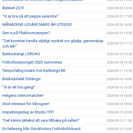
Butiken 22/3
2024-03-22 14:34
"Vi är bra på att peppa varandra!"
2024-03-21 17:00
MÅNADENS LEDARE MARS ÄR UTSEDD!
2024-03-20 18:00
Ses vi på Påsklovscampen?
2024-03-19 19:30
"Det kommer handla väldigt mycket om glädje, gemenskap
2024-03-19 17:15
och lek!"
Butiksstängt LÖRDAG
2024-03-19 10:30
Fotbollssäsongen 2023 summeras
2024-03-18 16:30
Tempofattig insats mot Karlbergs BK
2024-03-17 14:30
Butiksavtalet förlängs!
2024-03-16 10:00
"Vi är ett bra gäng!"
2024-03-15 16:35
Helgens Seniormatcher!
2024-03-14 18:00
Stort intresse för Vårcupen!
2024-03-13 18:00
Inspelningsdag av Studio TFF!
2024-03-12 20:30
"Det känns jättekul att vara tillbaka på vallen!"
2024-03-12 11:00
En hälsning från Stockholms Fotbollsförbund
2024-03-12 10:00