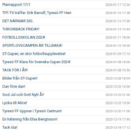
Planrapport 17/1
2024-01-17 12:56
TFF-TV träffar: Erik Barrulf, Tyresö FF Herr
2024-01-16 17:28
DET NÄRMAR SIG..
2024-01-15 17:00
THROWBACK FRIDAY!
2024-01-12 15:44
FOTBOLLSSKOLAN 2024!
2024-01-11 18:00
SPORTLOVSCAMPEN ÄR TILLBAKA!
2024-01-10 18:00
ST-Cupen, en stor fotbollsupplevelse!
2024-01-09 17:15
Tyresö FF klara för Svenska Cupen 2024!
2024-01-08 18:00
TACK FÖR I ÅR!
2024-01-08 10:36
Bilder från ST-Cupen!
2023-12-28 18:09
Dan före dan!
2023-12-25 14:00
God Jul och Gott Nytt År!
2023-12-23 21:00
Lycka till Alice!
2023-12-22 13:00
Tyresö FF öppnar i Tyresö Centrum!
2023-12-20 11:00
En hälsning från Elsa Bengtsson!
2023-12-19 17:46
Tack Ida!
2023-12-18 17:12