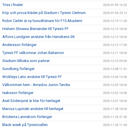
Triss i finaler
2026-01-05 16:52
Köp och prova kläder på Stadium i Tyresö Centrum
2026-01-04 23:12
Robin Carlén är ny huvudtränare för F15 Akademi
2025-12-19 11:00
Hisham Shnawa återvänder till Tyresö FF
2025-12-15 18:00
Alfons Lundgren ansluter från Hanvikens SK
2025-12-13 18:00
Andersson förlänger
2025-12-12 17:00
Tyresö FF välkomnar Johan Bahamon
2025-12-11 18:00
Stadium tillbaka som partner
2025-12-10 09:00
Sundberg förlänger
2025-12-08 11:41
Wickleys Latio ansluter till Tyresö FF
2025-12-04 15:00
Välkommen hem - Amadou Junior Tandia
2025-12-03 18:00
Isaksson förlänger
2025-12-02 14:00
Axel Söderqvist är klar för herrlaget
2025-12-01 18:00
Marcus Lupinski ansluter till herrlaget
2025-11-28 18:00
Bröderna Lanneborn förlänger
2025-11-24 21:00
Black week på Tyresövallen
2025-11-24 11:40