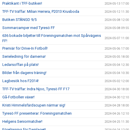
Praktikant i TFF-butiken!
2024-05-13 17:00
TFF-TV träffar: Milian Herrera, P2013 Krusboda
2024-05-12 11:30
Butiken STÄNGD 9/5
2024-05-08 12:00
Sommarcamper med Tyresö FF
2024-05-08 09:55
636 bokade biljetter till Föreningsmatchen mot Spårvägens
2024-05-07 11:00
FF!
Premiär för Drive-In Fotboll!
2024-05-06 17:00
Serieledning för damerna!
2024-05-05 18:00
Ledarsoffan på plats!
2024-05-04 12:30
Bilder från dagens träning!
2024-05-04 10:30
Lagbesök hos F2014!
2024-05-02 12:00
TFF-TV träffar: Indra Njoo, Tyresö FF F17
2024-04-30 18:00
Gå-Fotbollen växer!
2024-04-30 12:10
Kristi Himmelsfärdscupen närmar sig!
2024-04-28 18:00
Tyresö FF presenterar: Föreningsmatchen
2024-04-26 12:10
Helgens Seniormatcher!
2024-04-25 11:30
Föreläsning för Damlaget!
2024-04-24 12:00