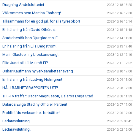
Dragning Andelslotteriet
2023-12-18 15:25
Välkommen hem Martina Ehnberg!
2023-12-16 17:30
Tillsammans för en god jul, för alla tyresöbor!
2023-12-16 13:14
En hälsning från David Othérus!
2023-12-15 11:48
Studiebesök hos Djurgårdens IF
2023-12-14 11:30
En hälsning från Ella Bergström!
2023-12-13 17:40
Malin Olastuen ny blockansvarig!
2023-12-12 17:10
Ellie Junetoft till Malmö FF!
2023-12-11 12:52
Oskar Kaufmann ny verksamhetsansvarig
2023-12-10 17:00
En hälsning från Ludwig Holmgren!
2023-12-09 15:00
HÅLLBARHETSRAPPORTEN UTE!
2023-12-08 17:50
TFF-TV träffar: Oscar Magnusson, Dalarös Eviga Städ
2023-12-08 11:33
Dalarös Eviga Städ ny Officiell Partner!
2023-12-07 17:00
Profilfritids verksamhet fortsätter!
2023-12-06 17:00
Ledaravslutning!
2023-12-05 08:41
Ledaravslutning!
2023-12-02 15:00