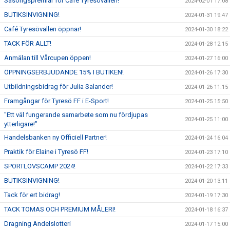
Säsongspremiär för Café Tyresövallen!
2024-02-01 17:08
BUTIKSINVIGNING!
2024-01-31 19:47
Café Tyresövallen öppnar!
2024-01-30 18:22
TACK FÖR ALLT!
2024-01-28 12:15
Anmälan till Vårcupen öppen!
2024-01-27 16:00
ÖPPNINGSERBJUDANDE 15% I BUTIKEN!
2024-01-26 17:30
Utbildningsbidrag för Julia Salander!
2024-01-26 11:15
Framgångar för Tyresö FF i E-Sport!
2024-01-25 15:50
"Ett väl fungerande samarbete som nu fördjupas
2024-01-25 11:00
ytterligare!"
Handelsbanken ny Officiell Partner!
2024-01-24 16:04
Praktik för Elaine i Tyresö FF!
2024-01-23 17:10
SPORTLOVSCAMP 2024!
2024-01-22 17:33
BUTIKSINVIGNING!
2024-01-20 13:11
Tack för ert bidrag!
2024-01-19 17:30
TACK TOMAS OCH PREMIUM MÅLERI!
2024-01-18 16:37
Dragning Andelslotteri
2024-01-17 15:00