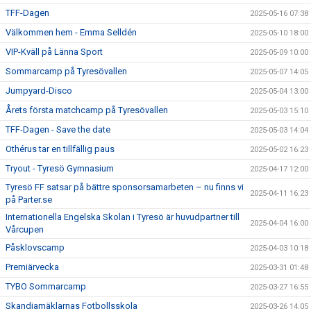
TFF-Dagen
2025-05-16 07:38
Välkommen hem - Emma Selldén
2025-05-10 18:00
VIP-Kväll på Länna Sport
2025-05-09 10:00
Sommarcamp på Tyresövallen
2025-05-07 14:05
Jumpyard-Disco
2025-05-04 13:00
Årets första matchcamp på Tyresövallen
2025-05-03 15:10
TFF-Dagen - Save the date
2025-05-03 14:04
Othérus tar en tillfällig paus
2025-05-02 16:23
Tryout - Tyresö Gymnasium
2025-04-17 12:00
Tyresö FF satsar på bättre sponsorsamarbeten – nu finns vi
2025-04-11 16:23
på Parter.se
Internationella Engelska Skolan i Tyresö är huvudpartner till
2025-04-04 16:00
Vårcupen
Påsklovscamp
2025-04-03 10:18
Premiärvecka
2025-03-31 01:48
TYBO Sommarcamp
2025-03-27 16:55
Skandiamäklarnas Fotbollsskola
2025-03-26 14:05