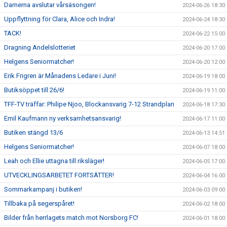
Damerna avslutar vårsäsongen!
2024-06-26 18:30
Uppflyttning för Clara, Alice och Indra!
2024-06-24 18:30
TACK!
2024-06-22 15:00
Dragning Andelslotteriet
2024-06-20 17:00
Helgens Seniormatcher!
2024-06-20 12:00
Erik Frigren är Månadens Ledare i Juni!
2024-06-19 18:00
Butiksöppet till 26/6!
2024-06-19 11:00
TFF-TV träffar: Philipe Njoo, Blockansvarig 7-12 Strandplan
2024-06-18 17:30
Emil Kaufmann ny verksamhetsansvarig!
2024-06-17 11:00
Butiken stängd 13/6
2024-06-13 14:51
Helgens Seniormatcher!
2024-06-07 18:00
Leah och Ellie uttagna till riksläger!
2024-06-05 17:00
UTVECKLINGSARBETET FORTSÄTTER!
2024-06-04 16:00
Sommarkampanj i butiken!
2024-06-03 09:00
Tillbaka på segerspåret!
2024-06-02 18:00
Bilder från herrlagets match mot Norsborg FC!
2024-06-01 18:00