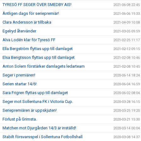
TYRESÖ FF SEGER ÖVER SMEDBY AIS!
2021-06-08 22:45
Äntligen dags för seriepremiär!
2021-06-06 19:33
Clara Andersson är tillbaka
2021-04-09 10:08
Egelryd återvänder
2021-03-05 09:59
Alva Lodén klar för Tyresö FF
2021-02-25 11:17
Ella Bergström flyttas upp till damlaget
2021-02-12 09:15
Elsa Bengtsson flyttas upp till damlaget
2021-02-08 10:46
Anton Solem förstärker damlagets ledarteam
2021-02-08 10:45
Seger i premiären!
2020-06-14 18:24
Serien startar 14/6!
2020-06-04 16:59
Sara Frigren flyttas upp till damlaget
2020-06-02 08:04
Seger mot Sollentuna FK i Victoria Cup.
2020-03-28 16:15
Seriepremiären är uppskjuten!
2020-03-25 19:20
Förlust på Grimsta.
2020-03-21 15:30
Matchen mot Djurgården 14/3 är inställd!
2020-03-14 00:04
Stabilt försvarsspel i Sollentuna Fotbollshall
2020-03-08 14:37