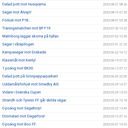
Delad pott mot Husqvarna.
2023-08-21 08:26
Seger mot Älvsjö!
2023-08-15 07:30
Förlust mot P18...
2023-08-07 03:28
Träningsmatchen mot BP F19
2023-07-30 14:22
Malmborg lägger skorna på hyllan
2023-07-02 10:30
Seger i vårepilogen
2023-07-01 21:25
Kämpaseger mot Enskede.
2023-06-22 14:12
Klassmål mot Kenty!
2023-06-19 07:02
1 poäng mot BK30.
2023-06-12 07:12
Delad pott på Grönpepparparken!
2023-06-05 22:00
Uddamålsförlust mot Smedby AIS.
2023-05-29 14:51
Vidare i Svenska Cupen
2023-05-29 13:53
Strandh och Tyresö FF går skilda vägar
2023-05-26 10:18
0 poäng mot Segeltorp!
2023-05-22 13:44
Drömstart mot Degerfors!
2023-05-15 07:16
0 poäng mot Boo FF.
2023-05-07 14:55