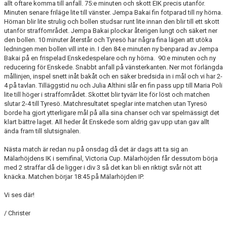
allt oftare komma till anfall. 75:e minuten och skott EIK precis utanför.
Minuten senare friläge lite till vänster. Jempa Bakai fin fotparad till ny hörna.
Hörnan blir lite strulig och bollen studsar runt lite innan den blir till ett skott
utanför straffområdet. Jempa Bakai plockar återigen lungt och säkert ner
den bollen. 10 minuter återstår och Tyresö har några fina lägen att utöka
ledningen men bollen vill inte in. I den 84:e minuten ny benparad av Jempa
Bakai på en frispelad Enskedespelare och ny hörna. 90:e minuten och ny
reducering för Enskede. Snabbt anfall på vänsterkanten. Ner mot förlängda
mållinjen, inspel snett inåt bakåt och en säker bredsida in i mål och vi har 2-
4 på tavlan. Tilläggstid nu och Julia Althini slår en fin pass upp till Maria Poli
lite till höger i straffområdet. Skottet blir tyvärr lite för löst och matchen
slutar 2-4 till Tyresö. Matchresultatet speglar inte matchen utan Tyresö
borde ha gjort ytterligare mål på alla sina chanser och var spelmässigt det
klart bättre laget. All heder åt Enskede som aldrig gav upp utan gav allt
ända fram till slutsignalen.
Nästa match är redan nu på onsdag då det är dags att ta sig an
Mälarhöjdens IK i semifinal, Victoria Cup. Mälarhöjden får dessutom börja
med 2 straffar då de ligger i div 3 så det kan bli en riktigt svår nöt att
knäcka. Matchen börjar 18:45 på Mälarhöjden IP.
Vi ses där!
/ Christer