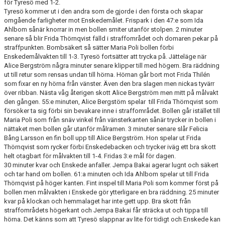
för Tyresö med 1-2.
Tyresö kommer ut i den andra som de gjorde i den första och skapar
omgående farligheter mot Enskedemålet. Frispark i den 47:e som Ida
Ahlbom sånär knorrar in men bollen smiter utanför stolpen. 2 minuter
senare så blir Frida Thörnqvist fälld i straffområdet och domaren pekar på
straffpunkten. Bombsäkert så sätter Maria Poli bollen förbi
Enskedemålvakten till 1-3. Tyresö fortsätter att trycka på. Jätteläge när
Alice Bergström några minuter senare klipper till med högern. Bra räddning
ut till retur som rensas undan till hörna. Hörnan går bort mot Frida Thilén
som fixar en ny hörna från vänster. Även den bra slagen men nickas tyvärr
över ribban. Nästa våg återigen skott Alice Bergström men mitt på målvakt
den gången. 55:e minuten, Alice Bergstöm spelar till Frida Thörnqvist som
försöker ta sig förbi sin bevakare inne i straffområdet. Bollen går istället till
Maria Poli som från snäv vinkel från vänsterkanten sånär trycker in bollen i
nättaket men bollen går utanför målramen. 3 minuter senare slår Felicia
Bång Larsson en fin boll upp till Alice Bergström. Hon spelar ut Frida
Thörnqvist som rycker förbi Enskedebacken och trycker iväg ett bra skott
helt otagbart för målvakten till 1-4. Fridas 3:e mål för dagen.
30 minuter kvar och Enskede anfaller. Jempa Bakai agerar lugnt och säkert
och tar hand om bollen. 61:a minuten och Ida Ahlbom spelar ut till Frida
Thörnqvist på höger kanten. Fint inspel till Maria Poli som kommer först på
bollen men målvakten i Enskede gör ytterligare en bra räddning. 25 minuter
kvar på klockan och hemmalaget har inte gett upp. Bra skott från
straffområdets högerkant och Jempa Bakai får sträcka ut och tippa till
hörna. Det känns som att Tyresö slappnar av lite för tidigt och Enskede kan