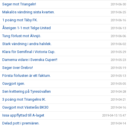
Seger mot Triangeln!
2019-06-30
Makalös vändning sista kvarten.
2019-06-25
1 poäng mot Täby FK.
2019-06-16
Återigen 1-1 mot Telge United
2019-06-13
Tung förlust mot Älvsjö.
2019-06-06
Stark vändning i andra halvlek.
2019-06-02
Klara för Semifinal i Victoria Cup.
2019-05-29
Damerna vidare i Svenska Cupen!!
2019-05-23
Seger över Örebro!
2019-05-19
Första förlusten är ett faktum.
2019-05-13
Oavgjort igen.
2019-05-05
Sen kvittering på Tyresövallen
2019-04-28
3 poäng mot Triangelns IK.
2019-04-21
Oavgjort mot Västerås BK30
2019-04-16
Issa uppflyttad till A-laget
2019-04-15 15:47
Delad pott i premiären.
2019-04-14