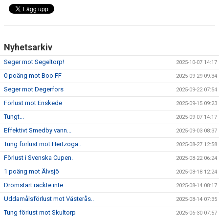
Nyhetsarkiv
Seger mot Segeltorp!
2025-10-07 14:17
0 poäng mot Boo FF
2025-09-29 09:34
Seger mot Degerfors
2025-09-22 07:54
Förlust mot Enskede
2025-09-15 09:23
Tungt...
2025-09-07 14:17
Effektivt Smedby vann...
2025-09-03 08:37
Tung förlust mot Hertzöga..
2025-08-27 12:58
Förlust i Svenska Cupen.
2025-08-22 06:24
1 poäng mot Älvsjö
2025-08-18 12:24
Drömstart räckte inte...
2025-08-14 08:17
Uddamålsförlust mot Västerås..
2025-08-14 07:35
Tung förlust mot Skultorp
2025-06-30 07:57