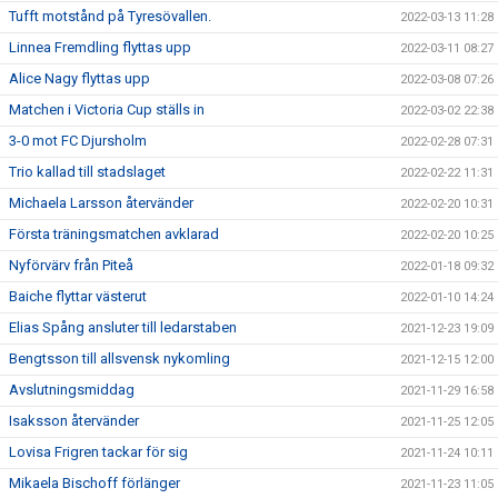
Tufft motstånd på Tyresövallen.
2022-03-13 11:28
Linnea Fremdling flyttas upp
2022-03-11 08:27
Alice Nagy flyttas upp
2022-03-08 07:26
Matchen i Victoria Cup ställs in
2022-03-02 22:38
3-0 mot FC Djursholm
2022-02-28 07:31
Trio kallad till stadslaget
2022-02-22 11:31
Michaela Larsson återvänder
2022-02-20 10:31
Första träningsmatchen avklarad
2022-02-20 10:25
Nyförvärv från Piteå
2022-01-18 09:32
Baiche flyttar västerut
2022-01-10 14:24
Elias Spång ansluter till ledarstaben
2021-12-23 19:09
Bengtsson till allsvensk nykomling
2021-12-15 12:00
Avslutningsmiddag
2021-11-29 16:58
Isaksson återvänder
2021-11-25 12:05
Lovisa Frigren tackar för sig
2021-11-24 10:11
Mikaela Bischoff förlänger
2021-11-23 11:05