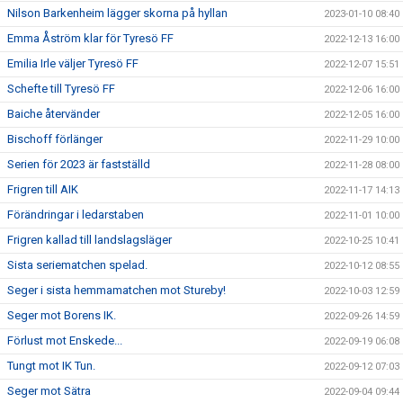
Nilson Barkenheim lägger skorna på hyllan
2023-01-10 08:40
Emma Åström klar för Tyresö FF
2022-12-13 16:00
Emilia Irle väljer Tyresö FF
2022-12-07 15:51
Schefte till Tyresö FF
2022-12-06 16:00
Baiche återvänder
2022-12-05 16:00
Bischoff förlänger
2022-11-29 10:00
Serien för 2023 är fastställd
2022-11-28 08:00
Frigren till AIK
2022-11-17 14:13
Förändringar i ledarstaben
2022-11-01 10:00
Frigren kallad till landslagsläger
2022-10-25 10:41
Sista seriematchen spelad.
2022-10-12 08:55
Seger i sista hemmamatchen mot Stureby!
2022-10-03 12:59
Seger mot Borens IK.
2022-09-26 14:59
Förlust mot Enskede...
2022-09-19 06:08
Tungt mot IK Tun.
2022-09-12 07:03
Seger mot Sätra
2022-09-04 09:44