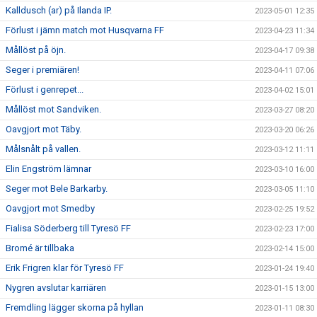
Kalldusch (ar) på Ilanda IP.
2023-05-01 12:35
Förlust i jämn match mot Husqvarna FF
2023-04-23 11:34
Mållöst på öjn.
2023-04-17 09:38
Seger i premiären!
2023-04-11 07:06
Förlust i genrepet...
2023-04-02 15:01
Mållöst mot Sandviken.
2023-03-27 08:20
Oavgjort mot Täby.
2023-03-20 06:26
Målsnålt på vallen.
2023-03-12 11:11
Elin Engström lämnar
2023-03-10 16:00
Seger mot Bele Barkarby.
2023-03-05 11:10
Oavgjort mot Smedby
2023-02-25 19:52
Fialisa Söderberg till Tyresö FF
2023-02-23 17:00
Bromé är tillbaka
2023-02-14 15:00
Erik Frigren klar för Tyresö FF
2023-01-24 19:40
Nygren avslutar karriären
2023-01-15 13:00
Fremdling lägger skorna på hyllan
2023-01-11 08:30