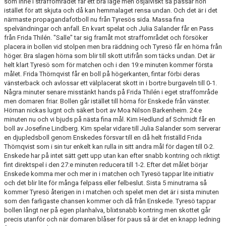
som inne i straffområdet får ett bra läge men osjälviskt så passar hon
istället för att skjuta och då kan hemmalaget rensa undan. Och det är i det
närmaste propagandafotboll nu från Tyresös sida. Massa fina
spelvändningar och anfall. En kvart spelat och Julia Salander får en Pass
från Frida Thilén. "Salle" tar sig framåt mot straffområdet och försöker
placera in bollen vid stolpen men bra räddning och Tyresö får en hörna från
höger. Bra slagen hörna som blir till skott utifrån som täcks undan. Det är
helt klart Tyresö som för matchen och i den 19:e minuten kommer första
målet. Frida Thörnqvist får en boll på högerkanten, fintar förbi deras
vänsterback och avlossar ett välplacerat skott in i bortre burgaveln till 0-1.
Några minuter senare misstänkt hands på Frida Thilén i eget straffområde
men domaren friar. Bollen går istället till hörna för Enskede från vänster.
Hörnan nickas lugnt och säkert bort av Moa Nilson Barkenheim. 24:e
minuten nu och vi bjuds på nästa fina mål. Kim Hedlund af Schmidt får en
boll av Josefine Lindberg. Kim spelar vidare till Julia Salander som serverar
en djupledsboll genom Enskedes försvar till en då helt friställd Frida
Thörnqvist som i sin tur enkelt kan rulla in sitt andra mål för dagen till 0-2.
Enskede har på intet sätt gett upp utan kan efter snabb kontring och riktigt
fint direktspel i den 27:e minuten reducera till 1-2. Efter det målet börjar
Enskede komma mer och mer in i matchen och Tyresö tappar lite initiativ
och det blir lite för många felpass eller felbeslut. Sista 5 minutrarna så
kommer Tyresö återigen in i matchen och spelet men det är i sista minuten
som den farligaste chansen kommer och då från Enskede. Tyresö tappar
bollen långt ner på egen planhalva, blixtsnabb kontring men skottet går
precis utanför och när domaren blåser för paus så är det en knapp ledning