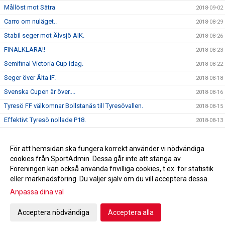
Mållöst mot Sätra
2018-09-02
Carro om nuläget..
2018-08-29
Stabil seger mot Älvsjö AIK.
2018-08-26
FINALKLARA!!
2018-08-23
Semifinal Victoria Cup idag.
2018-08-22
Seger över Älta IF.
2018-08-18
Svenska Cupen är över....
2018-08-16
Tyresö FF välkomnar Bollstanäs till Tyresövallen.
2018-08-15
Effektivt Tyresö nollade P18.
2018-08-13
Seger över DFK Värmbol.
2018-08-06
Seger mot AIK.
För att hemsidan ska fungera korrekt använder vi nödvändiga
2018-02-03
cookies från SportAdmin. Dessa går inte att stänga av.
Ida " Bengan " Bengtsson är klar för 2020 !
2010-12-11
Föreningen kan också använda frivilliga cookies, t.ex. för statistik
eller marknadsföring. Du väljer själv om du vill acceptera dessa.
Anpassa dina val
Cookie-inställningar
Gå till Webbversion
Acceptera nödvändiga
Acceptera alla