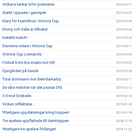
Vickans tankar inför premiären
2019-04-11
Starkt Uppsala i genrepet
2019-04-07
Klara för kvartsfinal i Victoria Cup.
2019-04-04
Emmy och Salle är tillbaka!
2019-03-26
Inställd match!
2019-03-23
Damerna vidare i Victoria Cup
2019-03-11
Victoria Cup Livesänds
2019-03-09
Förlust trots bra insats mot DIF.
2019-03-02
Djurgården på besök
2019-02-28
Total dominans mot Bele Barkarby.
2019-02-17
Se våra matcher när det passar DIG
2019-02-13
3-0 mot Enskede
2019-02-10
Vickan reflekterar...
2019-01-24
Ytterligare uppdateringar kring truppen!
2019-01-14
Tre spelare uppflyttade till damtruppen
2018-12-10
Ytterligare tre spelare förlänger!
2018-11-22