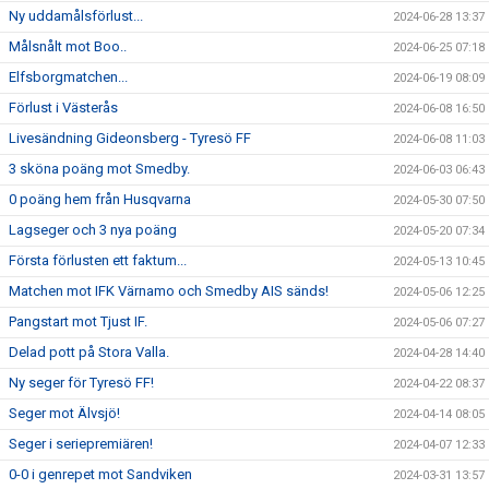
Ny uddamålsförlust...
2024-06-28 13:37
Målsnålt mot Boo..
2024-06-25 07:18
Elfsborgmatchen...
2024-06-19 08:09
Förlust i Västerås
2024-06-08 16:50
Livesändning Gideonsberg - Tyresö FF
2024-06-08 11:03
3 sköna poäng mot Smedby.
2024-06-03 06:43
0 poäng hem från Husqvarna
2024-05-30 07:50
Lagseger och 3 nya poäng
2024-05-20 07:34
Första förlusten ett faktum...
2024-05-13 10:45
Matchen mot IFK Värnamo och Smedby AIS sänds!
2024-05-06 12:25
Pangstart mot Tjust IF.
2024-05-06 07:27
Delad pott på Stora Valla.
2024-04-28 14:40
Ny seger för Tyresö FF!
2024-04-22 08:37
Seger mot Älvsjö!
2024-04-14 08:05
Seger i seriepremiären!
2024-04-07 12:33
0-0 i genrepet mot Sandviken
2024-03-31 13:57