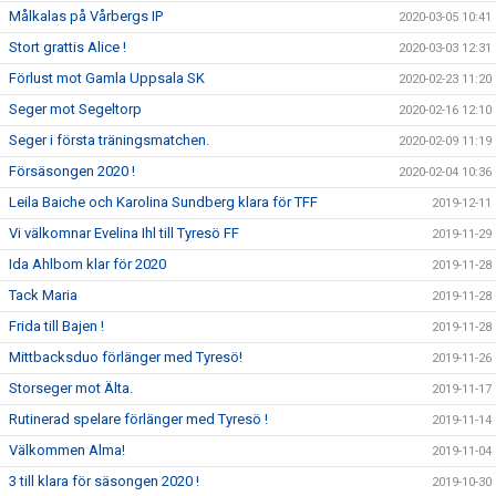
Målkalas på Vårbergs IP
2020-03-05 10:41
Stort grattis Alice !
2020-03-03 12:31
Förlust mot Gamla Uppsala SK
2020-02-23 11:20
Seger mot Segeltorp
2020-02-16 12:10
Seger i första träningsmatchen.
2020-02-09 11:19
Försäsongen 2020 !
2020-02-04 10:36
Leila Baiche och Karolina Sundberg klara för TFF
2019-12-11
Vi välkomnar Evelina Ihl till Tyresö FF
2019-11-29
Ida Ahlbom klar för 2020
2019-11-28
Tack Maria
2019-11-28
Frida till Bajen !
2019-11-28
Mittbacksduo förlänger med Tyresö!
2019-11-26
Storseger mot Älta.
2019-11-17
Rutinerad spelare förlänger med Tyresö !
2019-11-14
Välkommen Alma!
2019-11-04
3 till klara för säsongen 2020 !
2019-10-30