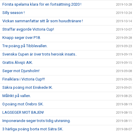
Första spelarna klara för en fortsättning 2020 !
2019-10-28
Silly season !
2019-10-24
Vickan sammanfattar sitt år som huvudtränare !
2019-10-14
Straffar avgjorde Victoria Cup!
2019-10-07
Knapp seger över P18.
2019-09-28
Tre poäng på Tibblevallen.
2019-09-23
Svenska Cupen är över trots heroisk insats..
2019-09-19
Grattis Älvsjö AIK.
2019-09-15
Seger mot Djursholm!
2019-09-08
Finalklara i Victoria Cup!!!
2019-09-05
Säkra poäng mot Enskede IK.
2019-09-01
Målrikt på vallen.
2019-08-25
0 poäng mot Örebro SK.
2019-08-19
LAGSEGER MOT BAJEN!
2019-08-15
Imponerande seger trots tidig utvisning.
2019-08-11
3 härliga poäng borta mot Sätra SK.
2019-08-07