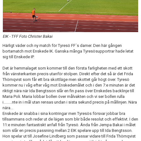
EIK - TFF Foto Christer Bakai
Härligt väder och ny match för Tyresö FF´s damer. Den här gången
bortamatch mot Enskede IK. Ganska många Tyresösupportrar hade letat
sig till Enskede IP.
Det är hemmalaget som kommer till den första farligheten med ett skott
från vänsterkanten precis utanför stolpen. Direkt efter det så är det Frida
Thörnqvist som får ett bra skottläge men skottet går högt över. Tyresö
kommer nu i våg efter våg mot Enskedemålet och i den 7:e minuten är det
riktigt nära när Ida Bengtsson slår en fin pass över Enskedes backlinje till
Maria Poli. Maria lobbar bollen över målvakten och vi ser bollen rulla
i.........nte in i mål utan rensas undan i sista sekund precis på mållinjen. Nära
nära...
Enskede är snabba i sina kontringar men Tyresös försvar jobbar bra
tillsammans och reder ut de lägen som blir både resolut och effektivt. I den
11:e minuten fantastiskt anfall från Tyresö. Ända från Jempa Bakai i målet
som slår en precis passning mellan 2 EIK spelare upp till Ida Bengtsson.
Hon spelar ut till Josefine Lindberg som passar vidare till Frida Thörnqvist