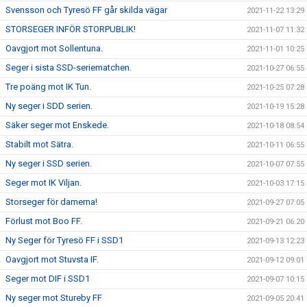
Svensson och Tyresö FF går skilda vägar
2021-11-22 13:29
STORSEGER INFÖR STORPUBLIK!
2021-11-07 11:32
Oavgjort mot Sollentuna.
2021-11-01 10:25
Seger i sista SSD-seriematchen.
2021-10-27 06:55
Tre poäng mot IK Tun.
2021-10-25 07:28
Ny seger i SDD serien.
2021-10-19 15:28
Säker seger mot Enskede.
2021-10-18 08:54
Stabilt mot Sätra.
2021-10-11 06:55
Ny seger i SSD serien.
2021-10-07 07:55
Seger mot IK Viljan.
2021-10-03 17:15
Storseger för damerna!
2021-09-27 07:05
Förlust mot Boo FF.
2021-09-21 06:20
Ny Seger för Tyresö FF i SSD1
2021-09-13 12:23
Oavgjort mot Stuvsta IF.
2021-09-12 09:01
Seger mot DIF i SSD1
2021-09-07 10:15
Ny seger mot Stureby FF
2021-09-05 20:41