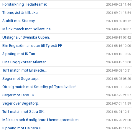
Förstärkning i ledarteamet
2021-09-02 11:44
Thörnqvist är tillbaka
2021-09-01 13:54
Stabilt mot Stureby.
2021-08-30 08:12
Målrik match mot Sollentuna.
2021-08-22 09:07
Utslagna ur Svenska Cupen.
2021-08-19 07:42
Elin Engström ansluter till Tyresö FF
2021-08-16 10:00
3 poäng mot IK Tun
2021-08-15 13:25
Lina Bogg korsar Atlanten
2021-08-15 10:00
Tuff match mot Enskede...
2021-08-08 10:31
Seger mot Segeltorp!
2021-08-05 08:20
Otrolig match mot Smedby på Tyresövallen!
2021-08-01 10:33
Seger mot Täby FK
2021-07-25 21:37
Seger över Segeltorp.
2021-07-01 11:59
Tuff match mot Sätra SK.
2021-06-24 12:41
Målkalas och 6 målgörare i hemmapremiären.
2021-06-20 21:50
3 poäng mot Dalhem IF.
2021-06-13 11:05