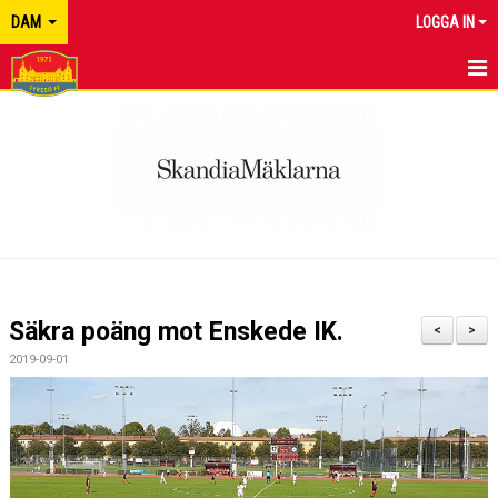
DAM
LOGGA IN
HEM
NYHETER
KALENDER
MATCHER
TRUPPEN
Säkra poäng mot Enskede IK.
<
>
BILDGALLERI
2019-09-01
DOKUMENT
KONTAKT