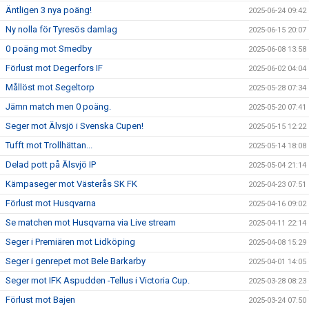
Äntligen 3 nya poäng!
2025-06-24 09:42
Ny nolla för Tyresös damlag
2025-06-15 20:07
0 poäng mot Smedby
2025-06-08 13:58
Förlust mot Degerfors IF
2025-06-02 04:04
Mållöst mot Segeltorp
2025-05-28 07:34
Jämn match men 0 poäng.
2025-05-20 07:41
Seger mot Älvsjö i Svenska Cupen!
2025-05-15 12:22
Tufft mot Trollhättan...
2025-05-14 18:08
Delad pott på Älsvjö IP
2025-05-04 21:14
Kämpaseger mot Västerås SK FK
2025-04-23 07:51
Förlust mot Husqvarna
2025-04-16 09:02
Se matchen mot Husqvarna via Live stream
2025-04-11 22:14
Seger i Premiären mot Lidköping
2025-04-08 15:29
Seger i genrepet mot Bele Barkarby
2025-04-01 14:05
Seger mot IFK Aspudden -Tellus i Victoria Cup.
2025-03-28 08:23
Förlust mot Bajen
2025-03-24 07:50