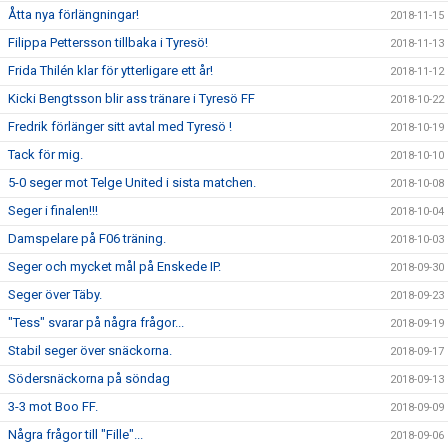
Åtta nya förlängningar!
2018-11-15
Filippa Pettersson tillbaka i Tyresö!
2018-11-13
Frida Thilén klar för ytterligare ett år!
2018-11-12
Kicki Bengtsson blir ass tränare i Tyresö FF
2018-10-22
Fredrik förlänger sitt avtal med Tyresö !
2018-10-19
Tack för mig.
2018-10-10
5-0 seger mot Telge United i sista matchen.
2018-10-08
Seger i finalen!!!
2018-10-04
Damspelare på F06 träning.
2018-10-03
Seger och mycket mål på Enskede IP.
2018-09-30
Seger över Täby.
2018-09-23
"Tess" svarar på några frågor...
2018-09-19
Stabil seger över snäckorna.
2018-09-17
Södersnäckorna på söndag
2018-09-13
3-3 mot Boo FF.
2018-09-09
Några frågor till "Fille"...
2018-09-06