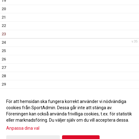
19
20
21
22
23
v.35
24
25
26
27
28
29
30
v.36
31
För att hemsidan ska fungera korrekt använder vi nödvändiga
cookies från SportAdmin. Dessa går inte att stänga av.
Föreningen kan också använda frivilliga cookies, t.ex. för statistik
eller marknadsföring. Du väljer själv om du vill acceptera dessa.
Anpassa dina val
Cookie-inställningar
Gå till Webbversion