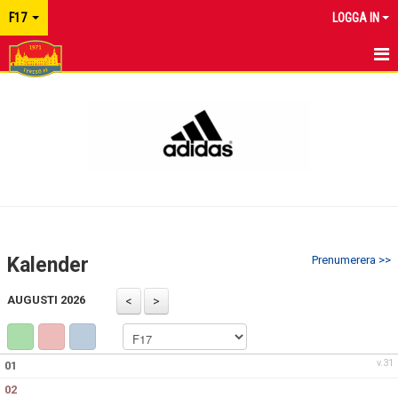
F17
LOGGA IN
HEM
NYHETER
KALENDER
MATCHER
TRUPPEN
Kalender
Prenumerera >>
BILDGALLERI
AUGUSTI 2026
DOKUMENT
KONTAKT
v.31
01
02