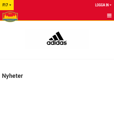
F17
LOGGA IN
HEM
NYHETER
KALENDER
MATCHER
TRUPPEN
Nyheter
BILDGALLERI
DOKUMENT
KONTAKT