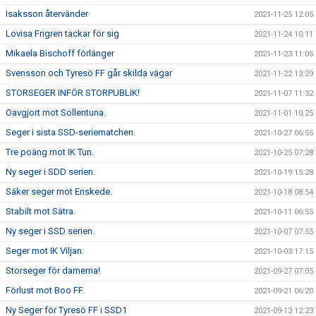
Isaksson återvänder
2021-11-25 12:05
Lovisa Frigren tackar för sig
2021-11-24 10:11
Mikaela Bischoff förlänger
2021-11-23 11:05
Svensson och Tyresö FF går skilda vägar
2021-11-22 13:29
STORSEGER INFÖR STORPUBLIK!
2021-11-07 11:32
Oavgjort mot Sollentuna.
2021-11-01 10:25
Seger i sista SSD-seriematchen.
2021-10-27 06:55
Tre poäng mot IK Tun.
2021-10-25 07:28
Ny seger i SDD serien.
2021-10-19 15:28
Säker seger mot Enskede.
2021-10-18 08:54
Stabilt mot Sätra.
2021-10-11 06:55
Ny seger i SSD serien.
2021-10-07 07:55
Seger mot IK Viljan.
2021-10-03 17:15
Storseger för damerna!
2021-09-27 07:05
Förlust mot Boo FF.
2021-09-21 06:20
Ny Seger för Tyresö FF i SSD1
2021-09-13 12:23