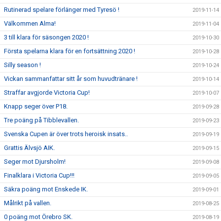
Rutinerad spelare förlänger med Tyresö !
2019-11-14
Välkommen Alma!
2019-11-04
3 till klara för säsongen 2020 !
2019-10-30
Första spelarna klara för en fortsättning 2020 !
2019-10-28
Silly season !
2019-10-24
Vickan sammanfattar sitt år som huvudtränare !
2019-10-14
Straffar avgjorde Victoria Cup!
2019-10-07
Knapp seger över P18.
2019-09-28
Tre poäng på Tibblevallen.
2019-09-23
Svenska Cupen är över trots heroisk insats..
2019-09-19
Grattis Älvsjö AIK.
2019-09-15
Seger mot Djursholm!
2019-09-08
Finalklara i Victoria Cup!!!
2019-09-05
Säkra poäng mot Enskede IK.
2019-09-01
Målrikt på vallen.
2019-08-25
0 poäng mot Örebro SK.
2019-08-19