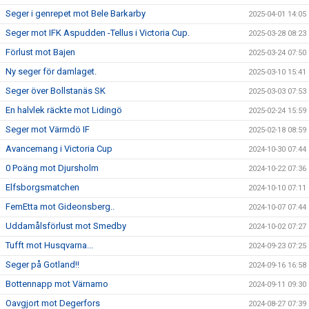
Seger i genrepet mot Bele Barkarby
2025-04-01 14:05
Seger mot IFK Aspudden -Tellus i Victoria Cup.
2025-03-28 08:23
Förlust mot Bajen
2025-03-24 07:50
Ny seger för damlaget.
2025-03-10 15:41
Seger över Bollstanäs SK
2025-03-03 07:53
En halvlek räckte mot Lidingö
2025-02-24 15:59
Seger mot Värmdö IF
2025-02-18 08:59
Avancemang i Victoria Cup
2024-10-30 07:44
0 Poäng mot Djursholm
2024-10-22 07:36
Elfsborgsmatchen
2024-10-10 07:11
FemEtta mot Gideonsberg..
2024-10-07 07:44
Uddamålsförlust mot Smedby
2024-10-02 07:27
Tufft mot Husqvarna...
2024-09-23 07:25
Seger på Gotland!!
2024-09-16 16:58
Bottennapp mot Värnamo
2024-09-11 09:30
Oavgjort mot Degerfors
2024-08-27 07:39