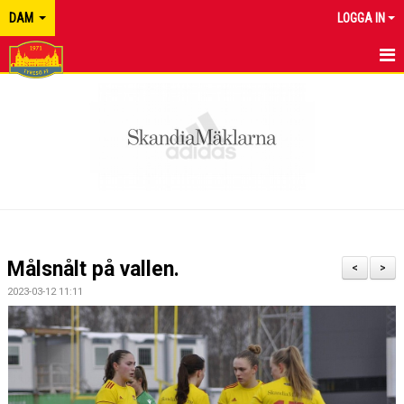
DAM
LOGGA IN
HEM
NYHETER
KALENDER
MATCHER
TRUPPEN
Målsnålt på vallen.
<
>
BILDGALLERI
2023-03-12 11:11
DOKUMENT
KONTAKT