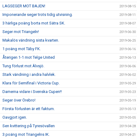
LAGSEGER MOT BAJEN!
2019-08-15
Imponerande seger trots tidig utvisning.
2019-08-11
3 härliga poäng borta mot Sätra SK.
2019-08-07
Seger mot Triangeln!
2019-06-30
Makalös vändning sista kvarten.
2019-06-25
1 poäng mot Täby FK.
2019-06-16
Återigen 1-1 mot Telge United
2019-06-13
Tung förlust mot Älvsjö.
2019-06-06
Stark vändning i andra halvlek.
2019-06-02
Klara för Semifinal i Victoria Cup.
2019-05-29
Damerna vidare i Svenska Cupen!!
2019-05-23
Seger över Örebro!
2019-05-19
Första förlusten är ett faktum.
2019-05-13
Oavgjort igen.
2019-05-05
Sen kvittering på Tyresövallen
2019-04-28
3 poäng mot Triangelns IK.
2019-04-21