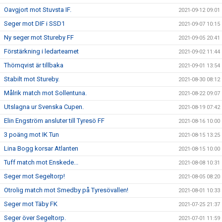
Oavgjort mot Stuvsta IF.
2021-09-12 09:01
Seger mot DIF i SSD1
2021-09-07 10:15
Ny seger mot Stureby FF
2021-09-05 20:41
Förstärkning i ledarteamet
2021-09-02 11:44
Thörnqvist är tillbaka
2021-09-01 13:54
Stabilt mot Stureby.
2021-08-30 08:12
Målrik match mot Sollentuna.
2021-08-22 09:07
Utslagna ur Svenska Cupen.
2021-08-19 07:42
Elin Engström ansluter till Tyresö FF
2021-08-16 10:00
3 poäng mot IK Tun
2021-08-15 13:25
Lina Bogg korsar Atlanten
2021-08-15 10:00
Tuff match mot Enskede...
2021-08-08 10:31
Seger mot Segeltorp!
2021-08-05 08:20
Otrolig match mot Smedby på Tyresövallen!
2021-08-01 10:33
Seger mot Täby FK
2021-07-25 21:37
Seger över Segeltorp.
2021-07-01 11:59