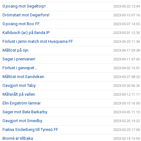
0 poäng mot Segeltorp!
2023-05-22 13:44
Drömstart mot Degerfors!
2023-05-15 07:16
0 poäng mot Boo FF.
2023-05-07 14:55
Kalldusch (ar) på Ilanda IP.
2023-05-01 12:35
Förlust i jämn match mot Husqvarna FF
2023-04-23 11:34
Mållöst på öjn.
2023-04-17 09:38
Seger i premiären!
2023-04-11 07:06
Förlust i genrepet...
2023-04-02 15:01
Mållöst mot Sandviken.
2023-03-27 08:20
Oavgjort mot Täby.
2023-03-20 06:26
Målsnålt på vallen.
2023-03-12 11:11
Elin Engström lämnar
2023-03-10 16:00
Seger mot Bele Barkarby.
2023-03-05 11:10
Oavgjort mot Smedby
2023-02-25 19:52
Fialisa Söderberg till Tyresö FF
2023-02-23 17:00
Bromé är tillbaka
2023-02-14 15:00