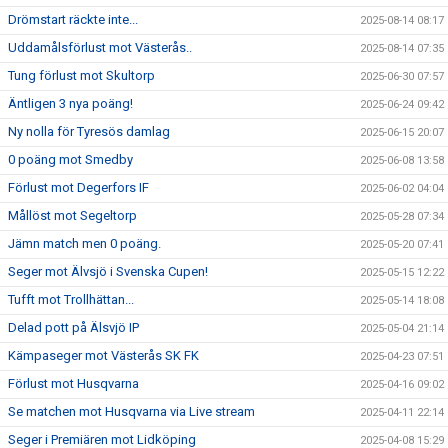
Drömstart räckte inte...
2025-08-14 08:17
Uddamålsförlust mot Västerås..
2025-08-14 07:35
Tung förlust mot Skultorp
2025-06-30 07:57
Äntligen 3 nya poäng!
2025-06-24 09:42
Ny nolla för Tyresös damlag
2025-06-15 20:07
0 poäng mot Smedby
2025-06-08 13:58
Förlust mot Degerfors IF
2025-06-02 04:04
Mållöst mot Segeltorp
2025-05-28 07:34
Jämn match men 0 poäng.
2025-05-20 07:41
Seger mot Älvsjö i Svenska Cupen!
2025-05-15 12:22
Tufft mot Trollhättan...
2025-05-14 18:08
Delad pott på Älsvjö IP
2025-05-04 21:14
Kämpaseger mot Västerås SK FK
2025-04-23 07:51
Förlust mot Husqvarna
2025-04-16 09:02
Se matchen mot Husqvarna via Live stream
2025-04-11 22:14
Seger i Premiären mot Lidköping
2025-04-08 15:29