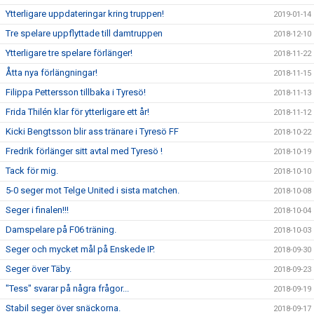
Ytterligare uppdateringar kring truppen!
2019-01-14
Tre spelare uppflyttade till damtruppen
2018-12-10
Ytterligare tre spelare förlänger!
2018-11-22
Åtta nya förlängningar!
2018-11-15
Filippa Pettersson tillbaka i Tyresö!
2018-11-13
Frida Thilén klar för ytterligare ett år!
2018-11-12
Kicki Bengtsson blir ass tränare i Tyresö FF
2018-10-22
Fredrik förlänger sitt avtal med Tyresö !
2018-10-19
Tack för mig.
2018-10-10
5-0 seger mot Telge United i sista matchen.
2018-10-08
Seger i finalen!!!
2018-10-04
Damspelare på F06 träning.
2018-10-03
Seger och mycket mål på Enskede IP.
2018-09-30
Seger över Täby.
2018-09-23
"Tess" svarar på några frågor...
2018-09-19
Stabil seger över snäckorna.
2018-09-17