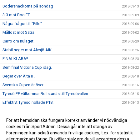
Södersnäckorna på söndag
2018-09-13
3-3 mot Boo FF.
2018-09-09
Några frågor till "Fille"...
2018-09-06
Mållöst mot Sätra
2018-09-02
Carro om nuläget..
2018-08-29
Stabil seger mot Älvsjö AIK.
2018-08-26
FINALKLARA!!
2018-08-23
Semifinal Victoria Cup idag.
2018-08-22
Seger över Älta IF.
2018-08-18
Svenska Cupen är över....
2018-08-16
Tyresö FF välkomnar Bollstanäs till Tyresövallen.
2018-08-15
Effektivt Tyresö nollade P18.
2018-08-13
Seger över DFK Värmbol.
2018-08-06
Seger mot AIK.
För att hemsidan ska fungera korrekt använder vi nödvändiga
2018-02-03
cookies från SportAdmin. Dessa går inte att stänga av.
Ida " Bengan " Bengtsson är klar för 2020 !
2010-12-11
Föreningen kan också använda frivilliga cookies, t.ex. för statistik
eller marknadsföring. Du väljer själv om du vill acceptera dessa.