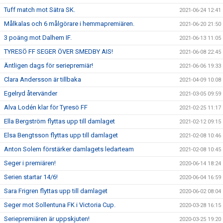
Tuff match mot Sätra SK.
2021-06-24 12:41
Målkalas och 6 målgörare i hemmapremiären.
2021-06-20 21:50
3 poäng mot Dalhem IF.
2021-06-13 11:05
TYRESÖ FF SEGER ÖVER SMEDBY AIS!
2021-06-08 22:45
Äntligen dags för seriepremiär!
2021-06-06 19:33
Clara Andersson är tillbaka
2021-04-09 10:08
Egelryd återvänder
2021-03-05 09:59
Alva Lodén klar för Tyresö FF
2021-02-25 11:17
Ella Bergström flyttas upp till damlaget
2021-02-12 09:15
Elsa Bengtsson flyttas upp till damlaget
2021-02-08 10:46
Anton Solem förstärker damlagets ledarteam
2021-02-08 10:45
Seger i premiären!
2020-06-14 18:24
Serien startar 14/6!
2020-06-04 16:59
Sara Frigren flyttas upp till damlaget
2020-06-02 08:04
Seger mot Sollentuna FK i Victoria Cup.
2020-03-28 16:15
Seriepremiären är uppskjuten!
2020-03-25 19:20