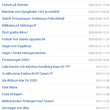
Förlust på Grimsta.
2020-03-21 15:30
Matchen mot Djurgården 14/3 är inställd!
2020-03-14 00:04
Stabilt försvarsspel i Sollentuna Fotbollshall
2020-03-08 14:37
Målkalas på Vårbergs IP
2020-03-05 10:41
Stort grattis Alice !
2020-03-03 12:31
Förlust mot Gamla Uppsala SK
2020-02-23 11:20
Seger mot Segeltorp
2020-02-16 12:10
Seger i första träningsmatchen.
2020-02-09 11:19
Försäsongen 2020 !
2020-02-04 10:36
Leila Baiche och Karolina Sundberg klara för TFF
2019-12-11
Vi välkomnar Evelina Ihl till Tyresö FF
2019-11-29
Ida Ahlbom klar för 2020
2019-11-28
Tack Maria
2019-11-28
Frida till Bajen !
2019-11-28
Mittbacksduo förlänger med Tyresö!
2019-11-26
Storseger mot Älta.
2019-11-17