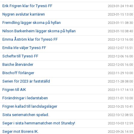
Erik Frigren klar för Tyresö FF
2023-01-24 19:40
Nygren avslutar karriären
2023-01-15 13:00
Fremdling lägger skorna på hyllan
2023-01-11 08:30
Nilson Barkenheim lägger skorna på hyllan
2023-01-10 08:40
Emma Åström klar för Tyresö FF
2022-12-13 16:00
Emilia Irle väljer Tyresö FF
2022-12-07 15:51
Schefte till Tyresö FF
2022-12-06 16:00
Baiche återvänder
2022-12-05 16:00
Bischoff förlänger
2022-11-29 10:00
Serien för 2023 är fastställd
2022-11-28 08:00
Frigren till AIK
2022-11-17 14:13
Förändringar i ledarstaben
2022-11-01 10:00
Frigren kallad till landslagsläger
2022-10-25 10:41
Sista seriematchen spelad.
2022-10-12 08:55
Seger i sista hemmamatchen mot Stureby!
2022-10-03 12:59
Seger mot Borens IK.
2022-09-26 14:59