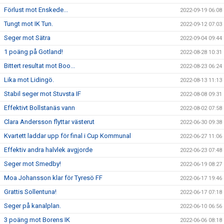
Förlust mot Enskede...
2022-09-19 06:08
Tungt mot IK Tun.
2022-09-12 07:03
Seger mot Sätra
2022-09-04 09:44
1 poäng på Gotland!
2022-08-28 10:31
Bittert resultat mot Boo...
2022-08-23 06:24
Lika mot Lidingö.
2022-08-13 11:13
Stabil seger mot Stuvsta IF
2022-08-08 09:31
Effektivt Bollstanäs vann
2022-08-02 07:58
Clara Andersson flyttar västerut
2022-06-30 09:38
Kvartett laddar upp för final i Cup Kommunal
2022-06-27 11:06
Effektiv andra halvlek avgjorde
2022-06-23 07:48
Seger mot Smedby!
2022-06-19 08:27
Moa Johansson klar för Tyresö FF
2022-06-17 19:46
Grattis Sollentuna!
2022-06-17 07:18
Seger på kanalplan.
2022-06-10 06:56
3 poäng mot Borens IK
2022-06-06 08:18