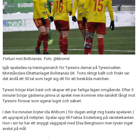
Förlust mot Bollstanäs. Foto: @kbromé
Igår spelades ny träningsmatch för Tyresös damer på Tyresövallen.
Motståndare Elitettanlaget Bollstanäs SK. Trots riktigt kallt och friskt var
det ändå ett 50 tal som tagit sig dit för att beskåda matchen.
Tyresö börjar klart bäst och skapar ett par farliga lägen omgående. Efter 5
minuter börjar gästerna jämna ut spelet men kommer inte särskilt långt mot
Tyresös försvar som agerar lugnt och säkert.
I den 9:e minuten bryter Ida Ahlbom ( för dagen enligt mig bästa spelaren )
ett uppspel på mittplan. Spelar upp till Fialisa Söderberg på vänsterkanten.
Hon i sin tur har ett snyggt väggspel med Elsa Bengtsson men tyvärr inget
avslut på mål.