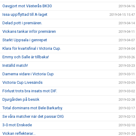
Oavgjort mot Västerås BK30
2019-04-16
Issa uppflyttad till A-laget
2019-04-15 15:47
Delad pott i premiären.
2019-04-14
Vickans tankar inför premiären
2019-04-11
Starkt Uppsala i genrepet
2019-04-07
Klara för kvartsfinal i Victoria Cup.
2019-04-04
Emmy och Salle är tillbaka!
2019-03-26
Inställd match!
2019-03-23
Damerna vidare i Victoria Cup
2019-03-11
Victoria Cup Livesänds
2019-03-09
Förlust trots bra insats mot DIF.
2019-03-02
Djurgården på besök
2019-02-28
Total dominans mot Bele Barkarby.
2019-02-17
Se våra matcher när det passar DIG
2019-02-13
3-0 mot Enskede
2019-02-10
Vickan reflekterar...
2019-01-24