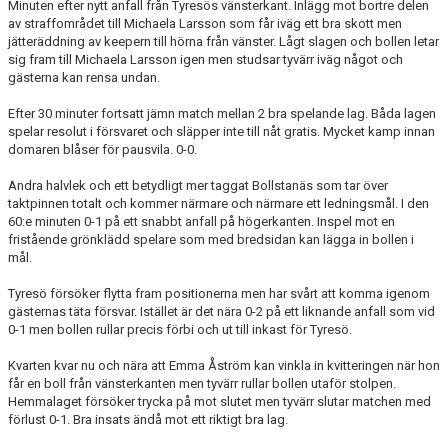
Minuten efter nytt anfall från Tyresös vänsterkant. Inlägg mot bortre delen
av straffområdet till Michaela Larsson som får iväg ett bra skott men
jätteräddning av keepern till hörna från vänster. Lågt slagen och bollen letar
sig fram till Michaela Larsson igen men studsar tyvärr iväg något och
gästerna kan rensa undan.
Efter 30 minuter fortsatt jämn match mellan 2 bra spelande lag. Båda lagen
spelar resolut i försvaret och släpper inte till nåt gratis. Mycket kamp innan
domaren blåser för pausvila. 0-0.
Andra halvlek och ett betydligt mer taggat Bollstanäs som tar över
taktpinnen totalt och kommer närmare och närmare ett ledningsmål. I den
60:e minuten 0-1 på ett snabbt anfall på högerkanten. Inspel mot en
fristående grönklädd spelare som med bredsidan kan lägga in bollen i
mål.
Tyresö försöker flytta fram positionerna men har svårt att komma igenom
gästernas täta försvar. Istället är det nära 0-2 på ett liknande anfall som vid
0-1 men bollen rullar precis förbi och ut till inkast för Tyresö.
Kvarten kvar nu och nära att Emma Åström kan vinkla in kvitteringen när hon
får en boll från vänsterkanten men tyvärr rullar bollen utaför stolpen.
Hemmalaget försöker trycka på mot slutet men tyvärr slutar matchen med
förlust 0-1. Bra insats ändå mot ett riktigt bra lag.