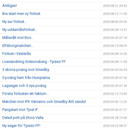
Äntligen!
2024-08-21 09:42
Bra start men ny förlust.
2024-08-12 11:00
Ny sur förlust...
2024-08-05 09:36
Ny uddamålsförlust...
2024-06-28 13:37
Målsnålt mot Boo..
2024-06-25 07:18
Elfsborgmatchen...
2024-06-19 08:09
Förlust i Västerås
2024-06-08 16:50
Livesändning Gideonsberg - Tyresö FF
2024-06-08 11:03
3 sköna poäng mot Smedby.
2024-06-03 06:43
0 poäng hem från Husqvarna
2024-05-30 07:50
Lagseger och 3 nya poäng
2024-05-20 07:34
Första förlusten ett faktum...
2024-05-13 10:45
Matchen mot IFK Värnamo och Smedby AIS sänds!
2024-05-06 12:25
Pangstart mot Tjust IF.
2024-05-06 07:27
Delad pott på Stora Valla.
2024-04-28 14:40
Ny seger för Tyresö FF!
2024-04-22 08:37