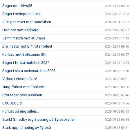
Seger mot Älvsjö!
2024-04-14 08:05
Seger i seriepremiären!
2024-04-07 12:33
0-0 i genrepet mot Sandviken
2024-03-31 13:57
Uddlöst mot Karlberg
2024-03-18 07:27
Jämn match mot IK Brage
2024-03-10 11:13
Bra insats mot BP trots förlust
2024-02-19 08:16
Förlust mot Bollstanäs SK
2024-02-12 06:27
Seger i första matchen 2024
2024-02-04 12:24
Seger i sista seriematchen 2023.
2023-10-29 12:30
Vidare i Victoria Cup!
2023-10-26 08:31
Tung förlust mot Enskede..
2023-10-23 08:06
Storseger över Rävåsen
2023-10-16 07:46
LAGSEGER!
2023-10-08 15:36
Förlust på ringvallen...
2023-10-02 06:45
Starkt Smedby tog 3 poäng på Tyresövallen
2023-09-26 06:54
Stark upphämtning av Tyresö
2023-09-18 09:51