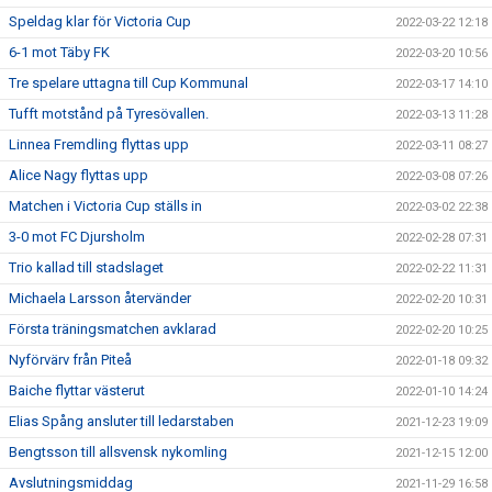
Speldag klar för Victoria Cup
2022-03-22 12:18
6-1 mot Täby FK
2022-03-20 10:56
Tre spelare uttagna till Cup Kommunal
2022-03-17 14:10
Tufft motstånd på Tyresövallen.
2022-03-13 11:28
Linnea Fremdling flyttas upp
2022-03-11 08:27
Alice Nagy flyttas upp
2022-03-08 07:26
Matchen i Victoria Cup ställs in
2022-03-02 22:38
3-0 mot FC Djursholm
2022-02-28 07:31
Trio kallad till stadslaget
2022-02-22 11:31
Michaela Larsson återvänder
2022-02-20 10:31
Första träningsmatchen avklarad
2022-02-20 10:25
Nyförvärv från Piteå
2022-01-18 09:32
Baiche flyttar västerut
2022-01-10 14:24
Elias Spång ansluter till ledarstaben
2021-12-23 19:09
Bengtsson till allsvensk nykomling
2021-12-15 12:00
Avslutningsmiddag
2021-11-29 16:58