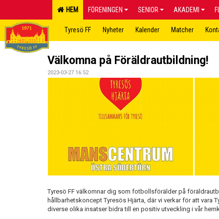
HEM
FÖRENINGEN
SENIOR
AKADEMI
F
Tyresö FF
Nyheter
Kalender
Matcher
Kont
Välkomna på Föräldrautbildning!
2023-03-27 16:52
Tyresö FF välkomnar dig som fotbollsförälder på föräldrautbil
hållbarhetskoncept Tyresös Hjärta, där vi verkar för att var
diverse olika insatser bidra till en positiv utveckling i vår h