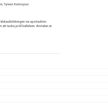
i, Tyresö Kvinnojour
öräldrautbildningen via sportadmin.
m att tacka ja till kallelsen. Anmälan är