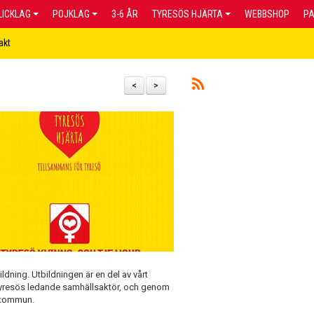
LICKLAG
POJKLAG
3-6 ÅR
TYRESÖS HJÄRTA
WEBBSHOP
P
akt
<
>
dning. Utbildningen är en del av vårt
a Tyresös ledande samhällsaktör, och genom
emkommun.