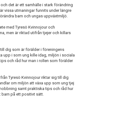
ch det är ett samhälle i stark förändring
är vissa utmaningar funnits under längre
t förändra barn och ungas uppväxtmiljö.
bete med Tyresö Kvinnojour och
en är riktad utifrån tjejer och killars
ll dig som är förälder i föreningens
upp i som ung kille idag, miljön i sociala
ips och råd hur man i rollen som förälder
n Tyresö Kvinnojour riktar sig till dig
ndlar om miljön att växa upp som ung tjej
, mobbning samt praktiska tips och råd hur
barn på ett positivt sätt.