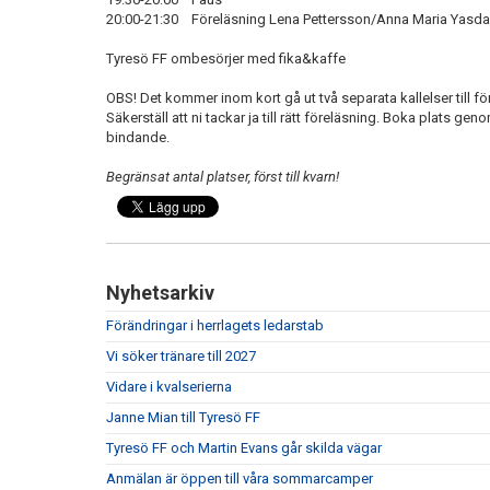
20:00-21:30 Föreläsning Lena Pettersson/Anna Maria Yasdan
Tyresö FF ombesörjer med fika&kaffe
OBS! Det kommer inom kort gå ut två separata kallelser till f
Säkerställ att ni tackar ja till rätt föreläsning. Boka plats geno
bindande.
Begränsat antal platser, först till kvarn!
Nyhetsarkiv
Förändringar i herrlagets ledarstab
Vi söker tränare till 2027
Vidare i kvalserierna
Janne Mian till Tyresö FF
Tyresö FF och Martin Evans går skilda vägar
Anmälan är öppen till våra sommarcamper