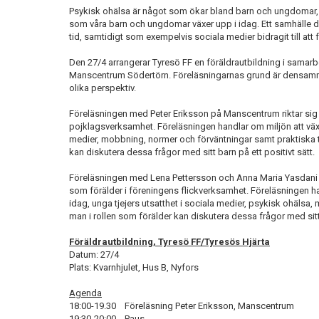
Psykisk ohälsa är något som ökar bland barn och ungdomar, o
som våra barn och ungdomar växer upp i idag. Ett samhälle d
tid, samtidigt som exempelvis sociala medier bidragit till at
Den 27/4 arrangerar Tyresö FF en föräldrautbildning i samar
Manscentrum Södertörn. Föreläsningarnas grund är densamma, m
olika perspektiv.
Föreläsningen med Peter Eriksson på Manscentrum riktar sig ti
pojklagsverksamhet. Föreläsningen handlar om miljön att växa 
medier, mobbning, normer och förväntningar samt praktiska t
kan diskutera dessa frågor med sitt barn på ett positivt sätt.
Föreläsningen med Lena Pettersson och Anna Maria Yasdani frå
som förälder i föreningens flickverksamhet. Föreläsningen ha
idag, unga tjejers utsatthet i sociala medier, psykisk ohälsa
man i rollen som förälder kan diskutera dessa frågor med sitt 
Föräldrautbildning, Tyresö FF/Tyresös Hjärta
Datum: 27/4
Plats: Kvarnhjulet, Hus B, Nyfors
Agenda
18:00-19.30 Föreläsning Peter Eriksson, Manscentrum
19:30-20:00 Paus