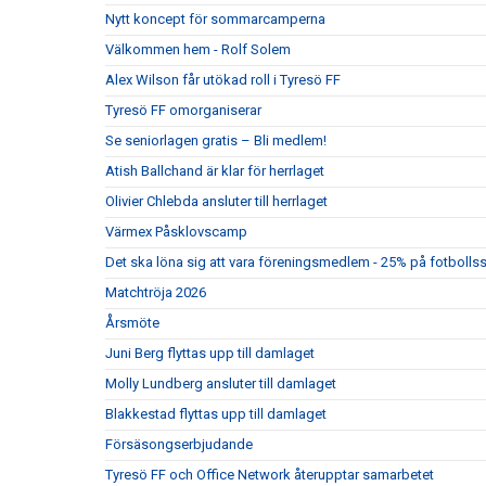
Nytt koncept för sommarcamperna
Välkommen hem - Rolf Solem
Alex Wilson får utökad roll i Tyresö FF
Tyresö FF omorganiserar
Se seniorlagen gratis – Bli medlem!
Atish Ballchand är klar för herrlaget
Olivier Chlebda ansluter till herrlaget
Värmex Påsklovscamp
Det ska löna sig att vara föreningsmedlem - 25% på fotbolls
Matchtröja 2026
Årsmöte
Juni Berg flyttas upp till damlaget
Molly Lundberg ansluter till damlaget
Blakkestad flyttas upp till damlaget
Försäsongserbjudande
Tyresö FF och Office Network återupptar samarbetet