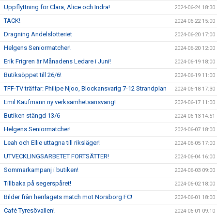
Uppflyttning för Clara, Alice och Indra!
2024-06-24 18:30
TACK!
2024-06-22 15:00
Dragning Andelslotteriet
2024-06-20 17:00
Helgens Seniormatcher!
2024-06-20 12:00
Erik Frigren är Månadens Ledare i Juni!
2024-06-19 18:00
Butiksöppet till 26/6!
2024-06-19 11:00
TFF-TV träffar: Philipe Njoo, Blockansvarig 7-12 Strandplan
2024-06-18 17:30
Emil Kaufmann ny verksamhetsansvarig!
2024-06-17 11:00
Butiken stängd 13/6
2024-06-13 14:51
Helgens Seniormatcher!
2024-06-07 18:00
Leah och Ellie uttagna till riksläger!
2024-06-05 17:00
UTVECKLINGSARBETET FORTSÄTTER!
2024-06-04 16:00
Sommarkampanj i butiken!
2024-06-03 09:00
Tillbaka på segerspåret!
2024-06-02 18:00
Bilder från herrlagets match mot Norsborg FC!
2024-06-01 18:00
Café Tyresövallen!
2024-06-01 09:10