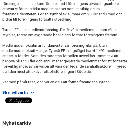
föreningen ännu starkare. Som ett led i föreningens utvecklingsarbete
arbetar vi för att stärka medlemskapet som en viktig del av
föreningsidentiteten. För en symbolisk summa om 200 kr är du med och
bidrar till föreningens fortsatta utveckling.
Tyresö FF är en medlemsförening. Det är våra medlemmar som väljer
styrelse, röstar om avgörande beslut och formar föreningens framtid.
Medlemsdemokratin är fundamentet vår förening vilar på. Utan
medlemsdemokrati – inget Tyresö FF. I dagsläget har vi 1 492 medlemmar
att tacka för det. Som den moderna fotbollen utvecklas kommer vi att
behöva bli ännu fler och ännu mer engagerade medlemmar för att fortsätta
förverkligandet av vår vision att vara den ledande samhällsaktören i Tyresö
och den mest attraktiva fotbollsföreningen i Södertörn.
Var med på vår resa, och var en del i att forma framtidens Tyresö FF.
Bli medlem här>>
Nyhetsarkiv