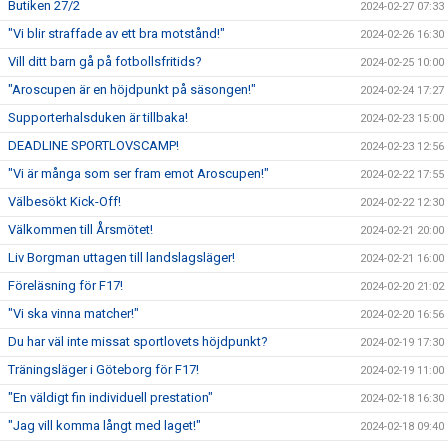
Butiken 27/2
2024-02-27 07:33
"Vi blir straffade av ett bra motstånd!"
2024-02-26 16:30
Vill ditt barn gå på fotbollsfritids?
2024-02-25 10:00
"Aroscupen är en höjdpunkt på säsongen!"
2024-02-24 17:27
Supporterhalsduken är tillbaka!
2024-02-23 15:00
DEADLINE SPORTLOVSCAMP!
2024-02-23 12:56
"Vi är många som ser fram emot Aroscupen!"
2024-02-22 17:55
Välbesökt Kick-Off!
2024-02-22 12:30
Välkommen till Årsmötet!
2024-02-21 20:00
Liv Borgman uttagen till landslagsläger!
2024-02-21 16:00
Föreläsning för F17!
2024-02-20 21:02
"Vi ska vinna matcher!"
2024-02-20 16:56
Du har väl inte missat sportlovets höjdpunkt?
2024-02-19 17:30
Träningsläger i Göteborg för F17!
2024-02-19 11:00
"En väldigt fin individuell prestation"
2024-02-18 16:30
"Jag vill komma långt med laget!"
2024-02-18 09:40