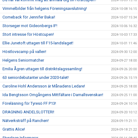
2024-10-09 15:10
Vimmelbilder från helgens Föreningsavslutning!
2024-10-08 16:15
Comeback för Jennifer Bakai!
2024-10-07 15:34
Storseger mot Gideonbergs IF!
2024-10-06 16:32
Stort intresse för Höstcupen!
2024-10-03 17:33
Ellie Junetoft uttagen till F15-landslaget!
2024-10-01 11:46
Höstlovscamp på vallen!
2024-09-30 12:00
Helgens Seniormatcher
2024-09-27 18:00
Emilia Ågren uttagen till distriktslagssamling!
2024-09-26 20:00
63 seniordebutanter under 2020-talet!
2024-09-26 15:19
Caroline Hohl Andersson är Månadens Ledare!
2024-09-25 18:00
Ida Bengtsson Omgångens Mittfältare i Damallsvenskan!
2024-09-25 11:00
Föreläsning för Tyresö FF P13!
2024-09-24 10:14
DRAGNING ANDELSLOTTERI!
2024-09-20 10:12
Nätverksträff på Ranchen!
2024-09-19 21:11
Grattis Alice!
2024-09-18 21:22
Styrelsen Informerar