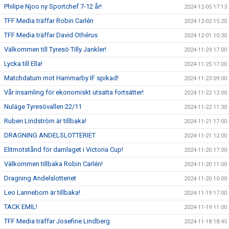
Philipe Njoo ny Sportchef 7-12 år!
2024-12-05 17:13
TFF Media träffar Robin Carlén
2024-12-02 15:20
TFF Media träffar David Othérus
2024-12-01 10:30
Välkommen till Tyresö Tilly Jankler!
2024-11-29 17:00
Lycka till Ella!
2024-11-25 17:00
Matchdatum mot Hammarby IF spikad!
2024-11-23 09:00
Vår insamling för ekonomiskt utsatta fortsätter!
2024-11-22 12:00
Nuläge Tyresövallen 22/11
2024-11-22 11:30
Ruben Lindström är tillbaka!
2024-11-21 17:00
DRAGNING ANDELSLOTTERIET
2024-11-21 12:00
Elitmotstånd för damlaget i Victoria Cup!
2024-11-20 17:00
Välkommen tillbaka Robin Carlén!
2024-11-20 11:00
Dragning Andelslotteriet
2024-11-20 10:00
Leo Lanneborn är tillbaka!
2024-11-19 17:00
TACK EMIL!
2024-11-19 11:00
TFF Media träffar Josefine Lindberg
2024-11-18 18:45