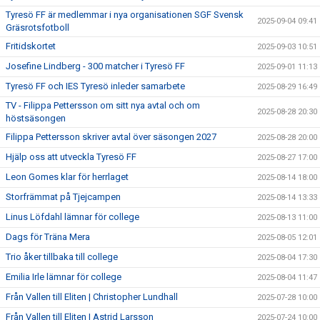
Tyresö FF är medlemmar i nya organisationen SGF Svensk
2025-09-04 09:41
Gräsrotsfotboll
Fritidskortet
2025-09-03 10:51
Josefine Lindberg - 300 matcher i Tyresö FF
2025-09-01 11:13
Tyresö FF och IES Tyresö inleder samarbete
2025-08-29 16:49
TV - Filippa Pettersson om sitt nya avtal och om
2025-08-28 20:30
höstsäsongen
Filippa Pettersson skriver avtal över säsongen 2027
2025-08-28 20:00
Hjälp oss att utveckla Tyresö FF
2025-08-27 17:00
Leon Gomes klar för herrlaget
2025-08-14 18:00
Storfrämmat på Tjejcampen
2025-08-14 13:33
Linus Löfdahl lämnar för college
2025-08-13 11:00
Dags för Träna Mera
2025-08-05 12:01
Trio åker tillbaka till college
2025-08-04 17:30
Emilia Irle lämnar för college
2025-08-04 11:47
Från Vallen till Eliten | Christopher Lundhall
2025-07-28 10:00
Från Vallen till Eliten | Astrid Larsson
2025-07-24 10:00