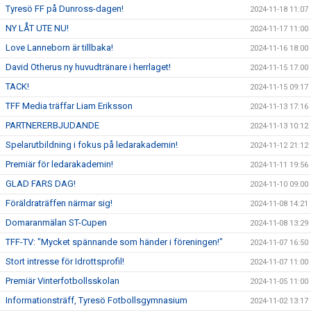
Tyresö FF på Dunross-dagen!
2024-11-18 11:07
NY LÅT UTE NU!
2024-11-17 11:00
Love Lanneborn är tillbaka!
2024-11-16 18:00
David Otherus ny huvudtränare i herrlaget!
2024-11-15 17:00
TACK!
2024-11-15 09:17
TFF Media träffar Liam Eriksson
2024-11-13 17:16
PARTNERERBJUDANDE
2024-11-13 10:12
Spelarutbildning i fokus på ledarakademin!
2024-11-12 21:12
Premiär för ledarakademin!
2024-11-11 19:56
GLAD FARS DAG!
2024-11-10 09:00
Föräldraträffen närmar sig!
2024-11-08 14:21
Domaranmälan ST-Cupen
2024-11-08 13:29
TFF-TV: "Mycket spännande som händer i föreningen!"
2024-11-07 16:50
Stort intresse för Idrottsprofil!
2024-11-07 11:00
Premiär Vinterfotbollsskolan
2024-11-05 11:00
Informationsträff, Tyresö Fotbollsgymnasium
2024-11-02 13:17