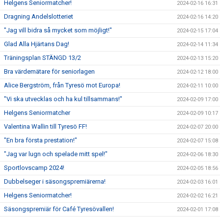
Helgens Seniormatcher!
2024-02-16 16:31
Dragning Andelslotteriet
2024-02-16 14:20
"Jag vill bidra så mycket som möjligt!"
2024-02-15 17:04
Glad Alla Hjärtans Dag!
2024-02-14 11:34
Träningsplan STÄNGD 13/2
2024-02-13 15:20
Bra värdemätare för seniorlagen
2024-02-12 18:00
Alice Bergström, från Tyresö mot Europa!
2024-02-11 10:00
"Vi ska utvecklas och ha kul tillsammans!"
2024-02-09 17:00
Helgens Seniormatcher
2024-02-09 10:17
Valentina Wallin till Tyresö FF!
2024-02-07 20:00
"En bra första prestation!"
2024-02-07 15:08
"Jag var lugn och spelade mitt spel!"
2024-02-06 18:30
Sportlovscamp 2024!
2024-02-05 18:56
Dubbelseger i säsongspremiärerna!
2024-02-03 16:01
Helgens Seniormatcher!
2024-02-02 16:21
Säsongspremiär för Café Tyresövallen!
2024-02-01 17:08