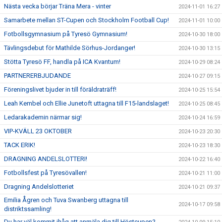
Nästa vecka börjar Träna Mera - vinter
2024-11-01 16:27
Samarbete mellan ST-Cupen och Stockholm Football Cup!
2024-11-01 10:00
Fotbollsgymnasium på Tyresö Gymnasium!
2024-10-30 18:00
Tävlingsdebut för Mathilde Sörhus-Jordanger!
2024-10-30 13:15
Stötta Tyresö FF, handla på ICA Kvantum!
2024-10-29 08:24
PARTNERERBJUDANDE
2024-10-27 09:15
Föreningslivet bjuder in till föräldraträff!
2024-10-25 15:54
Leah Kembel och Ellie Junetoft uttagna till F15-landslaget!
2024-10-25 08:45
Ledarakademin närmar sig!
2024-10-24 16:59
VIP-KVÄLL 23 OKTOBER
2024-10-23 20:30
TACK ERIK!
2024-10-23 18:30
DRAGNING ANDELSLOTTERI!
2024-10-22 16:40
Fotbollsfest på Tyresövallen!
2024-10-21 11:00
Dragning Andelslotteriet
2024-10-21 09:37
Emilia Ågren och Tuva Swanberg uttagna till
2024-10-17 09:58
distriktssamling!
Du har väl kommit ihåg att anmäla dig till Höstcupen?