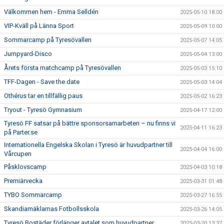
Välkommen hem - Emma Selldén
2025-05-10 18:00
VIP-Kväll på Länna Sport
2025-05-09 10:00
Sommarcamp på Tyresövallen
2025-05-07 14:05
Jumpyard-Disco
2025-05-04 13:00
Årets första matchcamp på Tyresövallen
2025-05-03 15:10
TFF-Dagen - Save the date
2025-05-03 14:04
Othérus tar en tillfällig paus
2025-05-02 16:23
Tryout - Tyresö Gymnasium
2025-04-17 12:00
Tyresö FF satsar på bättre sponsorsamarbeten – nu finns vi
2025-04-11 16:23
på Parter.se
Internationella Engelska Skolan i Tyresö är huvudpartner till
2025-04-04 16:00
Vårcupen
Påsklovscamp
2025-04-03 10:18
Premiärvecka
2025-03-31 01:48
TYBO Sommarcamp
2025-03-27 16:55
Skandiamäklarnas Fotbollsskola
2025-03-26 14:05
Tyresö Bostäder förlänger avtalet som huvudpartner
2025-03-20 13:37