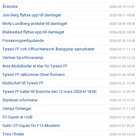
Årsmöte
2026-03-14 15:41
Juni Berg flyttas upp till damlaget
2026-03-11 18:00
Molly Lundberg ansluter till damlaget
2026-03-09 18:00
Blakkestad flyttas upp till damlaget
2026-03-05 18:00
Försäsongserbjudande
2026-02-20 13:08
Tyresö FF och Office Network återupptar samarbetet
2026-02-11 11:14
Värmex Sportlovscamp
2026-01-29 14:20
Anis Abdulkader är klar för Tyresö FF
2026-01-28 18:00
Tyresö FF välkomnar Oliver Romano
2026-01-26 18:00
Klubbchef till Tyresö FF
2026-01-21 15:45
Tyresö FF kallar till årsmöte den 12 mars 2026 kl 18:00
2026-01-14 09:29
Styrelsen informerar
2026-01-13 12:51
Cernjul förlänger
2026-01-11 11:00
ST-Cupen är i mål
2026-01-10 22:00
Guld i ST-Cupen för F15 Akademi
2026-01-07 23:31
Triss i finaler
2026-01-05 16:52