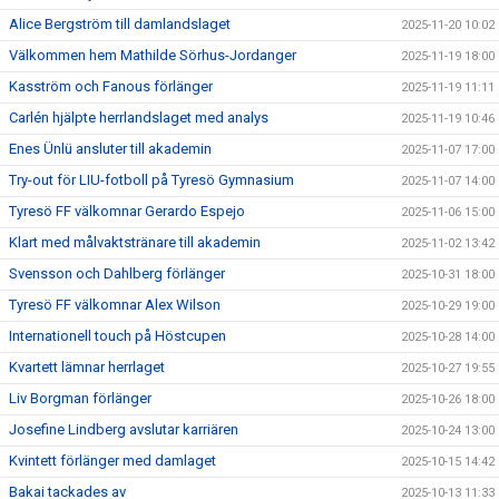
Alice Bergström till damlandslaget
2025-11-20 10:02
Välkommen hem Mathilde Sörhus-Jordanger
2025-11-19 18:00
Kasström och Fanous förlänger
2025-11-19 11:11
Carlén hjälpte herrlandslaget med analys
2025-11-19 10:46
Enes Ünlü ansluter till akademin
2025-11-07 17:00
Try-out för LIU-fotboll på Tyresö Gymnasium
2025-11-07 14:00
Tyresö FF välkomnar Gerardo Espejo
2025-11-06 15:00
Klart med målvaktstränare till akademin
2025-11-02 13:42
Svensson och Dahlberg förlänger
2025-10-31 18:00
Tyresö FF välkomnar Alex Wilson
2025-10-29 19:00
Internationell touch på Höstcupen
2025-10-28 14:00
Kvartett lämnar herrlaget
2025-10-27 19:55
Liv Borgman förlänger
2025-10-26 18:00
Josefine Lindberg avslutar karriären
2025-10-24 13:00
Kvintett förlänger med damlaget
2025-10-15 14:42
Bakai tackades av
2025-10-13 11:33