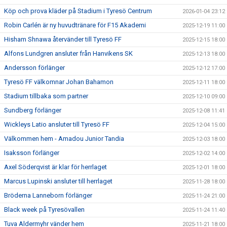
Köp och prova kläder på Stadium i Tyresö Centrum
2026-01-04 23:12
Robin Carlén är ny huvudtränare för F15 Akademi
2025-12-19 11:00
Hisham Shnawa återvänder till Tyresö FF
2025-12-15 18:00
Alfons Lundgren ansluter från Hanvikens SK
2025-12-13 18:00
Andersson förlänger
2025-12-12 17:00
Tyresö FF välkomnar Johan Bahamon
2025-12-11 18:00
Stadium tillbaka som partner
2025-12-10 09:00
Sundberg förlänger
2025-12-08 11:41
Wickleys Latio ansluter till Tyresö FF
2025-12-04 15:00
Välkommen hem - Amadou Junior Tandia
2025-12-03 18:00
Isaksson förlänger
2025-12-02 14:00
Axel Söderqvist är klar för herrlaget
2025-12-01 18:00
Marcus Lupinski ansluter till herrlaget
2025-11-28 18:00
Bröderna Lanneborn förlänger
2025-11-24 21:00
Black week på Tyresövallen
2025-11-24 11:40
Tuva Aldermyhr vänder hem
2025-11-21 18:00