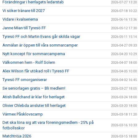
Förändringar i herrlagets ledarstab
2026-07-27 13:20
Vi söker tränare till 2027
2026-07-18 10:22
Vidare i kvalserierna
2026-06-16 13:36
Janne Mian till Tyresö FF
2026-05-12 17:30
Tyresö FF och Martin Evans går skilda vägar
2026-05-11 15:14
Anmälan är öppen till våra sommarcamper
2026-04-27 09:33
Nytt koncept för sommarcamperna
2026-04-20 10:29
Välkommen hem - Rolf Solem
2026-04-07 18:00
Alex Wilson får utökad roll i Tyresö FF
2026-04-05 10:00
Tyresö FF omorganiserar
2026-04-02 16:45
Se seniorlagen gratis – Bli medlem!
2026-03-27 18:05
Atish Ballchand är klar för herrlaget
2026-03-24 18:00
Olivier Chlebda ansluter till herrlaget
2026-03-20 18:00
Värmex Påsklovscamp
2026-03-18 11:20
Det ska löna sig att vara föreningsmedlem - 25% på
2026-03-16 10:33
fotbollsskor
Matchtröja 2026
2026-03-15 18:00