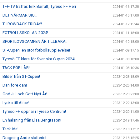
TFF-TV träffar: Erik Barrulf, Tyresö FF Herr
2024-01-16 17:28
DET NÄRMAR SIG..
2024-01-15 17:00
THROWBACK FRIDAY!
2024-01-12 15:44
FOTBOLLSSKOLAN 2024!
2024-01-11 18:00
SPORTLOVSCAMPEN ÄR TILLBAKA!
2024-01-10 18:00
ST-Cupen, en stor fotbollsupplevelse!
2024-01-09 17:15
Tyresö FF klara för Svenska Cupen 2024!
2024-01-08 18:00
TACK FÖR I ÅR!
2024-01-08 10:36
Bilder från ST-Cupen!
2023-12-28 18:09
Dan före dan!
2023-12-25 14:00
God Jul och Gott Nytt År!
2023-12-23 21:00
Lycka till Alice!
2023-12-22 13:00
Tyresö FF öppnar i Tyresö Centrum!
2023-12-20 11:00
En hälsning från Elsa Bengtsson!
2023-12-19 17:46
Tack Ida!
2023-12-18 17:12
Dragning Andelslotteriet
2023-12-18 15:25