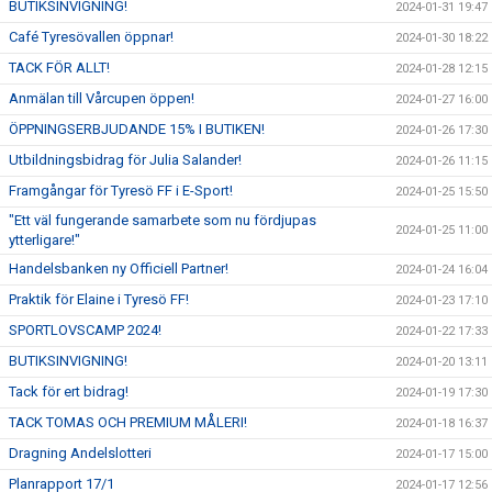
BUTIKSINVIGNING!
2024-01-31 19:47
Café Tyresövallen öppnar!
2024-01-30 18:22
TACK FÖR ALLT!
2024-01-28 12:15
Anmälan till Vårcupen öppen!
2024-01-27 16:00
ÖPPNINGSERBJUDANDE 15% I BUTIKEN!
2024-01-26 17:30
Utbildningsbidrag för Julia Salander!
2024-01-26 11:15
Framgångar för Tyresö FF i E-Sport!
2024-01-25 15:50
"Ett väl fungerande samarbete som nu fördjupas
2024-01-25 11:00
ytterligare!"
Handelsbanken ny Officiell Partner!
2024-01-24 16:04
Praktik för Elaine i Tyresö FF!
2024-01-23 17:10
SPORTLOVSCAMP 2024!
2024-01-22 17:33
BUTIKSINVIGNING!
2024-01-20 13:11
Tack för ert bidrag!
2024-01-19 17:30
TACK TOMAS OCH PREMIUM MÅLERI!
2024-01-18 16:37
Dragning Andelslotteri
2024-01-17 15:00
Planrapport 17/1
2024-01-17 12:56