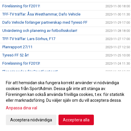
Föreläsning för F2011!
2023-11-30 18:00
TFF-TV träffar: Åsa Westhammar, Dafo Vehicle
2023-11-30 11:30
Dafo Vehicle förlänger partnerskap med Tyresö FF
2023-11-29 17:00
Utvärdering och planering av fotbollsskolan!
2023-11-28 18:00
TFF-TV träffar: Lars Sörhus, F17
2023-11-27 17:00
Planrapport 27/11
2023-11-27 12:50
Tyresö FF 52 år!
2023-11-25 10:00
Föreläsning för F2013!
2023-11-24 11:30
Planeringsdag för Sportkontoret!
2023-11-23 18:30
Planrapport 23/11
2023-11-23 16:10
För att hemsidan ska fungera korrekt använder vi nödvändiga
TFF-TV träffar: Pia Kaufmann, Tyresö FF Styrelse
cookies från SportAdmin. Dessa går inte att stänga av.
2023-11-22 18:03
Föreningen kan också använda frivilliga cookies, t.ex. för statistik
Planrapport 22/11
2023-11-22 15:11
eller marknadsföring. Du väljer själv om du vill acceptera dessa.
TFF-TV träffar: David Othérus, Tyresö FF Herr
2023-11-21 17:28
Anpassa dina val
ST-CUPEN NÄRMAR SIG!
2023-11-20 18:10
Acceptera nödvändiga
Acceptera alla
Ledaravslutning
2023-11-19 18:00
En rödgul jul!
2023-11-18 11:45