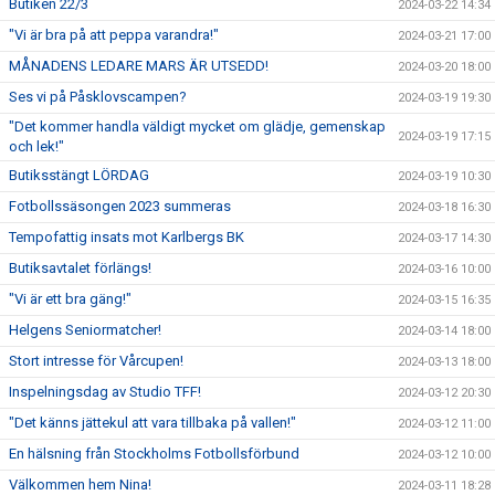
Butiken 22/3
2024-03-22 14:34
"Vi är bra på att peppa varandra!"
2024-03-21 17:00
MÅNADENS LEDARE MARS ÄR UTSEDD!
2024-03-20 18:00
Ses vi på Påsklovscampen?
2024-03-19 19:30
"Det kommer handla väldigt mycket om glädje, gemenskap
2024-03-19 17:15
och lek!"
Butiksstängt LÖRDAG
2024-03-19 10:30
Fotbollssäsongen 2023 summeras
2024-03-18 16:30
Tempofattig insats mot Karlbergs BK
2024-03-17 14:30
Butiksavtalet förlängs!
2024-03-16 10:00
"Vi är ett bra gäng!"
2024-03-15 16:35
Helgens Seniormatcher!
2024-03-14 18:00
Stort intresse för Vårcupen!
2024-03-13 18:00
Inspelningsdag av Studio TFF!
2024-03-12 20:30
"Det känns jättekul att vara tillbaka på vallen!"
2024-03-12 11:00
En hälsning från Stockholms Fotbollsförbund
2024-03-12 10:00
Välkommen hem Nina!
2024-03-11 18:28