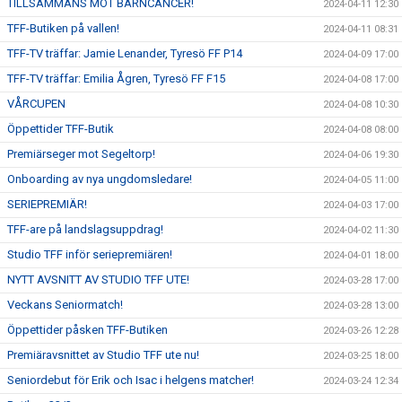
TILLSAMMANS MOT BARNCANCER!
2024-04-11 12:30
TFF-Butiken på vallen!
2024-04-11 08:31
TFF-TV träffar: Jamie Lenander, Tyresö FF P14
2024-04-09 17:00
TFF-TV träffar: Emilia Ågren, Tyresö FF F15
2024-04-08 17:00
VÅRCUPEN
2024-04-08 10:30
Öppettider TFF-Butik
2024-04-08 08:00
Premiärseger mot Segeltorp!
2024-04-06 19:30
Onboarding av nya ungdomsledare!
2024-04-05 11:00
SERIEPREMIÄR!
2024-04-03 17:00
TFF-are på landslagsuppdrag!
2024-04-02 11:30
Studio TFF inför seriepremiären!
2024-04-01 18:00
NYTT AVSNITT AV STUDIO TFF UTE!
2024-03-28 17:00
Veckans Seniormatch!
2024-03-28 13:00
Öppettider påsken TFF-Butiken
2024-03-26 12:28
Premiäravsnittet av Studio TFF ute nu!
2024-03-25 18:00
Seniordebut för Erik och Isac i helgens matcher!
2024-03-24 12:34