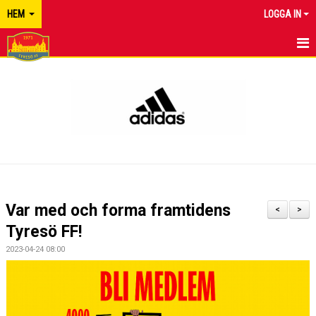
HEM
LOGGA IN
TYRESÖ FF
NYHETER
KALENDER
MATCHER
KONTAKT
Var med och forma framtidens
<
>
Tyresö FF!
2023-04-24 08:00