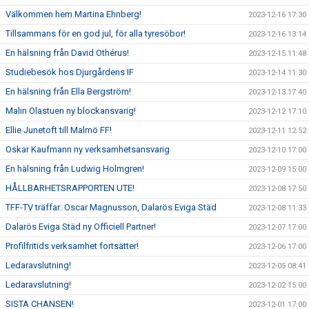
Välkommen hem Martina Ehnberg!
2023-12-16 17:30
Tillsammans för en god jul, för alla tyresöbor!
2023-12-16 13:14
En hälsning från David Othérus!
2023-12-15 11:48
Studiebesök hos Djurgårdens IF
2023-12-14 11:30
En hälsning från Ella Bergström!
2023-12-13 17:40
Malin Olastuen ny blockansvarig!
2023-12-12 17:10
Ellie Junetoft till Malmö FF!
2023-12-11 12:52
Oskar Kaufmann ny verksamhetsansvarig
2023-12-10 17:00
En hälsning från Ludwig Holmgren!
2023-12-09 15:00
HÅLLBARHETSRAPPORTEN UTE!
2023-12-08 17:50
TFF-TV träffar: Oscar Magnusson, Dalarös Eviga Städ
2023-12-08 11:33
Dalarös Eviga Städ ny Officiell Partner!
2023-12-07 17:00
Profilfritids verksamhet fortsätter!
2023-12-06 17:00
Ledaravslutning!
2023-12-05 08:41
Ledaravslutning!
2023-12-02 15:00
SISTA CHANSEN!
2023-12-01 17:00