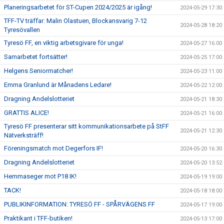
Planeringsarbetet för ST-Cupen 2024/2025 är igång!
2024-05-29 17:30
TFF-TV träffar: Malin Olastuen, Blockansvarig 7-12
2024-05-28 18:20
Tyresövallen
Tyresö FF, en viktig arbetsgivare för unga!
2024-05-27 16:00
Samarbetet fortsätter!
2024-05-25 17:00
Helgens Seniormatcher!
2024-05-23 11:00
Emma Granlund är Månadens Ledare!
2024-05-22 12:00
Dragning Andelslotteriet
2024-05-21 18:30
GRATTIS ALICE!
2024-05-21 16:00
Tyresö FF presenterar sitt kommunikationsarbete på StFF
2024-05-21 12:30
Nätverksträff!
Föreningsmatch mot Degerfors IF!
2024-05-20 16:30
Dragning Andelslotteriet
2024-05-20 13:52
Hemmaseger mot P18 IK!
2024-05-19 19:00
TACK!
2024-05-18 18:00
PUBLIKINFORMATION: TYRESÖ FF - SPÅRVÄGENS FF
2024-05-17 19:00
Praktikant i TFF-butiken!
2024-05-13 17:00