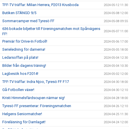
TFF-TV träffar: Milian Herrera, P2013 Krusboda
2024-05-12 11:30
Butiken STÄNGD 9/5
2024-05-08 12:00
Sommarcamper med Tyresö FF
2024-05-08 09:55
636 bokade biljetter till Föreningsmatchen mot Spårvägens
2024-05-07 11:00
FF!
Premiär för Drive-In Fotboll!
2024-05-06 17:00
Serieledning för damerna!
2024-05-05 18:00
Ledarsoffan på plats!
2024-05-04 12:30
Bilder från dagens träning!
2024-05-04 10:30
Lagbesök hos F2014!
2024-05-02 12:00
TFF-TV träffar: Indra Njoo, Tyresö FF F17
2024-04-30 18:00
Gå-Fotbollen växer!
2024-04-30 12:10
Kristi Himmelsfärdscupen närmar sig!
2024-04-28 18:00
Tyresö FF presenterar: Föreningsmatchen
2024-04-26 12:10
Helgens Seniormatcher!
2024-04-25 11:30
Föreläsning för Damlaget!
2024-04-24 12:00