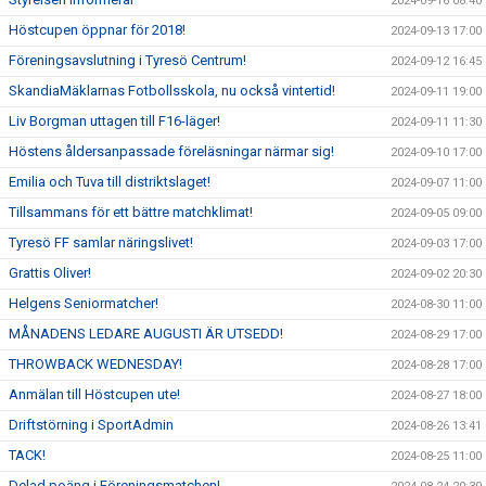
2024-09-16 08:40
Höstcupen öppnar för 2018!
2024-09-13 17:00
Föreningsavslutning i Tyresö Centrum!
2024-09-12 16:45
SkandiaMäklarnas Fotbollsskola, nu också vintertid!
2024-09-11 19:00
Liv Borgman uttagen till F16-läger!
2024-09-11 11:30
Höstens åldersanpassade föreläsningar närmar sig!
2024-09-10 17:00
Emilia och Tuva till distriktslaget!
2024-09-07 11:00
Tillsammans för ett bättre matchklimat!
2024-09-05 09:00
Tyresö FF samlar näringslivet!
2024-09-03 17:00
Grattis Oliver!
2024-09-02 20:30
Helgens Seniormatcher!
2024-08-30 11:00
MÅNADENS LEDARE AUGUSTI ÄR UTSEDD!
2024-08-29 17:00
THROWBACK WEDNESDAY!
2024-08-28 17:00
Anmälan till Höstcupen ute!
2024-08-27 18:00
Driftstörning i SportAdmin
2024-08-26 13:41
TACK!
2024-08-25 11:00
Delad poäng i Föreningsmatchen!