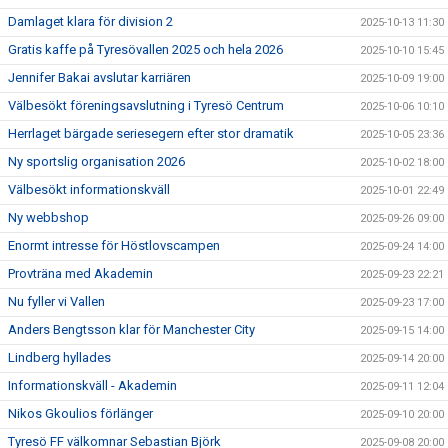
Damlaget klara för division 2
2025-10-13 11:30
Gratis kaffe på Tyresövallen 2025 och hela 2026
2025-10-10 15:45
Jennifer Bakai avslutar karriären
2025-10-09 19:00
Välbesökt föreningsavslutning i Tyresö Centrum
2025-10-06 10:10
Herrlaget bärgade seriesegern efter stor dramatik
2025-10-05 23:36
Ny sportslig organisation 2026
2025-10-02 18:00
Välbesökt informationskväll
2025-10-01 22:49
Ny webbshop
2025-09-26 09:00
Enormt intresse för Höstlovscampen
2025-09-24 14:00
Provträna med Akademin
2025-09-23 22:21
Nu fyller vi Vallen
2025-09-23 17:00
Anders Bengtsson klar för Manchester City
2025-09-15 14:00
Lindberg hyllades
2025-09-14 20:00
Informationskväll - Akademin
2025-09-11 12:04
Nikos Gkoulios förlänger
2025-09-10 20:00
Tyresö FF välkomnar Sebastian Björk
2025-09-08 20:00