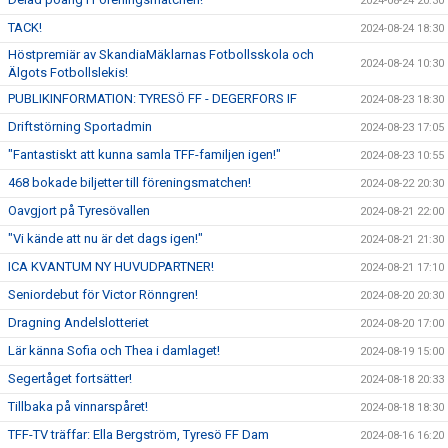
2024-08-24 20:30
TACK!
2024-08-24 18:30
Höstpremiär av SkandiaMäklarnas Fotbollsskola och
2024-08-24 10:30
Älgots Fotbollslekis!
PUBLIKINFORMATION: TYRESÖ FF - DEGERFORS IF
2024-08-23 18:30
Driftstörning Sportadmin
2024-08-23 17:05
"Fantastiskt att kunna samla TFF-familjen igen!"
2024-08-23 10:55
468 bokade biljetter till föreningsmatchen!
2024-08-22 20:30
Oavgjort på Tyresövallen
2024-08-21 22:00
"Vi kände att nu är det dags igen!"
2024-08-21 21:30
ICA KVANTUM NY HUVUDPARTNER!
2024-08-21 17:10
Seniordebut för Victor Rönngren!
2024-08-20 20:30
Dragning Andelslotteriet
2024-08-20 17:00
Lär känna Sofia och Thea i damlaget!
2024-08-19 15:00
Segertåget fortsätter!
2024-08-18 20:33
Tillbaka på vinnarspåret!
2024-08-18 18:30
TFF-TV träffar: Ella Bergström, Tyresö FF Dam
2024-08-16 16:20