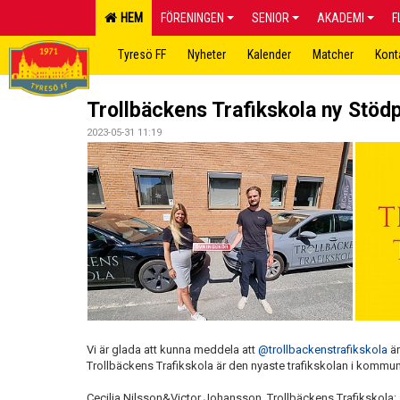
HEM
FÖRENINGEN
SENIOR
AKADEMI
F
Tyresö FF
Nyheter
Kalender
Matcher
Kont
Trollbäckens Trafikskola ny Stödp
2023-05-31 11:19
Vi är glada att kunna meddela att
@trollbackenstrafikskola
är
Trollbäckens Trafikskola är den nyaste trafikskolan i kommu
Cecilia Nilsson&Victor Johansson, Trollbäckens Trafikskola: