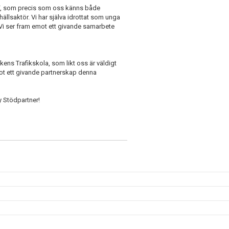
 FF, som precis som oss känns både
llsaktör. Vi har själva idrottat som unga
 Vi ser fram emot ett givande samarbete
ckens Trafikskola, som likt oss är väldigt
emot ett givande partnerskap denna
y Stödpartner!