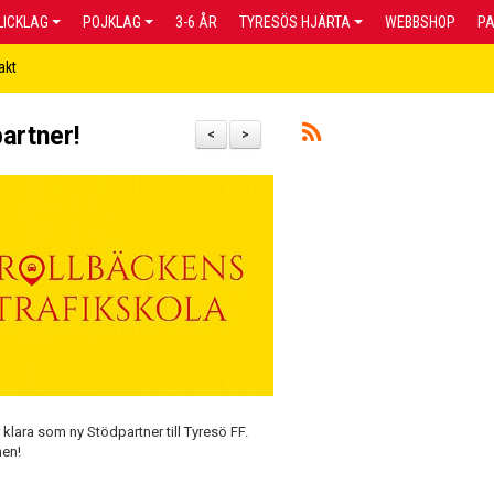
LICKLAG
POJKLAG
3-6 ÅR
TYRESÖS HJÄRTA
WEBBSHOP
P
akt
artner!
<
>
 klara som ny Stödpartner till Tyresö FF.
nen!