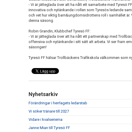
- Vi är jätteglada över att ha nått ett samarbete med Tyresö
innovativa och nytänkande i rollen som Tyresös ledande samhä
och vet hur viktig barn&ungdomsidrottens roll i samhället är.
denna säsong.
Robin Grandin, Klubbchef Tyresö FF:
- Vi är jätteglada över att ha nått ett partnerskap med Trollbä
offensiva och nytänkande i sitt sätt att arbeta. Vi ser fram 
säsongen!
Tyresö FF hälsar Trollbäckens Trafikskola välkommen som n
Nyhetsarkiv
Förändringar i herrlagets ledarstab
Vi söker tränare till 2027
Vidare i kvalserierna
Janne Mian till Tyresö FF