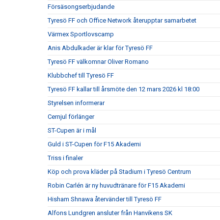
Försäsongserbjudande
Tyresö FF och Office Network återupptar samarbetet
Värmex Sportlovscamp
Anis Abdulkader är klar för Tyresö FF
Tyresö FF välkomnar Oliver Romano
Klubbchef till Tyresö FF
Tyresö FF kallar till årsmöte den 12 mars 2026 kl 18:00
Styrelsen informerar
Cernjul förlänger
ST-Cupen är i mål
Guld i ST-Cupen för F15 Akademi
Triss i finaler
Köp och prova kläder på Stadium i Tyresö Centrum
Robin Carlén är ny huvudtränare för F15 Akademi
Hisham Shnawa återvänder till Tyresö FF
Alfons Lundgren ansluter från Hanvikens SK