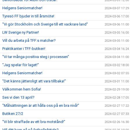
2024-03-09 12:00
Helgens Seniormatcher!
2024-03-07 17:29
Tyresö FF bjuder in till årsmöte!
2024-03-06 17:00
"Vi gör Stockholm och Sverige till ett vackrare land"
2024-03-06 11:00
LW Sverige ny Partner!
2024-03-05 16:00
Vill du arbeta på TFF:s matcher?
2024-03-05 11:00
Praktikanter i TFF-butiken!
2024-03-04 16:24
"Vi tar många positiva steg i processen"
2024-03-04 11:00
"Jag spelar för laget!"
2024-03-02 18:00
Helgens Seniormatcher!
2024-03-02 07:55
"Det känns jätteroligt att vara tillbaka!"
2024-03-01 11:00
Välkommen hem Sofia!
2024-02-29 19:00
Ses vi den 13 april?
2024-02-28 17:05
"Målsättningen är att hålla oss på en bra nivå!"
2024-02-27 17:22
Butiken 27/2
2024-02-27 07:33
"Vi blir straffade av ett bra motstånd!"
2024-02-26 16:30
Vill ditt barn gå på fotbollsfritids?