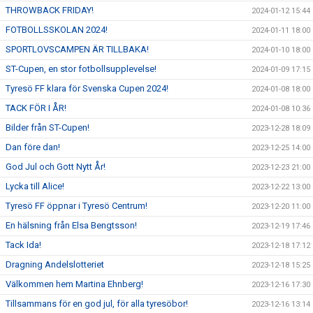
THROWBACK FRIDAY!
2024-01-12 15:44
FOTBOLLSSKOLAN 2024!
2024-01-11 18:00
SPORTLOVSCAMPEN ÄR TILLBAKA!
2024-01-10 18:00
ST-Cupen, en stor fotbollsupplevelse!
2024-01-09 17:15
Tyresö FF klara för Svenska Cupen 2024!
2024-01-08 18:00
TACK FÖR I ÅR!
2024-01-08 10:36
Bilder från ST-Cupen!
2023-12-28 18:09
Dan före dan!
2023-12-25 14:00
God Jul och Gott Nytt År!
2023-12-23 21:00
Lycka till Alice!
2023-12-22 13:00
Tyresö FF öppnar i Tyresö Centrum!
2023-12-20 11:00
En hälsning från Elsa Bengtsson!
2023-12-19 17:46
Tack Ida!
2023-12-18 17:12
Dragning Andelslotteriet
2023-12-18 15:25
Välkommen hem Martina Ehnberg!
2023-12-16 17:30
Tillsammans för en god jul, för alla tyresöbor!
2023-12-16 13:14