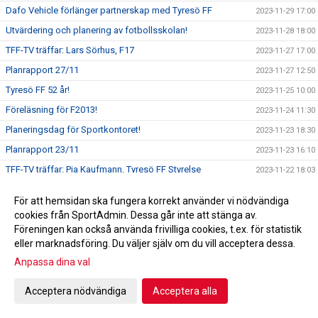
Dafo Vehicle förlänger partnerskap med Tyresö FF
2023-11-29 17:00
Utvärdering och planering av fotbollsskolan!
2023-11-28 18:00
TFF-TV träffar: Lars Sörhus, F17
2023-11-27 17:00
Planrapport 27/11
2023-11-27 12:50
Tyresö FF 52 år!
2023-11-25 10:00
Föreläsning för F2013!
2023-11-24 11:30
Planeringsdag för Sportkontoret!
2023-11-23 18:30
Planrapport 23/11
2023-11-23 16:10
TFF-TV träffar: Pia Kaufmann, Tyresö FF Styrelse
2023-11-22 18:03
Planrapport 22/11
2023-11-22 15:11
För att hemsidan ska fungera korrekt använder vi nödvändiga
TFF-TV träffar: David Othérus, Tyresö FF Herr
2023-11-21 17:28
cookies från SportAdmin. Dessa går inte att stänga av.
ST-CUPEN NÄRMAR SIG!
Föreningen kan också använda frivilliga cookies, t.ex. för statistik
2023-11-20 18:10
eller marknadsföring. Du väljer själv om du vill acceptera dessa.
Ledaravslutning
2023-11-19 18:00
Anpassa dina val
En rödgul jul!
2023-11-18 11:45
TACK!
2023-11-17 13:22
Acceptera nödvändiga
Acceptera alla
Dragning Andelslotteriet
2023-11-15 13:30