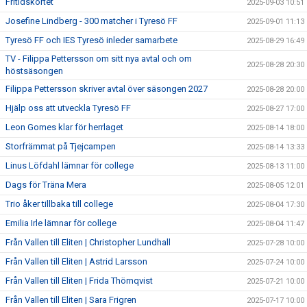
Fritidskortet
2025-09-03 10:51
Josefine Lindberg - 300 matcher i Tyresö FF
2025-09-01 11:13
Tyresö FF och IES Tyresö inleder samarbete
2025-08-29 16:49
TV - Filippa Pettersson om sitt nya avtal och om
2025-08-28 20:30
höstsäsongen
Filippa Pettersson skriver avtal över säsongen 2027
2025-08-28 20:00
Hjälp oss att utveckla Tyresö FF
2025-08-27 17:00
Leon Gomes klar för herrlaget
2025-08-14 18:00
Storfrämmat på Tjejcampen
2025-08-14 13:33
Linus Löfdahl lämnar för college
2025-08-13 11:00
Dags för Träna Mera
2025-08-05 12:01
Trio åker tillbaka till college
2025-08-04 17:30
Emilia Irle lämnar för college
2025-08-04 11:47
Från Vallen till Eliten | Christopher Lundhall
2025-07-28 10:00
Från Vallen till Eliten | Astrid Larsson
2025-07-24 10:00
Från Vallen till Eliten | Frida Thörnqvist
2025-07-21 10:00
Från Vallen till Eliten | Sara Frigren
2025-07-17 10:00