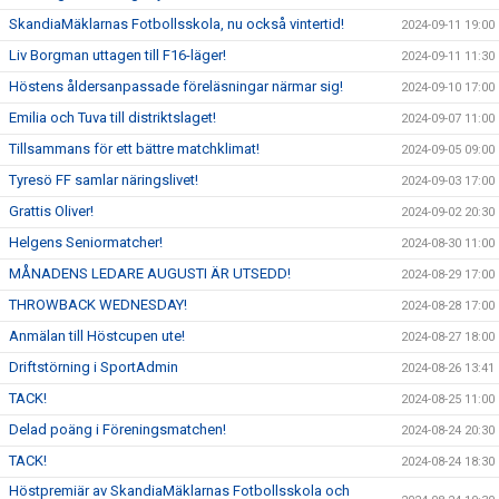
SkandiaMäklarnas Fotbollsskola, nu också vintertid!
2024-09-11 19:00
Liv Borgman uttagen till F16-läger!
2024-09-11 11:30
Höstens åldersanpassade föreläsningar närmar sig!
2024-09-10 17:00
Emilia och Tuva till distriktslaget!
2024-09-07 11:00
Tillsammans för ett bättre matchklimat!
2024-09-05 09:00
Tyresö FF samlar näringslivet!
2024-09-03 17:00
Grattis Oliver!
2024-09-02 20:30
Helgens Seniormatcher!
2024-08-30 11:00
MÅNADENS LEDARE AUGUSTI ÄR UTSEDD!
2024-08-29 17:00
THROWBACK WEDNESDAY!
2024-08-28 17:00
Anmälan till Höstcupen ute!
2024-08-27 18:00
Driftstörning i SportAdmin
2024-08-26 13:41
TACK!
2024-08-25 11:00
Delad poäng i Föreningsmatchen!
2024-08-24 20:30
TACK!
2024-08-24 18:30
Höstpremiär av SkandiaMäklarnas Fotbollsskola och