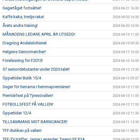
Segertåget fortsätter!
2024-04-21 16:30
Kaffe kaka, tredje raka!
2024-04-20 16:30
Årets andra träning!
2024-04-20 10:00
MÅNADENS LEDARE APRIL ÄR UTSEDD!
2024-04-19 11:00
Dragning Andelslotteriet
2024-04-19 09:30
Helgens Seniormatcher!
2024-04-17 16:00
Föreläsning för F2015!
2024-04-16 16:00
57 seniordebutanter under 2020-talet!
2024-04-15 12:30
Öppettider Butik 15/4
2024-04-15 09:27
Seger för herrarna i hemmapremiären!
2024-04-13 17:00
Premiärfest på Tyresövallen!
2024-04-13 11:00
FOTBOLLSFEST PÅ VALLEN!
2024-04-12 17:00
Öppettider 12/4
2024-04-12 11:30
TILLSAMMANS MOT BARNCANCER!
2024-04-11 12:30
TFF-Butiken på vallen!
2024-04-11 08:31
TFF-TV träffar: Jamie Lenander, Tyresö FF P14
2024-04-09 17:00