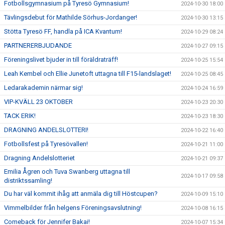
Fotbollsgymnasium på Tyresö Gymnasium!
2024-10-30 18:00
Tävlingsdebut för Mathilde Sörhus-Jordanger!
2024-10-30 13:15
Stötta Tyresö FF, handla på ICA Kvantum!
2024-10-29 08:24
PARTNERERBJUDANDE
2024-10-27 09:15
Föreningslivet bjuder in till föräldraträff!
2024-10-25 15:54
Leah Kembel och Ellie Junetoft uttagna till F15-landslaget!
2024-10-25 08:45
Ledarakademin närmar sig!
2024-10-24 16:59
VIP-KVÄLL 23 OKTOBER
2024-10-23 20:30
TACK ERIK!
2024-10-23 18:30
DRAGNING ANDELSLOTTERI!
2024-10-22 16:40
Fotbollsfest på Tyresövallen!
2024-10-21 11:00
Dragning Andelslotteriet
2024-10-21 09:37
Emilia Ågren och Tuva Swanberg uttagna till
2024-10-17 09:58
distriktssamling!
Du har väl kommit ihåg att anmäla dig till Höstcupen?
2024-10-09 15:10
Vimmelbilder från helgens Föreningsavslutning!
2024-10-08 16:15
Comeback för Jennifer Bakai!
2024-10-07 15:34