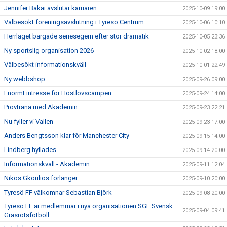
Jennifer Bakai avslutar karriären
2025-10-09 19:00
Välbesökt föreningsavslutning i Tyresö Centrum
2025-10-06 10:10
Herrlaget bärgade seriesegern efter stor dramatik
2025-10-05 23:36
Ny sportslig organisation 2026
2025-10-02 18:00
Välbesökt informationskväll
2025-10-01 22:49
Ny webbshop
2025-09-26 09:00
Enormt intresse för Höstlovscampen
2025-09-24 14:00
Provträna med Akademin
2025-09-23 22:21
Nu fyller vi Vallen
2025-09-23 17:00
Anders Bengtsson klar för Manchester City
2025-09-15 14:00
Lindberg hyllades
2025-09-14 20:00
Informationskväll - Akademin
2025-09-11 12:04
Nikos Gkoulios förlänger
2025-09-10 20:00
Tyresö FF välkomnar Sebastian Björk
2025-09-08 20:00
Tyresö FF är medlemmar i nya organisationen SGF Svensk
2025-09-04 09:41
Gräsrotsfotboll