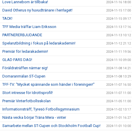
Love Lanneborn är tillbaka!
2024-11-16 18:00
David Otherus ny huvudtränare i herrlaget!
2024-11-15 17:00
TACK!
2024-11-15 09:17
TFF Media träffar Liam Eriksson
2024-11-13 17:16
PARTNERERBJUDANDE
2024-11-13 10:12
Spelarutbildning i fokus på ledarakademin!
2024-11-12 21:12
Premiär för ledarakademin!
2024-11-11 19:56
GLAD FARS DAG!
2024-11-10 09:00
Föräldraträffen närmar sig!
2024-11-08 14:21
Domaranmälan ST-Cupen
2024-11-08 13:29
TFF-TV: "Mycket spännande som händer i föreningen!"
2024-11-07 16:50
Stort intresse för Idrottsprofil!
2024-11-07 11:00
Premiär Vinterfotbollsskolan
2024-11-05 11:00
Informationsträff, Tyresö Fotbollsgymnasium
2024-11-02 13:17
Nästa vecka börjar Träna Mera - vinter
2024-11-01 16:27
Samarbete mellan ST-Cupen och Stockholm Football Cup!
2024-11-01 10:00