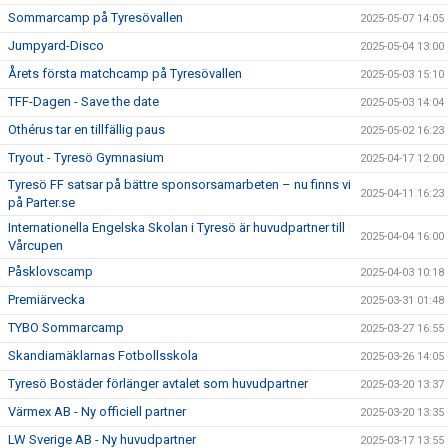
Sommarcamp på Tyresövallen
2025-05-07 14:05
Jumpyard-Disco
2025-05-04 13:00
Årets första matchcamp på Tyresövallen
2025-05-03 15:10
TFF-Dagen - Save the date
2025-05-03 14:04
Othérus tar en tillfällig paus
2025-05-02 16:23
Tryout - Tyresö Gymnasium
2025-04-17 12:00
Tyresö FF satsar på bättre sponsorsamarbeten – nu finns vi
2025-04-11 16:23
på Parter.se
Internationella Engelska Skolan i Tyresö är huvudpartner till
2025-04-04 16:00
Vårcupen
Påsklovscamp
2025-04-03 10:18
Premiärvecka
2025-03-31 01:48
TYBO Sommarcamp
2025-03-27 16:55
Skandiamäklarnas Fotbollsskola
2025-03-26 14:05
Tyresö Bostäder förlänger avtalet som huvudpartner
2025-03-20 13:37
Värmex AB - Ny officiell partner
2025-03-20 13:35
LW Sverige AB - Ny huvudpartner
2025-03-17 13:55