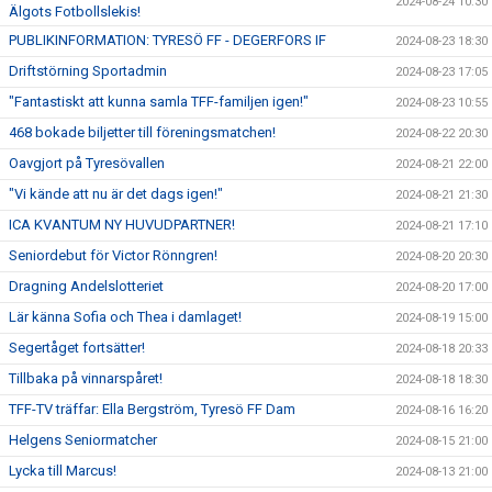
2024-08-24 10:30
Älgots Fotbollslekis!
PUBLIKINFORMATION: TYRESÖ FF - DEGERFORS IF
2024-08-23 18:30
Driftstörning Sportadmin
2024-08-23 17:05
"Fantastiskt att kunna samla TFF-familjen igen!"
2024-08-23 10:55
468 bokade biljetter till föreningsmatchen!
2024-08-22 20:30
Oavgjort på Tyresövallen
2024-08-21 22:00
"Vi kände att nu är det dags igen!"
2024-08-21 21:30
ICA KVANTUM NY HUVUDPARTNER!
2024-08-21 17:10
Seniordebut för Victor Rönngren!
2024-08-20 20:30
Dragning Andelslotteriet
2024-08-20 17:00
Lär känna Sofia och Thea i damlaget!
2024-08-19 15:00
Segertåget fortsätter!
2024-08-18 20:33
Tillbaka på vinnarspåret!
2024-08-18 18:30
TFF-TV träffar: Ella Bergström, Tyresö FF Dam
2024-08-16 16:20
Helgens Seniormatcher
2024-08-15 21:00
Lycka till Marcus!
2024-08-13 21:00