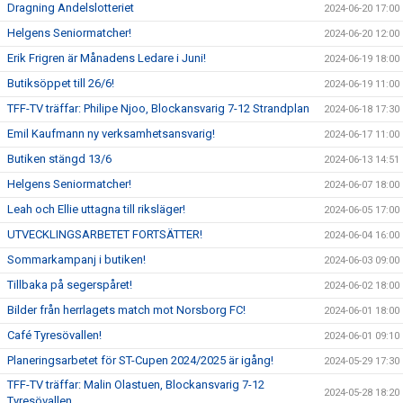
Dragning Andelslotteriet
2024-06-20 17:00
Helgens Seniormatcher!
2024-06-20 12:00
Erik Frigren är Månadens Ledare i Juni!
2024-06-19 18:00
Butiksöppet till 26/6!
2024-06-19 11:00
TFF-TV träffar: Philipe Njoo, Blockansvarig 7-12 Strandplan
2024-06-18 17:30
Emil Kaufmann ny verksamhetsansvarig!
2024-06-17 11:00
Butiken stängd 13/6
2024-06-13 14:51
Helgens Seniormatcher!
2024-06-07 18:00
Leah och Ellie uttagna till riksläger!
2024-06-05 17:00
UTVECKLINGSARBETET FORTSÄTTER!
2024-06-04 16:00
Sommarkampanj i butiken!
2024-06-03 09:00
Tillbaka på segerspåret!
2024-06-02 18:00
Bilder från herrlagets match mot Norsborg FC!
2024-06-01 18:00
Café Tyresövallen!
2024-06-01 09:10
Planeringsarbetet för ST-Cupen 2024/2025 är igång!
2024-05-29 17:30
TFF-TV träffar: Malin Olastuen, Blockansvarig 7-12
2024-05-28 18:20
Tyresövallen