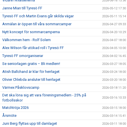
Vidare i kvalserierna
2026-06-16 13:36
Janne Mian till Tyresö FF
2026-05-12 17:30
Tyresö FF och Martin Evans går skilda vägar
2026-05-11 15:14
Anmälan är öppen till våra sommarcamper
2026-04-27 09:33
Nytt koncept för sommarcamperna
2026-04-20 10:29
Välkommen hem - Rolf Solem
2026-04-07 18:00
Alex Wilson får utökad roll i Tyresö FF
2026-04-05 10:00
Tyresö FF omorganiserar
2026-04-02 16:45
Se seniorlagen gratis – Bli medlem!
2026-03-27 18:05
Atish Ballchand är klar för herrlaget
2026-03-24 18:00
Olivier Chlebda ansluter till herrlaget
2026-03-20 18:00
Värmex Påsklovscamp
2026-03-18 11:20
Det ska löna sig att vara föreningsmedlem - 25% på
2026-03-16 10:33
fotbollsskor
Matchtröja 2026
2026-03-15 18:00
Årsmöte
2026-03-14 15:41
Juni Berg flyttas upp till damlaget
2026-03-11 18:00