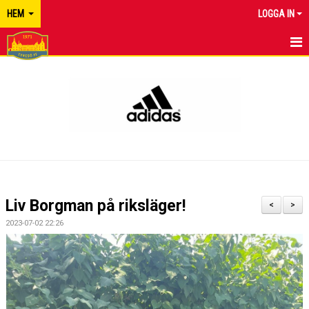
HEM
LOGGA IN
TYRESÖ FF
NYHETER
KALENDER
MATCHER
KONTAKT
Liv Borgman på riksläger!
<
>
2023-07-02 22:26