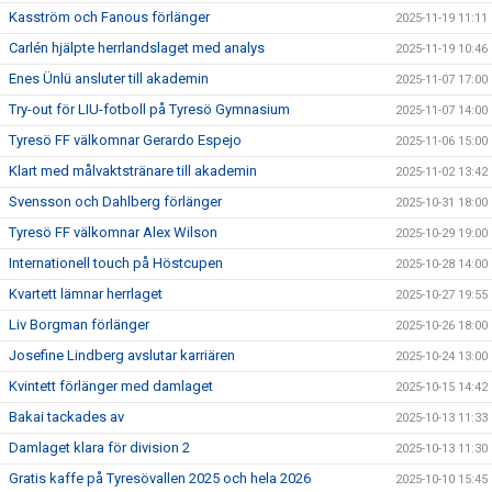
Kasström och Fanous förlänger
2025-11-19 11:11
Carlén hjälpte herrlandslaget med analys
2025-11-19 10:46
Enes Ünlü ansluter till akademin
2025-11-07 17:00
Try-out för LIU-fotboll på Tyresö Gymnasium
2025-11-07 14:00
Tyresö FF välkomnar Gerardo Espejo
2025-11-06 15:00
Klart med målvaktstränare till akademin
2025-11-02 13:42
Svensson och Dahlberg förlänger
2025-10-31 18:00
Tyresö FF välkomnar Alex Wilson
2025-10-29 19:00
Internationell touch på Höstcupen
2025-10-28 14:00
Kvartett lämnar herrlaget
2025-10-27 19:55
Liv Borgman förlänger
2025-10-26 18:00
Josefine Lindberg avslutar karriären
2025-10-24 13:00
Kvintett förlänger med damlaget
2025-10-15 14:42
Bakai tackades av
2025-10-13 11:33
Damlaget klara för division 2
2025-10-13 11:30
Gratis kaffe på Tyresövallen 2025 och hela 2026
2025-10-10 15:45