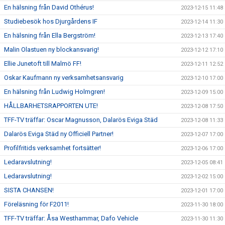
En hälsning från David Othérus!
2023-12-15 11:48
Studiebesök hos Djurgårdens IF
2023-12-14 11:30
En hälsning från Ella Bergström!
2023-12-13 17:40
Malin Olastuen ny blockansvarig!
2023-12-12 17:10
Ellie Junetoft till Malmö FF!
2023-12-11 12:52
Oskar Kaufmann ny verksamhetsansvarig
2023-12-10 17:00
En hälsning från Ludwig Holmgren!
2023-12-09 15:00
HÅLLBARHETSRAPPORTEN UTE!
2023-12-08 17:50
TFF-TV träffar: Oscar Magnusson, Dalarös Eviga Städ
2023-12-08 11:33
Dalarös Eviga Städ ny Officiell Partner!
2023-12-07 17:00
Profilfritids verksamhet fortsätter!
2023-12-06 17:00
Ledaravslutning!
2023-12-05 08:41
Ledaravslutning!
2023-12-02 15:00
SISTA CHANSEN!
2023-12-01 17:00
Föreläsning för F2011!
2023-11-30 18:00
TFF-TV träffar: Åsa Westhammar, Dafo Vehicle
2023-11-30 11:30