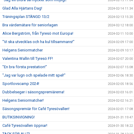
2024-02-15 17:04
Glad Alla Hjärtans Dag!
2024-02-14 11:34
Träningsplan STÄNGD 13/2
2024-02-13 15:20
Bra värdemätare för seniorlagen
2024-02-12 18:00
Alice Bergström, från Tyresö mot Europa!
2024-02-11 10:00
"Vi ska utvecklas och ha kul tillsammans!"
2024-02-09 17:00
Helgens Seniormatcher
2024-02-09 10:17
Valentina Wallin till Tyresö FF!
2024-02-07 20:00
"En bra första prestation!"
2024-02-07 15:08
"Jag var lugn och spelade mitt spel!"
2024-02-06 18:30
Sportlovscamp 2024!
2024-02-05 18:56
Dubbelseger i säsongspremiärerna!
2024-02-03 16:01
Helgens Seniormatcher!
2024-02-02 16:21
Säsongspremiär för Café Tyresövallen!
2024-02-01 17:08
BUTIKSINVIGNING!
2024-01-31 19:47
Café Tyresövallen öppnar!
2024-01-30 18:22
TACK FÖR ALLT!