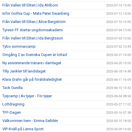
Från Vallen till Eliten | Ida Ahlbom
2025-07-14 15:00
Inför Gothia Cup - Mats Peter Swanberg
2025-07-12 13:00
Från Vallen till Eliten | Alice Bergström
2025-07-10 10:00
Tyresö FF startar ungdomsakademi
2025-07-04 13:00
Från Vallen till Eliten | Ida Bengtsson
2025-07-03 10:00
Tybo sommarcamp
2025-07-02 10:49
Omgång 2 av Svenska Cupen är lottad
2025-06-21 14:00
Ny assisterande tränare i damlaget
2025-06-20 10:00
Tilly Jankler till landslaget
2025-06-18 14:48
Klara Grahn går på föräldraledighet
2025-06-11 16:09
Tack Gunilla
2025-06-10 10:42
Tjejcamp | Av tjejer - För tjejer
2025-06-04 08:04
Lottdragning
2025-05-27 17:02
TFF-Dagen
2025-05-16 07:38
Välkommen hem - Emma Selldén
2025-05-10 18:00
VIP-Kväll på Länna Sport
2025-05-09 10:00