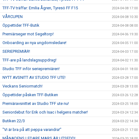
TFF-TV träffar: Emilia Ågren, Tyresö FF F15
2024-04-08 17:00
VÅRCUPEN
2024-04-08 10:30
Öppettider TFF-Butik
2024-04-08 08:00
Premiärseger mot Segeltorp!
2024-04-06 19:30
Onboarding av nya ungdomsledare!
2024-04-05 11:00
SERIEPREMIÄR!
2024-04-03 17:00
TFF-are på landslagsuppdrag!
2024-04-02 11:30
Studio TFF inför seriepremiären!
2024-04-01 18:00
NYTT AVSNITT AV STUDIO TFF UTE!
2024-03-28 17:00
Veckans Seniormatch!
2024-03-28 13:00
Öppettider påsken TFF-Butiken
2024-03-26 12:28
Premiäravsnittet av Studio TFF ute nu!
2024-03-25 18:00
Seniordebut för Erik och Isac i helgens matcher!
2024-03-24 12:34
Butiken 22/3
2024-03-22 14:34
"Vi är bra på att peppa varandra!"
2024-03-21 17:00
MÅNADENS LEDARE MARS ÄR UTSEDD!
2024-03-20 18:00