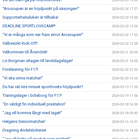
2024-02-25 10:00
"Aroscupen är en höjdpunkt på säsongen!"
2024-02-24 17:27
Supporterhalsduken är tillbaka!
2024-02-23 15:00
DEADLINE SPORTLOVSCAMP!
2024-02-23 12:56
"Vi är många som ser fram emot Aroscupen!"
2024-02-22 17:55
Välbesökt Kick-Off!
2024-02-22 12:30
Välkommen till Årsmötet!
2024-02-21 20:00
Liv Borgman uttagen till landslagsläger!
2024-02-21 16:00
Föreläsning för F17!
2024-02-20 21:02
"Vi ska vinna matcher!"
2024-02-20 16:56
Du har väl inte missat sportlovets höjdpunkt?
2024-02-19 17:30
Träningsläger i Göteborg för F17!
2024-02-19 11:00
"En väldigt fin individuell prestation"
2024-02-18 16:30
"Jag vill komma långt med laget!"
2024-02-18 09:40
Helgens Seniormatcher!
2024-02-16 16:31
Dragning Andelslotteriet
2024-02-16 14:20
"Jag vill bidra så mycket som möjligt!"