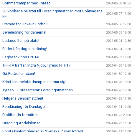
Sommarcamper med Tyresö FF
2024-05-08 09:55
636 bokade biljetter till Föreningsmatchen mot Spårvägens
2024-05-07 11:00
FF!
Premiär för Drive-In Fotboll!
2024-05-06 17:00
Serieledning för damerna!
2024-05-05 18:00
Ledarsoffan på plats!
2024-05-04 12:30
Bilder från dagens träning!
2024-05-04 10:30
Lagbesök hos F2014!
2024-05-02 12:00
TFF-TV träffar: Indra Njoo, Tyresö FF F17
2024-04-30 18:00
Gå-Fotbollen växer!
2024-04-30 12:10
Kristi Himmelsfärdscupen närmar sig!
2024-04-28 18:00
Tyresö FF presenterar: Föreningsmatchen
2024-04-26 12:10
Helgens Seniormatcher!
2024-04-25 11:30
Föreläsning för Damlaget!
2024-04-24 12:00
Profilfritids fortsätter!
2024-04-23 20:00
Dragning Andelslotteri
2024-04-23 16:50
Första kvalomgången av Svenska Cupen lottad!
2024-04-22 12:00