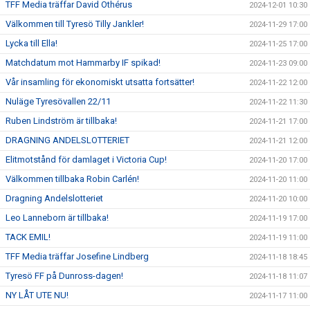
TFF Media träffar David Othérus
2024-12-01 10:30
Välkommen till Tyresö Tilly Jankler!
2024-11-29 17:00
Lycka till Ella!
2024-11-25 17:00
Matchdatum mot Hammarby IF spikad!
2024-11-23 09:00
Vår insamling för ekonomiskt utsatta fortsätter!
2024-11-22 12:00
Nuläge Tyresövallen 22/11
2024-11-22 11:30
Ruben Lindström är tillbaka!
2024-11-21 17:00
DRAGNING ANDELSLOTTERIET
2024-11-21 12:00
Elitmotstånd för damlaget i Victoria Cup!
2024-11-20 17:00
Välkommen tillbaka Robin Carlén!
2024-11-20 11:00
Dragning Andelslotteriet
2024-11-20 10:00
Leo Lanneborn är tillbaka!
2024-11-19 17:00
TACK EMIL!
2024-11-19 11:00
TFF Media träffar Josefine Lindberg
2024-11-18 18:45
Tyresö FF på Dunross-dagen!
2024-11-18 11:07
NY LÅT UTE NU!
2024-11-17 11:00