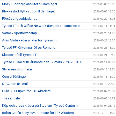
Molly Lundberg ansluter till damlaget
2026-03-09 18:00
Blakkestad flyttas upp till damlaget
2026-03-05 18:00
Försäsongserbjudande
2026-02-20 13:08
Tyresö FF och Office Network återupptar samarbetet
2026-02-11 11:14
Värmex Sportlovscamp
2026-01-29 14:20
Anis Abdulkader är klar för Tyresö FF
2026-01-28 18:00
Tyresö FF välkomnar Oliver Romano
2026-01-26 18:00
Klubbchef till Tyresö FF
2026-01-21 15:45
Tyresö FF kallar till årsmöte den 12 mars 2026 kl 18:00
2026-01-14 09:29
Styrelsen informerar
2026-01-13 12:51
Cernjul förlänger
2026-01-11 11:00
ST-Cupen är i mål
2026-01-10 22:00
Guld i ST-Cupen för F15 Akademi
2026-01-07 23:31
Triss i finaler
2026-01-05 16:52
Köp och prova kläder på Stadium i Tyresö Centrum
2026-01-04 23:12
Robin Carlén är ny huvudtränare för F15 Akademi
2025-12-19 11:00