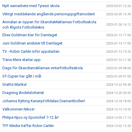
Nytt samarbete med Tyresö skola
2025-03-07 12:26
Viktigt meddelande angående personuppgiftsincident
2025-02-05 16:39
Anmälan är öppen för SkandiaMäklarnas Fotbollsskola
2025-01-26 16:12
och Älgots Fotbollslekis
Elise Goldman klar för Damlaget
2025-01-15 17:00
Juni Goldman ansluter till Damlaget
2025-01-14 17:00
TV - Robin Carlén inför uppstarten
2025-01-12 19:25
Träna Mera startar upp
2025-01-10 11:30
Dags för Skandiamäklarnas vinterfotbollsskola
2025-01-09 08:00
ST-Cupen har gått i mål
2025-01-09 07:00
Grattis Marika!
2024-12-22 09:30
Dragning Andelslotteriet
2024-12-20 20:55
Johanna Rytting Kaneryd tilldelas Diamantbollen!
2024-12-18 18:00
Välkommen Nikos!
2024-12-15 10:55
Philipe Njoo ny Sportchef 7-12 år!
2024-12-05 17:13
TFF Media träffar Robin Carlén
2024-12-02 15:20