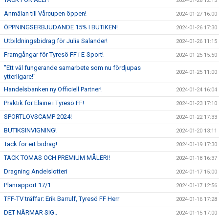
2024-01-28 12:15
Anmälan till Vårcupen öppen!
2024-01-27 16:00
ÖPPNINGSERBJUDANDE 15% I BUTIKEN!
2024-01-26 17:30
Utbildningsbidrag för Julia Salander!
2024-01-26 11:15
Framgångar för Tyresö FF i E-Sport!
2024-01-25 15:50
"Ett väl fungerande samarbete som nu fördjupas
2024-01-25 11:00
ytterligare!"
Handelsbanken ny Officiell Partner!
2024-01-24 16:04
Praktik för Elaine i Tyresö FF!
2024-01-23 17:10
SPORTLOVSCAMP 2024!
2024-01-22 17:33
BUTIKSINVIGNING!
2024-01-20 13:11
Tack för ert bidrag!
2024-01-19 17:30
TACK TOMAS OCH PREMIUM MÅLERI!
2024-01-18 16:37
Dragning Andelslotteri
2024-01-17 15:00
Planrapport 17/1
2024-01-17 12:56
TFF-TV träffar: Erik Barrulf, Tyresö FF Herr
2024-01-16 17:28
DET NÄRMAR SIG..
2024-01-15 17:00