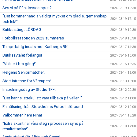
Ses vi på Påsklovscampen?
2024-03-19 19:30
"Det kommer handla väldigt mycket om glädje, gemenskap
2024-03-19 17:15
och lek!"
Butiksstängt LÖRDAG
2024-03-19 10:30
Fotbollssäsongen 2023 summeras
2024-03-18 16:30
Tempofattig insats mot Karlbergs BK
2024-03-17 14:30
Butiksavtalet förlängs!
2024-03-16 10:00
"Vi är ett bra gäng!"
2024-03-15 16:35
Helgens Seniormatcher!
2024-03-14 18:00
Stort intresse för Vårcupen!
2024-03-13 18:00
Inspelningsdag av Studio TFF!
2024-03-12 20:30
"Det känns jättekul att vara tillbaka på vallen!"
2024-03-12 11:00
En hälsning från Stockholms Fotbollsförbund
2024-03-12 10:00
Välkommen hem Nina!
2024-03-11 18:28
"Extra skönt när våra steg i processen syns på
2024-03-10 17:00
resultattavlan!"
Seniordebut för Albin och Oscar!