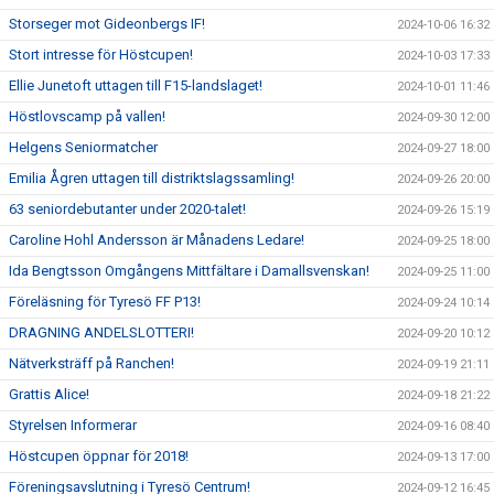
Storseger mot Gideonbergs IF!
2024-10-06 16:32
Stort intresse för Höstcupen!
2024-10-03 17:33
Ellie Junetoft uttagen till F15-landslaget!
2024-10-01 11:46
Höstlovscamp på vallen!
2024-09-30 12:00
Helgens Seniormatcher
2024-09-27 18:00
Emilia Ågren uttagen till distriktslagssamling!
2024-09-26 20:00
63 seniordebutanter under 2020-talet!
2024-09-26 15:19
Caroline Hohl Andersson är Månadens Ledare!
2024-09-25 18:00
Ida Bengtsson Omgångens Mittfältare i Damallsvenskan!
2024-09-25 11:00
Föreläsning för Tyresö FF P13!
2024-09-24 10:14
DRAGNING ANDELSLOTTERI!
2024-09-20 10:12
Nätverksträff på Ranchen!
2024-09-19 21:11
Grattis Alice!
2024-09-18 21:22
Styrelsen Informerar
2024-09-16 08:40
Höstcupen öppnar för 2018!
2024-09-13 17:00
Föreningsavslutning i Tyresö Centrum!
2024-09-12 16:45