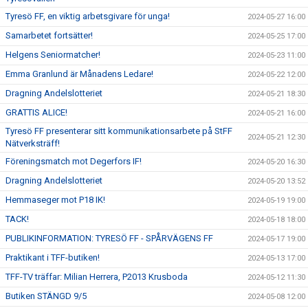
Tyresö FF, en viktig arbetsgivare för unga!
2024-05-27 16:00
Samarbetet fortsätter!
2024-05-25 17:00
Helgens Seniormatcher!
2024-05-23 11:00
Emma Granlund är Månadens Ledare!
2024-05-22 12:00
Dragning Andelslotteriet
2024-05-21 18:30
GRATTIS ALICE!
2024-05-21 16:00
Tyresö FF presenterar sitt kommunikationsarbete på StFF
2024-05-21 12:30
Nätverksträff!
Föreningsmatch mot Degerfors IF!
2024-05-20 16:30
Dragning Andelslotteriet
2024-05-20 13:52
Hemmaseger mot P18 IK!
2024-05-19 19:00
TACK!
2024-05-18 18:00
PUBLIKINFORMATION: TYRESÖ FF - SPÅRVÄGENS FF
2024-05-17 19:00
Praktikant i TFF-butiken!
2024-05-13 17:00
TFF-TV träffar: Milian Herrera, P2013 Krusboda
2024-05-12 11:30
Butiken STÄNGD 9/5
2024-05-08 12:00