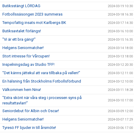
Butiksstängt LÖRDAG
2024-03-19 10:30
Fotbollssäsongen 2023 summeras
2024-03-18 16:30
Tempofattig insats mot Karlbergs BK
2024-03-17 14:30
Butiksavtalet förlängs!
2024-03-16 10:00
"Vi är ett bra gäng!"
2024-03-15 16:35
Helgens Seniormatcher!
2024-03-14 18:00
Stort intresse för Vårcupen!
2024-03-13 18:00
Inspelningsdag av Studio TFF!
2024-03-12 20:30
"Det känns jättekul att vara tillbaka på vallen!"
2024-03-12 11:00
En hälsning från Stockholms Fotbollsförbund
2024-03-12 10:00
Välkommen hem Nina!
2024-03-11 18:28
"Extra skönt när våra steg i processen syns på
2024-03-10 17:00
resultattavlan!"
Seniordebut för Albin och Oscar!
2024-03-09 12:00
Helgens Seniormatcher!
2024-03-07 17:29
Tyresö FF bjuder in till årsmöte!
2024-03-06 17:00