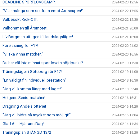
DEADLINE SPORTLOVSCAMP!
2024-02-23 12:56
"Vi är många som ser fram emot Aroscupen!"
2024-02-22 17:55
Välbesökt Kick-Off!
2024-02-22 12:30
Välkommen till Årsmötet!
2024-02-21 20:00
Liv Borgman uttagen till landslagsläger!
2024-02-21 16:00
Föreläsning för F17!
2024-02-20 21:02
"Vi ska vinna matcher!"
2024-02-20 16:56
Du har väl inte missat sportlovets höjdpunkt?
2024-02-19 17:30
Träningsläger i Göteborg för F17!
2024-02-19 11:00
"En väldigt fin individuell prestation"
2024-02-18 16:30
"Jag vill komma långt med laget!"
2024-02-18 09:40
Helgens Seniormatcher!
2024-02-16 16:31
Dragning Andelslotteriet
2024-02-16 14:20
"Jag vill bidra så mycket som möjligt!"
2024-02-15 17:04
Glad Alla Hjärtans Dag!
2024-02-14 11:34
Träningsplan STÄNGD 13/2
2024-02-13 15:20