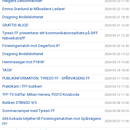
Helgens Seniormatcher!
2024-05-23 11:00
Emma Granlund är Månadens Ledare!
2024-05-22 12:00
Dragning Andelslotteriet
2024-05-21 18:30
GRATTIS ALICE!
2024-05-21 16:00
Tyresö FF presenterar sitt kommunikationsarbete på StFF
2024-05-21 12:30
Nätverksträff!
Föreningsmatch mot Degerfors IF!
2024-05-20 16:30
Dragning Andelslotteriet
2024-05-20 13:52
Hemmaseger mot P18 IK!
2024-05-19 19:00
TACK!
2024-05-18 18:00
PUBLIKINFORMATION: TYRESÖ FF - SPÅRVÄGENS FF
2024-05-17 19:00
Praktikant i TFF-butiken!
2024-05-13 17:00
TFF-TV träffar: Milian Herrera, P2013 Krusboda
2024-05-12 11:30
Butiken STÄNGD 9/5
2024-05-08 12:00
Sommarcamper med Tyresö FF
2024-05-08 09:55
636 bokade biljetter till Föreningsmatchen mot Spårvägens
2024-05-07 11:00
FF!