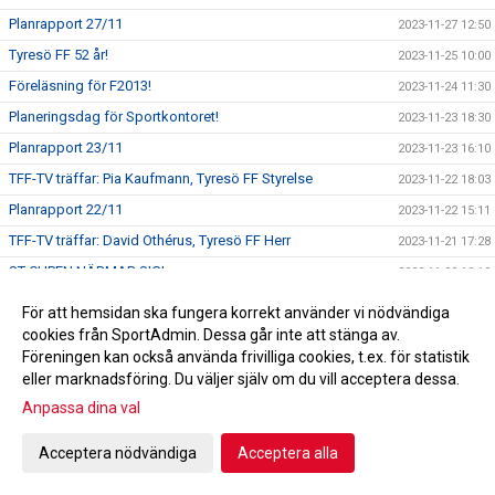
Planrapport 27/11
2023-11-27 12:50
Tyresö FF 52 år!
2023-11-25 10:00
Föreläsning för F2013!
2023-11-24 11:30
Planeringsdag för Sportkontoret!
2023-11-23 18:30
Planrapport 23/11
2023-11-23 16:10
TFF-TV träffar: Pia Kaufmann, Tyresö FF Styrelse
2023-11-22 18:03
Planrapport 22/11
2023-11-22 15:11
TFF-TV träffar: David Othérus, Tyresö FF Herr
2023-11-21 17:28
ST-CUPEN NÄRMAR SIG!
2023-11-20 18:10
Ledaravslutning
2023-11-19 18:00
För att hemsidan ska fungera korrekt använder vi nödvändiga
En rödgul jul!
cookies från SportAdmin. Dessa går inte att stänga av.
2023-11-18 11:45
Föreningen kan också använda frivilliga cookies, t.ex. för statistik
TACK!
2023-11-17 13:22
eller marknadsföring. Du väljer själv om du vill acceptera dessa.
Dragning Andelslotteriet
2023-11-15 13:30
Anpassa dina val
TFF-TV träffar: Emilia Åberg & Tuva Swanberg, Tyresö FF
2023-11-14 11:12
F14
Acceptera nödvändiga
Acceptera alla
Emilia Ågren och Tuva Swanberg till distriktslagssamlingen!
2023-11-14 10:48