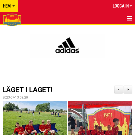
HEM
LOGGA IN
TYRESÖ FF
NYHETER
KALENDER
MATCHER
KONTAKT
LÄGET I LAGET!
<
>
2023-07-13 09:20