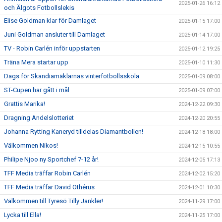
2025-01-26 16:12
och Älgots Fotbollslekis
Elise Goldman klar för Damlaget
2025-01-15 17:00
Juni Goldman ansluter till Damlaget
2025-01-14 17:00
TV - Robin Carlén inför uppstarten
2025-01-12 19:25
Träna Mera startar upp
2025-01-10 11:30
Dags för Skandiamäklarnas vinterfotbollsskola
2025-01-09 08:00
ST-Cupen har gått i mål
2025-01-09 07:00
Grattis Marika!
2024-12-22 09:30
Dragning Andelslotteriet
2024-12-20 20:55
Johanna Rytting Kaneryd tilldelas Diamantbollen!
2024-12-18 18:00
Välkommen Nikos!
2024-12-15 10:55
Philipe Njoo ny Sportchef 7-12 år!
2024-12-05 17:13
TFF Media träffar Robin Carlén
2024-12-02 15:20
TFF Media träffar David Othérus
2024-12-01 10:30
Välkommen till Tyresö Tilly Jankler!
2024-11-29 17:00
Lycka till Ella!
2024-11-25 17:00