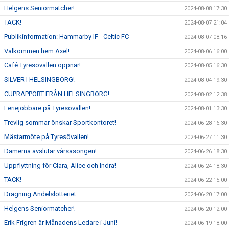
Helgens Seniormatcher!
2024-08-08 17:30
TACK!
2024-08-07 21:04
Publikinformation: Hammarby IF - Celtic FC
2024-08-07 08:16
Välkommen hem Axel!
2024-08-06 16:00
Café Tyresövallen öppnar!
2024-08-05 16:30
SILVER I HELSINGBORG!
2024-08-04 19:30
CUPRAPPORT FRÅN HELSINGBORG!
2024-08-02 12:38
Feriejobbare på Tyresövallen!
2024-08-01 13:30
Trevlig sommar önskar Sportkontoret!
2024-06-28 16:30
Mästarmöte på Tyresövallen!
2024-06-27 11:30
Damerna avslutar vårsäsongen!
2024-06-26 18:30
Uppflyttning för Clara, Alice och Indra!
2024-06-24 18:30
TACK!
2024-06-22 15:00
Dragning Andelslotteriet
2024-06-20 17:00
Helgens Seniormatcher!
2024-06-20 12:00
Erik Frigren är Månadens Ledare i Juni!
2024-06-19 18:00