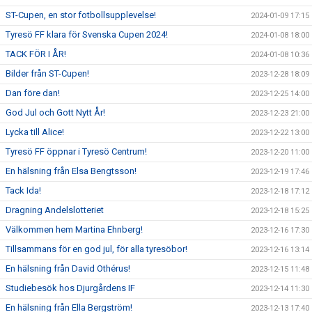
ST-Cupen, en stor fotbollsupplevelse!
2024-01-09 17:15
Tyresö FF klara för Svenska Cupen 2024!
2024-01-08 18:00
TACK FÖR I ÅR!
2024-01-08 10:36
Bilder från ST-Cupen!
2023-12-28 18:09
Dan före dan!
2023-12-25 14:00
God Jul och Gott Nytt År!
2023-12-23 21:00
Lycka till Alice!
2023-12-22 13:00
Tyresö FF öppnar i Tyresö Centrum!
2023-12-20 11:00
En hälsning från Elsa Bengtsson!
2023-12-19 17:46
Tack Ida!
2023-12-18 17:12
Dragning Andelslotteriet
2023-12-18 15:25
Välkommen hem Martina Ehnberg!
2023-12-16 17:30
Tillsammans för en god jul, för alla tyresöbor!
2023-12-16 13:14
En hälsning från David Othérus!
2023-12-15 11:48
Studiebesök hos Djurgårdens IF
2023-12-14 11:30
En hälsning från Ella Bergström!
2023-12-13 17:40