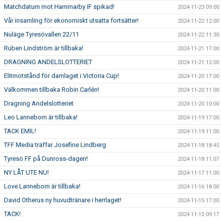
Matchdatum mot Hammarby IF spikad!
2024-11-23 09:00
Vår insamling för ekonomiskt utsatta fortsätter!
2024-11-22 12:00
Nuläge Tyresövallen 22/11
2024-11-22 11:30
Ruben Lindström är tillbaka!
2024-11-21 17:00
DRAGNING ANDELSLOTTERIET
2024-11-21 12:00
Elitmotstånd för damlaget i Victoria Cup!
2024-11-20 17:00
Välkommen tillbaka Robin Carlén!
2024-11-20 11:00
Dragning Andelslotteriet
2024-11-20 10:00
Leo Lanneborn är tillbaka!
2024-11-19 17:00
TACK EMIL!
2024-11-19 11:00
TFF Media träffar Josefine Lindberg
2024-11-18 18:45
Tyresö FF på Dunross-dagen!
2024-11-18 11:07
NY LÅT UTE NU!
2024-11-17 11:00
Love Lanneborn är tillbaka!
2024-11-16 18:00
David Otherus ny huvudtränare i herrlaget!
2024-11-15 17:00
TACK!
2024-11-15 09:17