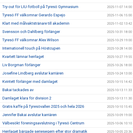
Try-out för LIU-fotboll på Tyresö Gymnasium
2025-11-07 14:00
Tyresö FF välkomnar Gerardo Espejo
2025-11-06 15:00
Klart med målvaktstränare till akademin
2025-11-02 13:42
Svensson och Dahlberg förlänger
2025-10-31 18:00
Tyresö FF välkomnar Alex Wilson
2025-10-29 19:00
Internationell touch på Höstcupen
2025-10-28 14:00
Kvartett lämnar herrlaget
2025-10-27 19:55
Liv Borgman förlänger
2025-10-26 18:00
Josefine Lindberg avslutar karriären
2025-10-24 13:00
Kvintett förlänger med damlaget
2025-10-15 14:42
Bakai tackades av
2025-10-13 11:33
Damlaget klara för division 2
2025-10-13 11:30
Gratis kaffe på Tyresövallen 2025 och hela 2026
2025-10-10 15:45
Jennifer Bakai avslutar karriären
2025-10-09 19:00
Välbesökt föreningsavslutning i Tyresö Centrum
2025-10-06 10:10
Herrlaget bärgade seriesegern efter stor dramatik
2025-10-05 23:36