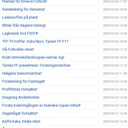
Premiär för Drive-In Fotboll!
2024-05-06 17:00
Serieledning för damerna!
2024-05-05 18:00
Ledarsoffan på plats!
2024-05-04 12:30
Bilder från dagens träning!
2024-05-04 10:30
Lagbesök hos F2014!
2024-05-02 12:00
TFF-TV träffar: Indra Njoo, Tyresö FF F17
2024-04-30 18:00
Gå-Fotbollen växer!
2024-04-30 12:10
Kristi Himmelsfärdscupen närmar sig!
2024-04-28 18:00
Tyresö FF presenterar: Föreningsmatchen
2024-04-26 12:10
Helgens Seniormatcher!
2024-04-25 11:30
Föreläsning för Damlaget!
2024-04-24 12:00
Profilfritids fortsätter!
2024-04-23 20:00
Dragning Andelslotteri
2024-04-23 16:50
Första kvalomgången av Svenska Cupen lottad!
2024-04-22 12:00
Segertåget fortsätter!
2024-04-21 16:30
Kaffe kaka, tredje raka!
2024-04-20 16:30