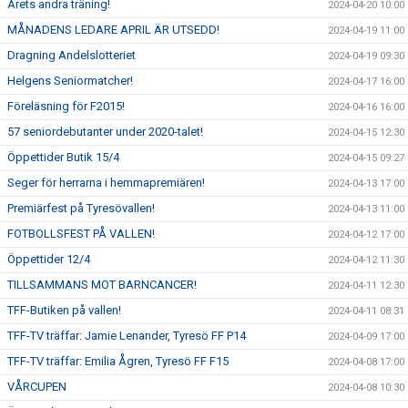
Årets andra träning!
2024-04-20 10:00
MÅNADENS LEDARE APRIL ÄR UTSEDD!
2024-04-19 11:00
Dragning Andelslotteriet
2024-04-19 09:30
Helgens Seniormatcher!
2024-04-17 16:00
Föreläsning för F2015!
2024-04-16 16:00
57 seniordebutanter under 2020-talet!
2024-04-15 12:30
Öppettider Butik 15/4
2024-04-15 09:27
Seger för herrarna i hemmapremiären!
2024-04-13 17:00
Premiärfest på Tyresövallen!
2024-04-13 11:00
FOTBOLLSFEST PÅ VALLEN!
2024-04-12 17:00
Öppettider 12/4
2024-04-12 11:30
TILLSAMMANS MOT BARNCANCER!
2024-04-11 12:30
TFF-Butiken på vallen!
2024-04-11 08:31
TFF-TV träffar: Jamie Lenander, Tyresö FF P14
2024-04-09 17:00
TFF-TV träffar: Emilia Ågren, Tyresö FF F15
2024-04-08 17:00
VÅRCUPEN
2024-04-08 10:30