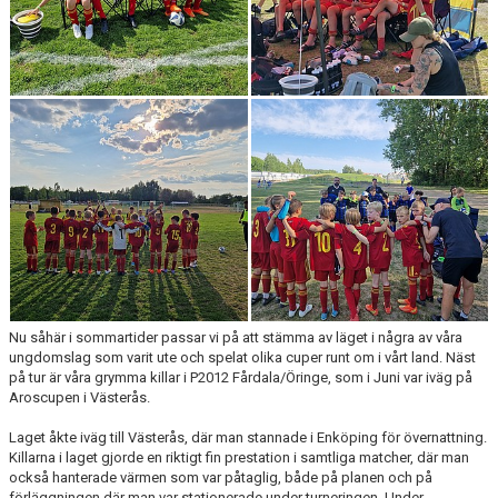
Nu såhär i sommartider passar vi på att stämma av läget i några av våra
ungdomslag som varit ute och spelat olika cuper runt om i vårt land. Näst
på tur är våra grymma killar i P2012 Fårdala/Öringe, som i Juni var iväg på
Aroscupen i Västerås.
Laget åkte iväg till Västerås, där man stannade i Enköping för övernattning.
Killarna i laget gjorde en riktigt fin prestation i samtliga matcher, där man
också hanterade värmen som var påtaglig, både på planen och på
förläggningen där man var stationerade under turneringen. Under