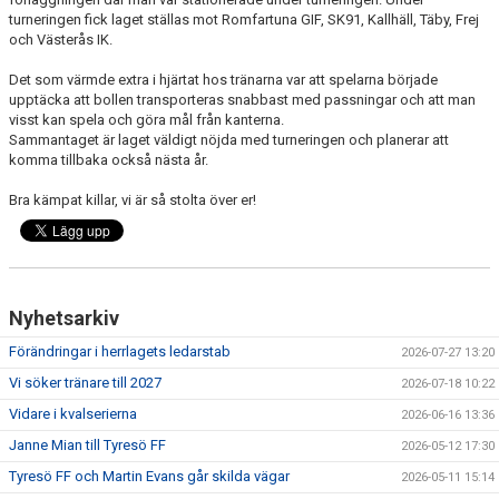
turneringen fick laget ställas mot Romfartuna GIF, SK91, Kallhäll, Täby, Frej
och Västerås IK.
Det som värmde extra i hjärtat hos tränarna var att spelarna började
upptäcka att bollen transporteras snabbast med passningar och att man
visst kan spela och göra mål från kanterna.
Sammantaget är laget väldigt nöjda med turneringen och planerar att
komma tillbaka också nästa år.
Bra kämpat killar, vi är så stolta över er!
Nyhetsarkiv
Förändringar i herrlagets ledarstab
2026-07-27 13:20
Vi söker tränare till 2027
2026-07-18 10:22
Vidare i kvalserierna
2026-06-16 13:36
Janne Mian till Tyresö FF
2026-05-12 17:30
Tyresö FF och Martin Evans går skilda vägar
2026-05-11 15:14