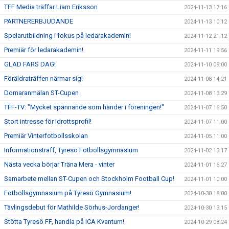
TFF Media träffar Liam Eriksson
2024-11-13 17:16
PARTNERERBJUDANDE
2024-11-13 10:12
Spelarutbildning i fokus på ledarakademin!
2024-11-12 21:12
Premiär för ledarakademin!
2024-11-11 19:56
GLAD FARS DAG!
2024-11-10 09:00
Föräldraträffen närmar sig!
2024-11-08 14:21
Domaranmälan ST-Cupen
2024-11-08 13:29
TFF-TV: "Mycket spännande som händer i föreningen!"
2024-11-07 16:50
Stort intresse för Idrottsprofil!
2024-11-07 11:00
Premiär Vinterfotbollsskolan
2024-11-05 11:00
Informationsträff, Tyresö Fotbollsgymnasium
2024-11-02 13:17
Nästa vecka börjar Träna Mera - vinter
2024-11-01 16:27
Samarbete mellan ST-Cupen och Stockholm Football Cup!
2024-11-01 10:00
Fotbollsgymnasium på Tyresö Gymnasium!
2024-10-30 18:00
Tävlingsdebut för Mathilde Sörhus-Jordanger!
2024-10-30 13:15
Stötta Tyresö FF, handla på ICA Kvantum!
2024-10-29 08:24