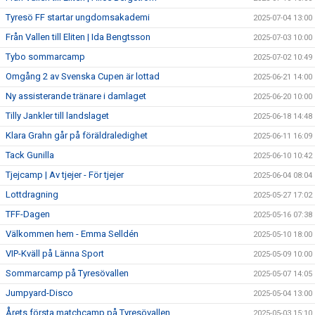
Tyresö FF startar ungdomsakademi
2025-07-04 13:00
Från Vallen till Eliten | Ida Bengtsson
2025-07-03 10:00
Tybo sommarcamp
2025-07-02 10:49
Omgång 2 av Svenska Cupen är lottad
2025-06-21 14:00
Ny assisterande tränare i damlaget
2025-06-20 10:00
Tilly Jankler till landslaget
2025-06-18 14:48
Klara Grahn går på föräldraledighet
2025-06-11 16:09
Tack Gunilla
2025-06-10 10:42
Tjejcamp | Av tjejer - För tjejer
2025-06-04 08:04
Lottdragning
2025-05-27 17:02
TFF-Dagen
2025-05-16 07:38
Välkommen hem - Emma Selldén
2025-05-10 18:00
VIP-Kväll på Länna Sport
2025-05-09 10:00
Sommarcamp på Tyresövallen
2025-05-07 14:05
Jumpyard-Disco
2025-05-04 13:00
Årets första matchcamp på Tyresövallen
2025-05-03 15:10