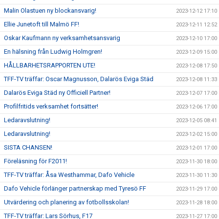
Malin Olastuen ny blockansvarig!
2023-12-12 17:10
Ellie Junetoft till Malmö FF!
2023-12-11 12:52
Oskar Kaufmann ny verksamhetsansvarig
2023-12-10 17:00
En hälsning från Ludwig Holmgren!
2023-12-09 15:00
HÅLLBARHETSRAPPORTEN UTE!
2023-12-08 17:50
TFF-TV träffar: Oscar Magnusson, Dalarös Eviga Städ
2023-12-08 11:33
Dalarös Eviga Städ ny Officiell Partner!
2023-12-07 17:00
Profilfritids verksamhet fortsätter!
2023-12-06 17:00
Ledaravslutning!
2023-12-05 08:41
Ledaravslutning!
2023-12-02 15:00
SISTA CHANSEN!
2023-12-01 17:00
Föreläsning för F2011!
2023-11-30 18:00
TFF-TV träffar: Åsa Westhammar, Dafo Vehicle
2023-11-30 11:30
Dafo Vehicle förlänger partnerskap med Tyresö FF
2023-11-29 17:00
Utvärdering och planering av fotbollsskolan!
2023-11-28 18:00
TFF-TV träffar: Lars Sörhus, F17
2023-11-27 17:00