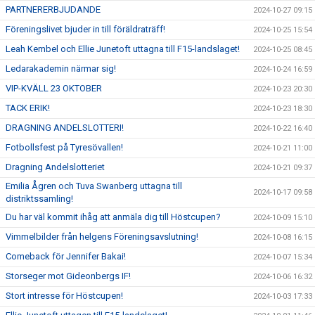
PARTNERERBJUDANDE
2024-10-27 09:15
Föreningslivet bjuder in till föräldraträff!
2024-10-25 15:54
Leah Kembel och Ellie Junetoft uttagna till F15-landslaget!
2024-10-25 08:45
Ledarakademin närmar sig!
2024-10-24 16:59
VIP-KVÄLL 23 OKTOBER
2024-10-23 20:30
TACK ERIK!
2024-10-23 18:30
DRAGNING ANDELSLOTTERI!
2024-10-22 16:40
Fotbollsfest på Tyresövallen!
2024-10-21 11:00
Dragning Andelslotteriet
2024-10-21 09:37
Emilia Ågren och Tuva Swanberg uttagna till
2024-10-17 09:58
distriktssamling!
Du har väl kommit ihåg att anmäla dig till Höstcupen?
2024-10-09 15:10
Vimmelbilder från helgens Föreningsavslutning!
2024-10-08 16:15
Comeback för Jennifer Bakai!
2024-10-07 15:34
Storseger mot Gideonbergs IF!
2024-10-06 16:32
Stort intresse för Höstcupen!
2024-10-03 17:33