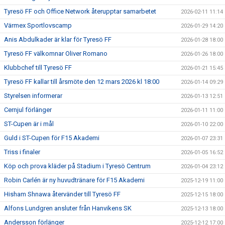
Tyresö FF och Office Network återupptar samarbetet
2026-02-11 11:14
Värmex Sportlovscamp
2026-01-29 14:20
Anis Abdulkader är klar för Tyresö FF
2026-01-28 18:00
Tyresö FF välkomnar Oliver Romano
2026-01-26 18:00
Klubbchef till Tyresö FF
2026-01-21 15:45
Tyresö FF kallar till årsmöte den 12 mars 2026 kl 18:00
2026-01-14 09:29
Styrelsen informerar
2026-01-13 12:51
Cernjul förlänger
2026-01-11 11:00
ST-Cupen är i mål
2026-01-10 22:00
Guld i ST-Cupen för F15 Akademi
2026-01-07 23:31
Triss i finaler
2026-01-05 16:52
Köp och prova kläder på Stadium i Tyresö Centrum
2026-01-04 23:12
Robin Carlén är ny huvudtränare för F15 Akademi
2025-12-19 11:00
Hisham Shnawa återvänder till Tyresö FF
2025-12-15 18:00
Alfons Lundgren ansluter från Hanvikens SK
2025-12-13 18:00
Andersson förlänger
2025-12-12 17:00