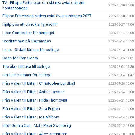
TV - Filippa Pettersson om sitt nya avtal och om
2025-08-28 20:30
höstsäsongen
Filippa Pettersson skriver avtal över säsongen 2027
2025-08-28 20:00
Hjälp oss att utveckla Tyresö FF
2025-08-27 17:00
Leon Gomes klar för herrlaget
2025-08-14 18:00
Storfrämmat på Tjejcampen
2025-08-14 13:33
Linus Löfdahl lämnar för college
2025-08-13 11:00
Dags för Träna Mera
2025-08-05 12:01
Trio åker tillbaka till college
2025-08-04 17:30
Emilia Irle lämnar för college
2025-08-04 11:47
Från Vallen till Eliten | Christopher Lundhall
2025-07-28 10:00
Från Vallen till Eliten | Astrid Larsson
2025-07-24 10:00
Från Vallen till Eliten | Frida Thörnqvist
2025-07-21 10:00
Från Vallen till Eliten | Sara Frigren
2025-07-17 10:00
Från Vallen till Eliten | Ida Ahlbom
2025-07-14 15:00
Inför Gothia Cup - Mats Peter Swanberg
2025-07-12 13:00
Från Vallen till Eliten | Alice Bergström
2025-07-10 10:00