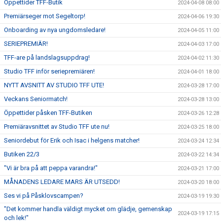
Öppettider TFF-Butik
2024-04-08 08:00
Premiärseger mot Segeltorp!
2024-04-06 19:30
Onboarding av nya ungdomsledare!
2024-04-05 11:00
SERIEPREMIÄR!
2024-04-03 17:00
TFF-are på landslagsuppdrag!
2024-04-02 11:30
Studio TFF inför seriepremiären!
2024-04-01 18:00
NYTT AVSNITT AV STUDIO TFF UTE!
2024-03-28 17:00
Veckans Seniormatch!
2024-03-28 13:00
Öppettider påsken TFF-Butiken
2024-03-26 12:28
Premiäravsnittet av Studio TFF ute nu!
2024-03-25 18:00
Seniordebut för Erik och Isac i helgens matcher!
2024-03-24 12:34
Butiken 22/3
2024-03-22 14:34
"Vi är bra på att peppa varandra!"
2024-03-21 17:00
MÅNADENS LEDARE MARS ÄR UTSEDD!
2024-03-20 18:00
Ses vi på Påsklovscampen?
2024-03-19 19:30
"Det kommer handla väldigt mycket om glädje, gemenskap
2024-03-19 17:15
och lek!"