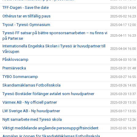
TFF-Dagen - Save the date
2025-05-03 14:04
Othérus tar en tillfällig paus
2025-05-02 16:23
Tryout - Tyresö Gymnasium
2025-04-17 12:00
Tyresö FF satsar på bättre sponsorsamarbeten – nu finns vi
2025-04-11 16:23
på Parter.se
Internationella Engelska Skolan i Tyresö är huvudpartner till
2025-04-04 16:00
Vårcupen
Påsklovscamp
2025-04-03 10:18
Premiärvecka
2025-03-31 01:48
TYBO Sommarcamp
2025-03-27 16:55
Skandiamäklarnas Fotbollsskola
2025-03-26 14:05
Tyresö Bostäder förlänger avtalet som huvudpartner
2025-03-20 13:37
Värmex AB - Ny officiell partner
2025-03-20 13:35
LW Sverige AB - Ny huvudpartner
2025-03-17 13:55
Nytt samarbete med Tyresö skola
2025-03-07 12:26
Viktigt meddelande angående personuppgiftsincident
2025-02-05 16:39
Anmälan är öppen för SkandiaMäklarnas Fotbollsskola