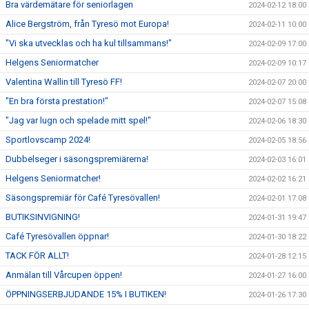
Bra värdemätare för seniorlagen
2024-02-12 18:00
Alice Bergström, från Tyresö mot Europa!
2024-02-11 10:00
"Vi ska utvecklas och ha kul tillsammans!"
2024-02-09 17:00
Helgens Seniormatcher
2024-02-09 10:17
Valentina Wallin till Tyresö FF!
2024-02-07 20:00
"En bra första prestation!"
2024-02-07 15:08
"Jag var lugn och spelade mitt spel!"
2024-02-06 18:30
Sportlovscamp 2024!
2024-02-05 18:56
Dubbelseger i säsongspremiärerna!
2024-02-03 16:01
Helgens Seniormatcher!
2024-02-02 16:21
Säsongspremiär för Café Tyresövallen!
2024-02-01 17:08
BUTIKSINVIGNING!
2024-01-31 19:47
Café Tyresövallen öppnar!
2024-01-30 18:22
TACK FÖR ALLT!
2024-01-28 12:15
Anmälan till Vårcupen öppen!
2024-01-27 16:00
ÖPPNINGSERBJUDANDE 15% I BUTIKEN!
2024-01-26 17:30