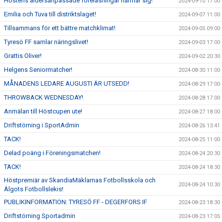
Höstens åldersanpassade föreläsningar närmar sig!
2024-09-10 17:00
Emilia och Tuva till distriktslaget!
2024-09-07 11:00
Tillsammans för ett bättre matchklimat!
2024-09-05 09:00
Tyresö FF samlar näringslivet!
2024-09-03 17:00
Grattis Oliver!
2024-09-02 20:30
Helgens Seniormatcher!
2024-08-30 11:00
MÅNADENS LEDARE AUGUSTI ÄR UTSEDD!
2024-08-29 17:00
THROWBACK WEDNESDAY!
2024-08-28 17:00
Anmälan till Höstcupen ute!
2024-08-27 18:00
Driftstörning i SportAdmin
2024-08-26 13:41
TACK!
2024-08-25 11:00
Delad poäng i Föreningsmatchen!
2024-08-24 20:30
TACK!
2024-08-24 18:30
Höstpremiär av SkandiaMäklarnas Fotbollsskola och
2024-08-24 10:30
Älgots Fotbollslekis!
PUBLIKINFORMATION: TYRESÖ FF - DEGERFORS IF
2024-08-23 18:30
Driftstörning Sportadmin
2024-08-23 17:05