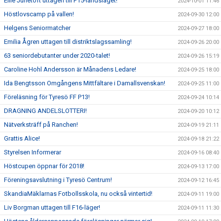
Ellie Junetoft uttagen till F15-landslaget!
2024-10-01 11:46
Höstlovscamp på vallen!
2024-09-30 12:00
Helgens Seniormatcher
2024-09-27 18:00
Emilia Ågren uttagen till distriktslagssamling!
2024-09-26 20:00
63 seniordebutanter under 2020-talet!
2024-09-26 15:19
Caroline Hohl Andersson är Månadens Ledare!
2024-09-25 18:00
Ida Bengtsson Omgångens Mittfältare i Damallsvenskan!
2024-09-25 11:00
Föreläsning för Tyresö FF P13!
2024-09-24 10:14
DRAGNING ANDELSLOTTERI!
2024-09-20 10:12
Nätverksträff på Ranchen!
2024-09-19 21:11
Grattis Alice!
2024-09-18 21:22
Styrelsen Informerar
2024-09-16 08:40
Höstcupen öppnar för 2018!
2024-09-13 17:00
Föreningsavslutning i Tyresö Centrum!
2024-09-12 16:45
SkandiaMäklarnas Fotbollsskola, nu också vintertid!
2024-09-11 19:00
Liv Borgman uttagen till F16-läger!
2024-09-11 11:30