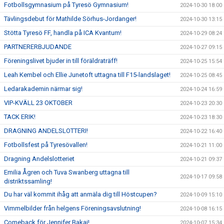
Fotbollsgymnasium på Tyresö Gymnasium!
2024-10-30 18:00
Tävlingsdebut för Mathilde Sörhus-Jordanger!
2024-10-30 13:15
Stötta Tyresö FF, handla på ICA Kvantum!
2024-10-29 08:24
PARTNERERBJUDANDE
2024-10-27 09:15
Föreningslivet bjuder in till föräldraträff!
2024-10-25 15:54
Leah Kembel och Ellie Junetoft uttagna till F15-landslaget!
2024-10-25 08:45
Ledarakademin närmar sig!
2024-10-24 16:59
VIP-KVÄLL 23 OKTOBER
2024-10-23 20:30
TACK ERIK!
2024-10-23 18:30
DRAGNING ANDELSLOTTERI!
2024-10-22 16:40
Fotbollsfest på Tyresövallen!
2024-10-21 11:00
Dragning Andelslotteriet
2024-10-21 09:37
Emilia Ågren och Tuva Swanberg uttagna till
2024-10-17 09:58
distriktssamling!
Du har väl kommit ihåg att anmäla dig till Höstcupen?
2024-10-09 15:10
Vimmelbilder från helgens Föreningsavslutning!
2024-10-08 16:15
Comeback för Jennifer Bakai!
2024-10-07 15:34