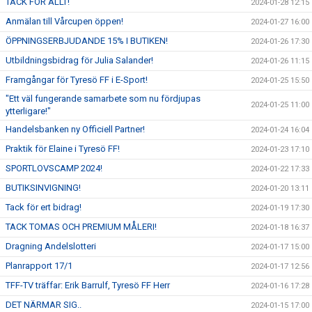
TACK FÖR ALLT!
2024-01-28 12:15
Anmälan till Vårcupen öppen!
2024-01-27 16:00
ÖPPNINGSERBJUDANDE 15% I BUTIKEN!
2024-01-26 17:30
Utbildningsbidrag för Julia Salander!
2024-01-26 11:15
Framgångar för Tyresö FF i E-Sport!
2024-01-25 15:50
"Ett väl fungerande samarbete som nu fördjupas
2024-01-25 11:00
ytterligare!"
Handelsbanken ny Officiell Partner!
2024-01-24 16:04
Praktik för Elaine i Tyresö FF!
2024-01-23 17:10
SPORTLOVSCAMP 2024!
2024-01-22 17:33
BUTIKSINVIGNING!
2024-01-20 13:11
Tack för ert bidrag!
2024-01-19 17:30
TACK TOMAS OCH PREMIUM MÅLERI!
2024-01-18 16:37
Dragning Andelslotteri
2024-01-17 15:00
Planrapport 17/1
2024-01-17 12:56
TFF-TV träffar: Erik Barrulf, Tyresö FF Herr
2024-01-16 17:28
DET NÄRMAR SIG..
2024-01-15 17:00