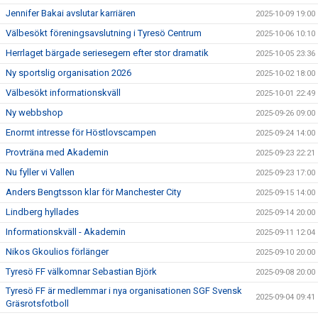
Jennifer Bakai avslutar karriären
2025-10-09 19:00
Välbesökt föreningsavslutning i Tyresö Centrum
2025-10-06 10:10
Herrlaget bärgade seriesegern efter stor dramatik
2025-10-05 23:36
Ny sportslig organisation 2026
2025-10-02 18:00
Välbesökt informationskväll
2025-10-01 22:49
Ny webbshop
2025-09-26 09:00
Enormt intresse för Höstlovscampen
2025-09-24 14:00
Provträna med Akademin
2025-09-23 22:21
Nu fyller vi Vallen
2025-09-23 17:00
Anders Bengtsson klar för Manchester City
2025-09-15 14:00
Lindberg hyllades
2025-09-14 20:00
Informationskväll - Akademin
2025-09-11 12:04
Nikos Gkoulios förlänger
2025-09-10 20:00
Tyresö FF välkomnar Sebastian Björk
2025-09-08 20:00
Tyresö FF är medlemmar i nya organisationen SGF Svensk
2025-09-04 09:41
Gräsrotsfotboll