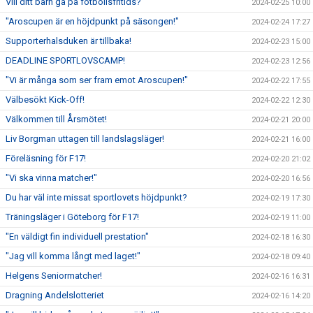
Vill ditt barn gå på fotbollsfritids?
2024-02-25 10:00
"Aroscupen är en höjdpunkt på säsongen!"
2024-02-24 17:27
Supporterhalsduken är tillbaka!
2024-02-23 15:00
DEADLINE SPORTLOVSCAMP!
2024-02-23 12:56
"Vi är många som ser fram emot Aroscupen!"
2024-02-22 17:55
Välbesökt Kick-Off!
2024-02-22 12:30
Välkommen till Årsmötet!
2024-02-21 20:00
Liv Borgman uttagen till landslagsläger!
2024-02-21 16:00
Föreläsning för F17!
2024-02-20 21:02
"Vi ska vinna matcher!"
2024-02-20 16:56
Du har väl inte missat sportlovets höjdpunkt?
2024-02-19 17:30
Träningsläger i Göteborg för F17!
2024-02-19 11:00
"En väldigt fin individuell prestation"
2024-02-18 16:30
"Jag vill komma långt med laget!"
2024-02-18 09:40
Helgens Seniormatcher!
2024-02-16 16:31
Dragning Andelslotteriet
2024-02-16 14:20