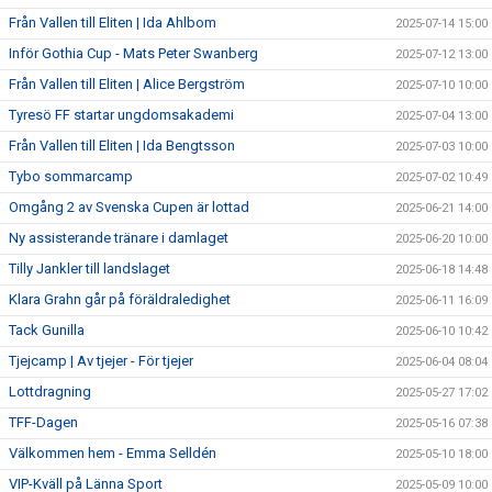
Från Vallen till Eliten | Ida Ahlbom
2025-07-14 15:00
Inför Gothia Cup - Mats Peter Swanberg
2025-07-12 13:00
Från Vallen till Eliten | Alice Bergström
2025-07-10 10:00
Tyresö FF startar ungdomsakademi
2025-07-04 13:00
Från Vallen till Eliten | Ida Bengtsson
2025-07-03 10:00
Tybo sommarcamp
2025-07-02 10:49
Omgång 2 av Svenska Cupen är lottad
2025-06-21 14:00
Ny assisterande tränare i damlaget
2025-06-20 10:00
Tilly Jankler till landslaget
2025-06-18 14:48
Klara Grahn går på föräldraledighet
2025-06-11 16:09
Tack Gunilla
2025-06-10 10:42
Tjejcamp | Av tjejer - För tjejer
2025-06-04 08:04
Lottdragning
2025-05-27 17:02
TFF-Dagen
2025-05-16 07:38
Välkommen hem - Emma Selldén
2025-05-10 18:00
VIP-Kväll på Länna Sport
2025-05-09 10:00