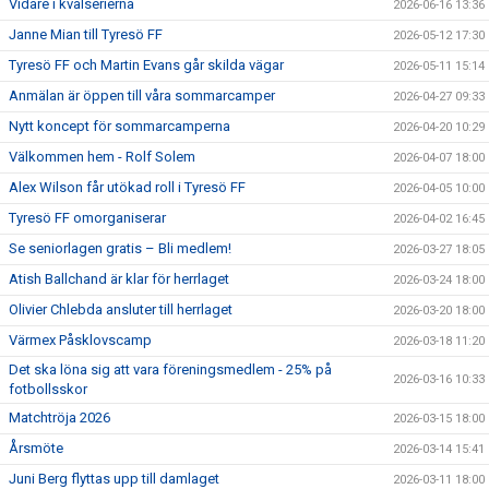
Vidare i kvalserierna
2026-06-16 13:36
Janne Mian till Tyresö FF
2026-05-12 17:30
Tyresö FF och Martin Evans går skilda vägar
2026-05-11 15:14
Anmälan är öppen till våra sommarcamper
2026-04-27 09:33
Nytt koncept för sommarcamperna
2026-04-20 10:29
Välkommen hem - Rolf Solem
2026-04-07 18:00
Alex Wilson får utökad roll i Tyresö FF
2026-04-05 10:00
Tyresö FF omorganiserar
2026-04-02 16:45
Se seniorlagen gratis – Bli medlem!
2026-03-27 18:05
Atish Ballchand är klar för herrlaget
2026-03-24 18:00
Olivier Chlebda ansluter till herrlaget
2026-03-20 18:00
Värmex Påsklovscamp
2026-03-18 11:20
Det ska löna sig att vara föreningsmedlem - 25% på
2026-03-16 10:33
fotbollsskor
Matchtröja 2026
2026-03-15 18:00
Årsmöte
2026-03-14 15:41
Juni Berg flyttas upp till damlaget
2026-03-11 18:00