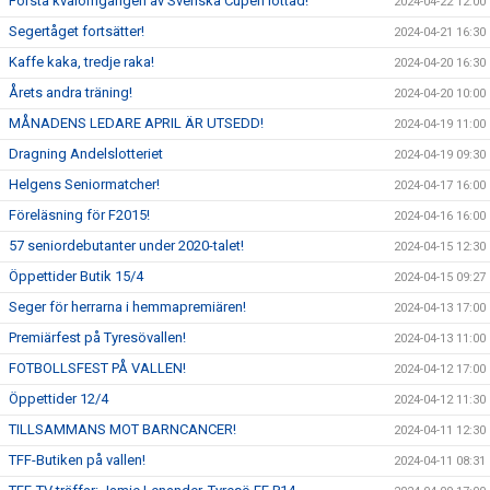
Första kvalomgången av Svenska Cupen lottad!
2024-04-22 12:00
Segertåget fortsätter!
2024-04-21 16:30
Kaffe kaka, tredje raka!
2024-04-20 16:30
Årets andra träning!
2024-04-20 10:00
MÅNADENS LEDARE APRIL ÄR UTSEDD!
2024-04-19 11:00
Dragning Andelslotteriet
2024-04-19 09:30
Helgens Seniormatcher!
2024-04-17 16:00
Föreläsning för F2015!
2024-04-16 16:00
57 seniordebutanter under 2020-talet!
2024-04-15 12:30
Öppettider Butik 15/4
2024-04-15 09:27
Seger för herrarna i hemmapremiären!
2024-04-13 17:00
Premiärfest på Tyresövallen!
2024-04-13 11:00
FOTBOLLSFEST PÅ VALLEN!
2024-04-12 17:00
Öppettider 12/4
2024-04-12 11:30
TILLSAMMANS MOT BARNCANCER!
2024-04-11 12:30
TFF-Butiken på vallen!
2024-04-11 08:31