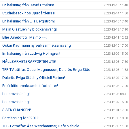
En hälsning från David Othérus!
2023-12-15 11:48
Studiebesök hos Djurgårdens IF
2023-12-14 11:30
En hälsning från Ella Bergström!
2023-12-13 17:40
Malin Olastuen ny blockansvarig!
2023-12-12 17:10
Ellie Junetoft till Malmö FF!
2023-12-11 12:52
Oskar Kaufmann ny verksamhetsansvarig
2023-12-10 17:00
En hälsning från Ludwig Holmgren!
2023-12-09 15:00
HÅLLBARHETSRAPPORTEN UTE!
2023-12-08 17:50
TFF-TV träffar: Oscar Magnusson, Dalarös Eviga Städ
2023-12-08 11:33
Dalarös Eviga Städ ny Officiell Partner!
2023-12-07 17:00
Profilfritids verksamhet fortsätter!
2023-12-06 17:00
Ledaravslutning!
2023-12-05 08:41
Ledaravslutning!
2023-12-02 15:00
SISTA CHANSEN!
2023-12-01 17:00
Föreläsning för F2011!
2023-11-30 18:00
TFF-TV träffar: Åsa Westhammar, Dafo Vehicle
2023-11-30 11:30