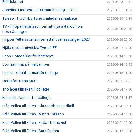
Fritidskortet
2025-09-03 10:51
Josefine Lindberg - 300 matcher i Tyresö FF
2025-09-01 11:13
Tyresö FF och IES Tyresö inleder samarbete
2025-08-29 16:49
TV - Filippa Pettersson om sitt nya avtal och om
2025-08-28 20:30
höstsäsongen
Filippa Pettersson skriver avtal över säsongen 2027
2025-08-28 20:00
Hjälp oss att utveckla Tyresö FF
2025-08-27 17:00
Leon Gomes klar för herrlaget
2025-08-14 18:00
Storfrämmat på Tjejcampen
2025-08-14 13:33
Linus Löfdahl lämnar för college
2025-08-13 11:00
Dags för Träna Mera
2025-08-05 12:01
Trio åker tillbaka till college
2025-08-04 17:30
Emilia Irle lämnar för college
2025-08-04 11:47
Från Vallen till Eliten | Christopher Lundhall
2025-07-28 10:00
Från Vallen till Eliten | Astrid Larsson
2025-07-24 10:00
Från Vallen till Eliten | Frida Thörnqvist
2025-07-21 10:00
Från Vallen till Eliten | Sara Frigren
2025-07-17 10:00