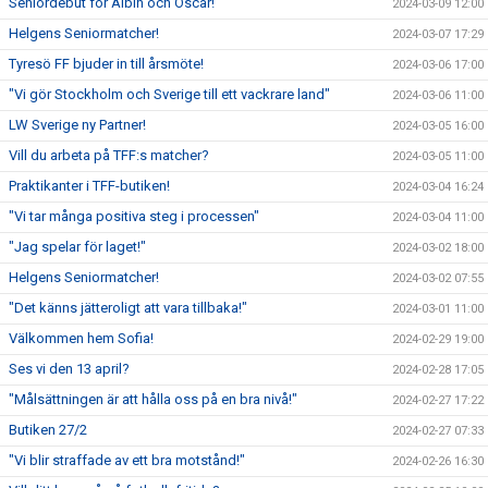
Seniordebut för Albin och Oscar!
2024-03-09 12:00
Helgens Seniormatcher!
2024-03-07 17:29
Tyresö FF bjuder in till årsmöte!
2024-03-06 17:00
"Vi gör Stockholm och Sverige till ett vackrare land"
2024-03-06 11:00
LW Sverige ny Partner!
2024-03-05 16:00
Vill du arbeta på TFF:s matcher?
2024-03-05 11:00
Praktikanter i TFF-butiken!
2024-03-04 16:24
"Vi tar många positiva steg i processen"
2024-03-04 11:00
"Jag spelar för laget!"
2024-03-02 18:00
Helgens Seniormatcher!
2024-03-02 07:55
"Det känns jätteroligt att vara tillbaka!"
2024-03-01 11:00
Välkommen hem Sofia!
2024-02-29 19:00
Ses vi den 13 april?
2024-02-28 17:05
"Målsättningen är att hålla oss på en bra nivå!"
2024-02-27 17:22
Butiken 27/2
2024-02-27 07:33
"Vi blir straffade av ett bra motstånd!"
2024-02-26 16:30