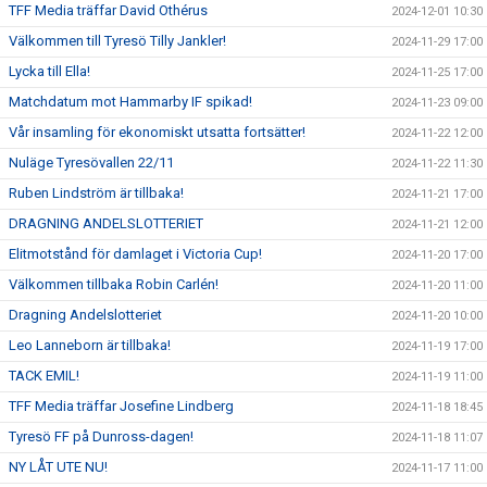
TFF Media träffar David Othérus
2024-12-01 10:30
Välkommen till Tyresö Tilly Jankler!
2024-11-29 17:00
Lycka till Ella!
2024-11-25 17:00
Matchdatum mot Hammarby IF spikad!
2024-11-23 09:00
Vår insamling för ekonomiskt utsatta fortsätter!
2024-11-22 12:00
Nuläge Tyresövallen 22/11
2024-11-22 11:30
Ruben Lindström är tillbaka!
2024-11-21 17:00
DRAGNING ANDELSLOTTERIET
2024-11-21 12:00
Elitmotstånd för damlaget i Victoria Cup!
2024-11-20 17:00
Välkommen tillbaka Robin Carlén!
2024-11-20 11:00
Dragning Andelslotteriet
2024-11-20 10:00
Leo Lanneborn är tillbaka!
2024-11-19 17:00
TACK EMIL!
2024-11-19 11:00
TFF Media träffar Josefine Lindberg
2024-11-18 18:45
Tyresö FF på Dunross-dagen!
2024-11-18 11:07
NY LÅT UTE NU!
2024-11-17 11:00