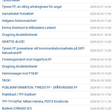
Tyresövallen
Tyresö FF, en viktig arbetsgivare för unga!
2024-05-27 16:00
Samarbetet fortsätter!
2024-05-25 17:00
Helgens Seniormatcher!
2024-05-23 11:00
Emma Granlund är Månadens Ledare!
2024-05-22 12:00
Dragning Andelslotteriet
2024-05-21 18:30
GRATTIS ALICE!
2024-05-21 16:00
Tyresö FF presenterar sitt kommunikationsarbete på StFF
2024-05-21 12:30
Nätverksträff!
Föreningsmatch mot Degerfors IF!
2024-05-20 16:30
Dragning Andelslotteriet
2024-05-20 13:52
Hemmaseger mot P18 IK!
2024-05-19 19:00
TACK!
2024-05-18 18:00
PUBLIKINFORMATION: TYRESÖ FF - SPÅRVÄGENS FF
2024-05-17 19:00
Praktikant i TFF-butiken!
2024-05-13 17:00
TFF-TV träffar: Milian Herrera, P2013 Krusboda
2024-05-12 11:30
Butiken STÄNGD 9/5
2024-05-08 12:00