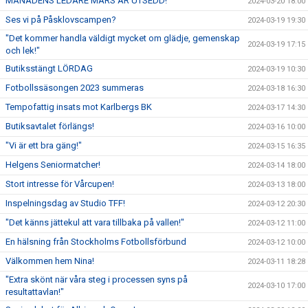
MÅNADENS LEDARE MARS ÄR UTSEDD!
2024-03-20 18:00
Ses vi på Påsklovscampen?
2024-03-19 19:30
"Det kommer handla väldigt mycket om glädje, gemenskap
2024-03-19 17:15
och lek!"
Butiksstängt LÖRDAG
2024-03-19 10:30
Fotbollssäsongen 2023 summeras
2024-03-18 16:30
Tempofattig insats mot Karlbergs BK
2024-03-17 14:30
Butiksavtalet förlängs!
2024-03-16 10:00
"Vi är ett bra gäng!"
2024-03-15 16:35
Helgens Seniormatcher!
2024-03-14 18:00
Stort intresse för Vårcupen!
2024-03-13 18:00
Inspelningsdag av Studio TFF!
2024-03-12 20:30
"Det känns jättekul att vara tillbaka på vallen!"
2024-03-12 11:00
En hälsning från Stockholms Fotbollsförbund
2024-03-12 10:00
Välkommen hem Nina!
2024-03-11 18:28
"Extra skönt när våra steg i processen syns på
2024-03-10 17:00
resultattavlan!"