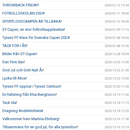
THROWBACK FRIDAY!
2024-01-12 15:44
FOTBOLLSSKOLAN 2024!
2024-01-11 18:00
SPORTLOVSCAMPEN ÄR TILLBAKA!
2024-01-10 18:00
ST-Cupen, en stor fotbollsupplevelse!
2024-01-09 17:15
Tyresö FF klara för Svenska Cupen 2024!
2024-01-08 18:00
TACK FÖR I ÅR!
2024-01-08 10:36
Bilder från ST-Cupen!
2023-12-28 18:09
Dan före dan!
2023-12-25 14:00
God Jul och Gott Nytt År!
2023-12-23 21:00
Lycka till Alice!
2023-12-22 13:00
Tyresö FF öppnar i Tyresö Centrum!
2023-12-20 11:00
En hälsning från Elsa Bengtsson!
2023-12-19 17:46
Tack Ida!
2023-12-18 17:12
Dragning Andelslotteriet
2023-12-18 15:25
Välkommen hem Martina Ehnberg!
2023-12-16 17:30
Tillsammans för en god jul, för alla tyresöbor!
2023-12-16 13:14