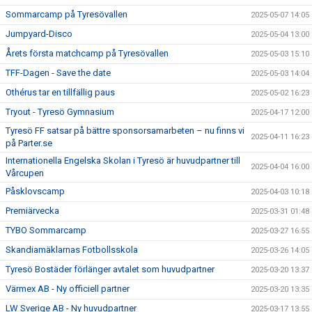
Sommarcamp på Tyresövallen
2025-05-07 14:05
Jumpyard-Disco
2025-05-04 13:00
Årets första matchcamp på Tyresövallen
2025-05-03 15:10
TFF-Dagen - Save the date
2025-05-03 14:04
Othérus tar en tillfällig paus
2025-05-02 16:23
Tryout - Tyresö Gymnasium
2025-04-17 12:00
Tyresö FF satsar på bättre sponsorsamarbeten – nu finns vi
2025-04-11 16:23
på Parter.se
Internationella Engelska Skolan i Tyresö är huvudpartner till
2025-04-04 16:00
Vårcupen
Påsklovscamp
2025-04-03 10:18
Premiärvecka
2025-03-31 01:48
TYBO Sommarcamp
2025-03-27 16:55
Skandiamäklarnas Fotbollsskola
2025-03-26 14:05
Tyresö Bostäder förlänger avtalet som huvudpartner
2025-03-20 13:37
Värmex AB - Ny officiell partner
2025-03-20 13:35
LW Sverige AB - Ny huvudpartner
2025-03-17 13:55