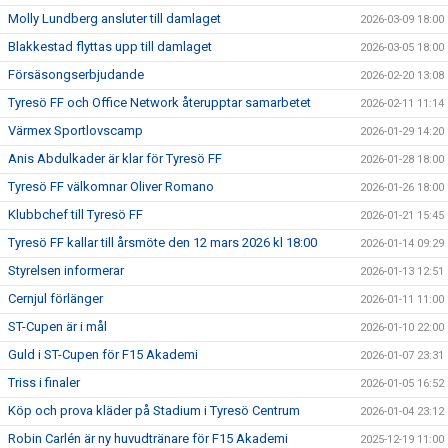
Molly Lundberg ansluter till damlaget
2026-03-09 18:00
Blakkestad flyttas upp till damlaget
2026-03-05 18:00
Försäsongserbjudande
2026-02-20 13:08
Tyresö FF och Office Network återupptar samarbetet
2026-02-11 11:14
Värmex Sportlovscamp
2026-01-29 14:20
Anis Abdulkader är klar för Tyresö FF
2026-01-28 18:00
Tyresö FF välkomnar Oliver Romano
2026-01-26 18:00
Klubbchef till Tyresö FF
2026-01-21 15:45
Tyresö FF kallar till årsmöte den 12 mars 2026 kl 18:00
2026-01-14 09:29
Styrelsen informerar
2026-01-13 12:51
Cernjul förlänger
2026-01-11 11:00
ST-Cupen är i mål
2026-01-10 22:00
Guld i ST-Cupen för F15 Akademi
2026-01-07 23:31
Triss i finaler
2026-01-05 16:52
Köp och prova kläder på Stadium i Tyresö Centrum
2026-01-04 23:12
Robin Carlén är ny huvudtränare för F15 Akademi
2025-12-19 11:00