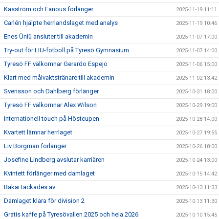
Kasström och Fanous förlänger
2025-11-19 11:11
Carlén hjälpte herrlandslaget med analys
2025-11-19 10:46
Enes Ünlü ansluter till akademin
2025-11-07 17:00
Try-out för LIU-fotboll på Tyresö Gymnasium
2025-11-07 14:00
Tyresö FF välkomnar Gerardo Espejo
2025-11-06 15:00
Klart med målvaktstränare till akademin
2025-11-02 13:42
Svensson och Dahlberg förlänger
2025-10-31 18:00
Tyresö FF välkomnar Alex Wilson
2025-10-29 19:00
Internationell touch på Höstcupen
2025-10-28 14:00
Kvartett lämnar herrlaget
2025-10-27 19:55
Liv Borgman förlänger
2025-10-26 18:00
Josefine Lindberg avslutar karriären
2025-10-24 13:00
Kvintett förlänger med damlaget
2025-10-15 14:42
Bakai tackades av
2025-10-13 11:33
Damlaget klara för division 2
2025-10-13 11:30
Gratis kaffe på Tyresövallen 2025 och hela 2026
2025-10-10 15:45