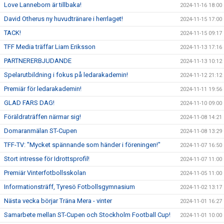
Love Lanneborn är tillbaka!
2024-11-16 18:00
David Otherus ny huvudtränare i herrlaget!
2024-11-15 17:00
TACK!
2024-11-15 09:17
TFF Media träffar Liam Eriksson
2024-11-13 17:16
PARTNERERBJUDANDE
2024-11-13 10:12
Spelarutbildning i fokus på ledarakademin!
2024-11-12 21:12
Premiär för ledarakademin!
2024-11-11 19:56
GLAD FARS DAG!
2024-11-10 09:00
Föräldraträffen närmar sig!
2024-11-08 14:21
Domaranmälan ST-Cupen
2024-11-08 13:29
TFF-TV: "Mycket spännande som händer i föreningen!"
2024-11-07 16:50
Stort intresse för Idrottsprofil!
2024-11-07 11:00
Premiär Vinterfotbollsskolan
2024-11-05 11:00
Informationsträff, Tyresö Fotbollsgymnasium
2024-11-02 13:17
Nästa vecka börjar Träna Mera - vinter
2024-11-01 16:27
Samarbete mellan ST-Cupen och Stockholm Football Cup!
2024-11-01 10:00