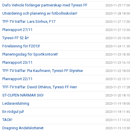
Dafo Vehicle förlänger partnerskap med Tyresö FF
2023-11-29 17:00
Utvärdering och planering av fotbollsskolan!
2023-11-28 18:00
TFF-TV träffar: Lars Sörhus, F17
2023-11-27 17:00
Planrapport 27/11
2023-11-27 12:50
Tyresö FF 52 år!
2023-11-25 10:00
Föreläsning för F2013!
2023-11-24 11:30
Planeringsdag för Sportkontoret!
2023-11-23 18:30
Planrapport 23/11
2023-11-23 16:10
TFF-TV träffar: Pia Kaufmann, Tyresö FF Styrelse
2023-11-22 18:03
Planrapport 22/11
2023-11-22 15:11
TFF-TV träffar: David Othérus, Tyresö FF Herr
2023-11-21 17:28
ST-CUPEN NÄRMAR SIG!
2023-11-20 18:10
Ledaravslutning
2023-11-19 18:00
En rödgul jul!
2023-11-18 11:45
TACK!
2023-11-17 13:22
Dragning Andelslotteriet
2023-11-15 13:30