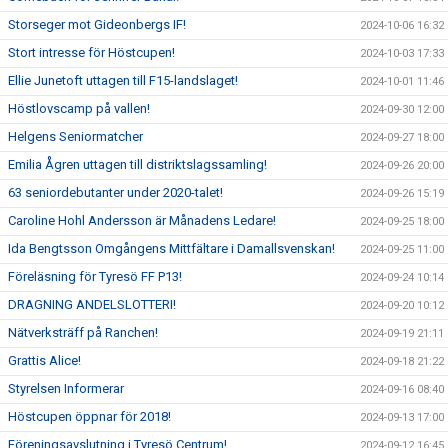
Storseger mot Gideonbergs IF!
2024-10-06 16:32
Stort intresse för Höstcupen!
2024-10-03 17:33
Ellie Junetoft uttagen till F15-landslaget!
2024-10-01 11:46
Höstlovscamp på vallen!
2024-09-30 12:00
Helgens Seniormatcher
2024-09-27 18:00
Emilia Ågren uttagen till distriktslagssamling!
2024-09-26 20:00
63 seniordebutanter under 2020-talet!
2024-09-26 15:19
Caroline Hohl Andersson är Månadens Ledare!
2024-09-25 18:00
Ida Bengtsson Omgångens Mittfältare i Damallsvenskan!
2024-09-25 11:00
Föreläsning för Tyresö FF P13!
2024-09-24 10:14
DRAGNING ANDELSLOTTERI!
2024-09-20 10:12
Nätverksträff på Ranchen!
2024-09-19 21:11
Grattis Alice!
2024-09-18 21:22
Styrelsen Informerar
2024-09-16 08:40
Höstcupen öppnar för 2018!
2024-09-13 17:00
Föreningsavslutning i Tyresö Centrum!
2024-09-12 16:45