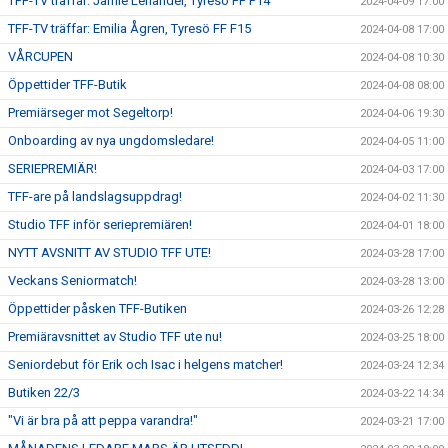
TFF-TV träffar: Jamie Lenander, Tyresö FF P14
2024-04-09 17:00
TFF-TV träffar: Emilia Ågren, Tyresö FF F15
2024-04-08 17:00
VÅRCUPEN
2024-04-08 10:30
Öppettider TFF-Butik
2024-04-08 08:00
Premiärseger mot Segeltorp!
2024-04-06 19:30
Onboarding av nya ungdomsledare!
2024-04-05 11:00
SERIEPREMIÄR!
2024-04-03 17:00
TFF-are på landslagsuppdrag!
2024-04-02 11:30
Studio TFF inför seriepremiären!
2024-04-01 18:00
NYTT AVSNITT AV STUDIO TFF UTE!
2024-03-28 17:00
Veckans Seniormatch!
2024-03-28 13:00
Öppettider påsken TFF-Butiken
2024-03-26 12:28
Premiäravsnittet av Studio TFF ute nu!
2024-03-25 18:00
Seniordebut för Erik och Isac i helgens matcher!
2024-03-24 12:34
Butiken 22/3
2024-03-22 14:34
"Vi är bra på att peppa varandra!"
2024-03-21 17:00