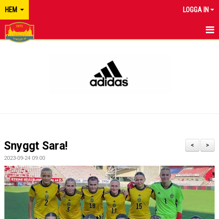
HEM
LOGGA IN
TYRESÖ FF
NYHETER
KALENDER
MATCHER
KONTAKT
Snyggt Sara!
<
>
2023-09-24 09:00