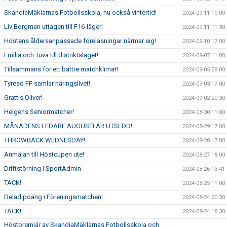
SkandiaMäklarnas Fotbollsskola, nu också vintertid!
2024-09-11 19:00
Liv Borgman uttagen till F16-läger!
2024-09-11 11:30
Höstens åldersanpassade föreläsningar närmar sig!
2024-09-10 17:00
Emilia och Tuva till distriktslaget!
2024-09-07 11:00
Tillsammans för ett bättre matchklimat!
2024-09-05 09:00
Tyresö FF samlar näringslivet!
2024-09-03 17:00
Grattis Oliver!
2024-09-02 20:30
Helgens Seniormatcher!
2024-08-30 11:00
MÅNADENS LEDARE AUGUSTI ÄR UTSEDD!
2024-08-29 17:00
THROWBACK WEDNESDAY!
2024-08-28 17:00
Anmälan till Höstcupen ute!
2024-08-27 18:00
Driftstörning i SportAdmin
2024-08-26 13:41
TACK!
2024-08-25 11:00
Delad poäng i Föreningsmatchen!
2024-08-24 20:30
TACK!
2024-08-24 18:30
Höstpremiär av SkandiaMäklarnas Fotbollsskola och