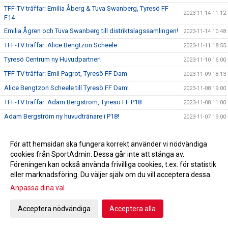
TFF-TV träffar: Emilia Åberg & Tuva Swanberg, Tyresö FF
2023-11-14 11:12
F14
Emilia Ågren och Tuva Swanberg till distriktslagssamlingen!
2023-11-14 10:48
TFF-TV träffar: Alice Bengtzon Scheele
2023-11-11 18:55
Tyresö Centrum ny Huvudpartner!
2023-11-10 16:00
TFF-TV träffar: Emil Pagrot, Tyresö FF Dam
2023-11-09 18:13
Alice Bengtzon Scheele till Tyresö FF Dam!
2023-11-08 19:00
TFF-TV träffar: Adam Bergström, Tyresö FF P18
2023-11-08 11:00
Adam Bergström ny huvudtränare i P18!
2023-11-07 19:00
Ledarakademin närmar sig!
2023-11-07 16:41
För att hemsidan ska fungera korrekt använder vi nödvändiga
Tyresö FF mot psykisk ohälsa!
2023-11-05 09:48
cookies från SportAdmin. Dessa går inte att stänga av.
Hjälp oss utveckla Tyresö FF!
2023-11-03 17:00
Föreningen kan också använda frivilliga cookies, t.ex. för statistik
Emil Pagrot ny huvudtränare för damlaget!
eller marknadsföring. Du väljer själv om du vill acceptera dessa.
2023-11-01 17:00
Anpassa dina val
Feriejobbare på Tyresövallen!
2023-10-31 17:00
Höstlovscupen!
2023-10-29 10:43
Acceptera nödvändiga
Acceptera alla
Framtidsveckan| Investeringar i ungdomsverksamheten
2023-10-27 17:41