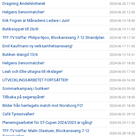
Dragning Andelslotteriet
2024-06-20 17:00
Helgens Seniormatcher!
2024-06-20 12:00
Erik Frigren är Månadens Ledare i Juni!
2024-06-19 18:00
Butiksöppet till 26/6!
2024-06-19 11:00
TFF-TV träffar: Philipe Njoo, Blockansvarig 7-12 Strandplan
2024-06-18 17:30
Emil Kaufmann ny verksamhetsansvarig!
2024-06-17 11:00
Butiken stängd 13/6
2024-06-13 14:51
Helgens Seniormatcher!
2024-06-07 18:00
Leah och Ellie uttagna till riksläger!
2024-06-05 17:00
UTVECKLINGSARBETET FORTSÄTTER!
2024-06-04 16:00
Sommarkampanj i butiken!
2024-06-03 09:00
Tillbaka på segerspåret!
2024-06-02 18:00
Bilder från herrlagets match mot Norsborg FC!
2024-06-01 18:00
Café Tyresövallen!
2024-06-01 09:10
Planeringsarbetet för ST-Cupen 2024/2025 är igång!
2024-05-29 17:30
TFF-TV träffar: Malin Olastuen, Blockansvarig 7-12
2024-05-28 18:20