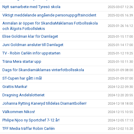
Nytt samarbete med Tyresö skola
2025-03-07 12:26
Viktigt meddelande angående personuppgiftsincident
2025-02-05 16:39
Anmälan är öppen för SkandiaMäklarnas Fotbollsskola
2025-01-26 16:12
och Älgots Fotbollslekis
Elise Goldman klar för Damlaget
2025-01-15 17:00
Juni Goldman ansluter till Damlaget
2025-01-14 17:00
TV - Robin Carlén inför uppstarten
2025-01-12 19:25
Träna Mera startar upp
2025-01-10 11:30
Dags för Skandiamäklarnas vinterfotbollsskola
2025-01-09 08:00
ST-Cupen har gått i mål
2025-01-09 07:00
Grattis Marika!
2024-12-22 09:30
Dragning Andelslotteriet
2024-12-20 20:55
Johanna Rytting Kaneryd tilldelas Diamantbollen!
2024-12-18 18:00
Välkommen Nikos!
2024-12-15 10:55
Philipe Njoo ny Sportchef 7-12 år!
2024-12-05 17:13
TFF Media träffar Robin Carlén
2024-12-02 15:20