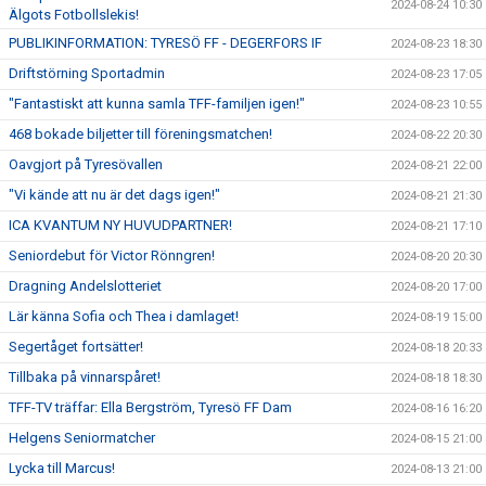
2024-08-24 10:30
Älgots Fotbollslekis!
PUBLIKINFORMATION: TYRESÖ FF - DEGERFORS IF
2024-08-23 18:30
Driftstörning Sportadmin
2024-08-23 17:05
"Fantastiskt att kunna samla TFF-familjen igen!"
2024-08-23 10:55
468 bokade biljetter till föreningsmatchen!
2024-08-22 20:30
Oavgjort på Tyresövallen
2024-08-21 22:00
"Vi kände att nu är det dags igen!"
2024-08-21 21:30
ICA KVANTUM NY HUVUDPARTNER!
2024-08-21 17:10
Seniordebut för Victor Rönngren!
2024-08-20 20:30
Dragning Andelslotteriet
2024-08-20 17:00
Lär känna Sofia och Thea i damlaget!
2024-08-19 15:00
Segertåget fortsätter!
2024-08-18 20:33
Tillbaka på vinnarspåret!
2024-08-18 18:30
TFF-TV träffar: Ella Bergström, Tyresö FF Dam
2024-08-16 16:20
Helgens Seniormatcher
2024-08-15 21:00
Lycka till Marcus!
2024-08-13 21:00