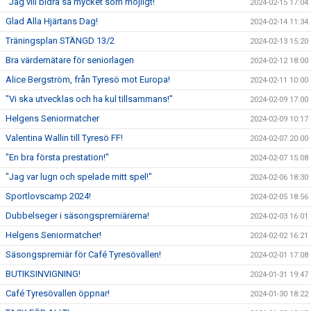
"Jag vill bidra så mycket som möjligt!"
2024-02-15 17:04
Glad Alla Hjärtans Dag!
2024-02-14 11:34
Träningsplan STÄNGD 13/2
2024-02-13 15:20
Bra värdemätare för seniorlagen
2024-02-12 18:00
Alice Bergström, från Tyresö mot Europa!
2024-02-11 10:00
"Vi ska utvecklas och ha kul tillsammans!"
2024-02-09 17:00
Helgens Seniormatcher
2024-02-09 10:17
Valentina Wallin till Tyresö FF!
2024-02-07 20:00
"En bra första prestation!"
2024-02-07 15:08
"Jag var lugn och spelade mitt spel!"
2024-02-06 18:30
Sportlovscamp 2024!
2024-02-05 18:56
Dubbelseger i säsongspremiärerna!
2024-02-03 16:01
Helgens Seniormatcher!
2024-02-02 16:21
Säsongspremiär för Café Tyresövallen!
2024-02-01 17:08
BUTIKSINVIGNING!
2024-01-31 19:47
Café Tyresövallen öppnar!
2024-01-30 18:22