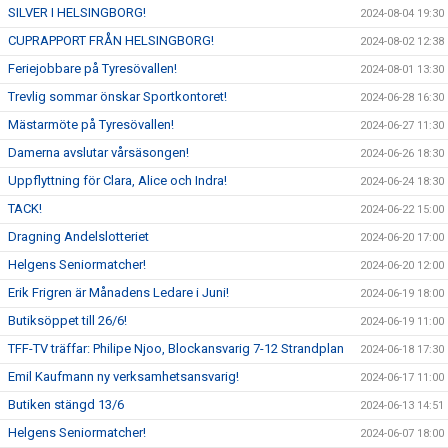
SILVER I HELSINGBORG!
2024-08-04 19:30
CUPRAPPORT FRÅN HELSINGBORG!
2024-08-02 12:38
Feriejobbare på Tyresövallen!
2024-08-01 13:30
Trevlig sommar önskar Sportkontoret!
2024-06-28 16:30
Mästarmöte på Tyresövallen!
2024-06-27 11:30
Damerna avslutar vårsäsongen!
2024-06-26 18:30
Uppflyttning för Clara, Alice och Indra!
2024-06-24 18:30
TACK!
2024-06-22 15:00
Dragning Andelslotteriet
2024-06-20 17:00
Helgens Seniormatcher!
2024-06-20 12:00
Erik Frigren är Månadens Ledare i Juni!
2024-06-19 18:00
Butiksöppet till 26/6!
2024-06-19 11:00
TFF-TV träffar: Philipe Njoo, Blockansvarig 7-12 Strandplan
2024-06-18 17:30
Emil Kaufmann ny verksamhetsansvarig!
2024-06-17 11:00
Butiken stängd 13/6
2024-06-13 14:51
Helgens Seniormatcher!
2024-06-07 18:00