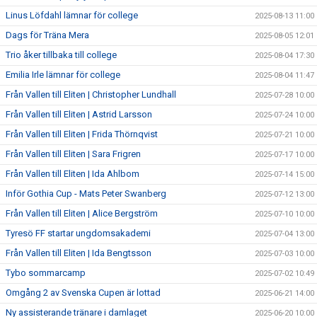
Linus Löfdahl lämnar för college
2025-08-13 11:00
Dags för Träna Mera
2025-08-05 12:01
Trio åker tillbaka till college
2025-08-04 17:30
Emilia Irle lämnar för college
2025-08-04 11:47
Från Vallen till Eliten | Christopher Lundhall
2025-07-28 10:00
Från Vallen till Eliten | Astrid Larsson
2025-07-24 10:00
Från Vallen till Eliten | Frida Thörnqvist
2025-07-21 10:00
Från Vallen till Eliten | Sara Frigren
2025-07-17 10:00
Från Vallen till Eliten | Ida Ahlbom
2025-07-14 15:00
Inför Gothia Cup - Mats Peter Swanberg
2025-07-12 13:00
Från Vallen till Eliten | Alice Bergström
2025-07-10 10:00
Tyresö FF startar ungdomsakademi
2025-07-04 13:00
Från Vallen till Eliten | Ida Bengtsson
2025-07-03 10:00
Tybo sommarcamp
2025-07-02 10:49
Omgång 2 av Svenska Cupen är lottad
2025-06-21 14:00
Ny assisterande tränare i damlaget
2025-06-20 10:00