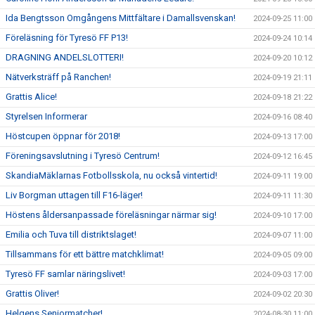
Ida Bengtsson Omgångens Mittfältare i Damallsvenskan!
2024-09-25 11:00
Föreläsning för Tyresö FF P13!
2024-09-24 10:14
DRAGNING ANDELSLOTTERI!
2024-09-20 10:12
Nätverksträff på Ranchen!
2024-09-19 21:11
Grattis Alice!
2024-09-18 21:22
Styrelsen Informerar
2024-09-16 08:40
Höstcupen öppnar för 2018!
2024-09-13 17:00
Föreningsavslutning i Tyresö Centrum!
2024-09-12 16:45
SkandiaMäklarnas Fotbollsskola, nu också vintertid!
2024-09-11 19:00
Liv Borgman uttagen till F16-läger!
2024-09-11 11:30
Höstens åldersanpassade föreläsningar närmar sig!
2024-09-10 17:00
Emilia och Tuva till distriktslaget!
2024-09-07 11:00
Tillsammans för ett bättre matchklimat!
2024-09-05 09:00
Tyresö FF samlar näringslivet!
2024-09-03 17:00
Grattis Oliver!
2024-09-02 20:30
Helgens Seniormatcher!
2024-08-30 11:00