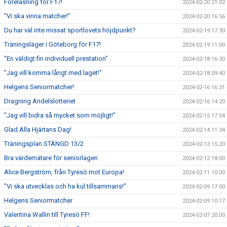
Föreläsning för F17!
2024-02-20 21:02
"Vi ska vinna matcher!"
2024-02-20 16:56
Du har väl inte missat sportlovets höjdpunkt?
2024-02-19 17:30
Träningsläger i Göteborg för F17!
2024-02-19 11:00
"En väldigt fin individuell prestation"
2024-02-18 16:30
"Jag vill komma långt med laget!"
2024-02-18 09:40
Helgens Seniormatcher!
2024-02-16 16:31
Dragning Andelslotteriet
2024-02-16 14:20
"Jag vill bidra så mycket som möjligt!"
2024-02-15 17:04
Glad Alla Hjärtans Dag!
2024-02-14 11:34
Träningsplan STÄNGD 13/2
2024-02-13 15:20
Bra värdemätare för seniorlagen
2024-02-12 18:00
Alice Bergström, från Tyresö mot Europa!
2024-02-11 10:00
"Vi ska utvecklas och ha kul tillsammans!"
2024-02-09 17:00
Helgens Seniormatcher
2024-02-09 10:17
Valentina Wallin till Tyresö FF!
2024-02-07 20:00