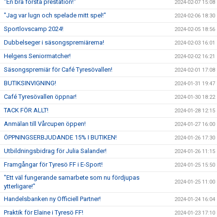
"En bra första prestation!"
2024-02-07 15:08
"Jag var lugn och spelade mitt spel!"
2024-02-06 18:30
Sportlovscamp 2024!
2024-02-05 18:56
Dubbelseger i säsongspremiärerna!
2024-02-03 16:01
Helgens Seniormatcher!
2024-02-02 16:21
Säsongspremiär för Café Tyresövallen!
2024-02-01 17:08
BUTIKSINVIGNING!
2024-01-31 19:47
Café Tyresövallen öppnar!
2024-01-30 18:22
TACK FÖR ALLT!
2024-01-28 12:15
Anmälan till Vårcupen öppen!
2024-01-27 16:00
ÖPPNINGSERBJUDANDE 15% I BUTIKEN!
2024-01-26 17:30
Utbildningsbidrag för Julia Salander!
2024-01-26 11:15
Framgångar för Tyresö FF i E-Sport!
2024-01-25 15:50
"Ett väl fungerande samarbete som nu fördjupas
2024-01-25 11:00
ytterligare!"
Handelsbanken ny Officiell Partner!
2024-01-24 16:04
Praktik för Elaine i Tyresö FF!
2024-01-23 17:10