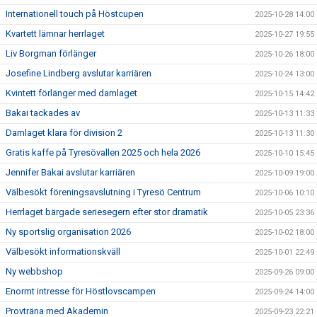
Internationell touch på Höstcupen
2025-10-28 14:00
Kvartett lämnar herrlaget
2025-10-27 19:55
Liv Borgman förlänger
2025-10-26 18:00
Josefine Lindberg avslutar karriären
2025-10-24 13:00
Kvintett förlänger med damlaget
2025-10-15 14:42
Bakai tackades av
2025-10-13 11:33
Damlaget klara för division 2
2025-10-13 11:30
Gratis kaffe på Tyresövallen 2025 och hela 2026
2025-10-10 15:45
Jennifer Bakai avslutar karriären
2025-10-09 19:00
Välbesökt föreningsavslutning i Tyresö Centrum
2025-10-06 10:10
Herrlaget bärgade seriesegern efter stor dramatik
2025-10-05 23:36
Ny sportslig organisation 2026
2025-10-02 18:00
Välbesökt informationskväll
2025-10-01 22:49
Ny webbshop
2025-09-26 09:00
Enormt intresse för Höstlovscampen
2025-09-24 14:00
Provträna med Akademin
2025-09-23 22:21