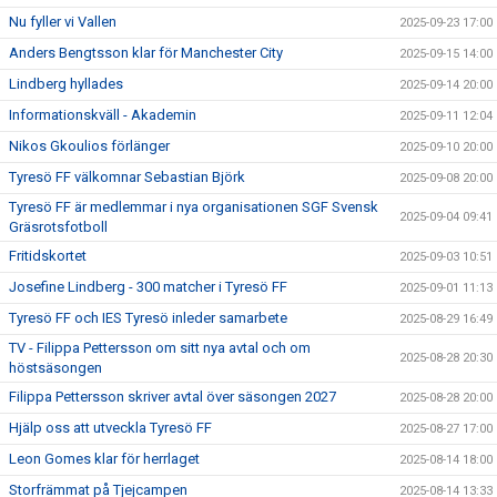
Nu fyller vi Vallen
2025-09-23 17:00
Anders Bengtsson klar för Manchester City
2025-09-15 14:00
Lindberg hyllades
2025-09-14 20:00
Informationskväll - Akademin
2025-09-11 12:04
Nikos Gkoulios förlänger
2025-09-10 20:00
Tyresö FF välkomnar Sebastian Björk
2025-09-08 20:00
Tyresö FF är medlemmar i nya organisationen SGF Svensk
2025-09-04 09:41
Gräsrotsfotboll
Fritidskortet
2025-09-03 10:51
Josefine Lindberg - 300 matcher i Tyresö FF
2025-09-01 11:13
Tyresö FF och IES Tyresö inleder samarbete
2025-08-29 16:49
TV - Filippa Pettersson om sitt nya avtal och om
2025-08-28 20:30
höstsäsongen
Filippa Pettersson skriver avtal över säsongen 2027
2025-08-28 20:00
Hjälp oss att utveckla Tyresö FF
2025-08-27 17:00
Leon Gomes klar för herrlaget
2025-08-14 18:00
Storfrämmat på Tjejcampen
2025-08-14 13:33