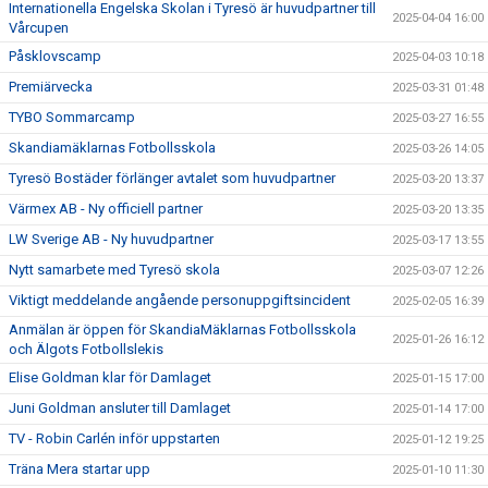
Internationella Engelska Skolan i Tyresö är huvudpartner till
2025-04-04 16:00
Vårcupen
Påsklovscamp
2025-04-03 10:18
Premiärvecka
2025-03-31 01:48
TYBO Sommarcamp
2025-03-27 16:55
Skandiamäklarnas Fotbollsskola
2025-03-26 14:05
Tyresö Bostäder förlänger avtalet som huvudpartner
2025-03-20 13:37
Värmex AB - Ny officiell partner
2025-03-20 13:35
LW Sverige AB - Ny huvudpartner
2025-03-17 13:55
Nytt samarbete med Tyresö skola
2025-03-07 12:26
Viktigt meddelande angående personuppgiftsincident
2025-02-05 16:39
Anmälan är öppen för SkandiaMäklarnas Fotbollsskola
2025-01-26 16:12
och Älgots Fotbollslekis
Elise Goldman klar för Damlaget
2025-01-15 17:00
Juni Goldman ansluter till Damlaget
2025-01-14 17:00
TV - Robin Carlén inför uppstarten
2025-01-12 19:25
Träna Mera startar upp
2025-01-10 11:30