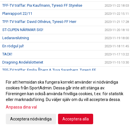
TFF-TV träffar: Pia Kaufmann, Tyresö FF Styrelse
2023-11-22 18:03
Planrapport 22/11
2023-11-22 15:11
TFF-TV träffar: David Othérus, Tyresö FF Herr
2023-11-21 17:28
ST-CUPEN NÄRMAR SIG!
2023-11-20 18:10
Ledaravslutning
2023-11-19 18:00
En rödgul jul!
2023-11-18 11:45
TACK!
2023-11-17 13:22
Dragning Andelslotteriet
2023-11-15 13:30
TFF-TV träffar: Emilia Åberg & Tuva Swanberg, Tyresö FF
2023-11-14 11:12
F14
För att hemsidan ska fungera korrekt använder vi nödvändiga
Emilia Ågren och Tuva Swanberg till distriktslagssamlingen!
2023-11-14 10:48
cookies från SportAdmin. Dessa går inte att stänga av.
TFF-TV träffar: Alice Bengtzon Scheele
2023-11-11 18:55
Föreningen kan också använda frivilliga cookies, t.ex. för statistik
Tyresö Centrum ny Huvudpartner!
eller marknadsföring. Du väljer själv om du vill acceptera dessa.
2023-11-10 16:00
Anpassa dina val
TFF-TV träffar: Emil Pagrot, Tyresö FF Dam
2023-11-09 18:13
Alice Bengtzon Scheele till Tyresö FF Dam!
2023-11-08 19:00
Acceptera nödvändiga
Acceptera alla
TFF-TV träffar: Adam Bergström, Tyresö FF P18
2023-11-08 11:00