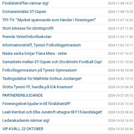
Föräldraträffen närmar sig!
2024-11-08 14:21
Domaranmälan ST-Cupen
2024-11-08 13:29
TFF-TV: "Mycket spännande som händer i föreningen!"
2024-11-07 16:50
Stort intresse för Idrottsprofil!
2024-11-07 11:00
Premiär Vinterfotbollsskolan
2024-11-05 11:00
Informationsträff, Tyresö Fotbollsgymnasium
2024-11-02 13:17
Nästa vecka börjar Träna Mera - vinter
2024-11-01 16:27
Samarbete mellan ST-Cupen och Stockholm Football Cup!
2024-11-01 10:00
Fotbollsgymnasium på Tyresö Gymnasium!
2024-10-30 18:00
Tävlingsdebut för Mathilde Sörhus-Jordanger!
2024-10-30 13:15
Stötta Tyresö FF, handla på ICA Kvantum!
2024-10-29 08:24
PARTNERERBJUDANDE
2024-10-27 09:15
Föreningslivet bjuder in till föräldraträff!
2024-10-25 15:54
Leah Kembel och Ellie Junetoft uttagna till F15-landslaget!
2024-10-25 08:45
Ledarakademin närmar sig!
2024-10-24 16:59
VIP-KVÄLL 23 OKTOBER
2024-10-23 20:30