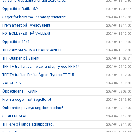
57 seniordebutanter under 2020-talet!
2024-04-15 12:30
Öppettider Butik 15/4
2024-04-15 09:27
Seger för herrarna i hemmapremiären!
2024-04-13 17:00
Premiärfest på Tyresövallen!
2024-04-13 11:00
FOTBOLLSFEST PÅ VALLEN!
2024-04-12 17:00
Öppettider 12/4
2024-04-12 11:30
TILLSAMMANS MOT BARNCANCER!
2024-04-11 12:30
TFF-Butiken på vallen!
2024-04-11 08:31
TFF-TV träffar: Jamie Lenander, Tyresö FF P14
2024-04-09 17:00
TFF-TV träffar: Emilia Ågren, Tyresö FF F15
2024-04-08 17:00
VÅRCUPEN
2024-04-08 10:30
Öppettider TFF-Butik
2024-04-08 08:00
Premiärseger mot Segeltorp!
2024-04-06 19:30
Onboarding av nya ungdomsledare!
2024-04-05 11:00
SERIEPREMIÄR!
2024-04-03 17:00
TFF-are på landslagsuppdrag!
2024-04-02 11:30