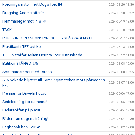
Föreningsmatch mot Degerfors IF!
2024-05-20 16:30
Dragning Andelslotteriet
2024-05-20 13:52
Hemmaseger mot P18 IK!
2024-05-19 19:00
TACK!
2024-05-18 18:00
PUBLIKINFORMATION: TYRESÖ FF - SPÅRVÄGENS FF
2024-05-17 19:00
Praktikant i TFF-butiken!
2024-05-13 17:00
TFF-TV träffar: Milian Herrera, P2013 Krusboda
2024-05-12 11:30
Butiken STÄNGD 9/5
2024-05-08 12:00
Sommarcamper med Tyresö FF
2024-05-08 09:55
636 bokade biljetter till Föreningsmatchen mot Spårvägens
2024-05-07 11:00
FF!
Premiär för Drive-In Fotboll!
2024-05-06 17:00
Serieledning för damerna!
2024-05-05 18:00
Ledarsoffan på plats!
2024-05-04 12:30
Bilder från dagens träning!
2024-05-04 10:30
Lagbesök hos F2014!
2024-05-02 12:00