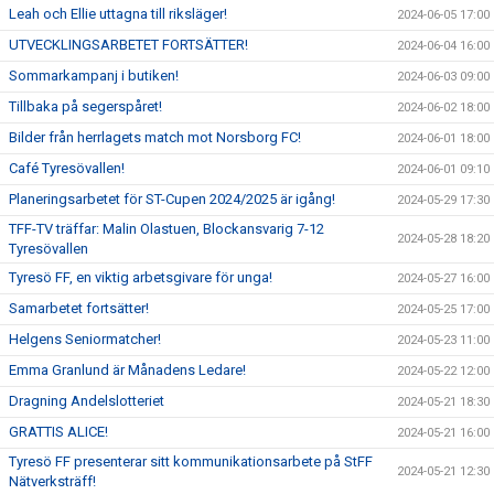
Leah och Ellie uttagna till riksläger!
2024-06-05 17:00
UTVECKLINGSARBETET FORTSÄTTER!
2024-06-04 16:00
Sommarkampanj i butiken!
2024-06-03 09:00
Tillbaka på segerspåret!
2024-06-02 18:00
Bilder från herrlagets match mot Norsborg FC!
2024-06-01 18:00
Café Tyresövallen!
2024-06-01 09:10
Planeringsarbetet för ST-Cupen 2024/2025 är igång!
2024-05-29 17:30
TFF-TV träffar: Malin Olastuen, Blockansvarig 7-12
2024-05-28 18:20
Tyresövallen
Tyresö FF, en viktig arbetsgivare för unga!
2024-05-27 16:00
Samarbetet fortsätter!
2024-05-25 17:00
Helgens Seniormatcher!
2024-05-23 11:00
Emma Granlund är Månadens Ledare!
2024-05-22 12:00
Dragning Andelslotteriet
2024-05-21 18:30
GRATTIS ALICE!
2024-05-21 16:00
Tyresö FF presenterar sitt kommunikationsarbete på StFF
2024-05-21 12:30
Nätverksträff!