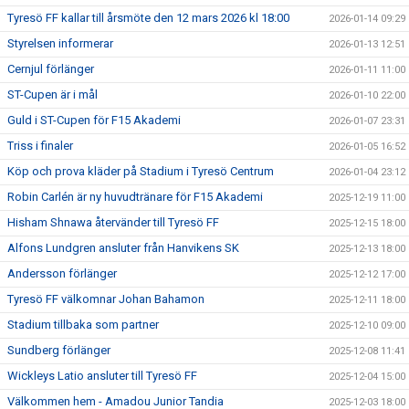
Tyresö FF kallar till årsmöte den 12 mars 2026 kl 18:00
2026-01-14 09:29
Styrelsen informerar
2026-01-13 12:51
Cernjul förlänger
2026-01-11 11:00
ST-Cupen är i mål
2026-01-10 22:00
Guld i ST-Cupen för F15 Akademi
2026-01-07 23:31
Triss i finaler
2026-01-05 16:52
Köp och prova kläder på Stadium i Tyresö Centrum
2026-01-04 23:12
Robin Carlén är ny huvudtränare för F15 Akademi
2025-12-19 11:00
Hisham Shnawa återvänder till Tyresö FF
2025-12-15 18:00
Alfons Lundgren ansluter från Hanvikens SK
2025-12-13 18:00
Andersson förlänger
2025-12-12 17:00
Tyresö FF välkomnar Johan Bahamon
2025-12-11 18:00
Stadium tillbaka som partner
2025-12-10 09:00
Sundberg förlänger
2025-12-08 11:41
Wickleys Latio ansluter till Tyresö FF
2025-12-04 15:00
Välkommen hem - Amadou Junior Tandia
2025-12-03 18:00