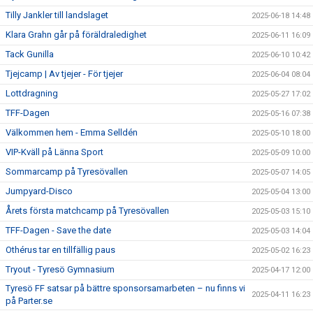
Tilly Jankler till landslaget
2025-06-18 14:48
Klara Grahn går på föräldraledighet
2025-06-11 16:09
Tack Gunilla
2025-06-10 10:42
Tjejcamp | Av tjejer - För tjejer
2025-06-04 08:04
Lottdragning
2025-05-27 17:02
TFF-Dagen
2025-05-16 07:38
Välkommen hem - Emma Selldén
2025-05-10 18:00
VIP-Kväll på Länna Sport
2025-05-09 10:00
Sommarcamp på Tyresövallen
2025-05-07 14:05
Jumpyard-Disco
2025-05-04 13:00
Årets första matchcamp på Tyresövallen
2025-05-03 15:10
TFF-Dagen - Save the date
2025-05-03 14:04
Othérus tar en tillfällig paus
2025-05-02 16:23
Tryout - Tyresö Gymnasium
2025-04-17 12:00
Tyresö FF satsar på bättre sponsorsamarbeten – nu finns vi
2025-04-11 16:23
på Parter.se