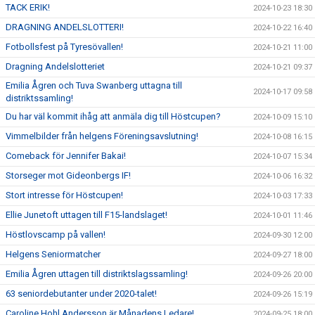
TACK ERIK!
2024-10-23 18:30
DRAGNING ANDELSLOTTERI!
2024-10-22 16:40
Fotbollsfest på Tyresövallen!
2024-10-21 11:00
Dragning Andelslotteriet
2024-10-21 09:37
Emilia Ågren och Tuva Swanberg uttagna till
2024-10-17 09:58
distriktssamling!
Du har väl kommit ihåg att anmäla dig till Höstcupen?
2024-10-09 15:10
Vimmelbilder från helgens Föreningsavslutning!
2024-10-08 16:15
Comeback för Jennifer Bakai!
2024-10-07 15:34
Storseger mot Gideonbergs IF!
2024-10-06 16:32
Stort intresse för Höstcupen!
2024-10-03 17:33
Ellie Junetoft uttagen till F15-landslaget!
2024-10-01 11:46
Höstlovscamp på vallen!
2024-09-30 12:00
Helgens Seniormatcher
2024-09-27 18:00
Emilia Ågren uttagen till distriktslagssamling!
2024-09-26 20:00
63 seniordebutanter under 2020-talet!
2024-09-26 15:19
Caroline Hohl Andersson är Månadens Ledare!
2024-09-25 18:00