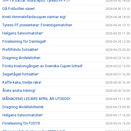
TFF-TV träffar: Indra Njoo, Tyresö FF F17
2024-04-30 18:00
Gå-Fotbollen växer!
2024-04-30 12:10
Kristi Himmelsfärdscupen närmar sig!
2024-04-28 18:00
Tyresö FF presenterar: Föreningsmatchen
2024-04-26 12:10
Helgens Seniormatcher!
2024-04-25 11:30
Föreläsning för Damlaget!
2024-04-24 12:00
Profilfritids fortsätter!
2024-04-23 20:00
Dragning Andelslotteri
2024-04-23 16:50
Första kvalomgången av Svenska Cupen lottad!
2024-04-22 12:00
Segertåget fortsätter!
2024-04-21 16:30
Kaffe kaka, tredje raka!
2024-04-20 16:30
Årets andra träning!
2024-04-20 10:00
MÅNADENS LEDARE APRIL ÄR UTSEDD!
2024-04-19 11:00
Dragning Andelslotteriet
2024-04-19 09:30
Helgens Seniormatcher!
2024-04-17 16:00
Föreläsning för F2015!
2024-04-16 16:00