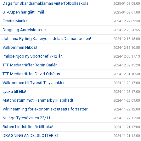
Dags för Skandiamäklarnas vinterfotbollsskola
2025-01-09 08:00
ST-Cupen har gått i mål
2025-01-09 07:00
Grattis Marika!
2024-12-22 09:30
Dragning Andelslotteriet
2024-12-20 20:55
Johanna Rytting Kaneryd tilldelas Diamantbollen!
2024-12-18 18:00
Välkommen Nikos!
2024-12-15 10:55
Philipe Njoo ny Sportchef 7-12 år!
2024-12-05 17:13
TFF Media träffar Robin Carlén
2024-12-02 15:20
TFF Media träffar David Othérus
2024-12-01 10:30
Välkommen till Tyresö Tilly Jankler!
2024-11-29 17:00
Lycka till Ella!
2024-11-25 17:00
Matchdatum mot Hammarby IF spikad!
2024-11-23 09:00
Vår insamling för ekonomiskt utsatta fortsätter!
2024-11-22 12:00
Nuläge Tyresövallen 22/11
2024-11-22 11:30
Ruben Lindström är tillbaka!
2024-11-21 17:00
DRAGNING ANDELSLOTTERIET
2024-11-21 12:00