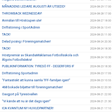
MÅNADENS LEDARE AUGUSTI ÄR UTSEDD!
2024-08-29 17:00
THROWBACK WEDNESDAY!
2024-08-28 17:00
Anmälan till Höstcupen ute!
2024-08-27 18:00
Driftstörning i SportAdmin
2024-08-26 13:41
TACK!
2024-08-25 11:00
Delad poäng i Föreningsmatchen!
2024-08-24 20:30
TACK!
2024-08-24 18:30
Höstpremiär av SkandiaMäklarnas Fotbollsskola och
2024-08-24 10:30
Älgots Fotbollslekis!
PUBLIKINFORMATION: TYRESÖ FF - DEGERFORS IF
2024-08-23 18:30
Driftstörning Sportadmin
2024-08-23 17:05
"Fantastiskt att kunna samla TFF-familjen igen!"
2024-08-23 10:55
468 bokade biljetter till föreningsmatchen!
2024-08-22 20:30
Oavgjort på Tyresövallen
2024-08-21 22:00
"Vi kände att nu är det dags igen!"
2024-08-21 21:30
ICA KVANTUM NY HUVUDPARTNER!
2024-08-21 17:10