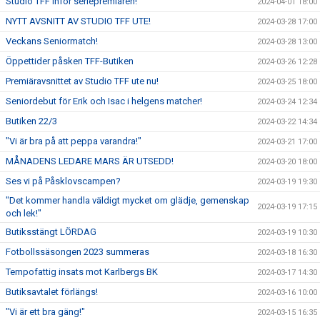
Studio TFF inför seriepremiären!
2024-04-01 18:00
NYTT AVSNITT AV STUDIO TFF UTE!
2024-03-28 17:00
Veckans Seniormatch!
2024-03-28 13:00
Öppettider påsken TFF-Butiken
2024-03-26 12:28
Premiäravsnittet av Studio TFF ute nu!
2024-03-25 18:00
Seniordebut för Erik och Isac i helgens matcher!
2024-03-24 12:34
Butiken 22/3
2024-03-22 14:34
"Vi är bra på att peppa varandra!"
2024-03-21 17:00
MÅNADENS LEDARE MARS ÄR UTSEDD!
2024-03-20 18:00
Ses vi på Påsklovscampen?
2024-03-19 19:30
"Det kommer handla väldigt mycket om glädje, gemenskap
2024-03-19 17:15
och lek!"
Butiksstängt LÖRDAG
2024-03-19 10:30
Fotbollssäsongen 2023 summeras
2024-03-18 16:30
Tempofattig insats mot Karlbergs BK
2024-03-17 14:30
Butiksavtalet förlängs!
2024-03-16 10:00
"Vi är ett bra gäng!"
2024-03-15 16:35