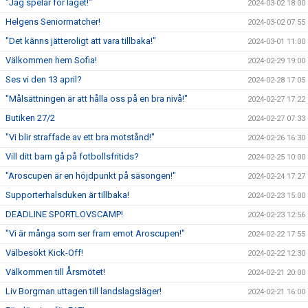
"Jag spelar för laget!"
2024-03-02 18:00
Helgens Seniormatcher!
2024-03-02 07:55
"Det känns jätteroligt att vara tillbaka!"
2024-03-01 11:00
Välkommen hem Sofia!
2024-02-29 19:00
Ses vi den 13 april?
2024-02-28 17:05
"Målsättningen är att hålla oss på en bra nivå!"
2024-02-27 17:22
Butiken 27/2
2024-02-27 07:33
"Vi blir straffade av ett bra motstånd!"
2024-02-26 16:30
Vill ditt barn gå på fotbollsfritids?
2024-02-25 10:00
"Aroscupen är en höjdpunkt på säsongen!"
2024-02-24 17:27
Supporterhalsduken är tillbaka!
2024-02-23 15:00
DEADLINE SPORTLOVSCAMP!
2024-02-23 12:56
"Vi är många som ser fram emot Aroscupen!"
2024-02-22 17:55
Välbesökt Kick-Off!
2024-02-22 12:30
Välkommen till Årsmötet!
2024-02-21 20:00
Liv Borgman uttagen till landslagsläger!
2024-02-21 16:00