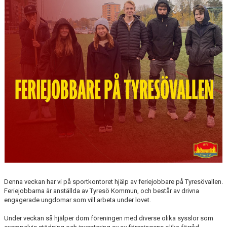
Denna veckan har vi på sportkontoret hjälp av feriejobbare på Tyresövallen.
Feriejobbarna är anställda av Tyresö Kommun, och består av drivna
engagerade ungdomar som vill arbeta under lovet.
Under veckan så hjälper dom föreningen med diverse olika sysslor som