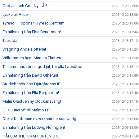
God Jul och Gott Nytt År!
2023-12-23 21:00
Lycka till Alice!
2023-12-22 13:00
Tyresö FF öppnar i Tyresö Centrum!
2023-12-20 11:00
En hälsning från Elsa Bengtsson!
2023-12-19 17:46
Tack Ida!
2023-12-18 17:12
Dragning Andelslotteriet
2023-12-18 15:25
Välkommen hem Martina Ehnberg!
2023-12-16 17:30
Tillsammans för en god jul, för alla tyresöbor!
2023-12-16 13:14
En hälsning från David Othérus!
2023-12-15 11:48
Studiebesök hos Djurgårdens IF
2023-12-14 11:30
En hälsning från Ella Bergström!
2023-12-13 17:40
Malin Olastuen ny blockansvarig!
2023-12-12 17:10
Ellie Junetoft till Malmö FF!
2023-12-11 12:52
Oskar Kaufmann ny verksamhetsansvarig
2023-12-10 17:00
En hälsning från Ludwig Holmgren!
2023-12-09 15:00
HÅLLBARHETSRAPPORTEN UTE!
2023-12-08 17:50