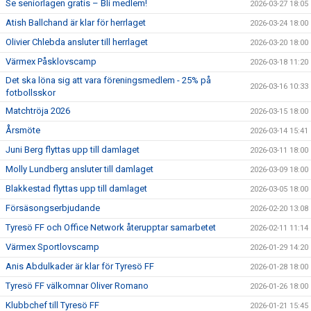
Se seniorlagen gratis – Bli medlem!
2026-03-27 18:05
Atish Ballchand är klar för herrlaget
2026-03-24 18:00
Olivier Chlebda ansluter till herrlaget
2026-03-20 18:00
Värmex Påsklovscamp
2026-03-18 11:20
Det ska löna sig att vara föreningsmedlem - 25% på
2026-03-16 10:33
fotbollsskor
Matchtröja 2026
2026-03-15 18:00
Årsmöte
2026-03-14 15:41
Juni Berg flyttas upp till damlaget
2026-03-11 18:00
Molly Lundberg ansluter till damlaget
2026-03-09 18:00
Blakkestad flyttas upp till damlaget
2026-03-05 18:00
Försäsongserbjudande
2026-02-20 13:08
Tyresö FF och Office Network återupptar samarbetet
2026-02-11 11:14
Värmex Sportlovscamp
2026-01-29 14:20
Anis Abdulkader är klar för Tyresö FF
2026-01-28 18:00
Tyresö FF välkomnar Oliver Romano
2026-01-26 18:00
Klubbchef till Tyresö FF
2026-01-21 15:45