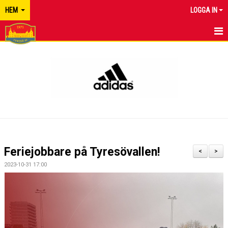
HEM
LOGGA IN
TYRESÖ FF
NYHETER
KALENDER
MATCHER
KONTAKT
Feriejobbare på Tyresövallen!
<
>
2023-10-31 17:00