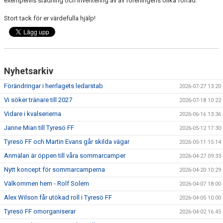
exempelvis städning och inventering av av föreningens olika förråd.
Stort tack för er värdefulla hjälp!
Nyhetsarkiv
Förändringar i herrlagets ledarstab
2026-07-27 13:20
Vi söker tränare till 2027
2026-07-18 10:22
Vidare i kvalserierna
2026-06-16 13:36
Janne Mian till Tyresö FF
2026-05-12 17:30
Tyresö FF och Martin Evans går skilda vägar
2026-05-11 15:14
Anmälan är öppen till våra sommarcamper
2026-04-27 09:33
Nytt koncept för sommarcamperna
2026-04-20 10:29
Välkommen hem - Rolf Solem
2026-04-07 18:00
Alex Wilson får utökad roll i Tyresö FF
2026-04-05 10:00
Tyresö FF omorganiserar
2026-04-02 16:45