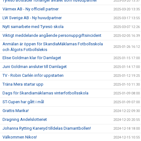
Tyresö Bostäder förlänger avtalet som huvudpartner
2025-03-20 13:37
Värmex AB - Ny officiell partner
2025-03-20 13:35
LW Sverige AB - Ny huvudpartner
2025-03-17 13:55
Nytt samarbete med Tyresö skola
2025-03-07 12:26
Viktigt meddelande angående personuppgiftsincident
2025-02-05 16:39
Anmälan är öppen för SkandiaMäklarnas Fotbollsskola
2025-01-26 16:12
och Älgots Fotbollslekis
Elise Goldman klar för Damlaget
2025-01-15 17:00
Juni Goldman ansluter till Damlaget
2025-01-14 17:00
TV - Robin Carlén inför uppstarten
2025-01-12 19:25
Träna Mera startar upp
2025-01-10 11:30
Dags för Skandiamäklarnas vinterfotbollsskola
2025-01-09 08:00
ST-Cupen har gått i mål
2025-01-09 07:00
Grattis Marika!
2024-12-22 09:30
Dragning Andelslotteriet
2024-12-20 20:55
Johanna Rytting Kaneryd tilldelas Diamantbollen!
2024-12-18 18:00
Välkommen Nikos!
2024-12-15 10:55