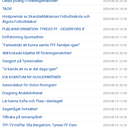
Delad poäng i Föreningsmatchen!
2024-08-24 20:30
TACK!
2024-08-24 18:30
Höstpremiär av SkandiaMäklarnas Fotbollsskola och
2024-08-24 10:30
Älgots Fotbollslekis!
PUBLIKINFORMATION: TYRESÖ FF - DEGERFORS IF
2024-08-23 18:30
Driftstörning Sportadmin
2024-08-23 17:05
"Fantastiskt att kunna samla TFF-familjen igen!"
2024-08-23 10:55
468 bokade biljetter till föreningsmatchen!
2024-08-22 20:30
Oavgjort på Tyresövallen
2024-08-21 22:00
"Vi kände att nu är det dags igen!"
2024-08-21 21:30
ICA KVANTUM NY HUVUDPARTNER!
2024-08-21 17:10
Seniordebut för Victor Rönngren!
2024-08-20 20:30
Dragning Andelslotteriet
2024-08-20 17:00
Lär känna Sofia och Thea i damlaget!
2024-08-19 15:00
Segertåget fortsätter!
2024-08-18 20:33
Tillbaka på vinnarspåret!
2024-08-18 18:30
TFF-TV träffar: Ella Bergström, Tyresö FF Dam
2024-08-16 16:20