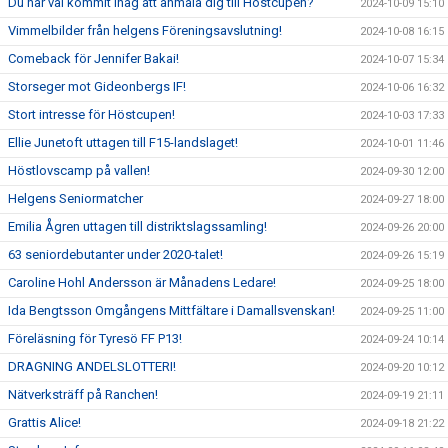
Du har väl kommit ihåg att anmäla dig till Höstcupen?
2024-10-09 15:10
Vimmelbilder från helgens Föreningsavslutning!
2024-10-08 16:15
Comeback för Jennifer Bakai!
2024-10-07 15:34
Storseger mot Gideonbergs IF!
2024-10-06 16:32
Stort intresse för Höstcupen!
2024-10-03 17:33
Ellie Junetoft uttagen till F15-landslaget!
2024-10-01 11:46
Höstlovscamp på vallen!
2024-09-30 12:00
Helgens Seniormatcher
2024-09-27 18:00
Emilia Ågren uttagen till distriktslagssamling!
2024-09-26 20:00
63 seniordebutanter under 2020-talet!
2024-09-26 15:19
Caroline Hohl Andersson är Månadens Ledare!
2024-09-25 18:00
Ida Bengtsson Omgångens Mittfältare i Damallsvenskan!
2024-09-25 11:00
Föreläsning för Tyresö FF P13!
2024-09-24 10:14
DRAGNING ANDELSLOTTERI!
2024-09-20 10:12
Nätverksträff på Ranchen!
2024-09-19 21:11
Grattis Alice!
2024-09-18 21:22