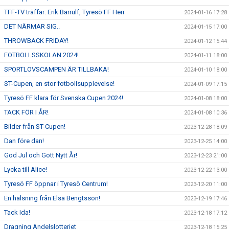
TFF-TV träffar: Erik Barrulf, Tyresö FF Herr
2024-01-16 17:28
DET NÄRMAR SIG..
2024-01-15 17:00
THROWBACK FRIDAY!
2024-01-12 15:44
FOTBOLLSSKOLAN 2024!
2024-01-11 18:00
SPORTLOVSCAMPEN ÄR TILLBAKA!
2024-01-10 18:00
ST-Cupen, en stor fotbollsupplevelse!
2024-01-09 17:15
Tyresö FF klara för Svenska Cupen 2024!
2024-01-08 18:00
TACK FÖR I ÅR!
2024-01-08 10:36
Bilder från ST-Cupen!
2023-12-28 18:09
Dan före dan!
2023-12-25 14:00
God Jul och Gott Nytt År!
2023-12-23 21:00
Lycka till Alice!
2023-12-22 13:00
Tyresö FF öppnar i Tyresö Centrum!
2023-12-20 11:00
En hälsning från Elsa Bengtsson!
2023-12-19 17:46
Tack Ida!
2023-12-18 17:12
Dragning Andelslotteriet
2023-12-18 15:25