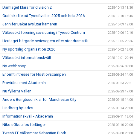
Damlaget klara för division 2
2025-10-13 11:30
Gratis kaffe på Tyresövallen 2025 och hela 2026
2025-10-10 15:45
Jennifer Bakai avslutar karriären
2025-10-09 19:00
Välbesökt föreningsavslutning i Tyresö Centrum
2025-10-06 10:10
Herrlaget bärgade seriesegern efter stor dramatik
2025-10-05 23:36
Ny sportslig organisation 2026
2025-10-02 18:00
Välbesökt informationskväll
2025-10-01 22:49
Ny webbshop
2025-09-26 09:00
Enormt intresse för Höstlovscampen
2025-09-24 14:00
Provträna med Akademin
2025-09-23 22:21
Nu fyller vi Vallen
2025-09-23 17:00
Anders Bengtsson klar för Manchester City
2025-09-15 14:00
Lindberg hyllades
2025-09-14 20:00
Informationskväll - Akademin
2025-09-11 12:04
Nikos Gkoulios förlänger
2025-09-10 20:00
Tyresö FF välkomnar Sebastian Björk
2025-09-08 20:00