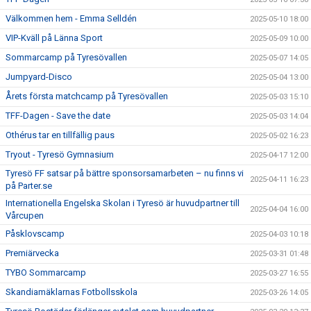
Välkommen hem - Emma Selldén
2025-05-10 18:00
VIP-Kväll på Länna Sport
2025-05-09 10:00
Sommarcamp på Tyresövallen
2025-05-07 14:05
Jumpyard-Disco
2025-05-04 13:00
Årets första matchcamp på Tyresövallen
2025-05-03 15:10
TFF-Dagen - Save the date
2025-05-03 14:04
Othérus tar en tillfällig paus
2025-05-02 16:23
Tryout - Tyresö Gymnasium
2025-04-17 12:00
Tyresö FF satsar på bättre sponsorsamarbeten – nu finns vi
2025-04-11 16:23
på Parter.se
Internationella Engelska Skolan i Tyresö är huvudpartner till
2025-04-04 16:00
Vårcupen
Påsklovscamp
2025-04-03 10:18
Premiärvecka
2025-03-31 01:48
TYBO Sommarcamp
2025-03-27 16:55
Skandiamäklarnas Fotbollsskola
2025-03-26 14:05