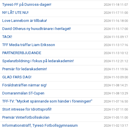
Tyresö FF på Dunross-dagen!
2024-11-18 11:07
NY LÅT UTE NU!
2024-11-17 11:00
Love Lanneborn är tillbaka!
2024-11-16 18:00
David Otherus ny huvudtränare i herrlaget!
2024-11-15 17:00
TACK!
2024-11-15 09:17
TFF Media träffar Liam Eriksson
2024-11-13 17:16
PARTNERERBJUDANDE
2024-11-13 10:12
Spelarutbildning i fokus på ledarakademin!
2024-11-12 21:12
Premiär för ledarakademin!
2024-11-11 19:56
GLAD FARS DAG!
2024-11-10 09:00
Föräldraträffen närmar sig!
2024-11-08 14:21
Domaranmälan ST-Cupen
2024-11-08 13:29
TFF-TV: "Mycket spännande som händer i föreningen!"
2024-11-07 16:50
Stort intresse för Idrottsprofil!
2024-11-07 11:00
Premiär Vinterfotbollsskolan
2024-11-05 11:00
Informationsträff, Tyresö Fotbollsgymnasium
2024-11-02 13:17