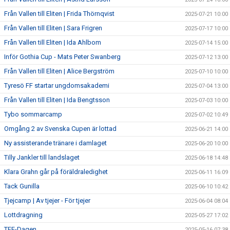
Från Vallen till Eliten | Frida Thörnqvist
2025-07-21 10:00
Från Vallen till Eliten | Sara Frigren
2025-07-17 10:00
Från Vallen till Eliten | Ida Ahlbom
2025-07-14 15:00
Inför Gothia Cup - Mats Peter Swanberg
2025-07-12 13:00
Från Vallen till Eliten | Alice Bergström
2025-07-10 10:00
Tyresö FF startar ungdomsakademi
2025-07-04 13:00
Från Vallen till Eliten | Ida Bengtsson
2025-07-03 10:00
Tybo sommarcamp
2025-07-02 10:49
Omgång 2 av Svenska Cupen är lottad
2025-06-21 14:00
Ny assisterande tränare i damlaget
2025-06-20 10:00
Tilly Jankler till landslaget
2025-06-18 14:48
Klara Grahn går på föräldraledighet
2025-06-11 16:09
Tack Gunilla
2025-06-10 10:42
Tjejcamp | Av tjejer - För tjejer
2025-06-04 08:04
Lottdragning
2025-05-27 17:02
TFF-Dagen
2025-05-16 07:38