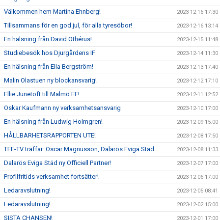
Välkommen hem Martina Ehnberg!
2023-12-16 17:30
Tillsammans för en god jul, för alla tyresöbor!
2023-12-16 13:14
En hälsning från David Othérus!
2023-12-15 11:48
Studiebesök hos Djurgårdens IF
2023-12-14 11:30
En hälsning från Ella Bergström!
2023-12-13 17:40
Malin Olastuen ny blockansvarig!
2023-12-12 17:10
Ellie Junetoft till Malmö FF!
2023-12-11 12:52
Oskar Kaufmann ny verksamhetsansvarig
2023-12-10 17:00
En hälsning från Ludwig Holmgren!
2023-12-09 15:00
HÅLLBARHETSRAPPORTEN UTE!
2023-12-08 17:50
TFF-TV träffar: Oscar Magnusson, Dalarös Eviga Städ
2023-12-08 11:33
Dalarös Eviga Städ ny Officiell Partner!
2023-12-07 17:00
Profilfritids verksamhet fortsätter!
2023-12-06 17:00
Ledaravslutning!
2023-12-05 08:41
Ledaravslutning!
2023-12-02 15:00
SISTA CHANSEN!
2023-12-01 17:00