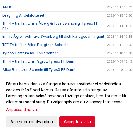
TACK!
2023-11-17 13:22
Dragning Andelslotteriet
2023-11-15 13:30
TFF-TV träffar: Emilia Åberg & Tuva Swanberg, Tyresö FF
2023-11-14 11:12
F14
Emilia Ågren och Tuva Swanberg till distriktslagssamlingen!
2023-11-14 10:48
TFF-TV träffar: Alice Bengtzon Scheele
2023-11-11 18:55
Tyresö Centrum ny Huvudpartner!
2023-11-10 16:00
TFF-TV träffar: Emil Pagrot, Tyresö FF Dam
2023-11-09 18:13
Alice Bengtzon Scheele till Tyresö FF Dam!
2023-11-08 19:00
TFF-TV träffar: Adam Bergström, Tyresö FF P18
2023-11-08 11:00
För att hemsidan ska fungera korrekt använder vi nödvändiga
Adam Bergström ny huvudtränare i P18!
2023-11-07 19:00
cookies från SportAdmin. Dessa går inte att stänga av.
Ledarakademin närmar sig!
2023-11-07 16:41
Föreningen kan också använda frivilliga cookies, t.ex. för statistik
eller marknadsföring. Du väljer själv om du vill acceptera dessa.
Tyresö FF mot psykisk ohälsa!
2023-11-05 09:48
Anpassa dina val
Hjälp oss utveckla Tyresö FF!
2023-11-03 17:00
Emil Pagrot ny huvudtränare för damlaget!
2023-11-01 17:00
Acceptera nödvändiga
Acceptera alla
Feriejobbare på Tyresövallen!
2023-10-31 17:00