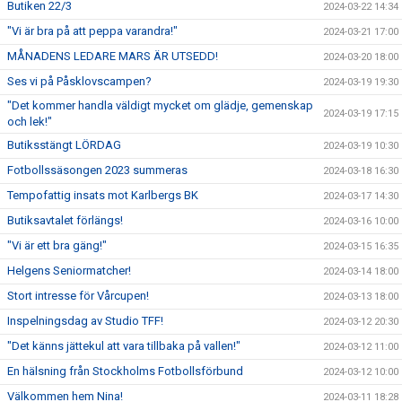
Butiken 22/3
2024-03-22 14:34
"Vi är bra på att peppa varandra!"
2024-03-21 17:00
MÅNADENS LEDARE MARS ÄR UTSEDD!
2024-03-20 18:00
Ses vi på Påsklovscampen?
2024-03-19 19:30
"Det kommer handla väldigt mycket om glädje, gemenskap
2024-03-19 17:15
och lek!"
Butiksstängt LÖRDAG
2024-03-19 10:30
Fotbollssäsongen 2023 summeras
2024-03-18 16:30
Tempofattig insats mot Karlbergs BK
2024-03-17 14:30
Butiksavtalet förlängs!
2024-03-16 10:00
"Vi är ett bra gäng!"
2024-03-15 16:35
Helgens Seniormatcher!
2024-03-14 18:00
Stort intresse för Vårcupen!
2024-03-13 18:00
Inspelningsdag av Studio TFF!
2024-03-12 20:30
"Det känns jättekul att vara tillbaka på vallen!"
2024-03-12 11:00
En hälsning från Stockholms Fotbollsförbund
2024-03-12 10:00
Välkommen hem Nina!
2024-03-11 18:28