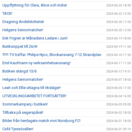
Uppflyttning för Clara, Alice och Indra!
2024-06-24 18:30
TACK!
2024-06-22 15:00
Dragning Andelslotteriet
2024-06-20 17:00
Helgens Seniormatcher!
2024-06-20 12:00
Erik Frigren är Månadens Ledare i Juni!
2024-06-19 18:00
Butiksöppet till 26/6!
2024-06-19 11:00
TFF-TV träffar: Philipe Njoo, Blockansvarig 7-12 Strandplan
2024-06-18 17:30
Emil Kaufmann ny verksamhetsansvarig!
2024-06-17 11:00
Butiken stängd 13/6
2024-06-13 14:51
Helgens Seniormatcher!
2024-06-07 18:00
Leah och Ellie uttagna till riksläger!
2024-06-05 17:00
UTVECKLINGSARBETET FORTSÄTTER!
2024-06-04 16:00
Sommarkampanj i butiken!
2024-06-03 09:00
Tillbaka på segerspåret!
2024-06-02 18:00
Bilder från herrlagets match mot Norsborg FC!
2024-06-01 18:00
Café Tyresövallen!
2024-06-01 09:10