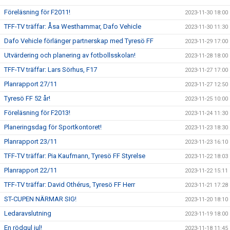
Föreläsning för F2011!
2023-11-30 18:00
TFF-TV träffar: Åsa Westhammar, Dafo Vehicle
2023-11-30 11:30
Dafo Vehicle förlänger partnerskap med Tyresö FF
2023-11-29 17:00
Utvärdering och planering av fotbollsskolan!
2023-11-28 18:00
TFF-TV träffar: Lars Sörhus, F17
2023-11-27 17:00
Planrapport 27/11
2023-11-27 12:50
Tyresö FF 52 år!
2023-11-25 10:00
Föreläsning för F2013!
2023-11-24 11:30
Planeringsdag för Sportkontoret!
2023-11-23 18:30
Planrapport 23/11
2023-11-23 16:10
TFF-TV träffar: Pia Kaufmann, Tyresö FF Styrelse
2023-11-22 18:03
Planrapport 22/11
2023-11-22 15:11
TFF-TV träffar: David Othérus, Tyresö FF Herr
2023-11-21 17:28
ST-CUPEN NÄRMAR SIG!
2023-11-20 18:10
Ledaravslutning
2023-11-19 18:00
En rödgul jul!
2023-11-18 11:45