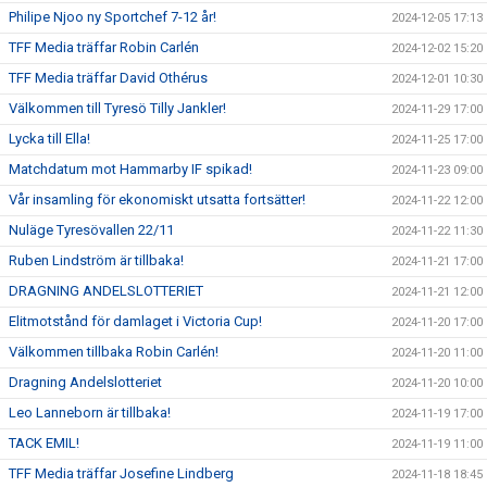
Philipe Njoo ny Sportchef 7-12 år!
2024-12-05 17:13
TFF Media träffar Robin Carlén
2024-12-02 15:20
TFF Media träffar David Othérus
2024-12-01 10:30
Välkommen till Tyresö Tilly Jankler!
2024-11-29 17:00
Lycka till Ella!
2024-11-25 17:00
Matchdatum mot Hammarby IF spikad!
2024-11-23 09:00
Vår insamling för ekonomiskt utsatta fortsätter!
2024-11-22 12:00
Nuläge Tyresövallen 22/11
2024-11-22 11:30
Ruben Lindström är tillbaka!
2024-11-21 17:00
DRAGNING ANDELSLOTTERIET
2024-11-21 12:00
Elitmotstånd för damlaget i Victoria Cup!
2024-11-20 17:00
Välkommen tillbaka Robin Carlén!
2024-11-20 11:00
Dragning Andelslotteriet
2024-11-20 10:00
Leo Lanneborn är tillbaka!
2024-11-19 17:00
TACK EMIL!
2024-11-19 11:00
TFF Media träffar Josefine Lindberg
2024-11-18 18:45