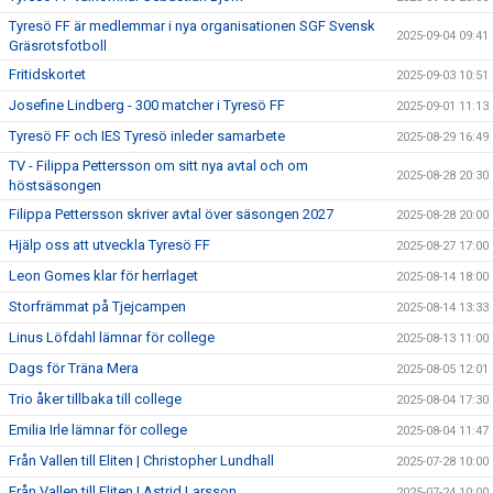
Tyresö FF är medlemmar i nya organisationen SGF Svensk
2025-09-04 09:41
Gräsrotsfotboll
Fritidskortet
2025-09-03 10:51
Josefine Lindberg - 300 matcher i Tyresö FF
2025-09-01 11:13
Tyresö FF och IES Tyresö inleder samarbete
2025-08-29 16:49
TV - Filippa Pettersson om sitt nya avtal och om
2025-08-28 20:30
höstsäsongen
Filippa Pettersson skriver avtal över säsongen 2027
2025-08-28 20:00
Hjälp oss att utveckla Tyresö FF
2025-08-27 17:00
Leon Gomes klar för herrlaget
2025-08-14 18:00
Storfrämmat på Tjejcampen
2025-08-14 13:33
Linus Löfdahl lämnar för college
2025-08-13 11:00
Dags för Träna Mera
2025-08-05 12:01
Trio åker tillbaka till college
2025-08-04 17:30
Emilia Irle lämnar för college
2025-08-04 11:47
Från Vallen till Eliten | Christopher Lundhall
2025-07-28 10:00
Från Vallen till Eliten | Astrid Larsson
2025-07-24 10:00