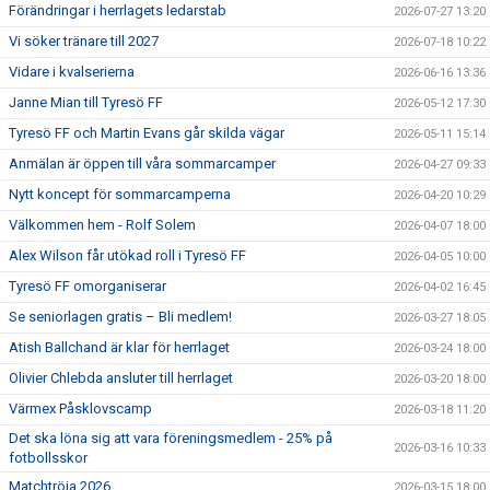
Förändringar i herrlagets ledarstab
2026-07-27 13:20
Vi söker tränare till 2027
2026-07-18 10:22
Vidare i kvalserierna
2026-06-16 13:36
Janne Mian till Tyresö FF
2026-05-12 17:30
Tyresö FF och Martin Evans går skilda vägar
2026-05-11 15:14
Anmälan är öppen till våra sommarcamper
2026-04-27 09:33
Nytt koncept för sommarcamperna
2026-04-20 10:29
Välkommen hem - Rolf Solem
2026-04-07 18:00
Alex Wilson får utökad roll i Tyresö FF
2026-04-05 10:00
Tyresö FF omorganiserar
2026-04-02 16:45
Se seniorlagen gratis – Bli medlem!
2026-03-27 18:05
Atish Ballchand är klar för herrlaget
2026-03-24 18:00
Olivier Chlebda ansluter till herrlaget
2026-03-20 18:00
Värmex Påsklovscamp
2026-03-18 11:20
Det ska löna sig att vara föreningsmedlem - 25% på
2026-03-16 10:33
fotbollsskor
Matchtröja 2026
2026-03-15 18:00