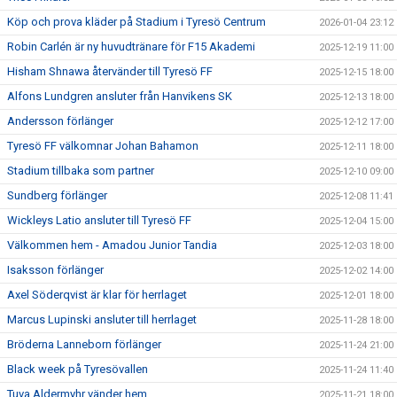
Köp och prova kläder på Stadium i Tyresö Centrum
2026-01-04 23:12
Robin Carlén är ny huvudtränare för F15 Akademi
2025-12-19 11:00
Hisham Shnawa återvänder till Tyresö FF
2025-12-15 18:00
Alfons Lundgren ansluter från Hanvikens SK
2025-12-13 18:00
Andersson förlänger
2025-12-12 17:00
Tyresö FF välkomnar Johan Bahamon
2025-12-11 18:00
Stadium tillbaka som partner
2025-12-10 09:00
Sundberg förlänger
2025-12-08 11:41
Wickleys Latio ansluter till Tyresö FF
2025-12-04 15:00
Välkommen hem - Amadou Junior Tandia
2025-12-03 18:00
Isaksson förlänger
2025-12-02 14:00
Axel Söderqvist är klar för herrlaget
2025-12-01 18:00
Marcus Lupinski ansluter till herrlaget
2025-11-28 18:00
Bröderna Lanneborn förlänger
2025-11-24 21:00
Black week på Tyresövallen
2025-11-24 11:40
Tuva Aldermyhr vänder hem
2025-11-21 18:00