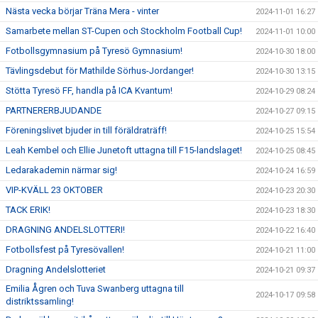
Nästa vecka börjar Träna Mera - vinter
2024-11-01 16:27
Samarbete mellan ST-Cupen och Stockholm Football Cup!
2024-11-01 10:00
Fotbollsgymnasium på Tyresö Gymnasium!
2024-10-30 18:00
Tävlingsdebut för Mathilde Sörhus-Jordanger!
2024-10-30 13:15
Stötta Tyresö FF, handla på ICA Kvantum!
2024-10-29 08:24
PARTNERERBJUDANDE
2024-10-27 09:15
Föreningslivet bjuder in till föräldraträff!
2024-10-25 15:54
Leah Kembel och Ellie Junetoft uttagna till F15-landslaget!
2024-10-25 08:45
Ledarakademin närmar sig!
2024-10-24 16:59
VIP-KVÄLL 23 OKTOBER
2024-10-23 20:30
TACK ERIK!
2024-10-23 18:30
DRAGNING ANDELSLOTTERI!
2024-10-22 16:40
Fotbollsfest på Tyresövallen!
2024-10-21 11:00
Dragning Andelslotteriet
2024-10-21 09:37
Emilia Ågren och Tuva Swanberg uttagna till
2024-10-17 09:58
distriktssamling!