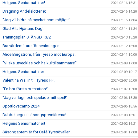
Helgens Seniormatcher!
2024-02-16 16:31
Dragning Andelslotteriet
2024-02-16 14:20
"Jag vill bidra så mycket som möjligt!"
2024-02-15 17:04
Glad Alla Hjärtans Dag!
2024-02-14 11:34
Träningsplan STÄNGD 13/2
2024-02-13 15:20
Bra värdemätare för seniorlagen
2024-02-12 18:00
Alice Bergström, från Tyresö mot Europa!
2024-02-11 10:00
"Vi ska utvecklas och ha kul tillsammans!"
2024-02-09 17:00
Helgens Seniormatcher
2024-02-09 10:17
Valentina Wallin till Tyresö FF!
2024-02-07 20:00
"En bra första prestation!"
2024-02-07 15:08
"Jag var lugn och spelade mitt spel!"
2024-02-06 18:30
Sportlovscamp 2024!
2024-02-05 18:56
Dubbelseger i säsongspremiärerna!
2024-02-03 16:01
Helgens Seniormatcher!
2024-02-02 16:21
Säsongspremiär för Café Tyresövallen!
2024-02-01 17:08