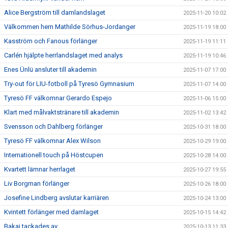
Alice Bergström till damlandslaget
2025-11-20 10:02
Välkommen hem Mathilde Sörhus-Jordanger
2025-11-19 18:00
Kasström och Fanous förlänger
2025-11-19 11:11
Carlén hjälpte herrlandslaget med analys
2025-11-19 10:46
Enes Ünlü ansluter till akademin
2025-11-07 17:00
Try-out för LIU-fotboll på Tyresö Gymnasium
2025-11-07 14:00
Tyresö FF välkomnar Gerardo Espejo
2025-11-06 15:00
Klart med målvaktstränare till akademin
2025-11-02 13:42
Svensson och Dahlberg förlänger
2025-10-31 18:00
Tyresö FF välkomnar Alex Wilson
2025-10-29 19:00
Internationell touch på Höstcupen
2025-10-28 14:00
Kvartett lämnar herrlaget
2025-10-27 19:55
Liv Borgman förlänger
2025-10-26 18:00
Josefine Lindberg avslutar karriären
2025-10-24 13:00
Kvintett förlänger med damlaget
2025-10-15 14:42
Bakai tackades av
2025-10-13 11:33