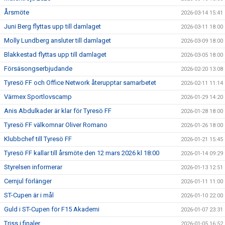
Årsmöte
2026-03-14 15:41
Juni Berg flyttas upp till damlaget
2026-03-11 18:00
Molly Lundberg ansluter till damlaget
2026-03-09 18:00
Blakkestad flyttas upp till damlaget
2026-03-05 18:00
Försäsongserbjudande
2026-02-20 13:08
Tyresö FF och Office Network återupptar samarbetet
2026-02-11 11:14
Värmex Sportlovscamp
2026-01-29 14:20
Anis Abdulkader är klar för Tyresö FF
2026-01-28 18:00
Tyresö FF välkomnar Oliver Romano
2026-01-26 18:00
Klubbchef till Tyresö FF
2026-01-21 15:45
Tyresö FF kallar till årsmöte den 12 mars 2026 kl 18:00
2026-01-14 09:29
Styrelsen informerar
2026-01-13 12:51
Cernjul förlänger
2026-01-11 11:00
ST-Cupen är i mål
2026-01-10 22:00
Guld i ST-Cupen för F15 Akademi
2026-01-07 23:31
Triss i finaler
2026-01-05 16:52