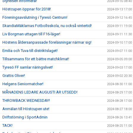
Styrelsen Informerar
2024-09-16 08:40
Höstcupen öppnar för 2018!
2024-09-13 17:00
Föreningsavslutning i Tyresö Centrum!
2024-09-12 16:45
SkandiaMäklarnas Fotbollsskola, nu också vintertid!
2024-09-11 19:00
Liv Borgman uttagen till F16-läger!
2024-09-11 11:30
Höstens åldersanpassade föreläsningar närmar sig!
2024-09-10 17:00
Emilia och Tuva till distriktslaget!
2024-09-07 11:00
Tillsammans för ett bättre matchklimat!
2024-09-05 09:00
Tyresö FF samlar näringslivet!
2024-09-03 17:00
Grattis Oliver!
2024-09-02 20:30
Helgens Seniormatcher!
2024-08-30 11:00
MÅNADENS LEDARE AUGUSTI ÄR UTSEDD!
2024-08-29 17:00
THROWBACK WEDNESDAY!
2024-08-28 17:00
Anmälan till Höstcupen ute!
2024-08-27 18:00
Driftstörning i SportAdmin
2024-08-26 13:41
TACK!
2024-08-25 11:00