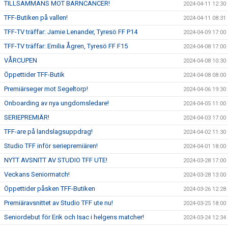
TILLSAMMANS MOT BARNCANCER!
2024-04-11 12:30
TFF-Butiken på vallen!
2024-04-11 08:31
TFF-TV träffar: Jamie Lenander, Tyresö FF P14
2024-04-09 17:00
TFF-TV träffar: Emilia Ågren, Tyresö FF F15
2024-04-08 17:00
VÅRCUPEN
2024-04-08 10:30
Öppettider TFF-Butik
2024-04-08 08:00
Premiärseger mot Segeltorp!
2024-04-06 19:30
Onboarding av nya ungdomsledare!
2024-04-05 11:00
SERIEPREMIÄR!
2024-04-03 17:00
TFF-are på landslagsuppdrag!
2024-04-02 11:30
Studio TFF inför seriepremiären!
2024-04-01 18:00
NYTT AVSNITT AV STUDIO TFF UTE!
2024-03-28 17:00
Veckans Seniormatch!
2024-03-28 13:00
Öppettider påsken TFF-Butiken
2024-03-26 12:28
Premiäravsnittet av Studio TFF ute nu!
2024-03-25 18:00
Seniordebut för Erik och Isac i helgens matcher!
2024-03-24 12:34