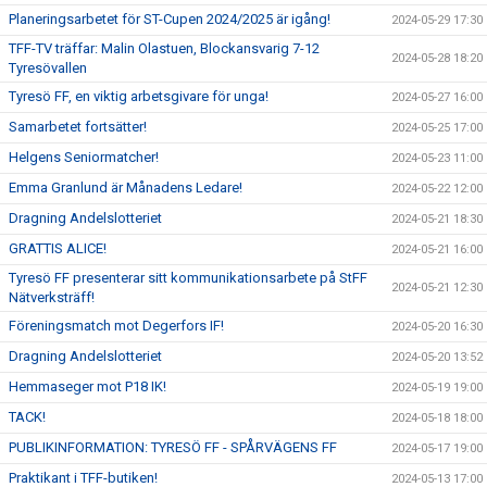
Planeringsarbetet för ST-Cupen 2024/2025 är igång!
2024-05-29 17:30
TFF-TV träffar: Malin Olastuen, Blockansvarig 7-12
2024-05-28 18:20
Tyresövallen
Tyresö FF, en viktig arbetsgivare för unga!
2024-05-27 16:00
Samarbetet fortsätter!
2024-05-25 17:00
Helgens Seniormatcher!
2024-05-23 11:00
Emma Granlund är Månadens Ledare!
2024-05-22 12:00
Dragning Andelslotteriet
2024-05-21 18:30
GRATTIS ALICE!
2024-05-21 16:00
Tyresö FF presenterar sitt kommunikationsarbete på StFF
2024-05-21 12:30
Nätverksträff!
Föreningsmatch mot Degerfors IF!
2024-05-20 16:30
Dragning Andelslotteriet
2024-05-20 13:52
Hemmaseger mot P18 IK!
2024-05-19 19:00
TACK!
2024-05-18 18:00
PUBLIKINFORMATION: TYRESÖ FF - SPÅRVÄGENS FF
2024-05-17 19:00
Praktikant i TFF-butiken!
2024-05-13 17:00