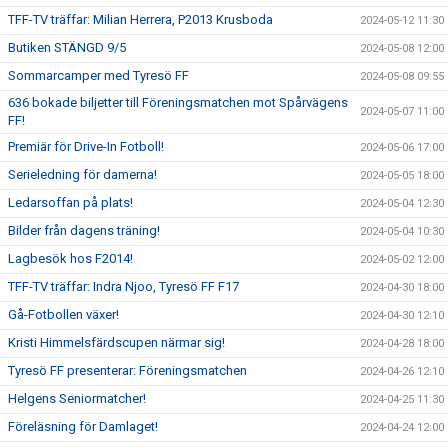
TFF-TV träffar: Milian Herrera, P2013 Krusboda
2024-05-12 11:30
Butiken STÄNGD 9/5
2024-05-08 12:00
Sommarcamper med Tyresö FF
2024-05-08 09:55
636 bokade biljetter till Föreningsmatchen mot Spårvägens
2024-05-07 11:00
FF!
Premiär för Drive-In Fotboll!
2024-05-06 17:00
Serieledning för damerna!
2024-05-05 18:00
Ledarsoffan på plats!
2024-05-04 12:30
Bilder från dagens träning!
2024-05-04 10:30
Lagbesök hos F2014!
2024-05-02 12:00
TFF-TV träffar: Indra Njoo, Tyresö FF F17
2024-04-30 18:00
Gå-Fotbollen växer!
2024-04-30 12:10
Kristi Himmelsfärdscupen närmar sig!
2024-04-28 18:00
Tyresö FF presenterar: Föreningsmatchen
2024-04-26 12:10
Helgens Seniormatcher!
2024-04-25 11:30
Föreläsning för Damlaget!
2024-04-24 12:00