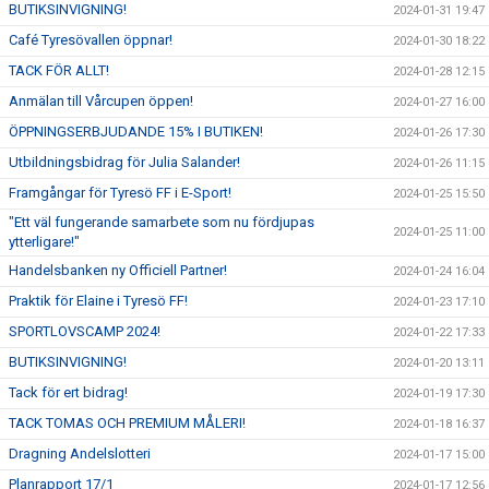
BUTIKSINVIGNING!
2024-01-31 19:47
Café Tyresövallen öppnar!
2024-01-30 18:22
TACK FÖR ALLT!
2024-01-28 12:15
Anmälan till Vårcupen öppen!
2024-01-27 16:00
ÖPPNINGSERBJUDANDE 15% I BUTIKEN!
2024-01-26 17:30
Utbildningsbidrag för Julia Salander!
2024-01-26 11:15
Framgångar för Tyresö FF i E-Sport!
2024-01-25 15:50
"Ett väl fungerande samarbete som nu fördjupas
2024-01-25 11:00
ytterligare!"
Handelsbanken ny Officiell Partner!
2024-01-24 16:04
Praktik för Elaine i Tyresö FF!
2024-01-23 17:10
SPORTLOVSCAMP 2024!
2024-01-22 17:33
BUTIKSINVIGNING!
2024-01-20 13:11
Tack för ert bidrag!
2024-01-19 17:30
TACK TOMAS OCH PREMIUM MÅLERI!
2024-01-18 16:37
Dragning Andelslotteri
2024-01-17 15:00
Planrapport 17/1
2024-01-17 12:56