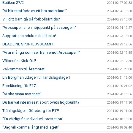
Butiken 27/2
2024-02-27 07:33
"Vi blir straffade av ett bra motstånd!"
2024-02-26 16:30
Vill ditt barn gå på fotbollsfritids?
2024-02-25 10:00
"Aroscupen är en höjdpunkt på säsongen!"
2024-02-24 17:27
Supporterhalsduken är tillbaka!
2024-02-23 15:00
DEADLINE SPORTLOVSCAMP!
2024-02-23 12:56
"Vi är många som ser fram emot Aroscupen!"
2024-02-22 17:55
Välbesökt Kick-Off!
2024-02-22 12:30
Välkommen till Årsmötet!
2024-02-21 20:00
Liv Borgman uttagen till landslagsläger!
2024-02-21 16:00
Föreläsning för F17!
2024-02-20 21:02
"Vi ska vinna matcher!"
2024-02-20 16:56
Du har väl inte missat sportlovets höjdpunkt?
2024-02-19 17:30
Träningsläger i Göteborg för F17!
2024-02-19 11:00
"En väldigt fin individuell prestation"
2024-02-18 16:30
"Jag vill komma långt med laget!"
2024-02-18 09:40