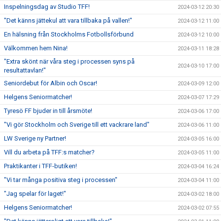
Inspelningsdag av Studio TFF!
2024-03-12 20:30
"Det känns jättekul att vara tillbaka på vallen!"
2024-03-12 11:00
En hälsning från Stockholms Fotbollsförbund
2024-03-12 10:00
Välkommen hem Nina!
2024-03-11 18:28
"Extra skönt när våra steg i processen syns på
2024-03-10 17:00
resultattavlan!"
Seniordebut för Albin och Oscar!
2024-03-09 12:00
Helgens Seniormatcher!
2024-03-07 17:29
Tyresö FF bjuder in till årsmöte!
2024-03-06 17:00
"Vi gör Stockholm och Sverige till ett vackrare land"
2024-03-06 11:00
LW Sverige ny Partner!
2024-03-05 16:00
Vill du arbeta på TFF:s matcher?
2024-03-05 11:00
Praktikanter i TFF-butiken!
2024-03-04 16:24
"Vi tar många positiva steg i processen"
2024-03-04 11:00
"Jag spelar för laget!"
2024-03-02 18:00
Helgens Seniormatcher!
2024-03-02 07:55