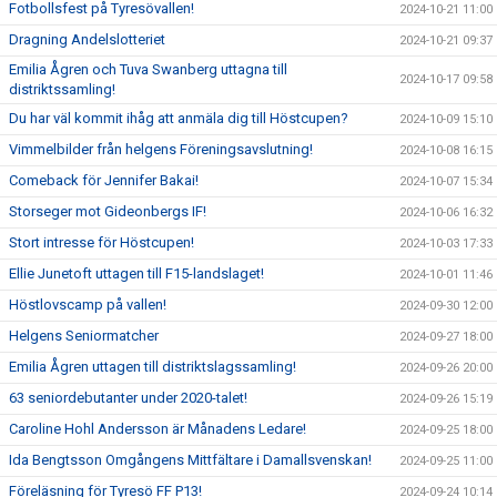
Fotbollsfest på Tyresövallen!
2024-10-21 11:00
Dragning Andelslotteriet
2024-10-21 09:37
Emilia Ågren och Tuva Swanberg uttagna till
2024-10-17 09:58
distriktssamling!
Du har väl kommit ihåg att anmäla dig till Höstcupen?
2024-10-09 15:10
Vimmelbilder från helgens Föreningsavslutning!
2024-10-08 16:15
Comeback för Jennifer Bakai!
2024-10-07 15:34
Storseger mot Gideonbergs IF!
2024-10-06 16:32
Stort intresse för Höstcupen!
2024-10-03 17:33
Ellie Junetoft uttagen till F15-landslaget!
2024-10-01 11:46
Höstlovscamp på vallen!
2024-09-30 12:00
Helgens Seniormatcher
2024-09-27 18:00
Emilia Ågren uttagen till distriktslagssamling!
2024-09-26 20:00
63 seniordebutanter under 2020-talet!
2024-09-26 15:19
Caroline Hohl Andersson är Månadens Ledare!
2024-09-25 18:00
Ida Bengtsson Omgångens Mittfältare i Damallsvenskan!
2024-09-25 11:00
Föreläsning för Tyresö FF P13!
2024-09-24 10:14