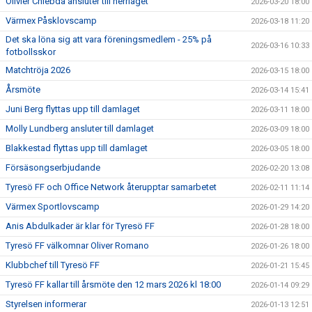
Olivier Chlebda ansluter till herrlaget
2026-03-20 18:00
Värmex Påsklovscamp
2026-03-18 11:20
Det ska löna sig att vara föreningsmedlem - 25% på
2026-03-16 10:33
fotbollsskor
Matchtröja 2026
2026-03-15 18:00
Årsmöte
2026-03-14 15:41
Juni Berg flyttas upp till damlaget
2026-03-11 18:00
Molly Lundberg ansluter till damlaget
2026-03-09 18:00
Blakkestad flyttas upp till damlaget
2026-03-05 18:00
Försäsongserbjudande
2026-02-20 13:08
Tyresö FF och Office Network återupptar samarbetet
2026-02-11 11:14
Värmex Sportlovscamp
2026-01-29 14:20
Anis Abdulkader är klar för Tyresö FF
2026-01-28 18:00
Tyresö FF välkomnar Oliver Romano
2026-01-26 18:00
Klubbchef till Tyresö FF
2026-01-21 15:45
Tyresö FF kallar till årsmöte den 12 mars 2026 kl 18:00
2026-01-14 09:29
Styrelsen informerar
2026-01-13 12:51