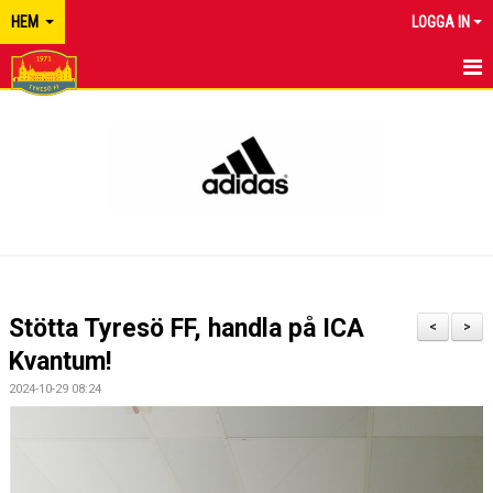
HEM
LOGGA IN
TYRESÖ FF
NYHETER
KALENDER
MATCHER
KONTAKT
Stötta Tyresö FF, handla på ICA
<
>
Kvantum!
2024-10-29 08:24