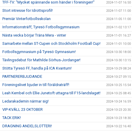
TFF-TV: "Mycket spännande som händer i föreningen!"
2024-11-07 16:50
Stort intresse för Idrottsprofil!
2024-11-07 11:00
Premiär Vinterfotbollsskolan
2024-11-05 11:00
Informationsträff, Tyresö Fotbollsgymnasium
2024-11-02 13:17
Nästa vecka börjar Träna Mera - vinter
2024-11-01 16:27
Samarbete mellan ST-Cupen och Stockholm Football Cup!
2024-11-01 10:00
Fotbollsgymnasium på Tyresö Gymnasium!
2024-10-30 18:00
Tävlingsdebut för Mathilde Sörhus-Jordanger!
2024-10-30 13:15
Stötta Tyresö FF, handla på ICA Kvantum!
2024-10-29 08:24
PARTNERERBJUDANDE
2024-10-27 09:15
Föreningslivet bjuder in till föräldraträff!
2024-10-25 15:54
Leah Kembel och Ellie Junetoft uttagna till F15-landslaget!
2024-10-25 08:45
Ledarakademin närmar sig!
2024-10-24 16:59
VIP-KVÄLL 23 OKTOBER
2024-10-23 20:30
TACK ERIK!
2024-10-23 18:30
DRAGNING ANDELSLOTTERI!
2024-10-22 16:40