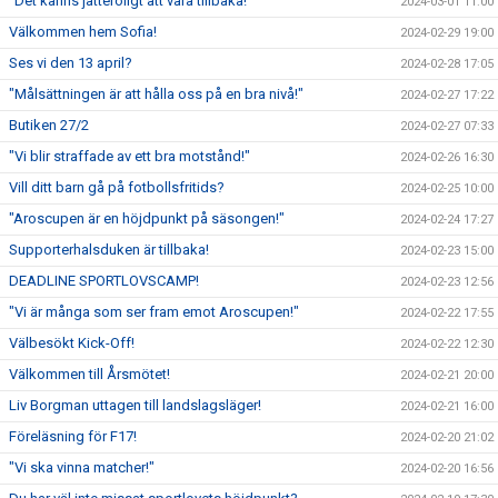
"Det känns jätteroligt att vara tillbaka!"
2024-03-01 11:00
Välkommen hem Sofia!
2024-02-29 19:00
Ses vi den 13 april?
2024-02-28 17:05
"Målsättningen är att hålla oss på en bra nivå!"
2024-02-27 17:22
Butiken 27/2
2024-02-27 07:33
"Vi blir straffade av ett bra motstånd!"
2024-02-26 16:30
Vill ditt barn gå på fotbollsfritids?
2024-02-25 10:00
"Aroscupen är en höjdpunkt på säsongen!"
2024-02-24 17:27
Supporterhalsduken är tillbaka!
2024-02-23 15:00
DEADLINE SPORTLOVSCAMP!
2024-02-23 12:56
"Vi är många som ser fram emot Aroscupen!"
2024-02-22 17:55
Välbesökt Kick-Off!
2024-02-22 12:30
Välkommen till Årsmötet!
2024-02-21 20:00
Liv Borgman uttagen till landslagsläger!
2024-02-21 16:00
Föreläsning för F17!
2024-02-20 21:02
"Vi ska vinna matcher!"
2024-02-20 16:56