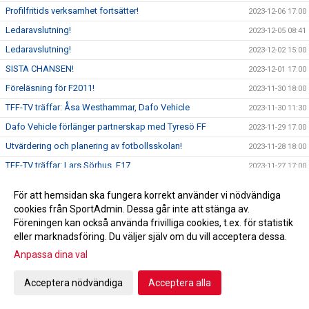
Profilfritids verksamhet fortsätter!
2023-12-06 17:00
Ledaravslutning!
2023-12-05 08:41
Ledaravslutning!
2023-12-02 15:00
SISTA CHANSEN!
2023-12-01 17:00
Föreläsning för F2011!
2023-11-30 18:00
TFF-TV träffar: Åsa Westhammar, Dafo Vehicle
2023-11-30 11:30
Dafo Vehicle förlänger partnerskap med Tyresö FF
2023-11-29 17:00
Utvärdering och planering av fotbollsskolan!
2023-11-28 18:00
TFF-TV träffar: Lars Sörhus, F17
2023-11-27 17:00
Planrapport 27/11
2023-11-27 12:50
För att hemsidan ska fungera korrekt använder vi nödvändiga
Tyresö FF 52 år!
2023-11-25 10:00
cookies från SportAdmin. Dessa går inte att stänga av.
Föreningen kan också använda frivilliga cookies, t.ex. för statistik
Föreläsning för F2013!
2023-11-24 11:30
eller marknadsföring. Du väljer själv om du vill acceptera dessa.
Planeringsdag för Sportkontoret!
2023-11-23 18:30
Anpassa dina val
Planrapport 23/11
2023-11-23 16:10
TFF-TV träffar: Pia Kaufmann, Tyresö FF Styrelse
Acceptera nödvändiga
Acceptera alla
2023-11-22 18:03
Planrapport 22/11
2023-11-22 15:11