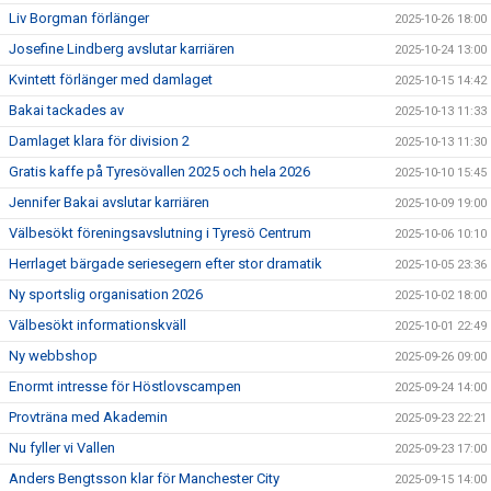
Liv Borgman förlänger
2025-10-26 18:00
Josefine Lindberg avslutar karriären
2025-10-24 13:00
Kvintett förlänger med damlaget
2025-10-15 14:42
Bakai tackades av
2025-10-13 11:33
Damlaget klara för division 2
2025-10-13 11:30
Gratis kaffe på Tyresövallen 2025 och hela 2026
2025-10-10 15:45
Jennifer Bakai avslutar karriären
2025-10-09 19:00
Välbesökt föreningsavslutning i Tyresö Centrum
2025-10-06 10:10
Herrlaget bärgade seriesegern efter stor dramatik
2025-10-05 23:36
Ny sportslig organisation 2026
2025-10-02 18:00
Välbesökt informationskväll
2025-10-01 22:49
Ny webbshop
2025-09-26 09:00
Enormt intresse för Höstlovscampen
2025-09-24 14:00
Provträna med Akademin
2025-09-23 22:21
Nu fyller vi Vallen
2025-09-23 17:00
Anders Bengtsson klar för Manchester City
2025-09-15 14:00