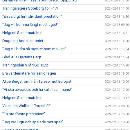
Du har väl inte missat sportlovets höjdpunkt?
2024-02-19 17:30
Träningsläger i Göteborg för F17!
2024-02-19 11:00
"En väldigt fin individuell prestation"
2024-02-18 16:30
"Jag vill komma långt med laget!"
2024-02-18 09:40
Helgens Seniormatcher!
2024-02-16 16:31
Dragning Andelslotteriet
2024-02-16 14:20
"Jag vill bidra så mycket som möjligt!"
2024-02-15 17:04
Glad Alla Hjärtans Dag!
2024-02-14 11:34
Träningsplan STÄNGD 13/2
2024-02-13 15:20
Bra värdemätare för seniorlagen
2024-02-12 18:00
Alice Bergström, från Tyresö mot Europa!
2024-02-11 10:00
"Vi ska utvecklas och ha kul tillsammans!"
2024-02-09 17:00
Helgens Seniormatcher
2024-02-09 10:17
Valentina Wallin till Tyresö FF!
2024-02-07 20:00
"En bra första prestation!"
2024-02-07 15:08
"Jag var lugn och spelade mitt spel!"
2024-02-06 18:30