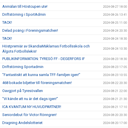
Anmälan till Höstcupen ute!
2024-08-27 18:00
Driftstörning i SportAdmin
2024-08-26 13:41
TACK!
2024-08-25 11:00
Delad poäng i Föreningsmatchen!
2024-08-24 20:30
TACK!
2024-08-24 18:30
Höstpremiär av SkandiaMäklarnas Fotbollsskola och
2024-08-24 10:30
Älgots Fotbollslekis!
PUBLIKINFORMATION: TYRESÖ FF - DEGERFORS IF
2024-08-23 18:30
Driftstörning Sportadmin
2024-08-23 17:05
"Fantastiskt att kunna samla TFF-familjen igen!"
2024-08-23 10:55
468 bokade biljetter till föreningsmatchen!
2024-08-22 20:30
Oavgjort på Tyresövallen
2024-08-21 22:00
"Vi kände att nu är det dags igen!"
2024-08-21 21:30
ICA KVANTUM NY HUVUDPARTNER!
2024-08-21 17:10
Seniordebut för Victor Rönngren!
2024-08-20 20:30
Dragning Andelslotteriet
2024-08-20 17:00