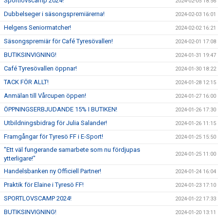
Sportlovscamp 2024!
2024-02-05 18:56
Dubbelseger i säsongspremiärerna!
2024-02-03 16:01
Helgens Seniormatcher!
2024-02-02 16:21
Säsongspremiär för Café Tyresövallen!
2024-02-01 17:08
BUTIKSINVIGNING!
2024-01-31 19:47
Café Tyresövallen öppnar!
2024-01-30 18:22
TACK FÖR ALLT!
2024-01-28 12:15
Anmälan till Vårcupen öppen!
2024-01-27 16:00
ÖPPNINGSERBJUDANDE 15% I BUTIKEN!
2024-01-26 17:30
Utbildningsbidrag för Julia Salander!
2024-01-26 11:15
Framgångar för Tyresö FF i E-Sport!
2024-01-25 15:50
"Ett väl fungerande samarbete som nu fördjupas
2024-01-25 11:00
ytterligare!"
Handelsbanken ny Officiell Partner!
2024-01-24 16:04
Praktik för Elaine i Tyresö FF!
2024-01-23 17:10
SPORTLOVSCAMP 2024!
2024-01-22 17:33
BUTIKSINVIGNING!
2024-01-20 13:11