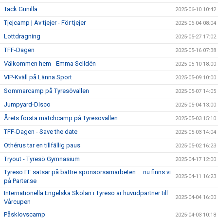
Tack Gunilla
2025-06-10 10:42
Tjejcamp | Av tjejer - För tjejer
2025-06-04 08:04
Lottdragning
2025-05-27 17:02
TFF-Dagen
2025-05-16 07:38
Välkommen hem - Emma Selldén
2025-05-10 18:00
VIP-Kväll på Länna Sport
2025-05-09 10:00
Sommarcamp på Tyresövallen
2025-05-07 14:05
Jumpyard-Disco
2025-05-04 13:00
Årets första matchcamp på Tyresövallen
2025-05-03 15:10
TFF-Dagen - Save the date
2025-05-03 14:04
Othérus tar en tillfällig paus
2025-05-02 16:23
Tryout - Tyresö Gymnasium
2025-04-17 12:00
Tyresö FF satsar på bättre sponsorsamarbeten – nu finns vi
2025-04-11 16:23
på Parter.se
Internationella Engelska Skolan i Tyresö är huvudpartner till
2025-04-04 16:00
Vårcupen
Påsklovscamp
2025-04-03 10:18