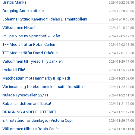
Grattis Marika!
2024-12-22 09:30
Dragning Andelslotteriet
2024-12-20 20:55
Johanna Rytting Kaneryd tilldelas Diamantbollen!
2024-12-18 18:00
Välkommen Nikos!
2024-12-15 10:55
Philipe Njoo ny Sportchef 7-12 år!
2024-12-05 17:13
TFF Media träffar Robin Carlén
2024-12-02 15:20
TFF Media träffar David Othérus
2024-12-01 10:30
Välkommen till Tyresö Tilly Jankler!
2024-11-29 17:00
Lycka till Ella!
2024-11-25 17:00
Matchdatum mot Hammarby IF spikad!
2024-11-23 09:00
Vår insamling för ekonomiskt utsatta fortsätter!
2024-11-22 12:00
Nuläge Tyresövallen 22/11
2024-11-22 11:30
Ruben Lindström är tillbaka!
2024-11-21 17:00
DRAGNING ANDELSLOTTERIET
2024-11-21 12:00
Elitmotstånd för damlaget i Victoria Cup!
2024-11-20 17:00
Välkommen tillbaka Robin Carlén!
2024-11-20 11:00