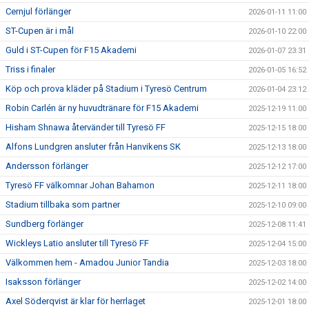
Cernjul förlänger
2026-01-11 11:00
ST-Cupen är i mål
2026-01-10 22:00
Guld i ST-Cupen för F15 Akademi
2026-01-07 23:31
Triss i finaler
2026-01-05 16:52
Köp och prova kläder på Stadium i Tyresö Centrum
2026-01-04 23:12
Robin Carlén är ny huvudtränare för F15 Akademi
2025-12-19 11:00
Hisham Shnawa återvänder till Tyresö FF
2025-12-15 18:00
Alfons Lundgren ansluter från Hanvikens SK
2025-12-13 18:00
Andersson förlänger
2025-12-12 17:00
Tyresö FF välkomnar Johan Bahamon
2025-12-11 18:00
Stadium tillbaka som partner
2025-12-10 09:00
Sundberg förlänger
2025-12-08 11:41
Wickleys Latio ansluter till Tyresö FF
2025-12-04 15:00
Välkommen hem - Amadou Junior Tandia
2025-12-03 18:00
Isaksson förlänger
2025-12-02 14:00
Axel Söderqvist är klar för herrlaget
2025-12-01 18:00