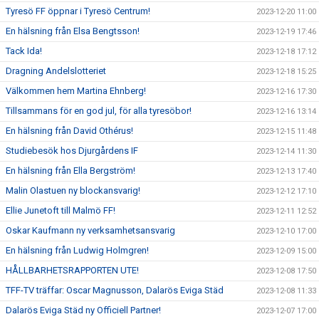
Tyresö FF öppnar i Tyresö Centrum!
2023-12-20 11:00
En hälsning från Elsa Bengtsson!
2023-12-19 17:46
Tack Ida!
2023-12-18 17:12
Dragning Andelslotteriet
2023-12-18 15:25
Välkommen hem Martina Ehnberg!
2023-12-16 17:30
Tillsammans för en god jul, för alla tyresöbor!
2023-12-16 13:14
En hälsning från David Othérus!
2023-12-15 11:48
Studiebesök hos Djurgårdens IF
2023-12-14 11:30
En hälsning från Ella Bergström!
2023-12-13 17:40
Malin Olastuen ny blockansvarig!
2023-12-12 17:10
Ellie Junetoft till Malmö FF!
2023-12-11 12:52
Oskar Kaufmann ny verksamhetsansvarig
2023-12-10 17:00
En hälsning från Ludwig Holmgren!
2023-12-09 15:00
HÅLLBARHETSRAPPORTEN UTE!
2023-12-08 17:50
TFF-TV träffar: Oscar Magnusson, Dalarös Eviga Städ
2023-12-08 11:33
Dalarös Eviga Städ ny Officiell Partner!
2023-12-07 17:00