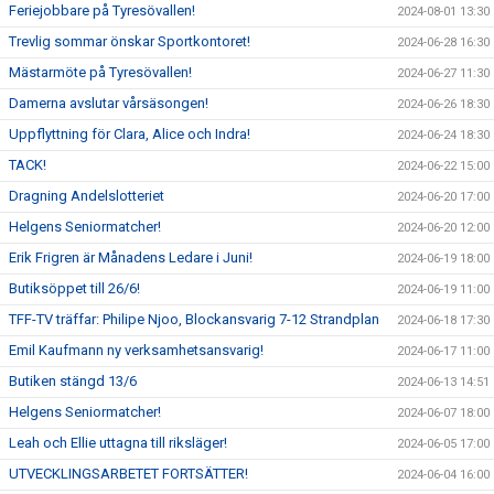
Feriejobbare på Tyresövallen!
2024-08-01 13:30
Trevlig sommar önskar Sportkontoret!
2024-06-28 16:30
Mästarmöte på Tyresövallen!
2024-06-27 11:30
Damerna avslutar vårsäsongen!
2024-06-26 18:30
Uppflyttning för Clara, Alice och Indra!
2024-06-24 18:30
TACK!
2024-06-22 15:00
Dragning Andelslotteriet
2024-06-20 17:00
Helgens Seniormatcher!
2024-06-20 12:00
Erik Frigren är Månadens Ledare i Juni!
2024-06-19 18:00
Butiksöppet till 26/6!
2024-06-19 11:00
TFF-TV träffar: Philipe Njoo, Blockansvarig 7-12 Strandplan
2024-06-18 17:30
Emil Kaufmann ny verksamhetsansvarig!
2024-06-17 11:00
Butiken stängd 13/6
2024-06-13 14:51
Helgens Seniormatcher!
2024-06-07 18:00
Leah och Ellie uttagna till riksläger!
2024-06-05 17:00
UTVECKLINGSARBETET FORTSÄTTER!
2024-06-04 16:00