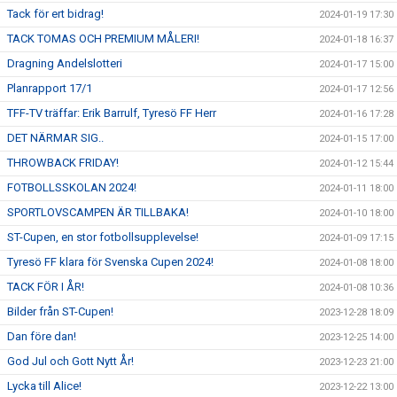
Tack för ert bidrag!
2024-01-19 17:30
TACK TOMAS OCH PREMIUM MÅLERI!
2024-01-18 16:37
Dragning Andelslotteri
2024-01-17 15:00
Planrapport 17/1
2024-01-17 12:56
TFF-TV träffar: Erik Barrulf, Tyresö FF Herr
2024-01-16 17:28
DET NÄRMAR SIG..
2024-01-15 17:00
THROWBACK FRIDAY!
2024-01-12 15:44
FOTBOLLSSKOLAN 2024!
2024-01-11 18:00
SPORTLOVSCAMPEN ÄR TILLBAKA!
2024-01-10 18:00
ST-Cupen, en stor fotbollsupplevelse!
2024-01-09 17:15
Tyresö FF klara för Svenska Cupen 2024!
2024-01-08 18:00
TACK FÖR I ÅR!
2024-01-08 10:36
Bilder från ST-Cupen!
2023-12-28 18:09
Dan före dan!
2023-12-25 14:00
God Jul och Gott Nytt År!
2023-12-23 21:00
Lycka till Alice!
2023-12-22 13:00