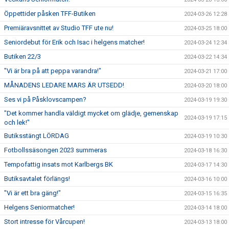
Öppettider påsken TFF-Butiken
2024-03-26 12:28
Premiäravsnittet av Studio TFF ute nu!
2024-03-25 18:00
Seniordebut för Erik och Isac i helgens matcher!
2024-03-24 12:34
Butiken 22/3
2024-03-22 14:34
"Vi är bra på att peppa varandra!"
2024-03-21 17:00
MÅNADENS LEDARE MARS ÄR UTSEDD!
2024-03-20 18:00
Ses vi på Påsklovscampen?
2024-03-19 19:30
"Det kommer handla väldigt mycket om glädje, gemenskap
2024-03-19 17:15
och lek!"
Butiksstängt LÖRDAG
2024-03-19 10:30
Fotbollssäsongen 2023 summeras
2024-03-18 16:30
Tempofattig insats mot Karlbergs BK
2024-03-17 14:30
Butiksavtalet förlängs!
2024-03-16 10:00
"Vi är ett bra gäng!"
2024-03-15 16:35
Helgens Seniormatcher!
2024-03-14 18:00
Stort intresse för Vårcupen!
2024-03-13 18:00