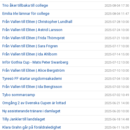
Trio åker tillbaka till college
2025-08-04 17:30
Emilia Irle lämnar för college
2025-08-04 11:47
Från Vallen till Eliten | Christopher Lundhall
2025-07-28 10:00
Från Vallen till Eliten | Astrid Larsson
2025-07-24 10:00
Från Vallen till Eliten | Frida Thörnqvist
2025-07-21 10:00
Från Vallen till Eliten | Sara Frigren
2025-07-17 10:00
Från Vallen till Eliten | Ida Ahlbom
2025-07-14 15:00
Inför Gothia Cup - Mats Peter Swanberg
2025-07-12 13:00
Från Vallen till Eliten | Alice Bergström
2025-07-10 10:00
Tyresö FF startar ungdomsakademi
2025-07-04 13:00
Från Vallen till Eliten | Ida Bengtsson
2025-07-03 10:00
Tybo sommarcamp
2025-07-02 10:49
Omgång 2 av Svenska Cupen är lottad
2025-06-21 14:00
Ny assisterande tränare i damlaget
2025-06-20 10:00
Tilly Jankler till landslaget
2025-06-18 14:48
Klara Grahn går på föräldraledighet
2025-06-11 16:09