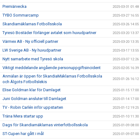
Premiärvecka
2025-03-31 01:48
TYBO Sommarcamp
2025-03-27 16:55
Skandiamäklarnas Fotbollsskola
2025-03-26 14:05
Tyresö Bostäder förlänger avtalet som huvudpartner
2025-03-20 13:37
Värmex AB - Ny officiell partner
2025-03-20 13:35
LW Sverige AB - Ny huvudpartner
2025-03-17 13:55
Nytt samarbete med Tyresö skola
2025-03-07 12:26
Viktigt meddelande angående personuppgiftsincident
2025-02-05 16:39
Anmälan är öppen för SkandiaMäklarnas Fotbollsskola
2025-01-26 16:12
och Älgots Fotbollslekis
Elise Goldman klar för Damlaget
2025-01-15 17:00
Juni Goldman ansluter till Damlaget
2025-01-14 17:00
TV - Robin Carlén inför uppstarten
2025-01-12 19:25
Träna Mera startar upp
2025-01-10 11:30
Dags för Skandiamäklarnas vinterfotbollsskola
2025-01-09 08:00
ST-Cupen har gått i mål
2025-01-09 07:00