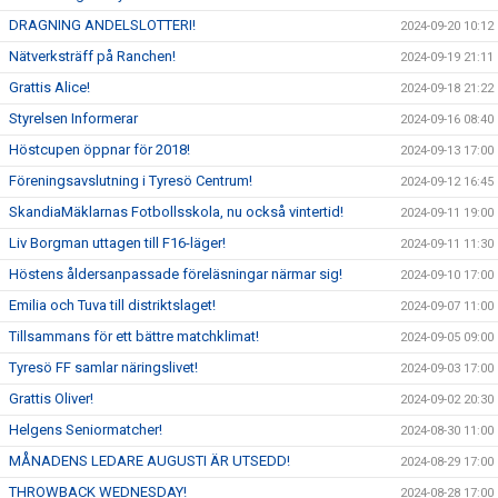
DRAGNING ANDELSLOTTERI!
2024-09-20 10:12
Nätverksträff på Ranchen!
2024-09-19 21:11
Grattis Alice!
2024-09-18 21:22
Styrelsen Informerar
2024-09-16 08:40
Höstcupen öppnar för 2018!
2024-09-13 17:00
Föreningsavslutning i Tyresö Centrum!
2024-09-12 16:45
SkandiaMäklarnas Fotbollsskola, nu också vintertid!
2024-09-11 19:00
Liv Borgman uttagen till F16-läger!
2024-09-11 11:30
Höstens åldersanpassade föreläsningar närmar sig!
2024-09-10 17:00
Emilia och Tuva till distriktslaget!
2024-09-07 11:00
Tillsammans för ett bättre matchklimat!
2024-09-05 09:00
Tyresö FF samlar näringslivet!
2024-09-03 17:00
Grattis Oliver!
2024-09-02 20:30
Helgens Seniormatcher!
2024-08-30 11:00
MÅNADENS LEDARE AUGUSTI ÄR UTSEDD!
2024-08-29 17:00
THROWBACK WEDNESDAY!
2024-08-28 17:00