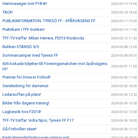
Hemmaseger mot P18 IK!
2024-05-19 19:00
TACK!
2024-05-18 18:00
PUBLIKINFORMATION: TYRESÖ FF - SPÅRVÄGENS FF
2024-05-17 19:00
Praktikant i TFF-butiken!
2024-05-13 17:00
TFF-TV träffar: Milian Herrera, P2013 Krusboda
2024-05-12 11:30
Butiken STÄNGD 9/5
2024-05-08 12:00
Sommarcamper med Tyresö FF
2024-05-08 09:55
636 bokade biljetter till Föreningsmatchen mot Spårvägens
2024-05-07 11:00
FF!
Premiär för Drive-In Fotboll!
2024-05-06 17:00
Serieledning för damerna!
2024-05-05 18:00
Ledarsoffan på plats!
2024-05-04 12:30
Bilder från dagens träning!
2024-05-04 10:30
Lagbesök hos F2014!
2024-05-02 12:00
TFF-TV träffar: Indra Njoo, Tyresö FF F17
2024-04-30 18:00
Gå-Fotbollen växer!
2024-04-30 12:10
Kristi Himmelsfärdscupen närmar sig!
2024-04-28 18:00