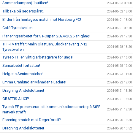
Sommarkampanj i butiken!
2024-06-03 09:00
Tillbaka på segerspåret!
2024-06-02 18:00
Bilder från herrlagets match mot Norsborg FC!
2024-06-01 18:00
Café Tyresövallen!
2024-06-01 09:10
Planeringsarbetet för ST-Cupen 2024/2025 är igång!
2024-05-29 17:30
TFF-TV träffar: Malin Olastuen, Blockansvarig 7-12
2024-05-28 18:20
Tyresövallen
Tyresö FF, en viktig arbetsgivare för unga!
2024-05-27 16:00
Samarbetet fortsätter!
2024-05-25 17:00
Helgens Seniormatcher!
2024-05-23 11:00
Emma Granlund är Månadens Ledare!
2024-05-22 12:00
Dragning Andelslotteriet
2024-05-21 18:30
GRATTIS ALICE!
2024-05-21 16:00
Tyresö FF presenterar sitt kommunikationsarbete på StFF
2024-05-21 12:30
Nätverksträff!
Föreningsmatch mot Degerfors IF!
2024-05-20 16:30
Dragning Andelslotteriet
2024-05-20 13:52