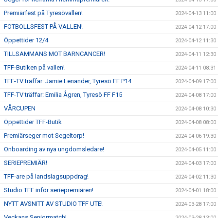
Premiärfest på Tyresövallen!
2024-04-13 11:00
FOTBOLLSFEST PÅ VALLEN!
2024-04-12 17:00
Öppettider 12/4
2024-04-12 11:30
TILLSAMMANS MOT BARNCANCER!
2024-04-11 12:30
TFF-Butiken på vallen!
2024-04-11 08:31
TFF-TV träffar: Jamie Lenander, Tyresö FF P14
2024-04-09 17:00
TFF-TV träffar: Emilia Ågren, Tyresö FF F15
2024-04-08 17:00
VÅRCUPEN
2024-04-08 10:30
Öppettider TFF-Butik
2024-04-08 08:00
Premiärseger mot Segeltorp!
2024-04-06 19:30
Onboarding av nya ungdomsledare!
2024-04-05 11:00
SERIEPREMIÄR!
2024-04-03 17:00
TFF-are på landslagsuppdrag!
2024-04-02 11:30
Studio TFF inför seriepremiären!
2024-04-01 18:00
NYTT AVSNITT AV STUDIO TFF UTE!
2024-03-28 17:00
Veckans Seniormatch!
2024-03-28 13:00