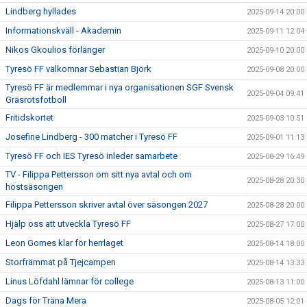
Lindberg hyllades
2025-09-14 20:00
Informationskväll - Akademin
2025-09-11 12:04
Nikos Gkoulios förlänger
2025-09-10 20:00
Tyresö FF välkomnar Sebastian Björk
2025-09-08 20:00
Tyresö FF är medlemmar i nya organisationen SGF Svensk
2025-09-04 09:41
Gräsrotsfotboll
Fritidskortet
2025-09-03 10:51
Josefine Lindberg - 300 matcher i Tyresö FF
2025-09-01 11:13
Tyresö FF och IES Tyresö inleder samarbete
2025-08-29 16:49
TV - Filippa Pettersson om sitt nya avtal och om
2025-08-28 20:30
höstsäsongen
Filippa Pettersson skriver avtal över säsongen 2027
2025-08-28 20:00
Hjälp oss att utveckla Tyresö FF
2025-08-27 17:00
Leon Gomes klar för herrlaget
2025-08-14 18:00
Storfrämmat på Tjejcampen
2025-08-14 13:33
Linus Löfdahl lämnar för college
2025-08-13 11:00
Dags för Träna Mera
2025-08-05 12:01