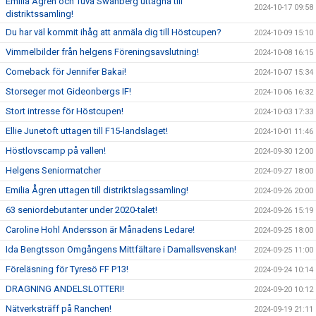
Emilia Ågren och Tuva Swanberg uttagna till
2024-10-17 09:58
distriktssamling!
Du har väl kommit ihåg att anmäla dig till Höstcupen?
2024-10-09 15:10
Vimmelbilder från helgens Föreningsavslutning!
2024-10-08 16:15
Comeback för Jennifer Bakai!
2024-10-07 15:34
Storseger mot Gideonbergs IF!
2024-10-06 16:32
Stort intresse för Höstcupen!
2024-10-03 17:33
Ellie Junetoft uttagen till F15-landslaget!
2024-10-01 11:46
Höstlovscamp på vallen!
2024-09-30 12:00
Helgens Seniormatcher
2024-09-27 18:00
Emilia Ågren uttagen till distriktslagssamling!
2024-09-26 20:00
63 seniordebutanter under 2020-talet!
2024-09-26 15:19
Caroline Hohl Andersson är Månadens Ledare!
2024-09-25 18:00
Ida Bengtsson Omgångens Mittfältare i Damallsvenskan!
2024-09-25 11:00
Föreläsning för Tyresö FF P13!
2024-09-24 10:14
DRAGNING ANDELSLOTTERI!
2024-09-20 10:12
Nätverksträff på Ranchen!
2024-09-19 21:11