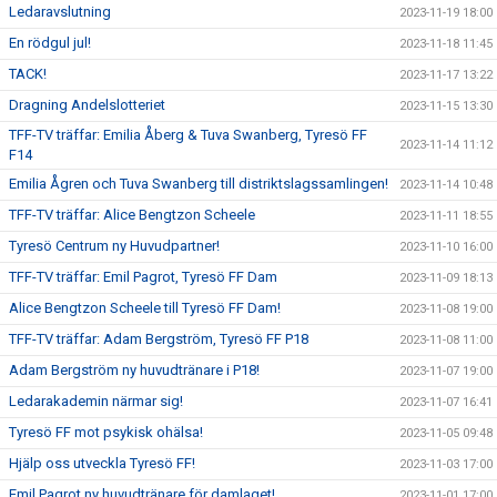
Ledaravslutning
2023-11-19 18:00
En rödgul jul!
2023-11-18 11:45
TACK!
2023-11-17 13:22
Dragning Andelslotteriet
2023-11-15 13:30
TFF-TV träffar: Emilia Åberg & Tuva Swanberg, Tyresö FF
2023-11-14 11:12
F14
Emilia Ågren och Tuva Swanberg till distriktslagssamlingen!
2023-11-14 10:48
TFF-TV träffar: Alice Bengtzon Scheele
2023-11-11 18:55
Tyresö Centrum ny Huvudpartner!
2023-11-10 16:00
TFF-TV träffar: Emil Pagrot, Tyresö FF Dam
2023-11-09 18:13
Alice Bengtzon Scheele till Tyresö FF Dam!
2023-11-08 19:00
TFF-TV träffar: Adam Bergström, Tyresö FF P18
2023-11-08 11:00
Adam Bergström ny huvudtränare i P18!
2023-11-07 19:00
Ledarakademin närmar sig!
2023-11-07 16:41
Tyresö FF mot psykisk ohälsa!
2023-11-05 09:48
Hjälp oss utveckla Tyresö FF!
2023-11-03 17:00
Emil Pagrot ny huvudtränare för damlaget!
2023-11-01 17:00