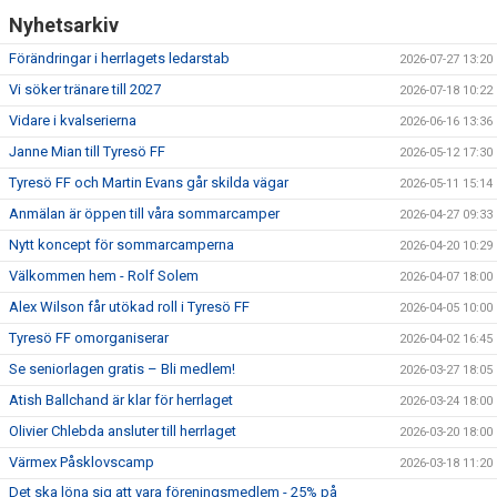
Nyhetsarkiv
Förändringar i herrlagets ledarstab
2026-07-27 13:20
Vi söker tränare till 2027
2026-07-18 10:22
Vidare i kvalserierna
2026-06-16 13:36
Janne Mian till Tyresö FF
2026-05-12 17:30
Tyresö FF och Martin Evans går skilda vägar
2026-05-11 15:14
Anmälan är öppen till våra sommarcamper
2026-04-27 09:33
Nytt koncept för sommarcamperna
2026-04-20 10:29
Välkommen hem - Rolf Solem
2026-04-07 18:00
Alex Wilson får utökad roll i Tyresö FF
2026-04-05 10:00
Tyresö FF omorganiserar
2026-04-02 16:45
Se seniorlagen gratis – Bli medlem!
2026-03-27 18:05
Atish Ballchand är klar för herrlaget
2026-03-24 18:00
Olivier Chlebda ansluter till herrlaget
2026-03-20 18:00
Värmex Påsklovscamp
2026-03-18 11:20
Det ska löna sig att vara föreningsmedlem - 25% på