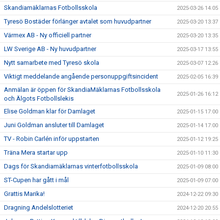
Skandiamäklarnas Fotbollsskola
2025-03-26 14:05
Tyresö Bostäder förlänger avtalet som huvudpartner
2025-03-20 13:37
Värmex AB - Ny officiell partner
2025-03-20 13:35
LW Sverige AB - Ny huvudpartner
2025-03-17 13:55
Nytt samarbete med Tyresö skola
2025-03-07 12:26
Viktigt meddelande angående personuppgiftsincident
2025-02-05 16:39
Anmälan är öppen för SkandiaMäklarnas Fotbollsskola
2025-01-26 16:12
och Älgots Fotbollslekis
Elise Goldman klar för Damlaget
2025-01-15 17:00
Juni Goldman ansluter till Damlaget
2025-01-14 17:00
TV - Robin Carlén inför uppstarten
2025-01-12 19:25
Träna Mera startar upp
2025-01-10 11:30
Dags för Skandiamäklarnas vinterfotbollsskola
2025-01-09 08:00
ST-Cupen har gått i mål
2025-01-09 07:00
Grattis Marika!
2024-12-22 09:30
Dragning Andelslotteriet
2024-12-20 20:55