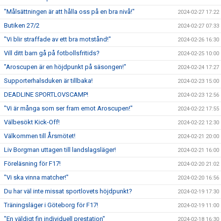
"Målsättningen är att hålla oss på en bra nivå!"
2024-02-27 17:22
Butiken 27/2
2024-02-27 07:33
"Vi blir straffade av ett bra motstånd!"
2024-02-26 16:30
Vill ditt barn gå på fotbollsfritids?
2024-02-25 10:00
"Aroscupen är en höjdpunkt på säsongen!"
2024-02-24 17:27
Supporterhalsduken är tillbaka!
2024-02-23 15:00
DEADLINE SPORTLOVSCAMP!
2024-02-23 12:56
"Vi är många som ser fram emot Aroscupen!"
2024-02-22 17:55
Välbesökt Kick-Off!
2024-02-22 12:30
Välkommen till Årsmötet!
2024-02-21 20:00
Liv Borgman uttagen till landslagsläger!
2024-02-21 16:00
Föreläsning för F17!
2024-02-20 21:02
"Vi ska vinna matcher!"
2024-02-20 16:56
Du har väl inte missat sportlovets höjdpunkt?
2024-02-19 17:30
Träningsläger i Göteborg för F17!
2024-02-19 11:00
"En väldigt fin individuell prestation"
2024-02-18 16:30