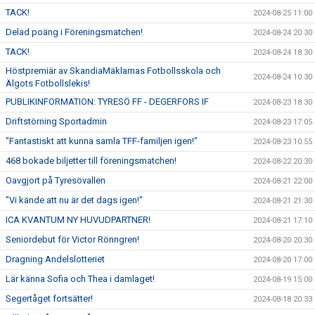
TACK!
2024-08-25 11:00
Delad poäng i Föreningsmatchen!
2024-08-24 20:30
TACK!
2024-08-24 18:30
Höstpremiär av SkandiaMäklarnas Fotbollsskola och
2024-08-24 10:30
Älgots Fotbollslekis!
PUBLIKINFORMATION: TYRESÖ FF - DEGERFORS IF
2024-08-23 18:30
Driftstörning Sportadmin
2024-08-23 17:05
"Fantastiskt att kunna samla TFF-familjen igen!"
2024-08-23 10:55
468 bokade biljetter till föreningsmatchen!
2024-08-22 20:30
Oavgjort på Tyresövallen
2024-08-21 22:00
"Vi kände att nu är det dags igen!"
2024-08-21 21:30
ICA KVANTUM NY HUVUDPARTNER!
2024-08-21 17:10
Seniordebut för Victor Rönngren!
2024-08-20 20:30
Dragning Andelslotteriet
2024-08-20 17:00
Lär känna Sofia och Thea i damlaget!
2024-08-19 15:00
Segertåget fortsätter!
2024-08-18 20:33