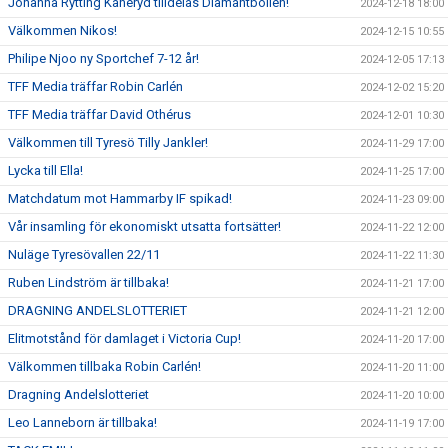
Johanna Rytting Kaneryd tilldelas Diamantbollen!
2024-12-18 18:00
Välkommen Nikos!
2024-12-15 10:55
Philipe Njoo ny Sportchef 7-12 år!
2024-12-05 17:13
TFF Media träffar Robin Carlén
2024-12-02 15:20
TFF Media träffar David Othérus
2024-12-01 10:30
Välkommen till Tyresö Tilly Jankler!
2024-11-29 17:00
Lycka till Ella!
2024-11-25 17:00
Matchdatum mot Hammarby IF spikad!
2024-11-23 09:00
Vår insamling för ekonomiskt utsatta fortsätter!
2024-11-22 12:00
Nuläge Tyresövallen 22/11
2024-11-22 11:30
Ruben Lindström är tillbaka!
2024-11-21 17:00
DRAGNING ANDELSLOTTERIET
2024-11-21 12:00
Elitmotstånd för damlaget i Victoria Cup!
2024-11-20 17:00
Välkommen tillbaka Robin Carlén!
2024-11-20 11:00
Dragning Andelslotteriet
2024-11-20 10:00
Leo Lanneborn är tillbaka!
2024-11-19 17:00