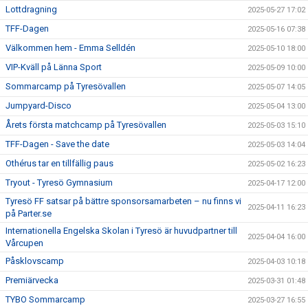
Lottdragning
2025-05-27 17:02
TFF-Dagen
2025-05-16 07:38
Välkommen hem - Emma Selldén
2025-05-10 18:00
VIP-Kväll på Länna Sport
2025-05-09 10:00
Sommarcamp på Tyresövallen
2025-05-07 14:05
Jumpyard-Disco
2025-05-04 13:00
Årets första matchcamp på Tyresövallen
2025-05-03 15:10
TFF-Dagen - Save the date
2025-05-03 14:04
Othérus tar en tillfällig paus
2025-05-02 16:23
Tryout - Tyresö Gymnasium
2025-04-17 12:00
Tyresö FF satsar på bättre sponsorsamarbeten – nu finns vi
2025-04-11 16:23
på Parter.se
Internationella Engelska Skolan i Tyresö är huvudpartner till
2025-04-04 16:00
Vårcupen
Påsklovscamp
2025-04-03 10:18
Premiärvecka
2025-03-31 01:48
TYBO Sommarcamp
2025-03-27 16:55