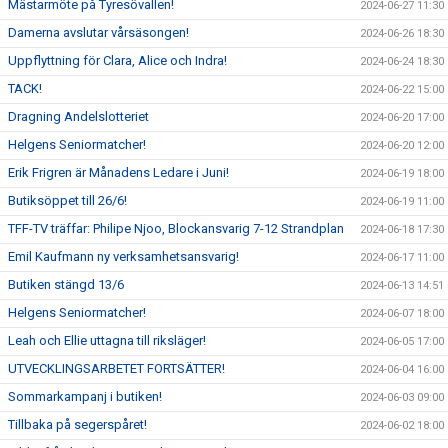
Mästarmöte på Tyresövallen!
2024-06-27 11:30
Damerna avslutar vårsäsongen!
2024-06-26 18:30
Uppflyttning för Clara, Alice och Indra!
2024-06-24 18:30
TACK!
2024-06-22 15:00
Dragning Andelslotteriet
2024-06-20 17:00
Helgens Seniormatcher!
2024-06-20 12:00
Erik Frigren är Månadens Ledare i Juni!
2024-06-19 18:00
Butiksöppet till 26/6!
2024-06-19 11:00
TFF-TV träffar: Philipe Njoo, Blockansvarig 7-12 Strandplan
2024-06-18 17:30
Emil Kaufmann ny verksamhetsansvarig!
2024-06-17 11:00
Butiken stängd 13/6
2024-06-13 14:51
Helgens Seniormatcher!
2024-06-07 18:00
Leah och Ellie uttagna till riksläger!
2024-06-05 17:00
UTVECKLINGSARBETET FORTSÄTTER!
2024-06-04 16:00
Sommarkampanj i butiken!
2024-06-03 09:00
Tillbaka på segerspåret!
2024-06-02 18:00