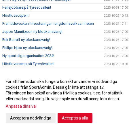
Feriejobbare på Tyresövallen!
2023-10-31 17:00
Höstlovscupen!
2023-10-29 10:43
Framtidsveckan| Investeringar i ungdomsverksamheten
2023-10-27 17:41
Jeppe Mauritzson ny blockansvarig!
2023-10-26 17:00
Erik Barrulf ny blockansvarig!
2023-10-25 17:00
Philipe Njoo ny blockansvarig!
2023-10-24 17:00
Ny sportslig organisation 2024!
2023-10-23 17:00
Höstlovscamp på Tyresövallen!
2023-10-23 10:30
FRAMTIDSVECKAN!
2023-10-22 19:30
TFF-arkivet: Kvalklassikern mot IK Oddevold!
2023-10-20 07:30
För att hemsidan ska fungera korrekt använder vi nödvändiga
cookies från SportAdmin. Dessa går inte att stänga av.
FOTBOLLSSKOLAN 2024!
2023-10-19 17:00
Föreningen kan också använda frivilliga cookies, t.ex. för statistik
Vinnare Tipspromenad
2023-10-18 16:25
eller marknadsföring. Du väljer själv om du vill acceptera dessa.
Månadens Ledare Oktober utsedd!
2023-10-17 11:30
Anpassa dina val
Dragning Andelslotteri
2023-10-16 16:30
Acceptera nödvändiga
Acceptera alla
Tyresö FF hedrar Bosse Furugårds minne!
2023-10-13 17:00
Tyresö FF har sorg
2023-10-12 17:51