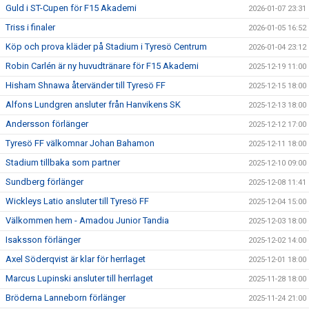
Guld i ST-Cupen för F15 Akademi
2026-01-07 23:31
Triss i finaler
2026-01-05 16:52
Köp och prova kläder på Stadium i Tyresö Centrum
2026-01-04 23:12
Robin Carlén är ny huvudtränare för F15 Akademi
2025-12-19 11:00
Hisham Shnawa återvänder till Tyresö FF
2025-12-15 18:00
Alfons Lundgren ansluter från Hanvikens SK
2025-12-13 18:00
Andersson förlänger
2025-12-12 17:00
Tyresö FF välkomnar Johan Bahamon
2025-12-11 18:00
Stadium tillbaka som partner
2025-12-10 09:00
Sundberg förlänger
2025-12-08 11:41
Wickleys Latio ansluter till Tyresö FF
2025-12-04 15:00
Välkommen hem - Amadou Junior Tandia
2025-12-03 18:00
Isaksson förlänger
2025-12-02 14:00
Axel Söderqvist är klar för herrlaget
2025-12-01 18:00
Marcus Lupinski ansluter till herrlaget
2025-11-28 18:00
Bröderna Lanneborn förlänger
2025-11-24 21:00