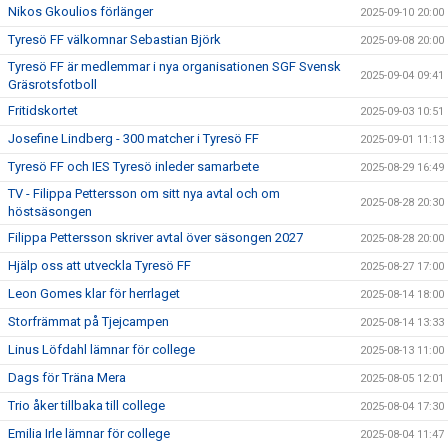
Nikos Gkoulios förlänger
2025-09-10 20:00
Tyresö FF välkomnar Sebastian Björk
2025-09-08 20:00
Tyresö FF är medlemmar i nya organisationen SGF Svensk
2025-09-04 09:41
Gräsrotsfotboll
Fritidskortet
2025-09-03 10:51
Josefine Lindberg - 300 matcher i Tyresö FF
2025-09-01 11:13
Tyresö FF och IES Tyresö inleder samarbete
2025-08-29 16:49
TV - Filippa Pettersson om sitt nya avtal och om
2025-08-28 20:30
höstsäsongen
Filippa Pettersson skriver avtal över säsongen 2027
2025-08-28 20:00
Hjälp oss att utveckla Tyresö FF
2025-08-27 17:00
Leon Gomes klar för herrlaget
2025-08-14 18:00
Storfrämmat på Tjejcampen
2025-08-14 13:33
Linus Löfdahl lämnar för college
2025-08-13 11:00
Dags för Träna Mera
2025-08-05 12:01
Trio åker tillbaka till college
2025-08-04 17:30
Emilia Irle lämnar för college
2025-08-04 11:47