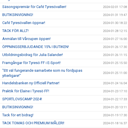
Säsongspremiär för Café Tyresövallen!
2024-02-01 17:08
BUTIKSINVIGNING!
2024-01-31 19:47
Café Tyresövallen öppnar!
2024-01-30 18:22
TACK FÖR ALLT!
2024-01-28 12:15
Anmälan till Vårcupen öppen!
2024-01-27 16:00
ÖPPNINGSERBJUDANDE 15% I BUTIKEN!
2024-01-26 17:30
Utbildningsbidrag för Julia Salander!
2024-01-26 11:15
Framgångar för Tyresö FF i E-Sport!
2024-01-25 15:50
"Ett väl fungerande samarbete som nu fördjupas
2024-01-25 11:00
ytterligare!"
Handelsbanken ny Officiell Partner!
2024-01-24 16:04
Praktik för Elaine i Tyresö FF!
2024-01-23 17:10
SPORTLOVSCAMP 2024!
2024-01-22 17:33
BUTIKSINVIGNING!
2024-01-20 13:11
Tack för ert bidrag!
2024-01-19 17:30
TACK TOMAS OCH PREMIUM MÅLERI!
2024-01-18 16:37