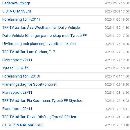
Ledaravslutning!
2023-12-02 15:00
SISTA CHANSEN!
2023-12-01 17:00
Föreläsning för F2011!
2023-11-30 18:00
TFF-TV träffar: Åsa Westhammar, Dafo Vehicle
2023-11-30 11:30
Dafo Vehicle förlänger partnerskap med Tyresö FF
2023-11-29 17:00
Utvärdering och planering av fotbollsskolan!
2023-11-28 18:00
TFF-TV träffar: Lars Sörhus, F17
2023-11-27 17:00
Planrapport 27/11
2023-11-27 12:50
Tyresö FF 52 år!
2023-11-25 10:00
Föreläsning för F2013!
2023-11-24 11:30
Planeringsdag för Sportkontoret!
2023-11-23 18:30
Planrapport 23/11
2023-11-23 16:10
TFF-TV träffar: Pia Kaufmann, Tyresö FF Styrelse
2023-11-22 18:03
Planrapport 22/11
2023-11-22 15:11
TFF-TV träffar: David Othérus, Tyresö FF Herr
2023-11-21 17:28
ST-CUPEN NÄRMAR SIG!
2023-11-20 18:10