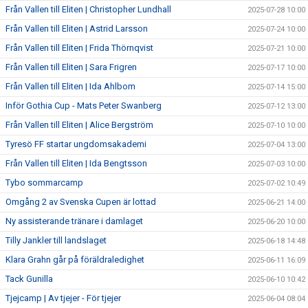
Från Vallen till Eliten | Christopher Lundhall
2025-07-28 10:00
Från Vallen till Eliten | Astrid Larsson
2025-07-24 10:00
Från Vallen till Eliten | Frida Thörnqvist
2025-07-21 10:00
Från Vallen till Eliten | Sara Frigren
2025-07-17 10:00
Från Vallen till Eliten | Ida Ahlbom
2025-07-14 15:00
Inför Gothia Cup - Mats Peter Swanberg
2025-07-12 13:00
Från Vallen till Eliten | Alice Bergström
2025-07-10 10:00
Tyresö FF startar ungdomsakademi
2025-07-04 13:00
Från Vallen till Eliten | Ida Bengtsson
2025-07-03 10:00
Tybo sommarcamp
2025-07-02 10:49
Omgång 2 av Svenska Cupen är lottad
2025-06-21 14:00
Ny assisterande tränare i damlaget
2025-06-20 10:00
Tilly Jankler till landslaget
2025-06-18 14:48
Klara Grahn går på föräldraledighet
2025-06-11 16:09
Tack Gunilla
2025-06-10 10:42
Tjejcamp | Av tjejer - För tjejer
2025-06-04 08:04