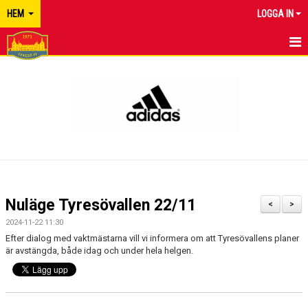
HEM
LOGGA IN
TYRESÖ FF
NYHETER
KALENDER
MATCHER
KONTAKT
Nuläge Tyresövallen 22/11
<
>
2024-11-22 11:30
Efter dialog med vaktmästarna vill vi informera om att Tyresövallens planer
är avstängda, både idag och under hela helgen.