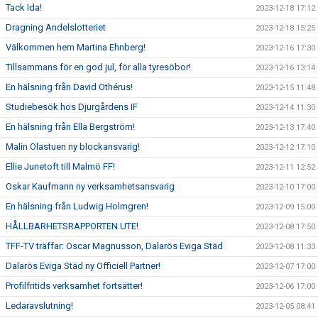
Tack Ida!
2023-12-18 17:12
Dragning Andelslotteriet
2023-12-18 15:25
Välkommen hem Martina Ehnberg!
2023-12-16 17:30
Tillsammans för en god jul, för alla tyresöbor!
2023-12-16 13:14
En hälsning från David Othérus!
2023-12-15 11:48
Studiebesök hos Djurgårdens IF
2023-12-14 11:30
En hälsning från Ella Bergström!
2023-12-13 17:40
Malin Olastuen ny blockansvarig!
2023-12-12 17:10
Ellie Junetoft till Malmö FF!
2023-12-11 12:52
Oskar Kaufmann ny verksamhetsansvarig
2023-12-10 17:00
En hälsning från Ludwig Holmgren!
2023-12-09 15:00
HÅLLBARHETSRAPPORTEN UTE!
2023-12-08 17:50
TFF-TV träffar: Oscar Magnusson, Dalarös Eviga Städ
2023-12-08 11:33
Dalarös Eviga Städ ny Officiell Partner!
2023-12-07 17:00
Profilfritids verksamhet fortsätter!
2023-12-06 17:00
Ledaravslutning!
2023-12-05 08:41