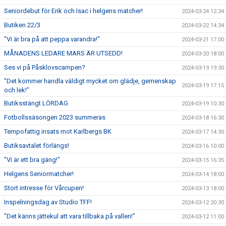
Seniordebut för Erik och Isac i helgens matcher!
2024-03-24 12:34
Butiken 22/3
2024-03-22 14:34
"Vi är bra på att peppa varandra!"
2024-03-21 17:00
MÅNADENS LEDARE MARS ÄR UTSEDD!
2024-03-20 18:00
Ses vi på Påsklovscampen?
2024-03-19 19:30
"Det kommer handla väldigt mycket om glädje, gemenskap
2024-03-19 17:15
och lek!"
Butiksstängt LÖRDAG
2024-03-19 10:30
Fotbollssäsongen 2023 summeras
2024-03-18 16:30
Tempofattig insats mot Karlbergs BK
2024-03-17 14:30
Butiksavtalet förlängs!
2024-03-16 10:00
"Vi är ett bra gäng!"
2024-03-15 16:35
Helgens Seniormatcher!
2024-03-14 18:00
Stort intresse för Vårcupen!
2024-03-13 18:00
Inspelningsdag av Studio TFF!
2024-03-12 20:30
"Det känns jättekul att vara tillbaka på vallen!"
2024-03-12 11:00