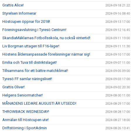
Grattis Alice!
2024-09-18 21:22
Styrelsen Informerar
2024-09-16 08:40
Höstcupen öppnar för 2018!
2024-09-13 17:00
Föreningsavslutning i Tyresö Centrum!
2024-09-12 16:45
SkandiaMäklarnas Fotbollsskola, nu också vintertid!
2024-09-11 19:00
Liv Borgman uttagen till F16-läger!
2024-09-11 11:30
Höstens åldersanpassade föreläsningar närmar sig!
2024-09-10 17:00
Emilia och Tuva till distriktslaget!
2024-09-07 11:00
Tillsammans för ett bättre matchklimat!
2024-09-05 09:00
Tyresö FF samlar näringslivet!
2024-09-03 17:00
Grattis Oliver!
2024-09-02 20:30
Helgens Seniormatcher!
2024-08-30 11:00
MÅNADENS LEDARE AUGUSTI ÄR UTSEDD!
2024-08-29 17:00
THROWBACK WEDNESDAY!
2024-08-28 17:00
Anmälan till Höstcupen ute!
2024-08-27 18:00
Driftstörning i SportAdmin
2024-08-26 13:41