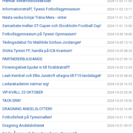
Premiär Vinterfotbollsskolan
2024-11-05 11:00
Informationsträff, Tyresö Fotbollsgymnasium
2024-11-02 13:17
Nästa vecka börjar Träna Mera - vinter
2024-11-01 16:27
Samarbete mellan ST-Cupen och Stockholm Football Cup!
2024-11-01 10:00
Fotbollsgymnasium på Tyresö Gymnasium!
2024-10-30 18:00
Tävlingsdebut för Mathilde Sörhus-Jordanger!
2024-10-30 13:15
Stötta Tyresö FF, handla på ICA Kvantum!
2024-10-29 08:24
PARTNERERBJUDANDE
2024-10-27 09:15
Föreningslivet bjuder in till föräldraträff!
2024-10-25 15:54
Leah Kembel och Ellie Junetoft uttagna till F15-landslaget!
2024-10-25 08:45
Ledarakademin närmar sig!
2024-10-24 16:59
VIP-KVÄLL 23 OKTOBER
2024-10-23 20:30
TACK ERIK!
2024-10-23 18:30
DRAGNING ANDELSLOTTERI!
2024-10-22 16:40
Fotbollsfest på Tyresövallen!
2024-10-21 11:00
Dragning Andelslotteriet
2024-10-21 09:37