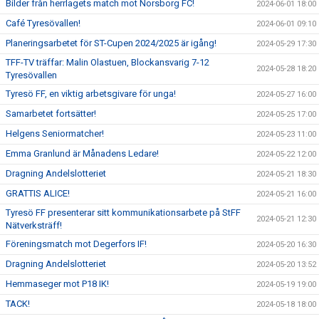
Bilder från herrlagets match mot Norsborg FC!
2024-06-01 18:00
Café Tyresövallen!
2024-06-01 09:10
Planeringsarbetet för ST-Cupen 2024/2025 är igång!
2024-05-29 17:30
TFF-TV träffar: Malin Olastuen, Blockansvarig 7-12
2024-05-28 18:20
Tyresövallen
Tyresö FF, en viktig arbetsgivare för unga!
2024-05-27 16:00
Samarbetet fortsätter!
2024-05-25 17:00
Helgens Seniormatcher!
2024-05-23 11:00
Emma Granlund är Månadens Ledare!
2024-05-22 12:00
Dragning Andelslotteriet
2024-05-21 18:30
GRATTIS ALICE!
2024-05-21 16:00
Tyresö FF presenterar sitt kommunikationsarbete på StFF
2024-05-21 12:30
Nätverksträff!
Föreningsmatch mot Degerfors IF!
2024-05-20 16:30
Dragning Andelslotteriet
2024-05-20 13:52
Hemmaseger mot P18 IK!
2024-05-19 19:00
TACK!
2024-05-18 18:00