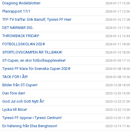
Dragning Andelslotteri
2024-01-17 15:00
Planrapport 17/1
2024-01-17 12:56
TFF-TV träffar: Erik Barrulf, Tyresö FF Herr
2024-01-16 17:28
DET NÄRMAR SIG..
2024-01-15 17:00
THROWBACK FRIDAY!
2024-01-12 15:44
FOTBOLLSSKOLAN 2024!
2024-01-11 18:00
SPORTLOVSCAMPEN ÄR TILLBAKA!
2024-01-10 18:00
ST-Cupen, en stor fotbollsupplevelse!
2024-01-09 17:15
Tyresö FF klara för Svenska Cupen 2024!
2024-01-08 18:00
TACK FÖR I ÅR!
2024-01-08 10:36
Bilder från ST-Cupen!
2023-12-28 18:09
Dan före dan!
2023-12-25 14:00
God Jul och Gott Nytt År!
2023-12-23 21:00
Lycka till Alice!
2023-12-22 13:00
Tyresö FF öppnar i Tyresö Centrum!
2023-12-20 11:00
En hälsning från Elsa Bengtsson!
2023-12-19 17:46