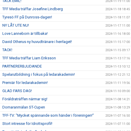
TACK EMIL!
2024-11-19 11:00
TFF Media träffar Josefine Lindberg
2024-11-18 18:45
Tyresö FF på Dunross-dagen!
2024-11-18 11:07
NY LÅT UTE NU!
2024-11-17 11:00
Love Lanneborn är tillbaka!
2024-11-16 18:00
David Otherus ny huvudtränare i herrlaget!
2024-11-15 17:00
TACK!
2024-11-15 09:17
TFF Media träffar Liam Eriksson
2024-11-13 17:16
PARTNERERBJUDANDE
2024-11-13 10:12
Spelarutbildning i fokus på ledarakademin!
2024-11-12 21:12
Premiär för ledarakademin!
2024-11-11 19:56
GLAD FARS DAG!
2024-11-10 09:00
Föräldraträffen närmar sig!
2024-11-08 14:21
Domaranmälan ST-Cupen
2024-11-08 13:29
TFF-TV: "Mycket spännande som händer i föreningen!"
2024-11-07 16:50
Stort intresse för Idrottsprofil!
2024-11-07 11:00