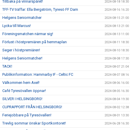
Tillbaka på vinnarspåret!
2024-08-18 18:30
TFF-TV träffar: Ella Bergström, Tyresö FF Dam
2024-08-16 16:20
Helgens Seniormatcher
2024-08-15 21:00
Lycka till Marcus!
2024-08-13 21:00
Föreningsmatchen närmar sig!
2024-08-13 11:00
Förlust i höstpremiären på hemmaplan
2024-08-11 18:30
Seger i höstpremiären!
2024-08-10 18:30
Helgens Seniormatcher!
2024-08-08 17:30
TACK!
2024-08-07 21:04
Publikinformation: Hammarby IF - Celtic FC
2024-08-07 08:16
Välkommen hem Axel!
2024-08-06 16:00
Café Tyresövallen öppnar!
2024-08-05 16:30
SILVER I HELSINGBORG!
2024-08-04 19:30
CUPRAPPORT FRÅN HELSINGBORG!
2024-08-02 12:38
Feriejobbare på Tyresövallen!
2024-08-01 13:30
Trevlig sommar önskar Sportkontoret!
2024-06-28 16:30