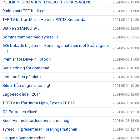
PUBLIKINFORMATION: TYRESÖ FF - SPÅRVÄGENS FF
2024-05-17 19:00
Praktikant i TFF-butiken!
2024-05-13 17:00
TFF-TV träffar: Milian Herrera, P2013 Krusboda
2024-05-12 11:30
Butiken STÄNGD 9/5
2024-05-08 12:00
Sommarcamper med Tyresö FF
2024-05-08 09:55
636 bokade biljetter till Föreningsmatchen mot Spårvägens
2024-05-07 11:00
FF!
Premiär för Drive-In Fotboll!
2024-05-06 17:00
Serieledning för damerna!
2024-05-05 18:00
Ledarsoffan på plats!
2024-05-04 12:30
Bilder från dagens träning!
2024-05-04 10:30
Lagbesök hos F2014!
2024-05-02 12:00
TFF-TV träffar: Indra Njoo, Tyresö FF F17
2024-04-30 18:00
Gå-Fotbollen växer!
2024-04-30 12:10
Kristi Himmelsfärdscupen närmar sig!
2024-04-28 18:00
Tyresö FF presenterar: Föreningsmatchen
2024-04-26 12:10
Helgens Seniormatcher!
2024-04-25 11:30