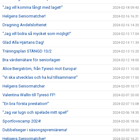
"Jag vill komma långt med laget!"
2024-02-18 09:40
Helgens Seniormatcher!
2024-02-16 16:31
Dragning Andelslotteriet
2024-02-16 14:20
"Jag vill bidra så mycket som möjligt!"
2024-02-15 17:04
Glad Alla Hjärtans Dag!
2024-02-14 11:34
Träningsplan STÄNGD 13/2
2024-02-13 15:20
Bra värdemätare för seniorlagen
2024-02-12 18:00
Alice Bergström, från Tyresö mot Europa!
2024-02-11 10:00
"Vi ska utvecklas och ha kul tillsammans!"
2024-02-09 17:00
Helgens Seniormatcher
2024-02-09 10:17
Valentina Wallin till Tyresö FF!
2024-02-07 20:00
"En bra första prestation!"
2024-02-07 15:08
"Jag var lugn och spelade mitt spel!"
2024-02-06 18:30
Sportlovscamp 2024!
2024-02-05 18:56
Dubbelseger i säsongspremiärerna!
2024-02-03 16:01
Helgens Seniormatcher!
2024-02-02 16:21