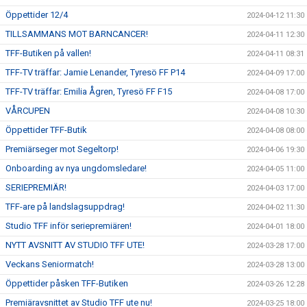
Öppettider 12/4
2024-04-12 11:30
TILLSAMMANS MOT BARNCANCER!
2024-04-11 12:30
TFF-Butiken på vallen!
2024-04-11 08:31
TFF-TV träffar: Jamie Lenander, Tyresö FF P14
2024-04-09 17:00
TFF-TV träffar: Emilia Ågren, Tyresö FF F15
2024-04-08 17:00
VÅRCUPEN
2024-04-08 10:30
Öppettider TFF-Butik
2024-04-08 08:00
Premiärseger mot Segeltorp!
2024-04-06 19:30
Onboarding av nya ungdomsledare!
2024-04-05 11:00
SERIEPREMIÄR!
2024-04-03 17:00
TFF-are på landslagsuppdrag!
2024-04-02 11:30
Studio TFF inför seriepremiären!
2024-04-01 18:00
NYTT AVSNITT AV STUDIO TFF UTE!
2024-03-28 17:00
Veckans Seniormatch!
2024-03-28 13:00
Öppettider påsken TFF-Butiken
2024-03-26 12:28
Premiäravsnittet av Studio TFF ute nu!
2024-03-25 18:00