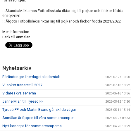
för säsongen.
::
SkandiaMäklarnas Fotbollsskola riktar sig till pojkar och flickor födda
2019/2020
::
Älgots Fotbollslekis riktar sig till pojkar och flickor födda 2021/2022
Mer information
Länk till anmälan
Nyhetsarkiv
Förändringar i herrlagets ledarstab
2026-07-27 13:20
Vi söker tränare till 2027
2026-07-18 10:22
Vidare i kvalserierna
2026-06-16 13:36
Janne Mian till Tyresö FF
2026-05-12 17:30
Tyresö FF och Martin Evans går skilda vägar
2026-05-11 15:14
Anmälan är öppen till våra sommarcamper
2026-04-27 09:33
Nytt koncept för sommarcamperna
2026-04-20 10:29