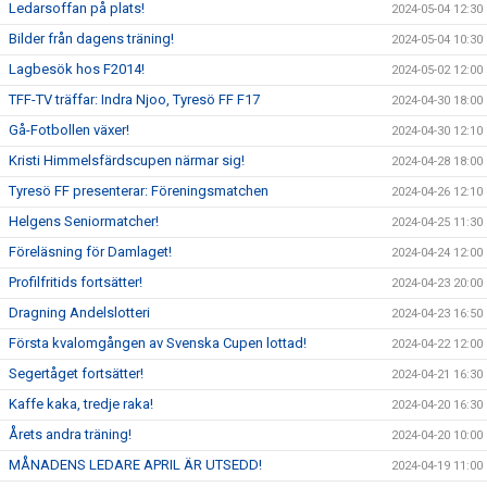
Ledarsoffan på plats!
2024-05-04 12:30
Bilder från dagens träning!
2024-05-04 10:30
Lagbesök hos F2014!
2024-05-02 12:00
TFF-TV träffar: Indra Njoo, Tyresö FF F17
2024-04-30 18:00
Gå-Fotbollen växer!
2024-04-30 12:10
Kristi Himmelsfärdscupen närmar sig!
2024-04-28 18:00
Tyresö FF presenterar: Föreningsmatchen
2024-04-26 12:10
Helgens Seniormatcher!
2024-04-25 11:30
Föreläsning för Damlaget!
2024-04-24 12:00
Profilfritids fortsätter!
2024-04-23 20:00
Dragning Andelslotteri
2024-04-23 16:50
Första kvalomgången av Svenska Cupen lottad!
2024-04-22 12:00
Segertåget fortsätter!
2024-04-21 16:30
Kaffe kaka, tredje raka!
2024-04-20 16:30
Årets andra träning!
2024-04-20 10:00
MÅNADENS LEDARE APRIL ÄR UTSEDD!
2024-04-19 11:00