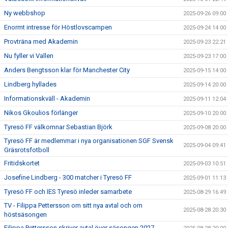
Ny webbshop
2025-09-26 09:00
Enormt intresse för Höstlovscampen
2025-09-24 14:00
Provträna med Akademin
2025-09-23 22:21
Nu fyller vi Vallen
2025-09-23 17:00
Anders Bengtsson klar för Manchester City
2025-09-15 14:00
Lindberg hyllades
2025-09-14 20:00
Informationskväll - Akademin
2025-09-11 12:04
Nikos Gkoulios förlänger
2025-09-10 20:00
Tyresö FF välkomnar Sebastian Björk
2025-09-08 20:00
Tyresö FF är medlemmar i nya organisationen SGF Svensk
2025-09-04 09:41
Gräsrotsfotboll
Fritidskortet
2025-09-03 10:51
Josefine Lindberg - 300 matcher i Tyresö FF
2025-09-01 11:13
Tyresö FF och IES Tyresö inleder samarbete
2025-08-29 16:49
TV - Filippa Pettersson om sitt nya avtal och om
2025-08-28 20:30
höstsäsongen
Filippa Pettersson skriver avtal över säsongen 2027