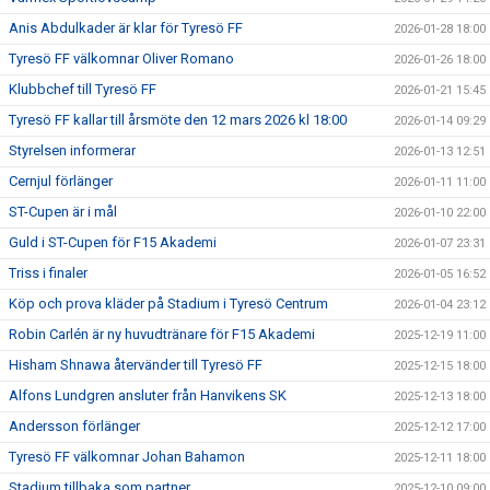
Anis Abdulkader är klar för Tyresö FF
2026-01-28 18:00
Tyresö FF välkomnar Oliver Romano
2026-01-26 18:00
Klubbchef till Tyresö FF
2026-01-21 15:45
Tyresö FF kallar till årsmöte den 12 mars 2026 kl 18:00
2026-01-14 09:29
Styrelsen informerar
2026-01-13 12:51
Cernjul förlänger
2026-01-11 11:00
ST-Cupen är i mål
2026-01-10 22:00
Guld i ST-Cupen för F15 Akademi
2026-01-07 23:31
Triss i finaler
2026-01-05 16:52
Köp och prova kläder på Stadium i Tyresö Centrum
2026-01-04 23:12
Robin Carlén är ny huvudtränare för F15 Akademi
2025-12-19 11:00
Hisham Shnawa återvänder till Tyresö FF
2025-12-15 18:00
Alfons Lundgren ansluter från Hanvikens SK
2025-12-13 18:00
Andersson förlänger
2025-12-12 17:00
Tyresö FF välkomnar Johan Bahamon
2025-12-11 18:00
Stadium tillbaka som partner
2025-12-10 09:00