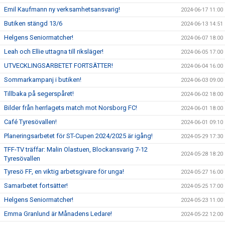
Emil Kaufmann ny verksamhetsansvarig!
2024-06-17 11:00
Butiken stängd 13/6
2024-06-13 14:51
Helgens Seniormatcher!
2024-06-07 18:00
Leah och Ellie uttagna till riksläger!
2024-06-05 17:00
UTVECKLINGSARBETET FORTSÄTTER!
2024-06-04 16:00
Sommarkampanj i butiken!
2024-06-03 09:00
Tillbaka på segerspåret!
2024-06-02 18:00
Bilder från herrlagets match mot Norsborg FC!
2024-06-01 18:00
Café Tyresövallen!
2024-06-01 09:10
Planeringsarbetet för ST-Cupen 2024/2025 är igång!
2024-05-29 17:30
TFF-TV träffar: Malin Olastuen, Blockansvarig 7-12
2024-05-28 18:20
Tyresövallen
Tyresö FF, en viktig arbetsgivare för unga!
2024-05-27 16:00
Samarbetet fortsätter!
2024-05-25 17:00
Helgens Seniormatcher!
2024-05-23 11:00
Emma Granlund är Månadens Ledare!
2024-05-22 12:00