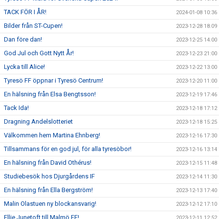
TACK FÖR I ÅR!
2024-01-08 10:36
Bilder från ST-Cupen!
2023-12-28 18:09
Dan före dan!
2023-12-25 14:00
God Jul och Gott Nytt År!
2023-12-23 21:00
Lycka till Alice!
2023-12-22 13:00
Tyresö FF öppnar i Tyresö Centrum!
2023-12-20 11:00
En hälsning från Elsa Bengtsson!
2023-12-19 17:46
Tack Ida!
2023-12-18 17:12
Dragning Andelslotteriet
2023-12-18 15:25
Välkommen hem Martina Ehnberg!
2023-12-16 17:30
Tillsammans för en god jul, för alla tyresöbor!
2023-12-16 13:14
En hälsning från David Othérus!
2023-12-15 11:48
Studiebesök hos Djurgårdens IF
2023-12-14 11:30
En hälsning från Ella Bergström!
2023-12-13 17:40
Malin Olastuen ny blockansvarig!
2023-12-12 17:10
Ellie Junetoft till Malmö FF!
2023-12-11 12:52