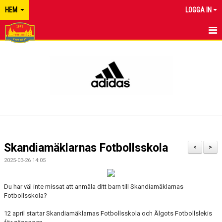
HEM
LOGGA IN
TYRESÖ FF
NYHETER
KALENDER
MATCHER
KONTAKT
Skandiamäklarnas Fotbollsskola
<
>
2025-03-26 14:05
Du har väl inte missat att anmäla ditt barn till Skandiamäklarnas
Fotbollsskola?
12 april startar Skandiamäklarnas Fotbollsskola och Älgots Fotbollslekis