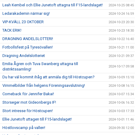
Leah Kembel och Ellie Junetoft uttagna till F15-landslaget!
2024-10-25 08:45
Ledarakademin närmar sig!
2024-10-24 16:59
VIP-KVÄLL 23 OKTOBER
2024-10-23 20:30
TACK ERIK!
2024-10-23 18:30
DRAGNING ANDELSLOTTERI!
2024-10-22 16:40
Fotbollsfest på Tyresövallen!
2024-10-21 11:00
Dragning Andelslotteriet
2024-10-21 09:37
Emilia Ågren och Tuva Swanberg uttagna till
2024-10-17 09:58
distriktssamling!
Du har väl kommit ihåg att anmäla dig till Höstcupen?
2024-10-09 15:10
Vimmelbilder från helgens Föreningsavslutning!
2024-10-08 16:15
Comeback för Jennifer Bakai!
2024-10-07 15:34
Storseger mot Gideonbergs IF!
2024-10-06 16:32
Stort intresse för Höstcupen!
2024-10-03 17:33
Ellie Junetoft uttagen till F15-landslaget!
2024-10-01 11:46
Höstlovscamp på vallen!
2024-09-30 12:00