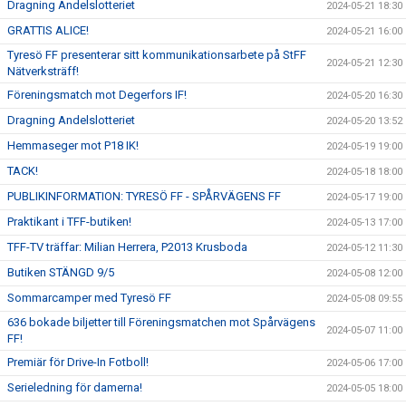
Dragning Andelslotteriet
2024-05-21 18:30
GRATTIS ALICE!
2024-05-21 16:00
Tyresö FF presenterar sitt kommunikationsarbete på StFF
2024-05-21 12:30
Nätverksträff!
Föreningsmatch mot Degerfors IF!
2024-05-20 16:30
Dragning Andelslotteriet
2024-05-20 13:52
Hemmaseger mot P18 IK!
2024-05-19 19:00
TACK!
2024-05-18 18:00
PUBLIKINFORMATION: TYRESÖ FF - SPÅRVÄGENS FF
2024-05-17 19:00
Praktikant i TFF-butiken!
2024-05-13 17:00
TFF-TV träffar: Milian Herrera, P2013 Krusboda
2024-05-12 11:30
Butiken STÄNGD 9/5
2024-05-08 12:00
Sommarcamper med Tyresö FF
2024-05-08 09:55
636 bokade biljetter till Föreningsmatchen mot Spårvägens
2024-05-07 11:00
FF!
Premiär för Drive-In Fotboll!
2024-05-06 17:00
Serieledning för damerna!
2024-05-05 18:00