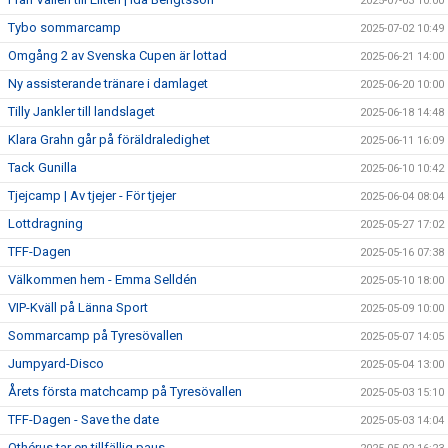
2025-07-03 10:00
Tybo sommarcamp
2025-07-02 10:49
Omgång 2 av Svenska Cupen är lottad
2025-06-21 14:00
Ny assisterande tränare i damlaget
2025-06-20 10:00
Tilly Jankler till landslaget
2025-06-18 14:48
Klara Grahn går på föräldraledighet
2025-06-11 16:09
Tack Gunilla
2025-06-10 10:42
Tjejcamp | Av tjejer - För tjejer
2025-06-04 08:04
Lottdragning
2025-05-27 17:02
TFF-Dagen
2025-05-16 07:38
Välkommen hem - Emma Selldén
2025-05-10 18:00
VIP-Kväll på Länna Sport
2025-05-09 10:00
Sommarcamp på Tyresövallen
2025-05-07 14:05
Jumpyard-Disco
2025-05-04 13:00
Årets första matchcamp på Tyresövallen
2025-05-03 15:10
TFF-Dagen - Save the date
2025-05-03 14:04
Othérus tar en tillfällig paus