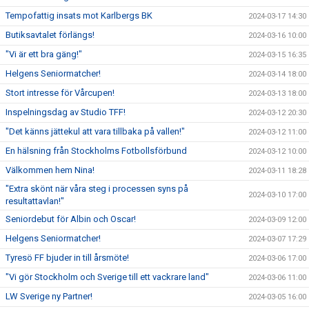
Tempofattig insats mot Karlbergs BK
2024-03-17 14:30
Butiksavtalet förlängs!
2024-03-16 10:00
"Vi är ett bra gäng!"
2024-03-15 16:35
Helgens Seniormatcher!
2024-03-14 18:00
Stort intresse för Vårcupen!
2024-03-13 18:00
Inspelningsdag av Studio TFF!
2024-03-12 20:30
"Det känns jättekul att vara tillbaka på vallen!"
2024-03-12 11:00
En hälsning från Stockholms Fotbollsförbund
2024-03-12 10:00
Välkommen hem Nina!
2024-03-11 18:28
"Extra skönt när våra steg i processen syns på
2024-03-10 17:00
resultattavlan!"
Seniordebut för Albin och Oscar!
2024-03-09 12:00
Helgens Seniormatcher!
2024-03-07 17:29
Tyresö FF bjuder in till årsmöte!
2024-03-06 17:00
"Vi gör Stockholm och Sverige till ett vackrare land"
2024-03-06 11:00
LW Sverige ny Partner!
2024-03-05 16:00