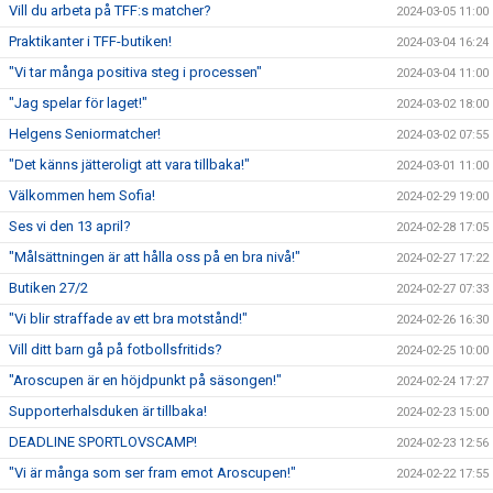
Vill du arbeta på TFF:s matcher?
2024-03-05 11:00
Praktikanter i TFF-butiken!
2024-03-04 16:24
"Vi tar många positiva steg i processen"
2024-03-04 11:00
"Jag spelar för laget!"
2024-03-02 18:00
Helgens Seniormatcher!
2024-03-02 07:55
"Det känns jätteroligt att vara tillbaka!"
2024-03-01 11:00
Välkommen hem Sofia!
2024-02-29 19:00
Ses vi den 13 april?
2024-02-28 17:05
"Målsättningen är att hålla oss på en bra nivå!"
2024-02-27 17:22
Butiken 27/2
2024-02-27 07:33
"Vi blir straffade av ett bra motstånd!"
2024-02-26 16:30
Vill ditt barn gå på fotbollsfritids?
2024-02-25 10:00
"Aroscupen är en höjdpunkt på säsongen!"
2024-02-24 17:27
Supporterhalsduken är tillbaka!
2024-02-23 15:00
DEADLINE SPORTLOVSCAMP!
2024-02-23 12:56
"Vi är många som ser fram emot Aroscupen!"
2024-02-22 17:55