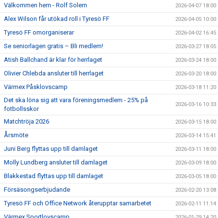
Välkommen hem - Rolf Solem
2026-04-07 18:00
Alex Wilson får utökad roll i Tyresö FF
2026-04-05 10:00
Tyresö FF omorganiserar
2026-04-02 16:45
Se seniorlagen gratis – Bli medlem!
2026-03-27 18:05
Atish Ballchand är klar för herrlaget
2026-03-24 18:00
Olivier Chlebda ansluter till herrlaget
2026-03-20 18:00
Värmex Påsklovscamp
2026-03-18 11:20
Det ska löna sig att vara föreningsmedlem - 25% på
2026-03-16 10:33
fotbollsskor
Matchtröja 2026
2026-03-15 18:00
Årsmöte
2026-03-14 15:41
Juni Berg flyttas upp till damlaget
2026-03-11 18:00
Molly Lundberg ansluter till damlaget
2026-03-09 18:00
Blakkestad flyttas upp till damlaget
2026-03-05 18:00
Försäsongserbjudande
2026-02-20 13:08
Tyresö FF och Office Network återupptar samarbetet
2026-02-11 11:14
Värmex Sportlovscamp
2026-01-29 14:20