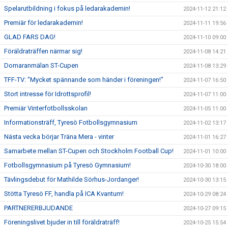
Spelarutbildning i fokus på ledarakademin!
2024-11-12 21:12
Premiär för ledarakademin!
2024-11-11 19:56
GLAD FARS DAG!
2024-11-10 09:00
Föräldraträffen närmar sig!
2024-11-08 14:21
Domaranmälan ST-Cupen
2024-11-08 13:29
TFF-TV: "Mycket spännande som händer i föreningen!"
2024-11-07 16:50
Stort intresse för Idrottsprofil!
2024-11-07 11:00
Premiär Vinterfotbollsskolan
2024-11-05 11:00
Informationsträff, Tyresö Fotbollsgymnasium
2024-11-02 13:17
Nästa vecka börjar Träna Mera - vinter
2024-11-01 16:27
Samarbete mellan ST-Cupen och Stockholm Football Cup!
2024-11-01 10:00
Fotbollsgymnasium på Tyresö Gymnasium!
2024-10-30 18:00
Tävlingsdebut för Mathilde Sörhus-Jordanger!
2024-10-30 13:15
Stötta Tyresö FF, handla på ICA Kvantum!
2024-10-29 08:24
PARTNERERBJUDANDE
2024-10-27 09:15
Föreningslivet bjuder in till föräldraträff!
2024-10-25 15:54