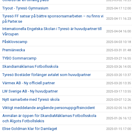
2025-05-02 16:23
Tryout - Tyresö Gymnasium
2025-04-17 12:00
Tyresö FF satsar på bättre sponsorsamarbeten – nu finns vi
2025-04-11 16:23
på Parter.se
Internationella Engelska Skolan i Tyresö är huvudpartner till
2025-04-04 16:00
Vårcupen
Påsklovscamp
2025-04-03 10:18
Premiärvecka
2025-03-31 01:48
TYBO Sommarcamp
2025-03-27 16:55
Skandiamäklarnas Fotbollsskola
2025-03-26 14:05
Tyresö Bostäder förlänger avtalet som huvudpartner
2025-03-20 13:37
Värmex AB - Ny officiell partner
2025-03-20 13:35
LW Sverige AB - Ny huvudpartner
2025-03-17 13:55
Nytt samarbete med Tyresö skola
2025-03-07 12:26
Viktigt meddelande angående personuppgiftsincident
2025-02-05 16:39
Anmälan är öppen för SkandiaMäklarnas Fotbollsskola
2025-01-26 16:12
och Älgots Fotbollslekis
Elise Goldman klar för Damlaget
2025-01-15 17:00