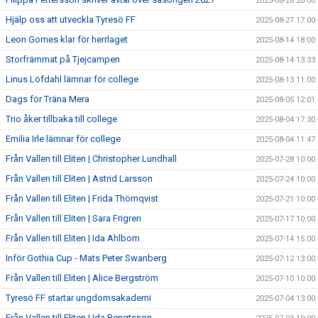
2025-08-28 20:00
Hjälp oss att utveckla Tyresö FF
2025-08-27 17:00
Leon Gomes klar för herrlaget
2025-08-14 18:00
Storfrämmat på Tjejcampen
2025-08-14 13:33
Linus Löfdahl lämnar för college
2025-08-13 11:00
Dags för Träna Mera
2025-08-05 12:01
Trio åker tillbaka till college
2025-08-04 17:30
Emilia Irle lämnar för college
2025-08-04 11:47
Från Vallen till Eliten | Christopher Lundhall
2025-07-28 10:00
Från Vallen till Eliten | Astrid Larsson
2025-07-24 10:00
Från Vallen till Eliten | Frida Thörnqvist
2025-07-21 10:00
Från Vallen till Eliten | Sara Frigren
2025-07-17 10:00
Från Vallen till Eliten | Ida Ahlbom
2025-07-14 15:00
Inför Gothia Cup - Mats Peter Swanberg
2025-07-12 13:00
Från Vallen till Eliten | Alice Bergström
2025-07-10 10:00
Tyresö FF startar ungdomsakademi
2025-07-04 13:00
Från Vallen till Eliten | Ida Bengtsson