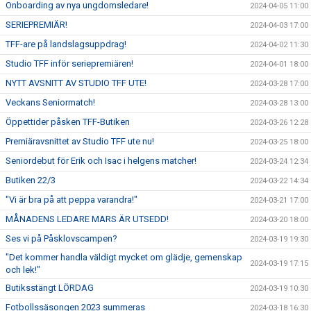
Onboarding av nya ungdomsledare!
2024-04-05 11:00
SERIEPREMIÄR!
2024-04-03 17:00
TFF-are på landslagsuppdrag!
2024-04-02 11:30
Studio TFF inför seriepremiären!
2024-04-01 18:00
NYTT AVSNITT AV STUDIO TFF UTE!
2024-03-28 17:00
Veckans Seniormatch!
2024-03-28 13:00
Öppettider påsken TFF-Butiken
2024-03-26 12:28
Premiäravsnittet av Studio TFF ute nu!
2024-03-25 18:00
Seniordebut för Erik och Isac i helgens matcher!
2024-03-24 12:34
Butiken 22/3
2024-03-22 14:34
"Vi är bra på att peppa varandra!"
2024-03-21 17:00
MÅNADENS LEDARE MARS ÄR UTSEDD!
2024-03-20 18:00
Ses vi på Påsklovscampen?
2024-03-19 19:30
"Det kommer handla väldigt mycket om glädje, gemenskap
2024-03-19 17:15
och lek!"
Butiksstängt LÖRDAG
2024-03-19 10:30
Fotbollssäsongen 2023 summeras
2024-03-18 16:30