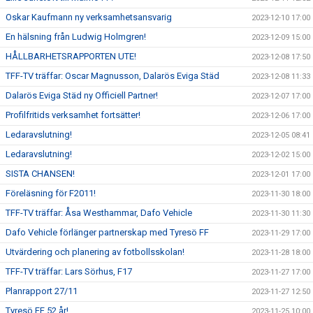
Oskar Kaufmann ny verksamhetsansvarig
2023-12-10 17:00
En hälsning från Ludwig Holmgren!
2023-12-09 15:00
HÅLLBARHETSRAPPORTEN UTE!
2023-12-08 17:50
TFF-TV träffar: Oscar Magnusson, Dalarös Eviga Städ
2023-12-08 11:33
Dalarös Eviga Städ ny Officiell Partner!
2023-12-07 17:00
Profilfritids verksamhet fortsätter!
2023-12-06 17:00
Ledaravslutning!
2023-12-05 08:41
Ledaravslutning!
2023-12-02 15:00
SISTA CHANSEN!
2023-12-01 17:00
Föreläsning för F2011!
2023-11-30 18:00
TFF-TV träffar: Åsa Westhammar, Dafo Vehicle
2023-11-30 11:30
Dafo Vehicle förlänger partnerskap med Tyresö FF
2023-11-29 17:00
Utvärdering och planering av fotbollsskolan!
2023-11-28 18:00
TFF-TV träffar: Lars Sörhus, F17
2023-11-27 17:00
Planrapport 27/11
2023-11-27 12:50
Tyresö FF 52 år!
2023-11-25 10:00