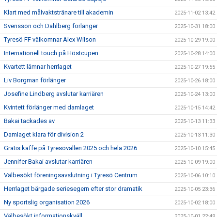
Klart med målvaktstränare till akademin
2025-11-02 13:42
Svensson och Dahlberg förlänger
2025-10-31 18:00
Tyresö FF välkomnar Alex Wilson
2025-10-29 19:00
Internationell touch på Höstcupen
2025-10-28 14:00
Kvartett lämnar herrlaget
2025-10-27 19:55
Liv Borgman förlänger
2025-10-26 18:00
Josefine Lindberg avslutar karriären
2025-10-24 13:00
Kvintett förlänger med damlaget
2025-10-15 14:42
Bakai tackades av
2025-10-13 11:33
Damlaget klara för division 2
2025-10-13 11:30
Gratis kaffe på Tyresövallen 2025 och hela 2026
2025-10-10 15:45
Jennifer Bakai avslutar karriären
2025-10-09 19:00
Välbesökt föreningsavslutning i Tyresö Centrum
2025-10-06 10:10
Herrlaget bärgade seriesegern efter stor dramatik
2025-10-05 23:36
Ny sportslig organisation 2026
2025-10-02 18:00
Välbesökt informationskväll
2025-10-01 22:49