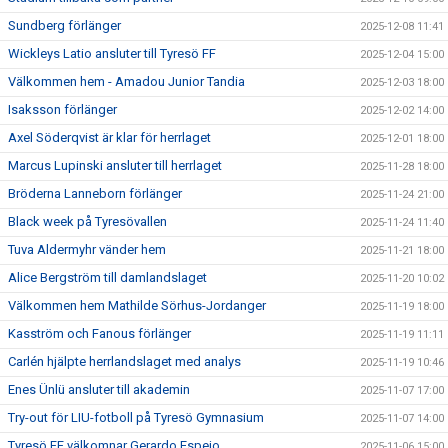
Sundberg förlänger
2025-12-08 11:41
Wickleys Latio ansluter till Tyresö FF
2025-12-04 15:00
Välkommen hem - Amadou Junior Tandia
2025-12-03 18:00
Isaksson förlänger
2025-12-02 14:00
Axel Söderqvist är klar för herrlaget
2025-12-01 18:00
Marcus Lupinski ansluter till herrlaget
2025-11-28 18:00
Bröderna Lanneborn förlänger
2025-11-24 21:00
Black week på Tyresövallen
2025-11-24 11:40
Tuva Aldermyhr vänder hem
2025-11-21 18:00
Alice Bergström till damlandslaget
2025-11-20 10:02
Välkommen hem Mathilde Sörhus-Jordanger
2025-11-19 18:00
Kasström och Fanous förlänger
2025-11-19 11:11
Carlén hjälpte herrlandslaget med analys
2025-11-19 10:46
Enes Ünlü ansluter till akademin
2025-11-07 17:00
Try-out för LIU-fotboll på Tyresö Gymnasium
2025-11-07 14:00
Tyresö FF välkomnar Gerardo Espejo
2025-11-06 15:00