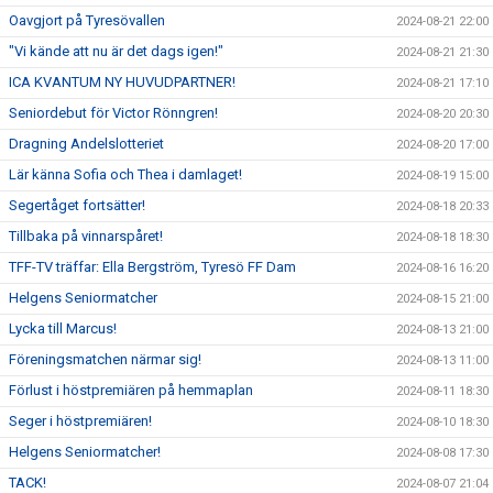
Oavgjort på Tyresövallen
2024-08-21 22:00
"Vi kände att nu är det dags igen!"
2024-08-21 21:30
ICA KVANTUM NY HUVUDPARTNER!
2024-08-21 17:10
Seniordebut för Victor Rönngren!
2024-08-20 20:30
Dragning Andelslotteriet
2024-08-20 17:00
Lär känna Sofia och Thea i damlaget!
2024-08-19 15:00
Segertåget fortsätter!
2024-08-18 20:33
Tillbaka på vinnarspåret!
2024-08-18 18:30
TFF-TV träffar: Ella Bergström, Tyresö FF Dam
2024-08-16 16:20
Helgens Seniormatcher
2024-08-15 21:00
Lycka till Marcus!
2024-08-13 21:00
Föreningsmatchen närmar sig!
2024-08-13 11:00
Förlust i höstpremiären på hemmaplan
2024-08-11 18:30
Seger i höstpremiären!
2024-08-10 18:30
Helgens Seniormatcher!
2024-08-08 17:30
TACK!
2024-08-07 21:04