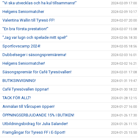
"Vi ska utvecklas och ha kul tillsammans!"
2024-02-09 17:00
Helgens Seniormatcher
2024-02-09 10:17
Valentina Wallin till Tyresö FF!
2024-02-07 20:00
"En bra första prestation!"
2024-02-07 15:08
"Jag var lugn och spelade mitt spel!"
2024-02-06 18:30
Sportlovscamp 2024!
2024-02-05 18:56
Dubbelseger i säsongspremiärerna!
2024-02-03 16:01
Helgens Seniormatcher!
2024-02-02 16:21
Säsongspremiär för Café Tyresövallen!
2024-02-01 17:08
BUTIKSINVIGNING!
2024-01-31 19:47
Café Tyresövallen öppnar!
2024-01-30 18:22
TACK FÖR ALLT!
2024-01-28 12:15
Anmälan till Vårcupen öppen!
2024-01-27 16:00
ÖPPNINGSERBJUDANDE 15% I BUTIKEN!
2024-01-26 17:30
Utbildningsbidrag för Julia Salander!
2024-01-26 11:15
Framgångar för Tyresö FF i E-Sport!
2024-01-25 15:50