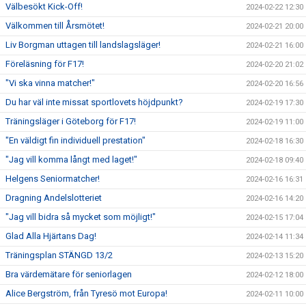
Välbesökt Kick-Off!
2024-02-22 12:30
Välkommen till Årsmötet!
2024-02-21 20:00
Liv Borgman uttagen till landslagsläger!
2024-02-21 16:00
Föreläsning för F17!
2024-02-20 21:02
"Vi ska vinna matcher!"
2024-02-20 16:56
Du har väl inte missat sportlovets höjdpunkt?
2024-02-19 17:30
Träningsläger i Göteborg för F17!
2024-02-19 11:00
"En väldigt fin individuell prestation"
2024-02-18 16:30
"Jag vill komma långt med laget!"
2024-02-18 09:40
Helgens Seniormatcher!
2024-02-16 16:31
Dragning Andelslotteriet
2024-02-16 14:20
"Jag vill bidra så mycket som möjligt!"
2024-02-15 17:04
Glad Alla Hjärtans Dag!
2024-02-14 11:34
Träningsplan STÄNGD 13/2
2024-02-13 15:20
Bra värdemätare för seniorlagen
2024-02-12 18:00
Alice Bergström, från Tyresö mot Europa!
2024-02-11 10:00