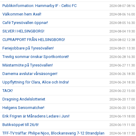
Publikinformation: Hammarby IF - Celtic FC
2024-08-07 08:16
Välkommen hem Axel!
2024-08-06 16:00
Café Tyresövallen öppnar!
2024-08-05 16:30
SILVER I HELSINGBORG!
2024-08-04 19:30
CUPRAPPORT FRÅN HELSINGBORG!
2024-08-02 12:38
Feriejobbare på Tyresövallen!
2024-08-01 13:30
Trevlig sommar önskar Sportkontoret!
2024-06-28 16:30
Mästarmöte på Tyresövallen!
2024-06-27 11:30
Damerna avslutar vårsäsongen!
2024-06-26 18:30
Uppflyttning för Clara, Alice och Indra!
2024-06-24 18:30
TACK!
2024-06-22 15:00
Dragning Andelslotteriet
2024-06-20 17:00
Helgens Seniormatcher!
2024-06-20 12:00
Erik Frigren är Månadens Ledare i Juni!
2024-06-19 18:00
Butiksöppet till 26/6!
2024-06-19 11:00
TFF-TV träffar: Philipe Njoo, Blockansvarig 7-12 Strandplan
2024-06-18 17:30