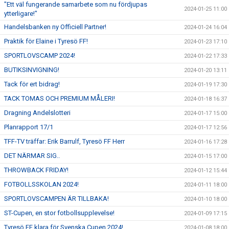
"Ett väl fungerande samarbete som nu fördjupas
2024-01-25 11:00
ytterligare!"
Handelsbanken ny Officiell Partner!
2024-01-24 16:04
Praktik för Elaine i Tyresö FF!
2024-01-23 17:10
SPORTLOVSCAMP 2024!
2024-01-22 17:33
BUTIKSINVIGNING!
2024-01-20 13:11
Tack för ert bidrag!
2024-01-19 17:30
TACK TOMAS OCH PREMIUM MÅLERI!
2024-01-18 16:37
Dragning Andelslotteri
2024-01-17 15:00
Planrapport 17/1
2024-01-17 12:56
TFF-TV träffar: Erik Barrulf, Tyresö FF Herr
2024-01-16 17:28
DET NÄRMAR SIG..
2024-01-15 17:00
THROWBACK FRIDAY!
2024-01-12 15:44
FOTBOLLSSKOLAN 2024!
2024-01-11 18:00
SPORTLOVSCAMPEN ÄR TILLBAKA!
2024-01-10 18:00
ST-Cupen, en stor fotbollsupplevelse!
2024-01-09 17:15
Tyresö FF klara för Svenska Cupen 2024!
2024-01-08 18:00