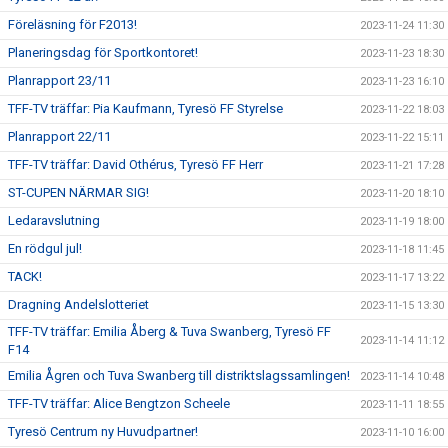
Föreläsning för F2013!
2023-11-24 11:30
Planeringsdag för Sportkontoret!
2023-11-23 18:30
Planrapport 23/11
2023-11-23 16:10
TFF-TV träffar: Pia Kaufmann, Tyresö FF Styrelse
2023-11-22 18:03
Planrapport 22/11
2023-11-22 15:11
TFF-TV träffar: David Othérus, Tyresö FF Herr
2023-11-21 17:28
ST-CUPEN NÄRMAR SIG!
2023-11-20 18:10
Ledaravslutning
2023-11-19 18:00
En rödgul jul!
2023-11-18 11:45
TACK!
2023-11-17 13:22
Dragning Andelslotteriet
2023-11-15 13:30
TFF-TV träffar: Emilia Åberg & Tuva Swanberg, Tyresö FF
2023-11-14 11:12
F14
Emilia Ågren och Tuva Swanberg till distriktslagssamlingen!
2023-11-14 10:48
TFF-TV träffar: Alice Bengtzon Scheele
2023-11-11 18:55
Tyresö Centrum ny Huvudpartner!
2023-11-10 16:00