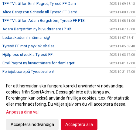
TFF-TV träffar: Emil Pagrot, Tyresö FF Dam
2023-11-09 18:13
Alice Bengtzon Scheele till Tyresö FF Dam!
2023-11-08 19:00
TFF-TV träffar: Adam Bergström, Tyresö FF P18
2023-11-08 11:00
Adam Bergström ny huvudtränare i P18!
2023-11-07 19:00
Ledarakademin närmar sig!
2023-11-07 16:41
Tyresö FF mot psykisk ohälsa!
2023-11-05 09:48
Hjälp oss utveckla Tyresö FF!
2023-11-03 17:00
Emil Pagrot ny huvudtränare för damlaget!
2023-11-01 17:00
Feriejobbare på Tyresövallen!
2023-10-31 17:00
Höstlovscupen!
2023-10-29 10:43
För att hemsidan ska fungera korrekt använder vi nödvändiga
Framtidsveckan| Investeringar i ungdomsverksamheten
2023-10-27 17:41
cookies från SportAdmin. Dessa går inte att stänga av.
Jeppe Mauritzson ny blockansvarig!
2023-10-26 17:00
Föreningen kan också använda frivilliga cookies, t.ex. för statistik
eller marknadsföring. Du väljer själv om du vill acceptera dessa.
Erik Barrulf ny blockansvarig!
2023-10-25 17:00
Anpassa dina val
Philipe Njoo ny blockansvarig!
2023-10-24 17:00
Ny sportslig organisation 2024!
2023-10-23 17:00
Acceptera nödvändiga
Acceptera alla
Höstlovscamp på Tyresövallen!
2023-10-23 10:30