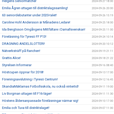
Helgens Seniormatcher
2024-09-27 18:00
Emilia Ågren uttagen till distriktslagssamling!
2024-09-26 20:00
63 seniordebutanter under 2020-talet!
2024-09-26 15:19
Caroline Hohl Andersson är Månadens Ledare!
2024-09-25 18:00
Ida Bengtsson Omgångens Mittfältare i Damallsvenskan!
2024-09-25 11:00
Föreläsning för Tyresö FF P13!
2024-09-24 10:14
DRAGNING ANDELSLOTTERI!
2024-09-20 10:12
Nätverksträff på Ranchen!
2024-09-19 21:11
Grattis Alice!
2024-09-18 21:22
Styrelsen Informerar
2024-09-16 08:40
Höstcupen öppnar för 2018!
2024-09-13 17:00
Föreningsavslutning i Tyresö Centrum!
2024-09-12 16:45
SkandiaMäklarnas Fotbollsskola, nu också vintertid!
2024-09-11 19:00
Liv Borgman uttagen till F16-läger!
2024-09-11 11:30
Höstens åldersanpassade föreläsningar närmar sig!
2024-09-10 17:00
Emilia och Tuva till distriktslaget!
2024-09-07 11:00