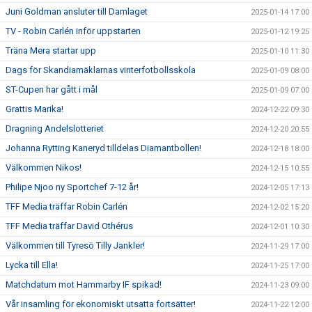
Juni Goldman ansluter till Damlaget
2025-01-14 17:00
TV - Robin Carlén inför uppstarten
2025-01-12 19:25
Träna Mera startar upp
2025-01-10 11:30
Dags för Skandiamäklarnas vinterfotbollsskola
2025-01-09 08:00
ST-Cupen har gått i mål
2025-01-09 07:00
Grattis Marika!
2024-12-22 09:30
Dragning Andelslotteriet
2024-12-20 20:55
Johanna Rytting Kaneryd tilldelas Diamantbollen!
2024-12-18 18:00
Välkommen Nikos!
2024-12-15 10:55
Philipe Njoo ny Sportchef 7-12 år!
2024-12-05 17:13
TFF Media träffar Robin Carlén
2024-12-02 15:20
TFF Media träffar David Othérus
2024-12-01 10:30
Välkommen till Tyresö Tilly Jankler!
2024-11-29 17:00
Lycka till Ella!
2024-11-25 17:00
Matchdatum mot Hammarby IF spikad!
2024-11-23 09:00
Vår insamling för ekonomiskt utsatta fortsätter!
2024-11-22 12:00