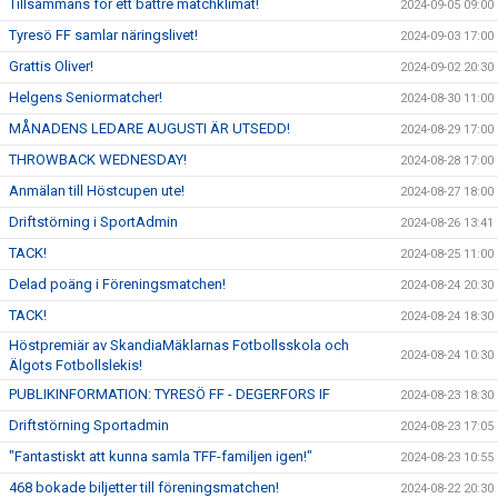
Tillsammans för ett bättre matchklimat!
2024-09-05 09:00
Tyresö FF samlar näringslivet!
2024-09-03 17:00
Grattis Oliver!
2024-09-02 20:30
Helgens Seniormatcher!
2024-08-30 11:00
MÅNADENS LEDARE AUGUSTI ÄR UTSEDD!
2024-08-29 17:00
THROWBACK WEDNESDAY!
2024-08-28 17:00
Anmälan till Höstcupen ute!
2024-08-27 18:00
Driftstörning i SportAdmin
2024-08-26 13:41
TACK!
2024-08-25 11:00
Delad poäng i Föreningsmatchen!
2024-08-24 20:30
TACK!
2024-08-24 18:30
Höstpremiär av SkandiaMäklarnas Fotbollsskola och
2024-08-24 10:30
Älgots Fotbollslekis!
PUBLIKINFORMATION: TYRESÖ FF - DEGERFORS IF
2024-08-23 18:30
Driftstörning Sportadmin
2024-08-23 17:05
"Fantastiskt att kunna samla TFF-familjen igen!"
2024-08-23 10:55
468 bokade biljetter till föreningsmatchen!
2024-08-22 20:30