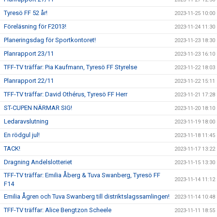
Tyresö FF 52 år!
2023-11-25 10:00
Föreläsning för F2013!
2023-11-24 11:30
Planeringsdag för Sportkontoret!
2023-11-23 18:30
Planrapport 23/11
2023-11-23 16:10
TFF-TV träffar: Pia Kaufmann, Tyresö FF Styrelse
2023-11-22 18:03
Planrapport 22/11
2023-11-22 15:11
TFF-TV träffar: David Othérus, Tyresö FF Herr
2023-11-21 17:28
ST-CUPEN NÄRMAR SIG!
2023-11-20 18:10
Ledaravslutning
2023-11-19 18:00
En rödgul jul!
2023-11-18 11:45
TACK!
2023-11-17 13:22
Dragning Andelslotteriet
2023-11-15 13:30
TFF-TV träffar: Emilia Åberg & Tuva Swanberg, Tyresö FF
2023-11-14 11:12
F14
Emilia Ågren och Tuva Swanberg till distriktslagssamlingen!
2023-11-14 10:48
TFF-TV träffar: Alice Bengtzon Scheele
2023-11-11 18:55