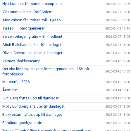
Nytt koncept för sommarcamperna
2026-04-20 10:29
Välkommen hem - Rolf Solem
2026-04-07 18:00
Alex Wilson får utökad roll i Tyresö FF
2026-04-05 10:00
Tyresö FF omorganiserar
2026-04-02 16:45
Se seniorlagen gratis – Bli medlem!
2026-03-27 18:05
Atish Ballchand är klar för herrlaget
2026-03-24 18:00
Olivier Chlebda ansluter till herrlaget
2026-03-20 18:00
Värmex Påsklovscamp
2026-03-18 11:20
Det ska löna sig att vara föreningsmedlem - 25% på
2026-03-16 10:33
fotbollsskor
Matchtröja 2026
2026-03-15 18:00
Årsmöte
2026-03-14 15:41
Juni Berg flyttas upp till damlaget
2026-03-11 18:00
Molly Lundberg ansluter till damlaget
2026-03-09 18:00
Blakkestad flyttas upp till damlaget
2026-03-05 18:00
Försäsongserbjudande
2026-02-20 13:08
Tyresö FF och Office Network återupptar samarbetet