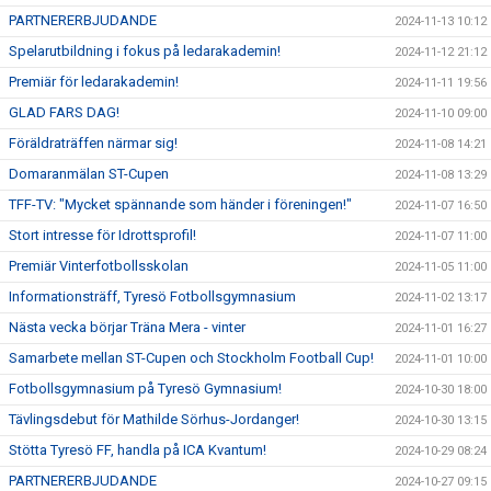
PARTNERERBJUDANDE
2024-11-13 10:12
Spelarutbildning i fokus på ledarakademin!
2024-11-12 21:12
Premiär för ledarakademin!
2024-11-11 19:56
GLAD FARS DAG!
2024-11-10 09:00
Föräldraträffen närmar sig!
2024-11-08 14:21
Domaranmälan ST-Cupen
2024-11-08 13:29
TFF-TV: "Mycket spännande som händer i föreningen!"
2024-11-07 16:50
Stort intresse för Idrottsprofil!
2024-11-07 11:00
Premiär Vinterfotbollsskolan
2024-11-05 11:00
Informationsträff, Tyresö Fotbollsgymnasium
2024-11-02 13:17
Nästa vecka börjar Träna Mera - vinter
2024-11-01 16:27
Samarbete mellan ST-Cupen och Stockholm Football Cup!
2024-11-01 10:00
Fotbollsgymnasium på Tyresö Gymnasium!
2024-10-30 18:00
Tävlingsdebut för Mathilde Sörhus-Jordanger!
2024-10-30 13:15
Stötta Tyresö FF, handla på ICA Kvantum!
2024-10-29 08:24
PARTNERERBJUDANDE
2024-10-27 09:15