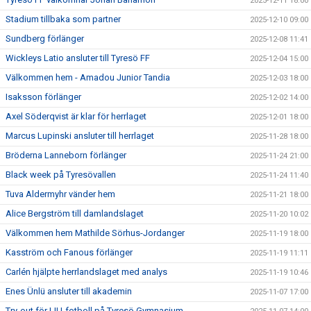
2025-12-11 18:00
Stadium tillbaka som partner
2025-12-10 09:00
Sundberg förlänger
2025-12-08 11:41
Wickleys Latio ansluter till Tyresö FF
2025-12-04 15:00
Välkommen hem - Amadou Junior Tandia
2025-12-03 18:00
Isaksson förlänger
2025-12-02 14:00
Axel Söderqvist är klar för herrlaget
2025-12-01 18:00
Marcus Lupinski ansluter till herrlaget
2025-11-28 18:00
Bröderna Lanneborn förlänger
2025-11-24 21:00
Black week på Tyresövallen
2025-11-24 11:40
Tuva Aldermyhr vänder hem
2025-11-21 18:00
Alice Bergström till damlandslaget
2025-11-20 10:02
Välkommen hem Mathilde Sörhus-Jordanger
2025-11-19 18:00
Kasström och Fanous förlänger
2025-11-19 11:11
Carlén hjälpte herrlandslaget med analys
2025-11-19 10:46
Enes Ünlü ansluter till akademin
2025-11-07 17:00
Try-out för LIU-fotboll på Tyresö Gymnasium