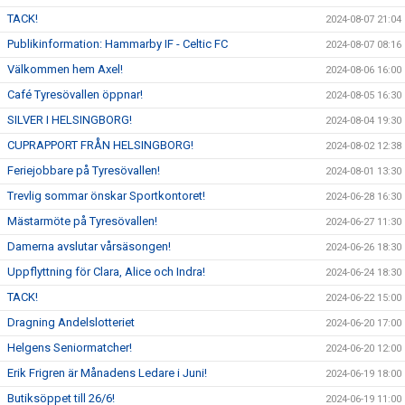
TACK!
2024-08-07 21:04
Publikinformation: Hammarby IF - Celtic FC
2024-08-07 08:16
Välkommen hem Axel!
2024-08-06 16:00
Café Tyresövallen öppnar!
2024-08-05 16:30
SILVER I HELSINGBORG!
2024-08-04 19:30
CUPRAPPORT FRÅN HELSINGBORG!
2024-08-02 12:38
Feriejobbare på Tyresövallen!
2024-08-01 13:30
Trevlig sommar önskar Sportkontoret!
2024-06-28 16:30
Mästarmöte på Tyresövallen!
2024-06-27 11:30
Damerna avslutar vårsäsongen!
2024-06-26 18:30
Uppflyttning för Clara, Alice och Indra!
2024-06-24 18:30
TACK!
2024-06-22 15:00
Dragning Andelslotteriet
2024-06-20 17:00
Helgens Seniormatcher!
2024-06-20 12:00
Erik Frigren är Månadens Ledare i Juni!
2024-06-19 18:00
Butiksöppet till 26/6!
2024-06-19 11:00