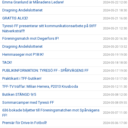
Emma Granlund är Månadens Ledare!
2024-05-22 12:00
Dragning Andelslotteriet
2024-05-21 18:30
GRATTIS ALICE!
2024-05-21 16:00
Tyresö FF presenterar sitt kommunikationsarbete på StFF
2024-05-21 12:30
Nätverksträff!
Föreningsmatch mot Degerfors IF!
2024-05-20 16:30
Dragning Andelslotteriet
2024-05-20 13:52
Hemmaseger mot P18 IK!
2024-05-19 19:00
TACK!
2024-05-18 18:00
PUBLIKINFORMATION: TYRESÖ FF - SPÅRVÄGENS FF
2024-05-17 19:00
Praktikant i TFF-butiken!
2024-05-13 17:00
TFF-TV träffar: Milian Herrera, P2013 Krusboda
2024-05-12 11:30
Butiken STÄNGD 9/5
2024-05-08 12:00
Sommarcamper med Tyresö FF
2024-05-08 09:55
636 bokade biljetter till Föreningsmatchen mot Spårvägens
2024-05-07 11:00
FF!
Premiär för Drive-In Fotboll!
2024-05-06 17:00