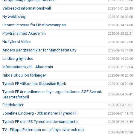
2025-10-02 18:00
Välbesökt informationskväll
2025-10-01 22:49
Ny webbshop
2025-09-26 09:00
Enormt intresse för Höstlovscampen
2025-09-24 14:00
Provträna med Akademin
2025-09-23 22:21
Nu fyller vi Vallen
2025-09-23 17:00
Anders Bengtsson klar för Manchester City
2025-09-15 14:00
Lindberg hyllades
2025-09-14 20:00
Informationskväll - Akademin
2025-09-11 12:04
Nikos Gkoulios förlänger
2025-09-10 20:00
Tyresö FF välkomnar Sebastian Björk
2025-09-08 20:00
Tyresö FF är medlemmar i nya organisationen SGF Svensk
2025-09-04 09:41
Gräsrotsfotboll
Fritidskortet
2025-09-03 10:51
Josefine Lindberg - 300 matcher i Tyresö FF
2025-09-01 11:13
Tyresö FF och IES Tyresö inleder samarbete
2025-08-29 16:49
TV - Filippa Pettersson om sitt nya avtal och om
2025-08-28 20:30