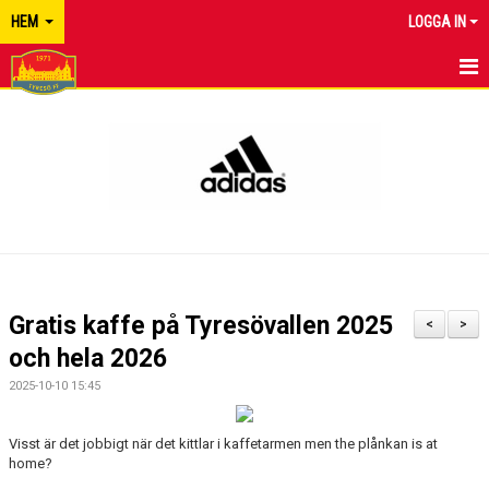
HEM
LOGGA IN
TYRESÖ FF
NYHETER
KALENDER
MATCHER
KONTAKT
Gratis kaffe på Tyresövallen 2025
<
>
och hela 2026
2025-10-10 15:45
Visst är det jobbigt när det kittlar i kaffetarmen men the plånkan is at
home?