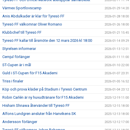
2026-02-11 11:14
Värmex Sportlovscamp
2026-01-29 14:20
Anis Abdulkader är klar för Tyresö FF
2026-01-28 18:00
Tyresö FF välkomnar Oliver Romano
2026-01-26 18:00
Klubbchef till Tyresö FF
2026-01-21 15:45
Tyresö FF kallar till årsmöte den 12 mars 2026 kl 18:00
2026-01-14 09:29
Styrelsen informerar
2026-01-13 12:51
Cernjul förlänger
2026-01-11 11:00
ST-Cupen är i mål
2026-01-10 22:00
Guld i ST-Cupen för F15 Akademi
2026-01-07 23:31
Triss i finaler
2026-01-05 16:52
Köp och prova kläder på Stadium i Tyresö Centrum
2026-01-04 23:12
Robin Carlén är ny huvudtränare för F15 Akademi
2025-12-19 11:00
Hisham Shnawa återvänder till Tyresö FF
2025-12-15 18:00
Alfons Lundgren ansluter från Hanvikens SK
2025-12-13 18:00
Andersson förlänger
2025-12-12 17:00
Tyresö FF välkomnar Johan Bahamon