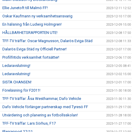
Ellie Junetoft till Malmö FF!
2023-12-11 12:52
Oskar Kaufmann ny verksamhetsansvarig
2023-12-10 17:00
En hälsning från Ludwig Holmgren!
2023-12-09 15:00
HÅLLBARHETSRAPPORTEN UTE!
2023-12-08 17:50
TFF-TV träffar: Oscar Magnusson, Dalarös Eviga Städ
2023-12-08 11:33
Dalarös Eviga Städ ny Officiell Partner!
2023-12-07 17:00
Profilfritids verksamhet fortsätter!
2023-12-06 17:00
Ledaravslutning!
2023-12-05 08:41
Ledaravslutning!
2023-12-02 15:00
SISTA CHANSEN!
2023-12-01 17:00
Föreläsning för F2011!
2023-11-30 18:00
TFF-TV träffar: Åsa Westhammar, Dafo Vehicle
2023-11-30 11:30
Dafo Vehicle förlänger partnerskap med Tyresö FF
2023-11-29 17:00
Utvärdering och planering av fotbollsskolan!
2023-11-28 18:00
TFF-TV träffar: Lars Sörhus, F17
2023-11-27 17:00
Planrapport 27/11
2023-11-27 12:50