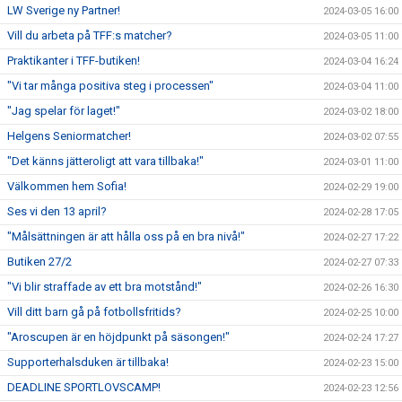
LW Sverige ny Partner!
2024-03-05 16:00
Vill du arbeta på TFF:s matcher?
2024-03-05 11:00
Praktikanter i TFF-butiken!
2024-03-04 16:24
"Vi tar många positiva steg i processen"
2024-03-04 11:00
"Jag spelar för laget!"
2024-03-02 18:00
Helgens Seniormatcher!
2024-03-02 07:55
"Det känns jätteroligt att vara tillbaka!"
2024-03-01 11:00
Välkommen hem Sofia!
2024-02-29 19:00
Ses vi den 13 april?
2024-02-28 17:05
"Målsättningen är att hålla oss på en bra nivå!"
2024-02-27 17:22
Butiken 27/2
2024-02-27 07:33
"Vi blir straffade av ett bra motstånd!"
2024-02-26 16:30
Vill ditt barn gå på fotbollsfritids?
2024-02-25 10:00
"Aroscupen är en höjdpunkt på säsongen!"
2024-02-24 17:27
Supporterhalsduken är tillbaka!
2024-02-23 15:00
DEADLINE SPORTLOVSCAMP!
2024-02-23 12:56