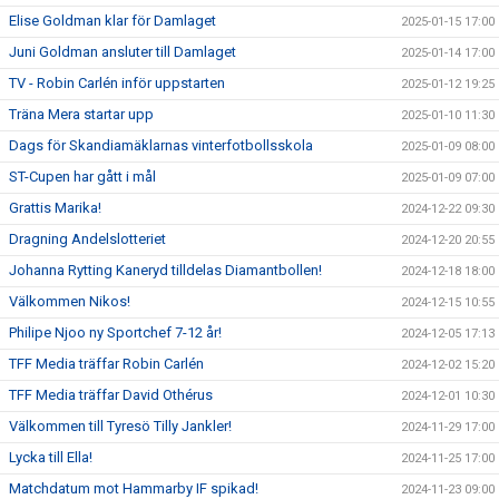
Elise Goldman klar för Damlaget
2025-01-15 17:00
Juni Goldman ansluter till Damlaget
2025-01-14 17:00
TV - Robin Carlén inför uppstarten
2025-01-12 19:25
Träna Mera startar upp
2025-01-10 11:30
Dags för Skandiamäklarnas vinterfotbollsskola
2025-01-09 08:00
ST-Cupen har gått i mål
2025-01-09 07:00
Grattis Marika!
2024-12-22 09:30
Dragning Andelslotteriet
2024-12-20 20:55
Johanna Rytting Kaneryd tilldelas Diamantbollen!
2024-12-18 18:00
Välkommen Nikos!
2024-12-15 10:55
Philipe Njoo ny Sportchef 7-12 år!
2024-12-05 17:13
TFF Media träffar Robin Carlén
2024-12-02 15:20
TFF Media träffar David Othérus
2024-12-01 10:30
Välkommen till Tyresö Tilly Jankler!
2024-11-29 17:00
Lycka till Ella!
2024-11-25 17:00
Matchdatum mot Hammarby IF spikad!
2024-11-23 09:00