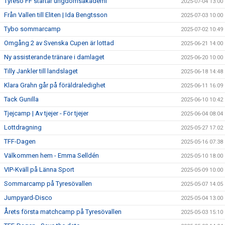
Tyresö FF startar ungdomsakademi
2025-07-04 13:00
Från Vallen till Eliten | Ida Bengtsson
2025-07-03 10:00
Tybo sommarcamp
2025-07-02 10:49
Omgång 2 av Svenska Cupen är lottad
2025-06-21 14:00
Ny assisterande tränare i damlaget
2025-06-20 10:00
Tilly Jankler till landslaget
2025-06-18 14:48
Klara Grahn går på föräldraledighet
2025-06-11 16:09
Tack Gunilla
2025-06-10 10:42
Tjejcamp | Av tjejer - För tjejer
2025-06-04 08:04
Lottdragning
2025-05-27 17:02
TFF-Dagen
2025-05-16 07:38
Välkommen hem - Emma Selldén
2025-05-10 18:00
VIP-Kväll på Länna Sport
2025-05-09 10:00
Sommarcamp på Tyresövallen
2025-05-07 14:05
Jumpyard-Disco
2025-05-04 13:00
Årets första matchcamp på Tyresövallen
2025-05-03 15:10