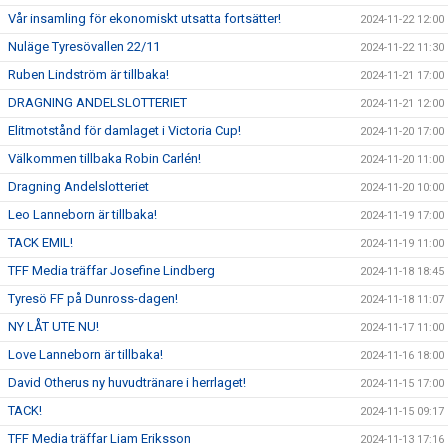
Vår insamling för ekonomiskt utsatta fortsätter!
2024-11-22 12:00
Nuläge Tyresövallen 22/11
2024-11-22 11:30
Ruben Lindström är tillbaka!
2024-11-21 17:00
DRAGNING ANDELSLOTTERIET
2024-11-21 12:00
Elitmotstånd för damlaget i Victoria Cup!
2024-11-20 17:00
Välkommen tillbaka Robin Carlén!
2024-11-20 11:00
Dragning Andelslotteriet
2024-11-20 10:00
Leo Lanneborn är tillbaka!
2024-11-19 17:00
TACK EMIL!
2024-11-19 11:00
TFF Media träffar Josefine Lindberg
2024-11-18 18:45
Tyresö FF på Dunross-dagen!
2024-11-18 11:07
NY LÅT UTE NU!
2024-11-17 11:00
Love Lanneborn är tillbaka!
2024-11-16 18:00
David Otherus ny huvudtränare i herrlaget!
2024-11-15 17:00
TACK!
2024-11-15 09:17
TFF Media träffar Liam Eriksson
2024-11-13 17:16