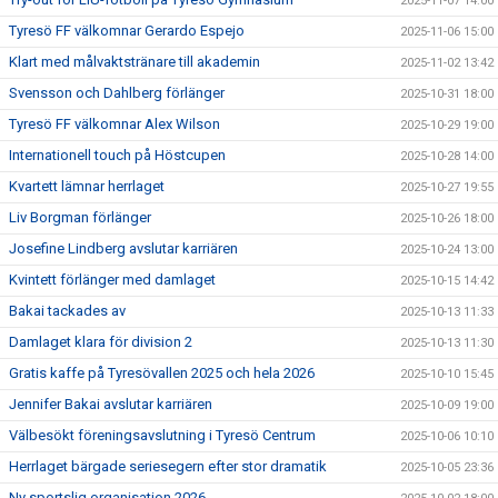
2025-11-07 14:00
Tyresö FF välkomnar Gerardo Espejo
2025-11-06 15:00
Klart med målvaktstränare till akademin
2025-11-02 13:42
Svensson och Dahlberg förlänger
2025-10-31 18:00
Tyresö FF välkomnar Alex Wilson
2025-10-29 19:00
Internationell touch på Höstcupen
2025-10-28 14:00
Kvartett lämnar herrlaget
2025-10-27 19:55
Liv Borgman förlänger
2025-10-26 18:00
Josefine Lindberg avslutar karriären
2025-10-24 13:00
Kvintett förlänger med damlaget
2025-10-15 14:42
Bakai tackades av
2025-10-13 11:33
Damlaget klara för division 2
2025-10-13 11:30
Gratis kaffe på Tyresövallen 2025 och hela 2026
2025-10-10 15:45
Jennifer Bakai avslutar karriären
2025-10-09 19:00
Välbesökt föreningsavslutning i Tyresö Centrum
2025-10-06 10:10
Herrlaget bärgade seriesegern efter stor dramatik
2025-10-05 23:36
Ny sportslig organisation 2026