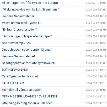
Alice Bergström, från Tyresö mot Europa!
2024-02-11 10:00
"Vi ska utvecklas och ha kul tillsammans!"
2024-02-09 17:00
Helgens Seniormatcher
2024-02-09 10:17
Valentina Wallin till Tyresö FF!
2024-02-07 20:00
"En bra första prestation!"
2024-02-07 15:08
"Jag var lugn och spelade mitt spel!"
2024-02-06 18:30
Sportlovscamp 2024!
2024-02-05 18:56
Dubbelseger i säsongspremiärerna!
2024-02-03 16:01
Helgens Seniormatcher!
2024-02-02 16:21
Säsongspremiär för Café Tyresövallen!
2024-02-01 17:08
BUTIKSINVIGNING!
2024-01-31 19:47
Café Tyresövallen öppnar!
2024-01-30 18:22
TACK FÖR ALLT!
2024-01-28 12:15
Anmälan till Vårcupen öppen!
2024-01-27 16:00
ÖPPNINGSERBJUDANDE 15% I BUTIKEN!
2024-01-26 17:30
Utbildningsbidrag för Julia Salander!
2024-01-26 11:15