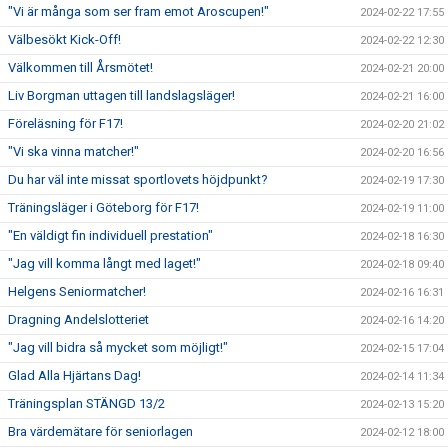
"Vi är många som ser fram emot Aroscupen!"
2024-02-22 17:55
Välbesökt Kick-Off!
2024-02-22 12:30
Välkommen till Årsmötet!
2024-02-21 20:00
Liv Borgman uttagen till landslagsläger!
2024-02-21 16:00
Föreläsning för F17!
2024-02-20 21:02
"Vi ska vinna matcher!"
2024-02-20 16:56
Du har väl inte missat sportlovets höjdpunkt?
2024-02-19 17:30
Träningsläger i Göteborg för F17!
2024-02-19 11:00
"En väldigt fin individuell prestation"
2024-02-18 16:30
"Jag vill komma långt med laget!"
2024-02-18 09:40
Helgens Seniormatcher!
2024-02-16 16:31
Dragning Andelslotteriet
2024-02-16 14:20
"Jag vill bidra så mycket som möjligt!"
2024-02-15 17:04
Glad Alla Hjärtans Dag!
2024-02-14 11:34
Träningsplan STÄNGD 13/2
2024-02-13 15:20
Bra värdemätare för seniorlagen
2024-02-12 18:00