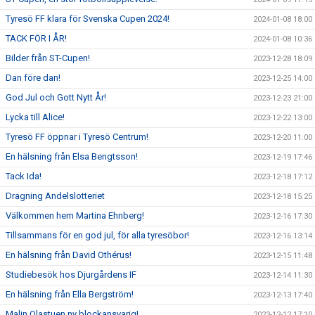
Tyresö FF klara för Svenska Cupen 2024!
2024-01-08 18:00
TACK FÖR I ÅR!
2024-01-08 10:36
Bilder från ST-Cupen!
2023-12-28 18:09
Dan före dan!
2023-12-25 14:00
God Jul och Gott Nytt År!
2023-12-23 21:00
Lycka till Alice!
2023-12-22 13:00
Tyresö FF öppnar i Tyresö Centrum!
2023-12-20 11:00
En hälsning från Elsa Bengtsson!
2023-12-19 17:46
Tack Ida!
2023-12-18 17:12
Dragning Andelslotteriet
2023-12-18 15:25
Välkommen hem Martina Ehnberg!
2023-12-16 17:30
Tillsammans för en god jul, för alla tyresöbor!
2023-12-16 13:14
En hälsning från David Othérus!
2023-12-15 11:48
Studiebesök hos Djurgårdens IF
2023-12-14 11:30
En hälsning från Ella Bergström!
2023-12-13 17:40
Malin Olastuen ny blockansvarig!
2023-12-12 17:10