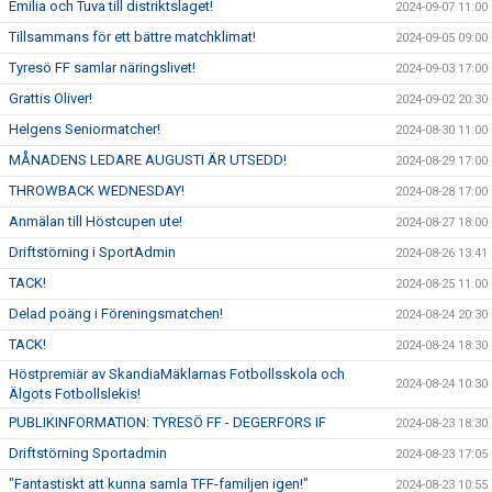
Emilia och Tuva till distriktslaget!
2024-09-07 11:00
Tillsammans för ett bättre matchklimat!
2024-09-05 09:00
Tyresö FF samlar näringslivet!
2024-09-03 17:00
Grattis Oliver!
2024-09-02 20:30
Helgens Seniormatcher!
2024-08-30 11:00
MÅNADENS LEDARE AUGUSTI ÄR UTSEDD!
2024-08-29 17:00
THROWBACK WEDNESDAY!
2024-08-28 17:00
Anmälan till Höstcupen ute!
2024-08-27 18:00
Driftstörning i SportAdmin
2024-08-26 13:41
TACK!
2024-08-25 11:00
Delad poäng i Föreningsmatchen!
2024-08-24 20:30
TACK!
2024-08-24 18:30
Höstpremiär av SkandiaMäklarnas Fotbollsskola och
2024-08-24 10:30
Älgots Fotbollslekis!
PUBLIKINFORMATION: TYRESÖ FF - DEGERFORS IF
2024-08-23 18:30
Driftstörning Sportadmin
2024-08-23 17:05
"Fantastiskt att kunna samla TFF-familjen igen!"
2024-08-23 10:55