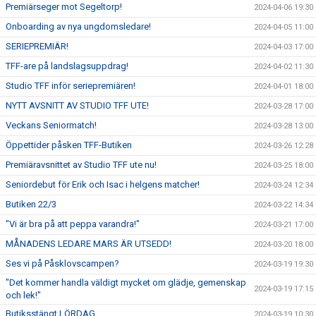
Premiärseger mot Segeltorp!
2024-04-06 19:30
Onboarding av nya ungdomsledare!
2024-04-05 11:00
SERIEPREMIÄR!
2024-04-03 17:00
TFF-are på landslagsuppdrag!
2024-04-02 11:30
Studio TFF inför seriepremiären!
2024-04-01 18:00
NYTT AVSNITT AV STUDIO TFF UTE!
2024-03-28 17:00
Veckans Seniormatch!
2024-03-28 13:00
Öppettider påsken TFF-Butiken
2024-03-26 12:28
Premiäravsnittet av Studio TFF ute nu!
2024-03-25 18:00
Seniordebut för Erik och Isac i helgens matcher!
2024-03-24 12:34
Butiken 22/3
2024-03-22 14:34
"Vi är bra på att peppa varandra!"
2024-03-21 17:00
MÅNADENS LEDARE MARS ÄR UTSEDD!
2024-03-20 18:00
Ses vi på Påsklovscampen?
2024-03-19 19:30
"Det kommer handla väldigt mycket om glädje, gemenskap
2024-03-19 17:15
och lek!"
Butiksstängt LÖRDAG
2024-03-19 10:30