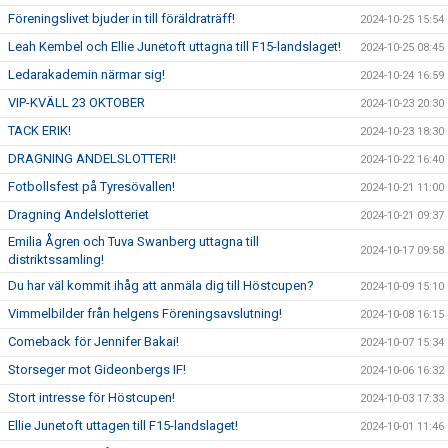
Föreningslivet bjuder in till föräldraträff!
2024-10-25 15:54
Leah Kembel och Ellie Junetoft uttagna till F15-landslaget!
2024-10-25 08:45
Ledarakademin närmar sig!
2024-10-24 16:59
VIP-KVÄLL 23 OKTOBER
2024-10-23 20:30
TACK ERIK!
2024-10-23 18:30
DRAGNING ANDELSLOTTERI!
2024-10-22 16:40
Fotbollsfest på Tyresövallen!
2024-10-21 11:00
Dragning Andelslotteriet
2024-10-21 09:37
Emilia Ågren och Tuva Swanberg uttagna till
2024-10-17 09:58
distriktssamling!
Du har väl kommit ihåg att anmäla dig till Höstcupen?
2024-10-09 15:10
Vimmelbilder från helgens Föreningsavslutning!
2024-10-08 16:15
Comeback för Jennifer Bakai!
2024-10-07 15:34
Storseger mot Gideonbergs IF!
2024-10-06 16:32
Stort intresse för Höstcupen!
2024-10-03 17:33
Ellie Junetoft uttagen till F15-landslaget!
2024-10-01 11:46