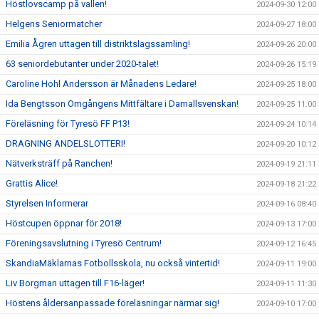
Höstlovscamp på vallen!
2024-09-30 12:00
Helgens Seniormatcher
2024-09-27 18:00
Emilia Ågren uttagen till distriktslagssamling!
2024-09-26 20:00
63 seniordebutanter under 2020-talet!
2024-09-26 15:19
Caroline Hohl Andersson är Månadens Ledare!
2024-09-25 18:00
Ida Bengtsson Omgångens Mittfältare i Damallsvenskan!
2024-09-25 11:00
Föreläsning för Tyresö FF P13!
2024-09-24 10:14
DRAGNING ANDELSLOTTERI!
2024-09-20 10:12
Nätverksträff på Ranchen!
2024-09-19 21:11
Grattis Alice!
2024-09-18 21:22
Styrelsen Informerar
2024-09-16 08:40
Höstcupen öppnar för 2018!
2024-09-13 17:00
Föreningsavslutning i Tyresö Centrum!
2024-09-12 16:45
SkandiaMäklarnas Fotbollsskola, nu också vintertid!
2024-09-11 19:00
Liv Borgman uttagen till F16-läger!
2024-09-11 11:30
Höstens åldersanpassade föreläsningar närmar sig!
2024-09-10 17:00