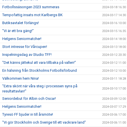
Fotbollssäsongen 2023 summeras
2024-03-18 16:30
Tempofattig insats mot Karlbergs BK
2024-03-17 14:30
Butiksavtalet förlängs!
2024-03-16 10:00
"Vi är ett bra gäng!"
2024-03-15 16:35
Helgens Seniormatcher!
2024-03-14 18:00
Stort intresse för Vårcupen!
2024-03-13 18:00
Inspelningsdag av Studio TFF!
2024-03-12 20:30
"Det känns jättekul att vara tillbaka på vallen!"
2024-03-12 11:00
En hälsning från Stockholms Fotbollsförbund
2024-03-12 10:00
Välkommen hem Nina!
2024-03-11 18:28
"Extra skönt när våra steg i processen syns på
2024-03-10 17:00
resultattavlan!"
Seniordebut för Albin och Oscar!
2024-03-09 12:00
Helgens Seniormatcher!
2024-03-07 17:29
Tyresö FF bjuder in till årsmöte!
2024-03-06 17:00
"Vi gör Stockholm och Sverige till ett vackrare land"
2024-03-06 11:00