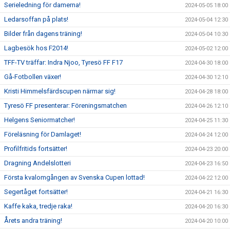
Serieledning för damerna!
2024-05-05 18:00
Ledarsoffan på plats!
2024-05-04 12:30
Bilder från dagens träning!
2024-05-04 10:30
Lagbesök hos F2014!
2024-05-02 12:00
TFF-TV träffar: Indra Njoo, Tyresö FF F17
2024-04-30 18:00
Gå-Fotbollen växer!
2024-04-30 12:10
Kristi Himmelsfärdscupen närmar sig!
2024-04-28 18:00
Tyresö FF presenterar: Föreningsmatchen
2024-04-26 12:10
Helgens Seniormatcher!
2024-04-25 11:30
Föreläsning för Damlaget!
2024-04-24 12:00
Profilfritids fortsätter!
2024-04-23 20:00
Dragning Andelslotteri
2024-04-23 16:50
Första kvalomgången av Svenska Cupen lottad!
2024-04-22 12:00
Segertåget fortsätter!
2024-04-21 16:30
Kaffe kaka, tredje raka!
2024-04-20 16:30
Årets andra träning!
2024-04-20 10:00