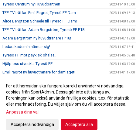
Tyresö Centrum ny Huvudpartner!
2023-11-10 16:00
TFF-TV träffar: Emil Pagrot, Tyresö FF Dam
2023-11-09 18:13
Alice Bengtzon Scheele till Tyresö FF Dam!
2023-11-08 19:00
TFF-TV träffar: Adam Bergström, Tyresö FF P18
2023-11-08 11:00
Adam Bergström ny huvudtränare i P18!
2023-11-07 19:00
Ledarakademin närmar sig!
2023-11-07 16:41
Tyresö FF mot psykisk ohälsa!
2023-11-05 09:48
Hjälp oss utveckla Tyresö FF!
2023-11-03 17:00
Emil Pagrot ny huvudtränare för damlaget!
2023-11-01 17:00
Feriejobbare på Tyresövallen!
2023-10-31 17:00
För att hemsidan ska fungera korrekt använder vi nödvändiga
Höstlovscupen!
2023-10-29 10:43
cookies från SportAdmin. Dessa går inte att stänga av.
Framtidsveckan| Investeringar i ungdomsverksamheten
Föreningen kan också använda frivilliga cookies, t.ex. för statistik
2023-10-27 17:41
eller marknadsföring. Du väljer själv om du vill acceptera dessa.
Jeppe Mauritzson ny blockansvarig!
2023-10-26 17:00
Anpassa dina val
Erik Barrulf ny blockansvarig!
2023-10-25 17:00
Philipe Njoo ny blockansvarig!
2023-10-24 17:00
Acceptera nödvändiga
Acceptera alla
Ny sportslig organisation 2024!
2023-10-23 17:00