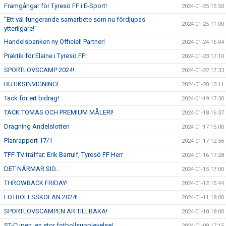
Framgångar för Tyresö FF i E-Sport!
2024-01-25 15:50
"Ett väl fungerande samarbete som nu fördjupas
2024-01-25 11:00
ytterligare!"
Handelsbanken ny Officiell Partner!
2024-01-24 16:04
Praktik för Elaine i Tyresö FF!
2024-01-23 17:10
SPORTLOVSCAMP 2024!
2024-01-22 17:33
BUTIKSINVIGNING!
2024-01-20 13:11
Tack för ert bidrag!
2024-01-19 17:30
TACK TOMAS OCH PREMIUM MÅLERI!
2024-01-18 16:37
Dragning Andelslotteri
2024-01-17 15:00
Planrapport 17/1
2024-01-17 12:56
TFF-TV träffar: Erik Barrulf, Tyresö FF Herr
2024-01-16 17:28
DET NÄRMAR SIG..
2024-01-15 17:00
THROWBACK FRIDAY!
2024-01-12 15:44
FOTBOLLSSKOLAN 2024!
2024-01-11 18:00
SPORTLOVSCAMPEN ÄR TILLBAKA!
2024-01-10 18:00
ST-Cupen, en stor fotbollsupplevelse!
2024-01-09 17:15