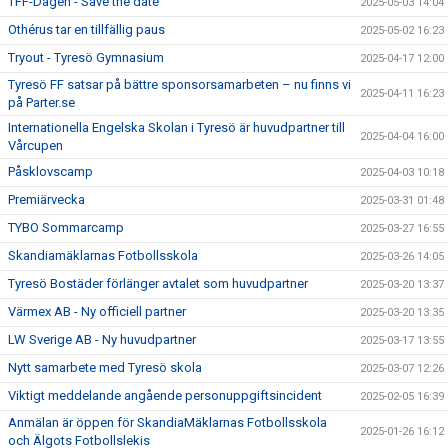
TFF-Dagen - Save the date
2025-05-03 14:04
Othérus tar en tillfällig paus
2025-05-02 16:23
Tryout - Tyresö Gymnasium
2025-04-17 12:00
Tyresö FF satsar på bättre sponsorsamarbeten – nu finns vi
2025-04-11 16:23
på Parter.se
Internationella Engelska Skolan i Tyresö är huvudpartner till
2025-04-04 16:00
Vårcupen
Påsklovscamp
2025-04-03 10:18
Premiärvecka
2025-03-31 01:48
TYBO Sommarcamp
2025-03-27 16:55
Skandiamäklarnas Fotbollsskola
2025-03-26 14:05
Tyresö Bostäder förlänger avtalet som huvudpartner
2025-03-20 13:37
Värmex AB - Ny officiell partner
2025-03-20 13:35
LW Sverige AB - Ny huvudpartner
2025-03-17 13:55
Nytt samarbete med Tyresö skola
2025-03-07 12:26
Viktigt meddelande angående personuppgiftsincident
2025-02-05 16:39
Anmälan är öppen för SkandiaMäklarnas Fotbollsskola
2025-01-26 16:12
och Älgots Fotbollslekis