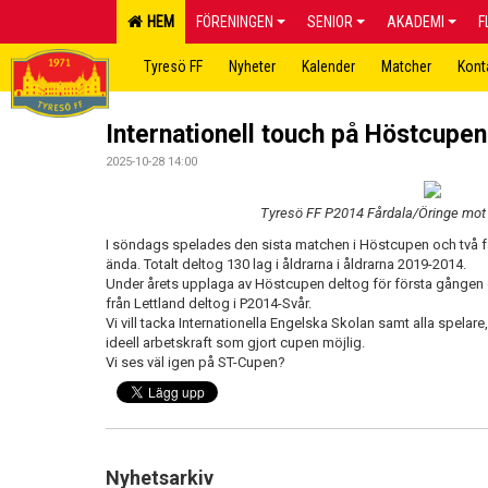
HEM
FÖRENINGEN
SENIOR
AKADEMI
F
Tyresö FF
Nyheter
Kalender
Matcher
Kont
Internationell touch på Höstcupen
2025-10-28 14:00
Tyresö FF P2014 Fårdala/Öringe mo
I söndags spelades den sista matchen i Höstcupen och två fart
ända. Totalt deltog 130 lag i åldrarna i åldrarna 2019-2014.
Under årets upplaga av Höstcupen deltog för första gången 
från Lettland deltog i P2014-Svår.
Vi vill tacka Internationella Engelska Skolan samt alla spela
ideell arbetskraft som gjort cupen möjlig.
Vi ses väl igen på ST-Cupen?
Nyhetsarkiv