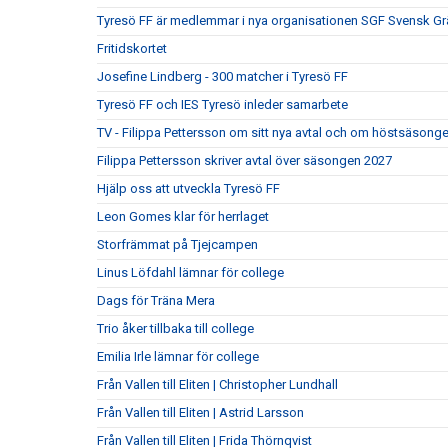
Tyresö FF är medlemmar i nya organisationen SGF Svensk Gr
Fritidskortet
Josefine Lindberg - 300 matcher i Tyresö FF
Tyresö FF och IES Tyresö inleder samarbete
TV - Filippa Pettersson om sitt nya avtal och om höstsäsong
Filippa Pettersson skriver avtal över säsongen 2027
Hjälp oss att utveckla Tyresö FF
Leon Gomes klar för herrlaget
Storfrämmat på Tjejcampen
Linus Löfdahl lämnar för college
Dags för Träna Mera
Trio åker tillbaka till college
Emilia Irle lämnar för college
Från Vallen till Eliten | Christopher Lundhall
Från Vallen till Eliten | Astrid Larsson
Från Vallen till Eliten | Frida Thörnqvist