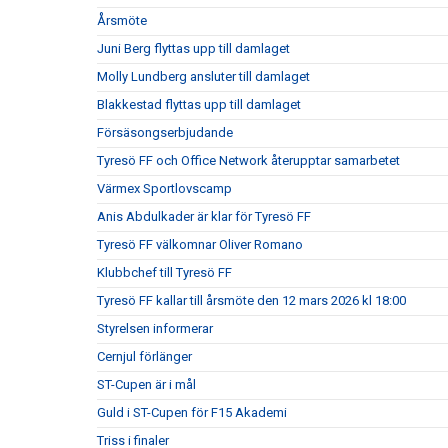
Årsmöte
Juni Berg flyttas upp till damlaget
Molly Lundberg ansluter till damlaget
Blakkestad flyttas upp till damlaget
Försäsongserbjudande
Tyresö FF och Office Network återupptar samarbetet
Värmex Sportlovscamp
Anis Abdulkader är klar för Tyresö FF
Tyresö FF välkomnar Oliver Romano
Klubbchef till Tyresö FF
Tyresö FF kallar till årsmöte den 12 mars 2026 kl 18:00
Styrelsen informerar
Cernjul förlänger
ST-Cupen är i mål
Guld i ST-Cupen för F15 Akademi
Triss i finaler