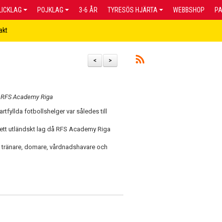
LICKLAG
POJKLAG
3-6 ÅR
TYRESÖS HJÄRTA
WEBBSHOP
P
akt
<
>
t RFS Academy Riga
fyllda fotbollshelger var således till
ett utländskt lag då RFS Academy Riga
re, tränare, domare, vårdnadshavare och