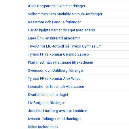
Alice Bergström till damlandslaget
Välkommen hem Mathilde Sörhus-Jordanger
Kasström och Fanous förlänger
Carlén hjälpte herrlandslaget med analys
Enes Ünlü ansluter till akademin
Try-out för LIU-fotboll på Tyresö Gymnasium
Tyresö FF välkomnar Gerardo Espejo
Klart med målvaktstränare till akademin
Svensson och Dahlberg förlänger
Tyresö FF välkomnar Alex Wilson
Internationell touch på Höstcupen
Kvartett lämnar herrlaget
Liv Borgman förlänger
Josefine Lindberg avslutar karriären
Kvintett förlänger med damlaget
Bakai tackades av