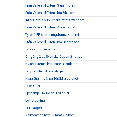
Från Vallen till Eliten | Sara Frigren
Från Vallen till Eliten | Ida Ahlbom
Inför Gothia Cup - Mats Peter Swanberg
Från Vallen till Eliten | Alice Bergström
Tyresö FF startar ungdomsakademi
Från Vallen till Eliten | Ida Bengtsson
Tybo sommarcamp
Omgång 2 av Svenska Cupen är lottad
Ny assisterande tränare i damlaget
Tilly Jankler till landslaget
Klara Grahn går på föräldraledighet
Tack Gunilla
Tjejcamp | Av tjejer - För tjejer
Lottdragning
TFF-Dagen
Välkommen hem - Emma Selldén