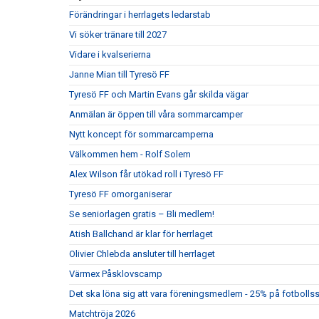
Förändringar i herrlagets ledarstab
Vi söker tränare till 2027
Vidare i kvalserierna
Janne Mian till Tyresö FF
Tyresö FF och Martin Evans går skilda vägar
Anmälan är öppen till våra sommarcamper
Nytt koncept för sommarcamperna
Välkommen hem - Rolf Solem
Alex Wilson får utökad roll i Tyresö FF
Tyresö FF omorganiserar
Se seniorlagen gratis – Bli medlem!
Atish Ballchand är klar för herrlaget
Olivier Chlebda ansluter till herrlaget
Värmex Påsklovscamp
Det ska löna sig att vara föreningsmedlem - 25% på fotbolls
Matchtröja 2026