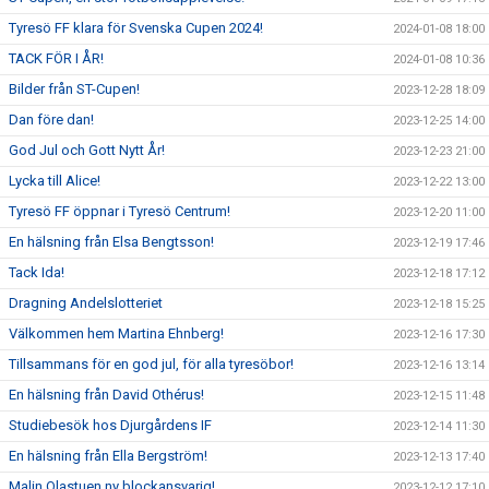
Tyresö FF klara för Svenska Cupen 2024!
2024-01-08 18:00
TACK FÖR I ÅR!
2024-01-08 10:36
Bilder från ST-Cupen!
2023-12-28 18:09
Dan före dan!
2023-12-25 14:00
God Jul och Gott Nytt År!
2023-12-23 21:00
Lycka till Alice!
2023-12-22 13:00
Tyresö FF öppnar i Tyresö Centrum!
2023-12-20 11:00
En hälsning från Elsa Bengtsson!
2023-12-19 17:46
Tack Ida!
2023-12-18 17:12
Dragning Andelslotteriet
2023-12-18 15:25
Välkommen hem Martina Ehnberg!
2023-12-16 17:30
Tillsammans för en god jul, för alla tyresöbor!
2023-12-16 13:14
En hälsning från David Othérus!
2023-12-15 11:48
Studiebesök hos Djurgårdens IF
2023-12-14 11:30
En hälsning från Ella Bergström!
2023-12-13 17:40
Malin Olastuen ny blockansvarig!
2023-12-12 17:10