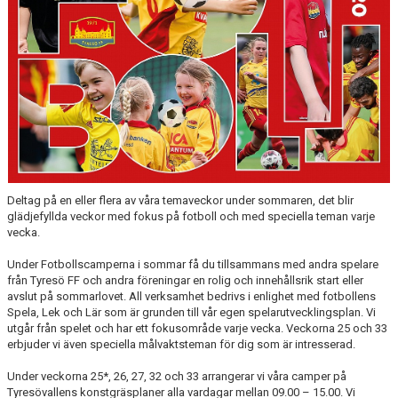
Deltag på en eller flera av våra temaveckor under sommaren, det blir
glädjefyllda veckor med fokus på fotboll och med speciella teman varje
vecka.
Under Fotbollscamperna i sommar få du tillsammans med andra spelare
från Tyresö FF och andra föreningar en rolig och innehållsrik start eller
avslut på sommarlovet. All verksamhet bedrivs i enlighet med fotbollens
Spela, Lek och Lär som är grunden till vår egen spelarutvecklingsplan. Vi
utgår från spelet och har ett fokusområde varje vecka. Veckorna 25 och 33
erbjuder vi även speciella målvaktsteman för dig som är intresserad.
Under veckorna 25*, 26, 27, 32 och 33 arrangerar vi våra camper på
Tyresövallens konstgräsplaner alla vardagar mellan 09.00 – 15.00. Vi