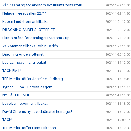
Vår insamling för ekonomiskt utsatta fortsätter!
2024-11-22 12:00
Nuläge Tyresövallen 22/11
2024-11-22 11:30
Ruben Lindström är tillbaka!
2024-11-21 17:00
DRAGNING ANDELSLOTTERIET
2024-11-21 12:00
Elitmotstånd för damlaget i Victoria Cup!
2024-11-20 17:00
Välkommen tillbaka Robin Carlén!
2024-11-20 11:00
Dragning Andelslotteriet
2024-11-20 10:00
Leo Lanneborn är tillbaka!
2024-11-19 17:00
TACK EMIL!
2024-11-19 11:00
TFF Media träffar Josefine Lindberg
2024-11-18 18:45
Tyresö FF på Dunross-dagen!
2024-11-18 11:07
NY LÅT UTE NU!
2024-11-17 11:00
Love Lanneborn är tillbaka!
2024-11-16 18:00
David Otherus ny huvudtränare i herrlaget!
2024-11-15 17:00
TACK!
2024-11-15 09:17
TFF Media träffar Liam Eriksson
2024-11-13 17:16