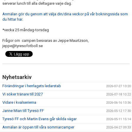
serverar lunch till alla deltagare varje dag.
Anmälan gör du genom att välja din/dina veckor på vår bokningssida som
du hittar här.
*vecka 25 måndag-torsdag
Frågor om campen besvaras av Jeppe Maurtzson,
jeppe@tyresofotboll.se
Nyhetsarkiv
Förändringar i herrlagets ledarstab
2026-07-27 13:20
Vi söker tränare till 2027
2026-07-18 10:22
Vidare i kvalserierna
2026-06-16 13:36
Janne Mian till Tyresö FF
2026-05-12 17:30
Tyresö FF och Martin Evans går skilda vägar
2026-05-11 15:14
Anmälan är öppen till våra sommarcamper
2026-04-27 09:33