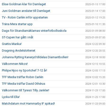
Elise Goldman klar för Damlaget
2025-01-15 17:00
Juni Goldman ansluter till Damlaget
2025-01-14 17:00
TV - Robin Carlén inför uppstarten
2025-01-12 19:25
Träna Mera startar upp
2025-01-10 11:30
Dags för Skandiamäklarnas vinterfotbollsskola
2025-01-09 08:00
ST-Cupen har gått i mål
2025-01-09 07:00
Grattis Marika!
2024-12-22 09:30
Dragning Andelslotteriet
2024-12-20 20:55
Johanna Rytting Kaneryd tilldelas Diamantbollen!
2024-12-18 18:00
Välkommen Nikos!
2024-12-15 10:55
Philipe Njoo ny Sportchef 7-12 år!
2024-12-05 17:13
TFF Media träffar Robin Carlén
2024-12-02 15:20
TFF Media träffar David Othérus
2024-12-01 10:30
Välkommen till Tyresö Tilly Jankler!
2024-11-29 17:00
Lycka till Ella!
2024-11-25 17:00
Matchdatum mot Hammarby IF spikad!
2024-11-23 09:00