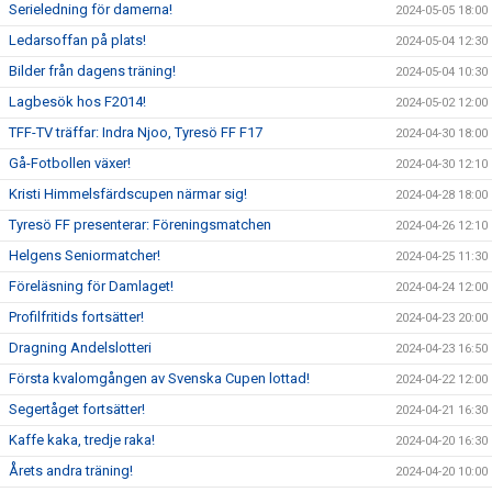
Serieledning för damerna!
2024-05-05 18:00
Ledarsoffan på plats!
2024-05-04 12:30
Bilder från dagens träning!
2024-05-04 10:30
Lagbesök hos F2014!
2024-05-02 12:00
TFF-TV träffar: Indra Njoo, Tyresö FF F17
2024-04-30 18:00
Gå-Fotbollen växer!
2024-04-30 12:10
Kristi Himmelsfärdscupen närmar sig!
2024-04-28 18:00
Tyresö FF presenterar: Föreningsmatchen
2024-04-26 12:10
Helgens Seniormatcher!
2024-04-25 11:30
Föreläsning för Damlaget!
2024-04-24 12:00
Profilfritids fortsätter!
2024-04-23 20:00
Dragning Andelslotteri
2024-04-23 16:50
Första kvalomgången av Svenska Cupen lottad!
2024-04-22 12:00
Segertåget fortsätter!
2024-04-21 16:30
Kaffe kaka, tredje raka!
2024-04-20 16:30
Årets andra träning!
2024-04-20 10:00