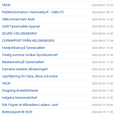
TACK!
2024-08-07 21:04
Publikinformation: Hammarby IF - Celtic FC
2024-08-07 08:16
Välkommen hem Axel!
2024-08-06 16:00
Café Tyresövallen öppnar!
2024-08-05 16:30
SILVER I HELSINGBORG!
2024-08-04 19:30
CUPRAPPORT FRÅN HELSINGBORG!
2024-08-02 12:38
Feriejobbare på Tyresövallen!
2024-08-01 13:30
Trevlig sommar önskar Sportkontoret!
2024-06-28 16:30
Mästarmöte på Tyresövallen!
2024-06-27 11:30
Damerna avslutar vårsäsongen!
2024-06-26 18:30
Uppflyttning för Clara, Alice och Indra!
2024-06-24 18:30
TACK!
2024-06-22 15:00
Dragning Andelslotteriet
2024-06-20 17:00
Helgens Seniormatcher!
2024-06-20 12:00
Erik Frigren är Månadens Ledare i Juni!
2024-06-19 18:00
Butiksöppet till 26/6!
2024-06-19 11:00