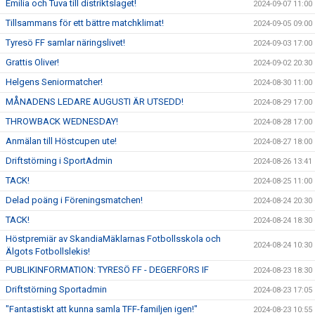
Emilia och Tuva till distriktslaget!
2024-09-07 11:00
Tillsammans för ett bättre matchklimat!
2024-09-05 09:00
Tyresö FF samlar näringslivet!
2024-09-03 17:00
Grattis Oliver!
2024-09-02 20:30
Helgens Seniormatcher!
2024-08-30 11:00
MÅNADENS LEDARE AUGUSTI ÄR UTSEDD!
2024-08-29 17:00
THROWBACK WEDNESDAY!
2024-08-28 17:00
Anmälan till Höstcupen ute!
2024-08-27 18:00
Driftstörning i SportAdmin
2024-08-26 13:41
TACK!
2024-08-25 11:00
Delad poäng i Föreningsmatchen!
2024-08-24 20:30
TACK!
2024-08-24 18:30
Höstpremiär av SkandiaMäklarnas Fotbollsskola och
2024-08-24 10:30
Älgots Fotbollslekis!
PUBLIKINFORMATION: TYRESÖ FF - DEGERFORS IF
2024-08-23 18:30
Driftstörning Sportadmin
2024-08-23 17:05
"Fantastiskt att kunna samla TFF-familjen igen!"
2024-08-23 10:55