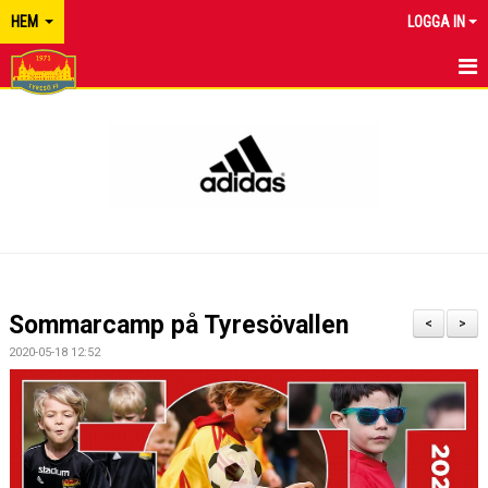
HEM
LOGGA IN
TYRESÖ FF
NYHETER
KALENDER
MATCHER
KONTAKT
Sommarcamp på Tyresövallen
<
>
2020-05-18 12:52