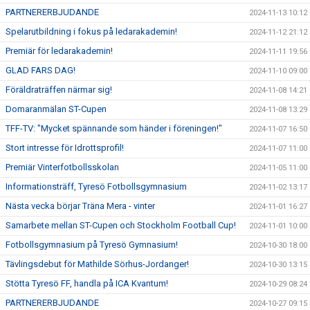
PARTNERERBJUDANDE
2024-11-13 10:12
Spelarutbildning i fokus på ledarakademin!
2024-11-12 21:12
Premiär för ledarakademin!
2024-11-11 19:56
GLAD FARS DAG!
2024-11-10 09:00
Föräldraträffen närmar sig!
2024-11-08 14:21
Domaranmälan ST-Cupen
2024-11-08 13:29
TFF-TV: "Mycket spännande som händer i föreningen!"
2024-11-07 16:50
Stort intresse för Idrottsprofil!
2024-11-07 11:00
Premiär Vinterfotbollsskolan
2024-11-05 11:00
Informationsträff, Tyresö Fotbollsgymnasium
2024-11-02 13:17
Nästa vecka börjar Träna Mera - vinter
2024-11-01 16:27
Samarbete mellan ST-Cupen och Stockholm Football Cup!
2024-11-01 10:00
Fotbollsgymnasium på Tyresö Gymnasium!
2024-10-30 18:00
Tävlingsdebut för Mathilde Sörhus-Jordanger!
2024-10-30 13:15
Stötta Tyresö FF, handla på ICA Kvantum!
2024-10-29 08:24
PARTNERERBJUDANDE
2024-10-27 09:15