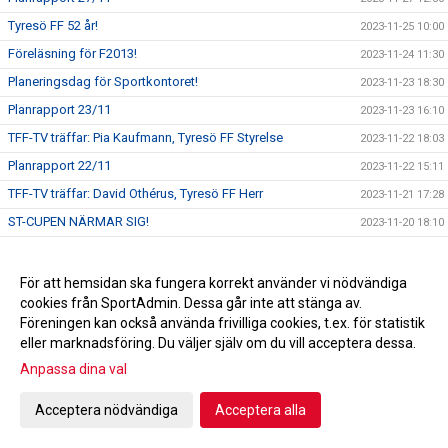
Tyresö FF 52 år!
2023-11-25 10:00
Föreläsning för F2013!
2023-11-24 11:30
Planeringsdag för Sportkontoret!
2023-11-23 18:30
Planrapport 23/11
2023-11-23 16:10
TFF-TV träffar: Pia Kaufmann, Tyresö FF Styrelse
2023-11-22 18:03
Planrapport 22/11
2023-11-22 15:11
TFF-TV träffar: David Othérus, Tyresö FF Herr
2023-11-21 17:28
ST-CUPEN NÄRMAR SIG!
2023-11-20 18:10
Ledaravslutning
2023-11-19 18:00
En rödgul jul!
2023-11-18 11:45
För att hemsidan ska fungera korrekt använder vi nödvändiga
cookies från SportAdmin. Dessa går inte att stänga av.
TACK!
2023-11-17 13:22
Föreningen kan också använda frivilliga cookies, t.ex. för statistik
Dragning Andelslotteriet
2023-11-15 13:30
eller marknadsföring. Du väljer själv om du vill acceptera dessa.
TFF-TV träffar: Emilia Åberg & Tuva Swanberg, Tyresö FF
Anpassa dina val
2023-11-14 11:12
F14
Emilia Ågren och Tuva Swanberg till distriktslagssamlingen!
2023-11-14 10:48
Acceptera nödvändiga
Acceptera alla
TFF-TV träffar: Alice Bengtzon Scheele
2023-11-11 18:55