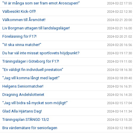
"Vi är många som ser fram emot Aroscupen!"
2024-02-22 17:55
Välbesökt Kick-Off!
2024-02-22 12:30
Välkommen till Årsmötet!
2024-02-21 20:00
Liv Borgman uttagen till landslagsläger!
2024-02-21 16:00
Föreläsning för F17!
2024-02-20 21:02
"Vi ska vinna matcher!"
2024-02-20 16:56
Du har väl inte missat sportlovets höjdpunkt?
2024-02-19 17:30
Träningsläger i Göteborg för F17!
2024-02-19 11:00
"En väldigt fin individuell prestation"
2024-02-18 16:30
"Jag vill komma långt med laget!"
2024-02-18 09:40
Helgens Seniormatcher!
2024-02-16 16:31
Dragning Andelslotteriet
2024-02-16 14:20
"Jag vill bidra så mycket som möjligt!"
2024-02-15 17:04
Glad Alla Hjärtans Dag!
2024-02-14 11:34
Träningsplan STÄNGD 13/2
2024-02-13 15:20
Bra värdemätare för seniorlagen
2024-02-12 18:00