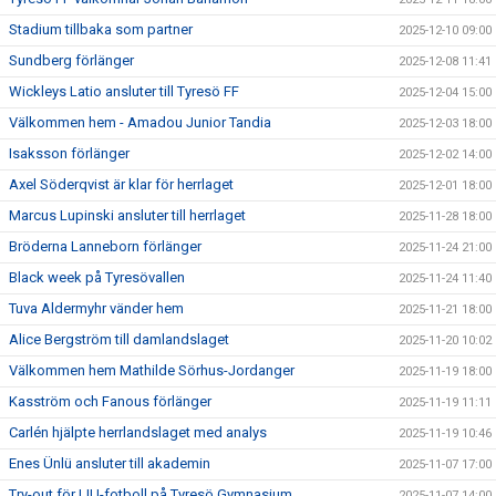
Stadium tillbaka som partner
2025-12-10 09:00
Sundberg förlänger
2025-12-08 11:41
Wickleys Latio ansluter till Tyresö FF
2025-12-04 15:00
Välkommen hem - Amadou Junior Tandia
2025-12-03 18:00
Isaksson förlänger
2025-12-02 14:00
Axel Söderqvist är klar för herrlaget
2025-12-01 18:00
Marcus Lupinski ansluter till herrlaget
2025-11-28 18:00
Bröderna Lanneborn förlänger
2025-11-24 21:00
Black week på Tyresövallen
2025-11-24 11:40
Tuva Aldermyhr vänder hem
2025-11-21 18:00
Alice Bergström till damlandslaget
2025-11-20 10:02
Välkommen hem Mathilde Sörhus-Jordanger
2025-11-19 18:00
Kasström och Fanous förlänger
2025-11-19 11:11
Carlén hjälpte herrlandslaget med analys
2025-11-19 10:46
Enes Ünlü ansluter till akademin
2025-11-07 17:00
Try-out för LIU-fotboll på Tyresö Gymnasium
2025-11-07 14:00