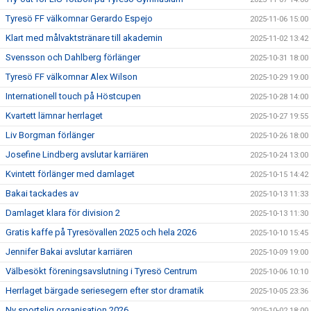
Tyresö FF välkomnar Gerardo Espejo
2025-11-06 15:00
Klart med målvaktstränare till akademin
2025-11-02 13:42
Svensson och Dahlberg förlänger
2025-10-31 18:00
Tyresö FF välkomnar Alex Wilson
2025-10-29 19:00
Internationell touch på Höstcupen
2025-10-28 14:00
Kvartett lämnar herrlaget
2025-10-27 19:55
Liv Borgman förlänger
2025-10-26 18:00
Josefine Lindberg avslutar karriären
2025-10-24 13:00
Kvintett förlänger med damlaget
2025-10-15 14:42
Bakai tackades av
2025-10-13 11:33
Damlaget klara för division 2
2025-10-13 11:30
Gratis kaffe på Tyresövallen 2025 och hela 2026
2025-10-10 15:45
Jennifer Bakai avslutar karriären
2025-10-09 19:00
Välbesökt föreningsavslutning i Tyresö Centrum
2025-10-06 10:10
Herrlaget bärgade seriesegern efter stor dramatik
2025-10-05 23:36
Ny sportslig organisation 2026
2025-10-02 18:00