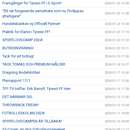
Framgångar för Tyresö FF i E-Sport!
2024-01-25 15:50
"Ett väl fungerande samarbete som nu fördjupas
2024-01-25 11:00
ytterligare!"
Handelsbanken ny Officiell Partner!
2024-01-24 16:04
Praktik för Elaine i Tyresö FF!
2024-01-23 17:10
SPORTLOVSCAMP 2024!
2024-01-22 17:33
BUTIKSINVIGNING!
2024-01-20 13:11
Tack för ert bidrag!
2024-01-19 17:30
TACK TOMAS OCH PREMIUM MÅLERI!
2024-01-18 16:37
Dragning Andelslotteri
2024-01-17 15:00
Planrapport 17/1
2024-01-17 12:56
TFF-TV träffar: Erik Barrulf, Tyresö FF Herr
2024-01-16 17:28
DET NÄRMAR SIG..
2024-01-15 17:00
THROWBACK FRIDAY!
2024-01-12 15:44
FOTBOLLSSKOLAN 2024!
2024-01-11 18:00
SPORTLOVSCAMPEN ÄR TILLBAKA!
2024-01-10 18:00
ST-Cupen, en stor fotbollsupplevelse!
2024-01-09 17:15