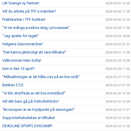
LW Sverige ny Partner!
2024-03-05 16:00
Vill du arbeta på TFF:s matcher?
2024-03-05 11:00
Praktikanter i TFF-butiken!
2024-03-04 16:24
"Vi tar många positiva steg i processen"
2024-03-04 11:00
"Jag spelar för laget!"
2024-03-02 18:00
Helgens Seniormatcher!
2024-03-02 07:55
"Det känns jätteroligt att vara tillbaka!"
2024-03-01 11:00
Välkommen hem Sofia!
2024-02-29 19:00
Ses vi den 13 april?
2024-02-28 17:05
"Målsättningen är att hålla oss på en bra nivå!"
2024-02-27 17:22
Butiken 27/2
2024-02-27 07:33
"Vi blir straffade av ett bra motstånd!"
2024-02-26 16:30
Vill ditt barn gå på fotbollsfritids?
2024-02-25 10:00
"Aroscupen är en höjdpunkt på säsongen!"
2024-02-24 17:27
Supporterhalsduken är tillbaka!
2024-02-23 15:00
DEADLINE SPORTLOVSCAMP!
2024-02-23 12:56