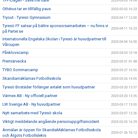
TFF-Dagen - Save the date
2025-05-03 14:04
Othérus tar en tillfällig paus
2025-05-02 16:23
Tryout - Tyresö Gymnasium
2025-04-17 12:00
Tyresö FF satsar på bättre sponsorsamarbeten – nu finns vi
2025-04-11 16:23
på Parter.se
Internationella Engelska Skolan i Tyresö är huvudpartner till
2025-04-04 16:00
Vårcupen
Påsklovscamp
2025-04-03 10:18
Premiärvecka
2025-03-31 01:48
TYBO Sommarcamp
2025-03-27 16:55
Skandiamäklarnas Fotbollsskola
2025-03-26 14:05
Tyresö Bostäder förlänger avtalet som huvudpartner
2025-03-20 13:37
Värmex AB - Ny officiell partner
2025-03-20 13:35
LW Sverige AB - Ny huvudpartner
2025-03-17 13:55
Nytt samarbete med Tyresö skola
2025-03-07 12:26
Viktigt meddelande angående personuppgiftsincident
2025-02-05 16:39
Anmälan är öppen för SkandiaMäklarnas Fotbollsskola
2025-01-26 16:12
och Älgots Fotbollslekis