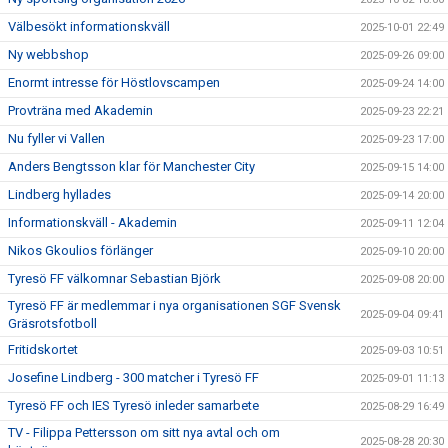
Välbesökt informationskväll
2025-10-01 22:49
Ny webbshop
2025-09-26 09:00
Enormt intresse för Höstlovscampen
2025-09-24 14:00
Provträna med Akademin
2025-09-23 22:21
Nu fyller vi Vallen
2025-09-23 17:00
Anders Bengtsson klar för Manchester City
2025-09-15 14:00
Lindberg hyllades
2025-09-14 20:00
Informationskväll - Akademin
2025-09-11 12:04
Nikos Gkoulios förlänger
2025-09-10 20:00
Tyresö FF välkomnar Sebastian Björk
2025-09-08 20:00
Tyresö FF är medlemmar i nya organisationen SGF Svensk
2025-09-04 09:41
Gräsrotsfotboll
Fritidskortet
2025-09-03 10:51
Josefine Lindberg - 300 matcher i Tyresö FF
2025-09-01 11:13
Tyresö FF och IES Tyresö inleder samarbete
2025-08-29 16:49
TV - Filippa Pettersson om sitt nya avtal och om
2025-08-28 20:30