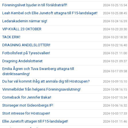
Föreningslivet bjuder in till föräldraträff!
2024-10-25 15:54
Leah Kembel och Ellie Junetoft uttagna till F15-landslaget!
2024-10-25 08:45
Ledarakademin närmar sig!
2024-10-24 16:59
VIP-KVÄLL 23 OKTOBER
2024-10-23 20:30
TACK ERIK!
2024-10-23 18:30
DRAGNING ANDELSLOTTERI!
2024-10-22 16:40
Fotbollsfest på Tyresövallen!
2024-10-21 11:00
Dragning Andelslotteriet
2024-10-21 09:37
Emilia Ågren och Tuva Swanberg uttagna till
2024-10-17 09:58
distriktssamling!
Du har väl kommit ihåg att anmäla dig till Höstcupen?
2024-10-09 15:10
Vimmelbilder från helgens Föreningsavslutning!
2024-10-08 16:15
Comeback för Jennifer Bakai!
2024-10-07 15:34
Storseger mot Gideonbergs IF!
2024-10-06 16:32
Stort intresse för Höstcupen!
2024-10-03 17:33
Ellie Junetoft uttagen till F15-landslaget!
2024-10-01 11:46