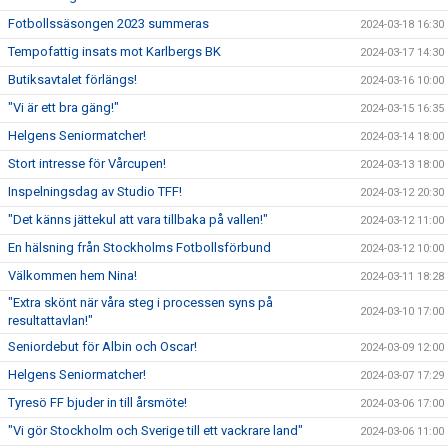
Fotbollssäsongen 2023 summeras
2024-03-18 16:30
Tempofattig insats mot Karlbergs BK
2024-03-17 14:30
Butiksavtalet förlängs!
2024-03-16 10:00
"Vi är ett bra gäng!"
2024-03-15 16:35
Helgens Seniormatcher!
2024-03-14 18:00
Stort intresse för Vårcupen!
2024-03-13 18:00
Inspelningsdag av Studio TFF!
2024-03-12 20:30
"Det känns jättekul att vara tillbaka på vallen!"
2024-03-12 11:00
En hälsning från Stockholms Fotbollsförbund
2024-03-12 10:00
Välkommen hem Nina!
2024-03-11 18:28
"Extra skönt när våra steg i processen syns på
2024-03-10 17:00
resultattavlan!"
Seniordebut för Albin och Oscar!
2024-03-09 12:00
Helgens Seniormatcher!
2024-03-07 17:29
Tyresö FF bjuder in till årsmöte!
2024-03-06 17:00
"Vi gör Stockholm och Sverige till ett vackrare land"
2024-03-06 11:00