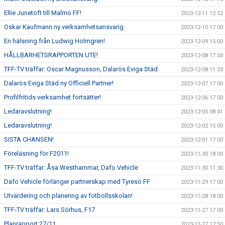
Ellie Junetoft till Malmö FF!
2023-12-11 12:52
Oskar Kaufmann ny verksamhetsansvarig
2023-12-10 17:00
En hälsning från Ludwig Holmgren!
2023-12-09 15:00
HÅLLBARHETSRAPPORTEN UTE!
2023-12-08 17:50
TFF-TV träffar: Oscar Magnusson, Dalarös Eviga Städ
2023-12-08 11:33
Dalarös Eviga Städ ny Officiell Partner!
2023-12-07 17:00
Profilfritids verksamhet fortsätter!
2023-12-06 17:00
Ledaravslutning!
2023-12-05 08:41
Ledaravslutning!
2023-12-02 15:00
SISTA CHANSEN!
2023-12-01 17:00
Föreläsning för F2011!
2023-11-30 18:00
TFF-TV träffar: Åsa Westhammar, Dafo Vehicle
2023-11-30 11:30
Dafo Vehicle förlänger partnerskap med Tyresö FF
2023-11-29 17:00
Utvärdering och planering av fotbollsskolan!
2023-11-28 18:00
TFF-TV träffar: Lars Sörhus, F17
2023-11-27 17:00
Planrapport 27/11
2023-11-27 12:50