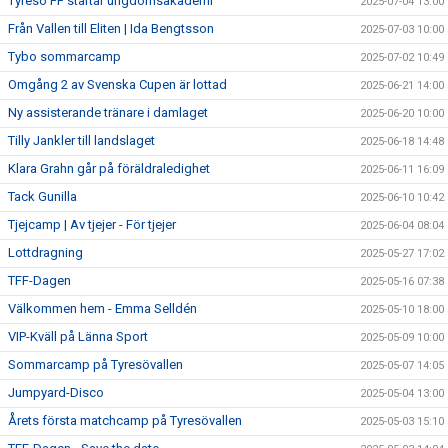
Tyresö FF startar ungdomsakademi
2025-07-04 13:00
Från Vallen till Eliten | Ida Bengtsson
2025-07-03 10:00
Tybo sommarcamp
2025-07-02 10:49
Omgång 2 av Svenska Cupen är lottad
2025-06-21 14:00
Ny assisterande tränare i damlaget
2025-06-20 10:00
Tilly Jankler till landslaget
2025-06-18 14:48
Klara Grahn går på föräldraledighet
2025-06-11 16:09
Tack Gunilla
2025-06-10 10:42
Tjejcamp | Av tjejer - För tjejer
2025-06-04 08:04
Lottdragning
2025-05-27 17:02
TFF-Dagen
2025-05-16 07:38
Välkommen hem - Emma Selldén
2025-05-10 18:00
VIP-Kväll på Länna Sport
2025-05-09 10:00
Sommarcamp på Tyresövallen
2025-05-07 14:05
Jumpyard-Disco
2025-05-04 13:00
Årets första matchcamp på Tyresövallen
2025-05-03 15:10