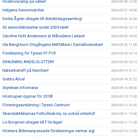
Höstlovscamp på vallen!
2024-09-30 12:00
Helgens Seniormatcher
2024-09-27 18:00
Emilia Ågren uttagen till distriktslagssamling!
2024-09-26 20:00
63 seniordebutanter under 2020-talet!
2024-09-26 15:19
Caroline Hohl Andersson är Månadens Ledare!
2024-09-25 18:00
Ida Bengtsson Omgångens Mittfältare i Damallsvenskan!
2024-09-25 11:00
Föreläsning för Tyresö FF P13!
2024-09-24 10:14
DRAGNING ANDELSLOTTERI!
2024-09-20 10:12
Nätverksträff på Ranchen!
2024-09-19 21:11
Grattis Alice!
2024-09-18 21:22
Styrelsen Informerar
2024-09-16 08:40
Höstcupen öppnar för 2018!
2024-09-13 17:00
Föreningsavslutning i Tyresö Centrum!
2024-09-12 16:45
SkandiaMäklarnas Fotbollsskola, nu också vintertid!
2024-09-11 19:00
Liv Borgman uttagen till F16-läger!
2024-09-11 11:30
Höstens åldersanpassade föreläsningar närmar sig!
2024-09-10 17:00