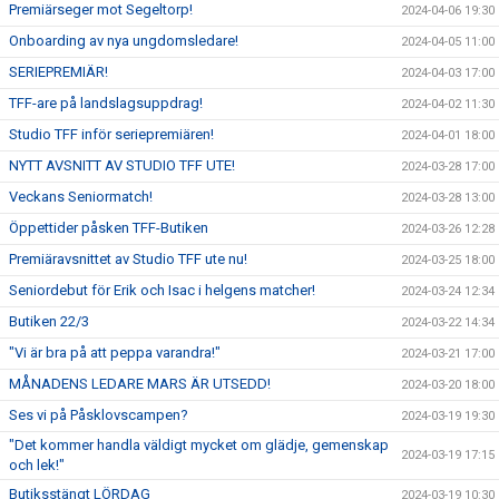
Premiärseger mot Segeltorp!
2024-04-06 19:30
Onboarding av nya ungdomsledare!
2024-04-05 11:00
SERIEPREMIÄR!
2024-04-03 17:00
TFF-are på landslagsuppdrag!
2024-04-02 11:30
Studio TFF inför seriepremiären!
2024-04-01 18:00
NYTT AVSNITT AV STUDIO TFF UTE!
2024-03-28 17:00
Veckans Seniormatch!
2024-03-28 13:00
Öppettider påsken TFF-Butiken
2024-03-26 12:28
Premiäravsnittet av Studio TFF ute nu!
2024-03-25 18:00
Seniordebut för Erik och Isac i helgens matcher!
2024-03-24 12:34
Butiken 22/3
2024-03-22 14:34
"Vi är bra på att peppa varandra!"
2024-03-21 17:00
MÅNADENS LEDARE MARS ÄR UTSEDD!
2024-03-20 18:00
Ses vi på Påsklovscampen?
2024-03-19 19:30
"Det kommer handla väldigt mycket om glädje, gemenskap
2024-03-19 17:15
och lek!"
Butiksstängt LÖRDAG
2024-03-19 10:30