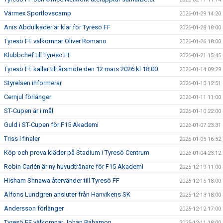
Värmex Sportlovscamp
2026-01-29 14:20
Anis Abdulkader är klar för Tyresö FF
2026-01-28 18:00
Tyresö FF välkomnar Oliver Romano
2026-01-26 18:00
Klubbchef till Tyresö FF
2026-01-21 15:45
Tyresö FF kallar till årsmöte den 12 mars 2026 kl 18:00
2026-01-14 09:29
Styrelsen informerar
2026-01-13 12:51
Cernjul förlänger
2026-01-11 11:00
ST-Cupen är i mål
2026-01-10 22:00
Guld i ST-Cupen för F15 Akademi
2026-01-07 23:31
Triss i finaler
2026-01-05 16:52
Köp och prova kläder på Stadium i Tyresö Centrum
2026-01-04 23:12
Robin Carlén är ny huvudtränare för F15 Akademi
2025-12-19 11:00
Hisham Shnawa återvänder till Tyresö FF
2025-12-15 18:00
Alfons Lundgren ansluter från Hanvikens SK
2025-12-13 18:00
Andersson förlänger
2025-12-12 17:00
Tyresö FF välkomnar Johan Bahamon
2025-12-11 18:00