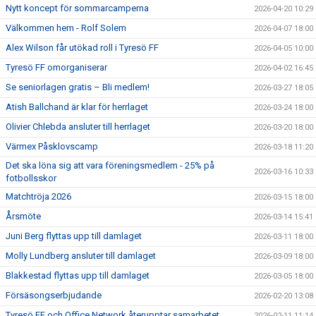
Nytt koncept för sommarcamperna
2026-04-20 10:29
Välkommen hem - Rolf Solem
2026-04-07 18:00
Alex Wilson får utökad roll i Tyresö FF
2026-04-05 10:00
Tyresö FF omorganiserar
2026-04-02 16:45
Se seniorlagen gratis – Bli medlem!
2026-03-27 18:05
Atish Ballchand är klar för herrlaget
2026-03-24 18:00
Olivier Chlebda ansluter till herrlaget
2026-03-20 18:00
Värmex Påsklovscamp
2026-03-18 11:20
Det ska löna sig att vara föreningsmedlem - 25% på
2026-03-16 10:33
fotbollsskor
Matchtröja 2026
2026-03-15 18:00
Årsmöte
2026-03-14 15:41
Juni Berg flyttas upp till damlaget
2026-03-11 18:00
Molly Lundberg ansluter till damlaget
2026-03-09 18:00
Blakkestad flyttas upp till damlaget
2026-03-05 18:00
Försäsongserbjudande
2026-02-20 13:08
Tyresö FF och Office Network återupptar samarbetet
2026-02-11 11:14