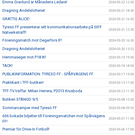
Emma Granlund är Månadens Ledare!
2024-05-22 12:00
Dragning Andelslotteriet
2024-05-21 18:30
GRATTIS ALICE!
2024-05-21 16:00
Tyresö FF presenterar sitt kommunikationsarbete på StFF
2024-05-21 12:30
Nätverksträff!
Föreningsmatch mot Degerfors IF!
2024-05-20 16:30
Dragning Andelslotteriet
2024-05-20 13:52
Hemmaseger mot P18 IK!
2024-05-19 19:00
TACK!
2024-05-18 18:00
PUBLIKINFORMATION: TYRESÖ FF - SPÅRVÄGENS FF
2024-05-17 19:00
Praktikant i TFF-butiken!
2024-05-13 17:00
TFF-TV träffar: Milian Herrera, P2013 Krusboda
2024-05-12 11:30
Butiken STÄNGD 9/5
2024-05-08 12:00
Sommarcamper med Tyresö FF
2024-05-08 09:55
636 bokade biljetter till Föreningsmatchen mot Spårvägens
2024-05-07 11:00
FF!
Premiär för Drive-In Fotboll!
2024-05-06 17:00