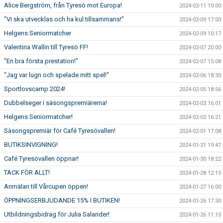
Alice Bergström, från Tyresö mot Europa!
2024-02-11 10:00
"Vi ska utvecklas och ha kul tillsammans!"
2024-02-09 17:00
Helgens Seniormatcher
2024-02-09 10:17
Valentina Wallin till Tyresö FF!
2024-02-07 20:00
"En bra första prestation!"
2024-02-07 15:08
"Jag var lugn och spelade mitt spel!"
2024-02-06 18:30
Sportlovscamp 2024!
2024-02-05 18:56
Dubbelseger i säsongspremiärerna!
2024-02-03 16:01
Helgens Seniormatcher!
2024-02-02 16:21
Säsongspremiär för Café Tyresövallen!
2024-02-01 17:08
BUTIKSINVIGNING!
2024-01-31 19:47
Café Tyresövallen öppnar!
2024-01-30 18:22
TACK FÖR ALLT!
2024-01-28 12:15
Anmälan till Vårcupen öppen!
2024-01-27 16:00
ÖPPNINGSERBJUDANDE 15% I BUTIKEN!
2024-01-26 17:30
Utbildningsbidrag för Julia Salander!
2024-01-26 11:15