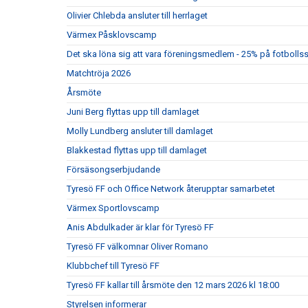
Olivier Chlebda ansluter till herrlaget
Värmex Påsklovscamp
Det ska löna sig att vara föreningsmedlem - 25% på fotbolls
Matchtröja 2026
Årsmöte
Juni Berg flyttas upp till damlaget
Molly Lundberg ansluter till damlaget
Blakkestad flyttas upp till damlaget
Försäsongserbjudande
Tyresö FF och Office Network återupptar samarbetet
Värmex Sportlovscamp
Anis Abdulkader är klar för Tyresö FF
Tyresö FF välkomnar Oliver Romano
Klubbchef till Tyresö FF
Tyresö FF kallar till årsmöte den 12 mars 2026 kl 18:00
Styrelsen informerar