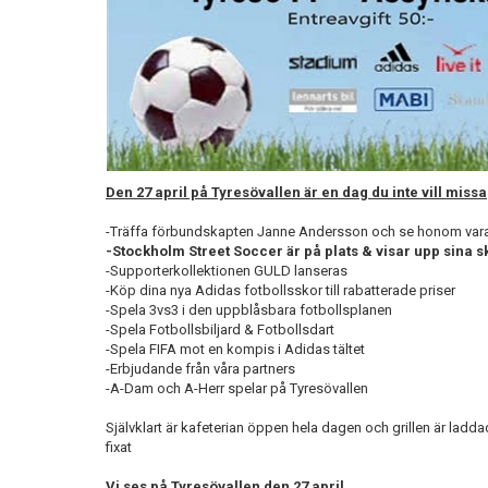
Den 27 april på Tyresövallen är en dag du inte vill missa
-Träffa förbundskapten Janne Andersson och se honom vara d
-Stockholm Street Soccer är på plats & visar upp sina sk
-Supporterkollektionen GULD lanseras
-Köp dina nya Adidas fotbollsskor till rabatterade priser
-Spela 3vs3 i den uppblåsbara fotbollsplanen
-Spela Fotbollsbiljard & Fotbollsdart
-Spela FIFA mot en kompis i Adidas tältet
-Erbjudande från våra partners
-A-Dam och A-Herr spelar på Tyresövallen
Självklart är kafeterian öppen hela dagen och grillen är laddad
fixat
Vi ses på Tyresövallen den 27 april