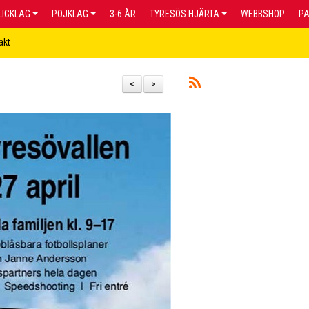
LICKLAG
POJKLAG
3-6 ÅR
TYRESÖS HJÄRTA
WEBBSHOP
P
akt
<
>