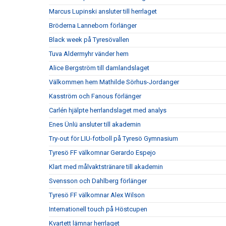
Marcus Lupinski ansluter till herrlaget
Bröderna Lanneborn förlänger
Black week på Tyresövallen
Tuva Aldermyhr vänder hem
Alice Bergström till damlandslaget
Välkommen hem Mathilde Sörhus-Jordanger
Kasström och Fanous förlänger
Carlén hjälpte herrlandslaget med analys
Enes Ünlü ansluter till akademin
Try-out för LIU-fotboll på Tyresö Gymnasium
Tyresö FF välkomnar Gerardo Espejo
Klart med målvaktstränare till akademin
Svensson och Dahlberg förlänger
Tyresö FF välkomnar Alex Wilson
Internationell touch på Höstcupen
Kvartett lämnar herrlaget