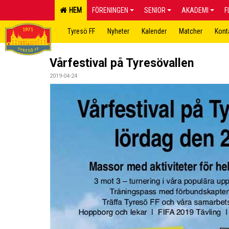
HEM
FÖRENINGEN
SENIOR
AKADEMI
F
Tyresö FF
Nyheter
Kalender
Matcher
Kont
Vårfestival på Tyresövallen
2019-04-24