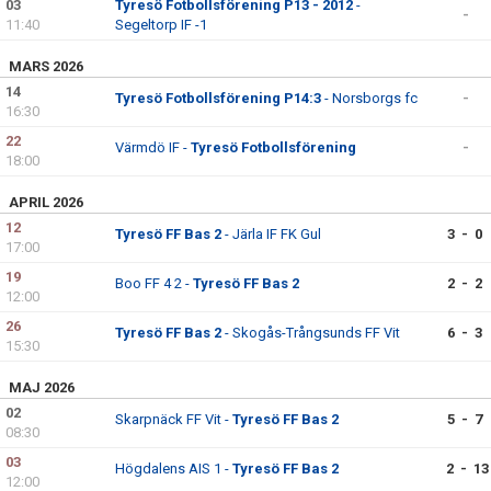
03
Tyresö Fotbollsförening P13 - 2012
-
-
11:40
Segeltorp IF -1
MARS 2026
14
Tyresö Fotbollsförening P14:3
- Norsborgs fc
-
16:30
22
Värmdö IF -
Tyresö Fotbollsförening
-
18:00
APRIL 2026
12
Tyresö FF Bas 2
- Järla IF FK Gul
3 - 0
17:00
19
Boo FF 4 2 -
Tyresö FF Bas 2
2 - 2
12:00
26
Tyresö FF Bas 2
- Skogås-Trångsunds FF Vit
6 - 3
15:30
MAJ 2026
02
Skarpnäck FF Vit -
Tyresö FF Bas 2
5 - 7
08:30
03
Högdalens AIS 1 -
Tyresö FF Bas 2
2 - 13
12:00