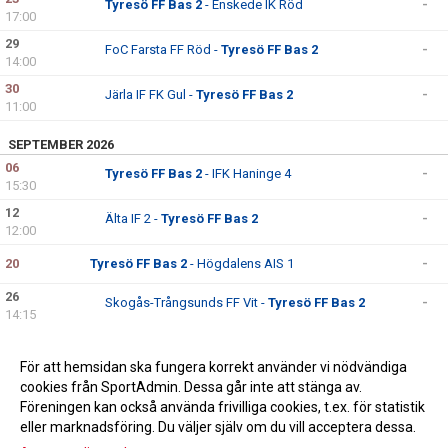
Tyresö FF Bas 2
- Enskede IK Röd
-
17:00
29
FoC Farsta FF Röd -
Tyresö FF Bas 2
-
14:00
30
Järla IF FK Gul -
Tyresö FF Bas 2
-
11:00
SEPTEMBER 2026
06
Tyresö FF Bas 2
- IFK Haninge 4
-
15:30
12
Älta IF 2 -
Tyresö FF Bas 2
-
12:00
20
Tyresö FF Bas 2
- Högdalens AIS 1
-
26
Skogås-Trångsunds FF Vit -
Tyresö FF Bas 2
-
14:15
OKTOBER 2026
För att hemsidan ska fungera korrekt använder vi nödvändiga
04
Tyresö FF Bas 2
- Boo FF 4 2
-
cookies från SportAdmin. Dessa går inte att stänga av.
15:30
Föreningen kan också använda frivilliga cookies, t.ex. för statistik
eller marknadsföring. Du väljer själv om du vill acceptera dessa.