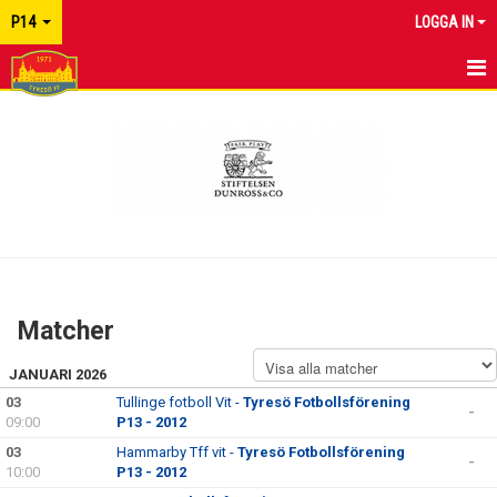
P14
LOGGA IN
HEM
NYHETER
MATCHER
KALENDER
TRUPPEN
Matcher
BILDGALLERI
JANUARI 2026
DOKUMENT
03
Tullinge fotboll Vit -
Tyresö Fotbollsförening
-
09:00
P13 - 2012
KONTAKT
03
Hammarby Tff vit -
Tyresö Fotbollsförening
-
10:00
P13 - 2012