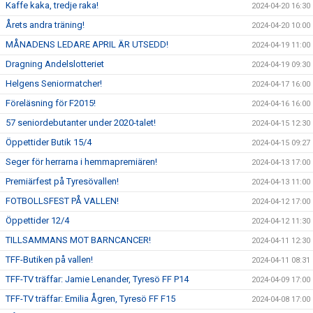
Kaffe kaka, tredje raka!
2024-04-20 16:30
Årets andra träning!
2024-04-20 10:00
MÅNADENS LEDARE APRIL ÄR UTSEDD!
2024-04-19 11:00
Dragning Andelslotteriet
2024-04-19 09:30
Helgens Seniormatcher!
2024-04-17 16:00
Föreläsning för F2015!
2024-04-16 16:00
57 seniordebutanter under 2020-talet!
2024-04-15 12:30
Öppettider Butik 15/4
2024-04-15 09:27
Seger för herrarna i hemmapremiären!
2024-04-13 17:00
Premiärfest på Tyresövallen!
2024-04-13 11:00
FOTBOLLSFEST PÅ VALLEN!
2024-04-12 17:00
Öppettider 12/4
2024-04-12 11:30
TILLSAMMANS MOT BARNCANCER!
2024-04-11 12:30
TFF-Butiken på vallen!
2024-04-11 08:31
TFF-TV träffar: Jamie Lenander, Tyresö FF P14
2024-04-09 17:00
TFF-TV träffar: Emilia Ågren, Tyresö FF F15
2024-04-08 17:00