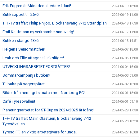
Erik Frigren är Månadens Ledare i Juni!
2024-06-19 18:00
Butiksöppet till 26/6!
2024-06-19 11:00
TFF-TV träffar: Philipe Njoo, Blockansvarig 7-12 Strandplan
2024-06-18 17:30
Emil Kaufmann ny verksamhetsansvarig!
2024-06-17 11:00
Butiken stängd 13/6
2024-06-13 14:51
Helgens Seniormatcher!
2024-06-07 18:00
Leah och Ellie uttagna till riksläger!
2024-06-05 17:00
UTVECKLINGSARBETET FORTSÄTTER!
2024-06-04 16:00
Sommarkampanj i butiken!
2024-06-03 09:00
Tillbaka på segerspåret!
2024-06-02 18:00
Bilder från herrlagets match mot Norsborg FC!
2024-06-01 18:00
Café Tyresövallen!
2024-06-01 09:10
Planeringsarbetet för ST-Cupen 2024/2025 är igång!
2024-05-29 17:30
TFF-TV träffar: Malin Olastuen, Blockansvarig 7-12
2024-05-28 18:20
Tyresövallen
Tyresö FF, en viktig arbetsgivare för unga!
2024-05-27 16:00