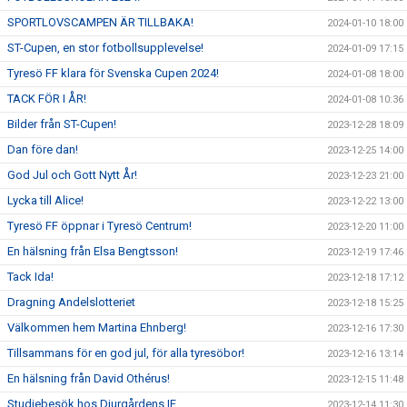
SPORTLOVSCAMPEN ÄR TILLBAKA!
2024-01-10 18:00
ST-Cupen, en stor fotbollsupplevelse!
2024-01-09 17:15
Tyresö FF klara för Svenska Cupen 2024!
2024-01-08 18:00
TACK FÖR I ÅR!
2024-01-08 10:36
Bilder från ST-Cupen!
2023-12-28 18:09
Dan före dan!
2023-12-25 14:00
God Jul och Gott Nytt År!
2023-12-23 21:00
Lycka till Alice!
2023-12-22 13:00
Tyresö FF öppnar i Tyresö Centrum!
2023-12-20 11:00
En hälsning från Elsa Bengtsson!
2023-12-19 17:46
Tack Ida!
2023-12-18 17:12
Dragning Andelslotteriet
2023-12-18 15:25
Välkommen hem Martina Ehnberg!
2023-12-16 17:30
Tillsammans för en god jul, för alla tyresöbor!
2023-12-16 13:14
En hälsning från David Othérus!
2023-12-15 11:48
Studiebesök hos Djurgårdens IF
2023-12-14 11:30