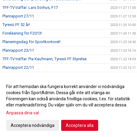
TFF-TV träffar: Lars Sörhus, F17
2023-11-27 17:00
Planrapport 27/11
2023-11-27 12:50
Tyresö FF 52 år!
2023-11-25 10:00
Föreläsning för F2013!
2023-11-24 11:30
Planeringsdag för Sportkontoret!
2023-11-23 18:30
Planrapport 23/11
2023-11-23 16:10
TFF-TV träffar: Pia Kaufmann, Tyresö FF Styrelse
2023-11-22 18:03
Planrapport 22/11
2023-11-22 15:11
TFF-TV träffar: David Othérus, Tyresö FF Herr
2023-11-21 17:28
ST-CUPEN NÄRMAR SIG!
2023-11-20 18:10
För att hemsidan ska fungera korrekt använder vi nödvändiga
cookies från SportAdmin. Dessa går inte att stänga av.
Ledaravslutning
2023-11-19 18:00
Föreningen kan också använda frivilliga cookies, t.ex. för statistik
En rödgul jul!
2023-11-18 11:45
eller marknadsföring. Du väljer själv om du vill acceptera dessa.
TACK!
2023-11-17 13:22
Anpassa dina val
Dragning Andelslotteriet
2023-11-15 13:30
Acceptera nödvändiga
Acceptera alla
TFF-TV träffar: Emilia Åberg & Tuva Swanberg, Tyresö FF
2023-11-14 11:12
F14