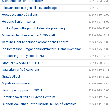
Stort intresse för Höstcupen!
2024-10-03 17:33
Ellie Junetoft uttagen till F15-landslaget!
2024-10-01 11:46
Höstlovscamp på vallen!
2024-09-30 12:00
Helgens Seniormatcher
2024-09-27 18:00
Emilia Ågren uttagen till distriktslagssamling!
2024-09-26 20:00
63 seniordebutanter under 2020-talet!
2024-09-26 15:19
Caroline Hohl Andersson är Månadens Ledare!
2024-09-25 18:00
Ida Bengtsson Omgångens Mittfältare i Damallsvenskan!
2024-09-25 11:00
Föreläsning för Tyresö FF P13!
2024-09-24 10:14
DRAGNING ANDELSLOTTERI!
2024-09-20 10:12
Nätverksträff på Ranchen!
2024-09-19 21:11
Grattis Alice!
2024-09-18 21:22
Styrelsen Informerar
2024-09-16 08:40
Höstcupen öppnar för 2018!
2024-09-13 17:00
Föreningsavslutning i Tyresö Centrum!
2024-09-12 16:45
SkandiaMäklarnas Fotbollsskola, nu också vintertid!
2024-09-11 19:00