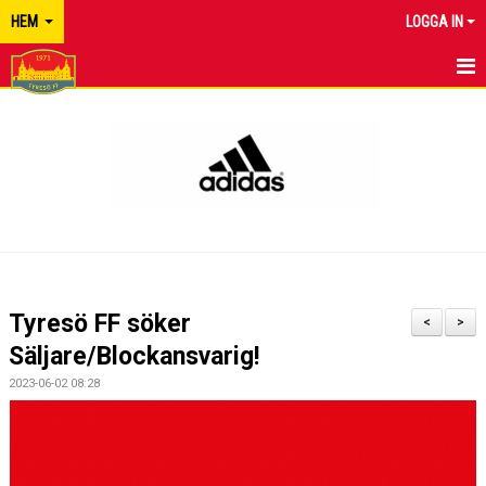
HEM
LOGGA IN
TYRESÖ FF
NYHETER
KALENDER
MATCHER
KONTAKT
Tyresö FF söker
<
>
Säljare/Blockansvarig!
2023-06-02 08:28