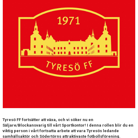
Tyresö FF fortsätter att växa, och vi söker nu en
Säljare/Blockansvarig till vårt Sportkontor! I denna rollen blir du en
viktig person i vårt fortsatta arbete att vara Tyresös ledande
samhällsaktör och Södertörns attraktivaste fotbollsförening.