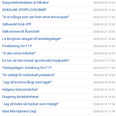
Supporterhalsduken är tillbaka!
2024-02-23 15:00
DEADLINE SPORTLOVSCAMP!
2024-02-23 12:56
"Vi är många som ser fram emot Aroscupen!"
2024-02-22 17:55
Välbesökt Kick-Off!
2024-02-22 12:30
Välkommen till Årsmötet!
2024-02-21 20:00
Liv Borgman uttagen till landslagsläger!
2024-02-21 16:00
Föreläsning för F17!
2024-02-20 21:02
"Vi ska vinna matcher!"
2024-02-20 16:56
Du har väl inte missat sportlovets höjdpunkt?
2024-02-19 17:30
Träningsläger i Göteborg för F17!
2024-02-19 11:00
"En väldigt fin individuell prestation"
2024-02-18 16:30
"Jag vill komma långt med laget!"
2024-02-18 09:40
Helgens Seniormatcher!
2024-02-16 16:31
Dragning Andelslotteriet
2024-02-16 14:20
"Jag vill bidra så mycket som möjligt!"
2024-02-15 17:04
Glad Alla Hjärtans Dag!
2024-02-14 11:34