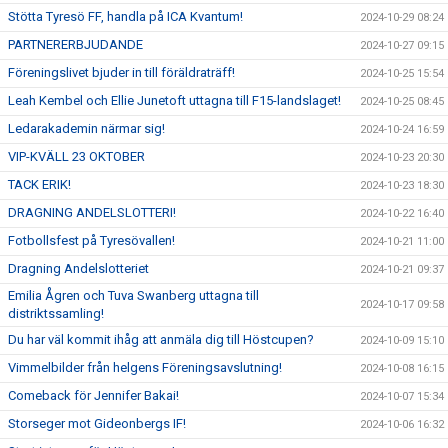
Stötta Tyresö FF, handla på ICA Kvantum!
2024-10-29 08:24
PARTNERERBJUDANDE
2024-10-27 09:15
Föreningslivet bjuder in till föräldraträff!
2024-10-25 15:54
Leah Kembel och Ellie Junetoft uttagna till F15-landslaget!
2024-10-25 08:45
Ledarakademin närmar sig!
2024-10-24 16:59
VIP-KVÄLL 23 OKTOBER
2024-10-23 20:30
TACK ERIK!
2024-10-23 18:30
DRAGNING ANDELSLOTTERI!
2024-10-22 16:40
Fotbollsfest på Tyresövallen!
2024-10-21 11:00
Dragning Andelslotteriet
2024-10-21 09:37
Emilia Ågren och Tuva Swanberg uttagna till
2024-10-17 09:58
distriktssamling!
Du har väl kommit ihåg att anmäla dig till Höstcupen?
2024-10-09 15:10
Vimmelbilder från helgens Föreningsavslutning!
2024-10-08 16:15
Comeback för Jennifer Bakai!
2024-10-07 15:34
Storseger mot Gideonbergs IF!
2024-10-06 16:32