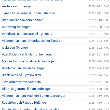
Andersson förlänger
2025-12-12 17:00
Tyresö FF välkomnar Johan Bahamon
2025-12-11 18:00
Stadium tillbaka som partner
2025-12-10 09:00
Sundberg förlänger
2025-12-08 11:41
Wickleys Latio ansluter till Tyresö FF
2025-12-04 15:00
Välkommen hem - Amadou Junior Tandia
2025-12-03 18:00
Isaksson förlänger
2025-12-02 14:00
Axel Söderqvist är klar för herrlaget
2025-12-01 18:00
Marcus Lupinski ansluter till herrlaget
2025-11-28 18:00
Bröderna Lanneborn förlänger
2025-11-24 21:00
Black week på Tyresövallen
2025-11-24 11:40
Tuva Aldermyhr vänder hem
2025-11-21 18:00
Alice Bergström till damlandslaget
2025-11-20 10:02
Välkommen hem Mathilde Sörhus-Jordanger
2025-11-19 18:00
Kasström och Fanous förlänger
2025-11-19 11:11
Carlén hjälpte herrlandslaget med analys
2025-11-19 10:46