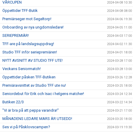
VÅRCUPEN
2024-04-08 10:30
Öppettider TFF-Butik
2024-04-08 08:00
Premiärseger mot Segeltorp!
2024-04-06 19:30
Onboarding av nya ungdomsledare!
2024-04-05 11:00
SERIEPREMIÄR!
2024-04-03 17:00
TFF-are på landslagsuppdrag!
2024-04-02 11:30
Studio TFF inför seriepremiären!
2024-04-01 18:00
NYTT AVSNITT AV STUDIO TFF UTE!
2024-03-28 17:00
Veckans Seniormatch!
2024-03-28 13:00
Öppettider påsken TFF-Butiken
2024-03-26 12:28
Premiäravsnittet av Studio TFF ute nu!
2024-03-25 18:00
Seniordebut för Erik och Isac i helgens matcher!
2024-03-24 12:34
Butiken 22/3
2024-03-22 14:34
"Vi är bra på att peppa varandra!"
2024-03-21 17:00
MÅNADENS LEDARE MARS ÄR UTSEDD!
2024-03-20 18:00
Ses vi på Påsklovscampen?
2024-03-19 19:30