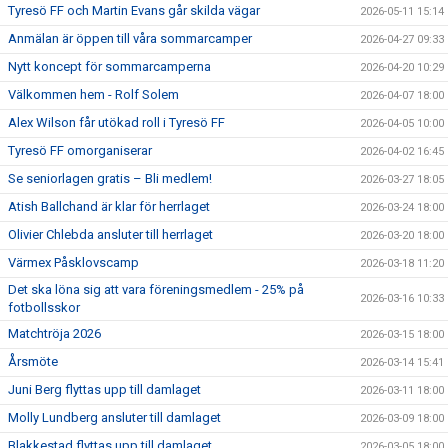
Tyresö FF och Martin Evans går skilda vägar
2026-05-11 15:14
Anmälan är öppen till våra sommarcamper
2026-04-27 09:33
Nytt koncept för sommarcamperna
2026-04-20 10:29
Välkommen hem - Rolf Solem
2026-04-07 18:00
Alex Wilson får utökad roll i Tyresö FF
2026-04-05 10:00
Tyresö FF omorganiserar
2026-04-02 16:45
Se seniorlagen gratis – Bli medlem!
2026-03-27 18:05
Atish Ballchand är klar för herrlaget
2026-03-24 18:00
Olivier Chlebda ansluter till herrlaget
2026-03-20 18:00
Värmex Påsklovscamp
2026-03-18 11:20
Det ska löna sig att vara föreningsmedlem - 25% på
2026-03-16 10:33
fotbollsskor
Matchtröja 2026
2026-03-15 18:00
Årsmöte
2026-03-14 15:41
Juni Berg flyttas upp till damlaget
2026-03-11 18:00
Molly Lundberg ansluter till damlaget
2026-03-09 18:00
Blakkestad flyttas upp till damlaget
2026-03-05 18:00