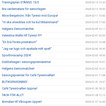
Träningsplan STÄNGD 13/2
2024-02-13 15:20
Bra värdemätare för seniorlagen
2024-02-12 18:00
Alice Bergström, från Tyresö mot Europa!
2024-02-11 10:00
"Vi ska utvecklas och ha kul tillsammans!"
2024-02-09 17:00
Helgens Seniormatcher
2024-02-09 10:17
Valentina Wallin till Tyresö FF!
2024-02-07 20:00
"En bra första prestation!"
2024-02-07 15:08
"Jag var lugn och spelade mitt spel!"
2024-02-06 18:30
Sportlovscamp 2024!
2024-02-05 18:56
Dubbelseger i säsongspremiärerna!
2024-02-03 16:01
Helgens Seniormatcher!
2024-02-02 16:21
Säsongspremiär för Café Tyresövallen!
2024-02-01 17:08
BUTIKSINVIGNING!
2024-01-31 19:47
Café Tyresövallen öppnar!
2024-01-30 18:22
TACK FÖR ALLT!
2024-01-28 12:15
Anmälan till Vårcupen öppen!
2024-01-27 16:00