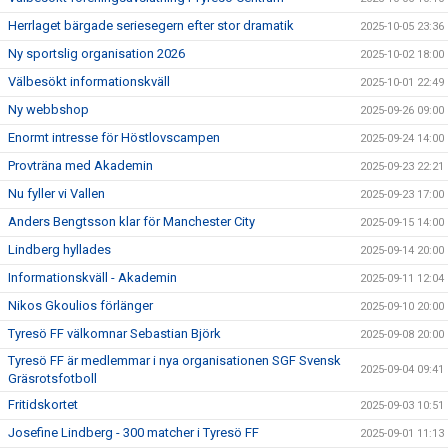
Herrlaget bärgade seriesegern efter stor dramatik
2025-10-05 23:36
Ny sportslig organisation 2026
2025-10-02 18:00
Välbesökt informationskväll
2025-10-01 22:49
Ny webbshop
2025-09-26 09:00
Enormt intresse för Höstlovscampen
2025-09-24 14:00
Provträna med Akademin
2025-09-23 22:21
Nu fyller vi Vallen
2025-09-23 17:00
Anders Bengtsson klar för Manchester City
2025-09-15 14:00
Lindberg hyllades
2025-09-14 20:00
Informationskväll - Akademin
2025-09-11 12:04
Nikos Gkoulios förlänger
2025-09-10 20:00
Tyresö FF välkomnar Sebastian Björk
2025-09-08 20:00
Tyresö FF är medlemmar i nya organisationen SGF Svensk
2025-09-04 09:41
Gräsrotsfotboll
Fritidskortet
2025-09-03 10:51
Josefine Lindberg - 300 matcher i Tyresö FF
2025-09-01 11:13