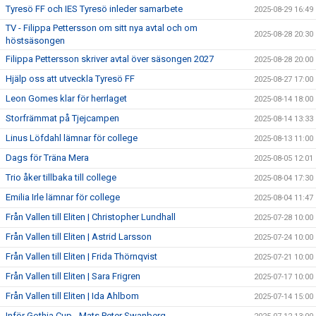
Tyresö FF och IES Tyresö inleder samarbete
2025-08-29 16:49
TV - Filippa Pettersson om sitt nya avtal och om
2025-08-28 20:30
höstsäsongen
Filippa Pettersson skriver avtal över säsongen 2027
2025-08-28 20:00
Hjälp oss att utveckla Tyresö FF
2025-08-27 17:00
Leon Gomes klar för herrlaget
2025-08-14 18:00
Storfrämmat på Tjejcampen
2025-08-14 13:33
Linus Löfdahl lämnar för college
2025-08-13 11:00
Dags för Träna Mera
2025-08-05 12:01
Trio åker tillbaka till college
2025-08-04 17:30
Emilia Irle lämnar för college
2025-08-04 11:47
Från Vallen till Eliten | Christopher Lundhall
2025-07-28 10:00
Från Vallen till Eliten | Astrid Larsson
2025-07-24 10:00
Från Vallen till Eliten | Frida Thörnqvist
2025-07-21 10:00
Från Vallen till Eliten | Sara Frigren
2025-07-17 10:00
Från Vallen till Eliten | Ida Ahlbom
2025-07-14 15:00
Inför Gothia Cup - Mats Peter Swanberg