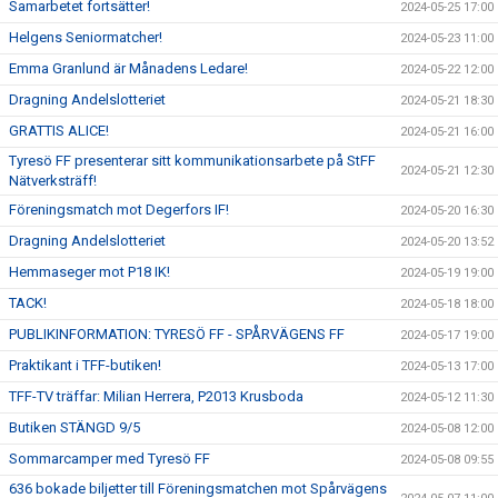
Samarbetet fortsätter!
2024-05-25 17:00
Helgens Seniormatcher!
2024-05-23 11:00
Emma Granlund är Månadens Ledare!
2024-05-22 12:00
Dragning Andelslotteriet
2024-05-21 18:30
GRATTIS ALICE!
2024-05-21 16:00
Tyresö FF presenterar sitt kommunikationsarbete på StFF
2024-05-21 12:30
Nätverksträff!
Föreningsmatch mot Degerfors IF!
2024-05-20 16:30
Dragning Andelslotteriet
2024-05-20 13:52
Hemmaseger mot P18 IK!
2024-05-19 19:00
TACK!
2024-05-18 18:00
PUBLIKINFORMATION: TYRESÖ FF - SPÅRVÄGENS FF
2024-05-17 19:00
Praktikant i TFF-butiken!
2024-05-13 17:00
TFF-TV träffar: Milian Herrera, P2013 Krusboda
2024-05-12 11:30
Butiken STÄNGD 9/5
2024-05-08 12:00
Sommarcamper med Tyresö FF
2024-05-08 09:55
636 bokade biljetter till Föreningsmatchen mot Spårvägens