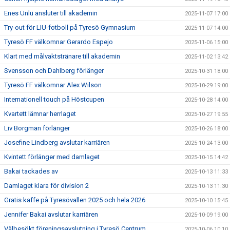
Enes Ünlü ansluter till akademin
2025-11-07 17:00
Try-out för LIU-fotboll på Tyresö Gymnasium
2025-11-07 14:00
Tyresö FF välkomnar Gerardo Espejo
2025-11-06 15:00
Klart med målvaktstränare till akademin
2025-11-02 13:42
Svensson och Dahlberg förlänger
2025-10-31 18:00
Tyresö FF välkomnar Alex Wilson
2025-10-29 19:00
Internationell touch på Höstcupen
2025-10-28 14:00
Kvartett lämnar herrlaget
2025-10-27 19:55
Liv Borgman förlänger
2025-10-26 18:00
Josefine Lindberg avslutar karriären
2025-10-24 13:00
Kvintett förlänger med damlaget
2025-10-15 14:42
Bakai tackades av
2025-10-13 11:33
Damlaget klara för division 2
2025-10-13 11:30
Gratis kaffe på Tyresövallen 2025 och hela 2026
2025-10-10 15:45
Jennifer Bakai avslutar karriären
2025-10-09 19:00
Välbesökt föreningsavslutning i Tyresö Centrum
2025-10-06 10:10