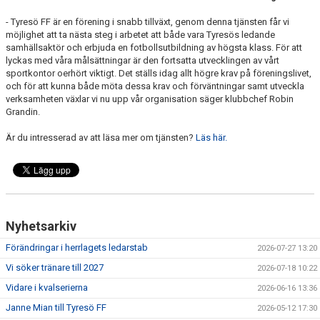
- Tyresö FF är en förening i snabb tillväxt, genom denna tjänsten får vi
möjlighet att ta nästa steg i arbetet att både vara Tyresös ledande
samhällsaktör och erbjuda en fotbollsutbildning av högsta klass. För att
lyckas med våra målsättningar är den fortsatta utvecklingen av vårt
sportkontor oerhört viktigt. Det ställs idag allt högre krav på föreningslivet,
och för att kunna både möta dessa krav och förväntningar samt utveckla
verksamheten växlar vi nu upp vår organisation säger klubbchef Robin
Grandin.
Är du intresserad av att läsa mer om tjänsten?
Läs här.
Nyhetsarkiv
Förändringar i herrlagets ledarstab
2026-07-27 13:20
Vi söker tränare till 2027
2026-07-18 10:22
Vidare i kvalserierna
2026-06-16 13:36
Janne Mian till Tyresö FF
2026-05-12 17:30