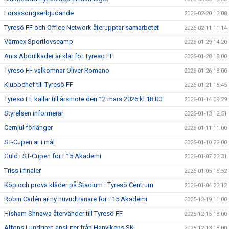
Försäsongserbjudande
2026-02-20 13:08
Tyresö FF och Office Network återupptar samarbetet
2026-02-11 11:14
Värmex Sportlovscamp
2026-01-29 14:20
Anis Abdulkader är klar för Tyresö FF
2026-01-28 18:00
Tyresö FF välkomnar Oliver Romano
2026-01-26 18:00
Klubbchef till Tyresö FF
2026-01-21 15:45
Tyresö FF kallar till årsmöte den 12 mars 2026 kl 18:00
2026-01-14 09:29
Styrelsen informerar
2026-01-13 12:51
Cernjul förlänger
2026-01-11 11:00
ST-Cupen är i mål
2026-01-10 22:00
Guld i ST-Cupen för F15 Akademi
2026-01-07 23:31
Triss i finaler
2026-01-05 16:52
Köp och prova kläder på Stadium i Tyresö Centrum
2026-01-04 23:12
Robin Carlén är ny huvudtränare för F15 Akademi
2025-12-19 11:00
Hisham Shnawa återvänder till Tyresö FF
2025-12-15 18:00
Alfons Lundgren ansluter från Hanvikens SK
2025-12-13 18:00