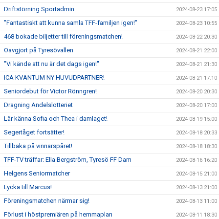
Driftstörning Sportadmin
2024-08-23 17:05
"Fantastiskt att kunna samla TFF-familjen igen!"
2024-08-23 10:55
468 bokade biljetter till föreningsmatchen!
2024-08-22 20:30
Oavgjort på Tyresövallen
2024-08-21 22:00
"Vi kände att nu är det dags igen!"
2024-08-21 21:30
ICA KVANTUM NY HUVUDPARTNER!
2024-08-21 17:10
Seniordebut för Victor Rönngren!
2024-08-20 20:30
Dragning Andelslotteriet
2024-08-20 17:00
Lär känna Sofia och Thea i damlaget!
2024-08-19 15:00
Segertåget fortsätter!
2024-08-18 20:33
Tillbaka på vinnarspåret!
2024-08-18 18:30
TFF-TV träffar: Ella Bergström, Tyresö FF Dam
2024-08-16 16:20
Helgens Seniormatcher
2024-08-15 21:00
Lycka till Marcus!
2024-08-13 21:00
Föreningsmatchen närmar sig!
2024-08-13 11:00
Förlust i höstpremiären på hemmaplan
2024-08-11 18:30