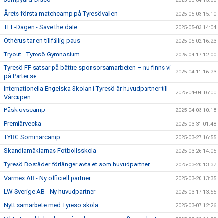
2025-05-04 13:00
Årets första matchcamp på Tyresövallen
2025-05-03 15:10
TFF-Dagen - Save the date
2025-05-03 14:04
Othérus tar en tillfällig paus
2025-05-02 16:23
Tryout - Tyresö Gymnasium
2025-04-17 12:00
Tyresö FF satsar på bättre sponsorsamarbeten – nu finns vi
2025-04-11 16:23
på Parter.se
Internationella Engelska Skolan i Tyresö är huvudpartner till
2025-04-04 16:00
Vårcupen
Påsklovscamp
2025-04-03 10:18
Premiärvecka
2025-03-31 01:48
TYBO Sommarcamp
2025-03-27 16:55
Skandiamäklarnas Fotbollsskola
2025-03-26 14:05
Tyresö Bostäder förlänger avtalet som huvudpartner
2025-03-20 13:37
Värmex AB - Ny officiell partner
2025-03-20 13:35
LW Sverige AB - Ny huvudpartner
2025-03-17 13:55
Nytt samarbete med Tyresö skola
2025-03-07 12:26