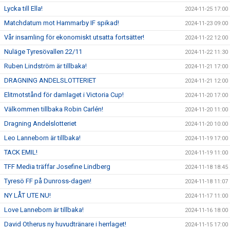
Lycka till Ella!
2024-11-25 17:00
Matchdatum mot Hammarby IF spikad!
2024-11-23 09:00
Vår insamling för ekonomiskt utsatta fortsätter!
2024-11-22 12:00
Nuläge Tyresövallen 22/11
2024-11-22 11:30
Ruben Lindström är tillbaka!
2024-11-21 17:00
DRAGNING ANDELSLOTTERIET
2024-11-21 12:00
Elitmotstånd för damlaget i Victoria Cup!
2024-11-20 17:00
Välkommen tillbaka Robin Carlén!
2024-11-20 11:00
Dragning Andelslotteriet
2024-11-20 10:00
Leo Lanneborn är tillbaka!
2024-11-19 17:00
TACK EMIL!
2024-11-19 11:00
TFF Media träffar Josefine Lindberg
2024-11-18 18:45
Tyresö FF på Dunross-dagen!
2024-11-18 11:07
NY LÅT UTE NU!
2024-11-17 11:00
Love Lanneborn är tillbaka!
2024-11-16 18:00
David Otherus ny huvudtränare i herrlaget!
2024-11-15 17:00