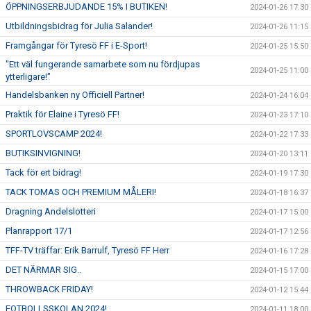
ÖPPNINGSERBJUDANDE 15% I BUTIKEN!
2024-01-26 17:30
Utbildningsbidrag för Julia Salander!
2024-01-26 11:15
Framgångar för Tyresö FF i E-Sport!
2024-01-25 15:50
"Ett väl fungerande samarbete som nu fördjupas
2024-01-25 11:00
ytterligare!"
Handelsbanken ny Officiell Partner!
2024-01-24 16:04
Praktik för Elaine i Tyresö FF!
2024-01-23 17:10
SPORTLOVSCAMP 2024!
2024-01-22 17:33
BUTIKSINVIGNING!
2024-01-20 13:11
Tack för ert bidrag!
2024-01-19 17:30
TACK TOMAS OCH PREMIUM MÅLERI!
2024-01-18 16:37
Dragning Andelslotteri
2024-01-17 15:00
Planrapport 17/1
2024-01-17 12:56
TFF-TV träffar: Erik Barrulf, Tyresö FF Herr
2024-01-16 17:28
DET NÄRMAR SIG..
2024-01-15 17:00
THROWBACK FRIDAY!
2024-01-12 15:44
FOTBOLLSSKOLAN 2024!
2024-01-11 18:00