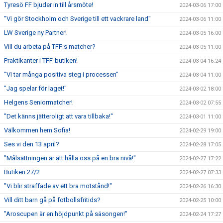
Tyresö FF bjuder in till årsmöte!
2024-03-06 17:00
"Vi gör Stockholm och Sverige till ett vackrare land"
2024-03-06 11:00
LW Sverige ny Partner!
2024-03-05 16:00
Vill du arbeta på TFF:s matcher?
2024-03-05 11:00
Praktikanter i TFF-butiken!
2024-03-04 16:24
"Vi tar många positiva steg i processen"
2024-03-04 11:00
"Jag spelar för laget!"
2024-03-02 18:00
Helgens Seniormatcher!
2024-03-02 07:55
"Det känns jätteroligt att vara tillbaka!"
2024-03-01 11:00
Välkommen hem Sofia!
2024-02-29 19:00
Ses vi den 13 april?
2024-02-28 17:05
"Målsättningen är att hålla oss på en bra nivå!"
2024-02-27 17:22
Butiken 27/2
2024-02-27 07:33
"Vi blir straffade av ett bra motstånd!"
2024-02-26 16:30
Vill ditt barn gå på fotbollsfritids?
2024-02-25 10:00
"Aroscupen är en höjdpunkt på säsongen!"
2024-02-24 17:27