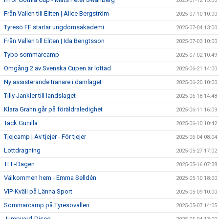
2025-07-12 13:00
Från Vallen till Eliten | Alice Bergström
2025-07-10 10:00
Tyresö FF startar ungdomsakademi
2025-07-04 13:00
Från Vallen till Eliten | Ida Bengtsson
2025-07-03 10:00
Tybo sommarcamp
2025-07-02 10:49
Omgång 2 av Svenska Cupen är lottad
2025-06-21 14:00
Ny assisterande tränare i damlaget
2025-06-20 10:00
Tilly Jankler till landslaget
2025-06-18 14:48
Klara Grahn går på föräldraledighet
2025-06-11 16:09
Tack Gunilla
2025-06-10 10:42
Tjejcamp | Av tjejer - För tjejer
2025-06-04 08:04
Lottdragning
2025-05-27 17:02
TFF-Dagen
2025-05-16 07:38
Välkommen hem - Emma Selldén
2025-05-10 18:00
VIP-Kväll på Länna Sport
2025-05-09 10:00
Sommarcamp på Tyresövallen
2025-05-07 14:05
Jumpyard-Disco