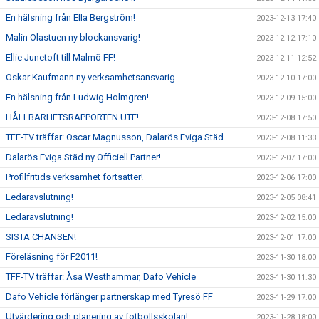
En hälsning från Ella Bergström!
2023-12-13 17:40
Malin Olastuen ny blockansvarig!
2023-12-12 17:10
Ellie Junetoft till Malmö FF!
2023-12-11 12:52
Oskar Kaufmann ny verksamhetsansvarig
2023-12-10 17:00
En hälsning från Ludwig Holmgren!
2023-12-09 15:00
HÅLLBARHETSRAPPORTEN UTE!
2023-12-08 17:50
TFF-TV träffar: Oscar Magnusson, Dalarös Eviga Städ
2023-12-08 11:33
Dalarös Eviga Städ ny Officiell Partner!
2023-12-07 17:00
Profilfritids verksamhet fortsätter!
2023-12-06 17:00
Ledaravslutning!
2023-12-05 08:41
Ledaravslutning!
2023-12-02 15:00
SISTA CHANSEN!
2023-12-01 17:00
Föreläsning för F2011!
2023-11-30 18:00
TFF-TV träffar: Åsa Westhammar, Dafo Vehicle
2023-11-30 11:30
Dafo Vehicle förlänger partnerskap med Tyresö FF
2023-11-29 17:00
Utvärdering och planering av fotbollsskolan!
2023-11-28 18:00