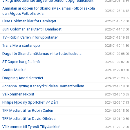
Viktigt meddelande angående personuppgiftsincident
2025-02-05 16:39
Anmälan är öppen för SkandiaMäklarnas Fotbollsskola
2025-01-26 16:12
och Älgots Fotbollslekis
Elise Goldman klar för Damlaget
2025-01-15 17:00
Juni Goldman ansluter till Damlaget
2025-01-14 17:00
TV - Robin Carlén inför uppstarten
2025-01-12 19:25
Träna Mera startar upp
2025-01-10 11:30
Dags för Skandiamäklarnas vinterfotbollsskola
2025-01-09 08:00
ST-Cupen har gått i mål
2025-01-09 07:00
Grattis Marika!
2024-12-22 09:30
Dragning Andelslotteriet
2024-12-20 20:55
Johanna Rytting Kaneryd tilldelas Diamantbollen!
2024-12-18 18:00
Välkommen Nikos!
2024-12-15 10:55
Philipe Njoo ny Sportchef 7-12 år!
2024-12-05 17:13
TFF Media träffar Robin Carlén
2024-12-02 15:20
TFF Media träffar David Othérus
2024-12-01 10:30
Välkommen till Tyresö Tilly Jankler!
2024-11-29 17:00