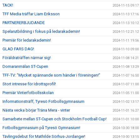
TACK!
2024-11-15 09:17
TFF Media träffar Liam Eriksson
2024-11-13 17:16
PARTNERERBJUDANDE
2024-11-13 10:12
Spelarutbildning i fokus på ledarakademin!
2024-11-12 21:12
Premiär för ledarakademin!
2024-11-11 19:56
GLAD FARS DAG!
2024-11-10 09:00
Föräldraträffen närmar sig!
2024-11-08 14:21
Domaranmälan ST-Cupen
2024-11-08 13:29
TFF-TV: "Mycket spännande som händer i föreningen!"
2024-11-07 16:50
Stort intresse för Idrottsprofil!
2024-11-07 11:00
Premiär Vinterfotbollsskolan
2024-11-05 11:00
Informationsträff, Tyresö Fotbollsgymnasium
2024-11-02 13:17
Nästa vecka börjar Träna Mera - vinter
2024-11-01 16:27
Samarbete mellan ST-Cupen och Stockholm Football Cup!
2024-11-01 10:00
Fotbollsgymnasium på Tyresö Gymnasium!
2024-10-30 18:00
Tävlingsdebut för Mathilde Sörhus-Jordanger!
2024-10-30 13:15