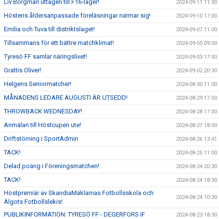
Liv Borgman uttagen till F16-läger!
2024-09-11 11:30
Höstens åldersanpassade föreläsningar närmar sig!
2024-09-10 17:00
Emilia och Tuva till distriktslaget!
2024-09-07 11:00
Tillsammans för ett bättre matchklimat!
2024-09-05 09:00
Tyresö FF samlar näringslivet!
2024-09-03 17:00
Grattis Oliver!
2024-09-02 20:30
Helgens Seniormatcher!
2024-08-30 11:00
MÅNADENS LEDARE AUGUSTI ÄR UTSEDD!
2024-08-29 17:00
THROWBACK WEDNESDAY!
2024-08-28 17:00
Anmälan till Höstcupen ute!
2024-08-27 18:00
Driftstörning i SportAdmin
2024-08-26 13:41
TACK!
2024-08-25 11:00
Delad poäng i Föreningsmatchen!
2024-08-24 20:30
TACK!
2024-08-24 18:30
Höstpremiär av SkandiaMäklarnas Fotbollsskola och
2024-08-24 10:30
Älgots Fotbollslekis!
PUBLIKINFORMATION: TYRESÖ FF - DEGERFORS IF
2024-08-23 18:30