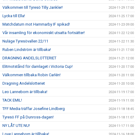
Välkommen till Tyresö Tilly Jankler!
2024-11-29 17:00
Lycka till Ella!
2024-11-25 17:00
Matchdatum mot Hammarby IF spikad!
2024-11-23 09:00
Vår insamling för ekonomiskt utsatta fortsätter!
2024-11-22 12:00
Nuläge Tyresövallen 22/11
2024-11-22 11:30
Ruben Lindström är tillbaka!
2024-11-21 17:00
DRAGNING ANDELSLOTTERIET
2024-11-21 12:00
Elitmotstånd för damlaget i Victoria Cup!
2024-11-20 17:00
Välkommen tillbaka Robin Carlén!
2024-11-20 11:00
Dragning Andelslotteriet
2024-11-20 10:00
Leo Lanneborn är tillbaka!
2024-11-19 17:00
TACK EMIL!
2024-11-19 11:00
TFF Media träffar Josefine Lindberg
2024-11-18 18:45
Tyresö FF på Dunross-dagen!
2024-11-18 11:07
NY LÅT UTE NU!
2024-11-17 11:00
Love Lanneborn är tillbaka!
2024-11-16 18:00