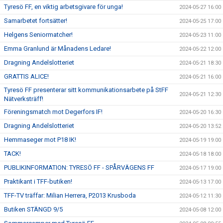
Tyresö FF, en viktig arbetsgivare för unga!
2024-05-27 16:00
Samarbetet fortsätter!
2024-05-25 17:00
Helgens Seniormatcher!
2024-05-23 11:00
Emma Granlund är Månadens Ledare!
2024-05-22 12:00
Dragning Andelslotteriet
2024-05-21 18:30
GRATTIS ALICE!
2024-05-21 16:00
Tyresö FF presenterar sitt kommunikationsarbete på StFF
2024-05-21 12:30
Nätverksträff!
Föreningsmatch mot Degerfors IF!
2024-05-20 16:30
Dragning Andelslotteriet
2024-05-20 13:52
Hemmaseger mot P18 IK!
2024-05-19 19:00
TACK!
2024-05-18 18:00
PUBLIKINFORMATION: TYRESÖ FF - SPÅRVÄGENS FF
2024-05-17 19:00
Praktikant i TFF-butiken!
2024-05-13 17:00
TFF-TV träffar: Milian Herrera, P2013 Krusboda
2024-05-12 11:30
Butiken STÄNGD 9/5
2024-05-08 12:00