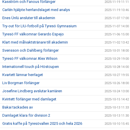
Kasström och Fanous förlänger
2025-11-19 11:11
Carlén hjälpte herrlandslaget med analys
2025-11-19 10:46
Enes Ünlü ansluter till akademin
2025-11-07 17:00
Try-out för LIU-fotboll på Tyresö Gymnasium
2025-11-07 14:00
Tyresö FF välkomnar Gerardo Espejo
2025-11-06 15:00
Klart med målvaktstränare till akademin
2025-11-02 13:42
Svensson och Dahlberg förlänger
2025-10-31 18:00
Tyresö FF välkomnar Alex Wilson
2025-10-29 19:00
Internationell touch på Höstcupen
2025-10-28 14:00
Kvartett lämnar herrlaget
2025-10-27 19:55
Liv Borgman förlänger
2025-10-26 18:00
Josefine Lindberg avslutar karriären
2025-10-24 13:00
Kvintett förlänger med damlaget
2025-10-15 14:42
Bakai tackades av
2025-10-13 11:33
Damlaget klara för division 2
2025-10-13 11:30
Gratis kaffe på Tyresövallen 2025 och hela 2026
2025-10-10 15:45