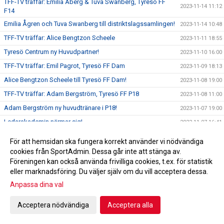
TFF-TV träffar: Emilia Åberg & Tuva Swanberg, Tyresö FF
2023-11-14 11:12
F14
Emilia Ågren och Tuva Swanberg till distriktslagssamlingen!
2023-11-14 10:48
TFF-TV träffar: Alice Bengtzon Scheele
2023-11-11 18:55
Tyresö Centrum ny Huvudpartner!
2023-11-10 16:00
TFF-TV träffar: Emil Pagrot, Tyresö FF Dam
2023-11-09 18:13
Alice Bengtzon Scheele till Tyresö FF Dam!
2023-11-08 19:00
TFF-TV träffar: Adam Bergström, Tyresö FF P18
2023-11-08 11:00
Adam Bergström ny huvudtränare i P18!
2023-11-07 19:00
Ledarakademin närmar sig!
2023-11-07 16:41
Tyresö FF mot psykisk ohälsa!
2023-11-05 09:48
För att hemsidan ska fungera korrekt använder vi nödvändiga
Hjälp oss utveckla Tyresö FF!
2023-11-03 17:00
cookies från SportAdmin. Dessa går inte att stänga av.
Föreningen kan också använda frivilliga cookies, t.ex. för statistik
Emil Pagrot ny huvudtränare för damlaget!
2023-11-01 17:00
eller marknadsföring. Du väljer själv om du vill acceptera dessa.
Feriejobbare på Tyresövallen!
2023-10-31 17:00
Anpassa dina val
Höstlovscupen!
2023-10-29 10:43
Acceptera nödvändiga
Acceptera alla
Framtidsveckan| Investeringar i ungdomsverksamheten
2023-10-27 17:41
Jeppe Mauritzson ny blockansvarig!
2023-10-26 17:00