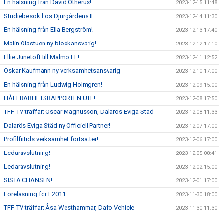
En hälsning från David Othérus!
2023-12-15 11:48
Studiebesök hos Djurgårdens IF
2023-12-14 11:30
En hälsning från Ella Bergström!
2023-12-13 17:40
Malin Olastuen ny blockansvarig!
2023-12-12 17:10
Ellie Junetoft till Malmö FF!
2023-12-11 12:52
Oskar Kaufmann ny verksamhetsansvarig
2023-12-10 17:00
En hälsning från Ludwig Holmgren!
2023-12-09 15:00
HÅLLBARHETSRAPPORTEN UTE!
2023-12-08 17:50
TFF-TV träffar: Oscar Magnusson, Dalarös Eviga Städ
2023-12-08 11:33
Dalarös Eviga Städ ny Officiell Partner!
2023-12-07 17:00
Profilfritids verksamhet fortsätter!
2023-12-06 17:00
Ledaravslutning!
2023-12-05 08:41
Ledaravslutning!
2023-12-02 15:00
SISTA CHANSEN!
2023-12-01 17:00
Föreläsning för F2011!
2023-11-30 18:00
TFF-TV träffar: Åsa Westhammar, Dafo Vehicle
2023-11-30 11:30