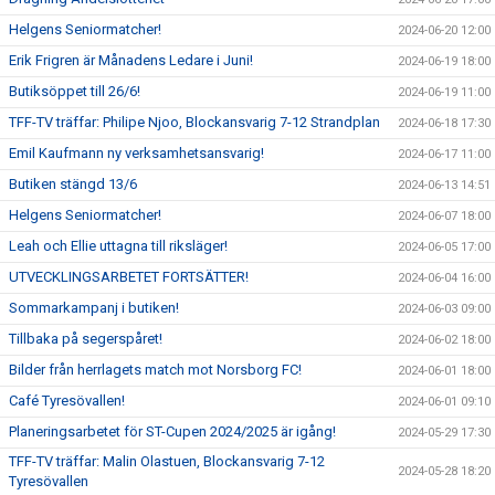
Helgens Seniormatcher!
2024-06-20 12:00
Erik Frigren är Månadens Ledare i Juni!
2024-06-19 18:00
Butiksöppet till 26/6!
2024-06-19 11:00
TFF-TV träffar: Philipe Njoo, Blockansvarig 7-12 Strandplan
2024-06-18 17:30
Emil Kaufmann ny verksamhetsansvarig!
2024-06-17 11:00
Butiken stängd 13/6
2024-06-13 14:51
Helgens Seniormatcher!
2024-06-07 18:00
Leah och Ellie uttagna till riksläger!
2024-06-05 17:00
UTVECKLINGSARBETET FORTSÄTTER!
2024-06-04 16:00
Sommarkampanj i butiken!
2024-06-03 09:00
Tillbaka på segerspåret!
2024-06-02 18:00
Bilder från herrlagets match mot Norsborg FC!
2024-06-01 18:00
Café Tyresövallen!
2024-06-01 09:10
Planeringsarbetet för ST-Cupen 2024/2025 är igång!
2024-05-29 17:30
TFF-TV träffar: Malin Olastuen, Blockansvarig 7-12
2024-05-28 18:20
Tyresövallen