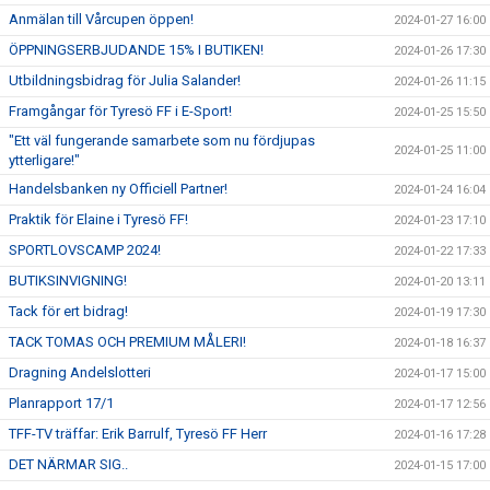
Anmälan till Vårcupen öppen!
2024-01-27 16:00
ÖPPNINGSERBJUDANDE 15% I BUTIKEN!
2024-01-26 17:30
Utbildningsbidrag för Julia Salander!
2024-01-26 11:15
Framgångar för Tyresö FF i E-Sport!
2024-01-25 15:50
"Ett väl fungerande samarbete som nu fördjupas
2024-01-25 11:00
ytterligare!"
Handelsbanken ny Officiell Partner!
2024-01-24 16:04
Praktik för Elaine i Tyresö FF!
2024-01-23 17:10
SPORTLOVSCAMP 2024!
2024-01-22 17:33
BUTIKSINVIGNING!
2024-01-20 13:11
Tack för ert bidrag!
2024-01-19 17:30
TACK TOMAS OCH PREMIUM MÅLERI!
2024-01-18 16:37
Dragning Andelslotteri
2024-01-17 15:00
Planrapport 17/1
2024-01-17 12:56
TFF-TV träffar: Erik Barrulf, Tyresö FF Herr
2024-01-16 17:28
DET NÄRMAR SIG..
2024-01-15 17:00