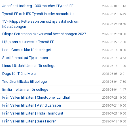
Josefine Lindberg - 300 matcher i Tyresö FF
2025-09-01 11:13
Tyresö FF och IES Tyresö inleder samarbete
2025-08-29 16:49
TV - Filippa Pettersson om sitt nya avtal och om
2025-08-28 20:30
höstsäsongen
Filippa Pettersson skriver avtal över säsongen 2027
2025-08-28 20:00
Hjälp oss att utveckla Tyresö FF
2025-08-27 17:00
Leon Gomes klar för herrlaget
2025-08-14 18:00
Storfrämmat på Tjejcampen
2025-08-14 13:33
Linus Löfdahl lämnar för college
2025-08-13 11:00
Dags för Träna Mera
2025-08-05 12:01
Trio åker tillbaka till college
2025-08-04 17:30
Emilia Irle lämnar för college
2025-08-04 11:47
Från Vallen till Eliten | Christopher Lundhall
2025-07-28 10:00
Från Vallen till Eliten | Astrid Larsson
2025-07-24 10:00
Från Vallen till Eliten | Frida Thörnqvist
2025-07-21 10:00
Från Vallen till Eliten | Sara Frigren
2025-07-17 10:00