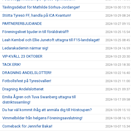
Tävlingsdebut för Mathilde Sörhus-Jordanger!
2024-10-30 13:15
Stötta Tyresö FF, handla på ICA Kvantum!
2024-10-29 08:24
PARTNERERBJUDANDE
2024-10-27 09:15
Föreningslivet bjuder in till föräldraträff!
2024-10-25 15:54
Leah Kembel och Ellie Junetoft uttagna till F15-landslaget!
2024-10-25 08:45
Ledarakademin närmar sig!
2024-10-24 16:59
VIP-KVÄLL 23 OKTOBER
2024-10-23 20:30
TACK ERIK!
2024-10-23 18:30
DRAGNING ANDELSLOTTERI!
2024-10-22 16:40
Fotbollsfest på Tyresövallen!
2024-10-21 11:00
Dragning Andelslotteriet
2024-10-21 09:37
Emilia Ågren och Tuva Swanberg uttagna till
2024-10-17 09:58
distriktssamling!
Du har väl kommit ihåg att anmäla dig till Höstcupen?
2024-10-09 15:10
Vimmelbilder från helgens Föreningsavslutning!
2024-10-08 16:15
Comeback för Jennifer Bakai!
2024-10-07 15:34