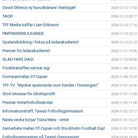
David Otherus ny huvudtränare i herrlaget!
2024-11-15 17:00
TACK!
2024-11-15 09:17
TFF Media träffar Liam Eriksson
2024-11-13 17:16
PARTNERERBJUDANDE
2024-11-13 10:12
Spelarutbildning i fokus på ledarakademin!
2024-11-12 21:12
Premiär för ledarakademin!
2024-11-11 19:56
GLAD FARS DAG!
2024-11-10 09:00
Föräldraträffen närmar sig!
2024-11-08 14:21
Domaranmälan ST-Cupen
2024-11-08 13:29
TFF-TV: "Mycket spännande som händer i föreningen!"
2024-11-07 16:50
Stort intresse för Idrottsprofil!
2024-11-07 11:00
Premiär Vinterfotbollsskolan
2024-11-05 11:00
Informationsträff, Tyresö Fotbollsgymnasium
2024-11-02 13:17
Nästa vecka börjar Träna Mera - vinter
2024-11-01 16:27
Samarbete mellan ST-Cupen och Stockholm Football Cup!
2024-11-01 10:00
Fotbollsgymnasium på Tyresö Gymnasium!
2024-10-30 18:00