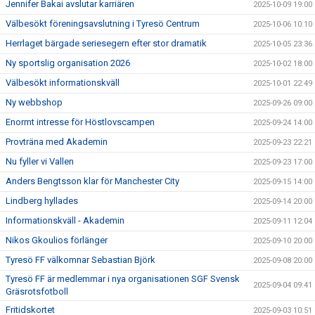
Jennifer Bakai avslutar karriären
2025-10-09 19:00
Välbesökt föreningsavslutning i Tyresö Centrum
2025-10-06 10:10
Herrlaget bärgade seriesegern efter stor dramatik
2025-10-05 23:36
Ny sportslig organisation 2026
2025-10-02 18:00
Välbesökt informationskväll
2025-10-01 22:49
Ny webbshop
2025-09-26 09:00
Enormt intresse för Höstlovscampen
2025-09-24 14:00
Provträna med Akademin
2025-09-23 22:21
Nu fyller vi Vallen
2025-09-23 17:00
Anders Bengtsson klar för Manchester City
2025-09-15 14:00
Lindberg hyllades
2025-09-14 20:00
Informationskväll - Akademin
2025-09-11 12:04
Nikos Gkoulios förlänger
2025-09-10 20:00
Tyresö FF välkomnar Sebastian Björk
2025-09-08 20:00
Tyresö FF är medlemmar i nya organisationen SGF Svensk
2025-09-04 09:41
Gräsrotsfotboll
Fritidskortet
2025-09-03 10:51