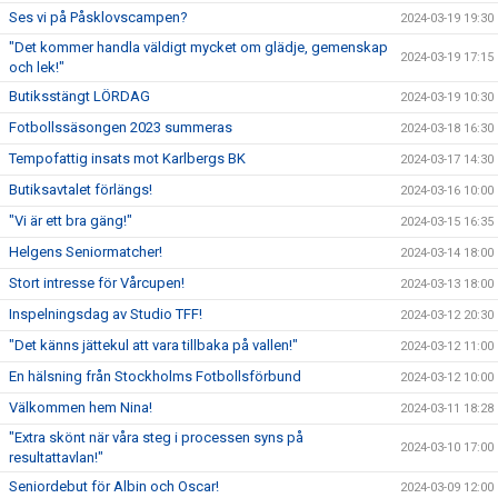
Ses vi på Påsklovscampen?
2024-03-19 19:30
"Det kommer handla väldigt mycket om glädje, gemenskap
2024-03-19 17:15
och lek!"
Butiksstängt LÖRDAG
2024-03-19 10:30
Fotbollssäsongen 2023 summeras
2024-03-18 16:30
Tempofattig insats mot Karlbergs BK
2024-03-17 14:30
Butiksavtalet förlängs!
2024-03-16 10:00
"Vi är ett bra gäng!"
2024-03-15 16:35
Helgens Seniormatcher!
2024-03-14 18:00
Stort intresse för Vårcupen!
2024-03-13 18:00
Inspelningsdag av Studio TFF!
2024-03-12 20:30
"Det känns jättekul att vara tillbaka på vallen!"
2024-03-12 11:00
En hälsning från Stockholms Fotbollsförbund
2024-03-12 10:00
Välkommen hem Nina!
2024-03-11 18:28
"Extra skönt när våra steg i processen syns på
2024-03-10 17:00
resultattavlan!"
Seniordebut för Albin och Oscar!
2024-03-09 12:00