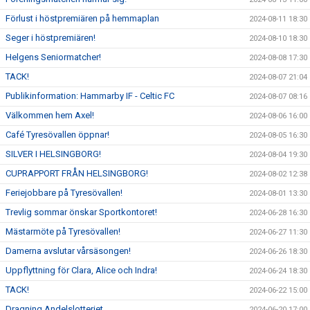
Förlust i höstpremiären på hemmaplan
2024-08-11 18:30
Seger i höstpremiären!
2024-08-10 18:30
Helgens Seniormatcher!
2024-08-08 17:30
TACK!
2024-08-07 21:04
Publikinformation: Hammarby IF - Celtic FC
2024-08-07 08:16
Välkommen hem Axel!
2024-08-06 16:00
Café Tyresövallen öppnar!
2024-08-05 16:30
SILVER I HELSINGBORG!
2024-08-04 19:30
CUPRAPPORT FRÅN HELSINGBORG!
2024-08-02 12:38
Feriejobbare på Tyresövallen!
2024-08-01 13:30
Trevlig sommar önskar Sportkontoret!
2024-06-28 16:30
Mästarmöte på Tyresövallen!
2024-06-27 11:30
Damerna avslutar vårsäsongen!
2024-06-26 18:30
Uppflyttning för Clara, Alice och Indra!
2024-06-24 18:30
TACK!
2024-06-22 15:00
Dragning Andelslotteriet
2024-06-20 17:00