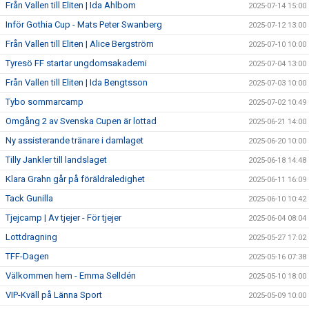
Från Vallen till Eliten | Ida Ahlbom
2025-07-14 15:00
Inför Gothia Cup - Mats Peter Swanberg
2025-07-12 13:00
Från Vallen till Eliten | Alice Bergström
2025-07-10 10:00
Tyresö FF startar ungdomsakademi
2025-07-04 13:00
Från Vallen till Eliten | Ida Bengtsson
2025-07-03 10:00
Tybo sommarcamp
2025-07-02 10:49
Omgång 2 av Svenska Cupen är lottad
2025-06-21 14:00
Ny assisterande tränare i damlaget
2025-06-20 10:00
Tilly Jankler till landslaget
2025-06-18 14:48
Klara Grahn går på föräldraledighet
2025-06-11 16:09
Tack Gunilla
2025-06-10 10:42
Tjejcamp | Av tjejer - För tjejer
2025-06-04 08:04
Lottdragning
2025-05-27 17:02
TFF-Dagen
2025-05-16 07:38
Välkommen hem - Emma Selldén
2025-05-10 18:00
VIP-Kväll på Länna Sport
2025-05-09 10:00