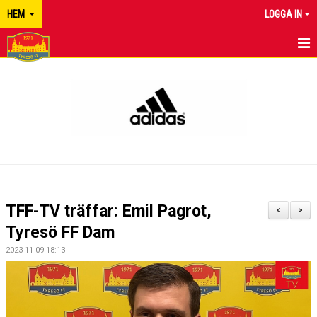
HEM
LOGGA IN
TYRESÖ FF
NYHETER
KALENDER
MATCHER
KONTAKT
TFF-TV träffar: Emil Pagrot,
<
>
Tyresö FF Dam
2023-11-09 18:13