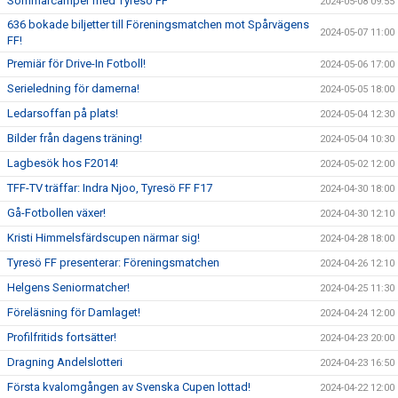
Sommarcamper med Tyresö FF
2024-05-08 09:55
636 bokade biljetter till Föreningsmatchen mot Spårvägens
2024-05-07 11:00
FF!
Premiär för Drive-In Fotboll!
2024-05-06 17:00
Serieledning för damerna!
2024-05-05 18:00
Ledarsoffan på plats!
2024-05-04 12:30
Bilder från dagens träning!
2024-05-04 10:30
Lagbesök hos F2014!
2024-05-02 12:00
TFF-TV träffar: Indra Njoo, Tyresö FF F17
2024-04-30 18:00
Gå-Fotbollen växer!
2024-04-30 12:10
Kristi Himmelsfärdscupen närmar sig!
2024-04-28 18:00
Tyresö FF presenterar: Föreningsmatchen
2024-04-26 12:10
Helgens Seniormatcher!
2024-04-25 11:30
Föreläsning för Damlaget!
2024-04-24 12:00
Profilfritids fortsätter!
2024-04-23 20:00
Dragning Andelslotteri
2024-04-23 16:50
Första kvalomgången av Svenska Cupen lottad!
2024-04-22 12:00