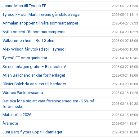
Janne Mian till Tyresö FF
2026-05-12 17:30
Tyresö FF och Martin Evans går skilda vägar
2026-05-11 15:14
Anmälan är öppen till våra sommarcamper
2026-04-27 09:33
Nytt koncept för sommarcamperna
2026-04-20 10:29
Välkommen hem - Rolf Solem
2026-04-07 18:00
Alex Wilson får utökad roll i Tyresö FF
2026-04-05 10:00
Tyresö FF omorganiserar
2026-04-02 16:45
Se seniorlagen gratis – Bli medlem!
2026-03-27 18:05
Atish Ballchand är klar för herrlaget
2026-03-24 18:00
Olivier Chlebda ansluter till herrlaget
2026-03-20 18:00
Värmex Påsklovscamp
2026-03-18 11:20
Det ska löna sig att vara föreningsmedlem - 25% på
2026-03-16 10:33
fotbollsskor
Matchtröja 2026
2026-03-15 18:00
Årsmöte
2026-03-14 15:41
Juni Berg flyttas upp till damlaget
2026-03-11 18:00