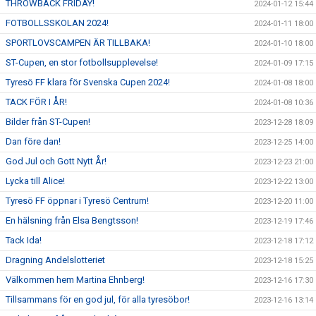
THROWBACK FRIDAY!
2024-01-12 15:44
FOTBOLLSSKOLAN 2024!
2024-01-11 18:00
SPORTLOVSCAMPEN ÄR TILLBAKA!
2024-01-10 18:00
ST-Cupen, en stor fotbollsupplevelse!
2024-01-09 17:15
Tyresö FF klara för Svenska Cupen 2024!
2024-01-08 18:00
TACK FÖR I ÅR!
2024-01-08 10:36
Bilder från ST-Cupen!
2023-12-28 18:09
Dan före dan!
2023-12-25 14:00
God Jul och Gott Nytt År!
2023-12-23 21:00
Lycka till Alice!
2023-12-22 13:00
Tyresö FF öppnar i Tyresö Centrum!
2023-12-20 11:00
En hälsning från Elsa Bengtsson!
2023-12-19 17:46
Tack Ida!
2023-12-18 17:12
Dragning Andelslotteriet
2023-12-18 15:25
Välkommen hem Martina Ehnberg!
2023-12-16 17:30
Tillsammans för en god jul, för alla tyresöbor!
2023-12-16 13:14