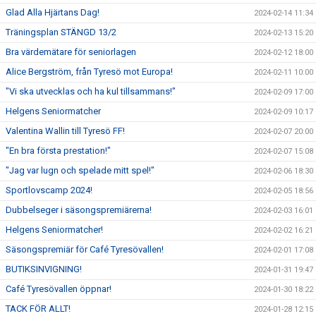
Glad Alla Hjärtans Dag!
2024-02-14 11:34
Träningsplan STÄNGD 13/2
2024-02-13 15:20
Bra värdemätare för seniorlagen
2024-02-12 18:00
Alice Bergström, från Tyresö mot Europa!
2024-02-11 10:00
"Vi ska utvecklas och ha kul tillsammans!"
2024-02-09 17:00
Helgens Seniormatcher
2024-02-09 10:17
Valentina Wallin till Tyresö FF!
2024-02-07 20:00
"En bra första prestation!"
2024-02-07 15:08
"Jag var lugn och spelade mitt spel!"
2024-02-06 18:30
Sportlovscamp 2024!
2024-02-05 18:56
Dubbelseger i säsongspremiärerna!
2024-02-03 16:01
Helgens Seniormatcher!
2024-02-02 16:21
Säsongspremiär för Café Tyresövallen!
2024-02-01 17:08
BUTIKSINVIGNING!
2024-01-31 19:47
Café Tyresövallen öppnar!
2024-01-30 18:22
TACK FÖR ALLT!
2024-01-28 12:15