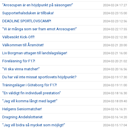
"Aroscupen är en höjdpunkt på säsongen!"
2024-02-24 17:27
Supporterhalsduken är tillbaka!
2024-02-23 15:00
DEADLINE SPORTLOVSCAMP!
2024-02-23 12:56
"Vi är många som ser fram emot Aroscupen!"
2024-02-22 17:55
Välbesökt Kick-Off!
2024-02-22 12:30
Välkommen till Årsmötet!
2024-02-21 20:00
Liv Borgman uttagen till landslagsläger!
2024-02-21 16:00
Föreläsning för F17!
2024-02-20 21:02
"Vi ska vinna matcher!"
2024-02-20 16:56
Du har väl inte missat sportlovets höjdpunkt?
2024-02-19 17:30
Träningsläger i Göteborg för F17!
2024-02-19 11:00
"En väldigt fin individuell prestation"
2024-02-18 16:30
"Jag vill komma långt med laget!"
2024-02-18 09:40
Helgens Seniormatcher!
2024-02-16 16:31
Dragning Andelslotteriet
2024-02-16 14:20
"Jag vill bidra så mycket som möjligt!"
2024-02-15 17:04