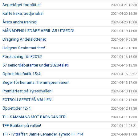
Segertåget fortsätter!
2024-04-21 16:30
Kaffe kaka, tredje raka!
2024-04-20 16:30
Årets andra träning!
2024-04-20 10:00
MÅNADENS LEDARE APRIL ÄR UTSEDD!
2024-04-19 11:00
Dragning Andelslotteriet
2024-04-19 09:30
Helgens Seniormatcher!
2024-04-17 16:00
Föreläsning för F2015!
2024-04-16 16:00
57 seniordebutanter under 2020-talet!
2024-04-15 12:30
Öppettider Butik 15/4
2024-04-15 09:27
Seger för herrarna i hemmapremiären!
2024-04-13 17:00
Premiärfest på Tyresövallen!
2024-04-13 11:00
FOTBOLLSFEST PÅ VALLEN!
2024-04-12 17:00
Öppettider 12/4
2024-04-12 11:30
TILLSAMMANS MOT BARNCANCER!
2024-04-11 12:30
TFF-Butiken på vallen!
2024-04-11 08:31
TFF-TV träffar: Jamie Lenander, Tyresö FF P14
2024-04-09 17:00