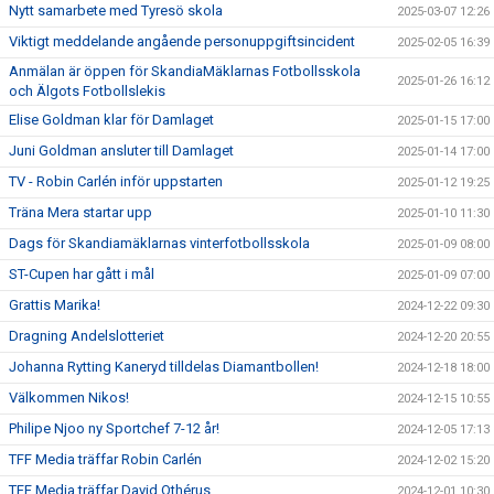
Nytt samarbete med Tyresö skola
2025-03-07 12:26
Viktigt meddelande angående personuppgiftsincident
2025-02-05 16:39
Anmälan är öppen för SkandiaMäklarnas Fotbollsskola
2025-01-26 16:12
och Älgots Fotbollslekis
Elise Goldman klar för Damlaget
2025-01-15 17:00
Juni Goldman ansluter till Damlaget
2025-01-14 17:00
TV - Robin Carlén inför uppstarten
2025-01-12 19:25
Träna Mera startar upp
2025-01-10 11:30
Dags för Skandiamäklarnas vinterfotbollsskola
2025-01-09 08:00
ST-Cupen har gått i mål
2025-01-09 07:00
Grattis Marika!
2024-12-22 09:30
Dragning Andelslotteriet
2024-12-20 20:55
Johanna Rytting Kaneryd tilldelas Diamantbollen!
2024-12-18 18:00
Välkommen Nikos!
2024-12-15 10:55
Philipe Njoo ny Sportchef 7-12 år!
2024-12-05 17:13
TFF Media träffar Robin Carlén
2024-12-02 15:20
TFF Media träffar David Othérus
2024-12-01 10:30