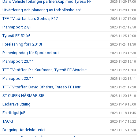
Dafo Vehicle förlänger partnerskap med Tyresö FF
2023-11-29 17:00
Utvärdering och planering av fotbollsskolan!
2023-11-28 18:00
TFF-TV träffar: Lars Sörhus, F17
2023-11-27 17:00
Planrapport 27/11
2023-11-27 12:50
Tyresö FF 52 år!
2023-11-25 10:00
Föreläsning för F2013!
2023-11-24 11:30
Planeringsdag för Sportkontoret!
2023-11-23 18:30
Planrapport 23/11
2023-11-23 16:10
TFF-TV träffar: Pia Kaufmann, Tyresö FF Styrelse
2023-11-22 18:03
Planrapport 22/11
2023-11-22 15:11
TFF-TV träffar: David Othérus, Tyresö FF Herr
2023-11-21 17:28
ST-CUPEN NÄRMAR SIG!
2023-11-20 18:10
Ledaravslutning
2023-11-19 18:00
En rödgul jul!
2023-11-18 11:45
TACK!
2023-11-17 13:22
Dragning Andelslotteriet
2023-11-15 13:30