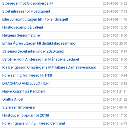
Storseger mot Gideonbergs IF!
2024-10-06 16:32
Stort intresse för Höstcupen!
2024-10-03 17:33
Ellie Junetoft uttagen till F15-landslaget!
2024-10-01 11:46
Höstlovscamp på vallen!
2024-09-30 12:00
Helgens Seniormatcher
2024-09-27 18:00
Emilia Ågren uttagen till distriktslagssamling!
2024-09-26 20:00
63 seniordebutanter under 2020-talet!
2024-09-26 15:19
Caroline Hohl Andersson är Månadens Ledare!
2024-09-25 18:00
Ida Bengtsson Omgångens Mittfältare i Damallsvenskan!
2024-09-25 11:00
Föreläsning för Tyresö FF P13!
2024-09-24 10:14
DRAGNING ANDELSLOTTERI!
2024-09-20 10:12
Nätverksträff på Ranchen!
2024-09-19 21:11
Grattis Alice!
2024-09-18 21:22
Styrelsen Informerar
2024-09-16 08:40
Höstcupen öppnar för 2018!
2024-09-13 17:00
Föreningsavslutning i Tyresö Centrum!
2024-09-12 16:45