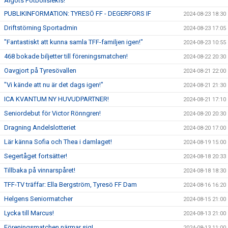
Älgots Fotbollslekis!
PUBLIKINFORMATION: TYRESÖ FF - DEGERFORS IF
2024-08-23 18:30
Driftstörning Sportadmin
2024-08-23 17:05
"Fantastiskt att kunna samla TFF-familjen igen!"
2024-08-23 10:55
468 bokade biljetter till föreningsmatchen!
2024-08-22 20:30
Oavgjort på Tyresövallen
2024-08-21 22:00
"Vi kände att nu är det dags igen!"
2024-08-21 21:30
ICA KVANTUM NY HUVUDPARTNER!
2024-08-21 17:10
Seniordebut för Victor Rönngren!
2024-08-20 20:30
Dragning Andelslotteriet
2024-08-20 17:00
Lär känna Sofia och Thea i damlaget!
2024-08-19 15:00
Segertåget fortsätter!
2024-08-18 20:33
Tillbaka på vinnarspåret!
2024-08-18 18:30
TFF-TV träffar: Ella Bergström, Tyresö FF Dam
2024-08-16 16:20
Helgens Seniormatcher
2024-08-15 21:00
Lycka till Marcus!
2024-08-13 21:00
Föreningsmatchen närmar sig!
2024-08-13 11:00