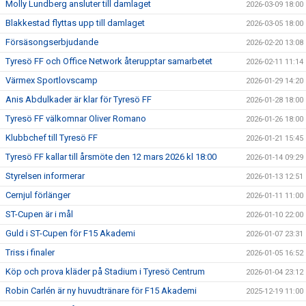
Molly Lundberg ansluter till damlaget
2026-03-09 18:00
Blakkestad flyttas upp till damlaget
2026-03-05 18:00
Försäsongserbjudande
2026-02-20 13:08
Tyresö FF och Office Network återupptar samarbetet
2026-02-11 11:14
Värmex Sportlovscamp
2026-01-29 14:20
Anis Abdulkader är klar för Tyresö FF
2026-01-28 18:00
Tyresö FF välkomnar Oliver Romano
2026-01-26 18:00
Klubbchef till Tyresö FF
2026-01-21 15:45
Tyresö FF kallar till årsmöte den 12 mars 2026 kl 18:00
2026-01-14 09:29
Styrelsen informerar
2026-01-13 12:51
Cernjul förlänger
2026-01-11 11:00
ST-Cupen är i mål
2026-01-10 22:00
Guld i ST-Cupen för F15 Akademi
2026-01-07 23:31
Triss i finaler
2026-01-05 16:52
Köp och prova kläder på Stadium i Tyresö Centrum
2026-01-04 23:12
Robin Carlén är ny huvudtränare för F15 Akademi
2025-12-19 11:00