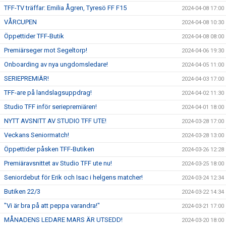
TFF-TV träffar: Emilia Ågren, Tyresö FF F15
2024-04-08 17:00
VÅRCUPEN
2024-04-08 10:30
Öppettider TFF-Butik
2024-04-08 08:00
Premiärseger mot Segeltorp!
2024-04-06 19:30
Onboarding av nya ungdomsledare!
2024-04-05 11:00
SERIEPREMIÄR!
2024-04-03 17:00
TFF-are på landslagsuppdrag!
2024-04-02 11:30
Studio TFF inför seriepremiären!
2024-04-01 18:00
NYTT AVSNITT AV STUDIO TFF UTE!
2024-03-28 17:00
Veckans Seniormatch!
2024-03-28 13:00
Öppettider påsken TFF-Butiken
2024-03-26 12:28
Premiäravsnittet av Studio TFF ute nu!
2024-03-25 18:00
Seniordebut för Erik och Isac i helgens matcher!
2024-03-24 12:34
Butiken 22/3
2024-03-22 14:34
"Vi är bra på att peppa varandra!"
2024-03-21 17:00
MÅNADENS LEDARE MARS ÄR UTSEDD!
2024-03-20 18:00