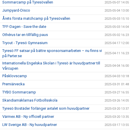
Sommarcamp på Tyresövallen
2025-05-07 14:05
Jumpyard-Disco
2025-05-04 13:00
Årets första matchcamp på Tyresövallen
2025-05-03 15:10
TFF-Dagen - Save the date
2025-05-03 14:04
Othérus tar en tillfällig paus
2025-05-02 16:23
Tryout - Tyresö Gymnasium
2025-04-17 12:00
Tyresö FF satsar på bättre sponsorsamarbeten – nu finns vi
2025-04-11 16:23
på Parter.se
Internationella Engelska Skolan i Tyresö är huvudpartner till
2025-04-04 16:00
Vårcupen
Påsklovscamp
2025-04-03 10:18
Premiärvecka
2025-03-31 01:48
TYBO Sommarcamp
2025-03-27 16:55
Skandiamäklarnas Fotbollsskola
2025-03-26 14:05
Tyresö Bostäder förlänger avtalet som huvudpartner
2025-03-20 13:37
Värmex AB - Ny officiell partner
2025-03-20 13:35
LW Sverige AB - Ny huvudpartner
2025-03-17 13:55